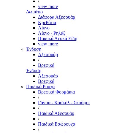
/
view more
Δωμάτιο
Διάφορα Αξεσουάρ
Κρεβάτια
Λίκνο
Λίκνο - Ρηλάξ
Παιδικά Λευκά Είδη
view more
Ένδυση
Αξεσουάρ
/
Βρεφικά
Ένδυση
Αξεσουάρ
Βρεφικά
Παιδικά Ρούχα
Βρεφικά Φορμάκια
/
Γάντια - Κασκόλ - Σκούφοι
/
Παιδικά Αξεσουάρ
/
Παιδικά Εσώρουχα
/