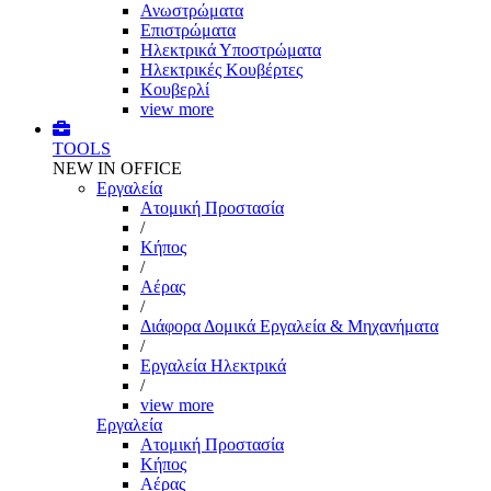
Ανωστρώματα
Επιστρώματα
Ηλεκτρικά Υποστρώματα
Ηλεκτρικές Κουβέρτες
Κουβερλί
view more
TOOLS
NEW IN OFFICE
Εργαλεία
Aτομική Προστασία
/
Kήπος
/
Αέρας
/
Διάφορα Δομικά Εργαλεία & Μηχανήματα
/
Εργαλεία Ηλεκτρικά
/
view more
Εργαλεία
Aτομική Προστασία
Kήπος
Αέρας