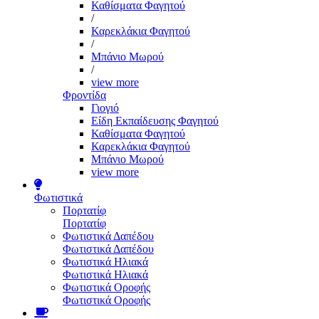
Καθίσματα Φαγητού
/
Καρεκλάκια Φαγητού
/
Μπάνιο Μωρού
/
view more
Φροντίδα
Γιογιό
Είδη Εκπαίδευσης Φαγητού
Καθίσματα Φαγητού
Καρεκλάκια Φαγητού
Μπάνιο Μωρού
view more
Φωτιστικά
Πορτατίφ
Πορτατίφ
Φωτιστικά Δαπέδου
Φωτιστικά Δαπέδου
Φωτιστικά Ηλιακά
Φωτιστικά Ηλιακά
Φωτιστικά Οροφής
Φωτιστικά Οροφής