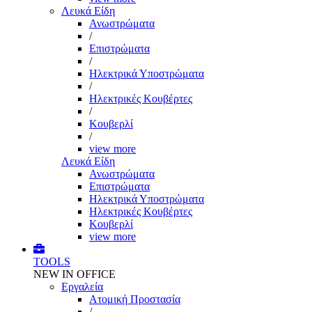
Λευκά Είδη
Ανωστρώματα
/
Επιστρώματα
/
Ηλεκτρικά Υποστρώματα
/
Ηλεκτρικές Κουβέρτες
/
Κουβερλί
/
view more
Λευκά Είδη
Ανωστρώματα
Επιστρώματα
Ηλεκτρικά Υποστρώματα
Ηλεκτρικές Κουβέρτες
Κουβερλί
view more
TOOLS
NEW IN OFFICE
Εργαλεία
Aτομική Προστασία
/