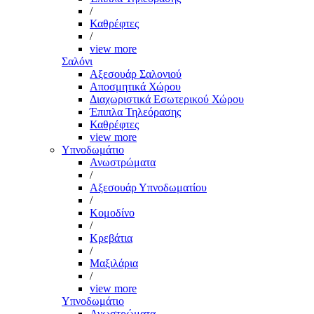
/
Καθρέφτες
/
view more
Σαλόνι
Αξεσουάρ Σαλονιού
Αποσμητικά Χώρου
Διαχωριστικά Εσωτερικού Χώρου
Έπιπλα Τηλεόρασης
Καθρέφτες
view more
Υπνοδωμάτιο
Ανωστρώματα
/
Αξεσουάρ Υπνοδωματίου
/
Κομοδίνο
/
Κρεβάτια
/
Μαξιλάρια
/
view more
Υπνοδωμάτιο
Ανωστρώματα