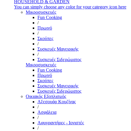
HOUSEHOLD & GARDEN
You can simply choose any color for your category icon here
Μικροσυσκευές
Fun Cooking
/
Πρωινό
/
Σκούπες
/
Συσκευές Μαγειρικής
/
Συσκευές Σιδερώματος
Μικροσυσκευές
Fun Cooking
Πρωινό
Σκούπες
Συσκευές Μαγειρικής
Συσκευές Σιδερώματος
Οικιακός Εξοπλισμός
Αξεσουάρ Κουζίνας
/
Ασφάλεια
/
Αφυγραντήρες - Ιονιστές
/