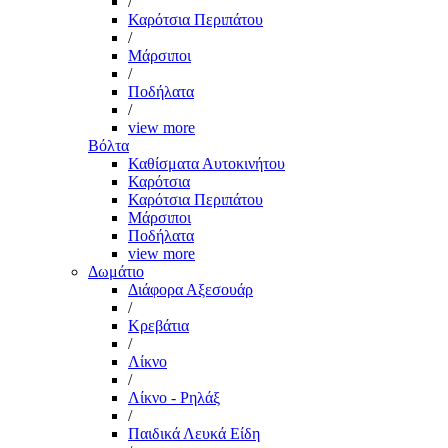
/
Καρότσια Περιπάτου
/
Μάρσιποι
/
Ποδήλατα
/
view more
Βόλτα
Καθίσματα Αυτοκινήτου
Καρότσια
Καρότσια Περιπάτου
Μάρσιποι
Ποδήλατα
view more
Δωμάτιο
Διάφορα Αξεσουάρ
/
Κρεβάτια
/
Λίκνο
/
Λίκνο - Ρηλάξ
/
Παιδικά Λευκά Είδη