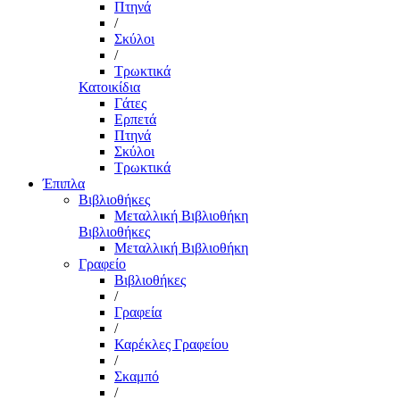
Πτηνά
/
Σκύλοι
/
Τρωκτικά
Κατοικίδια
Γάτες
Ερπετά
Πτηνά
Σκύλοι
Τρωκτικά
Έπιπλα
Βιβλιοθήκες
Μεταλλική Βιβλιοθήκη
Βιβλιοθήκες
Μεταλλική Βιβλιοθήκη
Γραφείο
Βιβλιοθήκες
/
Γραφεία
/
Καρέκλες Γραφείου
/
Σκαμπό
/