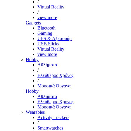
/
Virtual Reality
/
view more
Gadgets
Bluetooth
Gaming
UPS & Αξεσουάρ
USB Sticks
Virtual Reality
view more
Hobby
Αθλήματα
/
Ελεύθερος Χρόνος
/
Μουσικά Όργανα
Hobby
Αθλήματα
Ελεύθερος Χρόνος
Μουσικά Όργανα
Wearables
Activity Trackers
/
Smartwatches