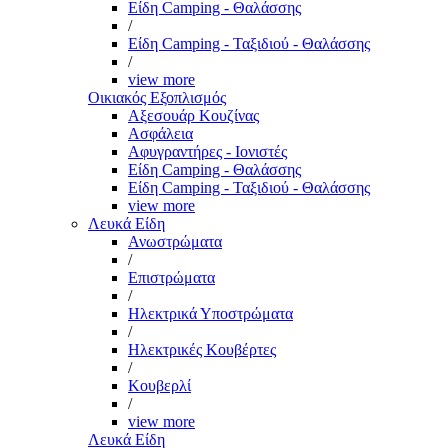
Είδη Camping - Θαλάσσης
/
Είδη Camping - Ταξιδιού - Θαλάσσης
/
view more
Οικιακός Εξοπλισμός
Αξεσουάρ Κουζίνας
Ασφάλεια
Αφυγραντήρες - Ιονιστές
Είδη Camping - Θαλάσσης
Είδη Camping - Ταξιδιού - Θαλάσσης
view more
Λευκά Είδη
Ανωστρώματα
/
Επιστρώματα
/
Ηλεκτρικά Υποστρώματα
/
Ηλεκτρικές Κουβέρτες
/
Κουβερλί
/
view more
Λευκά Είδη