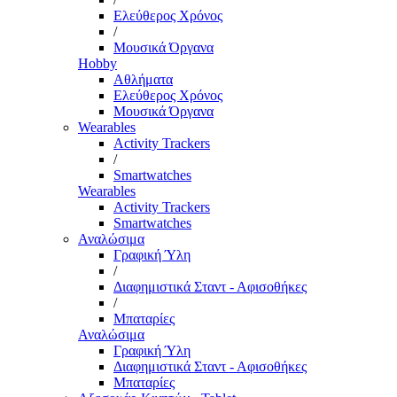
Ελεύθερος Χρόνος
/
Μουσικά Όργανα
Hobby
Αθλήματα
Ελεύθερος Χρόνος
Μουσικά Όργανα
Wearables
Activity Trackers
/
Smartwatches
Wearables
Activity Trackers
Smartwatches
Αναλώσιμα
Γραφική Ύλη
/
Διαφημιστικά Σταντ - Αφισοθήκες
/
Μπαταρίες
Αναλώσιμα
Γραφική Ύλη
Διαφημιστικά Σταντ - Αφισοθήκες
Μπαταρίες