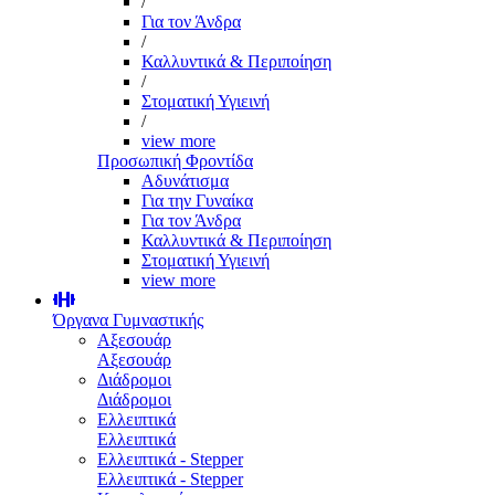
/
Για τον Άνδρα
/
Καλλυντικά & Περιποίηση
/
Στοματική Υγιεινή
/
view more
Προσωπική Φροντίδα
Αδυνάτισμα
Για την Γυναίκα
Για τον Άνδρα
Καλλυντικά & Περιποίηση
Στοματική Υγιεινή
view more
Όργανα Γυμναστικής
Αξεσουάρ
Αξεσουάρ
Διάδρομοι
Διάδρομοι
Ελλειπτικά
Ελλειπτικά
Ελλειπτικά - Stepper
Ελλειπτικά - Stepper