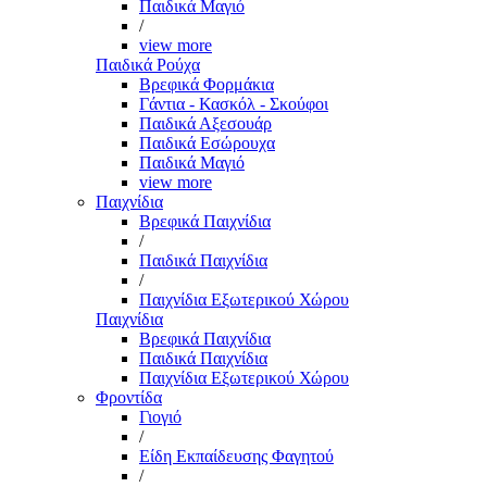
Παιδικά Μαγιό
/
view more
Παιδικά Ρούχα
Βρεφικά Φορμάκια
Γάντια - Κασκόλ - Σκούφοι
Παιδικά Αξεσουάρ
Παιδικά Εσώρουχα
Παιδικά Μαγιό
view more
Παιχνίδια
Βρεφικά Παιχνίδια
/
Παιδικά Παιχνίδια
/
Παιχνίδια Εξωτερικού Χώρου
Παιχνίδια
Βρεφικά Παιχνίδια
Παιδικά Παιχνίδια
Παιχνίδια Εξωτερικού Χώρου
Φροντίδα
Γιογιό
/
Είδη Εκπαίδευσης Φαγητού
/