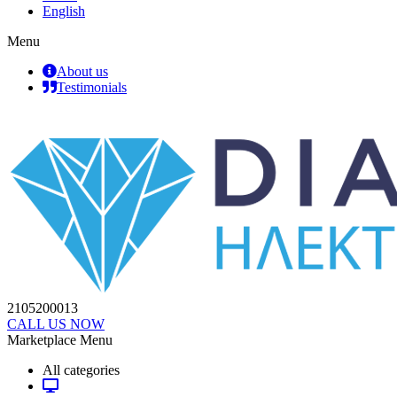
English
Menu
About us
Testimonials
2105200013
CALL US NOW
Marketplace Menu
All categories