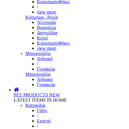
Κοσμηματοθήκες
/
view more
Κόσμημα - Ρολόι
Αξεσουάρ
Βραχιόλια
Δαχτυλίδια
Κολιέ
Κοσμηματοθήκες
view more
Μπουρνούζια
Ανδρικά
/
Γυναικεία
Μπουρνούζια
Ανδρικά
Γυναικεία
PET PRODUCTS
NEW
LATEST ITEMS IN HOME
Κατοικίδια
Γάτες
/
Ερπετά
/