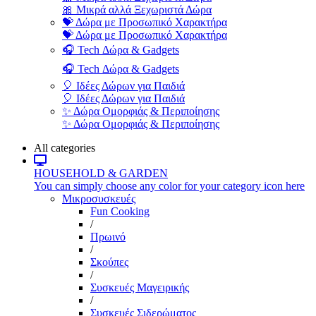
🎀 Μικρά αλλά Ξεχωριστά Δώρα
💝 Δώρα με Προσωπικό Χαρακτήρα
💝 Δώρα με Προσωπικό Χαρακτήρα
🎧 Tech Δώρα & Gadgets
🎧 Tech Δώρα & Gadgets
🎈 Ιδέες Δώρων για Παιδιά
🎈 Ιδέες Δώρων για Παιδιά
✨ Δώρα Ομορφιάς & Περιποίησης
✨ Δώρα Ομορφιάς & Περιποίησης
All categories
HOUSEHOLD & GARDEN
You can simply choose any color for your category icon here
Μικροσυσκευές
Fun Cooking
/
Πρωινό
/
Σκούπες
/
Συσκευές Μαγειρικής
/
Συσκευές Σιδερώματος