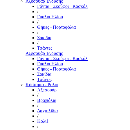
Αξεσουάρ Ένδυσης
Γάντια - Σκούφοι - Κασκόλ
/
Γυαλιά Ηλίου
/
Θήκες - Πορτοφόλια
/
Σακίδια
/
Τσάντες
Αξεσουάρ Ένδυσης
Γάντια - Σκούφοι - Κασκόλ
Γυαλιά Ηλίου
Θήκες - Πορτοφόλια
Σακίδια
Τσάντες
Κόσμημα - Ρολόι
Αξεσουάρ
/
Βραχιόλια
/
Δαχτυλίδια
/
Κολιέ
/