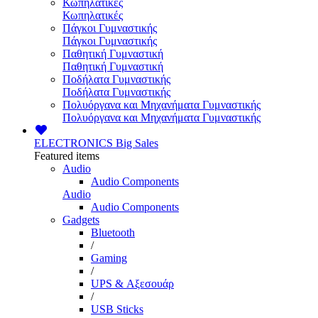
Κωπηλατικές
Κωπηλατικές
Πάγκοι Γυμναστικής
Πάγκοι Γυμναστικής
Παθητική Γυμναστική
Παθητική Γυμναστική
Ποδήλατα Γυμναστικής
Ποδήλατα Γυμναστικής
Πολυόργανα και Μηχανήματα Γυμναστικής
Πολυόργανα και Μηχανήματα Γυμναστικής
ELECTRONICS
Big Sales
Featured items
Audio
Audio Components
Audio
Audio Components
Gadgets
Bluetooth
/
Gaming
/
UPS & Αξεσουάρ
/
USB Sticks