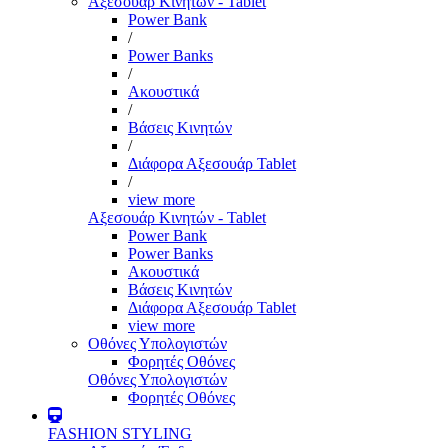
Αξεσουάρ Κινητών - Tablet
Power Bank
/
Power Banks
/
Ακουστικά
/
Βάσεις Κινητών
/
Διάφορα Αξεσουάρ Tablet
/
view more
Αξεσουάρ Κινητών - Tablet
Power Bank
Power Banks
Ακουστικά
Βάσεις Κινητών
Διάφορα Αξεσουάρ Tablet
view more
Οθόνες Υπολογιστών
Φορητές Οθόνες
Οθόνες Υπολογιστών
Φορητές Οθόνες
FASHION STYLING