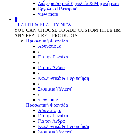
Διάφορα Δομικά Εργαλεία & Μηχανήματα
Εργαλεία Ηλεκτρικά
view more
HEALTH & BEAUTY
NEW
YOU CAN CHOOSE TO ADD CUSTOM TITLE and
ANY FEATURED PRODUCTS
Προσωπική Φροντίδα
Αδυνάτισμα
/
Για την Γυναίκα
/
Για τον Άνδρα
/
Καλλυντικά & Περιποίηση
/
Στοματική Υγιεινή
/
view more
Προσωπική Φροντίδα
Αδυνάτισμα
Για την Γυναίκα
Για τον Άνδρα
Καλλυντικά & Περιποίηση
Στοματική Υγιεινή