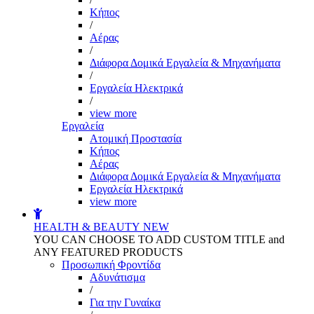
Kήπος
/
Αέρας
/
Διάφορα Δομικά Εργαλεία & Μηχανήματα
/
Εργαλεία Ηλεκτρικά
/
view more
Εργαλεία
Aτομική Προστασία
Kήπος
Αέρας
Διάφορα Δομικά Εργαλεία & Μηχανήματα
Εργαλεία Ηλεκτρικά
view more
HEALTH & BEAUTY
NEW
YOU CAN CHOOSE TO ADD CUSTOM TITLE and
ANY FEATURED PRODUCTS
Προσωπική Φροντίδα
Αδυνάτισμα
/
Για την Γυναίκα