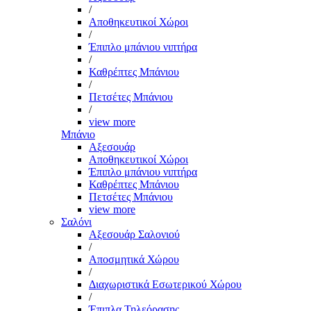
/
Αποθηκευτικοί Χώροι
/
Έπιπλο μπάνιου νιπτήρα
/
Καθρέπτες Μπάνιου
/
Πετσέτες Μπάνιου
/
view more
Μπάνιο
Αξεσουάρ
Αποθηκευτικοί Χώροι
Έπιπλο μπάνιου νιπτήρα
Καθρέπτες Μπάνιου
Πετσέτες Μπάνιου
view more
Σαλόνι
Αξεσουάρ Σαλονιού
/
Αποσμητικά Χώρου
/
Διαχωριστικά Εσωτερικού Χώρου
/
Έπιπλα Τηλεόρασης