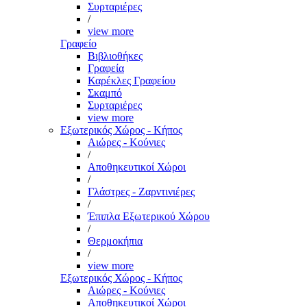
Συρταριέρες
/
view more
Γραφείο
Βιβλιοθήκες
Γραφεία
Καρέκλες Γραφείου
Σκαμπό
Συρταριέρες
view more
Εξωτερικός Χώρος - Κήπος
Αιώρες - Κούνιες
/
Αποθηκευτικοί Χώροι
/
Γλάστρες - Ζαρντινιέρες
/
Έπιπλα Εξωτερικού Χώρου
/
Θερμοκήπια
/
view more
Εξωτερικός Χώρος - Κήπος
Αιώρες - Κούνιες
Αποθηκευτικοί Χώροι