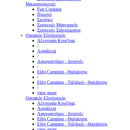
Μικροσυσκευές
Fun Cooking
Πρωινό
Σκούπες
Συσκευές Μαγειρικής
Συσκευές Σιδερώματος
Οικιακός Εξοπλισμός
Αξεσουάρ Κουζίνας
/
Ασφάλεια
/
Αφυγραντήρες - Ιονιστές
/
Είδη Camping - Θαλάσσης
/
Είδη Camping - Ταξιδιού - Θαλάσσης
/
view more
Οικιακός Εξοπλισμός
Αξεσουάρ Κουζίνας
Ασφάλεια
Αφυγραντήρες - Ιονιστές
Είδη Camping - Θαλάσσης
Είδη Camping - Ταξιδιού - Θαλάσσης
view more