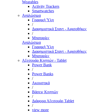
Wearables
Activity Trackers
Smartwatches
Αναλώσιμα
Γραφική Ύλη
/
Διαφημιστικά Σταντ - Αφισοθήκες
/
Μπαταρίες
Αναλώσιμα
Γραφική Ύλη
Διαφημιστικά Σταντ - Αφισοθήκες
Μπαταρίες
Αξεσουάρ Κινητών - Tablet
Power Bank
/
Power Banks
/
Ακουστικά
/
Βάσεις Κινητών
/
Διάφορα Αξεσουάρ Tablet
/
view more