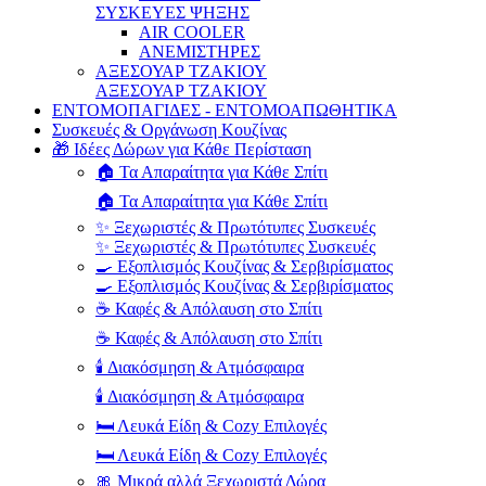
ΣΥΣΚΕΥΕΣ ΨΗΞΗΣ
AIR COOLER
ΑΝΕΜΙΣΤΗΡΕΣ
ΑΞΕΣΟΥΑΡ ΤΖΑΚΙΟΥ
ΑΞΕΣΟΥΑΡ ΤΖΑΚΙΟΥ
ΕΝΤΟΜΟΠΑΓΙΔΕΣ - ΕΝΤΟΜΟΑΠΩΘΗΤΙΚΑ
Συσκευές & Οργάνωση Κουζίνας
🎁 Ιδέες Δώρων για Κάθε Περίσταση
🏠 Τα Απαραίτητα για Κάθε Σπίτι
🏠 Τα Απαραίτητα για Κάθε Σπίτι
✨ Ξεχωριστές & Πρωτότυπες Συσκευές
✨ Ξεχωριστές & Πρωτότυπες Συσκευές
🍳 Εξοπλισμός Κουζίνας & Σερβιρίσματος
🍳 Εξοπλισμός Κουζίνας & Σερβιρίσματος
☕ Καφές & Απόλαυση στο Σπίτι
☕ Καφές & Απόλαυση στο Σπίτι
🕯️ Διακόσμηση & Ατμόσφαιρα
🕯️ Διακόσμηση & Ατμόσφαιρα
🛏️ Λευκά Είδη & Cozy Επιλογές
🛏️ Λευκά Είδη & Cozy Επιλογές
🎀 Μικρά αλλά Ξεχωριστά Δώρα