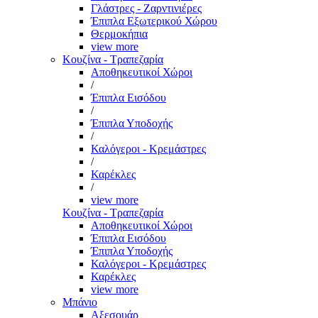
Γλάστρες - Ζαρντινιέρες
Έπιπλα Εξωτερικού Χώρου
Θερμοκήπια
view more
Κουζίνα - Τραπεζαρία
Αποθηκευτικοί Χώροι
/
Έπιπλα Εισόδου
/
Έπιπλα Υποδοχής
/
Καλόγεροι - Κρεμάστρες
/
Καρέκλες
/
view more
Κουζίνα - Τραπεζαρία
Αποθηκευτικοί Χώροι
Έπιπλα Εισόδου
Έπιπλα Υποδοχής
Καλόγεροι - Κρεμάστρες
Καρέκλες
view more
Μπάνιο
Αξεσουάρ