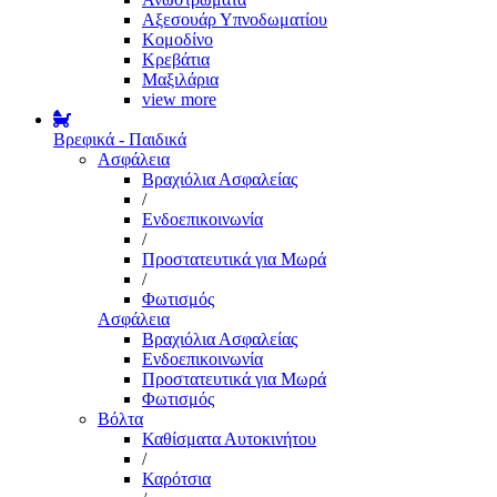
Αξεσουάρ Υπνοδωματίου
Κομοδίνο
Κρεβάτια
Μαξιλάρια
view more
Βρεφικά - Παιδικά
Ασφάλεια
Βραχιόλια Ασφαλείας
/
Ενδοεπικοινωνία
/
Προστατευτικά για Μωρά
/
Φωτισμός
Ασφάλεια
Βραχιόλια Ασφαλείας
Ενδοεπικοινωνία
Προστατευτικά για Μωρά
Φωτισμός
Βόλτα
Καθίσματα Αυτοκινήτου
/
Καρότσια