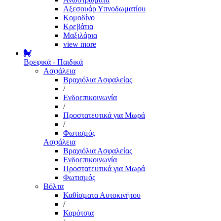
Αξεσουάρ Υπνοδωματίου
Κομοδίνο
Κρεβάτια
Μαξιλάρια
view more
Βρεφικά - Παιδικά
Ασφάλεια
Βραχιόλια Ασφαλείας
/
Ενδοεπικοινωνία
/
Προστατευτικά για Μωρά
/
Φωτισμός
Ασφάλεια
Βραχιόλια Ασφαλείας
Ενδοεπικοινωνία
Προστατευτικά για Μωρά
Φωτισμός
Βόλτα
Καθίσματα Αυτοκινήτου
/
Καρότσια