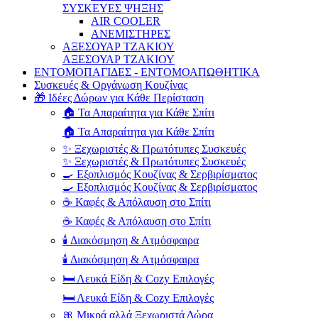
ΣΥΣΚΕΥΕΣ ΨΗΞΗΣ
AIR COOLER
ΑΝΕΜΙΣΤΗΡΕΣ
ΑΞΕΣΟΥΑΡ ΤΖΑΚΙΟΥ
ΑΞΕΣΟΥΑΡ ΤΖΑΚΙΟΥ
ΕΝΤΟΜΟΠΑΓΙΔΕΣ - ΕΝΤΟΜΟΑΠΩΘΗΤΙΚΑ
Συσκευές & Οργάνωση Κουζίνας
🎁 Ιδέες Δώρων για Κάθε Περίσταση
🏠 Τα Απαραίτητα για Κάθε Σπίτι
🏠 Τα Απαραίτητα για Κάθε Σπίτι
✨ Ξεχωριστές & Πρωτότυπες Συσκευές
✨ Ξεχωριστές & Πρωτότυπες Συσκευές
🍳 Εξοπλισμός Κουζίνας & Σερβιρίσματος
🍳 Εξοπλισμός Κουζίνας & Σερβιρίσματος
☕ Καφές & Απόλαυση στο Σπίτι
☕ Καφές & Απόλαυση στο Σπίτι
🕯️ Διακόσμηση & Ατμόσφαιρα
🕯️ Διακόσμηση & Ατμόσφαιρα
🛏️ Λευκά Είδη & Cozy Επιλογές
🛏️ Λευκά Είδη & Cozy Επιλογές
🎀 Μικρά αλλά Ξεχωριστά Δώρα