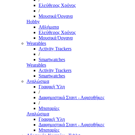
Ελεύθερος Χρόνος
/
Μουσικά Όργανα
Hobby
Αθλήματα
Ελεύθερος Χρόνος
Μουσικά Όργανα
Wearables
Activity Trackers
/
Smartwatches
Wearables
Activity Trackers
Smartwatches
Αναλώσιμα
Γραφική Ύλη
/
Διαφημιστικά Σταντ - Αφισοθήκες
/
Μπαταρίες
Αναλώσιμα
Γραφική Ύλη
Διαφημιστικά Σταντ - Αφισοθήκες
Μπαταρίες