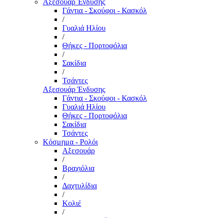
Αξεσουάρ Ένδυσης
Γάντια - Σκούφοι - Κασκόλ
/
Γυαλιά Ηλίου
/
Θήκες - Πορτοφόλια
/
Σακίδια
/
Τσάντες
Αξεσουάρ Ένδυσης
Γάντια - Σκούφοι - Κασκόλ
Γυαλιά Ηλίου
Θήκες - Πορτοφόλια
Σακίδια
Τσάντες
Κόσμημα - Ρολόι
Αξεσουάρ
/
Βραχιόλια
/
Δαχτυλίδια
/
Κολιέ
/