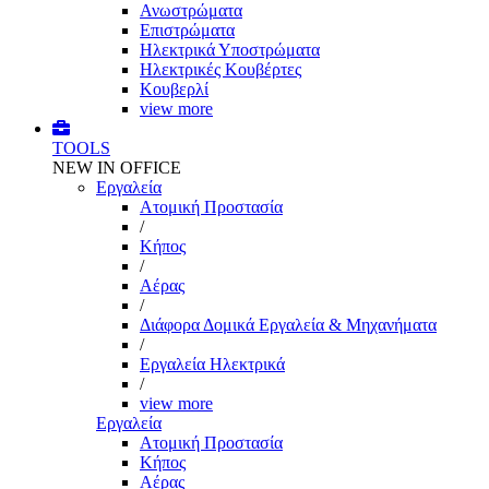
Ανωστρώματα
Επιστρώματα
Ηλεκτρικά Υποστρώματα
Ηλεκτρικές Κουβέρτες
Κουβερλί
view more
TOOLS
NEW IN OFFICE
Εργαλεία
Aτομική Προστασία
/
Kήπος
/
Αέρας
/
Διάφορα Δομικά Εργαλεία & Μηχανήματα
/
Εργαλεία Ηλεκτρικά
/
view more
Εργαλεία
Aτομική Προστασία
Kήπος
Αέρας