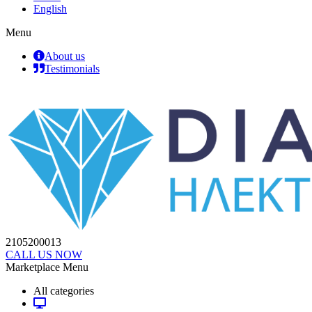
English
Menu
About us
Testimonials
2105200013
CALL US NOW
Marketplace Menu
All categories