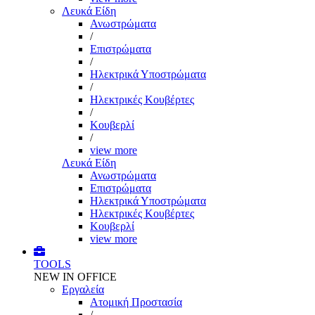
Λευκά Είδη
Ανωστρώματα
/
Επιστρώματα
/
Ηλεκτρικά Υποστρώματα
/
Ηλεκτρικές Κουβέρτες
/
Κουβερλί
/
view more
Λευκά Είδη
Ανωστρώματα
Επιστρώματα
Ηλεκτρικά Υποστρώματα
Ηλεκτρικές Κουβέρτες
Κουβερλί
view more
TOOLS
NEW IN OFFICE
Εργαλεία
Aτομική Προστασία
/