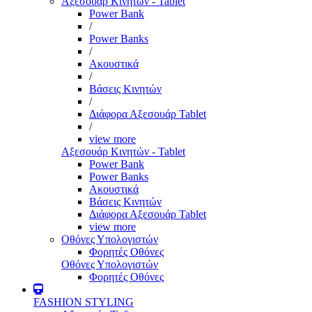
Αξεσουάρ Κινητών - Tablet
Power Bank
/
Power Banks
/
Ακουστικά
/
Βάσεις Κινητών
/
Διάφορα Αξεσουάρ Tablet
/
view more
Αξεσουάρ Κινητών - Tablet
Power Bank
Power Banks
Ακουστικά
Βάσεις Κινητών
Διάφορα Αξεσουάρ Tablet
view more
Οθόνες Υπολογιστών
Φορητές Οθόνες
Οθόνες Υπολογιστών
Φορητές Οθόνες
FASHION STYLING