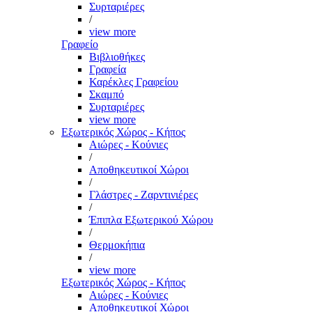
Συρταριέρες
/
view more
Γραφείο
Βιβλιοθήκες
Γραφεία
Καρέκλες Γραφείου
Σκαμπό
Συρταριέρες
view more
Εξωτερικός Χώρος - Κήπος
Αιώρες - Κούνιες
/
Αποθηκευτικοί Χώροι
/
Γλάστρες - Ζαρντινιέρες
/
Έπιπλα Εξωτερικού Χώρου
/
Θερμοκήπια
/
view more
Εξωτερικός Χώρος - Κήπος
Αιώρες - Κούνιες
Αποθηκευτικοί Χώροι