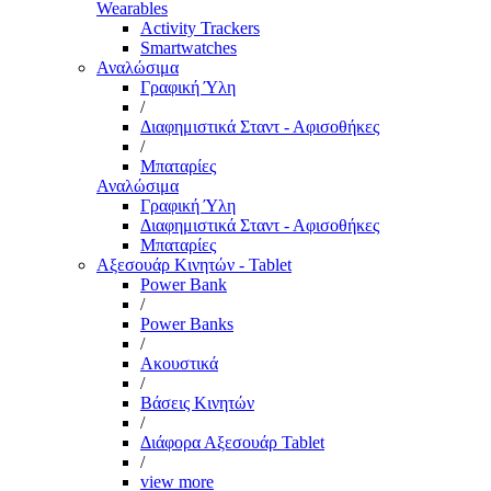
Wearables
Activity Trackers
Smartwatches
Αναλώσιμα
Γραφική Ύλη
/
Διαφημιστικά Σταντ - Αφισοθήκες
/
Μπαταρίες
Αναλώσιμα
Γραφική Ύλη
Διαφημιστικά Σταντ - Αφισοθήκες
Μπαταρίες
Αξεσουάρ Κινητών - Tablet
Power Bank
/
Power Banks
/
Ακουστικά
/
Βάσεις Κινητών
/
Διάφορα Αξεσουάρ Tablet
/
view more