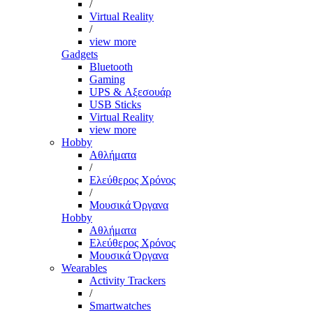
/
Virtual Reality
/
view more
Gadgets
Bluetooth
Gaming
UPS & Αξεσουάρ
USB Sticks
Virtual Reality
view more
Hobby
Αθλήματα
/
Ελεύθερος Χρόνος
/
Μουσικά Όργανα
Hobby
Αθλήματα
Ελεύθερος Χρόνος
Μουσικά Όργανα
Wearables
Activity Trackers
/
Smartwatches