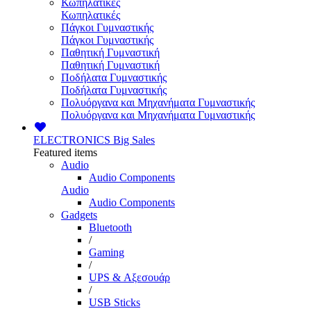
Κωπηλατικές
Κωπηλατικές
Πάγκοι Γυμναστικής
Πάγκοι Γυμναστικής
Παθητική Γυμναστική
Παθητική Γυμναστική
Ποδήλατα Γυμναστικής
Ποδήλατα Γυμναστικής
Πολυόργανα και Μηχανήματα Γυμναστικής
Πολυόργανα και Μηχανήματα Γυμναστικής
ELECTRONICS
Big Sales
Featured items
Audio
Audio Components
Audio
Audio Components
Gadgets
Bluetooth
/
Gaming
/
UPS & Αξεσουάρ
/
USB Sticks