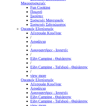
Μικροσυσκευές
Fun Cooking
Πρωινό
Σκούπες
Συσκευές Μαγειρικής
Συσκευές Σιδερώματος
Οικιακός Εξοπλισμός
Αξεσουάρ Κουζίνας
/
Ασφάλεια
/
Αφυγραντήρες - Ιονιστές
/
Είδη Camping - Θαλάσσης
/
Είδη Camping - Ταξιδιού - Θαλάσσης
/
view more
Οικιακός Εξοπλισμός
Αξεσουάρ Κουζίνας
Ασφάλεια
Αφυγραντήρες - Ιονιστές
Είδη Camping - Θαλάσσης
Είδη Camping - Ταξιδιού - Θαλάσσης
view more