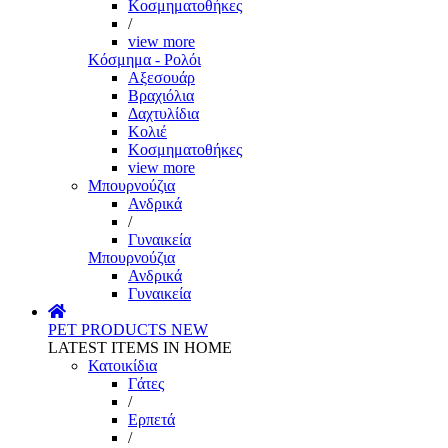
Κοσμηματοθήκες
/
view more
Κόσμημα - Ρολόι
Αξεσουάρ
Βραχιόλια
Δαχτυλίδια
Κολιέ
Κοσμηματοθήκες
view more
Μπουρνούζια
Ανδρικά
/
Γυναικεία
Μπουρνούζια
Ανδρικά
Γυναικεία
PET PRODUCTS
NEW
LATEST ITEMS IN HOME
Κατοικίδια
Γάτες
/
Ερπετά
/