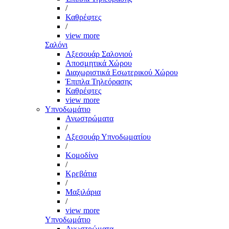
/
Καθρέφτες
/
view more
Σαλόνι
Αξεσουάρ Σαλονιού
Αποσμητικά Χώρου
Διαχωριστικά Εσωτερικού Χώρου
Έπιπλα Τηλεόρασης
Καθρέφτες
view more
Υπνοδωμάτιο
Ανωστρώματα
/
Αξεσουάρ Υπνοδωματίου
/
Κομοδίνο
/
Κρεβάτια
/
Μαξιλάρια
/
view more
Υπνοδωμάτιο
Ανωστρώματα