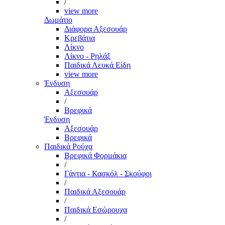
/
view more
Δωμάτιο
Διάφορα Αξεσουάρ
Κρεβάτια
Λίκνο
Λίκνο - Ρηλάξ
Παιδικά Λευκά Είδη
view more
Ένδυση
Αξεσουάρ
/
Βρεφικά
Ένδυση
Αξεσουάρ
Βρεφικά
Παιδικά Ρούχα
Βρεφικά Φορμάκια
/
Γάντια - Κασκόλ - Σκούφοι
/
Παιδικά Αξεσουάρ
/
Παιδικά Εσώρουχα
/