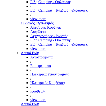
Είδη Camping - Θαλάσσης
/
Είδη Camping - Ταξιδιού - Θαλάσσης
/
view more
Οικιακός Εξοπλισμός
Αξεσουάρ Κουζίνας
Ασφάλεια
Αφυγραντήρες - Ιονιστές
Είδη Camping - Θαλάσσης
Είδη Camping - Ταξιδιού - Θαλάσσης
view more
Λευκά Είδη
Ανωστρώματα
/
Επιστρώματα
/
Ηλεκτρικά Υποστρώματα
/
Ηλεκτρικές Κουβέρτες
/
Κουβερλί
/
view more
Λευκά Είδη