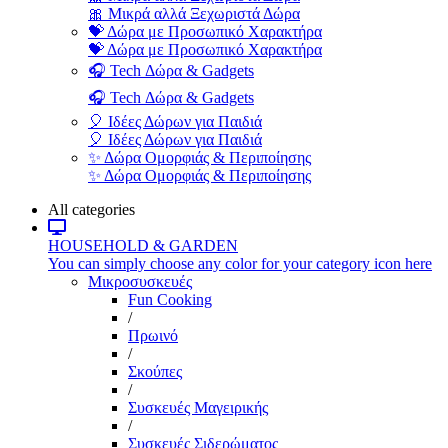
🎀 Μικρά αλλά Ξεχωριστά Δώρα
💝 Δώρα με Προσωπικό Χαρακτήρα
💝 Δώρα με Προσωπικό Χαρακτήρα
🎧 Tech Δώρα & Gadgets
🎧 Tech Δώρα & Gadgets
🎈 Ιδέες Δώρων για Παιδιά
🎈 Ιδέες Δώρων για Παιδιά
✨ Δώρα Ομορφιάς & Περιποίησης
✨ Δώρα Ομορφιάς & Περιποίησης
All categories
HOUSEHOLD & GARDEN
You can simply choose any color for your category icon here
Μικροσυσκευές
Fun Cooking
/
Πρωινό
/
Σκούπες
/
Συσκευές Μαγειρικής
/
Συσκευές Σιδερώματος