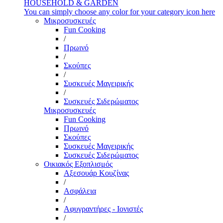
HOUSEHOLD & GARDEN
You can simply choose any color for your category icon here
Μικροσυσκευές
Fun Cooking
/
Πρωινό
/
Σκούπες
/
Συσκευές Μαγειρικής
/
Συσκευές Σιδερώματος
Μικροσυσκευές
Fun Cooking
Πρωινό
Σκούπες
Συσκευές Μαγειρικής
Συσκευές Σιδερώματος
Οικιακός Εξοπλισμός
Αξεσουάρ Κουζίνας
/
Ασφάλεια
/
Αφυγραντήρες - Ιονιστές
/