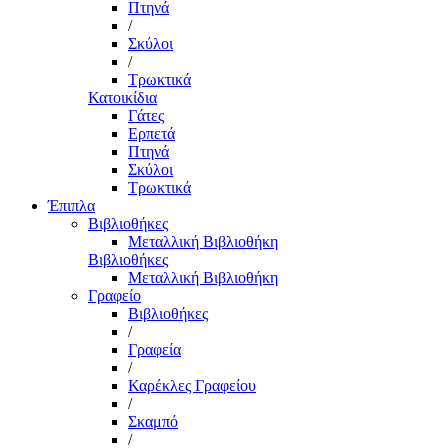
Πτηνά
/
Σκύλοι
/
Τρωκτικά
Κατοικίδια
Γάτες
Ερπετά
Πτηνά
Σκύλοι
Τρωκτικά
Έπιπλα
Βιβλιοθήκες
Μεταλλική Βιβλιοθήκη
Βιβλιοθήκες
Μεταλλική Βιβλιοθήκη
Γραφείο
Βιβλιοθήκες
/
Γραφεία
/
Καρέκλες Γραφείου
/
Σκαμπό
/