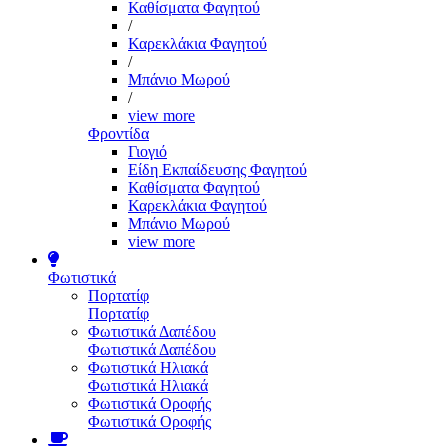
Καθίσματα Φαγητού
/
Καρεκλάκια Φαγητού
/
Μπάνιο Μωρού
/
view more
Φροντίδα
Γιογιό
Είδη Εκπαίδευσης Φαγητού
Καθίσματα Φαγητού
Καρεκλάκια Φαγητού
Μπάνιο Μωρού
view more
Φωτιστικά
Πορτατίφ
Πορτατίφ
Φωτιστικά Δαπέδου
Φωτιστικά Δαπέδου
Φωτιστικά Ηλιακά
Φωτιστικά Ηλιακά
Φωτιστικά Οροφής
Φωτιστικά Οροφής