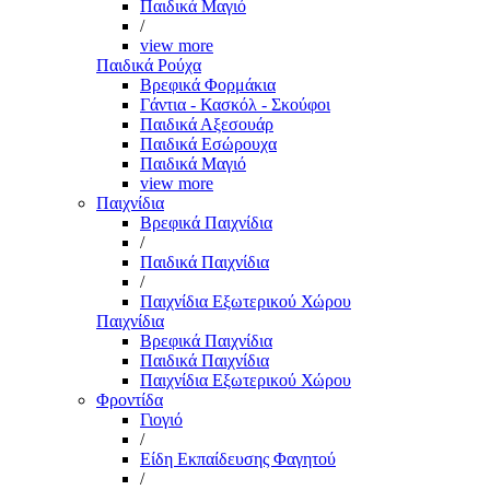
Παιδικά Μαγιό
/
view more
Παιδικά Ρούχα
Βρεφικά Φορμάκια
Γάντια - Κασκόλ - Σκούφοι
Παιδικά Αξεσουάρ
Παιδικά Εσώρουχα
Παιδικά Μαγιό
view more
Παιχνίδια
Βρεφικά Παιχνίδια
/
Παιδικά Παιχνίδια
/
Παιχνίδια Εξωτερικού Χώρου
Παιχνίδια
Βρεφικά Παιχνίδια
Παιδικά Παιχνίδια
Παιχνίδια Εξωτερικού Χώρου
Φροντίδα
Γιογιό
/
Είδη Εκπαίδευσης Φαγητού
/