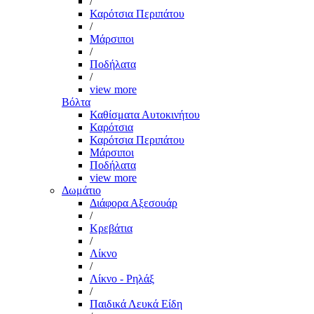
/
Καρότσια Περιπάτου
/
Μάρσιποι
/
Ποδήλατα
/
view more
Βόλτα
Καθίσματα Αυτοκινήτου
Καρότσια
Καρότσια Περιπάτου
Μάρσιποι
Ποδήλατα
view more
Δωμάτιο
Διάφορα Αξεσουάρ
/
Κρεβάτια
/
Λίκνο
/
Λίκνο - Ρηλάξ
/
Παιδικά Λευκά Είδη