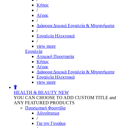
Kήπος
/
Αέρας
/
Διάφορα Δομικά Εργαλεία & Μηχανήματα
/
Εργαλεία Ηλεκτρικά
/
view more
Εργαλεία
Aτομική Προστασία
Kήπος
Αέρας
Διάφορα Δομικά Εργαλεία & Μηχανήματα
Εργαλεία Ηλεκτρικά
view more
HEALTH & BEAUTY
NEW
YOU CAN CHOOSE TO ADD CUSTOM TITLE and
ANY FEATURED PRODUCTS
Προσωπική Φροντίδα
Αδυνάτισμα
/
Για την Γυναίκα