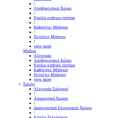
/
Αποθηκευτικοί Χώροι
/
Έπιπλο μπάνιου νιπτήρα
/
Καθρέπτες Μπάνιου
/
Πετσέτες Μπάνιου
/
view more
Μπάνιο
Αξεσουάρ
Αποθηκευτικοί Χώροι
Έπιπλο μπάνιου νιπτήρα
Καθρέπτες Μπάνιου
Πετσέτες Μπάνιου
view more
Σαλόνι
Αξεσουάρ Σαλονιού
/
Αποσμητικά Χώρου
/
Διαχωριστικά Εσωτερικού Χώρου
/
Έπιπλα Τηλεόρασης