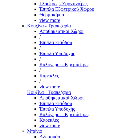
Γλάστρες - Ζαρντινιέρες
Έπιπλα Εξωτερικού Χώρου
Θερμοκήπια
view more
Κουζίνα - Τραπεζαρία
Αποθηκευτικοί Χώροι
/
Έπιπλα Εισόδου
/
Έπιπλα Υποδοχής
/
Καλόγεροι - Κρεμάστρες
/
Καρέκλες
/
view more
Κουζίνα - Τραπεζαρία
Αποθηκευτικοί Χώροι
Έπιπλα Εισόδου
Έπιπλα Υποδοχής
Καλόγεροι - Κρεμάστρες
Καρέκλες
view more
Μπάνιο
Αξεσουάρ