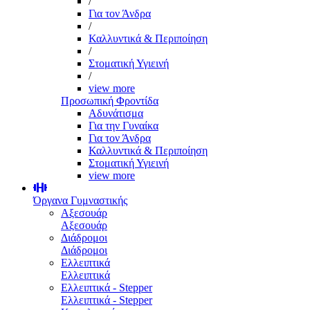
/
Για τον Άνδρα
/
Καλλυντικά & Περιποίηση
/
Στοματική Υγιεινή
/
view more
Προσωπική Φροντίδα
Αδυνάτισμα
Για την Γυναίκα
Για τον Άνδρα
Καλλυντικά & Περιποίηση
Στοματική Υγιεινή
view more
Όργανα Γυμναστικής
Αξεσουάρ
Αξεσουάρ
Διάδρομοι
Διάδρομοι
Ελλειπτικά
Ελλειπτικά
Ελλειπτικά - Stepper
Ελλειπτικά - Stepper