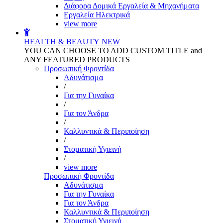
Διάφορα Δομικά Εργαλεία & Μηχανήματα
Εργαλεία Ηλεκτρικά
view more
HEALTH & BEAUTY
NEW
YOU CAN CHOOSE TO ADD CUSTOM TITLE and
ANY FEATURED PRODUCTS
Προσωπική Φροντίδα
Αδυνάτισμα
/
Για την Γυναίκα
/
Για τον Άνδρα
/
Καλλυντικά & Περιποίηση
/
Στοματική Υγιεινή
/
view more
Προσωπική Φροντίδα
Αδυνάτισμα
Για την Γυναίκα
Για τον Άνδρα
Καλλυντικά & Περιποίηση
Στοματική Υγιεινή