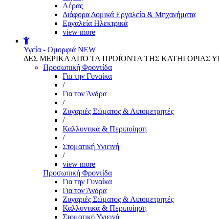
Αέρας
Διάφορα Δομικά Εργαλεία & Μηχανήματα
Εργαλεία Ηλεκτρικά
view more
Υγεία - Ομορφιά
NEW
ΔΕΣ ΜΕΡΙΚΑ ΑΠΌ ΤΑ ΠΡΟΪΌΝΤΑ ΤΗΣ ΚΑΤΗΓΟΡΙΑΣ Υ
Προσωπική Φροντίδα
Για την Γυναίκα
/
Για τον Άνδρα
/
Ζυγαριές Σώματος & Λιπομετρητές
/
Καλλυντικά & Περιποίηση
/
Στοματική Υγιεινή
/
view more
Προσωπική Φροντίδα
Για την Γυναίκα
Για τον Άνδρα
Ζυγαριές Σώματος & Λιπομετρητές
Καλλυντικά & Περιποίηση
Στοματική Υγιεινή