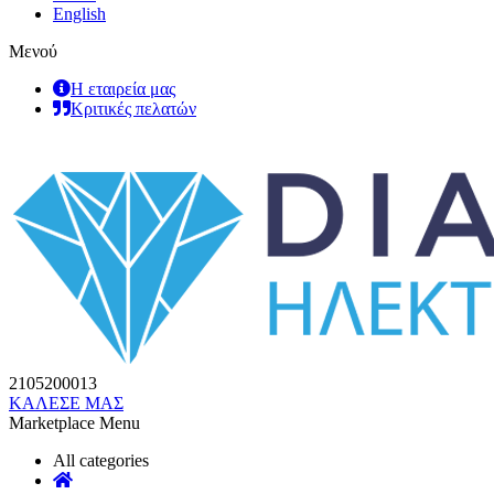
English
Μενού
Η εταιρεία μας
Κριτικές πελατών
2105200013
ΚΑΛΕΣΕ ΜΑΣ
Marketplace Menu
All categories