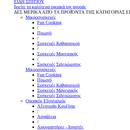
ΕΙΔΗ ΣΠΙΤΙΟΥ
βρείτε τα καλύτερα οικιακά της αγοράς
ΔΕΣ ΜΕΡΙΚΑ ΑΠΌ ΤΑ ΠΡΟΪΌΝΤΑ ΤΗΣ ΚΑΤΗΓΟΡΙΑΣ Ε
Μικροσυσκευές
Fun Cooking
/
Πρωινό
/
Συσκευές Καθαρισμού
/
Συσκευές Μαγειρικής
/
Συσκευές Σιδερώματος
Μικροσυσκευές
Fun Cooking
Πρωινό
Συσκευές Καθαρισμού
Συσκευές Μαγειρικής
Συσκευές Σιδερώματος
Οικιακός Εξοπλισμός
Αξεσουάρ Κουζίνας
/
Ασφάλεια
/
Αφυγραντήρες - Ιονιστές