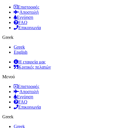
Επιστροφές
Αποστολή
Εγγύηση
FAQ
Επικοινωνία
Greek
Greek
English
Η εταιρεία μας
Κριτικές πελατών
Μενού
Επιστροφές
Αποστολή
Εγγύηση
FAQ
Επικοινωνία
Greek
Greek