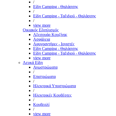
/
Είδη Camping - Θαλάσσης
/
Είδη Camping - Ταξιδιού - Θαλάσσης
/
view more
Οικιακός Εξοπλισμός
Αξεσουάρ Κουζίνας
Ασφάλεια
Αφυγραντήρες - Ιονιστές
Είδη Camping - Θαλάσσης
Είδη Camping - Ταξιδιού - Θαλάσσης
view more
Λευκά Είδη
Ανωστρώματα
/
Επιστρώματα
/
Ηλεκτρικά Υποστρώματα
/
Ηλεκτρικές Κουβέρτες
/
Κουβερλί
/
view more