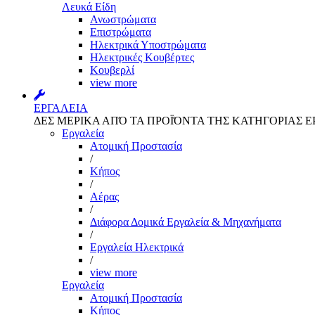
Λευκά Είδη
Ανωστρώματα
Επιστρώματα
Ηλεκτρικά Υποστρώματα
Ηλεκτρικές Κουβέρτες
Κουβερλί
view more
ΕΡΓΑΛΕΙΑ
ΔΕΣ ΜΕΡΙΚΑ ΑΠΌ ΤΑ ΠΡΟΪΌΝΤΑ ΤΗΣ ΚΑΤΗΓΟΡΙΑΣ Ε
Εργαλεία
Aτομική Προστασία
/
Kήπος
/
Αέρας
/
Διάφορα Δομικά Εργαλεία & Μηχανήματα
/
Εργαλεία Ηλεκτρικά
/
view more
Εργαλεία
Aτομική Προστασία
Kήπος