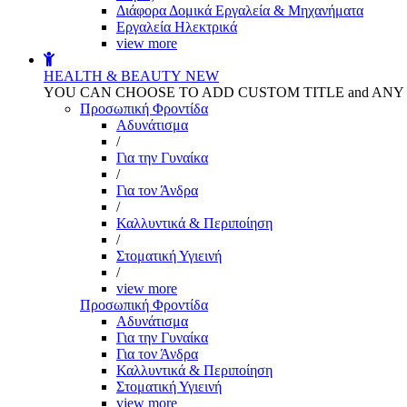
Διάφορα Δομικά Εργαλεία & Μηχανήματα
Εργαλεία Ηλεκτρικά
view more
HEALTH & BEAUTY
NEW
YOU CAN CHOOSE TO ADD CUSTOM TITLE and AN
Προσωπική Φροντίδα
Αδυνάτισμα
/
Για την Γυναίκα
/
Για τον Άνδρα
/
Καλλυντικά & Περιποίηση
/
Στοματική Υγιεινή
/
view more
Προσωπική Φροντίδα
Αδυνάτισμα
Για την Γυναίκα
Για τον Άνδρα
Καλλυντικά & Περιποίηση
Στοματική Υγιεινή
view more