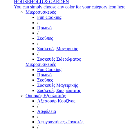
HOUSEHOLD & GARDEN
You can simply choose any color for your category icon here
Μικροσυσκευές
Fun Cooking
/
Πρωινό
/
Σκούπες
/
Συσκευές Μαγειρικής
/
Συσκευές Σιδερώματος
Μικροσυσκευές
Fun Cooking
Πρωινό
Σκούπες
Συσκευές Μαγειρικής
Συσκευές Σιδερώματος
Οικιακός Εξοπλισμός
Αξεσουάρ Κουζίνας
/
Ασφάλεια
/
Αφυγραντήρες - Ιονιστές
/