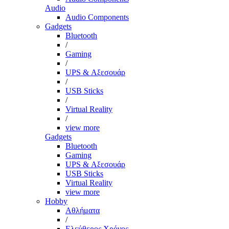
Audio
Audio Components
Gadgets
Bluetooth
/
Gaming
/
UPS & Αξεσουάρ
/
USB Sticks
/
Virtual Reality
/
view more
Gadgets
Bluetooth
Gaming
UPS & Αξεσουάρ
USB Sticks
Virtual Reality
view more
Hobby
Αθλήματα
/
Ελεύθερος Χρόνος