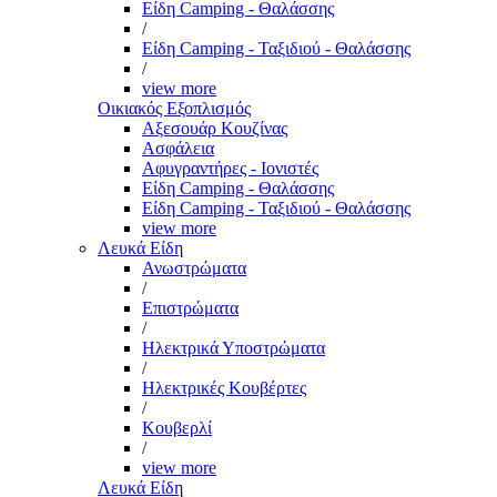
Είδη Camping - Θαλάσσης
/
Είδη Camping - Ταξιδιού - Θαλάσσης
/
view more
Οικιακός Εξοπλισμός
Αξεσουάρ Κουζίνας
Ασφάλεια
Αφυγραντήρες - Ιονιστές
Είδη Camping - Θαλάσσης
Είδη Camping - Ταξιδιού - Θαλάσσης
view more
Λευκά Είδη
Ανωστρώματα
/
Επιστρώματα
/
Ηλεκτρικά Υποστρώματα
/
Ηλεκτρικές Κουβέρτες
/
Κουβερλί
/
view more
Λευκά Είδη