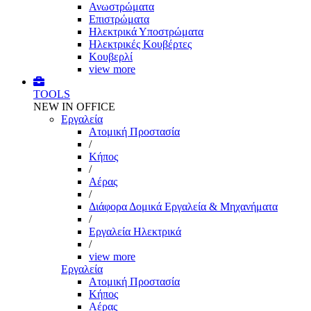
Ανωστρώματα
Επιστρώματα
Ηλεκτρικά Υποστρώματα
Ηλεκτρικές Κουβέρτες
Κουβερλί
view more
TOOLS
NEW IN OFFICE
Εργαλεία
Aτομική Προστασία
/
Kήπος
/
Αέρας
/
Διάφορα Δομικά Εργαλεία & Μηχανήματα
/
Εργαλεία Ηλεκτρικά
/
view more
Εργαλεία
Aτομική Προστασία
Kήπος
Αέρας