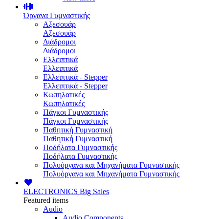
Όργανα Γυμναστικής
Αξεσουάρ
Αξεσουάρ
Διάδρομοι
Διάδρομοι
Ελλειπτικά
Ελλειπτικά
Ελλειπτικά - Stepper
Ελλειπτικά - Stepper
Κωπηλατικές
Κωπηλατικές
Πάγκοι Γυμναστικής
Πάγκοι Γυμναστικής
Παθητική Γυμναστική
Παθητική Γυμναστική
Ποδήλατα Γυμναστικής
Ποδήλατα Γυμναστικής
Πολυόργανα και Μηχανήματα Γυμναστικής
Πολυόργανα και Μηχανήματα Γυμναστικής
ELECTRONICS
Big Sales
Featured items
Audio
Audio Components