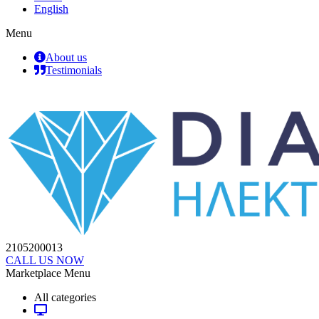
English
Menu
About us
Testimonials
2105200013
CALL US NOW
Marketplace Menu
All categories