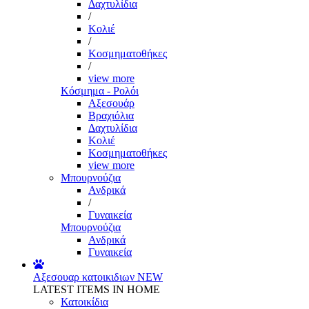
Δαχτυλίδια
/
Κολιέ
/
Κοσμηματοθήκες
/
view more
Κόσμημα - Ρολόι
Αξεσουάρ
Βραχιόλια
Δαχτυλίδια
Κολιέ
Κοσμηματοθήκες
view more
Μπουρνούζια
Ανδρικά
/
Γυναικεία
Μπουρνούζια
Ανδρικά
Γυναικεία
Αξεσουαρ κατοικιδιων
NEW
LATEST ITEMS IN HOME
Κατοικίδια