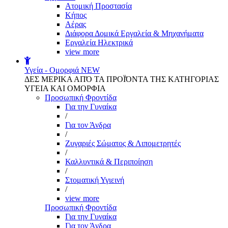
Aτομική Προστασία
Kήπος
Αέρας
Διάφορα Δομικά Εργαλεία & Μηχανήματα
Εργαλεία Ηλεκτρικά
view more
Υγεία - Ομορφιά
NEW
ΔΕΣ ΜΕΡΙΚΑ ΑΠΌ ΤΑ ΠΡΟΪΌΝΤΑ ΤΗΣ ΚΑΤΗΓΟΡΙΑΣ
ΥΓΕΙΑ ΚΑΙ ΟΜΟΡΦΙΑ
Προσωπική Φροντίδα
Για την Γυναίκα
/
Για τον Άνδρα
/
Ζυγαριές Σώματος & Λιπομετρητές
/
Καλλυντικά & Περιποίηση
/
Στοματική Υγιεινή
/
view more
Προσωπική Φροντίδα
Για την Γυναίκα
Για τον Άνδρα