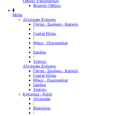
Οθόνες Υπολογιστών
Φορητές Οθόνες
Μόδα
Αξεσουάρ Ένδυσης
Γάντια - Σκούφοι - Κασκόλ
/
Γυαλιά Ηλίου
/
Θήκες - Πορτοφόλια
/
Σακίδια
/
Τσάντες
Αξεσουάρ Ένδυσης
Γάντια - Σκούφοι - Κασκόλ
Γυαλιά Ηλίου
Θήκες - Πορτοφόλια
Σακίδια
Τσάντες
Κόσμημα - Ρολόι
Αξεσουάρ
/
Βραχιόλια
/