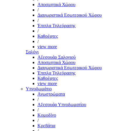
Αποσμητικά Χώρου
/
Διαχωριστικά Εσωτερικού Χώρου
/
Έπιπλα Τηλεόρασης
/
Καθρέφτες
/
view more
Σαλόνι
Αξεσουάρ Σαλονιού
Αποσμητικά Χώρου
Διαχωριστικά Εσωτερικού Χώρου
Έπιπλα Τηλεόρασης
Καθρέφτες
view more
Υπνοδωμάτιο
Ανωστρώματα
/
Αξεσουάρ Υπνοδωματίου
/
Κομοδίνο
/
Κρεβάτια
/