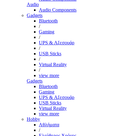
Audio
Audio Components
Gadgets
Bluetooth
/
Gaming
/
UPS & Αξεσουάρ
/
USB Sticks
/
Virtual Reality
/
view more
Gadgets
Bluetooth
Gaming
UPS & Αξεσουάρ
USB Sticks
Virtual Reality
view more
Hobby
Αθλήματα
/
Ελεύθερος Χρόνος