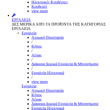
Ηλεκτρικές Κουβέρτες
Κουβερλί
view more
ΕΡΓΑΛΕΙΑ
ΔΕΣ ΜΕΡΙΚΑ ΑΠΌ ΤΑ ΠΡΟΪΌΝΤΑ ΤΗΣ ΚΑΤΗΓΟΡΙΑΣ
ΕΡΓΑΛΕΙΑ
Εργαλεία
Aτομική Προστασία
/
Kήπος
/
Αέρας
/
Διάφορα Δομικά Εργαλεία & Μηχανήματα
/
Εργαλεία Ηλεκτρικά
/
view more
Εργαλεία
Aτομική Προστασία
Kήπος
Αέρας
Διάφορα Δομικά Εργαλεία & Μηχανήματα
Εργαλεία Ηλεκτρικά