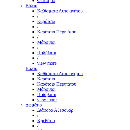
Φωτισμός
Βόλτα
Καθίσματα Αυτοκινήτου
/
Καρότσια
/
Καρότσια Περιπάτου
/
Μάρσιποι
/
Ποδήλατα
/
view more
Βόλτα
Καθίσματα Αυτοκινήτου
Καρότσια
Καρότσια Περιπάτου
Μάρσιποι
Ποδήλατα
view more
Δωμάτιο
Διάφορα Αξεσουάρ
/
Κρεβάτια
/