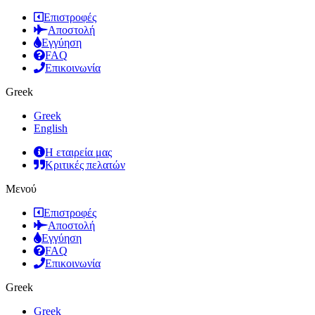
Επιστροφές
Αποστολή
Εγγύηση
FAQ
Επικοινωνία
Greek
Greek
English
Η εταιρεία μας
Κριτικές πελατών
Μενού
Επιστροφές
Αποστολή
Εγγύηση
FAQ
Επικοινωνία
Greek
Greek