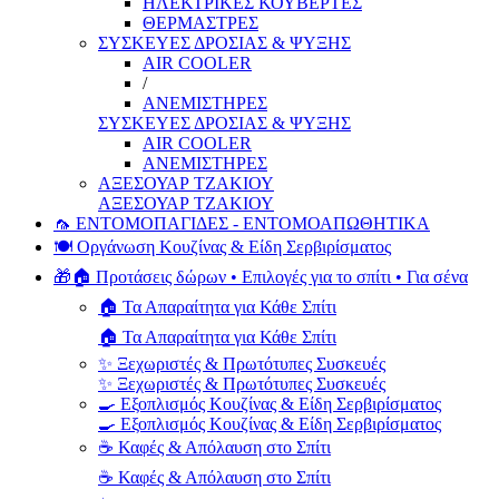
ΗΛΕΚΤΡΙΚΕΣ ΚΟΥΒΕΡΤΕΣ
ΘΕΡΜΑΣΤΡΕΣ
ΣΥΣΚΕΥΕΣ ΔΡΟΣΙΑΣ & ΨΥΞΗΣ
AIR COOLER
/
ΑΝΕΜΙΣΤΗΡΕΣ
ΣΥΣΚΕΥΕΣ ΔΡΟΣΙΑΣ & ΨΥΞΗΣ
AIR COOLER
ΑΝΕΜΙΣΤΗΡΕΣ
ΑΞΕΣΟΥΑΡ ΤΖΑΚΙΟΥ
ΑΞΕΣΟΥΑΡ ΤΖΑΚΙΟΥ
🦟 ΕΝΤΟΜΟΠΑΓΙΔΕΣ - ΕΝΤΟΜΟΑΠΩΘΗΤΙΚΑ
🍽️ Οργάνωση Κουζίνας & Είδη Σερβιρίσματος
🎁🏠 Προτάσεις δώρων • Επιλογές για το σπίτι • Για σένα
🏠 Τα Απαραίτητα για Κάθε Σπίτι
🏠 Τα Απαραίτητα για Κάθε Σπίτι
✨ Ξεχωριστές & Πρωτότυπες Συσκευές
✨ Ξεχωριστές & Πρωτότυπες Συσκευές
🍳 Εξοπλισμός Κουζίνας & Είδη Σερβιρίσματος
🍳 Εξοπλισμός Κουζίνας & Είδη Σερβιρίσματος
☕ Καφές & Απόλαυση στο Σπίτι
☕ Καφές & Απόλαυση στο Σπίτι