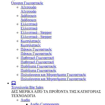
Όργανα Γυμναστικής
Αξεσουάρ
Αξεσουάρ
Διάδρομοι
Διάδρομοι
Ελλειπτικά
Ελλειπτικά
Ελλειπτικά - Stepper
Ελλειπτικά - Stepper
Κωπηλατικές
Κωπηλατικές
Πάγκοι Γυμναστικής
Πάγκοι Γυμναστικής
Παθητική Γυμναστική
Παθητική Γυμναστική
Ποδήλατα Γυμναστικής
Ποδήλατα Γυμναστικής
Πολυόργανα και Μηχανήματα Γυμναστικής
Πολυόργανα και Μηχανήματα Γυμναστικής
Τεχνολογία
Big Sales
ΔΕΣ ΜΕΡΙΚΑ ΑΠΌ ΤΑ ΠΡΟΪΌΝΤΑ ΤΗΣ ΚΑΤΗΓΟΡΙΑΣ
ΤΕΧΝΟΛΟΓΙΑ
Audio
Audio Components