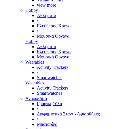
view more
Hobby
Αθλήματα
/
Ελεύθερος Χρόνος
/
Μουσικά Όργανα
Hobby
Αθλήματα
Ελεύθερος Χρόνος
Μουσικά Όργανα
Wearables
Activity Trackers
/
Smartwatches
Wearables
Activity Trackers
Smartwatches
Αναλώσιμα
Γραφική Ύλη
/
Διαφημιστικά Σταντ - Αφισοθήκες
/
Μπαταρίες