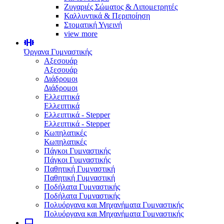
Ζυγαριές Σώματος & Λιπομετρητές
Καλλυντικά & Περιποίηση
Στοματική Υγιεινή
view more
Όργανα Γυμναστικής
Αξεσουάρ
Αξεσουάρ
Διάδρομοι
Διάδρομοι
Ελλειπτικά
Ελλειπτικά
Ελλειπτικά - Stepper
Ελλειπτικά - Stepper
Κωπηλατικές
Κωπηλατικές
Πάγκοι Γυμναστικής
Πάγκοι Γυμναστικής
Παθητική Γυμναστική
Παθητική Γυμναστική
Ποδήλατα Γυμναστικής
Ποδήλατα Γυμναστικής
Πολυόργανα και Μηχανήματα Γυμναστικής
Πολυόργανα και Μηχανήματα Γυμναστικής