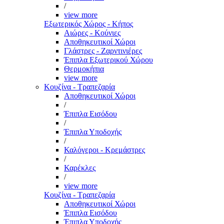
/
view more
Εξωτερικός Χώρος - Κήπος
Αιώρες - Κούνιες
Αποθηκευτικοί Χώροι
Γλάστρες - Ζαρντινιέρες
Έπιπλα Εξωτερικού Χώρου
Θερμοκήπια
view more
Κουζίνα - Τραπεζαρία
Αποθηκευτικοί Χώροι
/
Έπιπλα Εισόδου
/
Έπιπλα Υποδοχής
/
Καλόγεροι - Κρεμάστρες
/
Καρέκλες
/
view more
Κουζίνα - Τραπεζαρία
Αποθηκευτικοί Χώροι
Έπιπλα Εισόδου
Έπιπλα Υποδοχής