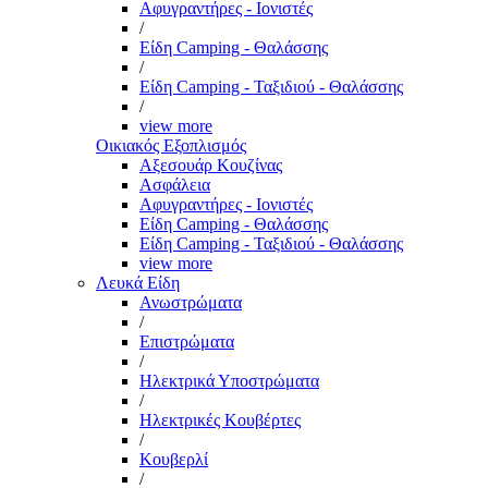
Αφυγραντήρες - Ιονιστές
/
Είδη Camping - Θαλάσσης
/
Είδη Camping - Ταξιδιού - Θαλάσσης
/
view more
Οικιακός Εξοπλισμός
Αξεσουάρ Κουζίνας
Ασφάλεια
Αφυγραντήρες - Ιονιστές
Είδη Camping - Θαλάσσης
Είδη Camping - Ταξιδιού - Θαλάσσης
view more
Λευκά Είδη
Ανωστρώματα
/
Επιστρώματα
/
Ηλεκτρικά Υποστρώματα
/
Ηλεκτρικές Κουβέρτες
/
Κουβερλί
/