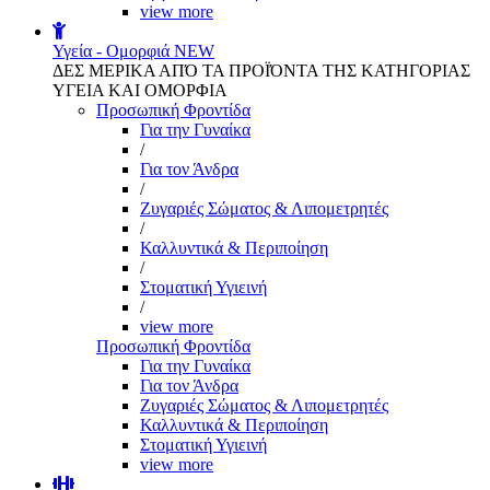
view more
Υγεία - Ομορφιά
NEW
ΔΕΣ ΜΕΡΙΚΑ ΑΠΌ ΤΑ ΠΡΟΪΌΝΤΑ ΤΗΣ ΚΑΤΗΓΟΡΙΑΣ
ΥΓΕΙΑ ΚΑΙ ΟΜΟΡΦΙΑ
Προσωπική Φροντίδα
Για την Γυναίκα
/
Για τον Άνδρα
/
Ζυγαριές Σώματος & Λιπομετρητές
/
Καλλυντικά & Περιποίηση
/
Στοματική Υγιεινή
/
view more
Προσωπική Φροντίδα
Για την Γυναίκα
Για τον Άνδρα
Ζυγαριές Σώματος & Λιπομετρητές
Καλλυντικά & Περιποίηση
Στοματική Υγιεινή
view more