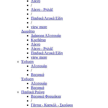
Λίκνο
/
Λίκνο - Ρηλάξ
/
Παιδικά Λευκά Είδη
/
view more
Δωμάτιο
Διάφορα Αξεσουάρ
Κρεβάτια
Λίκνο
Λίκνο - Ρηλάξ
Παιδικά Λευκά Είδη
view more
Ένδυση
Αξεσουάρ
/
Βρεφικά
Ένδυση
Αξεσουάρ
Βρεφικά
Παιδικά Ρούχα
Βρεφικά Φορμάκια
/
Γάντια - Κασκόλ - Σκούφοι