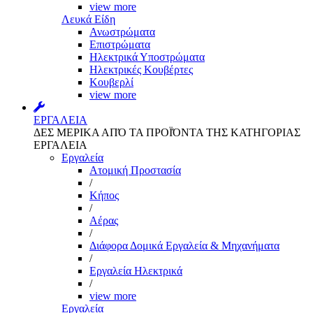
view more
Λευκά Είδη
Ανωστρώματα
Επιστρώματα
Ηλεκτρικά Υποστρώματα
Ηλεκτρικές Κουβέρτες
Κουβερλί
view more
ΕΡΓΑΛΕΙΑ
ΔΕΣ ΜΕΡΙΚΑ ΑΠΌ ΤΑ ΠΡΟΪΌΝΤΑ ΤΗΣ ΚΑΤΗΓΟΡΙΑΣ
ΕΡΓΑΛΕΙΑ
Εργαλεία
Aτομική Προστασία
/
Kήπος
/
Αέρας
/
Διάφορα Δομικά Εργαλεία & Μηχανήματα
/
Εργαλεία Ηλεκτρικά
/
view more
Εργαλεία