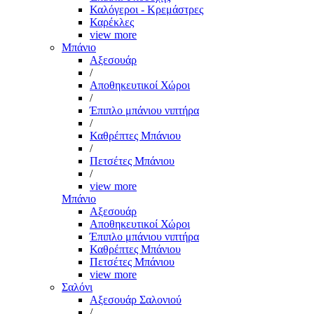
Καλόγεροι - Κρεμάστρες
Καρέκλες
view more
Μπάνιο
Αξεσουάρ
/
Αποθηκευτικοί Χώροι
/
Έπιπλο μπάνιου νιπτήρα
/
Καθρέπτες Μπάνιου
/
Πετσέτες Μπάνιου
/
view more
Μπάνιο
Αξεσουάρ
Αποθηκευτικοί Χώροι
Έπιπλο μπάνιου νιπτήρα
Καθρέπτες Μπάνιου
Πετσέτες Μπάνιου
view more
Σαλόνι
Αξεσουάρ Σαλονιού
/