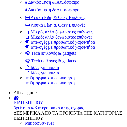
🕯️ Διακόσμηση & Ατμόσφαιρα
🕯️ Διακόσμηση & Ατμόσφαιρα
🛏️ Λευκά Είδη & Cozy Επιλογές
🛏️ Λευκά Είδη & Cozy Επιλογές
🎀 Μικρές αλλά ξεχωριστές επιλογές
🎀 Μικρές αλλά ξεχωριστές επιλογές
💝 Επιλογές με προσωπικό χαρακτήρα
💝 Επιλογές με προσωπικό χαρακτήρα
🎧 Tech επιλογές & gadgets
🎧 Tech επιλογές & gadgets
🎈 Ιδέες για παιδιά
🎈 Ιδέες για παιδιά
✨ Ομορφιά και περιποίηση
✨ Ομορφιά και περιποίηση
All categories
ΕΙΔΗ ΣΠΙΤΙΟΥ
βρείτε τα καλύτερα οικιακά της αγοράς
ΔΕΣ ΜΕΡΙΚΑ ΑΠΌ ΤΑ ΠΡΟΪΌΝΤΑ ΤΗΣ ΚΑΤΗΓΟΡΙΑΣ
ΕΙΔΗ ΣΠΙΤΙΟΥ
Μικροσυσκευές