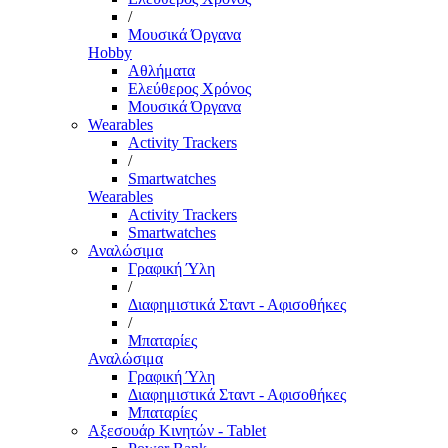
/
Μουσικά Όργανα
Hobby
Αθλήματα
Ελεύθερος Χρόνος
Μουσικά Όργανα
Wearables
Activity Trackers
/
Smartwatches
Wearables
Activity Trackers
Smartwatches
Αναλώσιμα
Γραφική Ύλη
/
Διαφημιστικά Σταντ - Αφισοθήκες
/
Μπαταρίες
Αναλώσιμα
Γραφική Ύλη
Διαφημιστικά Σταντ - Αφισοθήκες
Μπαταρίες
Αξεσουάρ Κινητών - Tablet