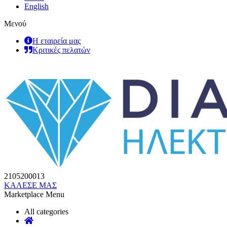
English
Μενού
Η εταιρεία μας
Κριτικές πελατών
2105200013
ΚΑΛΕΣΕ ΜΑΣ
Marketplace Menu
All categories