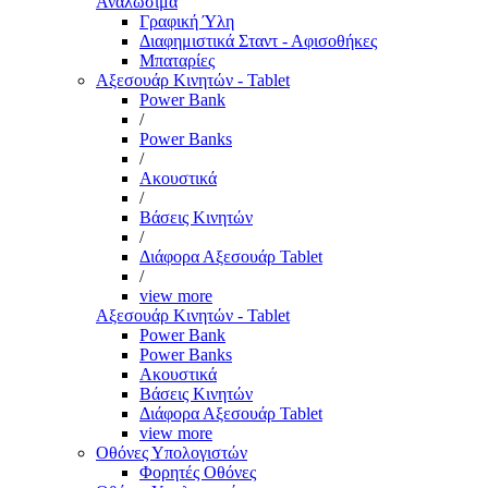
Αναλώσιμα
Γραφική Ύλη
Διαφημιστικά Σταντ - Αφισοθήκες
Μπαταρίες
Αξεσουάρ Κινητών - Tablet
Power Bank
/
Power Banks
/
Ακουστικά
/
Βάσεις Κινητών
/
Διάφορα Αξεσουάρ Tablet
/
view more
Αξεσουάρ Κινητών - Tablet
Power Bank
Power Banks
Ακουστικά
Βάσεις Κινητών
Διάφορα Αξεσουάρ Tablet
view more
Οθόνες Υπολογιστών
Φορητές Οθόνες