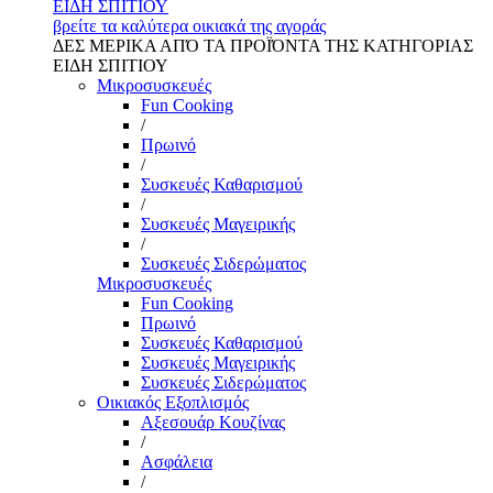
ΕΙΔΗ ΣΠΙΤΙΟΥ
βρείτε τα καλύτερα οικιακά της αγοράς
ΔΕΣ ΜΕΡΙΚΑ ΑΠΌ ΤΑ ΠΡΟΪΌΝΤΑ ΤΗΣ ΚΑΤΗΓΟΡΙΑΣ
ΕΙΔΗ ΣΠΙΤΙΟΥ
Μικροσυσκευές
Fun Cooking
/
Πρωινό
/
Συσκευές Καθαρισμού
/
Συσκευές Μαγειρικής
/
Συσκευές Σιδερώματος
Μικροσυσκευές
Fun Cooking
Πρωινό
Συσκευές Καθαρισμού
Συσκευές Μαγειρικής
Συσκευές Σιδερώματος
Οικιακός Εξοπλισμός
Αξεσουάρ Κουζίνας
/
Ασφάλεια
/