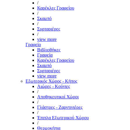
/
Καρέκλες Γραφείου
/
Σκαμπό
/
Συρταριέρες
/
view more
Γραφείο
Βιβλιοθήκες
Γραφεία
Καρέκλες Γραφείου
Σκαμπό
Συρταριέρες
view more
Εξωτερικός Χώρος - Κήπος
Αιώρες - Κούνιες
/
Αποθηκευτικοί Χώροι
/
Γλάστρες - Ζαρντινιέρες
/
Έπιπλα Εξωτερικού Χώρου
/
Θερμοκήπια