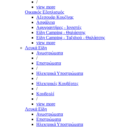
/
view more
Οικιακός Εξοπλισμός
Αξεσουάρ Κουζίνας
Ασφάλεια
Αφυγραντήρες - Ιονιστές
Είδη Camping - Θαλάσσης
Είδη Camping - Ταξιδιού - Θαλάσσης
view more
Λευκά Είδη
Ανωστρώματα
/
Επιστρώματα
/
Ηλεκτρικά Υποστρώματα
/
Ηλεκτρικές Κουβέρτες
/
Κουβερλί
/
view more
Λευκά Είδη
Ανωστρώματα
Επιστρώματα
Ηλεκτρικά Υποστρώματα