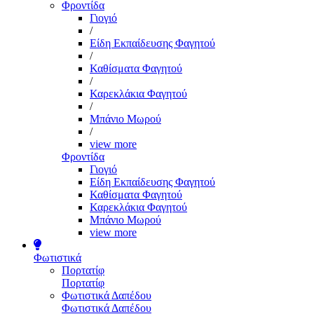
Φροντίδα
Γιογιό
/
Είδη Εκπαίδευσης Φαγητού
/
Καθίσματα Φαγητού
/
Καρεκλάκια Φαγητού
/
Μπάνιο Μωρού
/
view more
Φροντίδα
Γιογιό
Είδη Εκπαίδευσης Φαγητού
Καθίσματα Φαγητού
Καρεκλάκια Φαγητού
Μπάνιο Μωρού
view more
Φωτιστικά
Πορτατίφ
Πορτατίφ
Φωτιστικά Δαπέδου
Φωτιστικά Δαπέδου