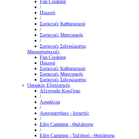
Fun Cooking
/
Πρωινό
/
Συσκευές Καθαρισμού
/
Συσκευές Μαγειρικής
/
Συσκευές Σιδερώματος
Μικροσυσκευές
Fun Cooking
Πρωινό
Συσκευές Καθαρισμού
Συσκευές Μαγειρικής
Συσκευές Σιδερώματος
Οικιακός Εξοπλισμός
Αξεσουάρ Κουζίνας
/
Ασφάλεια
/
Αφυγραντήρες - Ιονιστές
/
Είδη Camping - Θαλάσσης
/
Είδη Camping - Ταξιδιού - Θαλάσσης