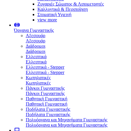
Ζυγαριές Σώματος & Λιπομετρητές
Καλλυντικά & Περιποίηση
Στοματική Υγιεινή
view more
Όργανα Γυμναστικής
Αξεσουάρ
Αξεσουάρ
Διάδρομοι
Διάδρομοι
Ελλειπτικά
Ελλειπτικά
Ελλειπτικά - Stepper
Ελλειπτικά - Stepper
Κωπηλατικές
Κωπηλατικές
Πάγκοι Γυμναστικής
Πάγκοι Γυμναστικής
Παθητική Γυμναστική
Παθητική Γυμναστική
Ποδήλατα Γυμναστικής
Ποδήλατα Γυμναστικής
Πολυόργανα και Μηχανήματα Γυμναστικής
Πολυόργανα και Μηχανήματα Γυμναστικής