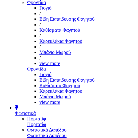
Φροντίδα
Γιογιό
/
Είδη Εκπαίδευσης Φαγητού
/
Καθίσματα Φαγητού
/
Καρεκλάκια Φαγητού
/
Μπάνιο Μωρού
/
view more
Φροντίδα
Γιογιό
Είδη Εκπαίδευσης Φαγητού
Καθίσματα Φαγητού
Καρεκλάκια Φαγητού
Μπάνιο Μωρού
view more
Φωτιστικά
Πορτατίφ
Πορτατίφ
Φωτιστικά Δαπέδου
Φωτιστικά Δαπέδου