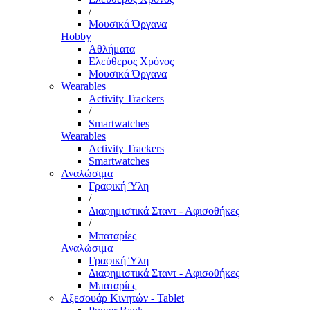
/
Μουσικά Όργανα
Hobby
Αθλήματα
Ελεύθερος Χρόνος
Μουσικά Όργανα
Wearables
Activity Trackers
/
Smartwatches
Wearables
Activity Trackers
Smartwatches
Αναλώσιμα
Γραφική Ύλη
/
Διαφημιστικά Σταντ - Αφισοθήκες
/
Μπαταρίες
Αναλώσιμα
Γραφική Ύλη
Διαφημιστικά Σταντ - Αφισοθήκες
Μπαταρίες
Αξεσουάρ Κινητών - Tablet