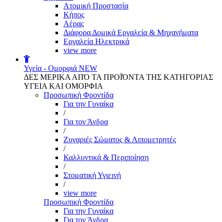
Aτομική Προστασία
Kήπος
Αέρας
Διάφορα Δομικά Εργαλεία & Μηχανήματα
Εργαλεία Ηλεκτρικά
view more
Υγεία - Ομορφιά
NEW
ΔΕΣ ΜΕΡΙΚΑ ΑΠΌ ΤΑ ΠΡΟΪΌΝΤΑ ΤΗΣ ΚΑΤΗΓΟΡΙΑΣ
ΥΓΕΙΑ ΚΑΙ ΟΜΟΡΦΙΑ
Προσωπική Φροντίδα
Για την Γυναίκα
/
Για τον Άνδρα
/
Ζυγαριές Σώματος & Λιπομετρητές
/
Καλλυντικά & Περιποίηση
/
Στοματική Υγιεινή
/
view more
Προσωπική Φροντίδα
Για την Γυναίκα
Για τον Άνδρα