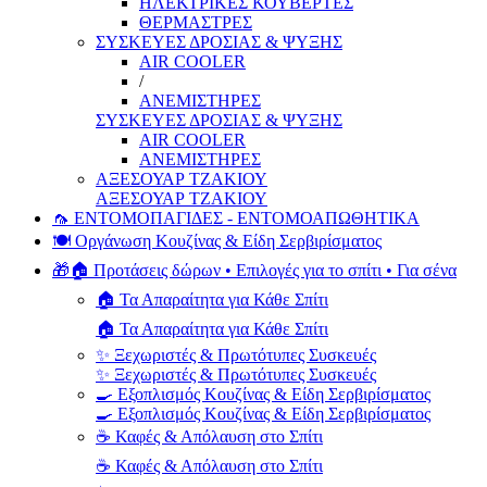
ΗΛΕΚΤΡΙΚΕΣ ΚΟΥΒΕΡΤΕΣ
ΘΕΡΜΑΣΤΡΕΣ
ΣΥΣΚΕΥΕΣ ΔΡΟΣΙΑΣ & ΨΥΞΗΣ
AIR COOLER
/
ΑΝΕΜΙΣΤΗΡΕΣ
ΣΥΣΚΕΥΕΣ ΔΡΟΣΙΑΣ & ΨΥΞΗΣ
AIR COOLER
ΑΝΕΜΙΣΤΗΡΕΣ
ΑΞΕΣΟΥΑΡ ΤΖΑΚΙΟΥ
ΑΞΕΣΟΥΑΡ ΤΖΑΚΙΟΥ
🦟 ΕΝΤΟΜΟΠΑΓΙΔΕΣ - ΕΝΤΟΜΟΑΠΩΘΗΤΙΚΑ
🍽️ Οργάνωση Κουζίνας & Είδη Σερβιρίσματος
🎁🏠 Προτάσεις δώρων • Επιλογές για το σπίτι • Για σένα
🏠 Τα Απαραίτητα για Κάθε Σπίτι
🏠 Τα Απαραίτητα για Κάθε Σπίτι
✨ Ξεχωριστές & Πρωτότυπες Συσκευές
✨ Ξεχωριστές & Πρωτότυπες Συσκευές
🍳 Εξοπλισμός Κουζίνας & Είδη Σερβιρίσματος
🍳 Εξοπλισμός Κουζίνας & Είδη Σερβιρίσματος
☕ Καφές & Απόλαυση στο Σπίτι
☕ Καφές & Απόλαυση στο Σπίτι