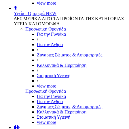
view more
Υγεία - Ομορφιά
NEW
ΔΕΣ ΜΕΡΙΚΑ ΑΠΌ ΤΑ ΠΡΟΪΌΝΤΑ ΤΗΣ ΚΑΤΗΓΟΡΙΑΣ
ΥΓΕΙΑ ΚΑΙ ΟΜΟΡΦΙΑ
Προσωπική Φροντίδα
Για την Γυναίκα
/
Για τον Άνδρα
/
Ζυγαριές Σώματος & Λιπομετρητές
/
Καλλυντικά & Περιποίηση
/
Στοματική Υγιεινή
/
view more
Προσωπική Φροντίδα
Για την Γυναίκα
Για τον Άνδρα
Ζυγαριές Σώματος & Λιπομετρητές
Καλλυντικά & Περιποίηση
Στοματική Υγιεινή
view more