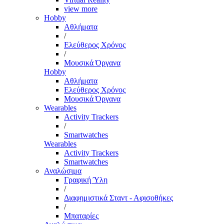
view more
Hobby
Αθλήματα
/
Ελεύθερος Χρόνος
/
Μουσικά Όργανα
Hobby
Αθλήματα
Ελεύθερος Χρόνος
Μουσικά Όργανα
Wearables
Activity Trackers
/
Smartwatches
Wearables
Activity Trackers
Smartwatches
Αναλώσιμα
Γραφική Ύλη
/
Διαφημιστικά Σταντ - Αφισοθήκες
/
Μπαταρίες