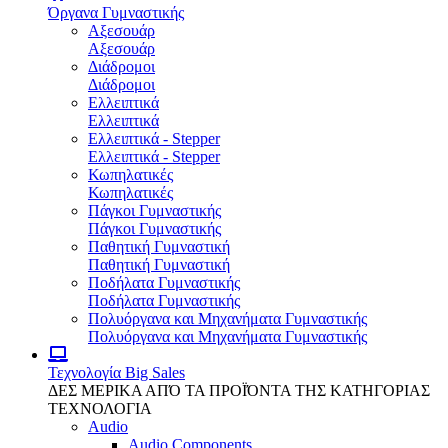
Όργανα Γυμναστικής
Αξεσουάρ
Αξεσουάρ
Διάδρομοι
Διάδρομοι
Ελλειπτικά
Ελλειπτικά
Ελλειπτικά - Stepper
Ελλειπτικά - Stepper
Κωπηλατικές
Κωπηλατικές
Πάγκοι Γυμναστικής
Πάγκοι Γυμναστικής
Παθητική Γυμναστική
Παθητική Γυμναστική
Ποδήλατα Γυμναστικής
Ποδήλατα Γυμναστικής
Πολυόργανα και Μηχανήματα Γυμναστικής
Πολυόργανα και Μηχανήματα Γυμναστικής
Τεχνολογία
Big Sales
ΔΕΣ ΜΕΡΙΚΑ ΑΠΌ ΤΑ ΠΡΟΪΌΝΤΑ ΤΗΣ ΚΑΤΗΓΟΡΙΑΣ
ΤΕΧΝΟΛΟΓΙΑ
Audio
Audio Components