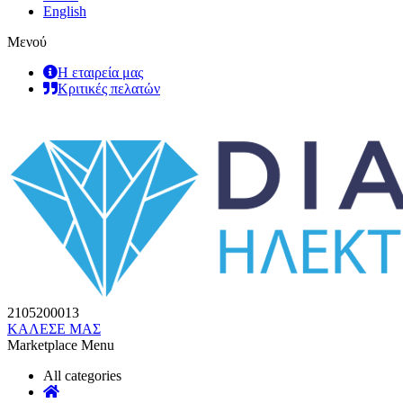
English
Μενού
Η εταιρεία μας
Κριτικές πελατών
2105200013
ΚΑΛΕΣΕ ΜΑΣ
Marketplace Menu
All categories