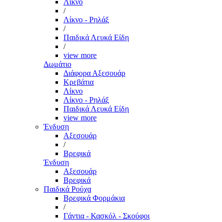
Λίκνο
/
Λίκνο - Ρηλάξ
/
Παιδικά Λευκά Είδη
/
view more
Δωμάτιο
Διάφορα Αξεσουάρ
Κρεβάτια
Λίκνο
Λίκνο - Ρηλάξ
Παιδικά Λευκά Είδη
view more
Ένδυση
Αξεσουάρ
/
Βρεφικά
Ένδυση
Αξεσουάρ
Βρεφικά
Παιδικά Ρούχα
Βρεφικά Φορμάκια
/
Γάντια - Κασκόλ - Σκούφοι