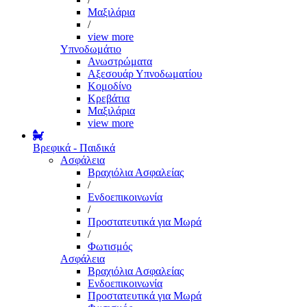
Μαξιλάρια
/
view more
Υπνοδωμάτιο
Ανωστρώματα
Αξεσουάρ Υπνοδωματίου
Κομοδίνο
Κρεβάτια
Μαξιλάρια
view more
Βρεφικά - Παιδικά
Ασφάλεια
Βραχιόλια Ασφαλείας
/
Ενδοεπικοινωνία
/
Προστατευτικά για Μωρά
/
Φωτισμός
Ασφάλεια
Βραχιόλια Ασφαλείας
Ενδοεπικοινωνία
Προστατευτικά για Μωρά