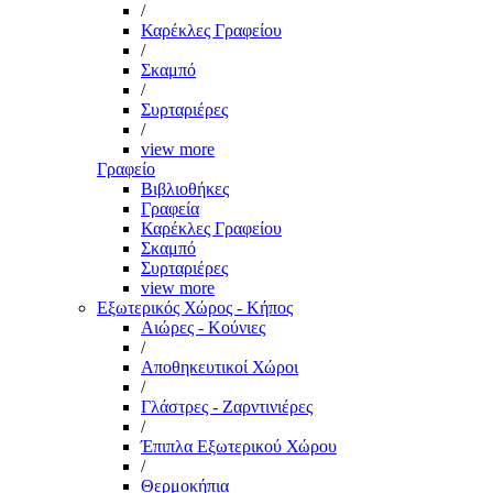
/
Καρέκλες Γραφείου
/
Σκαμπό
/
Συρταριέρες
/
view more
Γραφείο
Βιβλιοθήκες
Γραφεία
Καρέκλες Γραφείου
Σκαμπό
Συρταριέρες
view more
Εξωτερικός Χώρος - Κήπος
Αιώρες - Κούνιες
/
Αποθηκευτικοί Χώροι
/
Γλάστρες - Ζαρντινιέρες
/
Έπιπλα Εξωτερικού Χώρου
/
Θερμοκήπια