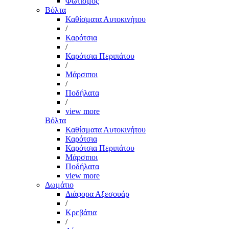
Φωτισμός
Βόλτα
Καθίσματα Αυτοκινήτου
/
Καρότσια
/
Καρότσια Περιπάτου
/
Μάρσιποι
/
Ποδήλατα
/
view more
Βόλτα
Καθίσματα Αυτοκινήτου
Καρότσια
Καρότσια Περιπάτου
Μάρσιποι
Ποδήλατα
view more
Δωμάτιο
Διάφορα Αξεσουάρ
/
Κρεβάτια
/