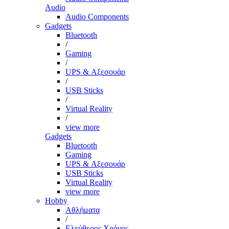
Audio
Audio Components
Gadgets
Bluetooth
/
Gaming
/
UPS & Αξεσουάρ
/
USB Sticks
/
Virtual Reality
/
view more
Gadgets
Bluetooth
Gaming
UPS & Αξεσουάρ
USB Sticks
Virtual Reality
view more
Hobby
Αθλήματα
/
Ελεύθερος Χρόνος