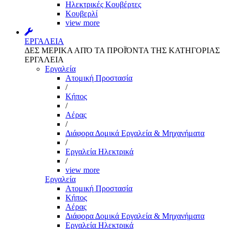
Ηλεκτρικές Κουβέρτες
Κουβερλί
view more
ΕΡΓΑΛΕΙΑ
ΔΕΣ ΜΕΡΙΚΑ ΑΠΌ ΤΑ ΠΡΟΪΌΝΤΑ ΤΗΣ ΚΑΤΗΓΟΡΙΑΣ
ΕΡΓΑΛΕΙΑ
Εργαλεία
Aτομική Προστασία
/
Kήπος
/
Αέρας
/
Διάφορα Δομικά Εργαλεία & Μηχανήματα
/
Εργαλεία Ηλεκτρικά
/
view more
Εργαλεία
Aτομική Προστασία
Kήπος
Αέρας
Διάφορα Δομικά Εργαλεία & Μηχανήματα
Εργαλεία Ηλεκτρικά