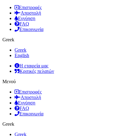
Επιστροφές
Αποστολή
Εγγύηση
FAQ
Επικοινωνία
Greek
Greek
English
Η εταιρεία μας
Κριτικές πελατών
Μενού
Επιστροφές
Αποστολή
Εγγύηση
FAQ
Επικοινωνία
Greek
Greek