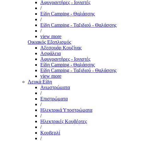
Αφυγραντήρες - Ιονιστές
/
Είδη Camping - Θαλάσσης
/
Είδη Camping - Ταξιδιού - Θαλάσσης
/
view more
Οικιακός Εξοπλισμός
Αξεσουάρ Κουζίνας
Ασφάλεια
Αφυγραντήρες - Ιονιστές
Είδη Camping - Θαλάσσης
Είδη Camping - Ταξιδιού - Θαλάσσης
view more
Λευκά Είδη
Ανωστρώματα
/
Επιστρώματα
/
Ηλεκτρικά Υποστρώματα
/
Ηλεκτρικές Κουβέρτες
/
Κουβερλί
/