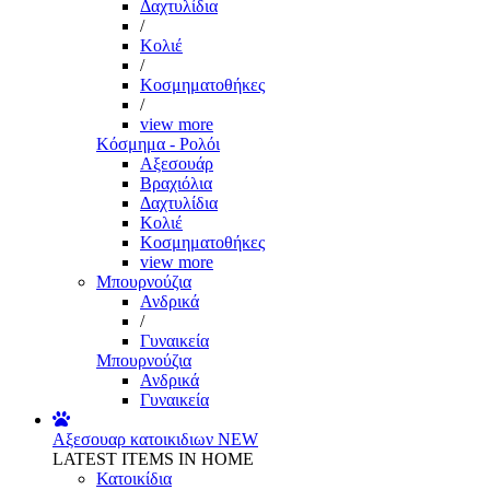
Δαχτυλίδια
/
Κολιέ
/
Κοσμηματοθήκες
/
view more
Κόσμημα - Ρολόι
Αξεσουάρ
Βραχιόλια
Δαχτυλίδια
Κολιέ
Κοσμηματοθήκες
view more
Μπουρνούζια
Ανδρικά
/
Γυναικεία
Μπουρνούζια
Ανδρικά
Γυναικεία
Αξεσουαρ κατοικιδιων
NEW
LATEST ITEMS IN HOME
Κατοικίδια