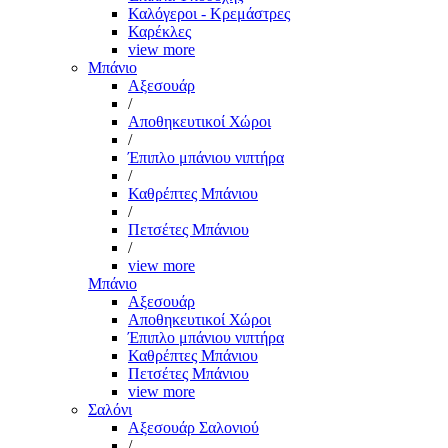
Καλόγεροι - Κρεμάστρες
Καρέκλες
view more
Μπάνιο
Αξεσουάρ
/
Αποθηκευτικοί Χώροι
/
Έπιπλο μπάνιου νιπτήρα
/
Καθρέπτες Μπάνιου
/
Πετσέτες Μπάνιου
/
view more
Μπάνιο
Αξεσουάρ
Αποθηκευτικοί Χώροι
Έπιπλο μπάνιου νιπτήρα
Καθρέπτες Μπάνιου
Πετσέτες Μπάνιου
view more
Σαλόνι
Αξεσουάρ Σαλονιού
/