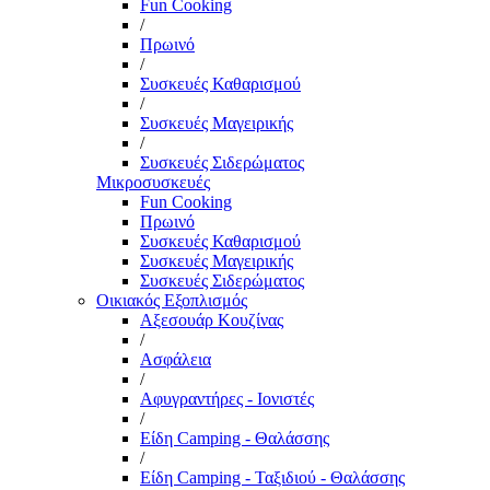
Fun Cooking
/
Πρωινό
/
Συσκευές Καθαρισμού
/
Συσκευές Μαγειρικής
/
Συσκευές Σιδερώματος
Μικροσυσκευές
Fun Cooking
Πρωινό
Συσκευές Καθαρισμού
Συσκευές Μαγειρικής
Συσκευές Σιδερώματος
Οικιακός Εξοπλισμός
Αξεσουάρ Κουζίνας
/
Ασφάλεια
/
Αφυγραντήρες - Ιονιστές
/
Είδη Camping - Θαλάσσης
/
Είδη Camping - Ταξιδιού - Θαλάσσης