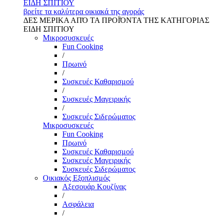
ΕΙΔΗ ΣΠΙΤΙΟΥ
βρείτε τα καλύτερα οικιακά της αγοράς
ΔΕΣ ΜΕΡΙΚΑ ΑΠΌ ΤΑ ΠΡΟΪΌΝΤΑ ΤΗΣ ΚΑΤΗΓΟΡΙΑΣ
ΕΙΔΗ ΣΠΙΤΙΟΥ
Μικροσυσκευές
Fun Cooking
/
Πρωινό
/
Συσκευές Καθαρισμού
/
Συσκευές Μαγειρικής
/
Συσκευές Σιδερώματος
Μικροσυσκευές
Fun Cooking
Πρωινό
Συσκευές Καθαρισμού
Συσκευές Μαγειρικής
Συσκευές Σιδερώματος
Οικιακός Εξοπλισμός
Αξεσουάρ Κουζίνας
/
Ασφάλεια
/