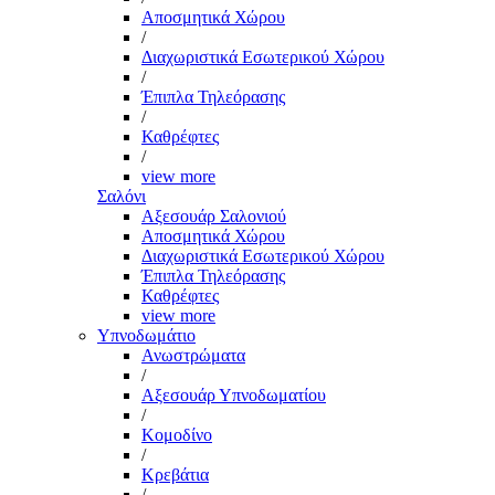
Αποσμητικά Χώρου
/
Διαχωριστικά Εσωτερικού Χώρου
/
Έπιπλα Τηλεόρασης
/
Καθρέφτες
/
view more
Σαλόνι
Αξεσουάρ Σαλονιού
Αποσμητικά Χώρου
Διαχωριστικά Εσωτερικού Χώρου
Έπιπλα Τηλεόρασης
Καθρέφτες
view more
Υπνοδωμάτιο
Ανωστρώματα
/
Αξεσουάρ Υπνοδωματίου
/
Κομοδίνο
/
Κρεβάτια
/