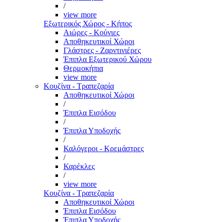
/
view more
Εξωτερικός Χώρος - Κήπος
Αιώρες - Κούνιες
Αποθηκευτικοί Χώροι
Γλάστρες - Ζαρντινιέρες
Έπιπλα Εξωτερικού Χώρου
Θερμοκήπια
view more
Κουζίνα - Τραπεζαρία
Αποθηκευτικοί Χώροι
/
Έπιπλα Εισόδου
/
Έπιπλα Υποδοχής
/
Καλόγεροι - Κρεμάστρες
/
Καρέκλες
/
view more
Κουζίνα - Τραπεζαρία
Αποθηκευτικοί Χώροι
Έπιπλα Εισόδου
Έπιπλα Υποδοχής