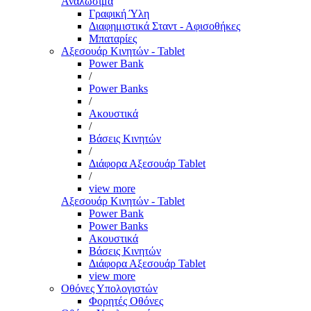
Αναλώσιμα
Γραφική Ύλη
Διαφημιστικά Σταντ - Αφισοθήκες
Μπαταρίες
Αξεσουάρ Κινητών - Tablet
Power Bank
/
Power Banks
/
Ακουστικά
/
Βάσεις Κινητών
/
Διάφορα Αξεσουάρ Tablet
/
view more
Αξεσουάρ Κινητών - Tablet
Power Bank
Power Banks
Ακουστικά
Βάσεις Κινητών
Διάφορα Αξεσουάρ Tablet
view more
Οθόνες Υπολογιστών
Φορητές Οθόνες