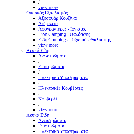
/
view more
Οικιακός Εξοπλισμός
Αξεσουάρ Κουζίνας
Ασφάλεια
Αφυγραντήρες - Ιονιστές
Είδη Camping - Θαλάσσης
Είδη Camping - Ταξιδιού - Θαλάσσης
view more
Λευκά Είδη
Ανωστρώματα
/
Επιστρώματα
/
Ηλεκτρικά Υποστρώματα
/
Ηλεκτρικές Κουβέρτες
/
Κουβερλί
/
view more
Λευκά Είδη
Ανωστρώματα
Επιστρώματα
Ηλεκτρικά Υποστρώματα