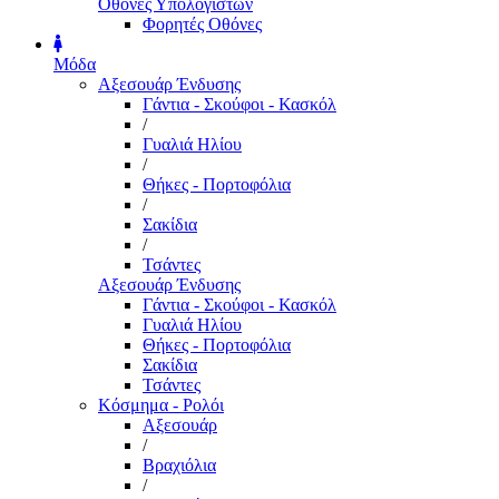
Οθόνες Υπολογιστών
Φορητές Οθόνες
Μόδα
Αξεσουάρ Ένδυσης
Γάντια - Σκούφοι - Κασκόλ
/
Γυαλιά Ηλίου
/
Θήκες - Πορτοφόλια
/
Σακίδια
/
Τσάντες
Αξεσουάρ Ένδυσης
Γάντια - Σκούφοι - Κασκόλ
Γυαλιά Ηλίου
Θήκες - Πορτοφόλια
Σακίδια
Τσάντες
Κόσμημα - Ρολόι
Αξεσουάρ
/
Βραχιόλια
/