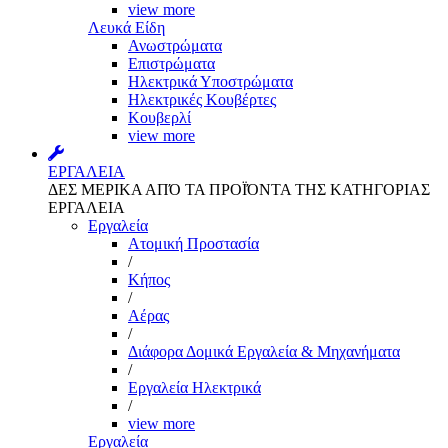
view more
Λευκά Είδη
Ανωστρώματα
Επιστρώματα
Ηλεκτρικά Υποστρώματα
Ηλεκτρικές Κουβέρτες
Κουβερλί
view more
ΕΡΓΑΛΕΙΑ
ΔΕΣ ΜΕΡΙΚΑ ΑΠΌ ΤΑ ΠΡΟΪΌΝΤΑ ΤΗΣ ΚΑΤΗΓΟΡΙΑΣ
ΕΡΓΑΛΕΙΑ
Εργαλεία
Aτομική Προστασία
/
Kήπος
/
Αέρας
/
Διάφορα Δομικά Εργαλεία & Μηχανήματα
/
Εργαλεία Ηλεκτρικά
/
view more
Εργαλεία