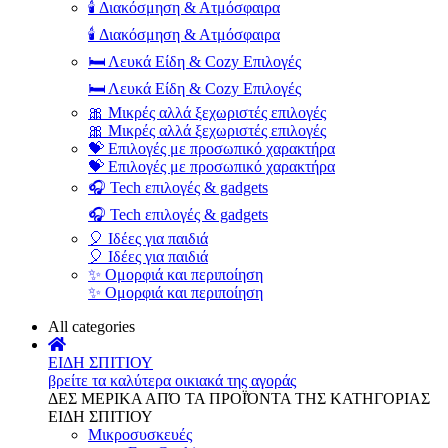
🕯️ Διακόσμηση & Ατμόσφαιρα
🕯️ Διακόσμηση & Ατμόσφαιρα
🛏️ Λευκά Είδη & Cozy Επιλογές
🛏️ Λευκά Είδη & Cozy Επιλογές
🎀 Μικρές αλλά ξεχωριστές επιλογές
🎀 Μικρές αλλά ξεχωριστές επιλογές
💝 Επιλογές με προσωπικό χαρακτήρα
💝 Επιλογές με προσωπικό χαρακτήρα
🎧 Tech επιλογές & gadgets
🎧 Tech επιλογές & gadgets
🎈 Ιδέες για παιδιά
🎈 Ιδέες για παιδιά
✨ Ομορφιά και περιποίηση
✨ Ομορφιά και περιποίηση
All categories
ΕΙΔΗ ΣΠΙΤΙΟΥ
βρείτε τα καλύτερα οικιακά της αγοράς
ΔΕΣ ΜΕΡΙΚΑ ΑΠΌ ΤΑ ΠΡΟΪΌΝΤΑ ΤΗΣ ΚΑΤΗΓΟΡΙΑΣ
ΕΙΔΗ ΣΠΙΤΙΟΥ
Μικροσυσκευές