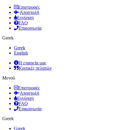
Επιστροφές
Αποστολή
Εγγύηση
FAQ
Επικοινωνία
Greek
Greek
English
Η εταιρεία μας
Κριτικές πελατών
Μενού
Επιστροφές
Αποστολή
Εγγύηση
FAQ
Επικοινωνία
Greek
Greek