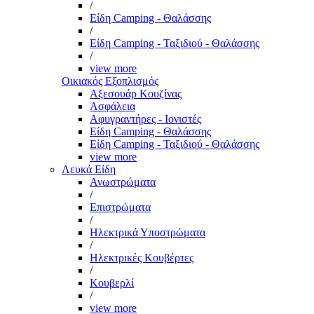
/
Είδη Camping - Θαλάσσης
/
Είδη Camping - Ταξιδιού - Θαλάσσης
/
view more
Οικιακός Εξοπλισμός
Αξεσουάρ Κουζίνας
Ασφάλεια
Αφυγραντήρες - Ιονιστές
Είδη Camping - Θαλάσσης
Είδη Camping - Ταξιδιού - Θαλάσσης
view more
Λευκά Είδη
Ανωστρώματα
/
Επιστρώματα
/
Ηλεκτρικά Υποστρώματα
/
Ηλεκτρικές Κουβέρτες
/
Κουβερλί
/
view more