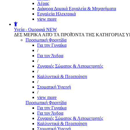
Αέρας
Διάφορα Δομικά Εργαλεία & Μηχανήματα
Εργαλεία Ηλεκτρικά
view more
Υγεία - Ομορφιά
NEW
ΔΕΣ ΜΕΡΙΚΑ ΑΠΌ ΤΑ ΠΡΟΪΌΝΤΑ ΤΗΣ ΚΑΤΗΓΟΡΙΑΣ Υ
Προσωπική Φροντίδα
Για την Γυναίκα
/
Για τον Άνδρα
/
Ζυγαριές Σώματος & Λιπομετρητές
/
Καλλυντικά & Περιποίηση
/
Στοματική Υγιεινή
/
view more
Προσωπική Φροντίδα
Για την Γυναίκα
Για τον Άνδρα
Ζυγαριές Σώματος & Λιπομετρητές
Καλλυντικά & Περιποίηση
Στοματική Υγιεινή