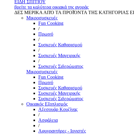
ΕΙΔΗ ΣΠΙΤΙΟΥ
βρείτε τα καλύτερα οικιακά της αγοράς
ΔΕΣ ΜΕΡΙΚΑ ΑΠΌ ΤΑ ΠΡΟΪΌΝΤΑ ΤΗΣ ΚΑΤΗΓΟΡΙΑΣ Ε
Μικροσυσκευές
Fun Cooking
/
Πρωινό
/
Συσκευές Καθαρισμού
/
Συσκευές Μαγειρικής
/
Συσκευές Σιδερώματος
Μικροσυσκευές
Fun Cooking
Πρωινό
Συσκευές Καθαρισμού
Συσκευές Μαγειρικής
Συσκευές Σιδερώματος
Οικιακός Εξοπλισμός
Αξεσουάρ Κουζίνας
/
Ασφάλεια
/
Αφυγραντήρες - Ιονιστές