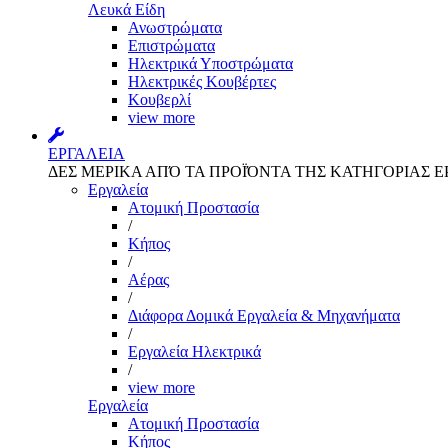
Λευκά Είδη
Ανωστρώματα
Επιστρώματα
Ηλεκτρικά Υποστρώματα
Ηλεκτρικές Κουβέρτες
Κουβερλί
view more
ΕΡΓΑΛΕΙΑ
ΔΕΣ ΜΕΡΙΚΑ ΑΠΌ ΤΑ ΠΡΟΪΌΝΤΑ ΤΗΣ ΚΑΤΗΓΟΡΙΑΣ Ε
Εργαλεία
Aτομική Προστασία
/
Kήπος
/
Αέρας
/
Διάφορα Δομικά Εργαλεία & Μηχανήματα
/
Εργαλεία Ηλεκτρικά
/
view more
Εργαλεία
Aτομική Προστασία
Kήπος