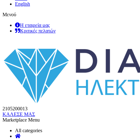
English
Μενού
Η εταιρεία μας
Κριτικές πελατών
2105200013
ΚΑΛΕΣΕ ΜΑΣ
Marketplace Menu
All categories