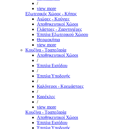
/
view more
Εξωτερικός Χώρος - Κήπος
Αιώρες - Κούνιες
Αποθηκευτικοί Χώροι
Γλάστρες - Ζαρντινιέρες
Έπιπλα Εξωτερικού Χώρου
Θερμοκήπια
view more
Κουζίνα - Τραπεζαρία
Αποθηκευτικοί Χώροι
/
Έπιπλα Εισόδου
/
Έπιπλα Υποδοχής
/
Καλόγεροι - Κρεμάστρες
/
Καρέκλες
/
view more
Κουζίνα - Τραπεζαρία
Αποθηκευτικοί Χώροι
Έπιπλα Εισόδου
Έπιπλα Υποδοχής