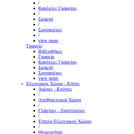
/
Καρέκλες Γραφείου
/
Σκαμπό
/
Συρταριέρες
/
view more
Γραφείο
Βιβλιοθήκες
Γραφεία
Καρέκλες Γραφείου
Σκαμπό
Συρταριέρες
view more
Εξωτερικός Χώρος - Κήπος
Αιώρες - Κούνιες
/
Αποθηκευτικοί Χώροι
/
Γλάστρες - Ζαρντινιέρες
/
Έπιπλα Εξωτερικού Χώρου
/
Θερμοκήπια