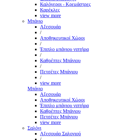
Καλόγεροι - Κρεμάστρες
Καρέκλες
view more
Μπάνιο
Αξεσουάρ
/
Αποθηκευτικοί Χώροι
/
Έπιπλο μπάνιου νιπτήρα
/
Καθρέπτες Μπάνιου
/
Πετσέτες Μπάνιου
/
view more
Μπάνιο
Αξεσουάρ
Αποθηκευτικοί Χώροι
Έπιπλο μπάνιου νιπτήρα
Καθρέπτες Μπάνιου
Πετσέτες Μπάνιου
view more
Σαλόνι
Αξεσουάρ Σαλονιού
/