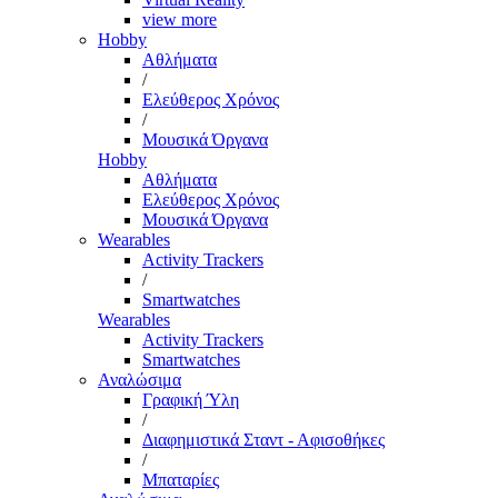
view more
Hobby
Αθλήματα
/
Ελεύθερος Χρόνος
/
Μουσικά Όργανα
Hobby
Αθλήματα
Ελεύθερος Χρόνος
Μουσικά Όργανα
Wearables
Activity Trackers
/
Smartwatches
Wearables
Activity Trackers
Smartwatches
Αναλώσιμα
Γραφική Ύλη
/
Διαφημιστικά Σταντ - Αφισοθήκες
/
Μπαταρίες