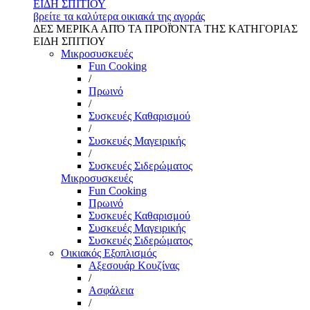
ΕΙΔΗ ΣΠΙΤΙΟΥ
βρείτε τα καλύτερα οικιακά της αγοράς
ΔΕΣ ΜΕΡΙΚΑ ΑΠΌ ΤΑ ΠΡΟΪΌΝΤΑ ΤΗΣ ΚΑΤΗΓΟΡΙΑΣ
ΕΙΔΗ ΣΠΙΤΙΟΥ
Μικροσυσκευές
Fun Cooking
/
Πρωινό
/
Συσκευές Καθαρισμού
/
Συσκευές Μαγειρικής
/
Συσκευές Σιδερώματος
Μικροσυσκευές
Fun Cooking
Πρωινό
Συσκευές Καθαρισμού
Συσκευές Μαγειρικής
Συσκευές Σιδερώματος
Οικιακός Εξοπλισμός
Αξεσουάρ Κουζίνας
/
Ασφάλεια
/