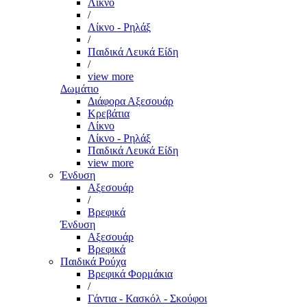
Λίκνο
/
Λίκνο - Ρηλάξ
/
Παιδικά Λευκά Είδη
/
view more
Δωμάτιο
Διάφορα Αξεσουάρ
Κρεβάτια
Λίκνο
Λίκνο - Ρηλάξ
Παιδικά Λευκά Είδη
view more
Ένδυση
Αξεσουάρ
/
Βρεφικά
Ένδυση
Αξεσουάρ
Βρεφικά
Παιδικά Ρούχα
Βρεφικά Φορμάκια
/
Γάντια - Κασκόλ - Σκούφοι