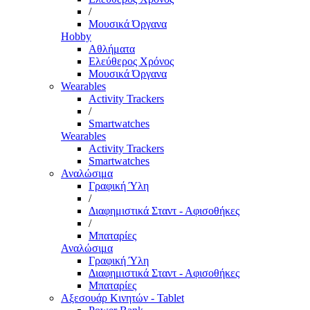
/
Μουσικά Όργανα
Hobby
Αθλήματα
Ελεύθερος Χρόνος
Μουσικά Όργανα
Wearables
Activity Trackers
/
Smartwatches
Wearables
Activity Trackers
Smartwatches
Αναλώσιμα
Γραφική Ύλη
/
Διαφημιστικά Σταντ - Αφισοθήκες
/
Μπαταρίες
Αναλώσιμα
Γραφική Ύλη
Διαφημιστικά Σταντ - Αφισοθήκες
Μπαταρίες
Αξεσουάρ Κινητών - Tablet