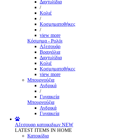
Δαχτυλίδια
/
Κολιέ
/
Κοσμηματοθήκες
/
view more
Κόσμημα - Ρολόι
Αξεσουάρ
Βραχιόλια
Δαχτυλίδια
Κολιέ
Κοσμηματοθήκες
view more
Μπουρνούζια
Ανδρικά
/
Γυναικεία
Μπουρνούζια
Ανδρικά
Γυναικεία
Αξεσουαρ κατοικιδιων
NEW
LATEST ITEMS IN HOME
Κατοικίδια