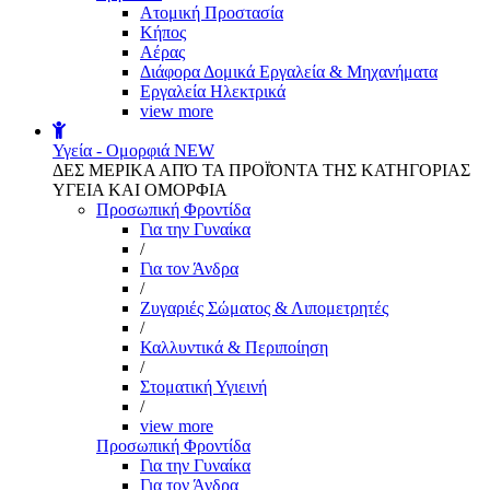
Aτομική Προστασία
Kήπος
Αέρας
Διάφορα Δομικά Εργαλεία & Μηχανήματα
Εργαλεία Ηλεκτρικά
view more
Υγεία - Ομορφιά
NEW
ΔΕΣ ΜΕΡΙΚΑ ΑΠΌ ΤΑ ΠΡΟΪΌΝΤΑ ΤΗΣ ΚΑΤΗΓΟΡΙΑΣ
ΥΓΕΙΑ ΚΑΙ ΟΜΟΡΦΙΑ
Προσωπική Φροντίδα
Για την Γυναίκα
/
Για τον Άνδρα
/
Ζυγαριές Σώματος & Λιπομετρητές
/
Καλλυντικά & Περιποίηση
/
Στοματική Υγιεινή
/
view more
Προσωπική Φροντίδα
Για την Γυναίκα
Για τον Άνδρα