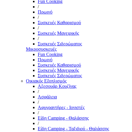
Fun Cooking
/
Πρωινό
/
Συσκευές Καθαρισμού
/
Συσκευές Μαγειρικής
/
Συσκευές Σιδερώματος
Μικροσυσκευές
Fun Cooking
Πρωινό
Συσκευές Καθαρισμού
Συσκευές Μαγειρικής
Συσκευές Σιδερώματος
Οικιακός Εξοπλισμός
Αξεσουάρ Κουζίνας
/
Ασφάλεια
/
Αφυγραντήρες - Ιονιστές
/
Είδη Camping - Θαλάσσης
/
Είδη Camping - Ταξιδιού - Θαλάσσης