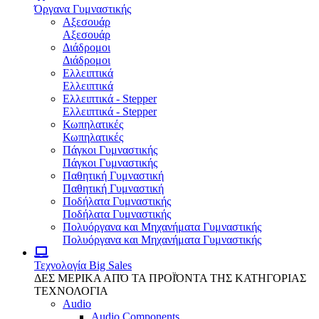
Όργανα Γυμναστικής
Αξεσουάρ
Αξεσουάρ
Διάδρομοι
Διάδρομοι
Ελλειπτικά
Ελλειπτικά
Ελλειπτικά - Stepper
Ελλειπτικά - Stepper
Κωπηλατικές
Κωπηλατικές
Πάγκοι Γυμναστικής
Πάγκοι Γυμναστικής
Παθητική Γυμναστική
Παθητική Γυμναστική
Ποδήλατα Γυμναστικής
Ποδήλατα Γυμναστικής
Πολυόργανα και Μηχανήματα Γυμναστικής
Πολυόργανα και Μηχανήματα Γυμναστικής
Τεχνολογία
Big Sales
ΔΕΣ ΜΕΡΙΚΑ ΑΠΌ ΤΑ ΠΡΟΪΌΝΤΑ ΤΗΣ ΚΑΤΗΓΟΡΙΑΣ
ΤΕΧΝΟΛΟΓΙΑ
Audio
Audio Components