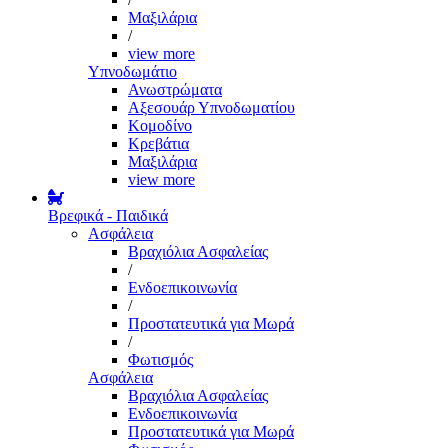
Μαξιλάρια
/
view more
Υπνοδωμάτιο
Ανωστρώματα
Αξεσουάρ Υπνοδωματίου
Κομοδίνο
Κρεβάτια
Μαξιλάρια
view more
Βρεφικά - Παιδικά
Ασφάλεια
Βραχιόλια Ασφαλείας
/
Ενδοεπικοινωνία
/
Προστατευτικά για Μωρά
/
Φωτισμός
Ασφάλεια
Βραχιόλια Ασφαλείας
Ενδοεπικοινωνία
Προστατευτικά για Μωρά