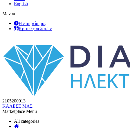
English
Μενού
Η εταιρεία μας
Κριτικές πελατών
2105200013
ΚΑΛΕΣΕ ΜΑΣ
Marketplace Menu
All categories