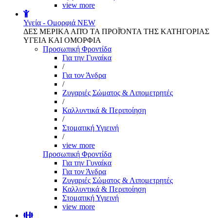
view more
Υγεία - Ομορφιά
NEW
ΔΕΣ ΜΕΡΙΚΑ ΑΠΌ ΤΑ ΠΡΟΪΌΝΤΑ ΤΗΣ ΚΑΤΗΓΟΡΙΑΣ
ΥΓΕΙΑ ΚΑΙ ΟΜΟΡΦΙΑ
Προσωπική Φροντίδα
Για την Γυναίκα
/
Για τον Άνδρα
/
Ζυγαριές Σώματος & Λιπομετρητές
/
Καλλυντικά & Περιποίηση
/
Στοματική Υγιεινή
/
view more
Προσωπική Φροντίδα
Για την Γυναίκα
Για τον Άνδρα
Ζυγαριές Σώματος & Λιπομετρητές
Καλλυντικά & Περιποίηση
Στοματική Υγιεινή
view more