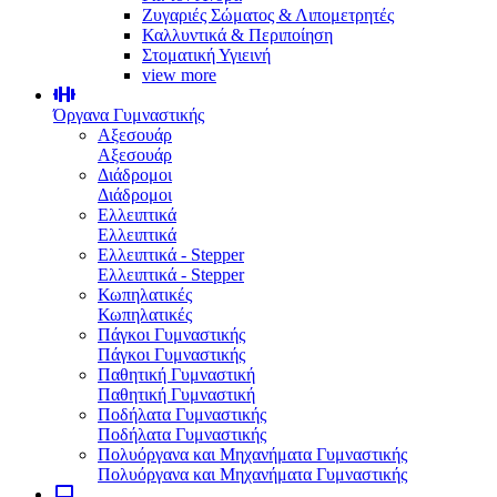
Ζυγαριές Σώματος & Λιπομετρητές
Καλλυντικά & Περιποίηση
Στοματική Υγιεινή
view more
Όργανα Γυμναστικής
Αξεσουάρ
Αξεσουάρ
Διάδρομοι
Διάδρομοι
Ελλειπτικά
Ελλειπτικά
Ελλειπτικά - Stepper
Ελλειπτικά - Stepper
Κωπηλατικές
Κωπηλατικές
Πάγκοι Γυμναστικής
Πάγκοι Γυμναστικής
Παθητική Γυμναστική
Παθητική Γυμναστική
Ποδήλατα Γυμναστικής
Ποδήλατα Γυμναστικής
Πολυόργανα και Μηχανήματα Γυμναστικής
Πολυόργανα και Μηχανήματα Γυμναστικής