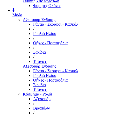
Οθόνες Υπολογιστών
Φορητές Οθόνες
Μόδα
Αξεσουάρ Ένδυσης
Γάντια - Σκούφοι - Κασκόλ
/
Γυαλιά Ηλίου
/
Θήκες - Πορτοφόλια
/
Σακίδια
/
Τσάντες
Αξεσουάρ Ένδυσης
Γάντια - Σκούφοι - Κασκόλ
Γυαλιά Ηλίου
Θήκες - Πορτοφόλια
Σακίδια
Τσάντες
Κόσμημα - Ρολόι
Αξεσουάρ
/
Βραχιόλια
/