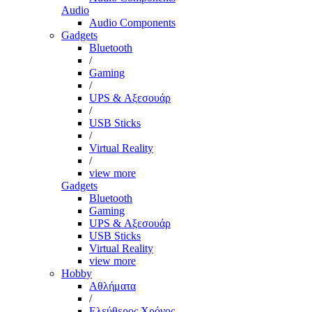
Audio
Audio Components
Gadgets
Bluetooth
/
Gaming
/
UPS & Αξεσουάρ
/
USB Sticks
/
Virtual Reality
/
view more
Gadgets
Bluetooth
Gaming
UPS & Αξεσουάρ
USB Sticks
Virtual Reality
view more
Hobby
Αθλήματα
/
Ελεύθερος Χρόνος