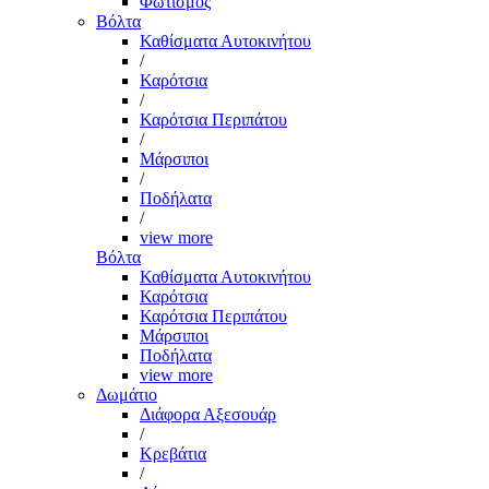
Φωτισμός
Βόλτα
Καθίσματα Αυτοκινήτου
/
Καρότσια
/
Καρότσια Περιπάτου
/
Μάρσιποι
/
Ποδήλατα
/
view more
Βόλτα
Καθίσματα Αυτοκινήτου
Καρότσια
Καρότσια Περιπάτου
Μάρσιποι
Ποδήλατα
view more
Δωμάτιο
Διάφορα Αξεσουάρ
/
Κρεβάτια
/