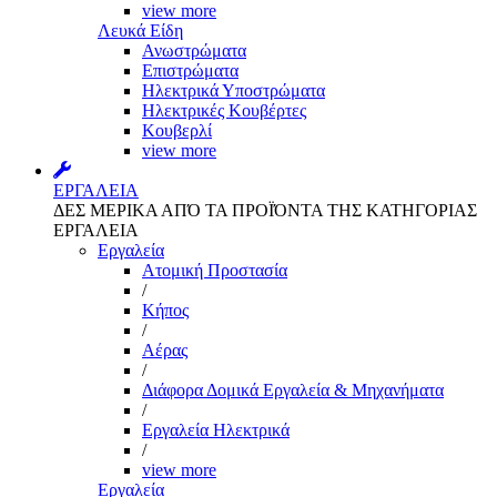
view more
Λευκά Είδη
Ανωστρώματα
Επιστρώματα
Ηλεκτρικά Υποστρώματα
Ηλεκτρικές Κουβέρτες
Κουβερλί
view more
ΕΡΓΑΛΕΙΑ
ΔΕΣ ΜΕΡΙΚΑ ΑΠΌ ΤΑ ΠΡΟΪΌΝΤΑ ΤΗΣ ΚΑΤΗΓΟΡΙΑΣ
ΕΡΓΑΛΕΙΑ
Εργαλεία
Aτομική Προστασία
/
Kήπος
/
Αέρας
/
Διάφορα Δομικά Εργαλεία & Μηχανήματα
/
Εργαλεία Ηλεκτρικά
/
view more
Εργαλεία