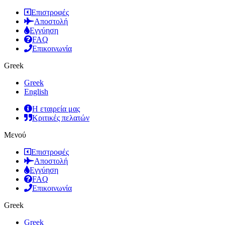
Επιστροφές
Αποστολή
Εγγύηση
FAQ
Επικοινωνία
Greek
Greek
English
Η εταιρεία μας
Κριτικές πελατών
Μενού
Επιστροφές
Αποστολή
Εγγύηση
FAQ
Επικοινωνία
Greek
Greek