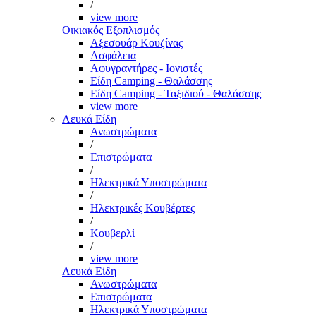
/
view more
Οικιακός Εξοπλισμός
Αξεσουάρ Κουζίνας
Ασφάλεια
Αφυγραντήρες - Ιονιστές
Είδη Camping - Θαλάσσης
Είδη Camping - Ταξιδιού - Θαλάσσης
view more
Λευκά Είδη
Ανωστρώματα
/
Επιστρώματα
/
Ηλεκτρικά Υποστρώματα
/
Ηλεκτρικές Κουβέρτες
/
Κουβερλί
/
view more
Λευκά Είδη
Ανωστρώματα
Επιστρώματα
Ηλεκτρικά Υποστρώματα