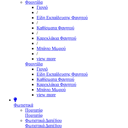
Φροντίδα
Γιογιό
/
Είδη Εκπαίδευσης Φαγητού
/
Καθίσματα Φαγητού
/
Καρεκλάκια Φαγητού
/
Μπάνιο Μωρού
/
view more
Φροντίδα
Γιογιό
Είδη Εκπαίδευσης Φαγητού
Καθίσματα Φαγητού
Καρεκλάκια Φαγητού
Μπάνιο Μωρού
view more
Φωτιστικά
Πορτατίφ
Πορτατίφ
Φωτιστικά Δαπέδου
Φωτιστικά Δαπέδου