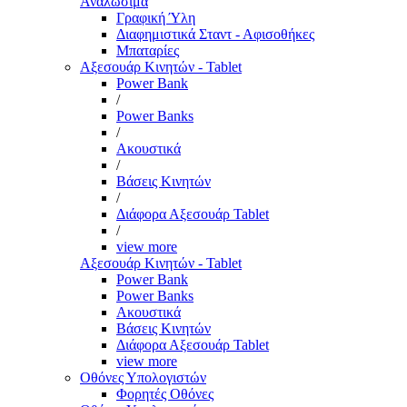
Αναλώσιμα
Γραφική Ύλη
Διαφημιστικά Σταντ - Αφισοθήκες
Μπαταρίες
Αξεσουάρ Κινητών - Tablet
Power Bank
/
Power Banks
/
Ακουστικά
/
Βάσεις Κινητών
/
Διάφορα Αξεσουάρ Tablet
/
view more
Αξεσουάρ Κινητών - Tablet
Power Bank
Power Banks
Ακουστικά
Βάσεις Κινητών
Διάφορα Αξεσουάρ Tablet
view more
Οθόνες Υπολογιστών
Φορητές Οθόνες