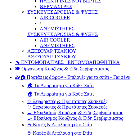
ΗΛΕΚΤΡΙΚΕΣ ΚΟΥΒΕΡΤΕΣ
ΘΕΡΜΑΣΤΡΕΣ
ΣΥΣΚΕΥΕΣ ΔΡΟΣΙΑΣ & ΨΥΞΗΣ
AIR COOLER
/
ΑΝΕΜΙΣΤΗΡΕΣ
ΣΥΣΚΕΥΕΣ ΔΡΟΣΙΑΣ & ΨΥΞΗΣ
AIR COOLER
ΑΝΕΜΙΣΤΗΡΕΣ
ΑΞΕΣΟΥΑΡ ΤΖΑΚΙΟΥ
ΑΞΕΣΟΥΑΡ ΤΖΑΚΙΟΥ
🦟 ΕΝΤΟΜΟΠΑΓΙΔΕΣ - ΕΝΤΟΜΟΑΠΩΘΗΤΙΚΑ
🍽️ Οργάνωση Κουζίνας & Είδη Σερβιρίσματος
🎁🏠 Προτάσεις δώρων • Επιλογές για το σπίτι • Για σένα
🏠 Τα Απαραίτητα για Κάθε Σπίτι
🏠 Τα Απαραίτητα για Κάθε Σπίτι
✨ Ξεχωριστές & Πρωτότυπες Συσκευές
✨ Ξεχωριστές & Πρωτότυπες Συσκευές
🍳 Εξοπλισμός Κουζίνας & Είδη Σερβιρίσματος
🍳 Εξοπλισμός Κουζίνας & Είδη Σερβιρίσματος
☕ Καφές & Απόλαυση στο Σπίτι
☕ Καφές & Απόλαυση στο Σπίτι