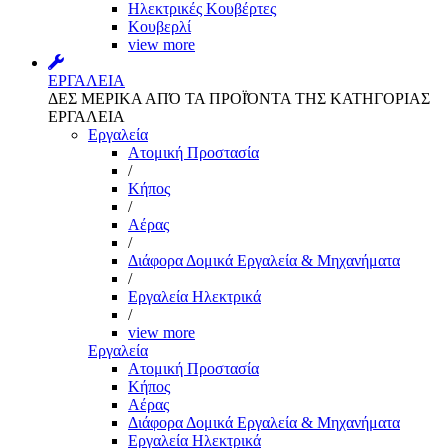
Ηλεκτρικές Κουβέρτες
Κουβερλί
view more
ΕΡΓΑΛΕΙΑ
ΔΕΣ ΜΕΡΙΚΑ ΑΠΌ ΤΑ ΠΡΟΪΌΝΤΑ ΤΗΣ ΚΑΤΗΓΟΡΙΑΣ
ΕΡΓΑΛΕΙΑ
Εργαλεία
Aτομική Προστασία
/
Kήπος
/
Αέρας
/
Διάφορα Δομικά Εργαλεία & Μηχανήματα
/
Εργαλεία Ηλεκτρικά
/
view more
Εργαλεία
Aτομική Προστασία
Kήπος
Αέρας
Διάφορα Δομικά Εργαλεία & Μηχανήματα
Εργαλεία Ηλεκτρικά