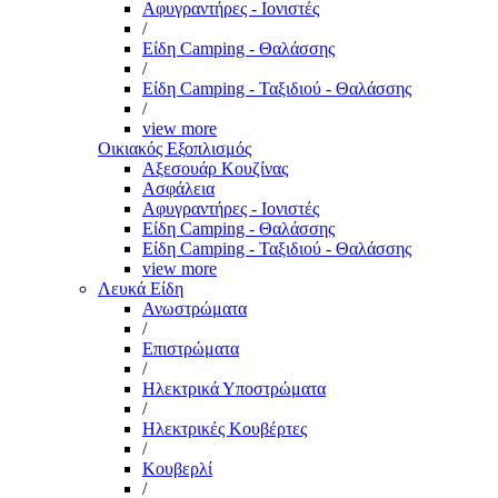
Αφυγραντήρες - Ιονιστές
/
Είδη Camping - Θαλάσσης
/
Είδη Camping - Ταξιδιού - Θαλάσσης
/
view more
Οικιακός Εξοπλισμός
Αξεσουάρ Κουζίνας
Ασφάλεια
Αφυγραντήρες - Ιονιστές
Είδη Camping - Θαλάσσης
Είδη Camping - Ταξιδιού - Θαλάσσης
view more
Λευκά Είδη
Ανωστρώματα
/
Επιστρώματα
/
Ηλεκτρικά Υποστρώματα
/
Ηλεκτρικές Κουβέρτες
/
Κουβερλί
/