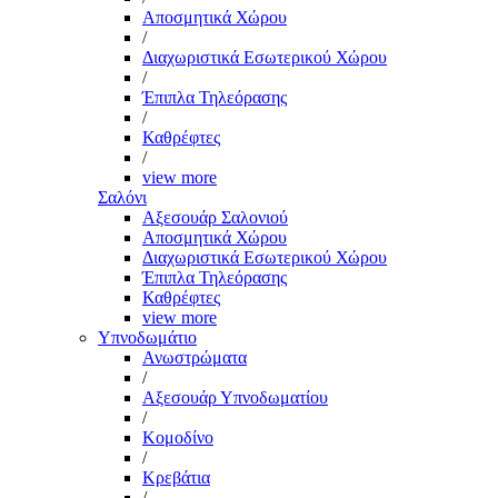
Αποσμητικά Χώρου
/
Διαχωριστικά Εσωτερικού Χώρου
/
Έπιπλα Τηλεόρασης
/
Καθρέφτες
/
view more
Σαλόνι
Αξεσουάρ Σαλονιού
Αποσμητικά Χώρου
Διαχωριστικά Εσωτερικού Χώρου
Έπιπλα Τηλεόρασης
Καθρέφτες
view more
Υπνοδωμάτιο
Ανωστρώματα
/
Αξεσουάρ Υπνοδωματίου
/
Κομοδίνο
/
Κρεβάτια
/