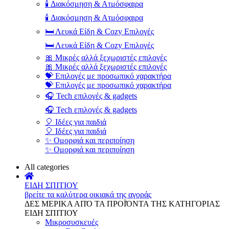
🕯️ Διακόσμηση & Ατμόσφαιρα
🕯️ Διακόσμηση & Ατμόσφαιρα
🛏️ Λευκά Είδη & Cozy Επιλογές
🛏️ Λευκά Είδη & Cozy Επιλογές
🎀 Μικρές αλλά ξεχωριστές επιλογές
🎀 Μικρές αλλά ξεχωριστές επιλογές
💝 Επιλογές με προσωπικό χαρακτήρα
💝 Επιλογές με προσωπικό χαρακτήρα
🎧 Tech επιλογές & gadgets
🎧 Tech επιλογές & gadgets
🎈 Ιδέες για παιδιά
🎈 Ιδέες για παιδιά
✨ Ομορφιά και περιποίηση
✨ Ομορφιά και περιποίηση
All categories
ΕΙΔΗ ΣΠΙΤΙΟΥ
βρείτε τα καλύτερα οικιακά της αγοράς
ΔΕΣ ΜΕΡΙΚΑ ΑΠΌ ΤΑ ΠΡΟΪΌΝΤΑ ΤΗΣ ΚΑΤΗΓΟΡΙΑΣ
ΕΙΔΗ ΣΠΙΤΙΟΥ
Μικροσυσκευές