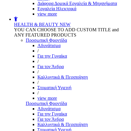
Διάφορα Δομικά Εργαλεία & Μηχανήματα
Εργαλεία Ηλεκτρικά
view more
HEALTH & BEAUTY
NEW
YOU CAN CHOOSE TO ADD CUSTOM TITLE and
ANY FEATURED PRODUCTS
Προσωπική Φροντίδα
Αδυνάτισμα
/
Για την Γυναίκα
/
Για τον Άνδρα
/
Καλλυντικά & Περιποίηση
/
Στοματική Υγιεινή
/
view more
Προσωπική Φροντίδα
Αδυνάτισμα
Για την Γυναίκα
Για τον Άνδρα
Καλλυντικά & Περιποίηση
Στοματική Υγιεινή