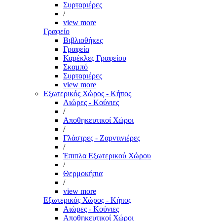
Συρταριέρες
/
view more
Γραφείο
Βιβλιοθήκες
Γραφεία
Καρέκλες Γραφείου
Σκαμπό
Συρταριέρες
view more
Εξωτερικός Χώρος - Κήπος
Αιώρες - Κούνιες
/
Αποθηκευτικοί Χώροι
/
Γλάστρες - Ζαρντινιέρες
/
Έπιπλα Εξωτερικού Χώρου
/
Θερμοκήπια
/
view more
Εξωτερικός Χώρος - Κήπος
Αιώρες - Κούνιες
Αποθηκευτικοί Χώροι