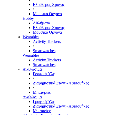
Ελεύθερος Χρόνος
/
Μουσικά Όργανα
Hobby
Αθλήματα
Ελεύθερος Χρόνος
Μουσικά Όργανα
Wearables
Activity Trackers
/
Smartwatches
Wearables
Activity Trackers
Smartwatches
Αναλώσιμα
Γραφική Ύλη
/
Διαφημιστικά Σταντ - Αφισοθήκες
/
Μπαταρίες
Αναλώσιμα
Γραφική Ύλη
Διαφημιστικά Σταντ - Αφισοθήκες
Μπαταρίες