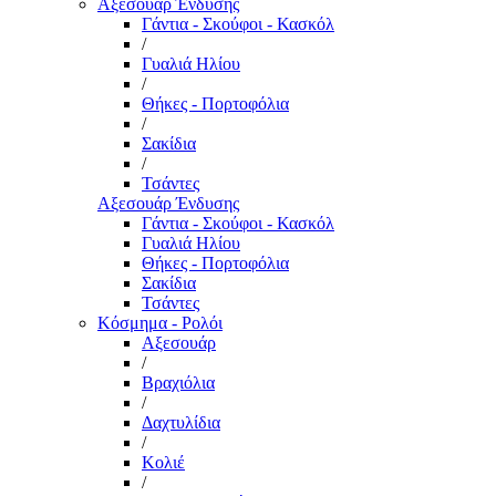
Αξεσουάρ Ένδυσης
Γάντια - Σκούφοι - Κασκόλ
/
Γυαλιά Ηλίου
/
Θήκες - Πορτοφόλια
/
Σακίδια
/
Τσάντες
Αξεσουάρ Ένδυσης
Γάντια - Σκούφοι - Κασκόλ
Γυαλιά Ηλίου
Θήκες - Πορτοφόλια
Σακίδια
Τσάντες
Κόσμημα - Ρολόι
Αξεσουάρ
/
Βραχιόλια
/
Δαχτυλίδια
/
Κολιέ
/