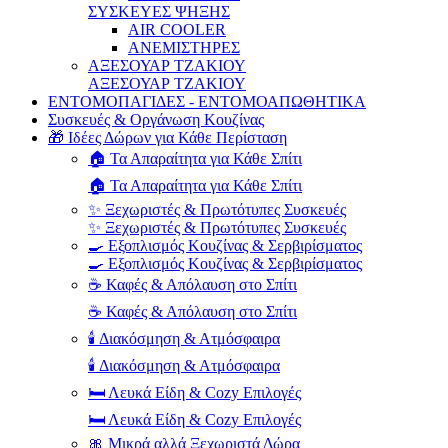
ΣΥΣΚΕΥΕΣ ΨΗΞΗΣ
AIR COOLER
ΑΝΕΜΙΣΤΗΡΕΣ
ΑΞΕΣΟΥΑΡ ΤΖΑΚΙΟΥ
ΑΞΕΣΟΥΑΡ ΤΖΑΚΙΟΥ
ΕΝΤΟΜΟΠΑΓΙΔΕΣ - ΕΝΤΟΜΟΑΠΩΘΗΤΙΚΑ
Συσκευές & Οργάνωση Κουζίνας
🎁 Ιδέες Δώρων για Κάθε Περίσταση
🏠 Τα Απαραίτητα για Κάθε Σπίτι
🏠 Τα Απαραίτητα για Κάθε Σπίτι
✨ Ξεχωριστές & Πρωτότυπες Συσκευές
✨ Ξεχωριστές & Πρωτότυπες Συσκευές
🍳 Εξοπλισμός Κουζίνας & Σερβιρίσματος
🍳 Εξοπλισμός Κουζίνας & Σερβιρίσματος
☕ Καφές & Απόλαυση στο Σπίτι
☕ Καφές & Απόλαυση στο Σπίτι
🕯️ Διακόσμηση & Ατμόσφαιρα
🕯️ Διακόσμηση & Ατμόσφαιρα
🛏️ Λευκά Είδη & Cozy Επιλογές
🛏️ Λευκά Είδη & Cozy Επιλογές
🎀 Μικρά αλλά Ξεχωριστά Δώρα