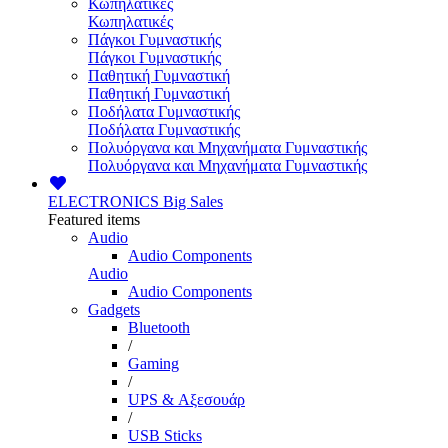
Κωπηλατικές
Κωπηλατικές
Πάγκοι Γυμναστικής
Πάγκοι Γυμναστικής
Παθητική Γυμναστική
Παθητική Γυμναστική
Ποδήλατα Γυμναστικής
Ποδήλατα Γυμναστικής
Πολυόργανα και Μηχανήματα Γυμναστικής
Πολυόργανα και Μηχανήματα Γυμναστικής
ELECTRONICS
Big Sales
Featured items
Audio
Audio Components
Audio
Audio Components
Gadgets
Bluetooth
/
Gaming
/
UPS & Αξεσουάρ
/
USB Sticks