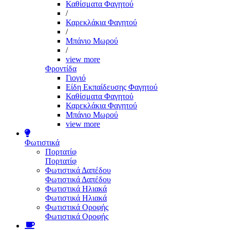
Καθίσματα Φαγητού
/
Καρεκλάκια Φαγητού
/
Μπάνιο Μωρού
/
view more
Φροντίδα
Γιογιό
Είδη Εκπαίδευσης Φαγητού
Καθίσματα Φαγητού
Καρεκλάκια Φαγητού
Μπάνιο Μωρού
view more
Φωτιστικά
Πορτατίφ
Πορτατίφ
Φωτιστικά Δαπέδου
Φωτιστικά Δαπέδου
Φωτιστικά Ηλιακά
Φωτιστικά Ηλιακά
Φωτιστικά Οροφής
Φωτιστικά Οροφής