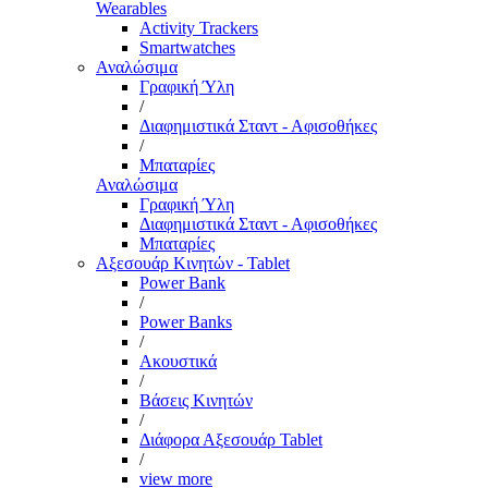
Wearables
Activity Trackers
Smartwatches
Αναλώσιμα
Γραφική Ύλη
/
Διαφημιστικά Σταντ - Αφισοθήκες
/
Μπαταρίες
Αναλώσιμα
Γραφική Ύλη
Διαφημιστικά Σταντ - Αφισοθήκες
Μπαταρίες
Αξεσουάρ Κινητών - Tablet
Power Bank
/
Power Banks
/
Ακουστικά
/
Βάσεις Κινητών
/
Διάφορα Αξεσουάρ Tablet
/
view more