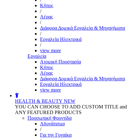
Kήπος
/
Αέρας
/
Διάφορα Δομικά Εργαλεία & Μηχανήματα
/
Εργαλεία Ηλεκτρικά
/
view more
Εργαλεία
Aτομική Προστασία
Kήπος
Αέρας
Διάφορα Δομικά Εργαλεία & Μηχανήματα
Εργαλεία Ηλεκτρικά
view more
HEALTH & BEAUTY
NEW
YOU CAN CHOOSE TO ADD CUSTOM TITLE and
ANY FEATURED PRODUCTS
Προσωπική Φροντίδα
Αδυνάτισμα
/
Για την Γυναίκα