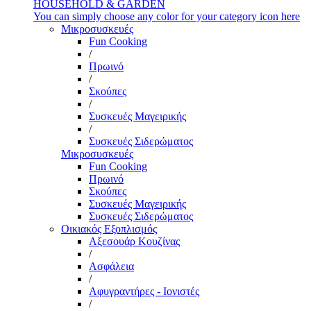
HOUSEHOLD & GARDEN
You can simply choose any color for your category icon here
Μικροσυσκευές
Fun Cooking
/
Πρωινό
/
Σκούπες
/
Συσκευές Μαγειρικής
/
Συσκευές Σιδερώματος
Μικροσυσκευές
Fun Cooking
Πρωινό
Σκούπες
Συσκευές Μαγειρικής
Συσκευές Σιδερώματος
Οικιακός Εξοπλισμός
Αξεσουάρ Κουζίνας
/
Ασφάλεια
/
Αφυγραντήρες - Ιονιστές
/