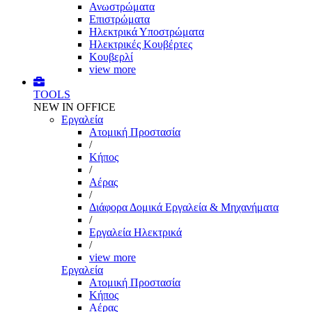
Ανωστρώματα
Επιστρώματα
Ηλεκτρικά Υποστρώματα
Ηλεκτρικές Κουβέρτες
Κουβερλί
view more
TOOLS
NEW IN OFFICE
Εργαλεία
Aτομική Προστασία
/
Kήπος
/
Αέρας
/
Διάφορα Δομικά Εργαλεία & Μηχανήματα
/
Εργαλεία Ηλεκτρικά
/
view more
Εργαλεία
Aτομική Προστασία
Kήπος
Αέρας