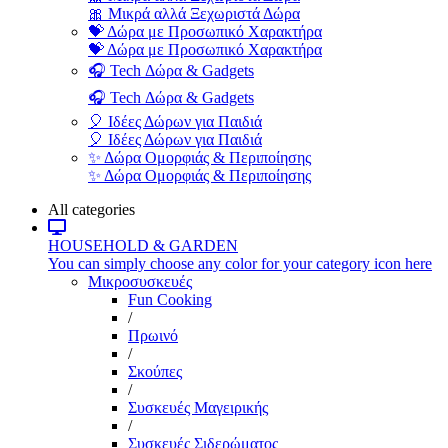
🎀 Μικρά αλλά Ξεχωριστά Δώρα
💝 Δώρα με Προσωπικό Χαρακτήρα
💝 Δώρα με Προσωπικό Χαρακτήρα
🎧 Tech Δώρα & Gadgets
🎧 Tech Δώρα & Gadgets
🎈 Ιδέες Δώρων για Παιδιά
🎈 Ιδέες Δώρων για Παιδιά
✨ Δώρα Ομορφιάς & Περιποίησης
✨ Δώρα Ομορφιάς & Περιποίησης
All categories
HOUSEHOLD & GARDEN
You can simply choose any color for your category icon here
Μικροσυσκευές
Fun Cooking
/
Πρωινό
/
Σκούπες
/
Συσκευές Μαγειρικής
/
Συσκευές Σιδερώματος