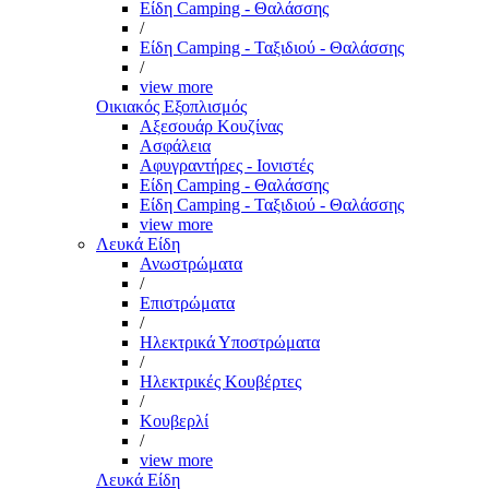
Είδη Camping - Θαλάσσης
/
Είδη Camping - Ταξιδιού - Θαλάσσης
/
view more
Οικιακός Εξοπλισμός
Αξεσουάρ Κουζίνας
Ασφάλεια
Αφυγραντήρες - Ιονιστές
Είδη Camping - Θαλάσσης
Είδη Camping - Ταξιδιού - Θαλάσσης
view more
Λευκά Είδη
Ανωστρώματα
/
Επιστρώματα
/
Ηλεκτρικά Υποστρώματα
/
Ηλεκτρικές Κουβέρτες
/
Κουβερλί
/
view more
Λευκά Είδη