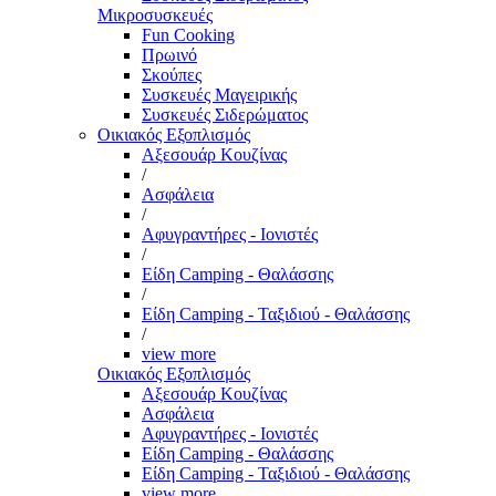
Μικροσυσκευές
Fun Cooking
Πρωινό
Σκούπες
Συσκευές Μαγειρικής
Συσκευές Σιδερώματος
Οικιακός Εξοπλισμός
Αξεσουάρ Κουζίνας
/
Ασφάλεια
/
Αφυγραντήρες - Ιονιστές
/
Είδη Camping - Θαλάσσης
/
Είδη Camping - Ταξιδιού - Θαλάσσης
/
view more
Οικιακός Εξοπλισμός
Αξεσουάρ Κουζίνας
Ασφάλεια
Αφυγραντήρες - Ιονιστές
Είδη Camping - Θαλάσσης
Είδη Camping - Ταξιδιού - Θαλάσσης
view more