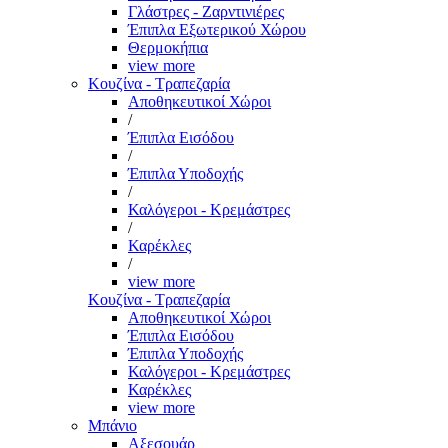
Γλάστρες - Ζαρντινιέρες
Έπιπλα Εξωτερικού Χώρου
Θερμοκήπια
view more
Κουζίνα - Τραπεζαρία
Αποθηκευτικοί Χώροι
/
Έπιπλα Εισόδου
/
Έπιπλα Υποδοχής
/
Καλόγεροι - Κρεμάστρες
/
Καρέκλες
/
view more
Κουζίνα - Τραπεζαρία
Αποθηκευτικοί Χώροι
Έπιπλα Εισόδου
Έπιπλα Υποδοχής
Καλόγεροι - Κρεμάστρες
Καρέκλες
view more
Μπάνιο
Αξεσουάρ