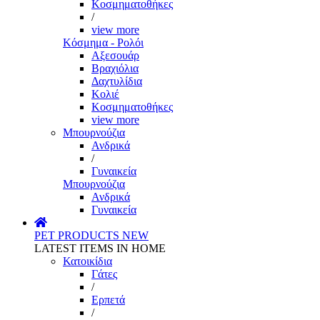
Κοσμηματοθήκες
/
view more
Κόσμημα - Ρολόι
Αξεσουάρ
Βραχιόλια
Δαχτυλίδια
Κολιέ
Κοσμηματοθήκες
view more
Μπουρνούζια
Ανδρικά
/
Γυναικεία
Μπουρνούζια
Ανδρικά
Γυναικεία
PET PRODUCTS
NEW
LATEST ITEMS IN HOME
Κατοικίδια
Γάτες
/
Ερπετά
/