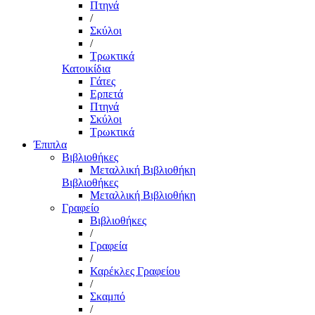
Πτηνά
/
Σκύλοι
/
Τρωκτικά
Κατοικίδια
Γάτες
Ερπετά
Πτηνά
Σκύλοι
Τρωκτικά
Έπιπλα
Βιβλιοθήκες
Μεταλλική Βιβλιοθήκη
Βιβλιοθήκες
Μεταλλική Βιβλιοθήκη
Γραφείο
Βιβλιοθήκες
/
Γραφεία
/
Καρέκλες Γραφείου
/
Σκαμπό
/