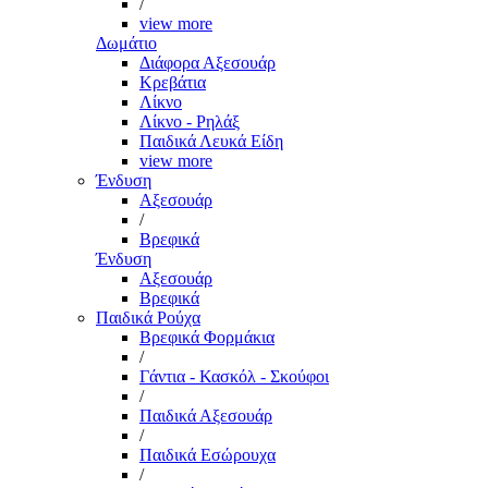
/
view more
Δωμάτιο
Διάφορα Αξεσουάρ
Κρεβάτια
Λίκνο
Λίκνο - Ρηλάξ
Παιδικά Λευκά Είδη
view more
Ένδυση
Αξεσουάρ
/
Βρεφικά
Ένδυση
Αξεσουάρ
Βρεφικά
Παιδικά Ρούχα
Βρεφικά Φορμάκια
/
Γάντια - Κασκόλ - Σκούφοι
/
Παιδικά Αξεσουάρ
/
Παιδικά Εσώρουχα
/