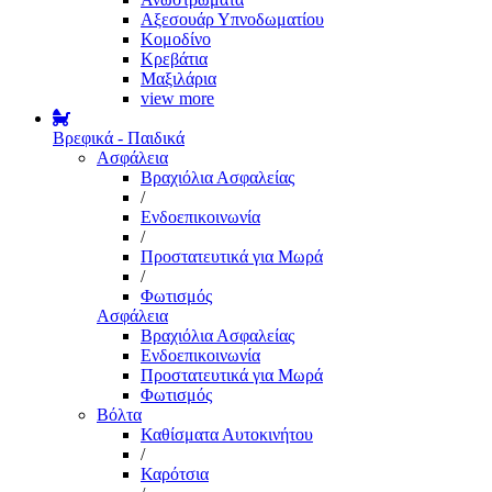
Αξεσουάρ Υπνοδωματίου
Κομοδίνο
Κρεβάτια
Μαξιλάρια
view more
Βρεφικά - Παιδικά
Ασφάλεια
Βραχιόλια Ασφαλείας
/
Ενδοεπικοινωνία
/
Προστατευτικά για Μωρά
/
Φωτισμός
Ασφάλεια
Βραχιόλια Ασφαλείας
Ενδοεπικοινωνία
Προστατευτικά για Μωρά
Φωτισμός
Βόλτα
Καθίσματα Αυτοκινήτου
/
Καρότσια