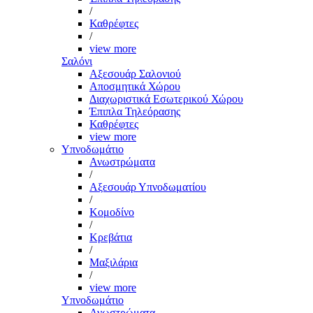
/
Καθρέφτες
/
view more
Σαλόνι
Αξεσουάρ Σαλονιού
Αποσμητικά Χώρου
Διαχωριστικά Εσωτερικού Χώρου
Έπιπλα Τηλεόρασης
Καθρέφτες
view more
Υπνοδωμάτιο
Ανωστρώματα
/
Αξεσουάρ Υπνοδωματίου
/
Κομοδίνο
/
Κρεβάτια
/
Μαξιλάρια
/
view more
Υπνοδωμάτιο
Ανωστρώματα