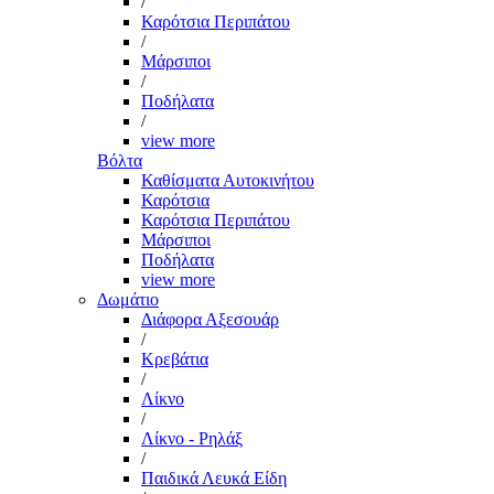
/
Καρότσια Περιπάτου
/
Μάρσιποι
/
Ποδήλατα
/
view more
Βόλτα
Καθίσματα Αυτοκινήτου
Καρότσια
Καρότσια Περιπάτου
Μάρσιποι
Ποδήλατα
view more
Δωμάτιο
Διάφορα Αξεσουάρ
/
Κρεβάτια
/
Λίκνο
/
Λίκνο - Ρηλάξ
/
Παιδικά Λευκά Είδη