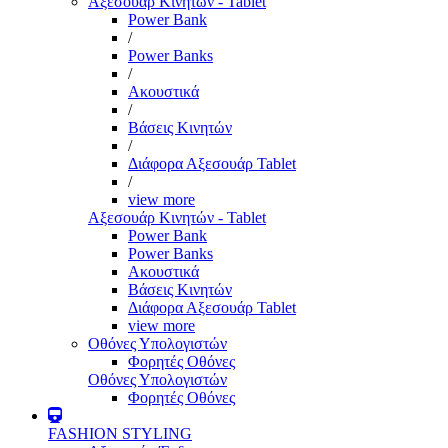
Αξεσουάρ Κινητών - Tablet
Power Bank
/
Power Banks
/
Ακουστικά
/
Βάσεις Κινητών
/
Διάφορα Αξεσουάρ Tablet
/
view more
Αξεσουάρ Κινητών - Tablet
Power Bank
Power Banks
Ακουστικά
Βάσεις Κινητών
Διάφορα Αξεσουάρ Tablet
view more
Οθόνες Υπολογιστών
Φορητές Οθόνες
Οθόνες Υπολογιστών
Φορητές Οθόνες
FASHION STYLING