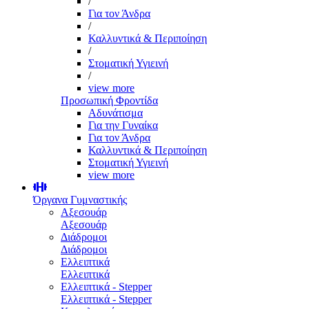
/
Για τον Άνδρα
/
Καλλυντικά & Περιποίηση
/
Στοματική Υγιεινή
/
view more
Προσωπική Φροντίδα
Αδυνάτισμα
Για την Γυναίκα
Για τον Άνδρα
Καλλυντικά & Περιποίηση
Στοματική Υγιεινή
view more
Όργανα Γυμναστικής
Αξεσουάρ
Αξεσουάρ
Διάδρομοι
Διάδρομοι
Ελλειπτικά
Ελλειπτικά
Ελλειπτικά - Stepper
Ελλειπτικά - Stepper