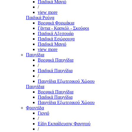
Παιδικά Μαγιό
/
view more
Παιδικά Ρούχα
Βρεφικά Φορμάκια
Γάντια - Κασκόλ - Σκούφοι
Παιδικά Αξεσουάρ
Παιδικά Εσώρουχα
Παιδικά Μαγιό
view more
Παιχνίδια
Βρεφικά Παιχνίδια
/
Παιδικά Παιχνίδια
/
Παιχνίδια Εξωτερικού Χώρου
Παιχνίδια
Βρεφικά Παιχνίδια
Παιδικά Παιχνίδια
Παιχνίδια Εξωτερικού Χώρου
Φροντίδα
Γιογιό
/
Είδη Εκπαίδευσης Φαγητού
/