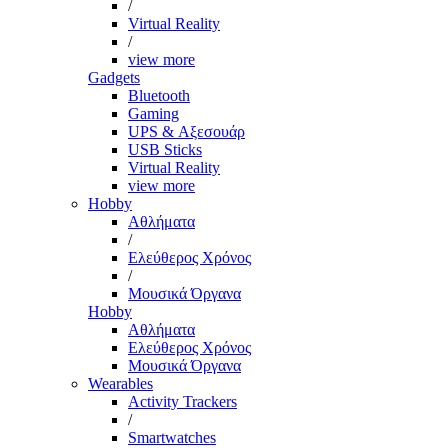
/
Virtual Reality
/
view more
Gadgets
Bluetooth
Gaming
UPS & Αξεσουάρ
USB Sticks
Virtual Reality
view more
Hobby
Αθλήματα
/
Ελεύθερος Χρόνος
/
Μουσικά Όργανα
Hobby
Αθλήματα
Ελεύθερος Χρόνος
Μουσικά Όργανα
Wearables
Activity Trackers
/
Smartwatches