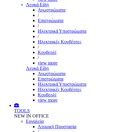
Λευκά Είδη
Ανωστρώματα
/
Επιστρώματα
/
Ηλεκτρικά Υποστρώματα
/
Ηλεκτρικές Κουβέρτες
/
Κουβερλί
/
view more
Λευκά Είδη
Ανωστρώματα
Επιστρώματα
Ηλεκτρικά Υποστρώματα
Ηλεκτρικές Κουβέρτες
Κουβερλί
view more
TOOLS
NEW IN OFFICE
Εργαλεία
Aτομική Προστασία
/