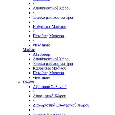
/
Αποθηκευτικοί Χώροι
/
Έπιπλο μπάνιου νιπτήρα
/
Καθρέπτες Μπάνιου
/
Πετσέτες Μπάνιου
/
view more
Μπάνιο
Αξεσουάρ
Αποθηκευτικοί Χώροι
Έπιπλο μπάνιου νιπτήρα
Καθρέπτες Μπάνιου
Πετσέτες Μπάνιου
view more
Σαλόνι
Αξεσουάρ Σαλονιού
/
Αποσμητικά Χώρου
/
Διαχωριστικά Εσωτερικού Χώρου
/
Έπιπλα Τηλεόρασης