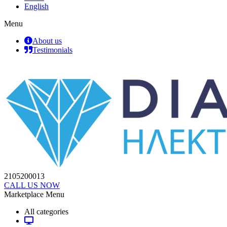
English
Menu
About us
Testimonials
2105200013
CALL US NOW
Marketplace Menu
All categories