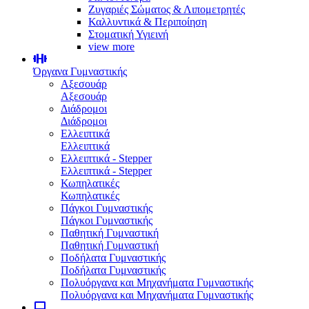
Ζυγαριές Σώματος & Λιπομετρητές
Καλλυντικά & Περιποίηση
Στοματική Υγιεινή
view more
Όργανα Γυμναστικής
Αξεσουάρ
Αξεσουάρ
Διάδρομοι
Διάδρομοι
Ελλειπτικά
Ελλειπτικά
Ελλειπτικά - Stepper
Ελλειπτικά - Stepper
Κωπηλατικές
Κωπηλατικές
Πάγκοι Γυμναστικής
Πάγκοι Γυμναστικής
Παθητική Γυμναστική
Παθητική Γυμναστική
Ποδήλατα Γυμναστικής
Ποδήλατα Γυμναστικής
Πολυόργανα και Μηχανήματα Γυμναστικής
Πολυόργανα και Μηχανήματα Γυμναστικής