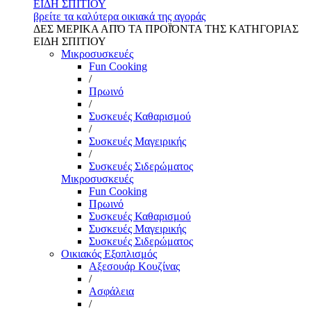
ΕΙΔΗ ΣΠΙΤΙΟΥ
βρείτε τα καλύτερα οικιακά της αγοράς
ΔΕΣ ΜΕΡΙΚΑ ΑΠΌ ΤΑ ΠΡΟΪΌΝΤΑ ΤΗΣ ΚΑΤΗΓΟΡΙΑΣ
ΕΙΔΗ ΣΠΙΤΙΟΥ
Μικροσυσκευές
Fun Cooking
/
Πρωινό
/
Συσκευές Καθαρισμού
/
Συσκευές Μαγειρικής
/
Συσκευές Σιδερώματος
Μικροσυσκευές
Fun Cooking
Πρωινό
Συσκευές Καθαρισμού
Συσκευές Μαγειρικής
Συσκευές Σιδερώματος
Οικιακός Εξοπλισμός
Αξεσουάρ Κουζίνας
/
Ασφάλεια
/