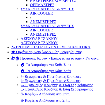
ΗΛΕΚΤΡΙΚΕΣ ΚΟΥΒΕΡΤΕΣ
ΘΕΡΜΑΣΤΡΕΣ
ΣΥΣΚΕΥΕΣ ΔΡΟΣΙΑΣ & ΨΥΞΗΣ
AIR COOLER
/
ΑΝΕΜΙΣΤΗΡΕΣ
ΣΥΣΚΕΥΕΣ ΔΡΟΣΙΑΣ & ΨΥΞΗΣ
AIR COOLER
ΑΝΕΜΙΣΤΗΡΕΣ
ΑΞΕΣΟΥΑΡ ΤΖΑΚΙΟΥ
ΑΞΕΣΟΥΑΡ ΤΖΑΚΙΟΥ
🦟 ΕΝΤΟΜΟΠΑΓΙΔΕΣ - ΕΝΤΟΜΟΑΠΩΘΗΤΙΚΑ
🍽️ Οργάνωση Κουζίνας & Είδη Σερβιρίσματος
🎁🏠 Προτάσεις δώρων • Επιλογές για το σπίτι • Για σένα
🏠 Τα Απαραίτητα για Κάθε Σπίτι
🏠 Τα Απαραίτητα για Κάθε Σπίτι
✨ Ξεχωριστές & Πρωτότυπες Συσκευές
✨ Ξεχωριστές & Πρωτότυπες Συσκευές
🍳 Εξοπλισμός Κουζίνας & Είδη Σερβιρίσματος
🍳 Εξοπλισμός Κουζίνας & Είδη Σερβιρίσματος
☕ Καφές & Απόλαυση στο Σπίτι
☕ Καφές & Απόλαυση στο Σπίτι