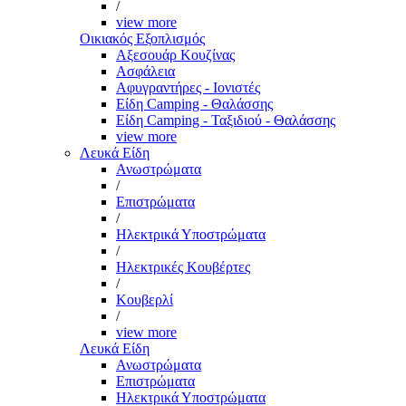
/
view more
Οικιακός Εξοπλισμός
Αξεσουάρ Κουζίνας
Ασφάλεια
Αφυγραντήρες - Ιονιστές
Είδη Camping - Θαλάσσης
Είδη Camping - Ταξιδιού - Θαλάσσης
view more
Λευκά Είδη
Ανωστρώματα
/
Επιστρώματα
/
Ηλεκτρικά Υποστρώματα
/
Ηλεκτρικές Κουβέρτες
/
Κουβερλί
/
view more
Λευκά Είδη
Ανωστρώματα
Επιστρώματα
Ηλεκτρικά Υποστρώματα