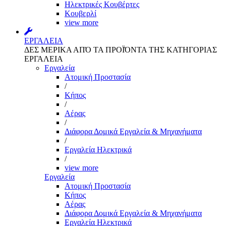
Ηλεκτρικές Κουβέρτες
Κουβερλί
view more
ΕΡΓΑΛΕΙΑ
ΔΕΣ ΜΕΡΙΚΑ ΑΠΌ ΤΑ ΠΡΟΪΌΝΤΑ ΤΗΣ ΚΑΤΗΓΟΡΙΑΣ
ΕΡΓΑΛΕΙΑ
Εργαλεία
Aτομική Προστασία
/
Kήπος
/
Αέρας
/
Διάφορα Δομικά Εργαλεία & Μηχανήματα
/
Εργαλεία Ηλεκτρικά
/
view more
Εργαλεία
Aτομική Προστασία
Kήπος
Αέρας
Διάφορα Δομικά Εργαλεία & Μηχανήματα
Εργαλεία Ηλεκτρικά