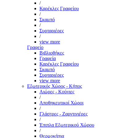
/
Καρέκλες Γραφείου
/
Σκαμπό
/
Συρταριέρες
/
view more
Γραφείο
Βιβλιοθήκες
Γραφεία
Καρέκλες Γραφείου
Σκαμπό
Συρταριέρες
view more
Εξωτερικός Χώρος - Κήπος
Αιώρες - Κούνιες
/
Αποθηκευτικοί Χώροι
/
Γλάστρες - Ζαρντινιέρες
/
Έπιπλα Εξωτερικού Χώρου
/
Θερμοκήπια