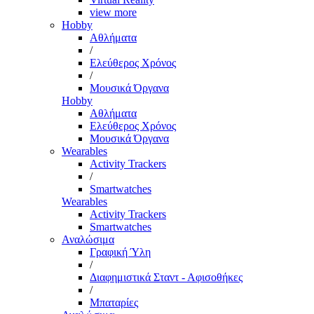
view more
Hobby
Αθλήματα
/
Ελεύθερος Χρόνος
/
Μουσικά Όργανα
Hobby
Αθλήματα
Ελεύθερος Χρόνος
Μουσικά Όργανα
Wearables
Activity Trackers
/
Smartwatches
Wearables
Activity Trackers
Smartwatches
Αναλώσιμα
Γραφική Ύλη
/
Διαφημιστικά Σταντ - Αφισοθήκες
/
Μπαταρίες