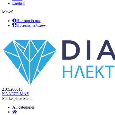
English
Μενού
Η εταιρεία μας
Κριτικές πελατών
2105200013
ΚΑΛΕΣΕ ΜΑΣ
Marketplace Menu
All categories