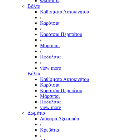
Φωτισμός
Βόλτα
Καθίσματα Αυτοκινήτου
/
Καρότσια
/
Καρότσια Περιπάτου
/
Μάρσιποι
/
Ποδήλατα
/
view more
Βόλτα
Καθίσματα Αυτοκινήτου
Καρότσια
Καρότσια Περιπάτου
Μάρσιποι
Ποδήλατα
view more
Δωμάτιο
Διάφορα Αξεσουάρ
/
Κρεβάτια
/