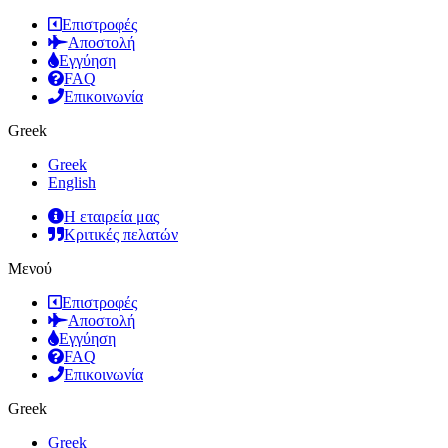
Επιστροφές
Αποστολή
Εγγύηση
FAQ
Επικοινωνία
Greek
Greek
English
Η εταιρεία μας
Κριτικές πελατών
Μενού
Επιστροφές
Αποστολή
Εγγύηση
FAQ
Επικοινωνία
Greek
Greek