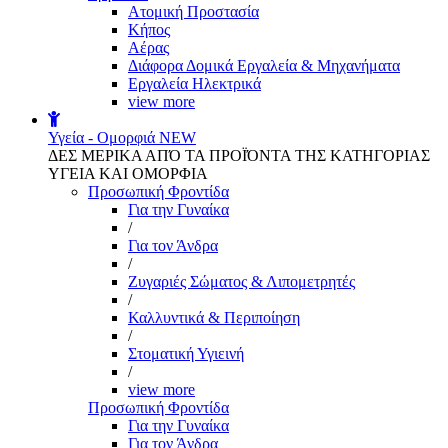
Aτομική Προστασία
Kήπος
Αέρας
Διάφορα Δομικά Εργαλεία & Μηχανήματα
Εργαλεία Ηλεκτρικά
view more
Υγεία - Ομορφιά
NEW
ΔΕΣ ΜΕΡΙΚΑ ΑΠΌ ΤΑ ΠΡΟΪΌΝΤΑ ΤΗΣ ΚΑΤΗΓΟΡΙΑΣ
ΥΓΕΙΑ ΚΑΙ ΟΜΟΡΦΙΑ
Προσωπική Φροντίδα
Για την Γυναίκα
/
Για τον Άνδρα
/
Ζυγαριές Σώματος & Λιπομετρητές
/
Καλλυντικά & Περιποίηση
/
Στοματική Υγιεινή
/
view more
Προσωπική Φροντίδα
Για την Γυναίκα
Για τον Άνδρα