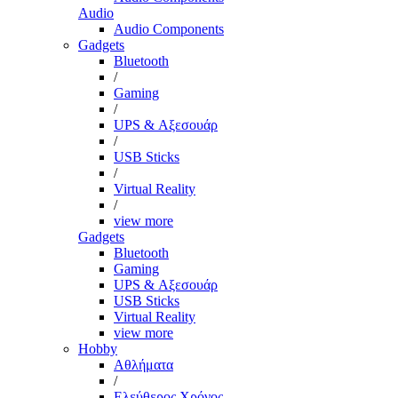
Audio
Audio Components
Gadgets
Bluetooth
/
Gaming
/
UPS & Αξεσουάρ
/
USB Sticks
/
Virtual Reality
/
view more
Gadgets
Bluetooth
Gaming
UPS & Αξεσουάρ
USB Sticks
Virtual Reality
view more
Hobby
Αθλήματα
/
Ελεύθερος Χρόνος