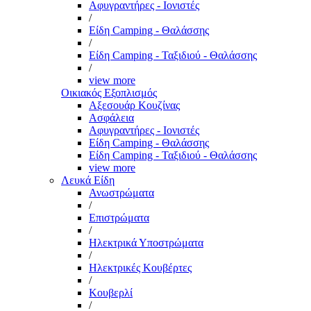
Αφυγραντήρες - Ιονιστές
/
Είδη Camping - Θαλάσσης
/
Είδη Camping - Ταξιδιού - Θαλάσσης
/
view more
Οικιακός Εξοπλισμός
Αξεσουάρ Κουζίνας
Ασφάλεια
Αφυγραντήρες - Ιονιστές
Είδη Camping - Θαλάσσης
Είδη Camping - Ταξιδιού - Θαλάσσης
view more
Λευκά Είδη
Ανωστρώματα
/
Επιστρώματα
/
Ηλεκτρικά Υποστρώματα
/
Ηλεκτρικές Κουβέρτες
/
Κουβερλί
/