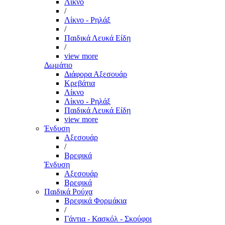
Λίκνο
/
Λίκνο - Ρηλάξ
/
Παιδικά Λευκά Είδη
/
view more
Δωμάτιο
Διάφορα Αξεσουάρ
Κρεβάτια
Λίκνο
Λίκνο - Ρηλάξ
Παιδικά Λευκά Είδη
view more
Ένδυση
Αξεσουάρ
/
Βρεφικά
Ένδυση
Αξεσουάρ
Βρεφικά
Παιδικά Ρούχα
Βρεφικά Φορμάκια
/
Γάντια - Κασκόλ - Σκούφοι