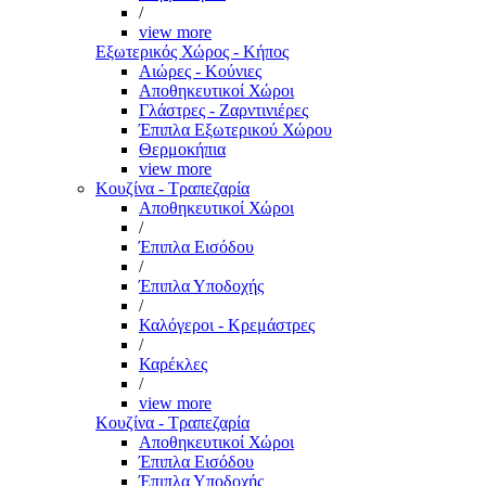
/
view more
Εξωτερικός Χώρος - Κήπος
Αιώρες - Κούνιες
Αποθηκευτικοί Χώροι
Γλάστρες - Ζαρντινιέρες
Έπιπλα Εξωτερικού Χώρου
Θερμοκήπια
view more
Κουζίνα - Τραπεζαρία
Αποθηκευτικοί Χώροι
/
Έπιπλα Εισόδου
/
Έπιπλα Υποδοχής
/
Καλόγεροι - Κρεμάστρες
/
Καρέκλες
/
view more
Κουζίνα - Τραπεζαρία
Αποθηκευτικοί Χώροι
Έπιπλα Εισόδου
Έπιπλα Υποδοχής