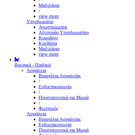
Μαξιλάρια
/
view more
Υπνοδωμάτιο
Ανωστρώματα
Αξεσουάρ Υπνοδωματίου
Κομοδίνο
Κρεβάτια
Μαξιλάρια
view more
Βρεφικά - Παιδικά
Ασφάλεια
Βραχιόλια Ασφαλείας
/
Ενδοεπικοινωνία
/
Προστατευτικά για Μωρά
/
Φωτισμός
Ασφάλεια
Βραχιόλια Ασφαλείας
Ενδοεπικοινωνία
Προστατευτικά για Μωρά