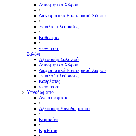
Αποσμητικά Χώρου
/
Διαχωριστικά Εσωτερικού Χώρου
/
Έπιπλα Τηλεόρασης
/
Καθρέφτες
/
view more
Σαλόνι
Αξεσουάρ Σαλονιού
Αποσμητικά Χώρου
Διαχωριστικά Εσωτερικού Χώρου
Έπιπλα Τηλεόρασης
Καθρέφτες
view more
Υπνοδωμάτιο
Ανωστρώματα
/
Αξεσουάρ Υπνοδωματίου
/
Κομοδίνο
/
Κρεβάτια
/