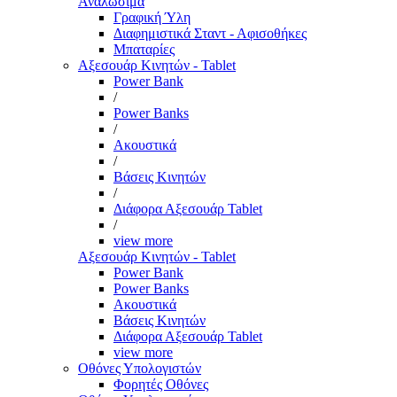
Αναλώσιμα
Γραφική Ύλη
Διαφημιστικά Σταντ - Αφισοθήκες
Μπαταρίες
Αξεσουάρ Κινητών - Tablet
Power Bank
/
Power Banks
/
Ακουστικά
/
Βάσεις Κινητών
/
Διάφορα Αξεσουάρ Tablet
/
view more
Αξεσουάρ Κινητών - Tablet
Power Bank
Power Banks
Ακουστικά
Βάσεις Κινητών
Διάφορα Αξεσουάρ Tablet
view more
Οθόνες Υπολογιστών
Φορητές Οθόνες