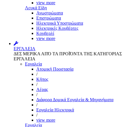
view more
Λευκά Είδη
Ανωστρώματα
Επιστρώματα
Ηλεκτρικά Υποστρώματα
Ηλεκτρικές Κουβέρτες
Κουβερλί
view more
ΕΡΓΑΛΕΙΑ
ΔΕΣ ΜΕΡΙΚΑ ΑΠΌ ΤΑ ΠΡΟΪΌΝΤΑ ΤΗΣ ΚΑΤΗΓΟΡΙΑΣ
ΕΡΓΑΛΕΙΑ
Εργαλεία
Aτομική Προστασία
/
Kήπος
/
Αέρας
/
Διάφορα Δομικά Εργαλεία & Μηχανήματα
/
Εργαλεία Ηλεκτρικά
/
view more
Εργαλεία