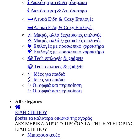
🕯️ Διακόσμηση & Ατμόσφαιρα
🕯️ Διακόσμηση & Ατμόσφαιρα
🛏️ Λευκά Είδη & Cozy Επιλογές
🛏️ Λευκά Είδη & Cozy Επιλογές
🎀 Μικρές αλλά ξεχωριστές επιλογές
🎀 Μικρές αλλά ξεχωριστές επιλογές
💝 Επιλογές με προσωπικό χαρακτήρα
💝 Επιλογές με προσωπικό χαρακτήρα
🎧 Tech επιλογές & gadgets
🎧 Tech επιλογές & gadgets
🎈 Ιδέες για παιδιά
🎈 Ιδέες για παιδιά
✨ Ομορφιά και περιποίηση
✨ Ομορφιά και περιποίηση
All categories
ΕΙΔΗ ΣΠΙΤΙΟΥ
βρείτε τα καλύτερα οικιακά της αγοράς
ΔΕΣ ΜΕΡΙΚΑ ΑΠΌ ΤΑ ΠΡΟΪΌΝΤΑ ΤΗΣ ΚΑΤΗΓΟΡΙΑΣ
ΕΙΔΗ ΣΠΙΤΙΟΥ
Μικροσυσκευές