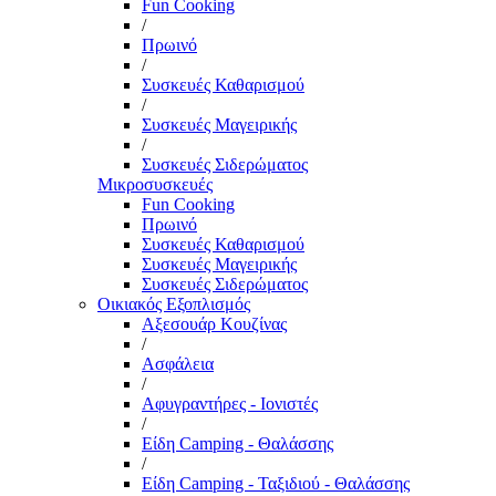
Fun Cooking
/
Πρωινό
/
Συσκευές Καθαρισμού
/
Συσκευές Μαγειρικής
/
Συσκευές Σιδερώματος
Μικροσυσκευές
Fun Cooking
Πρωινό
Συσκευές Καθαρισμού
Συσκευές Μαγειρικής
Συσκευές Σιδερώματος
Οικιακός Εξοπλισμός
Αξεσουάρ Κουζίνας
/
Ασφάλεια
/
Αφυγραντήρες - Ιονιστές
/
Είδη Camping - Θαλάσσης
/
Είδη Camping - Ταξιδιού - Θαλάσσης