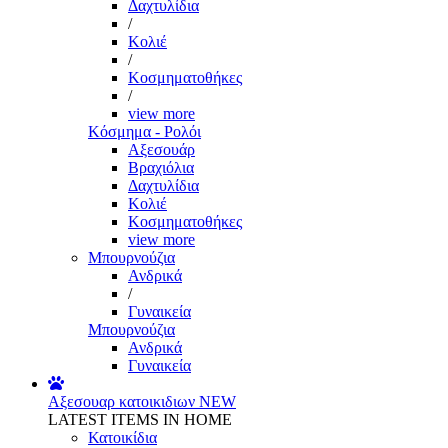
Δαχτυλίδια
/
Κολιέ
/
Κοσμηματοθήκες
/
view more
Κόσμημα - Ρολόι
Αξεσουάρ
Βραχιόλια
Δαχτυλίδια
Κολιέ
Κοσμηματοθήκες
view more
Μπουρνούζια
Ανδρικά
/
Γυναικεία
Μπουρνούζια
Ανδρικά
Γυναικεία
Αξεσουαρ κατοικιδιων
NEW
LATEST ITEMS IN HOME
Κατοικίδια