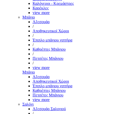
Καλόγεροι - Κρεμάστρες
Καρέκλες
view more
Μπάνιο
Αξεσουάρ
/
Αποθηκευτικοί Χώροι
/
Έπιπλο μπάνιου νιπτήρα
/
Καθρέπτες Μπάνιου
/
Πετσέτες Μπάνιου
/
view more
Μπάνιο
Αξεσουάρ
Αποθηκευτικοί Χώροι
Έπιπλο μπάνιου νιπτήρα
Καθρέπτες Μπάνιου
Πετσέτες Μπάνιου
view more
Σαλόνι
Αξεσουάρ Σαλονιού
/