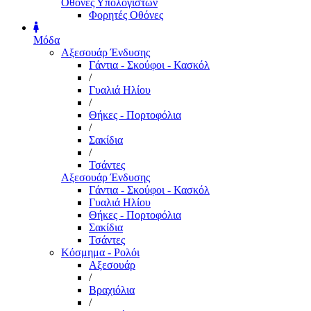
Οθόνες Υπολογιστών
Φορητές Οθόνες
Μόδα
Αξεσουάρ Ένδυσης
Γάντια - Σκούφοι - Κασκόλ
/
Γυαλιά Ηλίου
/
Θήκες - Πορτοφόλια
/
Σακίδια
/
Τσάντες
Αξεσουάρ Ένδυσης
Γάντια - Σκούφοι - Κασκόλ
Γυαλιά Ηλίου
Θήκες - Πορτοφόλια
Σακίδια
Τσάντες
Κόσμημα - Ρολόι
Αξεσουάρ
/
Βραχιόλια
/