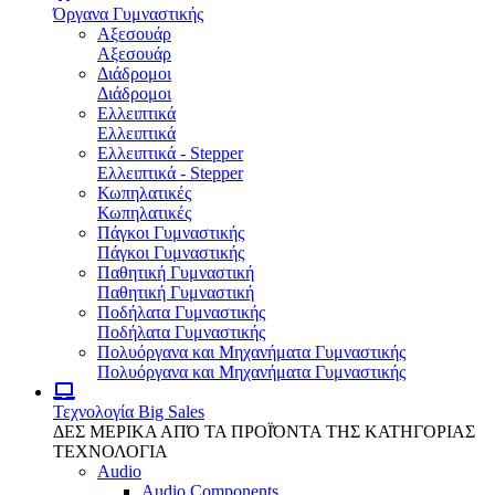
Όργανα Γυμναστικής
Αξεσουάρ
Αξεσουάρ
Διάδρομοι
Διάδρομοι
Ελλειπτικά
Ελλειπτικά
Ελλειπτικά - Stepper
Ελλειπτικά - Stepper
Κωπηλατικές
Κωπηλατικές
Πάγκοι Γυμναστικής
Πάγκοι Γυμναστικής
Παθητική Γυμναστική
Παθητική Γυμναστική
Ποδήλατα Γυμναστικής
Ποδήλατα Γυμναστικής
Πολυόργανα και Μηχανήματα Γυμναστικής
Πολυόργανα και Μηχανήματα Γυμναστικής
Τεχνολογία
Big Sales
ΔΕΣ ΜΕΡΙΚΑ ΑΠΌ ΤΑ ΠΡΟΪΌΝΤΑ ΤΗΣ ΚΑΤΗΓΟΡΙΑΣ
ΤΕΧΝΟΛΟΓΙΑ
Audio
Audio Components