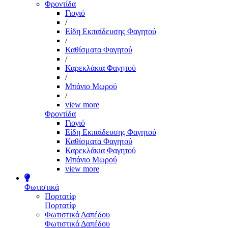
Φροντίδα
Γιογιό
/
Είδη Εκπαίδευσης Φαγητού
/
Καθίσματα Φαγητού
/
Καρεκλάκια Φαγητού
/
Μπάνιο Μωρού
/
view more
Φροντίδα
Γιογιό
Είδη Εκπαίδευσης Φαγητού
Καθίσματα Φαγητού
Καρεκλάκια Φαγητού
Μπάνιο Μωρού
view more
Φωτιστικά
Πορτατίφ
Πορτατίφ
Φωτιστικά Δαπέδου
Φωτιστικά Δαπέδου