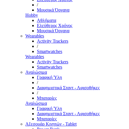
/
Μουσικά Όργανα
Hobby
Αθλήματα
Ελεύθερος Χρόνος
Μουσικά Όργανα
Wearables
Activity Trackers
/
Smartwatches
Wearables
Activity Trackers
Smartwatches
Αναλώσιμα
Γραφική Ύλη
/
Διαφημιστικά Σταντ - Αφισοθήκες
/
Μπαταρίες
Αναλώσιμα
Γραφική Ύλη
Διαφημιστικά Σταντ - Αφισοθήκες
Μπαταρίες
Αξεσουάρ Κινητών - Tablet