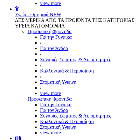
view more
Υγεία - Ομορφιά
NEW
ΔΕΣ ΜΕΡΙΚΑ ΑΠΌ ΤΑ ΠΡΟΪΌΝΤΑ ΤΗΣ ΚΑΤΗΓΟΡΙΑΣ
ΥΓΕΙΑ ΚΑΙ ΟΜΟΡΦΙΑ
Προσωπική Φροντίδα
Για την Γυναίκα
/
Για τον Άνδρα
/
Ζυγαριές Σώματος & Λιπομετρητές
/
Καλλυντικά & Περιποίηση
/
Στοματική Υγιεινή
/
view more
Προσωπική Φροντίδα
Για την Γυναίκα
Για τον Άνδρα
Ζυγαριές Σώματος & Λιπομετρητές
Καλλυντικά & Περιποίηση
Στοματική Υγιεινή
view more