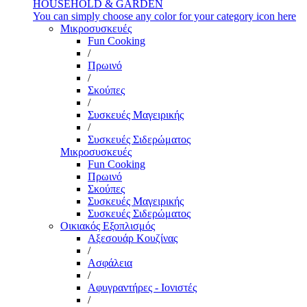
HOUSEHOLD & GARDEN
You can simply choose any color for your category icon here
Μικροσυσκευές
Fun Cooking
/
Πρωινό
/
Σκούπες
/
Συσκευές Μαγειρικής
/
Συσκευές Σιδερώματος
Μικροσυσκευές
Fun Cooking
Πρωινό
Σκούπες
Συσκευές Μαγειρικής
Συσκευές Σιδερώματος
Οικιακός Εξοπλισμός
Αξεσουάρ Κουζίνας
/
Ασφάλεια
/
Αφυγραντήρες - Ιονιστές
/