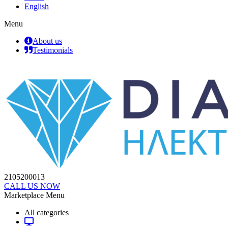
English
Menu
About us
Testimonials
2105200013
CALL US NOW
Marketplace Menu
All categories