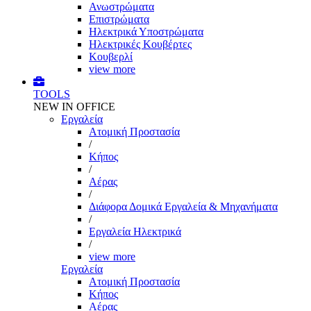
Ανωστρώματα
Επιστρώματα
Ηλεκτρικά Υποστρώματα
Ηλεκτρικές Κουβέρτες
Κουβερλί
view more
TOOLS
NEW IN OFFICE
Εργαλεία
Aτομική Προστασία
/
Kήπος
/
Αέρας
/
Διάφορα Δομικά Εργαλεία & Μηχανήματα
/
Εργαλεία Ηλεκτρικά
/
view more
Εργαλεία
Aτομική Προστασία
Kήπος
Αέρας