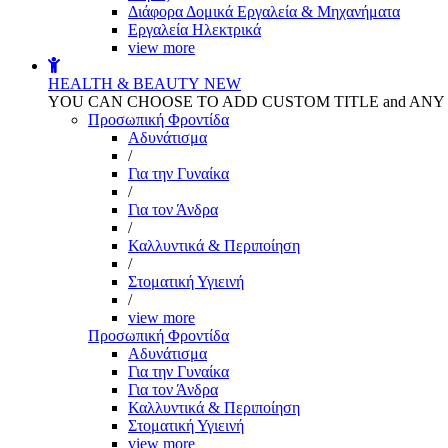
Διάφορα Δομικά Εργαλεία & Μηχανήματα
Εργαλεία Ηλεκτρικά
view more
HEALTH & BEAUTY
NEW
YOU CAN CHOOSE TO ADD CUSTOM TITLE and AN
Προσωπική Φροντίδα
Αδυνάτισμα
/
Για την Γυναίκα
/
Για τον Άνδρα
/
Καλλυντικά & Περιποίηση
/
Στοματική Υγιεινή
/
view more
Προσωπική Φροντίδα
Αδυνάτισμα
Για την Γυναίκα
Για τον Άνδρα
Καλλυντικά & Περιποίηση
Στοματική Υγιεινή
view more