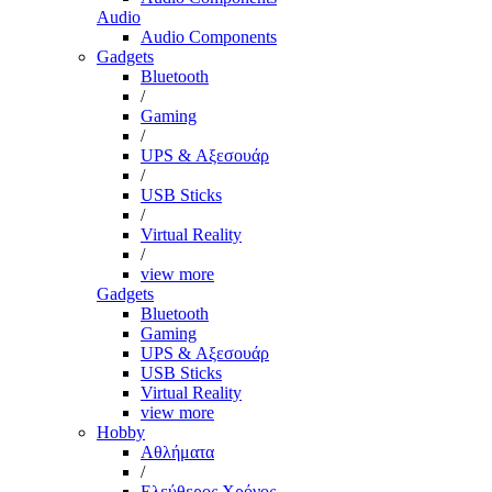
Audio
Audio Components
Gadgets
Bluetooth
/
Gaming
/
UPS & Αξεσουάρ
/
USB Sticks
/
Virtual Reality
/
view more
Gadgets
Bluetooth
Gaming
UPS & Αξεσουάρ
USB Sticks
Virtual Reality
view more
Hobby
Αθλήματα
/
Ελεύθερος Χρόνος