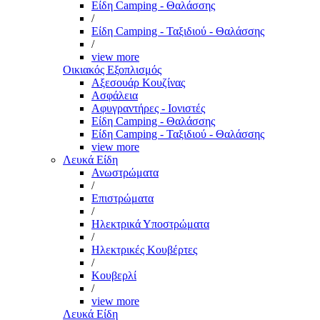
Είδη Camping - Θαλάσσης
/
Είδη Camping - Ταξιδιού - Θαλάσσης
/
view more
Οικιακός Εξοπλισμός
Αξεσουάρ Κουζίνας
Ασφάλεια
Αφυγραντήρες - Ιονιστές
Είδη Camping - Θαλάσσης
Είδη Camping - Ταξιδιού - Θαλάσσης
view more
Λευκά Είδη
Ανωστρώματα
/
Επιστρώματα
/
Ηλεκτρικά Υποστρώματα
/
Ηλεκτρικές Κουβέρτες
/
Κουβερλί
/
view more
Λευκά Είδη