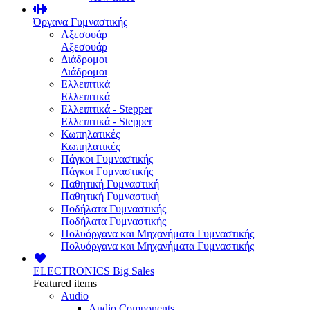
Όργανα Γυμναστικής
Αξεσουάρ
Αξεσουάρ
Διάδρομοι
Διάδρομοι
Ελλειπτικά
Ελλειπτικά
Ελλειπτικά - Stepper
Ελλειπτικά - Stepper
Κωπηλατικές
Κωπηλατικές
Πάγκοι Γυμναστικής
Πάγκοι Γυμναστικής
Παθητική Γυμναστική
Παθητική Γυμναστική
Ποδήλατα Γυμναστικής
Ποδήλατα Γυμναστικής
Πολυόργανα και Μηχανήματα Γυμναστικής
Πολυόργανα και Μηχανήματα Γυμναστικής
ELECTRONICS
Big Sales
Featured items
Audio
Audio Components