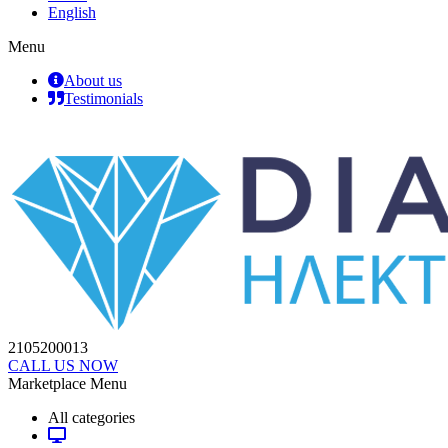
English
Menu
About us
Testimonials
2105200013
CALL US NOW
Marketplace Menu
All categories