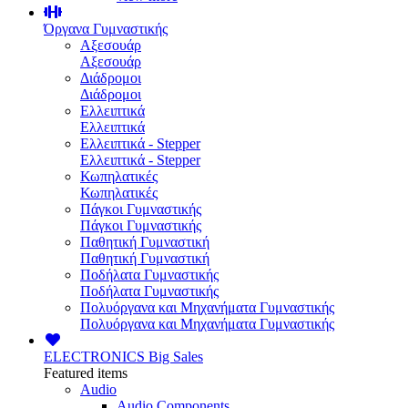
Όργανα Γυμναστικής
Αξεσουάρ
Αξεσουάρ
Διάδρομοι
Διάδρομοι
Ελλειπτικά
Ελλειπτικά
Ελλειπτικά - Stepper
Ελλειπτικά - Stepper
Κωπηλατικές
Κωπηλατικές
Πάγκοι Γυμναστικής
Πάγκοι Γυμναστικής
Παθητική Γυμναστική
Παθητική Γυμναστική
Ποδήλατα Γυμναστικής
Ποδήλατα Γυμναστικής
Πολυόργανα και Μηχανήματα Γυμναστικής
Πολυόργανα και Μηχανήματα Γυμναστικής
ELECTRONICS
Big Sales
Featured items
Audio
Audio Components