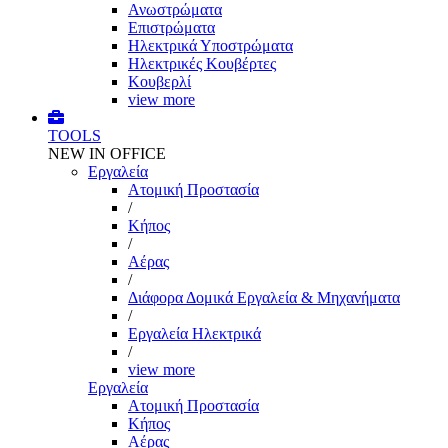
Ανωστρώματα
Επιστρώματα
Ηλεκτρικά Υποστρώματα
Ηλεκτρικές Κουβέρτες
Κουβερλί
view more
TOOLS
NEW IN OFFICE
Εργαλεία
Aτομική Προστασία
/
Kήπος
/
Αέρας
/
Διάφορα Δομικά Εργαλεία & Μηχανήματα
/
Εργαλεία Ηλεκτρικά
/
view more
Εργαλεία
Aτομική Προστασία
Kήπος
Αέρας