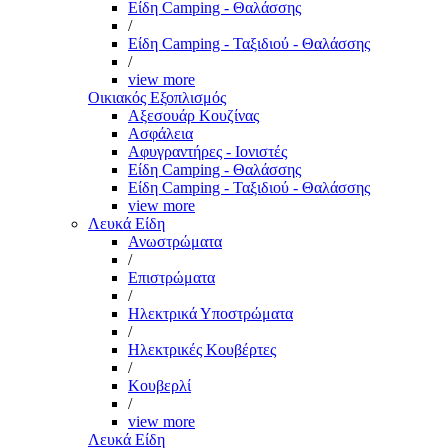
Είδη Camping - Θαλάσσης
/
Είδη Camping - Ταξιδιού - Θαλάσσης
/
view more
Οικιακός Εξοπλισμός
Αξεσουάρ Κουζίνας
Ασφάλεια
Αφυγραντήρες - Ιονιστές
Είδη Camping - Θαλάσσης
Είδη Camping - Ταξιδιού - Θαλάσσης
view more
Λευκά Είδη
Ανωστρώματα
/
Επιστρώματα
/
Ηλεκτρικά Υποστρώματα
/
Ηλεκτρικές Κουβέρτες
/
Κουβερλί
/
view more
Λευκά Είδη