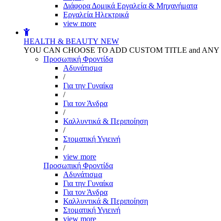
Διάφορα Δομικά Εργαλεία & Μηχανήματα
Εργαλεία Ηλεκτρικά
view more
HEALTH & BEAUTY
NEW
YOU CAN CHOOSE TO ADD CUSTOM TITLE and AN
Προσωπική Φροντίδα
Αδυνάτισμα
/
Για την Γυναίκα
/
Για τον Άνδρα
/
Καλλυντικά & Περιποίηση
/
Στοματική Υγιεινή
/
view more
Προσωπική Φροντίδα
Αδυνάτισμα
Για την Γυναίκα
Για τον Άνδρα
Καλλυντικά & Περιποίηση
Στοματική Υγιεινή
view more