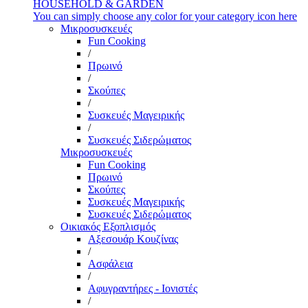
HOUSEHOLD & GARDEN
You can simply choose any color for your category icon here
Μικροσυσκευές
Fun Cooking
/
Πρωινό
/
Σκούπες
/
Συσκευές Μαγειρικής
/
Συσκευές Σιδερώματος
Μικροσυσκευές
Fun Cooking
Πρωινό
Σκούπες
Συσκευές Μαγειρικής
Συσκευές Σιδερώματος
Οικιακός Εξοπλισμός
Αξεσουάρ Κουζίνας
/
Ασφάλεια
/
Αφυγραντήρες - Ιονιστές
/