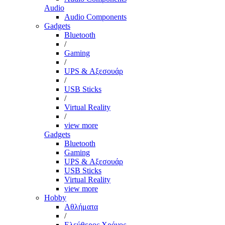
Audio
Audio Components
Gadgets
Bluetooth
/
Gaming
/
UPS & Αξεσουάρ
/
USB Sticks
/
Virtual Reality
/
view more
Gadgets
Bluetooth
Gaming
UPS & Αξεσουάρ
USB Sticks
Virtual Reality
view more
Hobby
Αθλήματα
/
Ελεύθερος Χρόνος