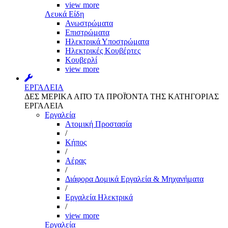
view more
Λευκά Είδη
Ανωστρώματα
Επιστρώματα
Ηλεκτρικά Υποστρώματα
Ηλεκτρικές Κουβέρτες
Κουβερλί
view more
ΕΡΓΑΛΕΙΑ
ΔΕΣ ΜΕΡΙΚΑ ΑΠΌ ΤΑ ΠΡΟΪΌΝΤΑ ΤΗΣ ΚΑΤΗΓΟΡΙΑΣ
ΕΡΓΑΛΕΙΑ
Εργαλεία
Aτομική Προστασία
/
Kήπος
/
Αέρας
/
Διάφορα Δομικά Εργαλεία & Μηχανήματα
/
Εργαλεία Ηλεκτρικά
/
view more
Εργαλεία