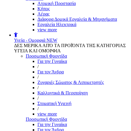
Aτομική Προστασία
Kήπος
Αέρας
Διάφορα Δομικά Εργαλεία & Μηχανήματα
Εργαλεία Ηλεκτρικά
view more
Υγεία - Ομορφιά
NEW
ΔΕΣ ΜΕΡΙΚΑ ΑΠΌ ΤΑ ΠΡΟΪΌΝΤΑ ΤΗΣ ΚΑΤΗΓΟΡΙΑΣ
ΥΓΕΙΑ ΚΑΙ ΟΜΟΡΦΙΑ
Προσωπική Φροντίδα
Για την Γυναίκα
/
Για τον Άνδρα
/
Ζυγαριές Σώματος & Λιπομετρητές
/
Καλλυντικά & Περιποίηση
/
Στοματική Υγιεινή
/
view more
Προσωπική Φροντίδα
Για την Γυναίκα
Για τον Άνδρα