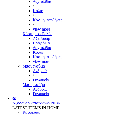
Δαχτυλίδια
/
Κολιέ
/
Κοσμηματοθήκες
/
view more
Κόσμημα - Ρολόι
Αξεσουάρ
Βραχιόλια
Δαχτυλίδια
Κολιέ
Κοσμηματοθήκες
view more
Μπουρνούζια
Ανδρικά
/
Γυναικεία
Μπουρνούζια
Ανδρικά
Γυναικεία
Αξεσουαρ κατοικιδιων
NEW
LATEST ITEMS IN HOME
Κατοικίδια