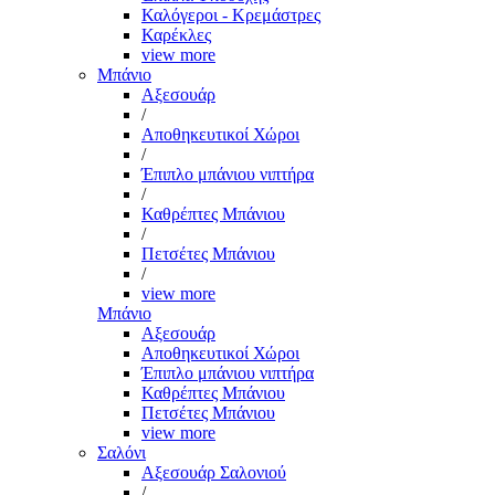
Καλόγεροι - Κρεμάστρες
Καρέκλες
view more
Μπάνιο
Αξεσουάρ
/
Αποθηκευτικοί Χώροι
/
Έπιπλο μπάνιου νιπτήρα
/
Καθρέπτες Μπάνιου
/
Πετσέτες Μπάνιου
/
view more
Μπάνιο
Αξεσουάρ
Αποθηκευτικοί Χώροι
Έπιπλο μπάνιου νιπτήρα
Καθρέπτες Μπάνιου
Πετσέτες Μπάνιου
view more
Σαλόνι
Αξεσουάρ Σαλονιού
/