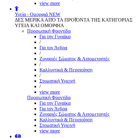
view more
Υγεία - Ομορφιά
NEW
ΔΕΣ ΜΕΡΙΚΑ ΑΠΌ ΤΑ ΠΡΟΪΌΝΤΑ ΤΗΣ ΚΑΤΗΓΟΡΙΑΣ
ΥΓΕΙΑ ΚΑΙ ΟΜΟΡΦΙΑ
Προσωπική Φροντίδα
Για την Γυναίκα
/
Για τον Άνδρα
/
Ζυγαριές Σώματος & Λιπομετρητές
/
Καλλυντικά & Περιποίηση
/
Στοματική Υγιεινή
/
view more
Προσωπική Φροντίδα
Για την Γυναίκα
Για τον Άνδρα
Ζυγαριές Σώματος & Λιπομετρητές
Καλλυντικά & Περιποίηση
Στοματική Υγιεινή
view more