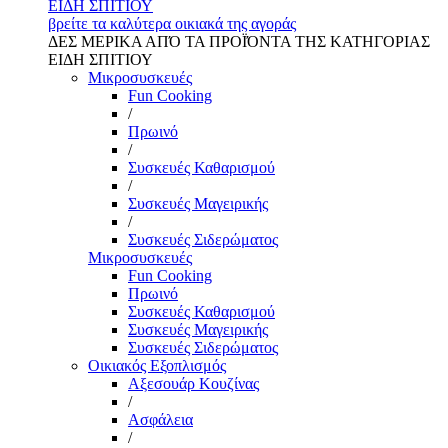
ΕΙΔΗ ΣΠΙΤΙΟΥ
βρείτε τα καλύτερα οικιακά της αγοράς
ΔΕΣ ΜΕΡΙΚΑ ΑΠΌ ΤΑ ΠΡΟΪΌΝΤΑ ΤΗΣ ΚΑΤΗΓΟΡΙΑΣ
ΕΙΔΗ ΣΠΙΤΙΟΥ
Μικροσυσκευές
Fun Cooking
/
Πρωινό
/
Συσκευές Καθαρισμού
/
Συσκευές Μαγειρικής
/
Συσκευές Σιδερώματος
Μικροσυσκευές
Fun Cooking
Πρωινό
Συσκευές Καθαρισμού
Συσκευές Μαγειρικής
Συσκευές Σιδερώματος
Οικιακός Εξοπλισμός
Αξεσουάρ Κουζίνας
/
Ασφάλεια
/