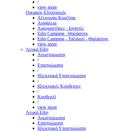
/
view more
Οικιακός Εξοπλισμός
Αξεσουάρ Κουζίνας
Ασφάλεια
Αφυγραντήρες - Ιονιστές
Είδη Camping - Θαλάσσης
Είδη Camping - Ταξιδιού - Θαλάσσης
view more
Λευκά Είδη
Ανωστρώματα
/
Επιστρώματα
/
Ηλεκτρικά Υποστρώματα
/
Ηλεκτρικές Κουβέρτες
/
Κουβερλί
/
view more
Λευκά Είδη
Ανωστρώματα
Επιστρώματα
Ηλεκτρικά Υποστρώματα