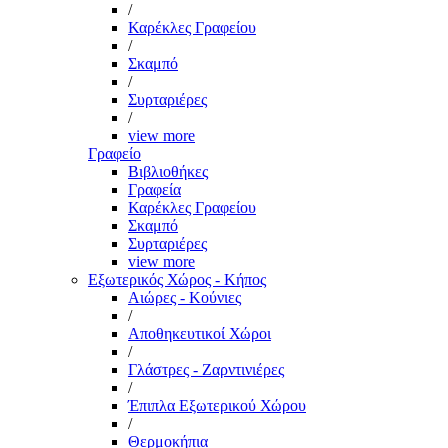
/
Καρέκλες Γραφείου
/
Σκαμπό
/
Συρταριέρες
/
view more
Γραφείο
Βιβλιοθήκες
Γραφεία
Καρέκλες Γραφείου
Σκαμπό
Συρταριέρες
view more
Εξωτερικός Χώρος - Κήπος
Αιώρες - Κούνιες
/
Αποθηκευτικοί Χώροι
/
Γλάστρες - Ζαρντινιέρες
/
Έπιπλα Εξωτερικού Χώρου
/
Θερμοκήπια