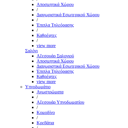
Αποσμητικά Χώρου
/
Διαχωριστικά Εσωτερικού Χώρου
/
Έπιπλα Τηλεόρασης
/
Καθρέφτες
/
view more
Σαλόνι
Αξεσουάρ Σαλονιού
Αποσμητικά Χώρου
Διαχωριστικά Εσωτερικού Χώρου
Έπιπλα Τηλεόρασης
Καθρέφτες
view more
Υπνοδωμάτιο
Ανωστρώματα
/
Αξεσουάρ Υπνοδωματίου
/
Κομοδίνο
/
Κρεβάτια
/