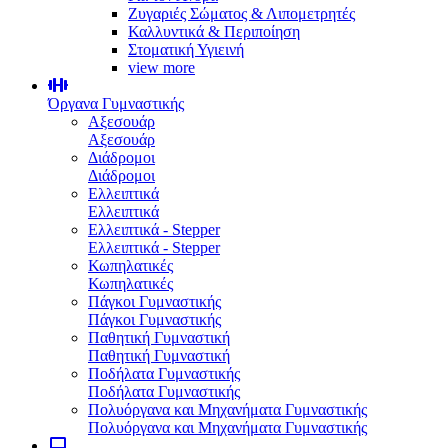
Ζυγαριές Σώματος & Λιπομετρητές
Καλλυντικά & Περιποίηση
Στοματική Υγιεινή
view more
Όργανα Γυμναστικής
Αξεσουάρ
Αξεσουάρ
Διάδρομοι
Διάδρομοι
Ελλειπτικά
Ελλειπτικά
Ελλειπτικά - Stepper
Ελλειπτικά - Stepper
Κωπηλατικές
Κωπηλατικές
Πάγκοι Γυμναστικής
Πάγκοι Γυμναστικής
Παθητική Γυμναστική
Παθητική Γυμναστική
Ποδήλατα Γυμναστικής
Ποδήλατα Γυμναστικής
Πολυόργανα και Μηχανήματα Γυμναστικής
Πολυόργανα και Μηχανήματα Γυμναστικής