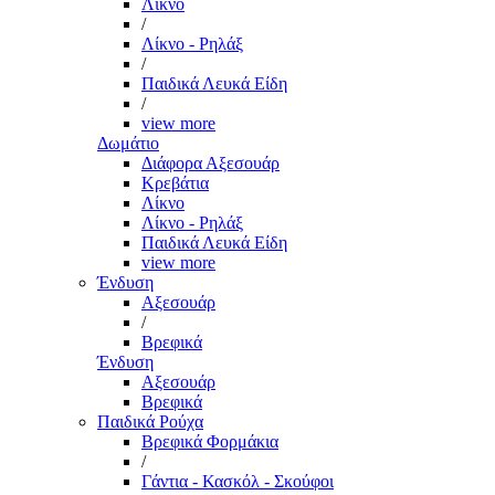
Λίκνο
/
Λίκνο - Ρηλάξ
/
Παιδικά Λευκά Είδη
/
view more
Δωμάτιο
Διάφορα Αξεσουάρ
Κρεβάτια
Λίκνο
Λίκνο - Ρηλάξ
Παιδικά Λευκά Είδη
view more
Ένδυση
Αξεσουάρ
/
Βρεφικά
Ένδυση
Αξεσουάρ
Βρεφικά
Παιδικά Ρούχα
Βρεφικά Φορμάκια
/
Γάντια - Κασκόλ - Σκούφοι