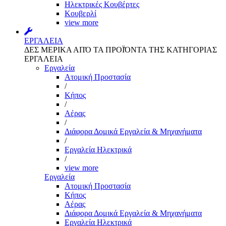
Ηλεκτρικές Κουβέρτες
Κουβερλί
view more
ΕΡΓΑΛΕΙΑ
ΔΕΣ ΜΕΡΙΚΑ ΑΠΌ ΤΑ ΠΡΟΪΌΝΤΑ ΤΗΣ ΚΑΤΗΓΟΡΙΑΣ
ΕΡΓΑΛΕΙΑ
Εργαλεία
Aτομική Προστασία
/
Kήπος
/
Αέρας
/
Διάφορα Δομικά Εργαλεία & Μηχανήματα
/
Εργαλεία Ηλεκτρικά
/
view more
Εργαλεία
Aτομική Προστασία
Kήπος
Αέρας
Διάφορα Δομικά Εργαλεία & Μηχανήματα
Εργαλεία Ηλεκτρικά