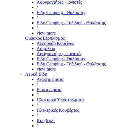
Αφυγραντήρες - Ιονιστές
/
Είδη Camping - Θαλάσσης
/
Είδη Camping - Ταξιδιού - Θαλάσσης
/
view more
Οικιακός Εξοπλισμός
Αξεσουάρ Κουζίνας
Ασφάλεια
Αφυγραντήρες - Ιονιστές
Είδη Camping - Θαλάσσης
Είδη Camping - Ταξιδιού - Θαλάσσης
view more
Λευκά Είδη
Ανωστρώματα
/
Επιστρώματα
/
Ηλεκτρικά Υποστρώματα
/
Ηλεκτρικές Κουβέρτες
/
Κουβερλί
/