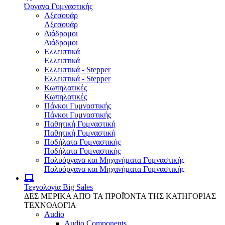
Όργανα Γυμναστικής
Αξεσουάρ
Αξεσουάρ
Διάδρομοι
Διάδρομοι
Ελλειπτικά
Ελλειπτικά
Ελλειπτικά - Stepper
Ελλειπτικά - Stepper
Κωπηλατικές
Κωπηλατικές
Πάγκοι Γυμναστικής
Πάγκοι Γυμναστικής
Παθητική Γυμναστική
Παθητική Γυμναστική
Ποδήλατα Γυμναστικής
Ποδήλατα Γυμναστικής
Πολυόργανα και Μηχανήματα Γυμναστικής
Πολυόργανα και Μηχανήματα Γυμναστικής
Τεχνολογία
Big Sales
ΔΕΣ ΜΕΡΙΚΑ ΑΠΌ ΤΑ ΠΡΟΪΌΝΤΑ ΤΗΣ ΚΑΤΗΓΟΡΙΑΣ
ΤΕΧΝΟΛΟΓΙΑ
Audio
Audio Components