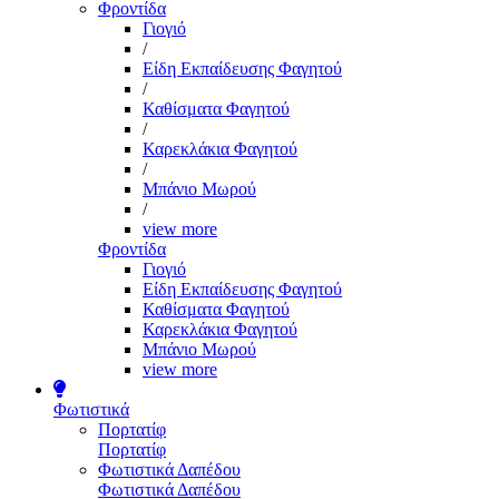
Φροντίδα
Γιογιό
/
Είδη Εκπαίδευσης Φαγητού
/
Καθίσματα Φαγητού
/
Καρεκλάκια Φαγητού
/
Μπάνιο Μωρού
/
view more
Φροντίδα
Γιογιό
Είδη Εκπαίδευσης Φαγητού
Καθίσματα Φαγητού
Καρεκλάκια Φαγητού
Μπάνιο Μωρού
view more
Φωτιστικά
Πορτατίφ
Πορτατίφ
Φωτιστικά Δαπέδου
Φωτιστικά Δαπέδου