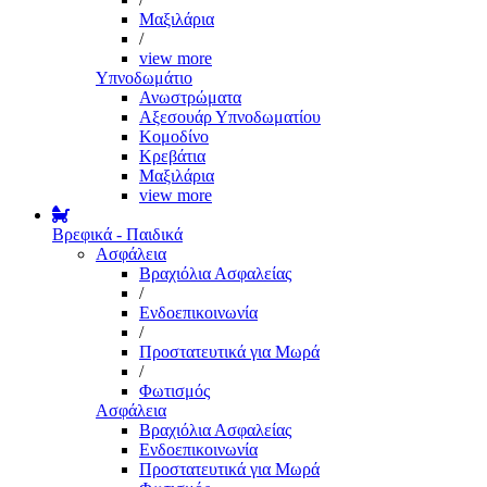
Μαξιλάρια
/
view more
Υπνοδωμάτιο
Ανωστρώματα
Αξεσουάρ Υπνοδωματίου
Κομοδίνο
Κρεβάτια
Μαξιλάρια
view more
Βρεφικά - Παιδικά
Ασφάλεια
Βραχιόλια Ασφαλείας
/
Ενδοεπικοινωνία
/
Προστατευτικά για Μωρά
/
Φωτισμός
Ασφάλεια
Βραχιόλια Ασφαλείας
Ενδοεπικοινωνία
Προστατευτικά για Μωρά