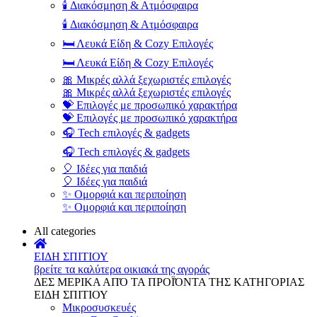
🕯️ Διακόσμηση & Ατμόσφαιρα
🕯️ Διακόσμηση & Ατμόσφαιρα
🛏️ Λευκά Είδη & Cozy Επιλογές
🛏️ Λευκά Είδη & Cozy Επιλογές
🎀 Μικρές αλλά ξεχωριστές επιλογές
🎀 Μικρές αλλά ξεχωριστές επιλογές
💝 Επιλογές με προσωπικό χαρακτήρα
💝 Επιλογές με προσωπικό χαρακτήρα
🎧 Tech επιλογές & gadgets
🎧 Tech επιλογές & gadgets
🎈 Ιδέες για παιδιά
🎈 Ιδέες για παιδιά
✨ Ομορφιά και περιποίηση
✨ Ομορφιά και περιποίηση
All categories
ΕΙΔΗ ΣΠΙΤΙΟΥ
βρείτε τα καλύτερα οικιακά της αγοράς
ΔΕΣ ΜΕΡΙΚΑ ΑΠΌ ΤΑ ΠΡΟΪΌΝΤΑ ΤΗΣ ΚΑΤΗΓΟΡΙΑΣ
ΕΙΔΗ ΣΠΙΤΙΟΥ
Μικροσυσκευές