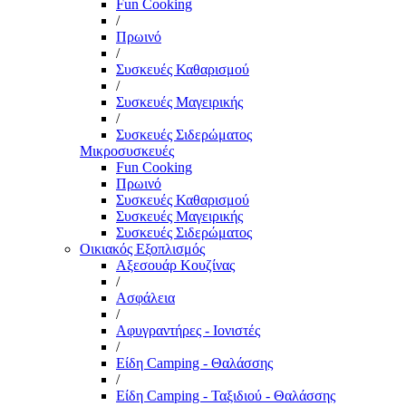
Fun Cooking
/
Πρωινό
/
Συσκευές Καθαρισμού
/
Συσκευές Μαγειρικής
/
Συσκευές Σιδερώματος
Μικροσυσκευές
Fun Cooking
Πρωινό
Συσκευές Καθαρισμού
Συσκευές Μαγειρικής
Συσκευές Σιδερώματος
Οικιακός Εξοπλισμός
Αξεσουάρ Κουζίνας
/
Ασφάλεια
/
Αφυγραντήρες - Ιονιστές
/
Είδη Camping - Θαλάσσης
/
Είδη Camping - Ταξιδιού - Θαλάσσης