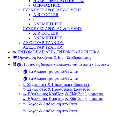
ΗΛΕΚΤΡΙΚΕΣ ΚΟΥΒΕΡΤΕΣ
ΘΕΡΜΑΣΤΡΕΣ
ΣΥΣΚΕΥΕΣ ΔΡΟΣΙΑΣ & ΨΥΞΗΣ
AIR COOLER
/
ΑΝΕΜΙΣΤΗΡΕΣ
ΣΥΣΚΕΥΕΣ ΔΡΟΣΙΑΣ & ΨΥΞΗΣ
AIR COOLER
ΑΝΕΜΙΣΤΗΡΕΣ
ΑΞΕΣΟΥΑΡ ΤΖΑΚΙΟΥ
ΑΞΕΣΟΥΑΡ ΤΖΑΚΙΟΥ
🦟 ΕΝΤΟΜΟΠΑΓΙΔΕΣ - ΕΝΤΟΜΟΑΠΩΘΗΤΙΚΑ
🍽️ Οργάνωση Κουζίνας & Είδη Σερβιρίσματος
🎁🏠 Προτάσεις δώρων • Επιλογές για το σπίτι • Για σένα
🏠 Τα Απαραίτητα για Κάθε Σπίτι
🏠 Τα Απαραίτητα για Κάθε Σπίτι
✨ Ξεχωριστές & Πρωτότυπες Συσκευές
✨ Ξεχωριστές & Πρωτότυπες Συσκευές
🍳 Εξοπλισμός Κουζίνας & Είδη Σερβιρίσματος
🍳 Εξοπλισμός Κουζίνας & Είδη Σερβιρίσματος
☕ Καφές & Απόλαυση στο Σπίτι
☕ Καφές & Απόλαυση στο Σπίτι