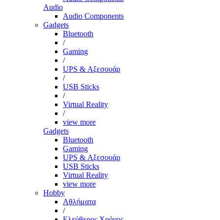
Audio
Audio Components
Gadgets
Bluetooth
/
Gaming
/
UPS & Αξεσουάρ
/
USB Sticks
/
Virtual Reality
/
view more
Gadgets
Bluetooth
Gaming
UPS & Αξεσουάρ
USB Sticks
Virtual Reality
view more
Hobby
Αθλήματα
/
Ελεύθερος Χρόνος