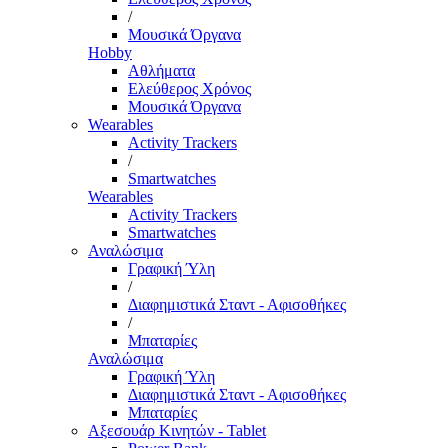
/
Μουσικά Όργανα
Hobby
Αθλήματα
Ελεύθερος Χρόνος
Μουσικά Όργανα
Wearables
Activity Trackers
/
Smartwatches
Wearables
Activity Trackers
Smartwatches
Αναλώσιμα
Γραφική Ύλη
/
Διαφημιστικά Σταντ - Αφισοθήκες
/
Μπαταρίες
Αναλώσιμα
Γραφική Ύλη
Διαφημιστικά Σταντ - Αφισοθήκες
Μπαταρίες
Αξεσουάρ Κινητών - Tablet