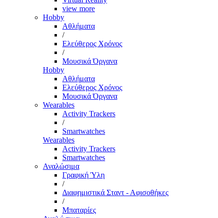
view more
Hobby
Αθλήματα
/
Ελεύθερος Χρόνος
/
Μουσικά Όργανα
Hobby
Αθλήματα
Ελεύθερος Χρόνος
Μουσικά Όργανα
Wearables
Activity Trackers
/
Smartwatches
Wearables
Activity Trackers
Smartwatches
Αναλώσιμα
Γραφική Ύλη
/
Διαφημιστικά Σταντ - Αφισοθήκες
/
Μπαταρίες