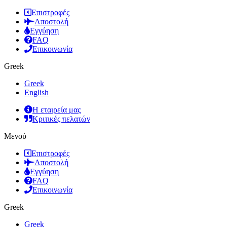
Επιστροφές
Αποστολή
Εγγύηση
FAQ
Επικοινωνία
Greek
Greek
English
Η εταιρεία μας
Κριτικές πελατών
Μενού
Επιστροφές
Αποστολή
Εγγύηση
FAQ
Επικοινωνία
Greek
Greek