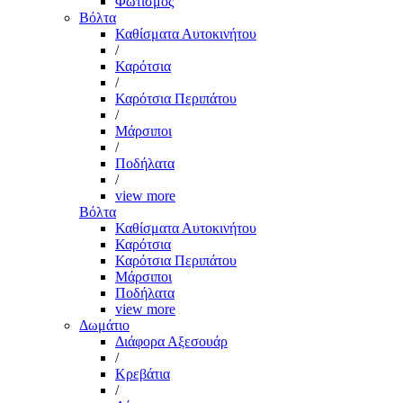
Φωτισμός
Βόλτα
Καθίσματα Αυτοκινήτου
/
Καρότσια
/
Καρότσια Περιπάτου
/
Μάρσιποι
/
Ποδήλατα
/
view more
Βόλτα
Καθίσματα Αυτοκινήτου
Καρότσια
Καρότσια Περιπάτου
Μάρσιποι
Ποδήλατα
view more
Δωμάτιο
Διάφορα Αξεσουάρ
/
Κρεβάτια
/