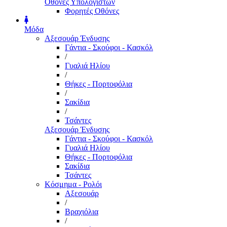
Οθόνες Υπολογιστών
Φορητές Οθόνες
Μόδα
Αξεσουάρ Ένδυσης
Γάντια - Σκούφοι - Κασκόλ
/
Γυαλιά Ηλίου
/
Θήκες - Πορτοφόλια
/
Σακίδια
/
Τσάντες
Αξεσουάρ Ένδυσης
Γάντια - Σκούφοι - Κασκόλ
Γυαλιά Ηλίου
Θήκες - Πορτοφόλια
Σακίδια
Τσάντες
Κόσμημα - Ρολόι
Αξεσουάρ
/
Βραχιόλια
/