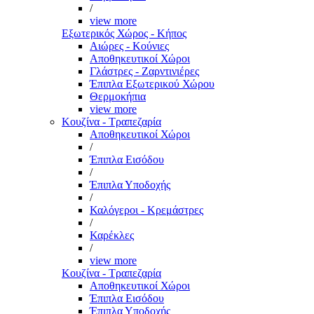
/
view more
Εξωτερικός Χώρος - Κήπος
Αιώρες - Κούνιες
Αποθηκευτικοί Χώροι
Γλάστρες - Ζαρντινιέρες
Έπιπλα Εξωτερικού Χώρου
Θερμοκήπια
view more
Κουζίνα - Τραπεζαρία
Αποθηκευτικοί Χώροι
/
Έπιπλα Εισόδου
/
Έπιπλα Υποδοχής
/
Καλόγεροι - Κρεμάστρες
/
Καρέκλες
/
view more
Κουζίνα - Τραπεζαρία
Αποθηκευτικοί Χώροι
Έπιπλα Εισόδου
Έπιπλα Υποδοχής