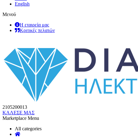
English
Μενού
Η εταιρεία μας
Κριτικές πελατών
2105200013
ΚΑΛΕΣΕ ΜΑΣ
Marketplace Menu
All categories