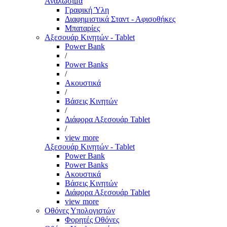
Αναλώσιμα
Γραφική Ύλη
Διαφημιστικά Σταντ - Αφισοθήκες
Μπαταρίες
Αξεσουάρ Κινητών - Tablet
Power Bank
/
Power Banks
/
Ακουστικά
/
Βάσεις Κινητών
/
Διάφορα Αξεσουάρ Tablet
/
view more
Αξεσουάρ Κινητών - Tablet
Power Bank
Power Banks
Ακουστικά
Βάσεις Κινητών
Διάφορα Αξεσουάρ Tablet
view more
Οθόνες Υπολογιστών
Φορητές Οθόνες