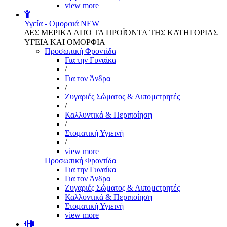
view more
Υγεία - Ομορφιά
NEW
ΔΕΣ ΜΕΡΙΚΑ ΑΠΌ ΤΑ ΠΡΟΪΌΝΤΑ ΤΗΣ ΚΑΤΗΓΟΡΙΑΣ
ΥΓΕΙΑ ΚΑΙ ΟΜΟΡΦΙΑ
Προσωπική Φροντίδα
Για την Γυναίκα
/
Για τον Άνδρα
/
Ζυγαριές Σώματος & Λιπομετρητές
/
Καλλυντικά & Περιποίηση
/
Στοματική Υγιεινή
/
view more
Προσωπική Φροντίδα
Για την Γυναίκα
Για τον Άνδρα
Ζυγαριές Σώματος & Λιπομετρητές
Καλλυντικά & Περιποίηση
Στοματική Υγιεινή
view more