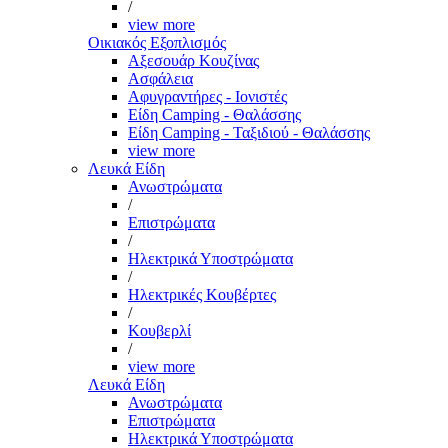
/
view more
Οικιακός Εξοπλισμός
Αξεσουάρ Κουζίνας
Ασφάλεια
Αφυγραντήρες - Ιονιστές
Είδη Camping - Θαλάσσης
Είδη Camping - Ταξιδιού - Θαλάσσης
view more
Λευκά Είδη
Ανωστρώματα
/
Επιστρώματα
/
Ηλεκτρικά Υποστρώματα
/
Ηλεκτρικές Κουβέρτες
/
Κουβερλί
/
view more
Λευκά Είδη
Ανωστρώματα
Επιστρώματα
Ηλεκτρικά Υποστρώματα