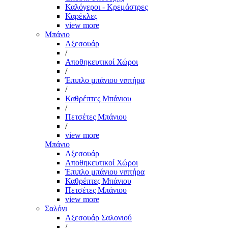
Καλόγεροι - Κρεμάστρες
Καρέκλες
view more
Μπάνιο
Αξεσουάρ
/
Αποθηκευτικοί Χώροι
/
Έπιπλο μπάνιου νιπτήρα
/
Καθρέπτες Μπάνιου
/
Πετσέτες Μπάνιου
/
view more
Μπάνιο
Αξεσουάρ
Αποθηκευτικοί Χώροι
Έπιπλο μπάνιου νιπτήρα
Καθρέπτες Μπάνιου
Πετσέτες Μπάνιου
view more
Σαλόνι
Αξεσουάρ Σαλονιού
/