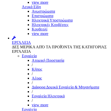
view more
Λευκά Είδη
Ανωστρώματα
Επιστρώματα
Ηλεκτρικά Υποστρώματα
Ηλεκτρικές Κουβέρτες
Κουβερλί
view more
ΕΡΓΑΛΕΙΑ
ΔΕΣ ΜΕΡΙΚΑ ΑΠΌ ΤΑ ΠΡΟΪΌΝΤΑ ΤΗΣ ΚΑΤΗΓΟΡΙΑΣ
ΕΡΓΑΛΕΙΑ
Εργαλεία
Aτομική Προστασία
/
Kήπος
/
Αέρας
/
Διάφορα Δομικά Εργαλεία & Μηχανήματα
/
Εργαλεία Ηλεκτρικά
/
view more
Εργαλεία