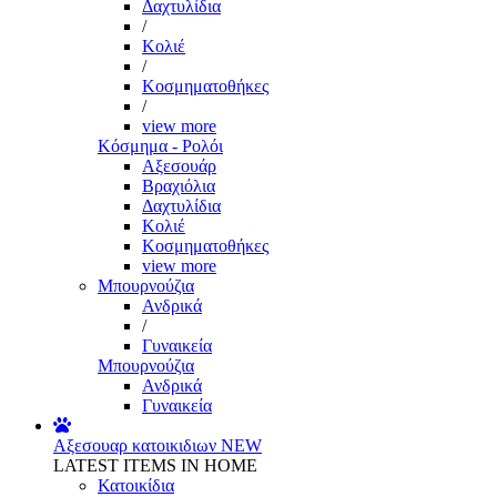
Δαχτυλίδια
/
Κολιέ
/
Κοσμηματοθήκες
/
view more
Κόσμημα - Ρολόι
Αξεσουάρ
Βραχιόλια
Δαχτυλίδια
Κολιέ
Κοσμηματοθήκες
view more
Μπουρνούζια
Ανδρικά
/
Γυναικεία
Μπουρνούζια
Ανδρικά
Γυναικεία
Αξεσουαρ κατοικιδιων
NEW
LATEST ITEMS IN HOME
Κατοικίδια