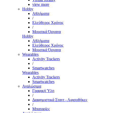
view more
Hobby
Αθλήματα
/
Ελεύθερος Χρόνος
/
Μουσικά Όργανα
Hobby
Αθλήματα
Ελεύθερος Χρόνος
Μουσικά Όργανα
Wearables
Activity Trackers
/
Smartwatches
Wearables
Activity Trackers
Smartwatches
Αναλώσιμα
Γραφική Ύλη
/
Διαφημιστικά Σταντ - Αφισοθήκες
/
Μπαταρίες