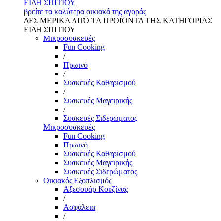
ΕΙΔΗ ΣΠΙΤΙΟΥ
βρείτε τα καλύτερα οικιακά της αγοράς
ΔΕΣ ΜΕΡΙΚΑ ΑΠΌ ΤΑ ΠΡΟΪΌΝΤΑ ΤΗΣ ΚΑΤΗΓΟΡΙΑΣ
ΕΙΔΗ ΣΠΙΤΙΟΥ
Μικροσυσκευές
Fun Cooking
/
Πρωινό
/
Συσκευές Καθαρισμού
/
Συσκευές Μαγειρικής
/
Συσκευές Σιδερώματος
Μικροσυσκευές
Fun Cooking
Πρωινό
Συσκευές Καθαρισμού
Συσκευές Μαγειρικής
Συσκευές Σιδερώματος
Οικιακός Εξοπλισμός
Αξεσουάρ Κουζίνας
/
Ασφάλεια
/