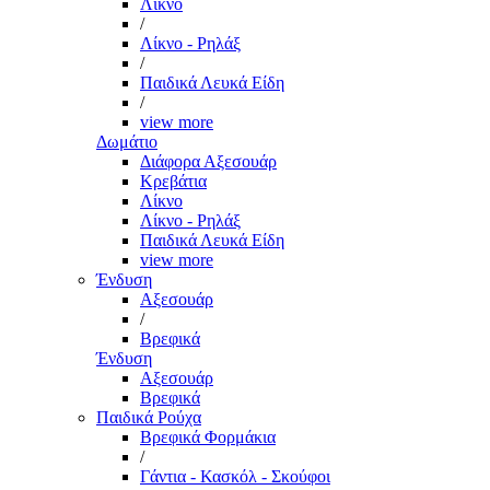
Λίκνο
/
Λίκνο - Ρηλάξ
/
Παιδικά Λευκά Είδη
/
view more
Δωμάτιο
Διάφορα Αξεσουάρ
Κρεβάτια
Λίκνο
Λίκνο - Ρηλάξ
Παιδικά Λευκά Είδη
view more
Ένδυση
Αξεσουάρ
/
Βρεφικά
Ένδυση
Αξεσουάρ
Βρεφικά
Παιδικά Ρούχα
Βρεφικά Φορμάκια
/
Γάντια - Κασκόλ - Σκούφοι