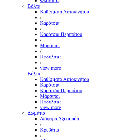
Φωτισμός
Βόλτα
Καθίσματα Αυτοκινήτου
/
Καρότσια
/
Καρότσια Περιπάτου
/
Μάρσιποι
/
Ποδήλατα
/
view more
Βόλτα
Καθίσματα Αυτοκινήτου
Καρότσια
Καρότσια Περιπάτου
Μάρσιποι
Ποδήλατα
view more
Δωμάτιο
Διάφορα Αξεσουάρ
/
Κρεβάτια
/