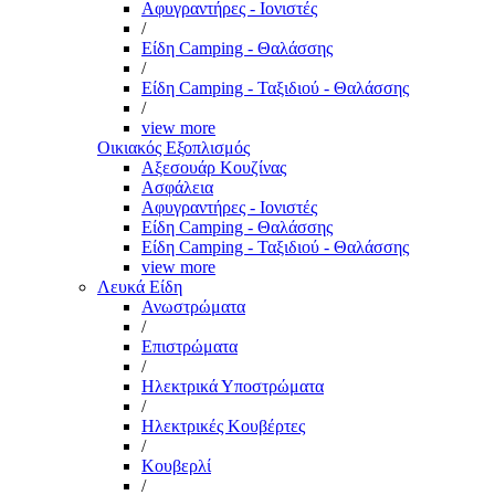
Αφυγραντήρες - Ιονιστές
/
Είδη Camping - Θαλάσσης
/
Είδη Camping - Ταξιδιού - Θαλάσσης
/
view more
Οικιακός Εξοπλισμός
Αξεσουάρ Κουζίνας
Ασφάλεια
Αφυγραντήρες - Ιονιστές
Είδη Camping - Θαλάσσης
Είδη Camping - Ταξιδιού - Θαλάσσης
view more
Λευκά Είδη
Ανωστρώματα
/
Επιστρώματα
/
Ηλεκτρικά Υποστρώματα
/
Ηλεκτρικές Κουβέρτες
/
Κουβερλί
/