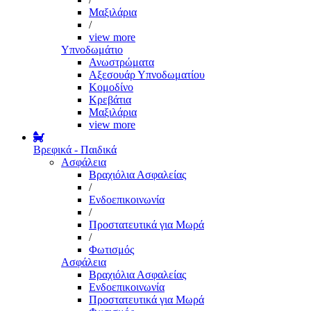
Μαξιλάρια
/
view more
Υπνοδωμάτιο
Ανωστρώματα
Αξεσουάρ Υπνοδωματίου
Κομοδίνο
Κρεβάτια
Μαξιλάρια
view more
Βρεφικά - Παιδικά
Ασφάλεια
Βραχιόλια Ασφαλείας
/
Ενδοεπικοινωνία
/
Προστατευτικά για Μωρά
/
Φωτισμός
Ασφάλεια
Βραχιόλια Ασφαλείας
Ενδοεπικοινωνία
Προστατευτικά για Μωρά