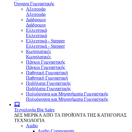
Όργανα Γυμναστικής
Αξεσουάρ
Αξεσουάρ
Διάδρομοι
Διάδρομοι
Ελλειπτικά
Ελλειπτικά
Ελλειπτικά - Stepper
Ελλειπτικά - Stepper
Κωπηλατικές
Κωπηλατικές
Πάγκοι Γυμναστικής
Πάγκοι Γυμναστικής
Παθητική Γυμναστική
Παθητική Γυμναστική
Ποδήλατα Γυμναστικής
Ποδήλατα Γυμναστικής
Πολυόργανα και Μηχανήματα Γυμναστικής
Πολυόργανα και Μηχανήματα Γυμναστικής
Τεχνολογία
Big Sales
ΔΕΣ ΜΕΡΙΚΑ ΑΠΌ ΤΑ ΠΡΟΪΌΝΤΑ ΤΗΣ ΚΑΤΗΓΟΡΙΑΣ
ΤΕΧΝΟΛΟΓΙΑ
Audio
Audio Components