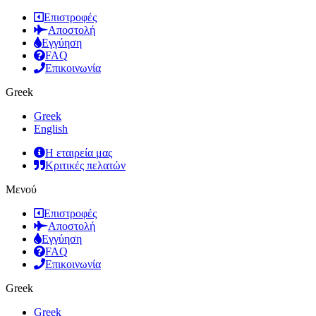
Επιστροφές
Αποστολή
Εγγύηση
FAQ
Επικοινωνία
Greek
Greek
English
Η εταιρεία μας
Κριτικές πελατών
Μενού
Επιστροφές
Αποστολή
Εγγύηση
FAQ
Επικοινωνία
Greek
Greek