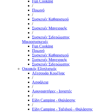
Fun Cooking
/
Πρωινό
/
Συσκευές Καθαρισμού
/
Συσκευές Μαγειρικής
/
Συσκευές Σιδερώματος
Μικροσυσκευές
Fun Cooking
Πρωινό
Συσκευές Καθαρισμού
Συσκευές Μαγειρικής
Συσκευές Σιδερώματος
Οικιακός Εξοπλισμός
Αξεσουάρ Κουζίνας
/
Ασφάλεια
/
Αφυγραντήρες - Ιονιστές
/
Είδη Camping - Θαλάσσης
/
Είδη Camping - Ταξιδιού - Θαλάσσης