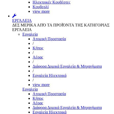
Ηλεκτρικές Κουβέρτες
Κουβερλί
view more
ΕΡΓΑΛΕΙΑ
ΔΕΣ ΜΕΡΙΚΑ ΑΠΌ ΤΑ ΠΡΟΪΌΝΤΑ ΤΗΣ ΚΑΤΗΓΟΡΙΑΣ
ΕΡΓΑΛΕΙΑ
Εργαλεία
Aτομική Προστασία
/
Kήπος
/
Αέρας
/
Διάφορα Δομικά Εργαλεία & Μηχανήματα
/
Εργαλεία Ηλεκτρικά
/
view more
Εργαλεία
Aτομική Προστασία
Kήπος
Αέρας
Διάφορα Δομικά Εργαλεία & Μηχανήματα
Εργαλεία Ηλεκτρικά