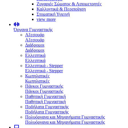
Ζυγαριές Σώματος & Λιπομετρητές
Καλλυντικά & Περιποίηση
Στοματική Υγιεινή
view more
Όργανα Γυμναστικής
Αξεσουάρ
Αξεσουάρ
Διάδρομοι
Διάδρομοι
Ελλειπτικά
Ελλειπτικά
Ελλειπτικά - Stepper
Ελλειπτικά - Stepper
Κωπηλατικές
Κωπηλατικές
Πάγκοι Γυμναστικής
Πάγκοι Γυμναστικής
Παθητική Γυμναστική
Παθητική Γυμναστική
Ποδήλατα Γυμναστικής
Ποδήλατα Γυμναστικής
Πολυόργανα και Μηχανήματα Γυμναστικής
Πολυόργανα και Μηχανήματα Γυμναστικής