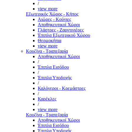
/
view more
Εξωτερικός Χώρος - Κήπος
Αιώρες - Κούνιες
Αποθηκευτικοί Χώροι
Γλάστρες - Ζαρντινιέρες
Έπιπλα Εξωτερικού Χώρου
Θερμοκήπια
view more
Κουζίνα - Τραπεζαρία
Αποθηκευτικοί Χώροι
/
Έπιπλα Εισόδου
/
Έπιπλα Υποδοχής
/
Καλόγεροι - Κρεμάστρες
/
Καρέκλες
/
view more
Κουζίνα - Τραπεζαρία
Αποθηκευτικοί Χώροι
Έπιπλα Εισόδου
Έπιπλα Υποδοχής