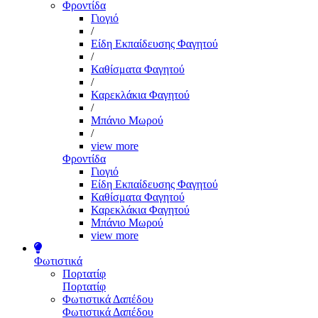
Φροντίδα
Γιογιό
/
Είδη Εκπαίδευσης Φαγητού
/
Καθίσματα Φαγητού
/
Καρεκλάκια Φαγητού
/
Μπάνιο Μωρού
/
view more
Φροντίδα
Γιογιό
Είδη Εκπαίδευσης Φαγητού
Καθίσματα Φαγητού
Καρεκλάκια Φαγητού
Μπάνιο Μωρού
view more
Φωτιστικά
Πορτατίφ
Πορτατίφ
Φωτιστικά Δαπέδου
Φωτιστικά Δαπέδου