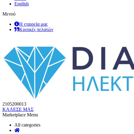
English
Μενού
Η εταιρεία μας
Κριτικές πελατών
2105200013
ΚΑΛΕΣΕ ΜΑΣ
Marketplace Menu
All categories