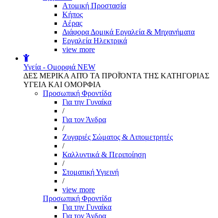
Aτομική Προστασία
Kήπος
Αέρας
Διάφορα Δομικά Εργαλεία & Μηχανήματα
Εργαλεία Ηλεκτρικά
view more
Υγεία - Ομορφιά
NEW
ΔΕΣ ΜΕΡΙΚΑ ΑΠΌ ΤΑ ΠΡΟΪΌΝΤΑ ΤΗΣ ΚΑΤΗΓΟΡΙΑΣ
ΥΓΕΙΑ ΚΑΙ ΟΜΟΡΦΙΑ
Προσωπική Φροντίδα
Για την Γυναίκα
/
Για τον Άνδρα
/
Ζυγαριές Σώματος & Λιπομετρητές
/
Καλλυντικά & Περιποίηση
/
Στοματική Υγιεινή
/
view more
Προσωπική Φροντίδα
Για την Γυναίκα
Για τον Άνδρα