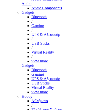
Audio
Audio Components
Gadgets
Bluetooth
/
Gaming
/
UPS & Αξεσουάρ
/
USB Sticks
/
Virtual Reality
/
view more
Gadgets
Bluetooth
Gaming
UPS & Αξεσουάρ
USB Sticks
Virtual Reality
view more
Hobby
Αθλήματα
/
Ελεύθερος Χρόνος