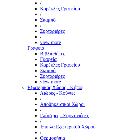
/
Καρέκλες Γραφείου
/
Σκαμπό
/
Συρταριέρες
/
view more
Γραφείο
Βιβλιοθήκες
Γραφεία
Καρέκλες Γραφείου
Σκαμπό
Συρταριέρες
view more
Εξωτερικός Χώρος - Κήπος
Αιώρες - Κούνιες
/
Αποθηκευτικοί Χώροι
/
Γλάστρες - Ζαρντινιέρες
/
Έπιπλα Εξωτερικού Χώρου
/
Θερμοκήπια