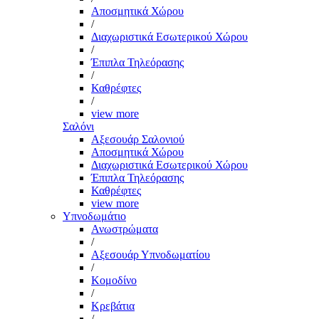
Αποσμητικά Χώρου
/
Διαχωριστικά Εσωτερικού Χώρου
/
Έπιπλα Τηλεόρασης
/
Καθρέφτες
/
view more
Σαλόνι
Αξεσουάρ Σαλονιού
Αποσμητικά Χώρου
Διαχωριστικά Εσωτερικού Χώρου
Έπιπλα Τηλεόρασης
Καθρέφτες
view more
Υπνοδωμάτιο
Ανωστρώματα
/
Αξεσουάρ Υπνοδωματίου
/
Κομοδίνο
/
Κρεβάτια
/