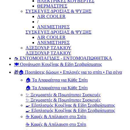
ΗΛΕΚΤΡΙΚΕΣ ΚΟΥΒΕΡΤΕΣ
ΘΕΡΜΑΣΤΡΕΣ
ΣΥΣΚΕΥΕΣ ΔΡΟΣΙΑΣ & ΨΥΞΗΣ
AIR COOLER
/
ΑΝΕΜΙΣΤΗΡΕΣ
ΣΥΣΚΕΥΕΣ ΔΡΟΣΙΑΣ & ΨΥΞΗΣ
AIR COOLER
ΑΝΕΜΙΣΤΗΡΕΣ
ΑΞΕΣΟΥΑΡ ΤΖΑΚΙΟΥ
ΑΞΕΣΟΥΑΡ ΤΖΑΚΙΟΥ
🦟 ΕΝΤΟΜΟΠΑΓΙΔΕΣ - ΕΝΤΟΜΟΑΠΩΘΗΤΙΚΑ
🍽️ Οργάνωση Κουζίνας & Είδη Σερβιρίσματος
🎁🏠 Προτάσεις δώρων • Επιλογές για το σπίτι • Για σένα
🏠 Τα Απαραίτητα για Κάθε Σπίτι
🏠 Τα Απαραίτητα για Κάθε Σπίτι
✨ Ξεχωριστές & Πρωτότυπες Συσκευές
✨ Ξεχωριστές & Πρωτότυπες Συσκευές
🍳 Εξοπλισμός Κουζίνας & Είδη Σερβιρίσματος
🍳 Εξοπλισμός Κουζίνας & Είδη Σερβιρίσματος
☕ Καφές & Απόλαυση στο Σπίτι
☕ Καφές & Απόλαυση στο Σπίτι