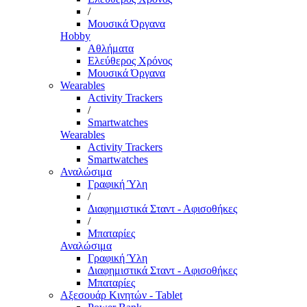
/
Μουσικά Όργανα
Hobby
Αθλήματα
Ελεύθερος Χρόνος
Μουσικά Όργανα
Wearables
Activity Trackers
/
Smartwatches
Wearables
Activity Trackers
Smartwatches
Αναλώσιμα
Γραφική Ύλη
/
Διαφημιστικά Σταντ - Αφισοθήκες
/
Μπαταρίες
Αναλώσιμα
Γραφική Ύλη
Διαφημιστικά Σταντ - Αφισοθήκες
Μπαταρίες
Αξεσουάρ Κινητών - Tablet