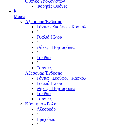
Οθόνες Υπολογιστών
Φορητές Οθόνες
Μόδα
Αξεσουάρ Ένδυσης
Γάντια - Σκούφοι - Κασκόλ
/
Γυαλιά Ηλίου
/
Θήκες - Πορτοφόλια
/
Σακίδια
/
Τσάντες
Αξεσουάρ Ένδυσης
Γάντια - Σκούφοι - Κασκόλ
Γυαλιά Ηλίου
Θήκες - Πορτοφόλια
Σακίδια
Τσάντες
Κόσμημα - Ρολόι
Αξεσουάρ
/
Βραχιόλια
/