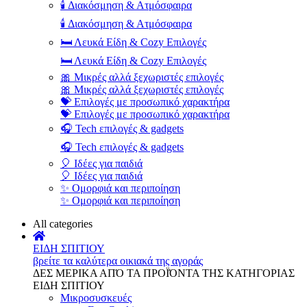
🕯️ Διακόσμηση & Ατμόσφαιρα
🕯️ Διακόσμηση & Ατμόσφαιρα
🛏️ Λευκά Είδη & Cozy Επιλογές
🛏️ Λευκά Είδη & Cozy Επιλογές
🎀 Μικρές αλλά ξεχωριστές επιλογές
🎀 Μικρές αλλά ξεχωριστές επιλογές
💝 Επιλογές με προσωπικό χαρακτήρα
💝 Επιλογές με προσωπικό χαρακτήρα
🎧 Tech επιλογές & gadgets
🎧 Tech επιλογές & gadgets
🎈 Ιδέες για παιδιά
🎈 Ιδέες για παιδιά
✨ Ομορφιά και περιποίηση
✨ Ομορφιά και περιποίηση
All categories
ΕΙΔΗ ΣΠΙΤΙΟΥ
βρείτε τα καλύτερα οικιακά της αγοράς
ΔΕΣ ΜΕΡΙΚΑ ΑΠΌ ΤΑ ΠΡΟΪΌΝΤΑ ΤΗΣ ΚΑΤΗΓΟΡΙΑΣ
ΕΙΔΗ ΣΠΙΤΙΟΥ
Μικροσυσκευές