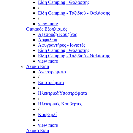
Είδη Camping - Θαλάσσης
/
Είδη Camping - Ταξιδιού - Θαλάσσης
/
view more
Οικιακός Εξοπλισμός
Αξεσουάρ Κουζίνας
Ασφάλεια
Αφυγραντήρες - Ιονιστές
Είδη Camping - Θαλάσσης
Είδη Camping - Ταξιδιού - Θαλάσσης
view more
Λευκά Είδη
Ανωστρώματα
/
Επιστρώματα
/
Ηλεκτρικά Υποστρώματα
/
Ηλεκτρικές Κουβέρτες
/
Κουβερλί
/
view more
Λευκά Είδη