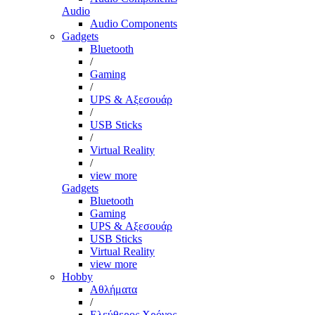
Audio
Audio Components
Gadgets
Bluetooth
/
Gaming
/
UPS & Αξεσουάρ
/
USB Sticks
/
Virtual Reality
/
view more
Gadgets
Bluetooth
Gaming
UPS & Αξεσουάρ
USB Sticks
Virtual Reality
view more
Hobby
Αθλήματα
/
Ελεύθερος Χρόνος