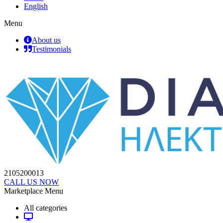
English
Menu
About us
Testimonials
2105200013
CALL US NOW
Marketplace Menu
All categories