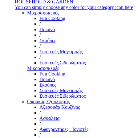
HOUSEHOLD & GARDEN
You can simply choose any color for your category icon here
Μικροσυσκευές
Fun Cooking
/
Πρωινό
/
Σκούπες
/
Συσκευές Μαγειρικής
/
Συσκευές Σιδερώματος
Μικροσυσκευές
Fun Cooking
Πρωινό
Σκούπες
Συσκευές Μαγειρικής
Συσκευές Σιδερώματος
Οικιακός Εξοπλισμός
Αξεσουάρ Κουζίνας
/
Ασφάλεια
/
Αφυγραντήρες - Ιονιστές
/