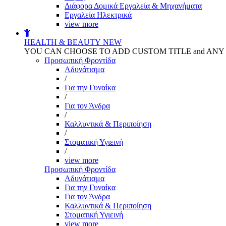
Διάφορα Δομικά Εργαλεία & Μηχανήματα
Εργαλεία Ηλεκτρικά
view more
HEALTH & BEAUTY
NEW
YOU CAN CHOOSE TO ADD CUSTOM TITLE and AN
Προσωπική Φροντίδα
Αδυνάτισμα
/
Για την Γυναίκα
/
Για τον Άνδρα
/
Καλλυντικά & Περιποίηση
/
Στοματική Υγιεινή
/
view more
Προσωπική Φροντίδα
Αδυνάτισμα
Για την Γυναίκα
Για τον Άνδρα
Καλλυντικά & Περιποίηση
Στοματική Υγιεινή
view more