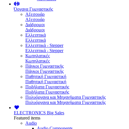
Όργανα Γυμναστικής
Αξεσουάρ
Αξεσουάρ
Διάδρομοι
Διάδρομοι
Ελλειπτικά
Ελλειπτικά
Ελλειπτικά - Stepper
Ελλειπτικά - Stepper
Κωπηλατικές
Κωπηλατικές
Πάγκοι Γυμναστικής
Πάγκοι Γυμναστικής
Παθητική Γυμναστική
Παθητική Γυμναστική
Ποδήλατα Γυμναστικής
Ποδήλατα Γυμναστικής
Πολυόργανα και Μηχανήματα Γυμναστικής
Πολυόργανα και Μηχανήματα Γυμναστικής
ELECTRONICS
Big Sales
Featured items
Audio
Audio Components