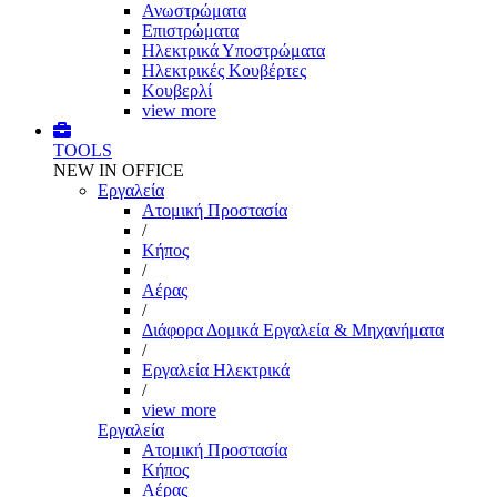
Ανωστρώματα
Επιστρώματα
Ηλεκτρικά Υποστρώματα
Ηλεκτρικές Κουβέρτες
Κουβερλί
view more
TOOLS
NEW IN OFFICE
Εργαλεία
Aτομική Προστασία
/
Kήπος
/
Αέρας
/
Διάφορα Δομικά Εργαλεία & Μηχανήματα
/
Εργαλεία Ηλεκτρικά
/
view more
Εργαλεία
Aτομική Προστασία
Kήπος
Αέρας