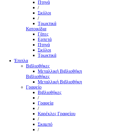
Πτηνά
/
Σκύλοι
/
Τρωκτικά
Κατοικίδια
Γάτες
Ερπετά
Πτηνά
Σκύλοι
Τρωκτικά
Έπιπλα
Βιβλιοθήκες
Μεταλλική Βιβλιοθήκη
Βιβλιοθήκες
Μεταλλική Βιβλιοθήκη
Γραφείο
Βιβλιοθήκες
/
Γραφεία
/
Καρέκλες Γραφείου
/
Σκαμπό
/