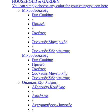
HOUSEHOLD & GARDEN
You can simply choose any color for your category icon here
Μικροσυσκευές
Fun Cooking
/
Πρωινό
/
Σκούπες
/
Συσκευές Μαγειρικής
/
Συσκευές Σιδερώματος
Μικροσυσκευές
Fun Cooking
Πρωινό
Σκούπες
Συσκευές Μαγειρικής
Συσκευές Σιδερώματος
Οικιακός Εξοπλισμός
Αξεσουάρ Κουζίνας
/
Ασφάλεια
/
Αφυγραντήρες - Ιονιστές
/