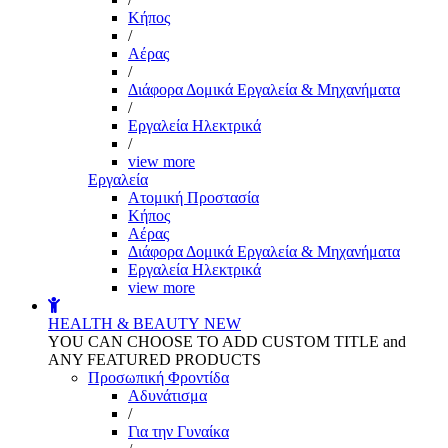
Kήπος
/
Αέρας
/
Διάφορα Δομικά Εργαλεία & Μηχανήματα
/
Εργαλεία Ηλεκτρικά
/
view more
Εργαλεία
Aτομική Προστασία
Kήπος
Αέρας
Διάφορα Δομικά Εργαλεία & Μηχανήματα
Εργαλεία Ηλεκτρικά
view more
HEALTH & BEAUTY
NEW
YOU CAN CHOOSE TO ADD CUSTOM TITLE and
ANY FEATURED PRODUCTS
Προσωπική Φροντίδα
Αδυνάτισμα
/
Για την Γυναίκα