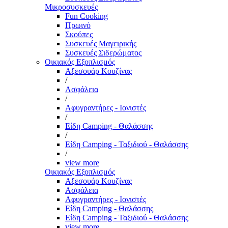
Μικροσυσκευές
Fun Cooking
Πρωινό
Σκούπες
Συσκευές Μαγειρικής
Συσκευές Σιδερώματος
Οικιακός Εξοπλισμός
Αξεσουάρ Κουζίνας
/
Ασφάλεια
/
Αφυγραντήρες - Ιονιστές
/
Είδη Camping - Θαλάσσης
/
Είδη Camping - Ταξιδιού - Θαλάσσης
/
view more
Οικιακός Εξοπλισμός
Αξεσουάρ Κουζίνας
Ασφάλεια
Αφυγραντήρες - Ιονιστές
Είδη Camping - Θαλάσσης
Είδη Camping - Ταξιδιού - Θαλάσσης
view more