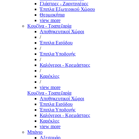
Γλάστρες - Ζαρντινιέρες
Έπιπλα Εξωτερικού Χώρου
Θερμοκήπια
view more
Κουζίνα - Τραπεζαρία
Αποθηκευτικοί Χώροι
/
Έπιπλα Εισόδου
/
Έπιπλα Υποδοχής
/
Καλόγεροι - Κρεμάστρες
/
Καρέκλες
/
view more
Κουζίνα - Τραπεζαρία
Αποθηκευτικοί Χώροι
Έπιπλα Εισόδου
Έπιπλα Υποδοχής
Καλόγεροι - Κρεμάστρες
Καρέκλες
view more
Μπάνιο
Αξεσουάρ