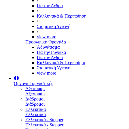
/
Για τον Άνδρα
/
Καλλυντικά & Περιποίηση
/
Στοματική Υγιεινή
/
view more
Προσωπική Φροντίδα
Αδυνάτισμα
Για την Γυναίκα
Για τον Άνδρα
Καλλυντικά & Περιποίηση
Στοματική Υγιεινή
view more
Όργανα Γυμναστικής
Αξεσουάρ
Αξεσουάρ
Διάδρομοι
Διάδρομοι
Ελλειπτικά
Ελλειπτικά
Ελλειπτικά - Stepper
Ελλειπτικά - Stepper