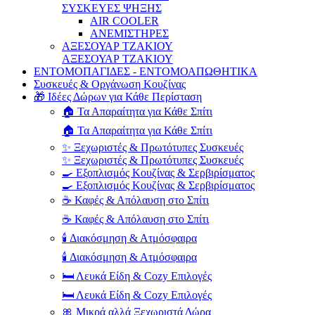
ΣΥΣΚΕΥΕΣ ΨΗΞΗΣ
AIR COOLER
ΑΝΕΜΙΣΤΗΡΕΣ
ΑΞΕΣΟΥΑΡ ΤΖΑΚΙΟΥ
ΑΞΕΣΟΥΑΡ ΤΖΑΚΙΟΥ
ΕΝΤΟΜΟΠΑΓΙΔΕΣ - ΕΝΤΟΜΟΑΠΩΘΗΤΙΚΑ
Συσκευές & Οργάνωση Κουζίνας
🎁 Ιδέες Δώρων για Κάθε Περίσταση
🏠 Τα Απαραίτητα για Κάθε Σπίτι
🏠 Τα Απαραίτητα για Κάθε Σπίτι
✨ Ξεχωριστές & Πρωτότυπες Συσκευές
✨ Ξεχωριστές & Πρωτότυπες Συσκευές
🍳 Εξοπλισμός Κουζίνας & Σερβιρίσματος
🍳 Εξοπλισμός Κουζίνας & Σερβιρίσματος
☕ Καφές & Απόλαυση στο Σπίτι
☕ Καφές & Απόλαυση στο Σπίτι
🕯️ Διακόσμηση & Ατμόσφαιρα
🕯️ Διακόσμηση & Ατμόσφαιρα
🛏️ Λευκά Είδη & Cozy Επιλογές
🛏️ Λευκά Είδη & Cozy Επιλογές
🎀 Μικρά αλλά Ξεχωριστά Δώρα