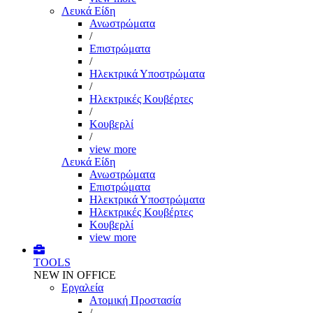
Λευκά Είδη
Ανωστρώματα
/
Επιστρώματα
/
Ηλεκτρικά Υποστρώματα
/
Ηλεκτρικές Κουβέρτες
/
Κουβερλί
/
view more
Λευκά Είδη
Ανωστρώματα
Επιστρώματα
Ηλεκτρικά Υποστρώματα
Ηλεκτρικές Κουβέρτες
Κουβερλί
view more
TOOLS
NEW IN OFFICE
Εργαλεία
Aτομική Προστασία
/