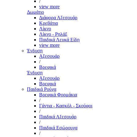
/
view more
Δωμάτιο
Διάφορα Αξεσουάρ
Κρεβάτια
Λίκνο
Λίκνο - Ρηλάξ
Παιδικά Λευκά Είδη
view more
Ένδυση
Αξεσουάρ
/
Βρεφικά
Ένδυση
Αξεσουάρ
Βρεφικά
Παιδικά Ρούχα
Βρεφικά Φορμάκια
/
Γάντια - Κασκόλ - Σκούφοι
/
Παιδικά Αξεσουάρ
/
Παιδικά Εσώρουχα
/