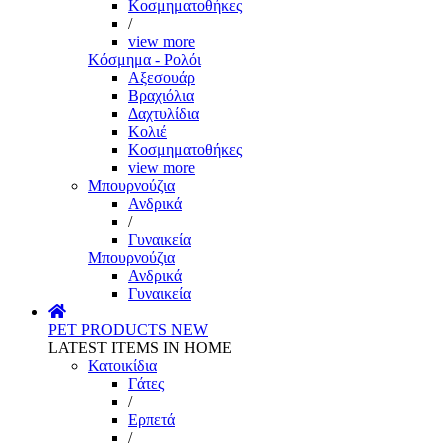
Κοσμηματοθήκες
/
view more
Κόσμημα - Ρολόι
Αξεσουάρ
Βραχιόλια
Δαχτυλίδια
Κολιέ
Κοσμηματοθήκες
view more
Μπουρνούζια
Ανδρικά
/
Γυναικεία
Μπουρνούζια
Ανδρικά
Γυναικεία
PET PRODUCTS
NEW
LATEST ITEMS IN HOME
Κατοικίδια
Γάτες
/
Ερπετά
/