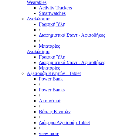
Wearables
Activity Trackers
Smartwatches
Αναλώσιμα
Γραφική Ύλη
/
Διαφημιστικά Σταντ - Αφισοθήκες
/
Μπαταρίες
Αναλώσιμα
Γραφική Ύλη
Διαφημιστικά Σταντ - Αφισοθήκες
Μπαταρίες
Αξεσουάρ Κινητών - Tablet
Power Bank
/
Power Banks
/
Ακουστικά
/
Βάσεις Κινητών
/
Διάφορα Αξεσουάρ Tablet
/
view more