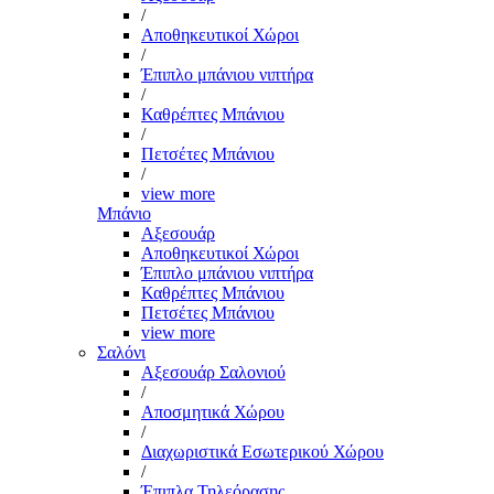
/
Αποθηκευτικοί Χώροι
/
Έπιπλο μπάνιου νιπτήρα
/
Καθρέπτες Μπάνιου
/
Πετσέτες Μπάνιου
/
view more
Μπάνιο
Αξεσουάρ
Αποθηκευτικοί Χώροι
Έπιπλο μπάνιου νιπτήρα
Καθρέπτες Μπάνιου
Πετσέτες Μπάνιου
view more
Σαλόνι
Αξεσουάρ Σαλονιού
/
Αποσμητικά Χώρου
/
Διαχωριστικά Εσωτερικού Χώρου
/
Έπιπλα Τηλεόρασης