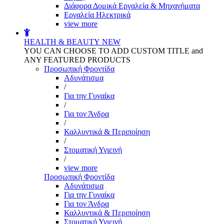
Διάφορα Δομικά Εργαλεία & Μηχανήματα
Εργαλεία Ηλεκτρικά
view more
HEALTH & BEAUTY
NEW
YOU CAN CHOOSE TO ADD CUSTOM TITLE and
ANY FEATURED PRODUCTS
Προσωπική Φροντίδα
Αδυνάτισμα
/
Για την Γυναίκα
/
Για τον Άνδρα
/
Καλλυντικά & Περιποίηση
/
Στοματική Υγιεινή
/
view more
Προσωπική Φροντίδα
Αδυνάτισμα
Για την Γυναίκα
Για τον Άνδρα
Καλλυντικά & Περιποίηση
Στοματική Υγιεινή