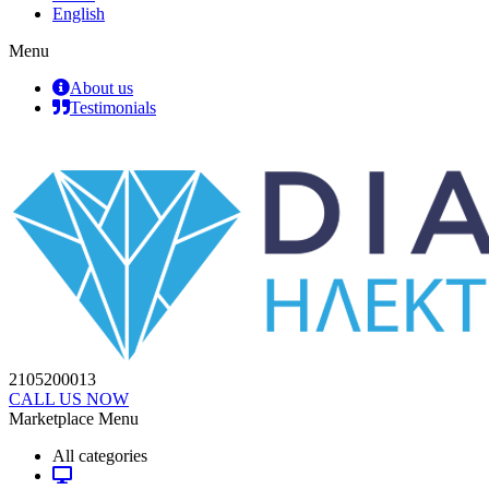
English
Menu
About us
Testimonials
2105200013
CALL US NOW
Marketplace Menu
All categories