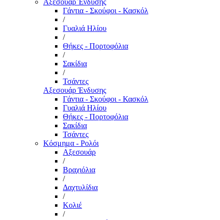
Αξεσουάρ Ένδυσης
Γάντια - Σκούφοι - Κασκόλ
/
Γυαλιά Ηλίου
/
Θήκες - Πορτοφόλια
/
Σακίδια
/
Τσάντες
Αξεσουάρ Ένδυσης
Γάντια - Σκούφοι - Κασκόλ
Γυαλιά Ηλίου
Θήκες - Πορτοφόλια
Σακίδια
Τσάντες
Κόσμημα - Ρολόι
Αξεσουάρ
/
Βραχιόλια
/
Δαχτυλίδια
/
Κολιέ
/