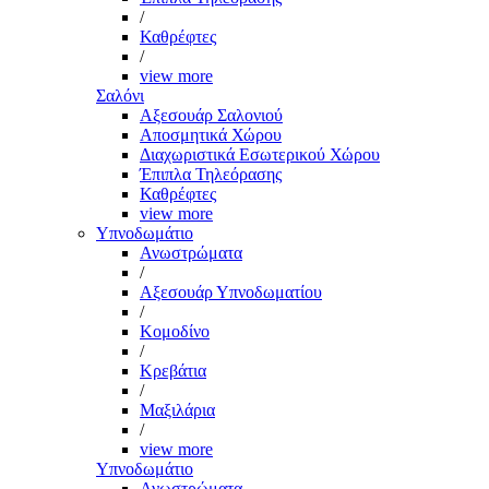
/
Καθρέφτες
/
view more
Σαλόνι
Αξεσουάρ Σαλονιού
Αποσμητικά Χώρου
Διαχωριστικά Εσωτερικού Χώρου
Έπιπλα Τηλεόρασης
Καθρέφτες
view more
Υπνοδωμάτιο
Ανωστρώματα
/
Αξεσουάρ Υπνοδωματίου
/
Κομοδίνο
/
Κρεβάτια
/
Μαξιλάρια
/
view more
Υπνοδωμάτιο
Ανωστρώματα