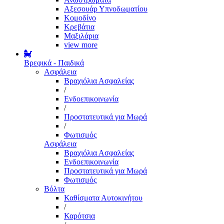
Αξεσουάρ Υπνοδωματίου
Κομοδίνο
Κρεβάτια
Μαξιλάρια
view more
Βρεφικά - Παιδικά
Ασφάλεια
Βραχιόλια Ασφαλείας
/
Ενδοεπικοινωνία
/
Προστατευτικά για Μωρά
/
Φωτισμός
Ασφάλεια
Βραχιόλια Ασφαλείας
Ενδοεπικοινωνία
Προστατευτικά για Μωρά
Φωτισμός
Βόλτα
Καθίσματα Αυτοκινήτου
/
Καρότσια