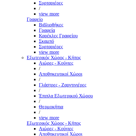
Συρταριέρες
/
view more
Γραφείο
Βιβλιοθήκες
Γραφεία
Καρέκλες Γραφείου
Σκαμπό
Συρταριέρες
view more
Εξωτερικός Χώρος - Κήπος
Αιώρες - Κούνιες
/
Αποθηκευτικοί Χώροι
/
Γλάστρες - Ζαρντινιέρες
/
Έπιπλα Εξωτερικού Χώρου
/
Θερμοκήπια
/
view more
Εξωτερικός Χώρος - Κήπος
Αιώρες - Κούνιες
Αποθηκευτικοί Χώροι