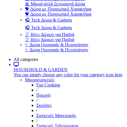
🎀 Μικρά αλλά Ξεχωριστά Δώρα
💝 Δώρα με Προσωπικό Χαρακτήρα
💝 Δώρα με Προσωπικό Χαρακτήρα
🎧 Tech Δώρα & Gadgets
🎧 Tech Δώρα & Gadgets
🎈 Ιδέες Δώρων για Παιδιά
🎈 Ιδέες Δώρων για Παιδιά
✨ Δώρα Ομορφιάς & Περιποίησης
✨ Δώρα Ομορφιάς & Περιποίησης
All categories
HOUSEHOLD & GARDEN
You can simply choose any color for your category icon here
Μικροσυσκευές
Fun Cooking
/
Πρωινό
/
Σκούπες
/
Συσκευές Μαγειρικής
/
Συσκευές Σιδερώματος