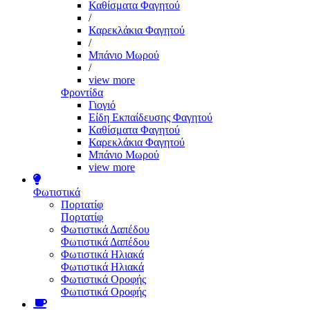
Καθίσματα Φαγητού
/
Καρεκλάκια Φαγητού
/
Μπάνιο Μωρού
/
view more
Φροντίδα
Γιογιό
Είδη Εκπαίδευσης Φαγητού
Καθίσματα Φαγητού
Καρεκλάκια Φαγητού
Μπάνιο Μωρού
view more
Φωτιστικά
Πορτατίφ
Πορτατίφ
Φωτιστικά Δαπέδου
Φωτιστικά Δαπέδου
Φωτιστικά Ηλιακά
Φωτιστικά Ηλιακά
Φωτιστικά Οροφής
Φωτιστικά Οροφής