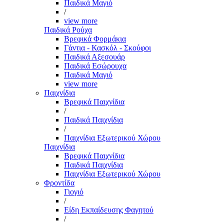
Παιδικά Μαγιό
/
view more
Παιδικά Ρούχα
Βρεφικά Φορμάκια
Γάντια - Κασκόλ - Σκούφοι
Παιδικά Αξεσουάρ
Παιδικά Εσώρουχα
Παιδικά Μαγιό
view more
Παιχνίδια
Βρεφικά Παιχνίδια
/
Παιδικά Παιχνίδια
/
Παιχνίδια Εξωτερικού Χώρου
Παιχνίδια
Βρεφικά Παιχνίδια
Παιδικά Παιχνίδια
Παιχνίδια Εξωτερικού Χώρου
Φροντίδα
Γιογιό
/
Είδη Εκπαίδευσης Φαγητού
/