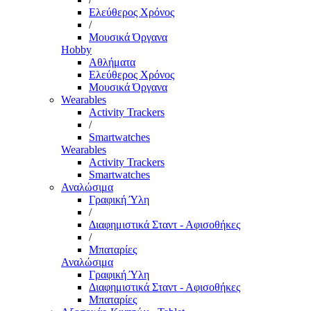
Ελεύθερος Χρόνος
/
Μουσικά Όργανα
Hobby
Αθλήματα
Ελεύθερος Χρόνος
Μουσικά Όργανα
Wearables
Activity Trackers
/
Smartwatches
Wearables
Activity Trackers
Smartwatches
Αναλώσιμα
Γραφική Ύλη
/
Διαφημιστικά Σταντ - Αφισοθήκες
/
Μπαταρίες
Αναλώσιμα
Γραφική Ύλη
Διαφημιστικά Σταντ - Αφισοθήκες
Μπαταρίες