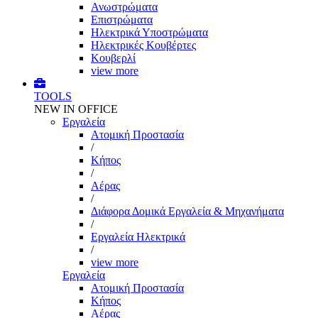
Ανωστρώματα
Επιστρώματα
Ηλεκτρικά Υποστρώματα
Ηλεκτρικές Κουβέρτες
Κουβερλί
view more
TOOLS
NEW IN OFFICE
Εργαλεία
Aτομική Προστασία
/
Kήπος
/
Αέρας
/
Διάφορα Δομικά Εργαλεία & Μηχανήματα
/
Εργαλεία Ηλεκτρικά
/
view more
Εργαλεία
Aτομική Προστασία
Kήπος
Αέρας