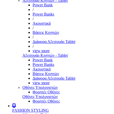
Αξεσουάρ Κινητών - Tablet
Power Bank
/
Power Banks
/
Ακουστικά
/
Βάσεις Κινητών
/
Διάφορα Αξεσουάρ Tablet
/
view more
Αξεσουάρ Κινητών - Tablet
Power Bank
Power Banks
Ακουστικά
Βάσεις Κινητών
Διάφορα Αξεσουάρ Tablet
view more
Οθόνες Υπολογιστών
Φορητές Οθόνες
Οθόνες Υπολογιστών
Φορητές Οθόνες
FASHION STYLING