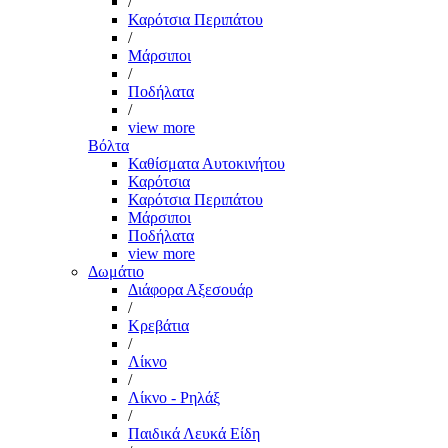
/
Καρότσια Περιπάτου
/
Μάρσιποι
/
Ποδήλατα
/
view more
Βόλτα
Καθίσματα Αυτοκινήτου
Καρότσια
Καρότσια Περιπάτου
Μάρσιποι
Ποδήλατα
view more
Δωμάτιο
Διάφορα Αξεσουάρ
/
Κρεβάτια
/
Λίκνο
/
Λίκνο - Ρηλάξ
/
Παιδικά Λευκά Είδη