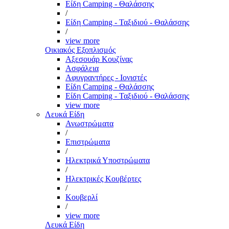
Είδη Camping - Θαλάσσης
/
Είδη Camping - Ταξιδιού - Θαλάσσης
/
view more
Οικιακός Εξοπλισμός
Αξεσουάρ Κουζίνας
Ασφάλεια
Αφυγραντήρες - Ιονιστές
Είδη Camping - Θαλάσσης
Είδη Camping - Ταξιδιού - Θαλάσσης
view more
Λευκά Είδη
Ανωστρώματα
/
Επιστρώματα
/
Ηλεκτρικά Υποστρώματα
/
Ηλεκτρικές Κουβέρτες
/
Κουβερλί
/
view more
Λευκά Είδη