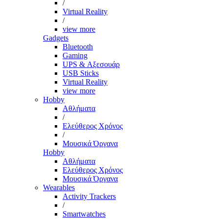
/
Virtual Reality
/
view more
Gadgets
Bluetooth
Gaming
UPS & Αξεσουάρ
USB Sticks
Virtual Reality
view more
Hobby
Αθλήματα
/
Ελεύθερος Χρόνος
/
Μουσικά Όργανα
Hobby
Αθλήματα
Ελεύθερος Χρόνος
Μουσικά Όργανα
Wearables
Activity Trackers
/
Smartwatches