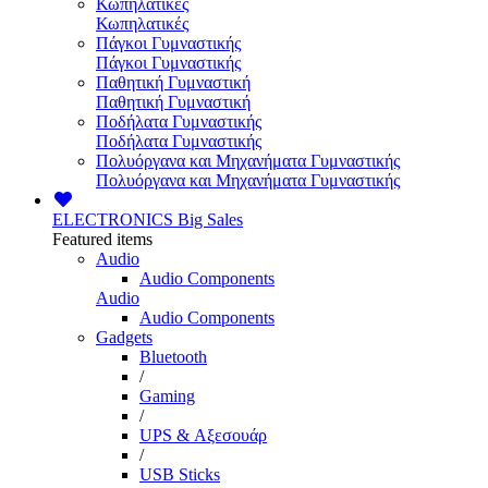
Κωπηλατικές
Κωπηλατικές
Πάγκοι Γυμναστικής
Πάγκοι Γυμναστικής
Παθητική Γυμναστική
Παθητική Γυμναστική
Ποδήλατα Γυμναστικής
Ποδήλατα Γυμναστικής
Πολυόργανα και Μηχανήματα Γυμναστικής
Πολυόργανα και Μηχανήματα Γυμναστικής
ELECTRONICS
Big Sales
Featured items
Audio
Audio Components
Audio
Audio Components
Gadgets
Bluetooth
/
Gaming
/
UPS & Αξεσουάρ
/
USB Sticks