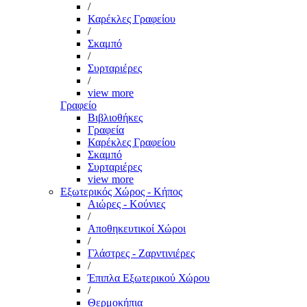
/
Καρέκλες Γραφείου
/
Σκαμπό
/
Συρταριέρες
/
view more
Γραφείο
Βιβλιοθήκες
Γραφεία
Καρέκλες Γραφείου
Σκαμπό
Συρταριέρες
view more
Εξωτερικός Χώρος - Κήπος
Αιώρες - Κούνιες
/
Αποθηκευτικοί Χώροι
/
Γλάστρες - Ζαρντινιέρες
/
Έπιπλα Εξωτερικού Χώρου
/
Θερμοκήπια