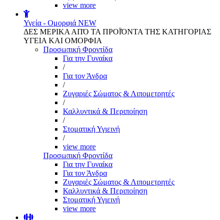
view more
Υγεία - Ομορφιά
NEW
ΔΕΣ ΜΕΡΙΚΑ ΑΠΌ ΤΑ ΠΡΟΪΌΝΤΑ ΤΗΣ ΚΑΤΗΓΟΡΙΑΣ
ΥΓΕΙΑ ΚΑΙ ΟΜΟΡΦΙΑ
Προσωπική Φροντίδα
Για την Γυναίκα
/
Για τον Άνδρα
/
Ζυγαριές Σώματος & Λιπομετρητές
/
Καλλυντικά & Περιποίηση
/
Στοματική Υγιεινή
/
view more
Προσωπική Φροντίδα
Για την Γυναίκα
Για τον Άνδρα
Ζυγαριές Σώματος & Λιπομετρητές
Καλλυντικά & Περιποίηση
Στοματική Υγιεινή
view more