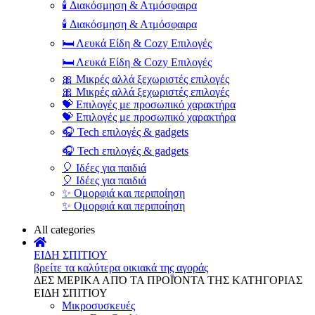
🕯️ Διακόσμηση & Ατμόσφαιρα
🕯️ Διακόσμηση & Ατμόσφαιρα
🛏️ Λευκά Είδη & Cozy Επιλογές
🛏️ Λευκά Είδη & Cozy Επιλογές
🎀 Μικρές αλλά ξεχωριστές επιλογές
🎀 Μικρές αλλά ξεχωριστές επιλογές
💝 Επιλογές με προσωπικό χαρακτήρα
💝 Επιλογές με προσωπικό χαρακτήρα
🎧 Tech επιλογές & gadgets
🎧 Tech επιλογές & gadgets
🎈 Ιδέες για παιδιά
🎈 Ιδέες για παιδιά
✨ Ομορφιά και περιποίηση
✨ Ομορφιά και περιποίηση
All categories
ΕΙΔΗ ΣΠΙΤΙΟΥ
βρείτε τα καλύτερα οικιακά της αγοράς
ΔΕΣ ΜΕΡΙΚΑ ΑΠΌ ΤΑ ΠΡΟΪΌΝΤΑ ΤΗΣ ΚΑΤΗΓΟΡΙΑΣ
ΕΙΔΗ ΣΠΙΤΙΟΥ
Μικροσυσκευές