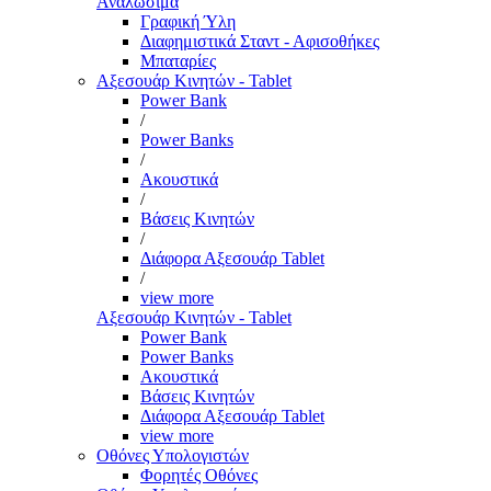
Αναλώσιμα
Γραφική Ύλη
Διαφημιστικά Σταντ - Αφισοθήκες
Μπαταρίες
Αξεσουάρ Κινητών - Tablet
Power Bank
/
Power Banks
/
Ακουστικά
/
Βάσεις Κινητών
/
Διάφορα Αξεσουάρ Tablet
/
view more
Αξεσουάρ Κινητών - Tablet
Power Bank
Power Banks
Ακουστικά
Βάσεις Κινητών
Διάφορα Αξεσουάρ Tablet
view more
Οθόνες Υπολογιστών
Φορητές Οθόνες