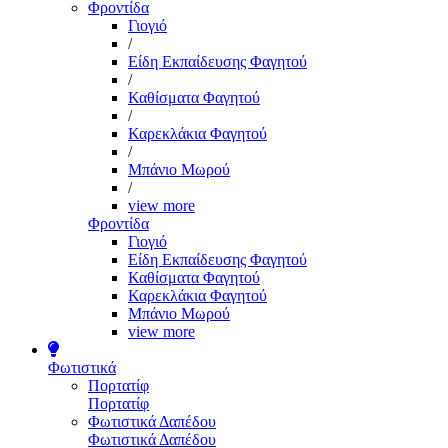
Φροντίδα
Γιογιό
/
Είδη Εκπαίδευσης Φαγητού
/
Καθίσματα Φαγητού
/
Καρεκλάκια Φαγητού
/
Μπάνιο Μωρού
/
view more
Φροντίδα
Γιογιό
Είδη Εκπαίδευσης Φαγητού
Καθίσματα Φαγητού
Καρεκλάκια Φαγητού
Μπάνιο Μωρού
view more
Φωτιστικά
Πορτατίφ
Πορτατίφ
Φωτιστικά Δαπέδου
Φωτιστικά Δαπέδου