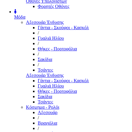
Οθόνες Υπολογιστών
Φορητές Οθόνες
Μόδα
Αξεσουάρ Ένδυσης
Γάντια - Σκούφοι - Κασκόλ
/
Γυαλιά Ηλίου
/
Θήκες - Πορτοφόλια
/
Σακίδια
/
Τσάντες
Αξεσουάρ Ένδυσης
Γάντια - Σκούφοι - Κασκόλ
Γυαλιά Ηλίου
Θήκες - Πορτοφόλια
Σακίδια
Τσάντες
Κόσμημα - Ρολόι
Αξεσουάρ
/
Βραχιόλια
/