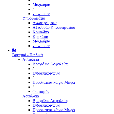
Μαξιλάρια
/
view more
Υπνοδωμάτιο
Ανωστρώματα
Αξεσουάρ Υπνοδωματίου
Κομοδίνο
Κρεβάτια
Μαξιλάρια
view more
Βρεφικά - Παιδικά
Ασφάλεια
Βραχιόλια Ασφαλείας
/
Ενδοεπικοινωνία
/
Προστατευτικά για Μωρά
/
Φωτισμός
Ασφάλεια
Βραχιόλια Ασφαλείας
Ενδοεπικοινωνία
Προστατευτικά για Μωρά