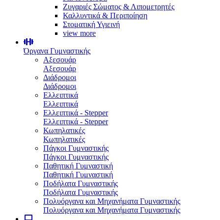
Ζυγαριές Σώματος & Λιπομετρητές
Καλλυντικά & Περιποίηση
Στοματική Υγιεινή
view more
Όργανα Γυμναστικής
Αξεσουάρ
Αξεσουάρ
Διάδρομοι
Διάδρομοι
Ελλειπτικά
Ελλειπτικά
Ελλειπτικά - Stepper
Ελλειπτικά - Stepper
Κωπηλατικές
Κωπηλατικές
Πάγκοι Γυμναστικής
Πάγκοι Γυμναστικής
Παθητική Γυμναστική
Παθητική Γυμναστική
Ποδήλατα Γυμναστικής
Ποδήλατα Γυμναστικής
Πολυόργανα και Μηχανήματα Γυμναστικής
Πολυόργανα και Μηχανήματα Γυμναστικής