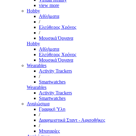
view more
Hobby
Αθλήματα
/
Ελεύθερος Χρόνος
/
Μουσικά Όργανα
Hobby
Αθλήματα
Ελεύθερος Χρόνος
Μουσικά Όργανα
Wearables
Activity Trackers
/
Smartwatches
Wearables
Activity Trackers
Smartwatches
Αναλώσιμα
Γραφική Ύλη
/
Διαφημιστικά Σταντ - Αφισοθήκες
/
Μπαταρίες