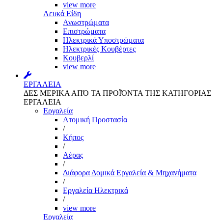
view more
Λευκά Είδη
Ανωστρώματα
Επιστρώματα
Ηλεκτρικά Υποστρώματα
Ηλεκτρικές Κουβέρτες
Κουβερλί
view more
ΕΡΓΑΛΕΙΑ
ΔΕΣ ΜΕΡΙΚΑ ΑΠΌ ΤΑ ΠΡΟΪΌΝΤΑ ΤΗΣ ΚΑΤΗΓΟΡΙΑΣ
ΕΡΓΑΛΕΙΑ
Εργαλεία
Aτομική Προστασία
/
Kήπος
/
Αέρας
/
Διάφορα Δομικά Εργαλεία & Μηχανήματα
/
Εργαλεία Ηλεκτρικά
/
view more
Εργαλεία