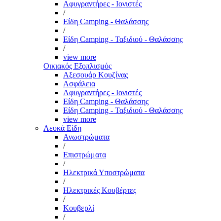
Αφυγραντήρες - Ιονιστές
/
Είδη Camping - Θαλάσσης
/
Είδη Camping - Ταξιδιού - Θαλάσσης
/
view more
Οικιακός Εξοπλισμός
Αξεσουάρ Κουζίνας
Ασφάλεια
Αφυγραντήρες - Ιονιστές
Είδη Camping - Θαλάσσης
Είδη Camping - Ταξιδιού - Θαλάσσης
view more
Λευκά Είδη
Ανωστρώματα
/
Επιστρώματα
/
Ηλεκτρικά Υποστρώματα
/
Ηλεκτρικές Κουβέρτες
/
Κουβερλί
/