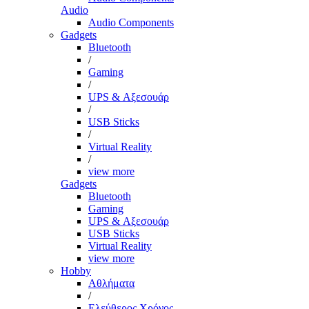
Audio
Audio Components
Gadgets
Bluetooth
/
Gaming
/
UPS & Αξεσουάρ
/
USB Sticks
/
Virtual Reality
/
view more
Gadgets
Bluetooth
Gaming
UPS & Αξεσουάρ
USB Sticks
Virtual Reality
view more
Hobby
Αθλήματα
/
Ελεύθερος Χρόνος