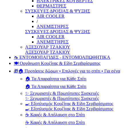
ΗΛΕΚΤΡΙΚΕΣ ΚΟΥΒΕΡΤΕΣ
ΘΕΡΜΑΣΤΡΕΣ
ΣΥΣΚΕΥΕΣ ΔΡΟΣΙΑΣ & ΨΥΞΗΣ
AIR COOLER
/
ΑΝΕΜΙΣΤΗΡΕΣ
ΣΥΣΚΕΥΕΣ ΔΡΟΣΙΑΣ & ΨΥΞΗΣ
AIR COOLER
ΑΝΕΜΙΣΤΗΡΕΣ
ΑΞΕΣΟΥΑΡ ΤΖΑΚΙΟΥ
ΑΞΕΣΟΥΑΡ ΤΖΑΚΙΟΥ
🦟 ΕΝΤΟΜΟΠΑΓΙΔΕΣ - ΕΝΤΟΜΟΑΠΩΘΗΤΙΚΑ
🍽️ Οργάνωση Κουζίνας & Είδη Σερβιρίσματος
🎁🏠 Προτάσεις δώρων • Επιλογές για το σπίτι • Για σένα
🏠 Τα Απαραίτητα για Κάθε Σπίτι
🏠 Τα Απαραίτητα για Κάθε Σπίτι
✨ Ξεχωριστές & Πρωτότυπες Συσκευές
✨ Ξεχωριστές & Πρωτότυπες Συσκευές
🍳 Εξοπλισμός Κουζίνας & Είδη Σερβιρίσματος
🍳 Εξοπλισμός Κουζίνας & Είδη Σερβιρίσματος
☕ Καφές & Απόλαυση στο Σπίτι
☕ Καφές & Απόλαυση στο Σπίτι