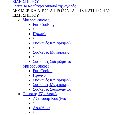
ΕΙΔΗ ΣΠΙΤΙΟΥ
βρείτε τα καλύτερα οικιακά της αγοράς
ΔΕΣ ΜΕΡΙΚΑ ΑΠΌ ΤΑ ΠΡΟΪΌΝΤΑ ΤΗΣ ΚΑΤΗΓΟΡΙΑΣ
ΕΙΔΗ ΣΠΙΤΙΟΥ
Μικροσυσκευές
Fun Cooking
/
Πρωινό
/
Συσκευές Καθαρισμού
/
Συσκευές Μαγειρικής
/
Συσκευές Σιδερώματος
Μικροσυσκευές
Fun Cooking
Πρωινό
Συσκευές Καθαρισμού
Συσκευές Μαγειρικής
Συσκευές Σιδερώματος
Οικιακός Εξοπλισμός
Αξεσουάρ Κουζίνας
/
Ασφάλεια
/