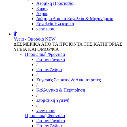
Aτομική Προστασία
Kήπος
Αέρας
Διάφορα Δομικά Εργαλεία & Μηχανήματα
Εργαλεία Ηλεκτρικά
view more
Υγεία - Ομορφιά
NEW
ΔΕΣ ΜΕΡΙΚΑ ΑΠΌ ΤΑ ΠΡΟΪΌΝΤΑ ΤΗΣ ΚΑΤΗΓΟΡΙΑΣ
ΥΓΕΙΑ ΚΑΙ ΟΜΟΡΦΙΑ
Προσωπική Φροντίδα
Για την Γυναίκα
/
Για τον Άνδρα
/
Ζυγαριές Σώματος & Λιπομετρητές
/
Καλλυντικά & Περιποίηση
/
Στοματική Υγιεινή
/
view more
Προσωπική Φροντίδα
Για την Γυναίκα
Για τον Άνδρα