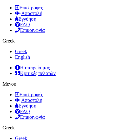
Επιστροφές
Αποστολή
Εγγύηση
FAQ
Επικοινωνία
Greek
Greek
English
Η εταιρεία μας
Κριτικές πελατών
Μενού
Επιστροφές
Αποστολή
Εγγύηση
FAQ
Επικοινωνία
Greek
Greek