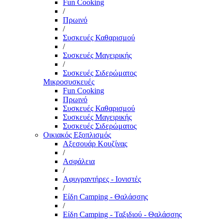
Fun Cooking
/
Πρωινό
/
Συσκευές Καθαρισμού
/
Συσκευές Μαγειρικής
/
Συσκευές Σιδερώματος
Μικροσυσκευές
Fun Cooking
Πρωινό
Συσκευές Καθαρισμού
Συσκευές Μαγειρικής
Συσκευές Σιδερώματος
Οικιακός Εξοπλισμός
Αξεσουάρ Κουζίνας
/
Ασφάλεια
/
Αφυγραντήρες - Ιονιστές
/
Είδη Camping - Θαλάσσης
/
Είδη Camping - Ταξιδιού - Θαλάσσης