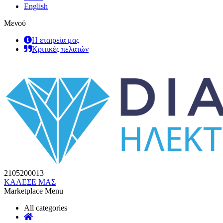
English
Μενού
Η εταιρεία μας
Κριτικές πελατών
2105200013
ΚΑΛΕΣΕ ΜΑΣ
Marketplace Menu
All categories