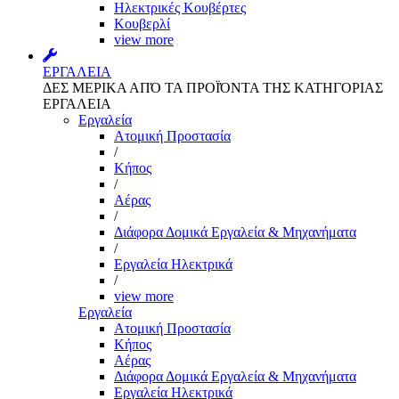
Ηλεκτρικές Κουβέρτες
Κουβερλί
view more
ΕΡΓΑΛΕΙΑ
ΔΕΣ ΜΕΡΙΚΑ ΑΠΌ ΤΑ ΠΡΟΪΌΝΤΑ ΤΗΣ ΚΑΤΗΓΟΡΙΑΣ
ΕΡΓΑΛΕΙΑ
Εργαλεία
Aτομική Προστασία
/
Kήπος
/
Αέρας
/
Διάφορα Δομικά Εργαλεία & Μηχανήματα
/
Εργαλεία Ηλεκτρικά
/
view more
Εργαλεία
Aτομική Προστασία
Kήπος
Αέρας
Διάφορα Δομικά Εργαλεία & Μηχανήματα
Εργαλεία Ηλεκτρικά