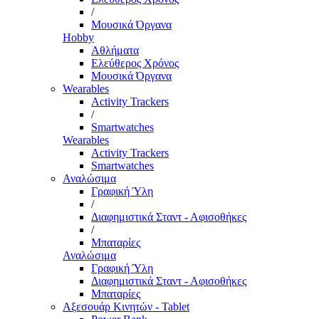
/
Μουσικά Όργανα
Hobby
Αθλήματα
Ελεύθερος Χρόνος
Μουσικά Όργανα
Wearables
Activity Trackers
/
Smartwatches
Wearables
Activity Trackers
Smartwatches
Αναλώσιμα
Γραφική Ύλη
/
Διαφημιστικά Σταντ - Αφισοθήκες
/
Μπαταρίες
Αναλώσιμα
Γραφική Ύλη
Διαφημιστικά Σταντ - Αφισοθήκες
Μπαταρίες
Αξεσουάρ Κινητών - Tablet