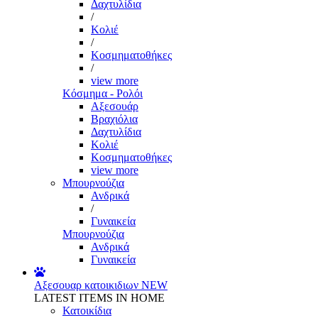
Δαχτυλίδια
/
Κολιέ
/
Κοσμηματοθήκες
/
view more
Κόσμημα - Ρολόι
Αξεσουάρ
Βραχιόλια
Δαχτυλίδια
Κολιέ
Κοσμηματοθήκες
view more
Μπουρνούζια
Ανδρικά
/
Γυναικεία
Μπουρνούζια
Ανδρικά
Γυναικεία
Αξεσουαρ κατοικιδιων
NEW
LATEST ITEMS IN HOME
Κατοικίδια