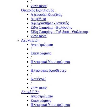
/
view more
Οικιακός Εξοπλισμός
Αξεσουάρ Κουζίνας
Ασφάλεια
Αφυγραντήρες - Ιονιστές
Είδη Camping - Θαλάσσης
Είδη Camping - Ταξιδιού - Θαλάσσης
view more
Λευκά Είδη
Ανωστρώματα
/
Επιστρώματα
/
Ηλεκτρικά Υποστρώματα
/
Ηλεκτρικές Κουβέρτες
/
Κουβερλί
/
view more
Λευκά Είδη
Ανωστρώματα
Επιστρώματα
Ηλεκτρικά Υποστρώματα