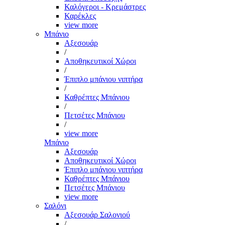
Καλόγεροι - Κρεμάστρες
Καρέκλες
view more
Μπάνιο
Αξεσουάρ
/
Αποθηκευτικοί Χώροι
/
Έπιπλο μπάνιου νιπτήρα
/
Καθρέπτες Μπάνιου
/
Πετσέτες Μπάνιου
/
view more
Μπάνιο
Αξεσουάρ
Αποθηκευτικοί Χώροι
Έπιπλο μπάνιου νιπτήρα
Καθρέπτες Μπάνιου
Πετσέτες Μπάνιου
view more
Σαλόνι
Αξεσουάρ Σαλονιού
/