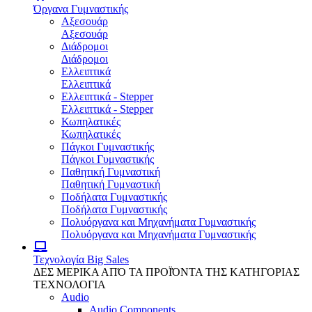
Όργανα Γυμναστικής
Αξεσουάρ
Αξεσουάρ
Διάδρομοι
Διάδρομοι
Ελλειπτικά
Ελλειπτικά
Ελλειπτικά - Stepper
Ελλειπτικά - Stepper
Κωπηλατικές
Κωπηλατικές
Πάγκοι Γυμναστικής
Πάγκοι Γυμναστικής
Παθητική Γυμναστική
Παθητική Γυμναστική
Ποδήλατα Γυμναστικής
Ποδήλατα Γυμναστικής
Πολυόργανα και Μηχανήματα Γυμναστικής
Πολυόργανα και Μηχανήματα Γυμναστικής
Τεχνολογία
Big Sales
ΔΕΣ ΜΕΡΙΚΑ ΑΠΌ ΤΑ ΠΡΟΪΌΝΤΑ ΤΗΣ ΚΑΤΗΓΟΡΙΑΣ
ΤΕΧΝΟΛΟΓΙΑ
Audio
Audio Components