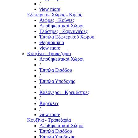
/
view more
Εξωτερικός Χώρος - Κήπος
Αιώρες - Κούνιες
Αποθηκευτικοί Χώροι
Γλάστρες - Ζαρντινιέρες
Έπιπλα Εξωτερικού Χώρου
Θερμοκήπια
view more
Κουζίνα - Τραπεζαρία
Αποθηκευτικοί Χώροι
/
Έπιπλα Εισόδου
/
Έπιπλα Υποδοχής
/
Καλόγεροι - Κρεμάστρες
/
Καρέκλες
/
view more
Κουζίνα - Τραπεζαρία
Αποθηκευτικοί Χώροι
Έπιπλα Εισόδου
Έπιπλα Υποδοχής