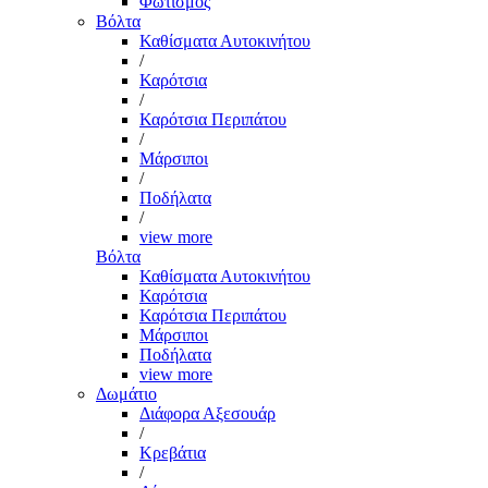
Φωτισμός
Βόλτα
Καθίσματα Αυτοκινήτου
/
Καρότσια
/
Καρότσια Περιπάτου
/
Μάρσιποι
/
Ποδήλατα
/
view more
Βόλτα
Καθίσματα Αυτοκινήτου
Καρότσια
Καρότσια Περιπάτου
Μάρσιποι
Ποδήλατα
view more
Δωμάτιο
Διάφορα Αξεσουάρ
/
Κρεβάτια
/