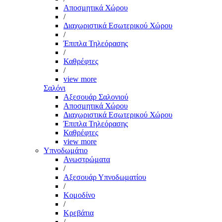
Αποσμητικά Χώρου
/
Διαχωριστικά Εσωτερικού Χώρου
/
Έπιπλα Τηλεόρασης
/
Καθρέφτες
/
view more
Σαλόνι
Αξεσουάρ Σαλονιού
Αποσμητικά Χώρου
Διαχωριστικά Εσωτερικού Χώρου
Έπιπλα Τηλεόρασης
Καθρέφτες
view more
Υπνοδωμάτιο
Ανωστρώματα
/
Αξεσουάρ Υπνοδωματίου
/
Κομοδίνο
/
Κρεβάτια
/