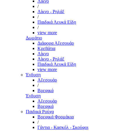
Λίκνο
/
Λίκνο - Ρηλάξ
/
Παιδικά Λευκά Είδη
/
view more
Δωμάτιο
Διάφορα Αξεσουάρ
Κρεβάτια
Λίκνο
Λίκνο - Ρηλάξ
Παιδικά Λευκά Είδη
view more
Ένδυση
Αξεσουάρ
/
Βρεφικά
Ένδυση
Αξεσουάρ
Βρεφικά
Παιδικά Ρούχα
Βρεφικά Φορμάκια
/
Γάντια - Κασκόλ - Σκούφοι