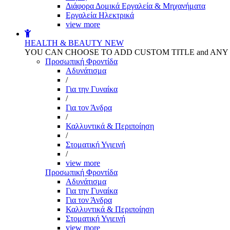
Διάφορα Δομικά Εργαλεία & Μηχανήματα
Εργαλεία Ηλεκτρικά
view more
HEALTH & BEAUTY
NEW
YOU CAN CHOOSE TO ADD CUSTOM TITLE and AN
Προσωπική Φροντίδα
Αδυνάτισμα
/
Για την Γυναίκα
/
Για τον Άνδρα
/
Καλλυντικά & Περιποίηση
/
Στοματική Υγιεινή
/
view more
Προσωπική Φροντίδα
Αδυνάτισμα
Για την Γυναίκα
Για τον Άνδρα
Καλλυντικά & Περιποίηση
Στοματική Υγιεινή
view more