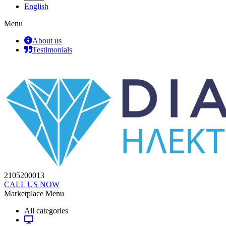
English
Menu
About us
Testimonials
2105200013
CALL US NOW
Marketplace Menu
All categories