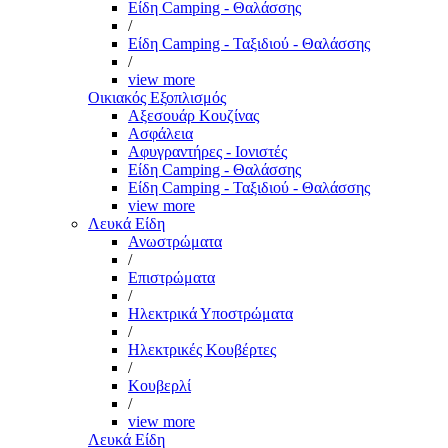
Είδη Camping - Θαλάσσης
/
Είδη Camping - Ταξιδιού - Θαλάσσης
/
view more
Οικιακός Εξοπλισμός
Αξεσουάρ Κουζίνας
Ασφάλεια
Αφυγραντήρες - Ιονιστές
Είδη Camping - Θαλάσσης
Είδη Camping - Ταξιδιού - Θαλάσσης
view more
Λευκά Είδη
Ανωστρώματα
/
Επιστρώματα
/
Ηλεκτρικά Υποστρώματα
/
Ηλεκτρικές Κουβέρτες
/
Κουβερλί
/
view more
Λευκά Είδη