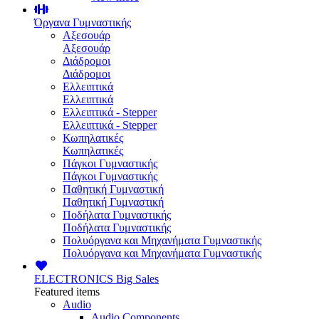
Όργανα Γυμναστικής
Αξεσουάρ
Αξεσουάρ
Διάδρομοι
Διάδρομοι
Ελλειπτικά
Ελλειπτικά
Ελλειπτικά - Stepper
Ελλειπτικά - Stepper
Κωπηλατικές
Κωπηλατικές
Πάγκοι Γυμναστικής
Πάγκοι Γυμναστικής
Παθητική Γυμναστική
Παθητική Γυμναστική
Ποδήλατα Γυμναστικής
Ποδήλατα Γυμναστικής
Πολυόργανα και Μηχανήματα Γυμναστικής
Πολυόργανα και Μηχανήματα Γυμναστικής
ELECTRONICS
Big Sales
Featured items
Audio
Audio Components