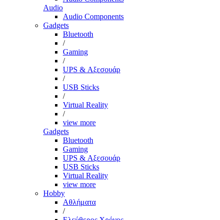
Audio
Audio Components
Gadgets
Bluetooth
/
Gaming
/
UPS & Αξεσουάρ
/
USB Sticks
/
Virtual Reality
/
view more
Gadgets
Bluetooth
Gaming
UPS & Αξεσουάρ
USB Sticks
Virtual Reality
view more
Hobby
Αθλήματα
/
Ελεύθερος Χρόνος