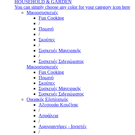
HOUSEHOLD & GARDEN
You can simply choose any color for your category icon here
Μικροσυσκευές
Fun Cooking
/
Πρωινό
/
Σκούπες
/
Συσκευές Μαγειρικής
/
Συσκευές Σιδερώματος
Μικροσυσκευές
Fun Cooking
Πρωινό
Σκούπες
Συσκευές Μαγειρικής
Συσκευές Σιδερώματος
Οικιακός Εξοπλισμός
Αξεσουάρ Κουζίνας
/
Ασφάλεια
/
Αφυγραντήρες - Ιονιστές
/