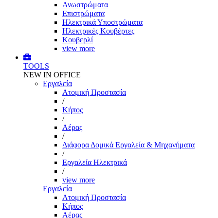
Ανωστρώματα
Επιστρώματα
Ηλεκτρικά Υποστρώματα
Ηλεκτρικές Κουβέρτες
Κουβερλί
view more
TOOLS
NEW IN OFFICE
Εργαλεία
Aτομική Προστασία
/
Kήπος
/
Αέρας
/
Διάφορα Δομικά Εργαλεία & Μηχανήματα
/
Εργαλεία Ηλεκτρικά
/
view more
Εργαλεία
Aτομική Προστασία
Kήπος
Αέρας