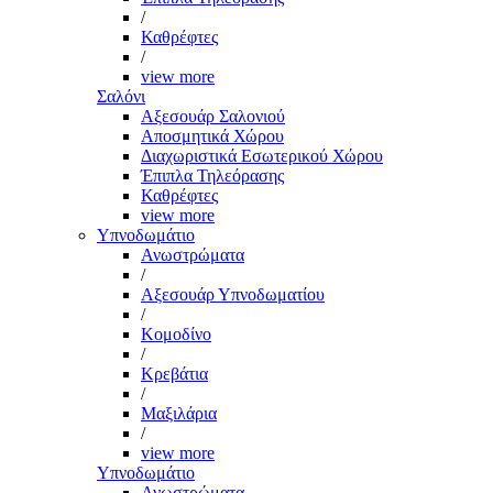
/
Καθρέφτες
/
view more
Σαλόνι
Αξεσουάρ Σαλονιού
Αποσμητικά Χώρου
Διαχωριστικά Εσωτερικού Χώρου
Έπιπλα Τηλεόρασης
Καθρέφτες
view more
Υπνοδωμάτιο
Ανωστρώματα
/
Αξεσουάρ Υπνοδωματίου
/
Κομοδίνο
/
Κρεβάτια
/
Μαξιλάρια
/
view more
Υπνοδωμάτιο
Ανωστρώματα