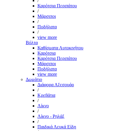
/
Καρότσια Περιπάτου
/
Μάρσιποι
/
Ποδήλατα
/
view more
Βόλτα
Καθίσματα Αυτοκινήτου
Καρότσια
Καρότσια Περιπάτου
Μάρσιποι
Ποδήλατα
view more
Δωμάτιο
Διάφορα Αξεσουάρ
/
Κρεβάτια
/
Λίκνο
/
Λίκνο - Ρηλάξ
/
Παιδικά Λευκά Είδη