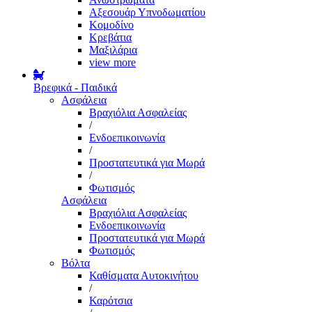
Αξεσουάρ Υπνοδωματίου
Κομοδίνο
Κρεβάτια
Μαξιλάρια
view more
Βρεφικά - Παιδικά
Ασφάλεια
Βραχιόλια Ασφαλείας
/
Ενδοεπικοινωνία
/
Προστατευτικά για Μωρά
/
Φωτισμός
Ασφάλεια
Βραχιόλια Ασφαλείας
Ενδοεπικοινωνία
Προστατευτικά για Μωρά
Φωτισμός
Βόλτα
Καθίσματα Αυτοκινήτου
/
Καρότσια