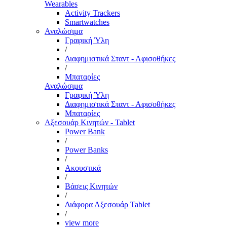
Wearables
Activity Trackers
Smartwatches
Αναλώσιμα
Γραφική Ύλη
/
Διαφημιστικά Σταντ - Αφισοθήκες
/
Μπαταρίες
Αναλώσιμα
Γραφική Ύλη
Διαφημιστικά Σταντ - Αφισοθήκες
Μπαταρίες
Αξεσουάρ Κινητών - Tablet
Power Bank
/
Power Banks
/
Ακουστικά
/
Βάσεις Κινητών
/
Διάφορα Αξεσουάρ Tablet
/
view more