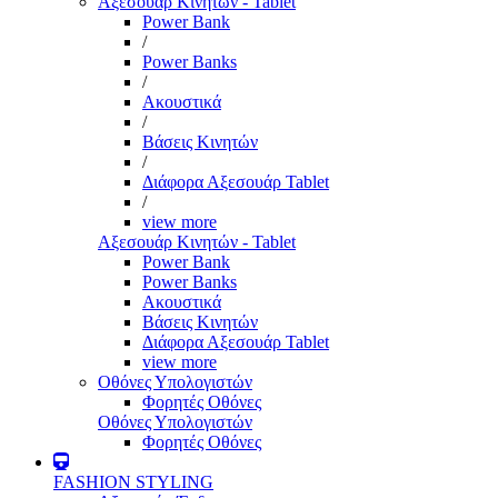
Αξεσουάρ Κινητών - Tablet
Power Bank
/
Power Banks
/
Ακουστικά
/
Βάσεις Κινητών
/
Διάφορα Αξεσουάρ Tablet
/
view more
Αξεσουάρ Κινητών - Tablet
Power Bank
Power Banks
Ακουστικά
Βάσεις Κινητών
Διάφορα Αξεσουάρ Tablet
view more
Οθόνες Υπολογιστών
Φορητές Οθόνες
Οθόνες Υπολογιστών
Φορητές Οθόνες
FASHION STYLING