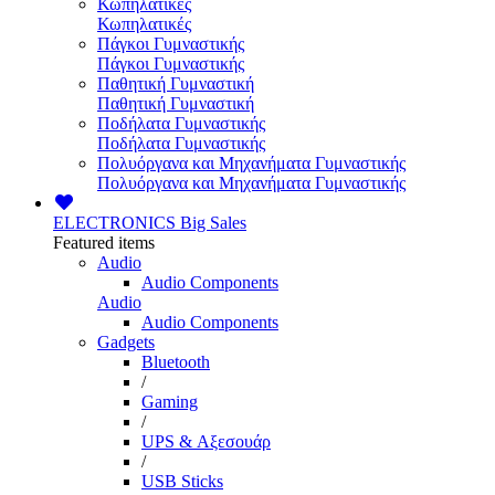
Κωπηλατικές
Κωπηλατικές
Πάγκοι Γυμναστικής
Πάγκοι Γυμναστικής
Παθητική Γυμναστική
Παθητική Γυμναστική
Ποδήλατα Γυμναστικής
Ποδήλατα Γυμναστικής
Πολυόργανα και Μηχανήματα Γυμναστικής
Πολυόργανα και Μηχανήματα Γυμναστικής
ELECTRONICS
Big Sales
Featured items
Audio
Audio Components
Audio
Audio Components
Gadgets
Bluetooth
/
Gaming
/
UPS & Αξεσουάρ
/
USB Sticks