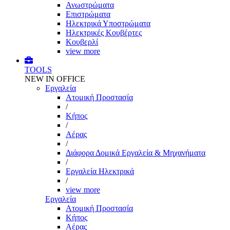
Ανωστρώματα
Επιστρώματα
Ηλεκτρικά Υποστρώματα
Ηλεκτρικές Κουβέρτες
Κουβερλί
view more
TOOLS
NEW IN OFFICE
Εργαλεία
Aτομική Προστασία
/
Kήπος
/
Αέρας
/
Διάφορα Δομικά Εργαλεία & Μηχανήματα
/
Εργαλεία Ηλεκτρικά
/
view more
Εργαλεία
Aτομική Προστασία
Kήπος
Αέρας