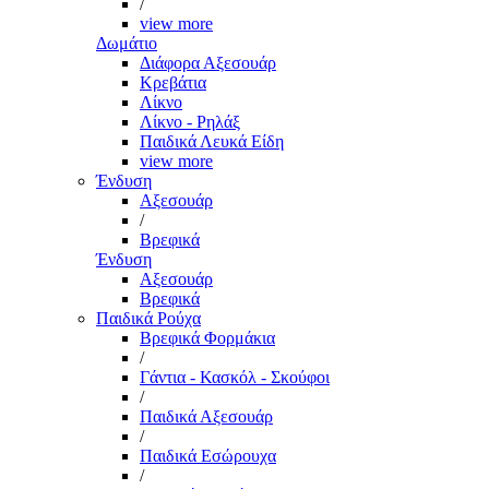
/
view more
Δωμάτιο
Διάφορα Αξεσουάρ
Κρεβάτια
Λίκνο
Λίκνο - Ρηλάξ
Παιδικά Λευκά Είδη
view more
Ένδυση
Αξεσουάρ
/
Βρεφικά
Ένδυση
Αξεσουάρ
Βρεφικά
Παιδικά Ρούχα
Βρεφικά Φορμάκια
/
Γάντια - Κασκόλ - Σκούφοι
/
Παιδικά Αξεσουάρ
/
Παιδικά Εσώρουχα
/