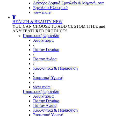
Διάφορα Δομικά Εργαλεία & Μηχανήματα
Εργαλεία Ηλεκτρικά
view more
HEALTH & BEAUTY
NEW
YOU CAN CHOOSE TO ADD CUSTOM TITLE and
ANY FEATURED PRODUCTS
Προσωπική Φροντίδα
Αδυνάτισμα
/
Για την Γυναίκα
/
Για τον Άνδρα
/
Καλλυντικά & Περιποίηση
/
Στοματική Υγιεινή
/
view more
Προσωπική Φροντίδα
Αδυνάτισμα
Για την Γυναίκα
Για τον Άνδρα
Καλλυντικά & Περιποίηση
Στοματική Υγιεινή