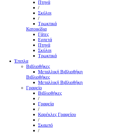
Πτηνά
/
Σκύλοι
/
Τρωκτικά
Κατοικίδια
Γάτες
Ερπετά
Πτηνά
Σκύλοι
Τρωκτικά
Έπιπλα
Βιβλιοθήκες
Μεταλλική Βιβλιοθήκη
Βιβλιοθήκες
Μεταλλική Βιβλιοθήκη
Γραφείο
Βιβλιοθήκες
/
Γραφεία
/
Καρέκλες Γραφείου
/
Σκαμπό
/