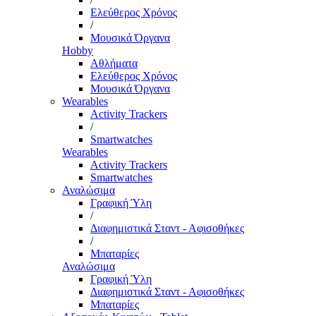
Ελεύθερος Χρόνος
/
Μουσικά Όργανα
Hobby
Αθλήματα
Ελεύθερος Χρόνος
Μουσικά Όργανα
Wearables
Activity Trackers
/
Smartwatches
Wearables
Activity Trackers
Smartwatches
Αναλώσιμα
Γραφική Ύλη
/
Διαφημιστικά Σταντ - Αφισοθήκες
/
Μπαταρίες
Αναλώσιμα
Γραφική Ύλη
Διαφημιστικά Σταντ - Αφισοθήκες
Μπαταρίες