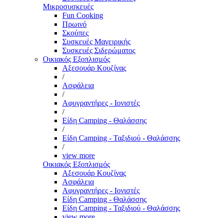
Μικροσυσκευές
Fun Cooking
Πρωινό
Σκούπες
Συσκευές Μαγειρικής
Συσκευές Σιδερώματος
Οικιακός Εξοπλισμός
Αξεσουάρ Κουζίνας
/
Ασφάλεια
/
Αφυγραντήρες - Ιονιστές
/
Είδη Camping - Θαλάσσης
/
Είδη Camping - Ταξιδιού - Θαλάσσης
/
view more
Οικιακός Εξοπλισμός
Αξεσουάρ Κουζίνας
Ασφάλεια
Αφυγραντήρες - Ιονιστές
Είδη Camping - Θαλάσσης
Είδη Camping - Ταξιδιού - Θαλάσσης
view more