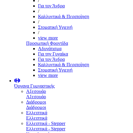
/
Για τον Άνδρα
/
Καλλυντικά & Περιποίηση
/
Στοματική Υγιεινή
/
view more
Προσωπική Φροντίδα
Αδυνάτισμα
Για την Γυναίκα
Για τον Άνδρα
Καλλυντικά & Περιποίηση
Στοματική Υγιεινή
view more
Όργανα Γυμναστικής
Αξεσουάρ
Αξεσουάρ
Διάδρομοι
Διάδρομοι
Ελλειπτικά
Ελλειπτικά
Ελλειπτικά - Stepper
Ελλειπτικά - Stepper