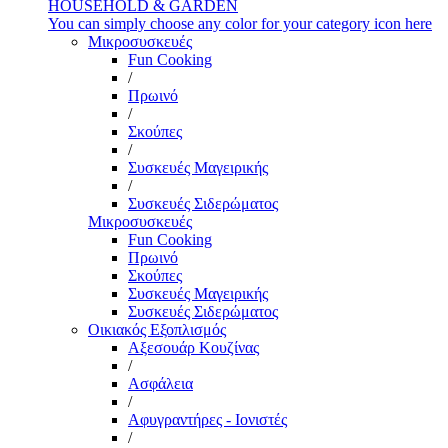
HOUSEHOLD & GARDEN
You can simply choose any color for your category icon here
Μικροσυσκευές
Fun Cooking
/
Πρωινό
/
Σκούπες
/
Συσκευές Μαγειρικής
/
Συσκευές Σιδερώματος
Μικροσυσκευές
Fun Cooking
Πρωινό
Σκούπες
Συσκευές Μαγειρικής
Συσκευές Σιδερώματος
Οικιακός Εξοπλισμός
Αξεσουάρ Κουζίνας
/
Ασφάλεια
/
Αφυγραντήρες - Ιονιστές
/