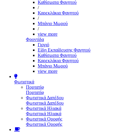
Καθίσματα Φαγητού
/
Καρεκλάκια Φαγητού
/
Μπάνιο Μωρού
/
view more
Φροντίδα
Γιογιό
Είδη Εκπαίδευσης Φαγητού
Καθίσματα Φαγητού
Καρεκλάκια Φαγητού
Μπάνιο Μωρού
view more
Φωτιστικά
Πορτατίφ
Πορτατίφ
Φωτιστικά Δαπέδου
Φωτιστικά Δαπέδου
Φωτιστικά Ηλιακά
Φωτιστικά Ηλιακά
Φωτιστικά Οροφής
Φωτιστικά Οροφής