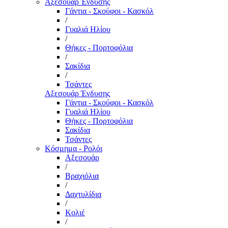
Αξεσουάρ Ένδυσης
Γάντια - Σκούφοι - Κασκόλ
/
Γυαλιά Ηλίου
/
Θήκες - Πορτοφόλια
/
Σακίδια
/
Τσάντες
Αξεσουάρ Ένδυσης
Γάντια - Σκούφοι - Κασκόλ
Γυαλιά Ηλίου
Θήκες - Πορτοφόλια
Σακίδια
Τσάντες
Κόσμημα - Ρολόι
Αξεσουάρ
/
Βραχιόλια
/
Δαχτυλίδια
/
Κολιέ
/