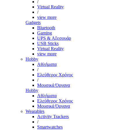
/
Virtual Reality
/
view more
Gadgets
Bluetooth
Gaming
UPS & Αξεσουάρ
USB Sticks
Virtual Reality
view more
Hobby
Αθλήματα
/
Ελεύθερος Χρόνος
/
Μουσικά Όργανα
Hobby
Αθλήματα
Ελεύθερος Χρόνος
Μουσικά Όργανα
Wearables
Activity Trackers
/
Smartwatches