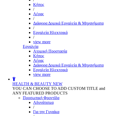
Kήπος
/
Αέρας
/
Διάφορα Δομικά Εργαλεία & Μηχανήματα
/
Εργαλεία Ηλεκτρικά
/
view more
Εργαλεία
Aτομική Προστασία
Kήπος
Αέρας
Διάφορα Δομικά Εργαλεία & Μηχανήματα
Εργαλεία Ηλεκτρικά
view more
HEALTH & BEAUTY
NEW
YOU CAN CHOOSE TO ADD CUSTOM TITLE and
ANY FEATURED PRODUCTS
Προσωπική Φροντίδα
Αδυνάτισμα
/
Για την Γυναίκα