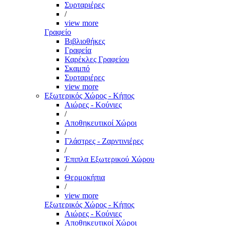
Συρταριέρες
/
view more
Γραφείο
Βιβλιοθήκες
Γραφεία
Καρέκλες Γραφείου
Σκαμπό
Συρταριέρες
view more
Εξωτερικός Χώρος - Κήπος
Αιώρες - Κούνιες
/
Αποθηκευτικοί Χώροι
/
Γλάστρες - Ζαρντινιέρες
/
Έπιπλα Εξωτερικού Χώρου
/
Θερμοκήπια
/
view more
Εξωτερικός Χώρος - Κήπος
Αιώρες - Κούνιες
Αποθηκευτικοί Χώροι