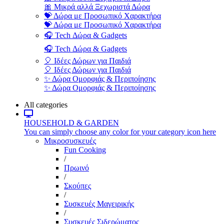
🎀 Μικρά αλλά Ξεχωριστά Δώρα
💝 Δώρα με Προσωπικό Χαρακτήρα
💝 Δώρα με Προσωπικό Χαρακτήρα
🎧 Tech Δώρα & Gadgets
🎧 Tech Δώρα & Gadgets
🎈 Ιδέες Δώρων για Παιδιά
🎈 Ιδέες Δώρων για Παιδιά
✨ Δώρα Ομορφιάς & Περιποίησης
✨ Δώρα Ομορφιάς & Περιποίησης
All categories
HOUSEHOLD & GARDEN
You can simply choose any color for your category icon here
Μικροσυσκευές
Fun Cooking
/
Πρωινό
/
Σκούπες
/
Συσκευές Μαγειρικής
/
Συσκευές Σιδερώματος