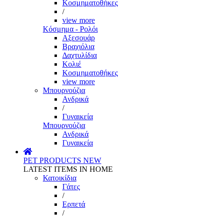
Κοσμηματοθήκες
/
view more
Κόσμημα - Ρολόι
Αξεσουάρ
Βραχιόλια
Δαχτυλίδια
Κολιέ
Κοσμηματοθήκες
view more
Μπουρνούζια
Ανδρικά
/
Γυναικεία
Μπουρνούζια
Ανδρικά
Γυναικεία
PET PRODUCTS
NEW
LATEST ITEMS IN HOME
Κατοικίδια
Γάτες
/
Ερπετά
/