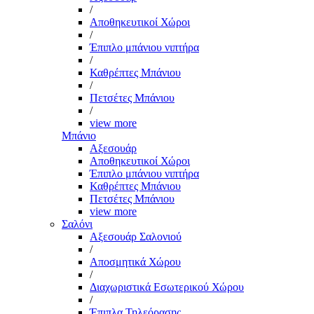
/
Αποθηκευτικοί Χώροι
/
Έπιπλο μπάνιου νιπτήρα
/
Καθρέπτες Μπάνιου
/
Πετσέτες Μπάνιου
/
view more
Μπάνιο
Αξεσουάρ
Αποθηκευτικοί Χώροι
Έπιπλο μπάνιου νιπτήρα
Καθρέπτες Μπάνιου
Πετσέτες Μπάνιου
view more
Σαλόνι
Αξεσουάρ Σαλονιού
/
Αποσμητικά Χώρου
/
Διαχωριστικά Εσωτερικού Χώρου
/
Έπιπλα Τηλεόρασης