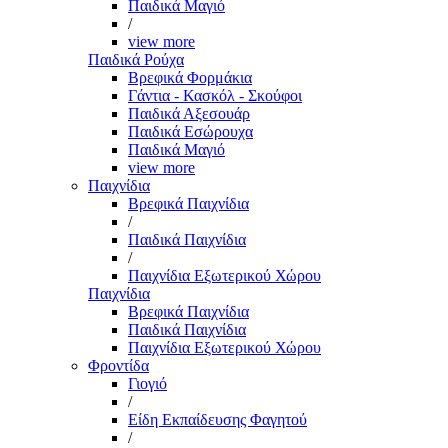
Παιδικά Μαγιό
/
view more
Παιδικά Ρούχα
Βρεφικά Φορμάκια
Γάντια - Κασκόλ - Σκούφοι
Παιδικά Αξεσουάρ
Παιδικά Εσώρουχα
Παιδικά Μαγιό
view more
Παιχνίδια
Βρεφικά Παιχνίδια
/
Παιδικά Παιχνίδια
/
Παιχνίδια Εξωτερικού Χώρου
Παιχνίδια
Βρεφικά Παιχνίδια
Παιδικά Παιχνίδια
Παιχνίδια Εξωτερικού Χώρου
Φροντίδα
Γιογιό
/
Είδη Εκπαίδευσης Φαγητού
/