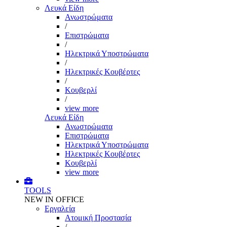
Λευκά Είδη
Ανωστρώματα
/
Επιστρώματα
/
Ηλεκτρικά Υποστρώματα
/
Ηλεκτρικές Κουβέρτες
/
Κουβερλί
/
view more
Λευκά Είδη
Ανωστρώματα
Επιστρώματα
Ηλεκτρικά Υποστρώματα
Ηλεκτρικές Κουβέρτες
Κουβερλί
view more
TOOLS
NEW IN OFFICE
Εργαλεία
Aτομική Προστασία
/