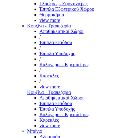
Γλάστρες - Ζαρντινιέρες
Έπιπλα Εξωτερικού Χώρου
Θερμοκήπια
view more
Κουζίνα - Τραπεζαρία
Αποθηκευτικοί Χώροι
/
Έπιπλα Εισόδου
/
Έπιπλα Υποδοχής
/
Καλόγεροι - Κρεμάστρες
/
Καρέκλες
/
view more
Κουζίνα - Τραπεζαρία
Αποθηκευτικοί Χώροι
Έπιπλα Εισόδου
Έπιπλα Υποδοχής
Καλόγεροι - Κρεμάστρες
Καρέκλες
view more
Μπάνιο
Αξεσουάρ