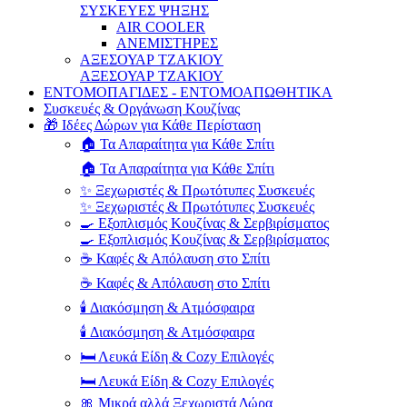
ΣΥΣΚΕΥΕΣ ΨΗΞΗΣ
AIR COOLER
ΑΝΕΜΙΣΤΗΡΕΣ
ΑΞΕΣΟΥΑΡ ΤΖΑΚΙΟΥ
ΑΞΕΣΟΥΑΡ ΤΖΑΚΙΟΥ
ΕΝΤΟΜΟΠΑΓΙΔΕΣ - ΕΝΤΟΜΟΑΠΩΘΗΤΙΚΑ
Συσκευές & Οργάνωση Κουζίνας
🎁 Ιδέες Δώρων για Κάθε Περίσταση
🏠 Τα Απαραίτητα για Κάθε Σπίτι
🏠 Τα Απαραίτητα για Κάθε Σπίτι
✨ Ξεχωριστές & Πρωτότυπες Συσκευές
✨ Ξεχωριστές & Πρωτότυπες Συσκευές
🍳 Εξοπλισμός Κουζίνας & Σερβιρίσματος
🍳 Εξοπλισμός Κουζίνας & Σερβιρίσματος
☕ Καφές & Απόλαυση στο Σπίτι
☕ Καφές & Απόλαυση στο Σπίτι
🕯️ Διακόσμηση & Ατμόσφαιρα
🕯️ Διακόσμηση & Ατμόσφαιρα
🛏️ Λευκά Είδη & Cozy Επιλογές
🛏️ Λευκά Είδη & Cozy Επιλογές
🎀 Μικρά αλλά Ξεχωριστά Δώρα