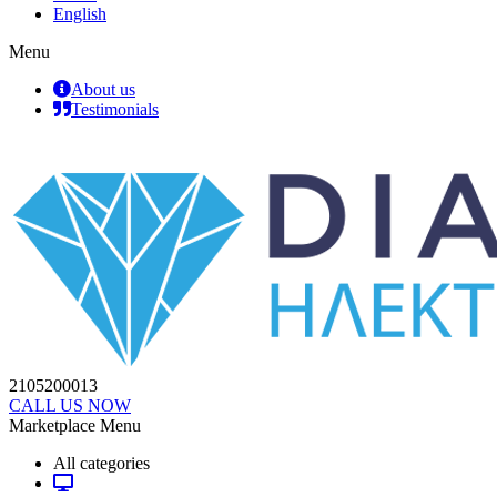
English
Menu
About us
Testimonials
2105200013
CALL US NOW
Marketplace Menu
All categories