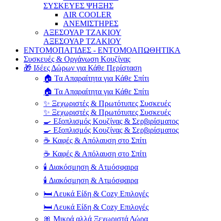
ΣΥΣΚΕΥΕΣ ΨΗΞΗΣ
AIR COOLER
ΑΝΕΜΙΣΤΗΡΕΣ
ΑΞΕΣΟΥΑΡ ΤΖΑΚΙΟΥ
ΑΞΕΣΟΥΑΡ ΤΖΑΚΙΟΥ
ΕΝΤΟΜΟΠΑΓΙΔΕΣ - ΕΝΤΟΜΟΑΠΩΘΗΤΙΚΑ
Συσκευές & Οργάνωση Κουζίνας
🎁 Ιδέες Δώρων για Κάθε Περίσταση
🏠 Τα Απαραίτητα για Κάθε Σπίτι
🏠 Τα Απαραίτητα για Κάθε Σπίτι
✨ Ξεχωριστές & Πρωτότυπες Συσκευές
✨ Ξεχωριστές & Πρωτότυπες Συσκευές
🍳 Εξοπλισμός Κουζίνας & Σερβιρίσματος
🍳 Εξοπλισμός Κουζίνας & Σερβιρίσματος
☕ Καφές & Απόλαυση στο Σπίτι
☕ Καφές & Απόλαυση στο Σπίτι
🕯️ Διακόσμηση & Ατμόσφαιρα
🕯️ Διακόσμηση & Ατμόσφαιρα
🛏️ Λευκά Είδη & Cozy Επιλογές
🛏️ Λευκά Είδη & Cozy Επιλογές
🎀 Μικρά αλλά Ξεχωριστά Δώρα