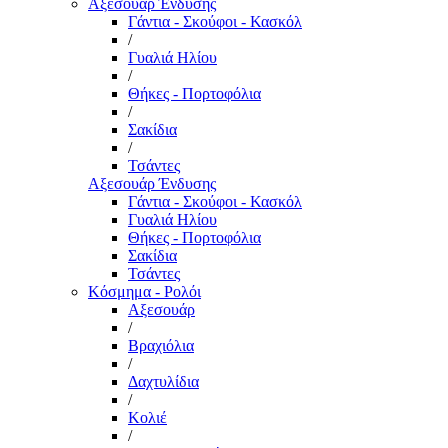
Αξεσουάρ Ένδυσης
Γάντια - Σκούφοι - Κασκόλ
/
Γυαλιά Ηλίου
/
Θήκες - Πορτοφόλια
/
Σακίδια
/
Τσάντες
Αξεσουάρ Ένδυσης
Γάντια - Σκούφοι - Κασκόλ
Γυαλιά Ηλίου
Θήκες - Πορτοφόλια
Σακίδια
Τσάντες
Κόσμημα - Ρολόι
Αξεσουάρ
/
Βραχιόλια
/
Δαχτυλίδια
/
Κολιέ
/