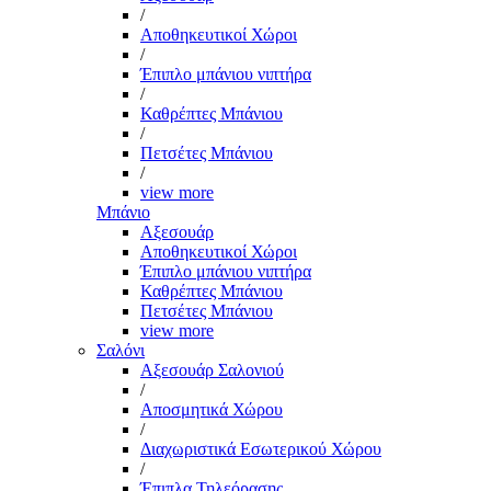
/
Αποθηκευτικοί Χώροι
/
Έπιπλο μπάνιου νιπτήρα
/
Καθρέπτες Μπάνιου
/
Πετσέτες Μπάνιου
/
view more
Μπάνιο
Αξεσουάρ
Αποθηκευτικοί Χώροι
Έπιπλο μπάνιου νιπτήρα
Καθρέπτες Μπάνιου
Πετσέτες Μπάνιου
view more
Σαλόνι
Αξεσουάρ Σαλονιού
/
Αποσμητικά Χώρου
/
Διαχωριστικά Εσωτερικού Χώρου
/
Έπιπλα Τηλεόρασης