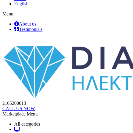
English
Menu
About us
Testimonials
2105200013
CALL US NOW
Marketplace Menu
All categories