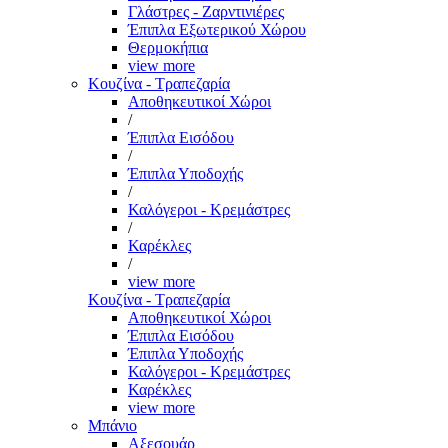
Γλάστρες - Ζαρντινιέρες
Έπιπλα Εξωτερικού Χώρου
Θερμοκήπια
view more
Κουζίνα - Τραπεζαρία
Αποθηκευτικοί Χώροι
/
Έπιπλα Εισόδου
/
Έπιπλα Υποδοχής
/
Καλόγεροι - Κρεμάστρες
/
Καρέκλες
/
view more
Κουζίνα - Τραπεζαρία
Αποθηκευτικοί Χώροι
Έπιπλα Εισόδου
Έπιπλα Υποδοχής
Καλόγεροι - Κρεμάστρες
Καρέκλες
view more
Μπάνιο
Αξεσουάρ