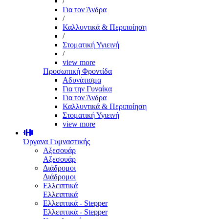
/
Για τον Άνδρα
/
Καλλυντικά & Περιποίηση
/
Στοματική Υγιεινή
/
view more
Προσωπική Φροντίδα
Αδυνάτισμα
Για την Γυναίκα
Για τον Άνδρα
Καλλυντικά & Περιποίηση
Στοματική Υγιεινή
view more
Όργανα Γυμναστικής
Αξεσουάρ
Αξεσουάρ
Διάδρομοι
Διάδρομοι
Ελλειπτικά
Ελλειπτικά
Ελλειπτικά - Stepper
Ελλειπτικά - Stepper