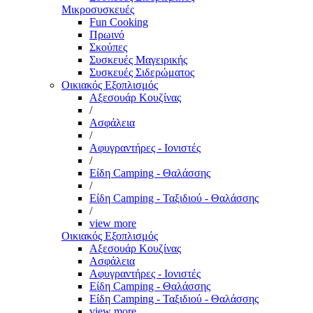
Μικροσυσκευές
Fun Cooking
Πρωινό
Σκούπες
Συσκευές Μαγειρικής
Συσκευές Σιδερώματος
Οικιακός Εξοπλισμός
Αξεσουάρ Κουζίνας
/
Ασφάλεια
/
Αφυγραντήρες - Ιονιστές
/
Είδη Camping - Θαλάσσης
/
Είδη Camping - Ταξιδιού - Θαλάσσης
/
view more
Οικιακός Εξοπλισμός
Αξεσουάρ Κουζίνας
Ασφάλεια
Αφυγραντήρες - Ιονιστές
Είδη Camping - Θαλάσσης
Είδη Camping - Ταξιδιού - Θαλάσσης
view more