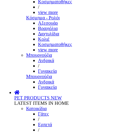
Κοσμηματοθήκες
/
view more
Κόσμημα - Ρολόι
Αξεσουάρ
Βραχιόλια
Δαχτυλίδια
Κολιέ
Κοσμηματοθήκες
view more
Μπουρνούζια
Ανδρικά
/
Γυναικεία
Μπουρνούζια
Ανδρικά
Γυναικεία
PET PRODUCTS
NEW
LATEST ITEMS IN HOME
Κατοικίδια
Γάτες
/
Ερπετά
/