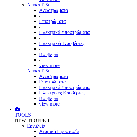
Λευκά Είδη
Ανωστρώματα
/
Επιστρώματα
/
Ηλεκτρικά Υποστρώματα
/
Ηλεκτρικές Κουβέρτες
/
Κουβερλί
/
view more
Λευκά Είδη
Ανωστρώματα
Επιστρώματα
Ηλεκτρικά Υποστρώματα
Ηλεκτρικές Κουβέρτες
Κουβερλί
view more
TOOLS
NEW IN OFFICE
Εργαλεία
Aτομική Προστασία
/