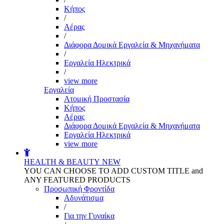
Kήπος
/
Αέρας
/
Διάφορα Δομικά Εργαλεία & Μηχανήματα
/
Εργαλεία Ηλεκτρικά
/
view more
Εργαλεία
Aτομική Προστασία
Kήπος
Αέρας
Διάφορα Δομικά Εργαλεία & Μηχανήματα
Εργαλεία Ηλεκτρικά
view more
HEALTH & BEAUTY
NEW
YOU CAN CHOOSE TO ADD CUSTOM TITLE and
ANY FEATURED PRODUCTS
Προσωπική Φροντίδα
Αδυνάτισμα
/
Για την Γυναίκα