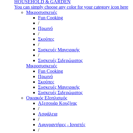
HOUSEHOLD & GARDEN
You can simply choose any color for your category icon here
Μικροσυσκευές
Fun Cooking
/
Πρωινό
/
Σκούπες
/
Συσκευές Μαγειρικής
/
Συσκευές Σιδερώματος
Μικροσυσκευές
Fun Cooking
Πρωινό
Σκούπες
Συσκευές Μαγειρικής
Συσκευές Σιδερώματος
Οικιακός Εξοπλισμός
Αξεσουάρ Κουζίνας
/
Ασφάλεια
/
Αφυγραντήρες - Ιονιστές
/