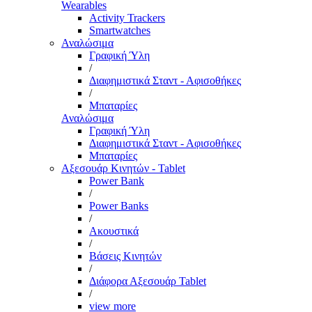
Wearables
Activity Trackers
Smartwatches
Αναλώσιμα
Γραφική Ύλη
/
Διαφημιστικά Σταντ - Αφισοθήκες
/
Μπαταρίες
Αναλώσιμα
Γραφική Ύλη
Διαφημιστικά Σταντ - Αφισοθήκες
Μπαταρίες
Αξεσουάρ Κινητών - Tablet
Power Bank
/
Power Banks
/
Ακουστικά
/
Βάσεις Κινητών
/
Διάφορα Αξεσουάρ Tablet
/
view more