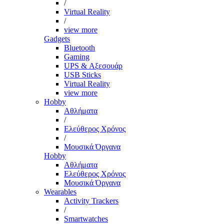
/
Virtual Reality
/
view more
Gadgets
Bluetooth
Gaming
UPS & Αξεσουάρ
USB Sticks
Virtual Reality
view more
Hobby
Αθλήματα
/
Ελεύθερος Χρόνος
/
Μουσικά Όργανα
Hobby
Αθλήματα
Ελεύθερος Χρόνος
Μουσικά Όργανα
Wearables
Activity Trackers
/
Smartwatches