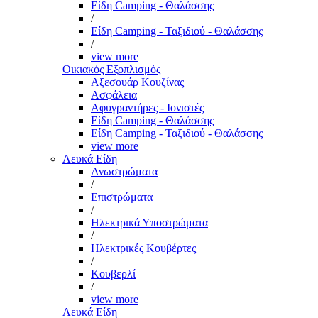
Είδη Camping - Θαλάσσης
/
Είδη Camping - Ταξιδιού - Θαλάσσης
/
view more
Οικιακός Εξοπλισμός
Αξεσουάρ Κουζίνας
Ασφάλεια
Αφυγραντήρες - Ιονιστές
Είδη Camping - Θαλάσσης
Είδη Camping - Ταξιδιού - Θαλάσσης
view more
Λευκά Είδη
Ανωστρώματα
/
Επιστρώματα
/
Ηλεκτρικά Υποστρώματα
/
Ηλεκτρικές Κουβέρτες
/
Κουβερλί
/
view more
Λευκά Είδη