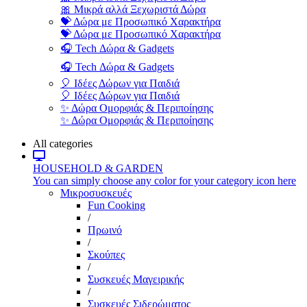
🎀 Μικρά αλλά Ξεχωριστά Δώρα
💝 Δώρα με Προσωπικό Χαρακτήρα
💝 Δώρα με Προσωπικό Χαρακτήρα
🎧 Tech Δώρα & Gadgets
🎧 Tech Δώρα & Gadgets
🎈 Ιδέες Δώρων για Παιδιά
🎈 Ιδέες Δώρων για Παιδιά
✨ Δώρα Ομορφιάς & Περιποίησης
✨ Δώρα Ομορφιάς & Περιποίησης
All categories
HOUSEHOLD & GARDEN
You can simply choose any color for your category icon here
Μικροσυσκευές
Fun Cooking
/
Πρωινό
/
Σκούπες
/
Συσκευές Μαγειρικής
/
Συσκευές Σιδερώματος