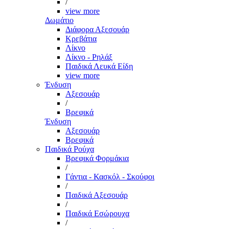
/
view more
Δωμάτιο
Διάφορα Αξεσουάρ
Κρεβάτια
Λίκνο
Λίκνο - Ρηλάξ
Παιδικά Λευκά Είδη
view more
Ένδυση
Αξεσουάρ
/
Βρεφικά
Ένδυση
Αξεσουάρ
Βρεφικά
Παιδικά Ρούχα
Βρεφικά Φορμάκια
/
Γάντια - Κασκόλ - Σκούφοι
/
Παιδικά Αξεσουάρ
/
Παιδικά Εσώρουχα
/