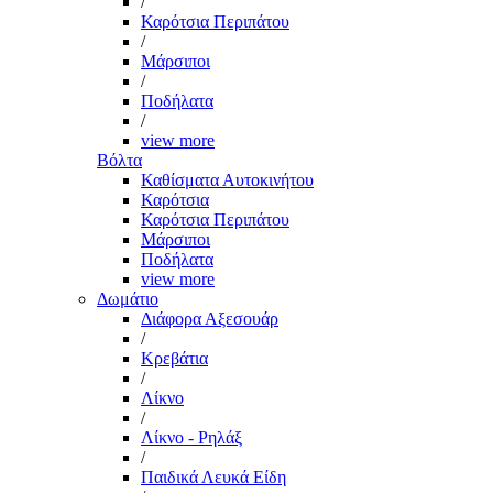
/
Καρότσια Περιπάτου
/
Μάρσιποι
/
Ποδήλατα
/
view more
Βόλτα
Καθίσματα Αυτοκινήτου
Καρότσια
Καρότσια Περιπάτου
Μάρσιποι
Ποδήλατα
view more
Δωμάτιο
Διάφορα Αξεσουάρ
/
Κρεβάτια
/
Λίκνο
/
Λίκνο - Ρηλάξ
/
Παιδικά Λευκά Είδη