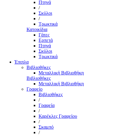
Πτηνά
/
Σκύλοι
/
Τρωκτικά
Κατοικίδια
Γάτες
Ερπετά
Πτηνά
Σκύλοι
Τρωκτικά
Έπιπλα
Βιβλιοθήκες
Μεταλλική Βιβλιοθήκη
Βιβλιοθήκες
Μεταλλική Βιβλιοθήκη
Γραφείο
Βιβλιοθήκες
/
Γραφεία
/
Καρέκλες Γραφείου
/
Σκαμπό
/