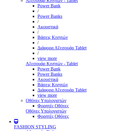
Αξεσουάρ Κινητών - Tablet
Power Bank
/
Power Banks
/
Ακουστικά
/
Βάσεις Κινητών
/
Διάφορα Αξεσουάρ Tablet
/
view more
Αξεσουάρ Κινητών - Tablet
Power Bank
Power Banks
Ακουστικά
Βάσεις Κινητών
Διάφορα Αξεσουάρ Tablet
view more
Οθόνες Υπολογιστών
Φορητές Οθόνες
Οθόνες Υπολογιστών
Φορητές Οθόνες
FASHION STYLING