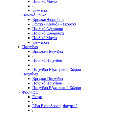
Παιδικά Μαγιό
/
view more
Παιδικά Ρούχα
Βρεφικά Φορμάκια
Γάντια - Κασκόλ - Σκούφοι
Παιδικά Αξεσουάρ
Παιδικά Εσώρουχα
Παιδικά Μαγιό
view more
Παιχνίδια
Βρεφικά Παιχνίδια
/
Παιδικά Παιχνίδια
/
Παιχνίδια Εξωτερικού Χώρου
Παιχνίδια
Βρεφικά Παιχνίδια
Παιδικά Παιχνίδια
Παιχνίδια Εξωτερικού Χώρου
Φροντίδα
Γιογιό
/
Είδη Εκπαίδευσης Φαγητού
/