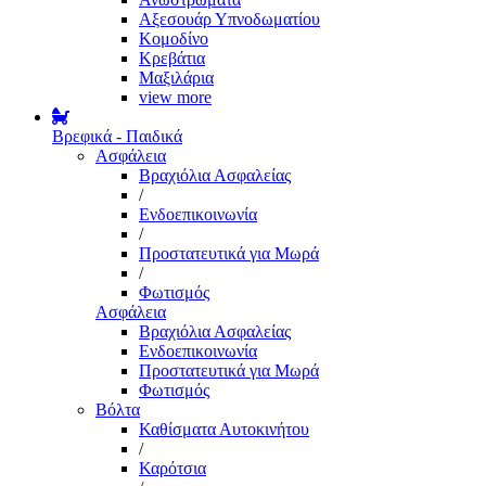
Αξεσουάρ Υπνοδωματίου
Κομοδίνο
Κρεβάτια
Μαξιλάρια
view more
Βρεφικά - Παιδικά
Ασφάλεια
Βραχιόλια Ασφαλείας
/
Ενδοεπικοινωνία
/
Προστατευτικά για Μωρά
/
Φωτισμός
Ασφάλεια
Βραχιόλια Ασφαλείας
Ενδοεπικοινωνία
Προστατευτικά για Μωρά
Φωτισμός
Βόλτα
Καθίσματα Αυτοκινήτου
/
Καρότσια