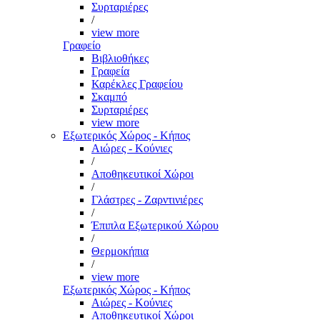
Συρταριέρες
/
view more
Γραφείο
Βιβλιοθήκες
Γραφεία
Καρέκλες Γραφείου
Σκαμπό
Συρταριέρες
view more
Εξωτερικός Χώρος - Κήπος
Αιώρες - Κούνιες
/
Αποθηκευτικοί Χώροι
/
Γλάστρες - Ζαρντινιέρες
/
Έπιπλα Εξωτερικού Χώρου
/
Θερμοκήπια
/
view more
Εξωτερικός Χώρος - Κήπος
Αιώρες - Κούνιες
Αποθηκευτικοί Χώροι