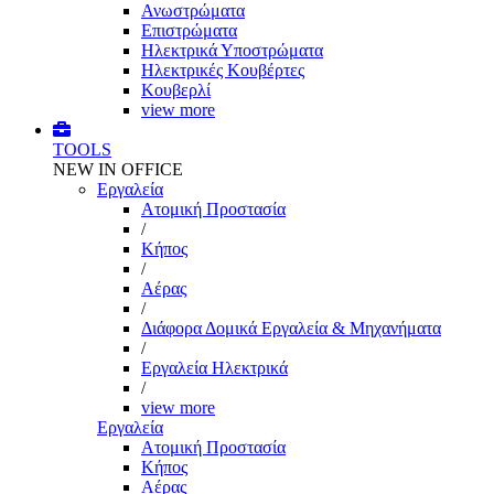
Ανωστρώματα
Επιστρώματα
Ηλεκτρικά Υποστρώματα
Ηλεκτρικές Κουβέρτες
Κουβερλί
view more
TOOLS
NEW IN OFFICE
Εργαλεία
Aτομική Προστασία
/
Kήπος
/
Αέρας
/
Διάφορα Δομικά Εργαλεία & Μηχανήματα
/
Εργαλεία Ηλεκτρικά
/
view more
Εργαλεία
Aτομική Προστασία
Kήπος
Αέρας