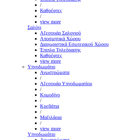
/
Καθρέφτες
/
view more
Σαλόνι
Αξεσουάρ Σαλονιού
Αποσμητικά Χώρου
Διαχωριστικά Εσωτερικού Χώρου
Έπιπλα Τηλεόρασης
Καθρέφτες
view more
Υπνοδωμάτιο
Ανωστρώματα
/
Αξεσουάρ Υπνοδωματίου
/
Κομοδίνο
/
Κρεβάτια
/
Μαξιλάρια
/
view more
Υπνοδωμάτιο
Ανωστρώματα