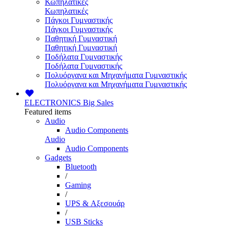
Κωπηλατικές
Κωπηλατικές
Πάγκοι Γυμναστικής
Πάγκοι Γυμναστικής
Παθητική Γυμναστική
Παθητική Γυμναστική
Ποδήλατα Γυμναστικής
Ποδήλατα Γυμναστικής
Πολυόργανα και Μηχανήματα Γυμναστικής
Πολυόργανα και Μηχανήματα Γυμναστικής
ELECTRONICS
Big Sales
Featured items
Audio
Audio Components
Audio
Audio Components
Gadgets
Bluetooth
/
Gaming
/
UPS & Αξεσουάρ
/
USB Sticks