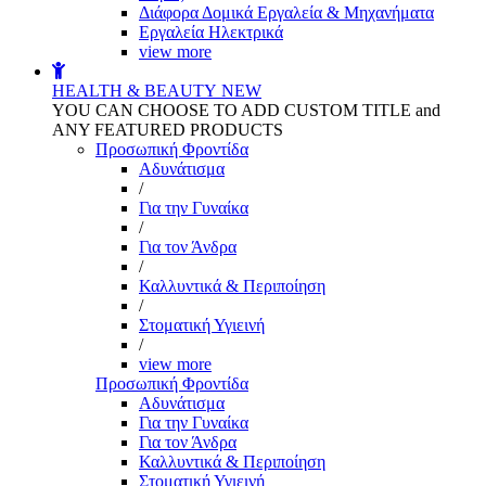
Διάφορα Δομικά Εργαλεία & Μηχανήματα
Εργαλεία Ηλεκτρικά
view more
HEALTH & BEAUTY
NEW
YOU CAN CHOOSE TO ADD CUSTOM TITLE and
ANY FEATURED PRODUCTS
Προσωπική Φροντίδα
Αδυνάτισμα
/
Για την Γυναίκα
/
Για τον Άνδρα
/
Καλλυντικά & Περιποίηση
/
Στοματική Υγιεινή
/
view more
Προσωπική Φροντίδα
Αδυνάτισμα
Για την Γυναίκα
Για τον Άνδρα
Καλλυντικά & Περιποίηση
Στοματική Υγιεινή