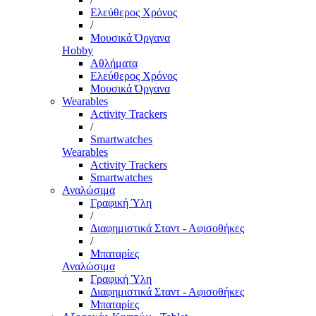
Ελεύθερος Χρόνος
/
Μουσικά Όργανα
Hobby
Αθλήματα
Ελεύθερος Χρόνος
Μουσικά Όργανα
Wearables
Activity Trackers
/
Smartwatches
Wearables
Activity Trackers
Smartwatches
Αναλώσιμα
Γραφική Ύλη
/
Διαφημιστικά Σταντ - Αφισοθήκες
/
Μπαταρίες
Αναλώσιμα
Γραφική Ύλη
Διαφημιστικά Σταντ - Αφισοθήκες
Μπαταρίες