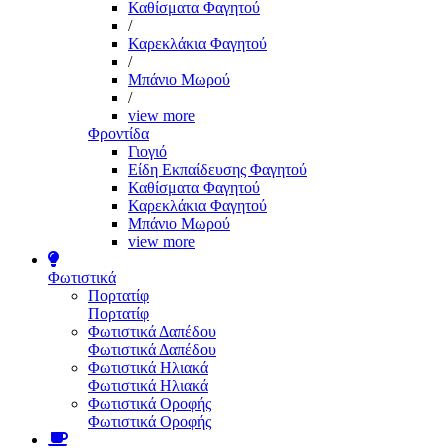
Καθίσματα Φαγητού
/
Καρεκλάκια Φαγητού
/
Μπάνιο Μωρού
/
view more
Φροντίδα
Γιογιό
Είδη Εκπαίδευσης Φαγητού
Καθίσματα Φαγητού
Καρεκλάκια Φαγητού
Μπάνιο Μωρού
view more
Φωτιστικά
Πορτατίφ
Πορτατίφ
Φωτιστικά Δαπέδου
Φωτιστικά Δαπέδου
Φωτιστικά Ηλιακά
Φωτιστικά Ηλιακά
Φωτιστικά Οροφής
Φωτιστικά Οροφής