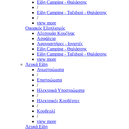
Είδη Camping - Θαλάσσης
/
Είδη Camping - Ταξιδιού - Θαλάσσης
/
view more
Οικιακός Εξοπλισμός
Αξεσουάρ Κουζίνας
Ασφάλεια
Αφυγραντήρες - Ιονιστές
Είδη Camping - Θαλάσσης
Είδη Camping - Ταξιδιού - Θαλάσσης
view more
Λευκά Είδη
Ανωστρώματα
/
Επιστρώματα
/
Ηλεκτρικά Υποστρώματα
/
Ηλεκτρικές Κουβέρτες
/
Κουβερλί
/
view more
Λευκά Είδη