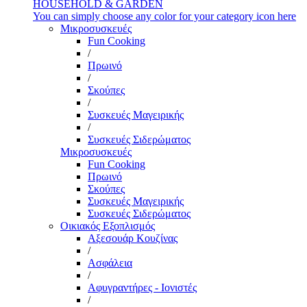
HOUSEHOLD & GARDEN
You can simply choose any color for your category icon here
Μικροσυσκευές
Fun Cooking
/
Πρωινό
/
Σκούπες
/
Συσκευές Μαγειρικής
/
Συσκευές Σιδερώματος
Μικροσυσκευές
Fun Cooking
Πρωινό
Σκούπες
Συσκευές Μαγειρικής
Συσκευές Σιδερώματος
Οικιακός Εξοπλισμός
Αξεσουάρ Κουζίνας
/
Ασφάλεια
/
Αφυγραντήρες - Ιονιστές
/