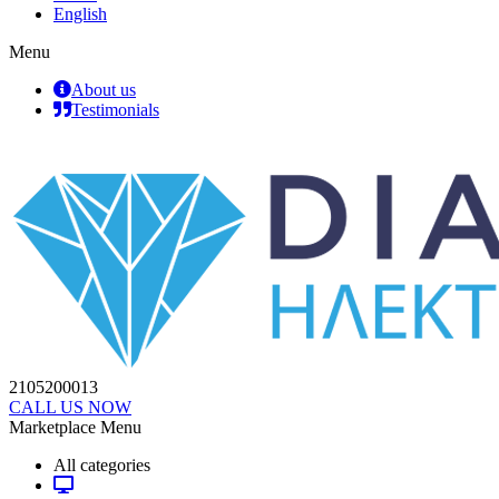
English
Menu
About us
Testimonials
2105200013
CALL US NOW
Marketplace Menu
All categories