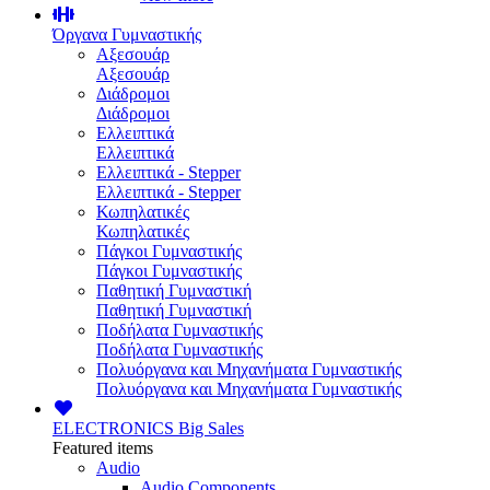
Όργανα Γυμναστικής
Αξεσουάρ
Αξεσουάρ
Διάδρομοι
Διάδρομοι
Ελλειπτικά
Ελλειπτικά
Ελλειπτικά - Stepper
Ελλειπτικά - Stepper
Κωπηλατικές
Κωπηλατικές
Πάγκοι Γυμναστικής
Πάγκοι Γυμναστικής
Παθητική Γυμναστική
Παθητική Γυμναστική
Ποδήλατα Γυμναστικής
Ποδήλατα Γυμναστικής
Πολυόργανα και Μηχανήματα Γυμναστικής
Πολυόργανα και Μηχανήματα Γυμναστικής
ELECTRONICS
Big Sales
Featured items
Audio
Audio Components