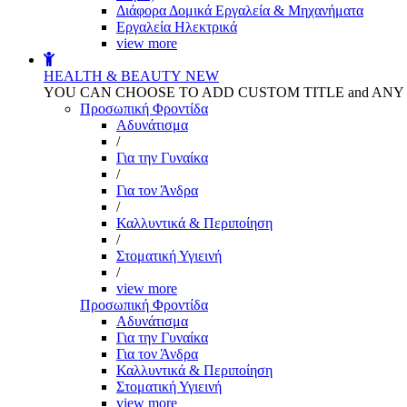
Διάφορα Δομικά Εργαλεία & Μηχανήματα
Εργαλεία Ηλεκτρικά
view more
HEALTH & BEAUTY
NEW
YOU CAN CHOOSE TO ADD CUSTOM TITLE and AN
Προσωπική Φροντίδα
Αδυνάτισμα
/
Για την Γυναίκα
/
Για τον Άνδρα
/
Καλλυντικά & Περιποίηση
/
Στοματική Υγιεινή
/
view more
Προσωπική Φροντίδα
Αδυνάτισμα
Για την Γυναίκα
Για τον Άνδρα
Καλλυντικά & Περιποίηση
Στοματική Υγιεινή
view more