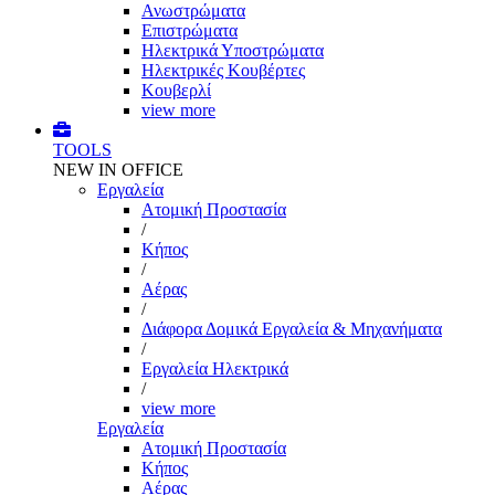
Ανωστρώματα
Επιστρώματα
Ηλεκτρικά Υποστρώματα
Ηλεκτρικές Κουβέρτες
Κουβερλί
view more
TOOLS
NEW IN OFFICE
Εργαλεία
Aτομική Προστασία
/
Kήπος
/
Αέρας
/
Διάφορα Δομικά Εργαλεία & Μηχανήματα
/
Εργαλεία Ηλεκτρικά
/
view more
Εργαλεία
Aτομική Προστασία
Kήπος
Αέρας