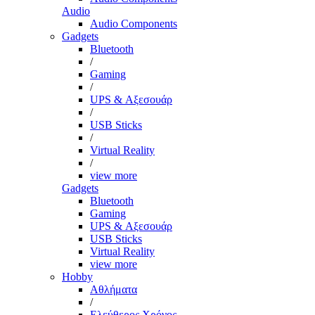
Audio
Audio Components
Gadgets
Bluetooth
/
Gaming
/
UPS & Αξεσουάρ
/
USB Sticks
/
Virtual Reality
/
view more
Gadgets
Bluetooth
Gaming
UPS & Αξεσουάρ
USB Sticks
Virtual Reality
view more
Hobby
Αθλήματα
/
Ελεύθερος Χρόνος