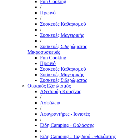
Fun Cooking
/
Πρωινό
/
Συσκευές Καθαρισμού
/
Συσκευές Μαγειρικής
/
Συσκευές Σιδερώματος
Μικροσυσκευές
Fun Cooking
Πρωινό
Συσκευές Καθαρισμού
Συσκευές Μαγειρικής
Συσκευές Σιδερώματος
Οικιακός Εξοπλισμός
Αξεσουάρ Κουζίνας
/
Ασφάλεια
/
Αφυγραντήρες - Ιονιστές
/
Είδη Camping - Θαλάσσης
/
Είδη Camping - Ταξιδιού - Θαλάσσης