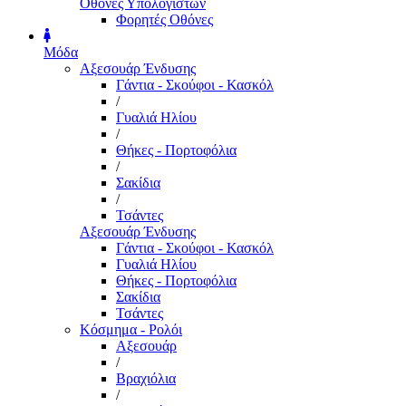
Οθόνες Υπολογιστών
Φορητές Οθόνες
Μόδα
Αξεσουάρ Ένδυσης
Γάντια - Σκούφοι - Κασκόλ
/
Γυαλιά Ηλίου
/
Θήκες - Πορτοφόλια
/
Σακίδια
/
Τσάντες
Αξεσουάρ Ένδυσης
Γάντια - Σκούφοι - Κασκόλ
Γυαλιά Ηλίου
Θήκες - Πορτοφόλια
Σακίδια
Τσάντες
Κόσμημα - Ρολόι
Αξεσουάρ
/
Βραχιόλια
/