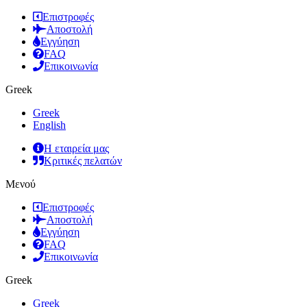
Επιστροφές
Αποστολή
Εγγύηση
FAQ
Επικοινωνία
Greek
Greek
English
Η εταιρεία μας
Κριτικές πελατών
Μενού
Επιστροφές
Αποστολή
Εγγύηση
FAQ
Επικοινωνία
Greek
Greek