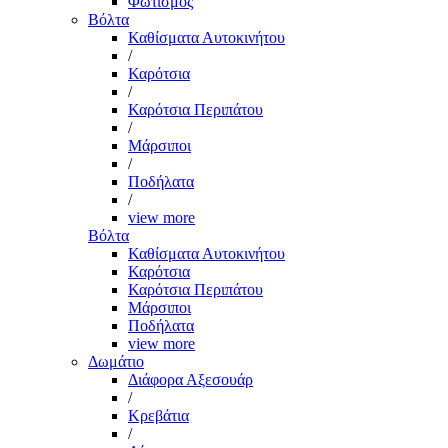
Φωτισμός
Βόλτα
Καθίσματα Αυτοκινήτου
/
Καρότσια
/
Καρότσια Περιπάτου
/
Μάρσιποι
/
Ποδήλατα
/
view more
Βόλτα
Καθίσματα Αυτοκινήτου
Καρότσια
Καρότσια Περιπάτου
Μάρσιποι
Ποδήλατα
view more
Δωμάτιο
Διάφορα Αξεσουάρ
/
Κρεβάτια
/