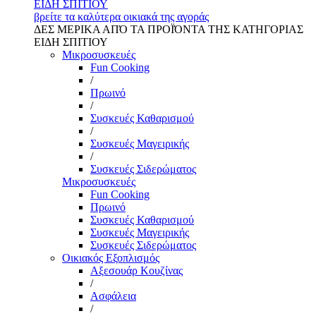
ΕΙΔΗ ΣΠΙΤΙΟΥ
βρείτε τα καλύτερα οικιακά της αγοράς
ΔΕΣ ΜΕΡΙΚΑ ΑΠΌ ΤΑ ΠΡΟΪΌΝΤΑ ΤΗΣ ΚΑΤΗΓΟΡΙΑΣ
ΕΙΔΗ ΣΠΙΤΙΟΥ
Μικροσυσκευές
Fun Cooking
/
Πρωινό
/
Συσκευές Καθαρισμού
/
Συσκευές Μαγειρικής
/
Συσκευές Σιδερώματος
Μικροσυσκευές
Fun Cooking
Πρωινό
Συσκευές Καθαρισμού
Συσκευές Μαγειρικής
Συσκευές Σιδερώματος
Οικιακός Εξοπλισμός
Αξεσουάρ Κουζίνας
/
Ασφάλεια
/