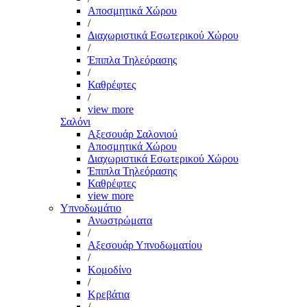
Αποσμητικά Χώρου
/
Διαχωριστικά Εσωτερικού Χώρου
/
Έπιπλα Τηλεόρασης
/
Καθρέφτες
/
view more
Σαλόνι
Αξεσουάρ Σαλονιού
Αποσμητικά Χώρου
Διαχωριστικά Εσωτερικού Χώρου
Έπιπλα Τηλεόρασης
Καθρέφτες
view more
Υπνοδωμάτιο
Ανωστρώματα
/
Αξεσουάρ Υπνοδωματίου
/
Κομοδίνο
/
Κρεβάτια
/