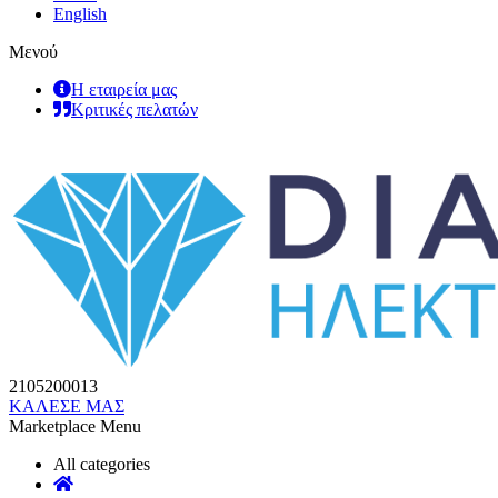
English
Μενού
Η εταιρεία μας
Κριτικές πελατών
2105200013
ΚΑΛΕΣΕ ΜΑΣ
Marketplace Menu
All categories