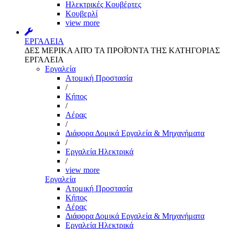
Ηλεκτρικές Κουβέρτες
Κουβερλί
view more
ΕΡΓΑΛΕΙΑ
ΔΕΣ ΜΕΡΙΚΑ ΑΠΌ ΤΑ ΠΡΟΪΌΝΤΑ ΤΗΣ ΚΑΤΗΓΟΡΙΑΣ
ΕΡΓΑΛΕΙΑ
Εργαλεία
Aτομική Προστασία
/
Kήπος
/
Αέρας
/
Διάφορα Δομικά Εργαλεία & Μηχανήματα
/
Εργαλεία Ηλεκτρικά
/
view more
Εργαλεία
Aτομική Προστασία
Kήπος
Αέρας
Διάφορα Δομικά Εργαλεία & Μηχανήματα
Εργαλεία Ηλεκτρικά