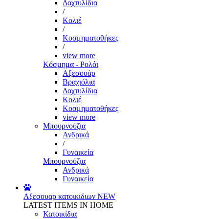
Δαχτυλίδια
/
Κολιέ
/
Κοσμηματοθήκες
/
view more
Κόσμημα - Ρολόι
Αξεσουάρ
Βραχιόλια
Δαχτυλίδια
Κολιέ
Κοσμηματοθήκες
view more
Μπουρνούζια
Ανδρικά
/
Γυναικεία
Μπουρνούζια
Ανδρικά
Γυναικεία
Αξεσουαρ κατοικιδιων
NEW
LATEST ITEMS IN HOME
Κατοικίδια