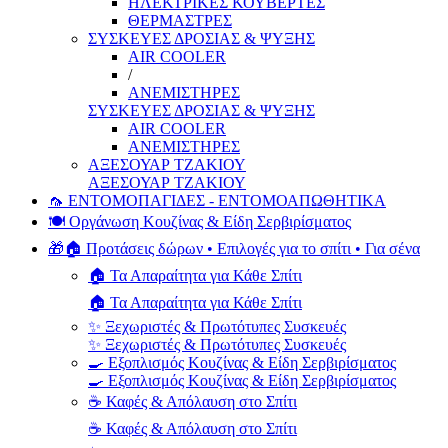
ΗΛΕΚΤΡΙΚΕΣ ΚΟΥΒΕΡΤΕΣ
ΘΕΡΜΑΣΤΡΕΣ
ΣΥΣΚΕΥΕΣ ΔΡΟΣΙΑΣ & ΨΥΞΗΣ
AIR COOLER
/
ΑΝΕΜΙΣΤΗΡΕΣ
ΣΥΣΚΕΥΕΣ ΔΡΟΣΙΑΣ & ΨΥΞΗΣ
AIR COOLER
ΑΝΕΜΙΣΤΗΡΕΣ
ΑΞΕΣΟΥΑΡ ΤΖΑΚΙΟΥ
ΑΞΕΣΟΥΑΡ ΤΖΑΚΙΟΥ
🦟 ΕΝΤΟΜΟΠΑΓΙΔΕΣ - ΕΝΤΟΜΟΑΠΩΘΗΤΙΚΑ
🍽️ Οργάνωση Κουζίνας & Είδη Σερβιρίσματος
🎁🏠 Προτάσεις δώρων • Επιλογές για το σπίτι • Για σένα
🏠 Τα Απαραίτητα για Κάθε Σπίτι
🏠 Τα Απαραίτητα για Κάθε Σπίτι
✨ Ξεχωριστές & Πρωτότυπες Συσκευές
✨ Ξεχωριστές & Πρωτότυπες Συσκευές
🍳 Εξοπλισμός Κουζίνας & Είδη Σερβιρίσματος
🍳 Εξοπλισμός Κουζίνας & Είδη Σερβιρίσματος
☕ Καφές & Απόλαυση στο Σπίτι
☕ Καφές & Απόλαυση στο Σπίτι