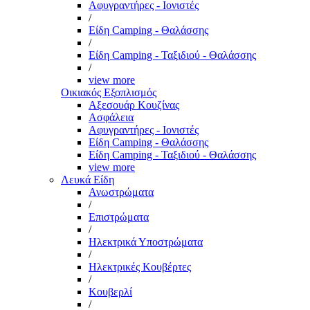
Αφυγραντήρες - Ιονιστές
/
Είδη Camping - Θαλάσσης
/
Είδη Camping - Ταξιδιού - Θαλάσσης
/
view more
Οικιακός Εξοπλισμός
Αξεσουάρ Κουζίνας
Ασφάλεια
Αφυγραντήρες - Ιονιστές
Είδη Camping - Θαλάσσης
Είδη Camping - Ταξιδιού - Θαλάσσης
view more
Λευκά Είδη
Ανωστρώματα
/
Επιστρώματα
/
Ηλεκτρικά Υποστρώματα
/
Ηλεκτρικές Κουβέρτες
/
Κουβερλί
/