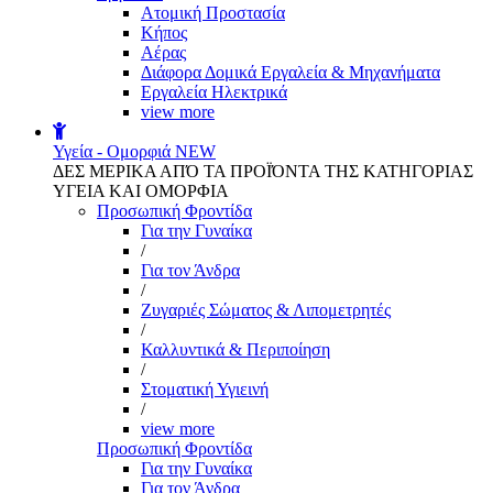
Aτομική Προστασία
Kήπος
Αέρας
Διάφορα Δομικά Εργαλεία & Μηχανήματα
Εργαλεία Ηλεκτρικά
view more
Υγεία - Ομορφιά
NEW
ΔΕΣ ΜΕΡΙΚΑ ΑΠΌ ΤΑ ΠΡΟΪΌΝΤΑ ΤΗΣ ΚΑΤΗΓΟΡΙΑΣ
ΥΓΕΙΑ ΚΑΙ ΟΜΟΡΦΙΑ
Προσωπική Φροντίδα
Για την Γυναίκα
/
Για τον Άνδρα
/
Ζυγαριές Σώματος & Λιπομετρητές
/
Καλλυντικά & Περιποίηση
/
Στοματική Υγιεινή
/
view more
Προσωπική Φροντίδα
Για την Γυναίκα
Για τον Άνδρα