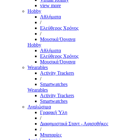
view more
Hobby
Αθλήματα
/
Ελεύθερος Χρόνος
/
Μουσικά Όργανα
Hobby
Αθλήματα
Ελεύθερος Χρόνος
Μουσικά Όργανα
Wearables
Activity Trackers
/
Smartwatches
Wearables
Activity Trackers
Smartwatches
Αναλώσιμα
Γραφική Ύλη
/
Διαφημιστικά Σταντ - Αφισοθήκες
/
Μπαταρίες