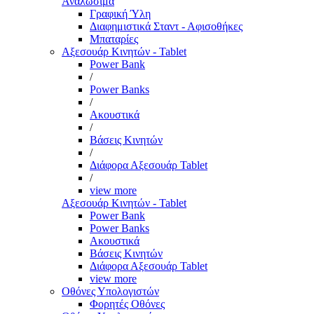
Αναλώσιμα
Γραφική Ύλη
Διαφημιστικά Σταντ - Αφισοθήκες
Μπαταρίες
Αξεσουάρ Κινητών - Tablet
Power Bank
/
Power Banks
/
Ακουστικά
/
Βάσεις Κινητών
/
Διάφορα Αξεσουάρ Tablet
/
view more
Αξεσουάρ Κινητών - Tablet
Power Bank
Power Banks
Ακουστικά
Βάσεις Κινητών
Διάφορα Αξεσουάρ Tablet
view more
Οθόνες Υπολογιστών
Φορητές Οθόνες