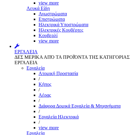
view more
Λευκά Είδη
Ανωστρώματα
Επιστρώματα
Ηλεκτρικά Υποστρώματα
Ηλεκτρικές Κουβέρτες
Κουβερλί
view more
ΕΡΓΑΛΕΙΑ
ΔΕΣ ΜΕΡΙΚΑ ΑΠΌ ΤΑ ΠΡΟΪΌΝΤΑ ΤΗΣ ΚΑΤΗΓΟΡΙΑΣ
ΕΡΓΑΛΕΙΑ
Εργαλεία
Aτομική Προστασία
/
Kήπος
/
Αέρας
/
Διάφορα Δομικά Εργαλεία & Μηχανήματα
/
Εργαλεία Ηλεκτρικά
/
view more
Εργαλεία