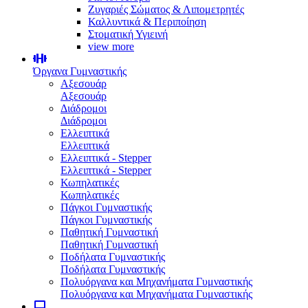
Ζυγαριές Σώματος & Λιπομετρητές
Καλλυντικά & Περιποίηση
Στοματική Υγιεινή
view more
Όργανα Γυμναστικής
Αξεσουάρ
Αξεσουάρ
Διάδρομοι
Διάδρομοι
Ελλειπτικά
Ελλειπτικά
Ελλειπτικά - Stepper
Ελλειπτικά - Stepper
Κωπηλατικές
Κωπηλατικές
Πάγκοι Γυμναστικής
Πάγκοι Γυμναστικής
Παθητική Γυμναστική
Παθητική Γυμναστική
Ποδήλατα Γυμναστικής
Ποδήλατα Γυμναστικής
Πολυόργανα και Μηχανήματα Γυμναστικής
Πολυόργανα και Μηχανήματα Γυμναστικής