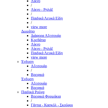
Λίκνο
/
Λίκνο - Ρηλάξ
/
Παιδικά Λευκά Είδη
/
view more
Δωμάτιο
Διάφορα Αξεσουάρ
Κρεβάτια
Λίκνο
Λίκνο - Ρηλάξ
Παιδικά Λευκά Είδη
view more
Ένδυση
Αξεσουάρ
/
Βρεφικά
Ένδυση
Αξεσουάρ
Βρεφικά
Παιδικά Ρούχα
Βρεφικά Φορμάκια
/
Γάντια - Κασκόλ - Σκούφοι