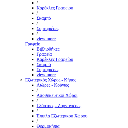
/
Καρέκλες Γραφείου
/
Σκαμπό
/
Συρταριέρες
/
view more
Γραφείο
Βιβλιοθήκες
Γραφεία
Καρέκλες Γραφείου
Σκαμπό
Συρταριέρες
view more
Εξωτερικός Χώρος - Κήπος
Αιώρες - Κούνιες
/
Αποθηκευτικοί Χώροι
/
Γλάστρες - Ζαρντινιέρες
/
Έπιπλα Εξωτερικού Χώρου
/
Θερμοκήπια