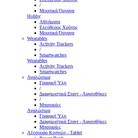
/
Μουσικά Όργανα
Hobby
Αθλήματα
Ελεύθερος Χρόνος
Μουσικά Όργανα
Wearables
Activity Trackers
/
Smartwatches
Wearables
Activity Trackers
Smartwatches
Αναλώσιμα
Γραφική Ύλη
/
Διαφημιστικά Σταντ - Αφισοθήκες
/
Μπαταρίες
Αναλώσιμα
Γραφική Ύλη
Διαφημιστικά Σταντ - Αφισοθήκες
Μπαταρίες
Αξεσουάρ Κινητών - Tablet