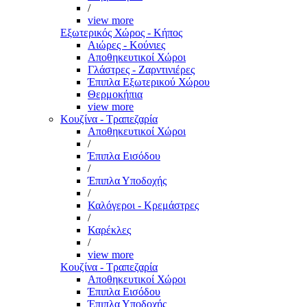
/
view more
Εξωτερικός Χώρος - Κήπος
Αιώρες - Κούνιες
Αποθηκευτικοί Χώροι
Γλάστρες - Ζαρντινιέρες
Έπιπλα Εξωτερικού Χώρου
Θερμοκήπια
view more
Κουζίνα - Τραπεζαρία
Αποθηκευτικοί Χώροι
/
Έπιπλα Εισόδου
/
Έπιπλα Υποδοχής
/
Καλόγεροι - Κρεμάστρες
/
Καρέκλες
/
view more
Κουζίνα - Τραπεζαρία
Αποθηκευτικοί Χώροι
Έπιπλα Εισόδου
Έπιπλα Υποδοχής