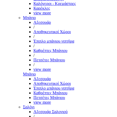
Καλόγεροι - Κρεμάστρες
Καρέκλες
view more
Μπάνιο
Αξεσουάρ
/
Αποθηκευτικοί Χώροι
/
Έπιπλο μπάνιου νιπτήρα
/
Καθρέπτες Μπάνιου
/
Πετσέτες Μπάνιου
/
view more
Μπάνιο
Αξεσουάρ
Αποθηκευτικοί Χώροι
Έπιπλο μπάνιου νιπτήρα
Καθρέπτες Μπάνιου
Πετσέτες Μπάνιου
view more
Σαλόνι
Αξεσουάρ Σαλονιού
/