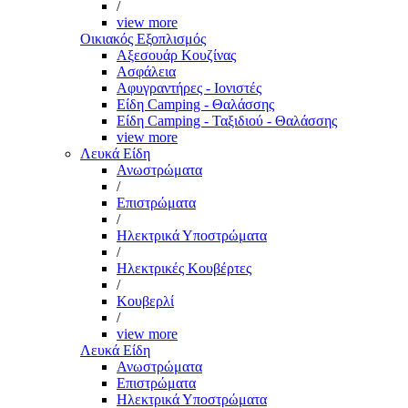
/
view more
Οικιακός Εξοπλισμός
Αξεσουάρ Κουζίνας
Ασφάλεια
Αφυγραντήρες - Ιονιστές
Είδη Camping - Θαλάσσης
Είδη Camping - Ταξιδιού - Θαλάσσης
view more
Λευκά Είδη
Ανωστρώματα
/
Επιστρώματα
/
Ηλεκτρικά Υποστρώματα
/
Ηλεκτρικές Κουβέρτες
/
Κουβερλί
/
view more
Λευκά Είδη
Ανωστρώματα
Επιστρώματα
Ηλεκτρικά Υποστρώματα