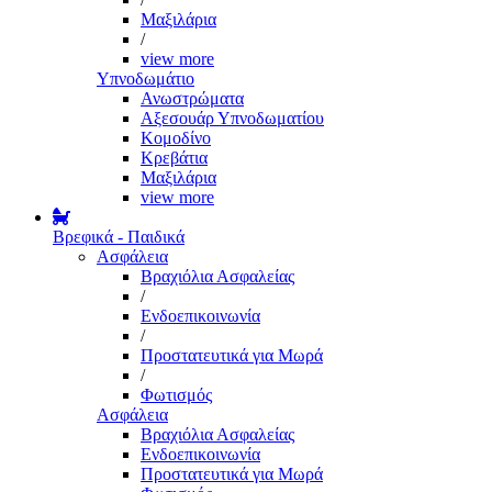
Μαξιλάρια
/
view more
Υπνοδωμάτιο
Ανωστρώματα
Αξεσουάρ Υπνοδωματίου
Κομοδίνο
Κρεβάτια
Μαξιλάρια
view more
Βρεφικά - Παιδικά
Ασφάλεια
Βραχιόλια Ασφαλείας
/
Ενδοεπικοινωνία
/
Προστατευτικά για Μωρά
/
Φωτισμός
Ασφάλεια
Βραχιόλια Ασφαλείας
Ενδοεπικοινωνία
Προστατευτικά για Μωρά