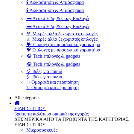
🕯️ Διακόσμηση & Ατμόσφαιρα
🕯️ Διακόσμηση & Ατμόσφαιρα
🛏️ Λευκά Είδη & Cozy Επιλογές
🛏️ Λευκά Είδη & Cozy Επιλογές
🎀 Μικρές αλλά ξεχωριστές επιλογές
🎀 Μικρές αλλά ξεχωριστές επιλογές
💝 Επιλογές με προσωπικό χαρακτήρα
💝 Επιλογές με προσωπικό χαρακτήρα
🎧 Tech επιλογές & gadgets
🎧 Tech επιλογές & gadgets
🎈 Ιδέες για παιδιά
🎈 Ιδέες για παιδιά
✨ Ομορφιά και περιποίηση
✨ Ομορφιά και περιποίηση
All categories
ΕΙΔΗ ΣΠΙΤΙΟΥ
βρείτε τα καλύτερα οικιακά της αγοράς
ΔΕΣ ΜΕΡΙΚΑ ΑΠΌ ΤΑ ΠΡΟΪΌΝΤΑ ΤΗΣ ΚΑΤΗΓΟΡΙΑΣ
ΕΙΔΗ ΣΠΙΤΙΟΥ
Μικροσυσκευές