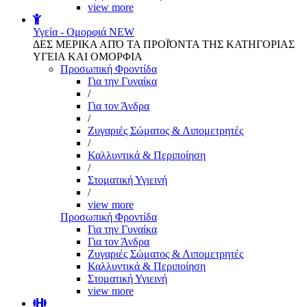
view more
Υγεία - Ομορφιά
NEW
ΔΕΣ ΜΕΡΙΚΑ ΑΠΌ ΤΑ ΠΡΟΪΌΝΤΑ ΤΗΣ ΚΑΤΗΓΟΡΙΑΣ
ΥΓΕΙΑ ΚΑΙ ΟΜΟΡΦΙΑ
Προσωπική Φροντίδα
Για την Γυναίκα
/
Για τον Άνδρα
/
Ζυγαριές Σώματος & Λιπομετρητές
/
Καλλυντικά & Περιποίηση
/
Στοματική Υγιεινή
/
view more
Προσωπική Φροντίδα
Για την Γυναίκα
Για τον Άνδρα
Ζυγαριές Σώματος & Λιπομετρητές
Καλλυντικά & Περιποίηση
Στοματική Υγιεινή
view more