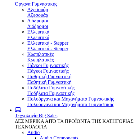
Όργανα Γυμναστικής
Αξεσουάρ
Αξεσουάρ
Διάδρομοι
Διάδρομοι
Ελλειπτικά
Ελλειπτικά
Ελλειπτικά - Stepper
Ελλειπτικά - Stepper
Κωπηλατικές
Κωπηλατικές
Πάγκοι Γυμναστικής
Πάγκοι Γυμναστικής
Παθητική Γυμναστική
Παθητική Γυμναστική
Ποδήλατα Γυμναστικής
Ποδήλατα Γυμναστικής
Πολυόργανα και Μηχανήματα Γυμναστικής
Πολυόργανα και Μηχανήματα Γυμναστικής
Τεχνολογία
Big Sales
ΔΕΣ ΜΕΡΙΚΑ ΑΠΌ ΤΑ ΠΡΟΪΌΝΤΑ ΤΗΣ ΚΑΤΗΓΟΡΙΑΣ
ΤΕΧΝΟΛΟΓΙΑ
Audio
Audio Components