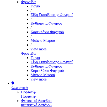
Φροντίδα
Γιογιό
/
Είδη Εκπαίδευσης Φαγητού
/
Καθίσματα Φαγητού
/
Καρεκλάκια Φαγητού
/
Μπάνιο Μωρού
/
view more
Φροντίδα
Γιογιό
Είδη Εκπαίδευσης Φαγητού
Καθίσματα Φαγητού
Καρεκλάκια Φαγητού
Μπάνιο Μωρού
view more
Φωτιστικά
Πορτατίφ
Πορτατίφ
Φωτιστικά Δαπέδου
Φωτιστικά Δαπέδου