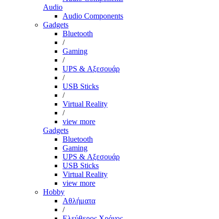
Audio
Audio Components
Gadgets
Bluetooth
/
Gaming
/
UPS & Αξεσουάρ
/
USB Sticks
/
Virtual Reality
/
view more
Gadgets
Bluetooth
Gaming
UPS & Αξεσουάρ
USB Sticks
Virtual Reality
view more
Hobby
Αθλήματα
/
Ελεύθερος Χρόνος