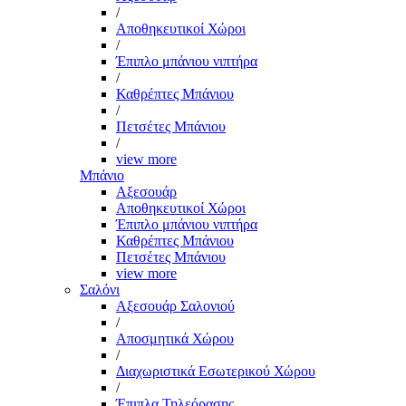
/
Αποθηκευτικοί Χώροι
/
Έπιπλο μπάνιου νιπτήρα
/
Καθρέπτες Μπάνιου
/
Πετσέτες Μπάνιου
/
view more
Μπάνιο
Αξεσουάρ
Αποθηκευτικοί Χώροι
Έπιπλο μπάνιου νιπτήρα
Καθρέπτες Μπάνιου
Πετσέτες Μπάνιου
view more
Σαλόνι
Αξεσουάρ Σαλονιού
/
Αποσμητικά Χώρου
/
Διαχωριστικά Εσωτερικού Χώρου
/
Έπιπλα Τηλεόρασης