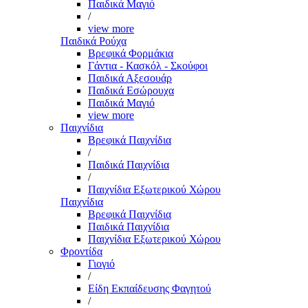
Παιδικά Μαγιό
/
view more
Παιδικά Ρούχα
Βρεφικά Φορμάκια
Γάντια - Κασκόλ - Σκούφοι
Παιδικά Αξεσουάρ
Παιδικά Εσώρουχα
Παιδικά Μαγιό
view more
Παιχνίδια
Βρεφικά Παιχνίδια
/
Παιδικά Παιχνίδια
/
Παιχνίδια Εξωτερικού Χώρου
Παιχνίδια
Βρεφικά Παιχνίδια
Παιδικά Παιχνίδια
Παιχνίδια Εξωτερικού Χώρου
Φροντίδα
Γιογιό
/
Είδη Εκπαίδευσης Φαγητού
/