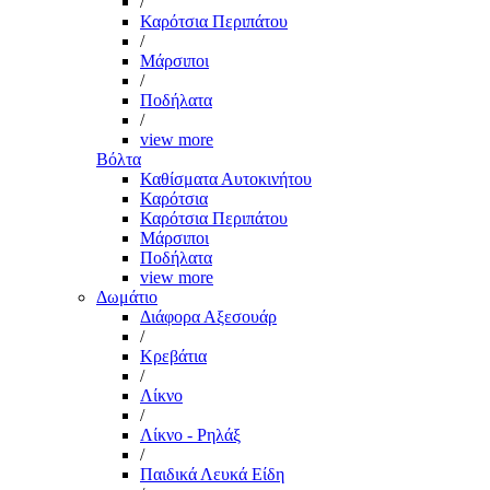
/
Καρότσια Περιπάτου
/
Μάρσιποι
/
Ποδήλατα
/
view more
Βόλτα
Καθίσματα Αυτοκινήτου
Καρότσια
Καρότσια Περιπάτου
Μάρσιποι
Ποδήλατα
view more
Δωμάτιο
Διάφορα Αξεσουάρ
/
Κρεβάτια
/
Λίκνο
/
Λίκνο - Ρηλάξ
/
Παιδικά Λευκά Είδη