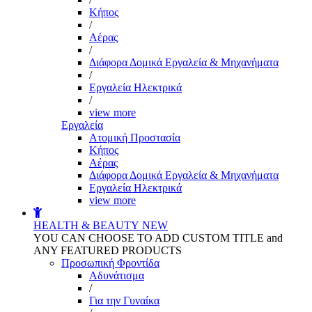
Kήπος
/
Αέρας
/
Διάφορα Δομικά Εργαλεία & Μηχανήματα
/
Εργαλεία Ηλεκτρικά
/
view more
Εργαλεία
Aτομική Προστασία
Kήπος
Αέρας
Διάφορα Δομικά Εργαλεία & Μηχανήματα
Εργαλεία Ηλεκτρικά
view more
HEALTH & BEAUTY
NEW
YOU CAN CHOOSE TO ADD CUSTOM TITLE and
ANY FEATURED PRODUCTS
Προσωπική Φροντίδα
Αδυνάτισμα
/
Για την Γυναίκα