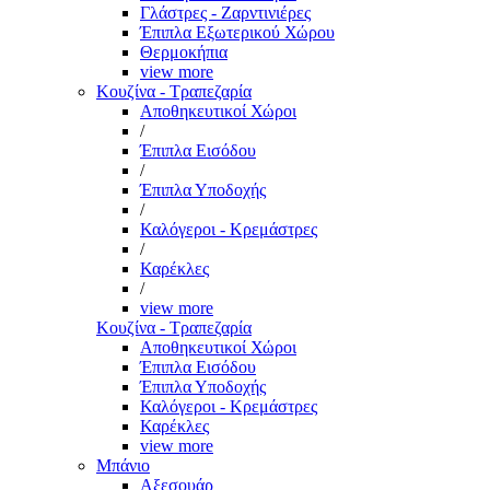
Γλάστρες - Ζαρντινιέρες
Έπιπλα Εξωτερικού Χώρου
Θερμοκήπια
view more
Κουζίνα - Τραπεζαρία
Αποθηκευτικοί Χώροι
/
Έπιπλα Εισόδου
/
Έπιπλα Υποδοχής
/
Καλόγεροι - Κρεμάστρες
/
Καρέκλες
/
view more
Κουζίνα - Τραπεζαρία
Αποθηκευτικοί Χώροι
Έπιπλα Εισόδου
Έπιπλα Υποδοχής
Καλόγεροι - Κρεμάστρες
Καρέκλες
view more
Μπάνιο
Αξεσουάρ