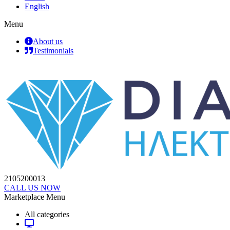
English
Menu
About us
Testimonials
2105200013
CALL US NOW
Marketplace Menu
All categories