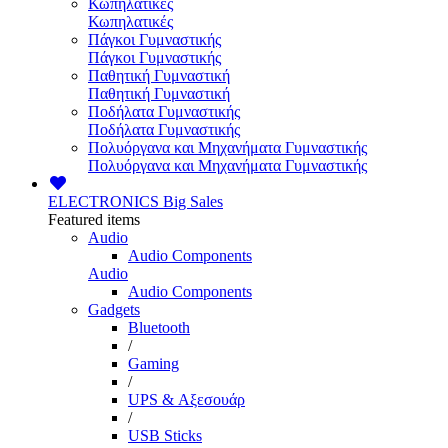
Κωπηλατικές
Κωπηλατικές
Πάγκοι Γυμναστικής
Πάγκοι Γυμναστικής
Παθητική Γυμναστική
Παθητική Γυμναστική
Ποδήλατα Γυμναστικής
Ποδήλατα Γυμναστικής
Πολυόργανα και Μηχανήματα Γυμναστικής
Πολυόργανα και Μηχανήματα Γυμναστικής
ELECTRONICS
Big Sales
Featured items
Audio
Audio Components
Audio
Audio Components
Gadgets
Bluetooth
/
Gaming
/
UPS & Αξεσουάρ
/
USB Sticks