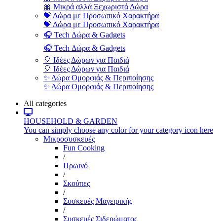
🎀 Μικρά αλλά Ξεχωριστά Δώρα
💝 Δώρα με Προσωπικό Χαρακτήρα
💝 Δώρα με Προσωπικό Χαρακτήρα
🎧 Tech Δώρα & Gadgets
🎧 Tech Δώρα & Gadgets
🎈 Ιδέες Δώρων για Παιδιά
🎈 Ιδέες Δώρων για Παιδιά
✨ Δώρα Ομορφιάς & Περιποίησης
✨ Δώρα Ομορφιάς & Περιποίησης
All categories
HOUSEHOLD & GARDEN
You can simply choose any color for your category icon here
Μικροσυσκευές
Fun Cooking
/
Πρωινό
/
Σκούπες
/
Συσκευές Μαγειρικής
/
Συσκευές Σιδερώματος