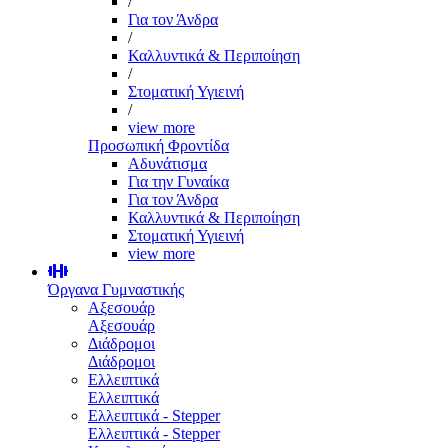
/
Για τον Άνδρα
/
Καλλυντικά & Περιποίηση
/
Στοματική Υγιεινή
/
view more
Προσωπική Φροντίδα
Αδυνάτισμα
Για την Γυναίκα
Για τον Άνδρα
Καλλυντικά & Περιποίηση
Στοματική Υγιεινή
view more
Όργανα Γυμναστικής
Αξεσουάρ
Αξεσουάρ
Διάδρομοι
Διάδρομοι
Ελλειπτικά
Ελλειπτικά
Ελλειπτικά - Stepper
Ελλειπτικά - Stepper