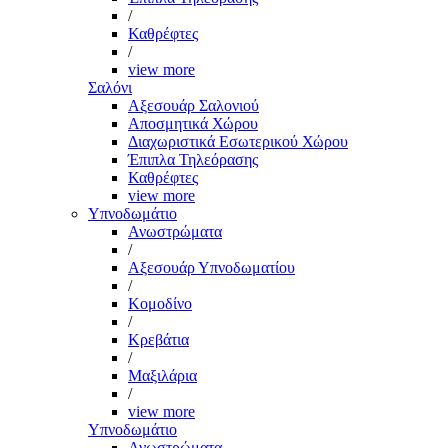
/
Καθρέφτες
/
view more
Σαλόνι
Αξεσουάρ Σαλονιού
Αποσμητικά Χώρου
Διαχωριστικά Εσωτερικού Χώρου
Έπιπλα Τηλεόρασης
Καθρέφτες
view more
Υπνοδωμάτιο
Ανωστρώματα
/
Αξεσουάρ Υπνοδωματίου
/
Κομοδίνο
/
Κρεβάτια
/
Μαξιλάρια
/
view more
Υπνοδωμάτιο
Ανωστρώματα