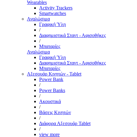
Wearables
Activity Trackers
Smartwatches
Αναλώσιμα
Γραφική Ύλη
/
Διαφημιστικά Σταντ - Αφισοθήκες
/
Μπαταρίες
Αναλώσιμα
Γραφική Ύλη
Διαφημιστικά Σταντ - Αφισοθήκες
Μπαταρίες
Αξεσουάρ Κινητών - Tablet
Power Bank
/
Power Banks
/
Ακουστικά
/
Βάσεις Κινητών
/
Διάφορα Αξεσουάρ Tablet
/
view more