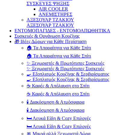
ΣΥΣΚΕΥΕΣ ΨΗΞΗΣ
AIR COOLER
ΑΝΕΜΙΣΤΗΡΕΣ
ΑΞΕΣΟΥΑΡ ΤΖΑΚΙΟΥ
ΑΞΕΣΟΥΑΡ ΤΖΑΚΙΟΥ
ΕΝΤΟΜΟΠΑΓΙΔΕΣ - ΕΝΤΟΜΟΑΠΩΘΗΤΙΚΑ
Συσκευές & Οργάνωση Κουζίνας
🎁 Ιδέες Δώρων για Κάθε Περίσταση
🏠 Τα Απαραίτητα για Κάθε Σπίτι
🏠 Τα Απαραίτητα για Κάθε Σπίτι
✨ Ξεχωριστές & Πρωτότυπες Συσκευές
✨ Ξεχωριστές & Πρωτότυπες Συσκευές
🍳 Εξοπλισμός Κουζίνας & Σερβιρίσματος
🍳 Εξοπλισμός Κουζίνας & Σερβιρίσματος
☕ Καφές & Απόλαυση στο Σπίτι
☕ Καφές & Απόλαυση στο Σπίτι
🕯️ Διακόσμηση & Ατμόσφαιρα
🕯️ Διακόσμηση & Ατμόσφαιρα
🛏️ Λευκά Είδη & Cozy Επιλογές
🛏️ Λευκά Είδη & Cozy Επιλογές
🎀 Μικρά αλλά Ξεχωριστά Δώρα