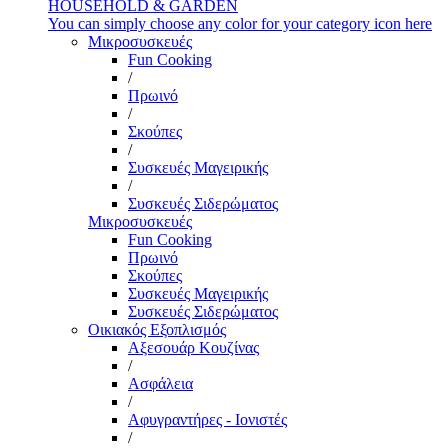
HOUSEHOLD & GARDEN
You can simply choose any color for your category icon here
Μικροσυσκευές
Fun Cooking
/
Πρωινό
/
Σκούπες
/
Συσκευές Μαγειρικής
/
Συσκευές Σιδερώματος
Μικροσυσκευές
Fun Cooking
Πρωινό
Σκούπες
Συσκευές Μαγειρικής
Συσκευές Σιδερώματος
Οικιακός Εξοπλισμός
Αξεσουάρ Κουζίνας
/
Ασφάλεια
/
Αφυγραντήρες - Ιονιστές
/