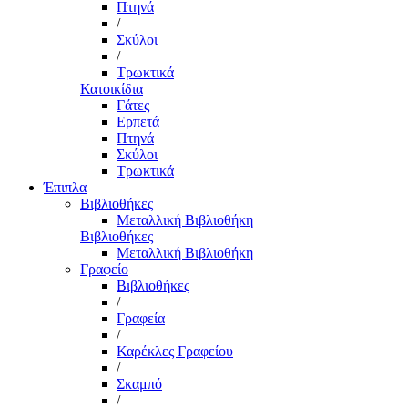
Πτηνά
/
Σκύλοι
/
Τρωκτικά
Κατοικίδια
Γάτες
Ερπετά
Πτηνά
Σκύλοι
Τρωκτικά
Έπιπλα
Βιβλιοθήκες
Μεταλλική Βιβλιοθήκη
Βιβλιοθήκες
Μεταλλική Βιβλιοθήκη
Γραφείο
Βιβλιοθήκες
/
Γραφεία
/
Καρέκλες Γραφείου
/
Σκαμπό
/