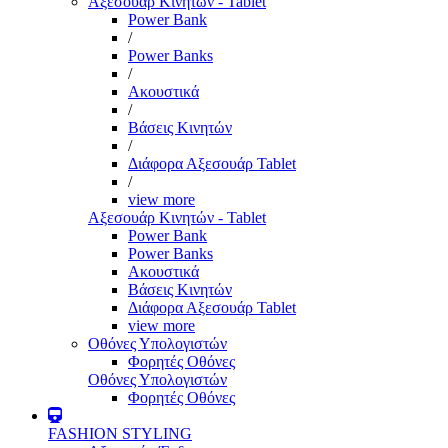
Αξεσουάρ Κινητών - Tablet
Power Bank
/
Power Banks
/
Ακουστικά
/
Βάσεις Κινητών
/
Διάφορα Αξεσουάρ Tablet
/
view more
Αξεσουάρ Κινητών - Tablet
Power Bank
Power Banks
Ακουστικά
Βάσεις Κινητών
Διάφορα Αξεσουάρ Tablet
view more
Οθόνες Υπολογιστών
Φορητές Οθόνες
Οθόνες Υπολογιστών
Φορητές Οθόνες
FASHION STYLING