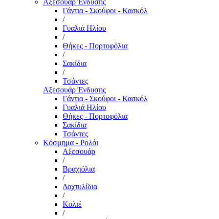
Αξεσουάρ Ένδυσης
Γάντια - Σκούφοι - Κασκόλ
/
Γυαλιά Ηλίου
/
Θήκες - Πορτοφόλια
/
Σακίδια
/
Τσάντες
Αξεσουάρ Ένδυσης
Γάντια - Σκούφοι - Κασκόλ
Γυαλιά Ηλίου
Θήκες - Πορτοφόλια
Σακίδια
Τσάντες
Κόσμημα - Ρολόι
Αξεσουάρ
/
Βραχιόλια
/
Δαχτυλίδια
/
Κολιέ
/