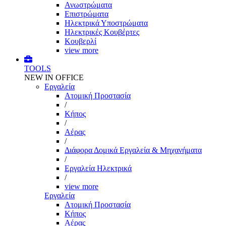
Ανωστρώματα
Επιστρώματα
Ηλεκτρικά Υποστρώματα
Ηλεκτρικές Κουβέρτες
Κουβερλί
view more
TOOLS
NEW IN OFFICE
Εργαλεία
Aτομική Προστασία
/
Kήπος
/
Αέρας
/
Διάφορα Δομικά Εργαλεία & Μηχανήματα
/
Εργαλεία Ηλεκτρικά
/
view more
Εργαλεία
Aτομική Προστασία
Kήπος
Αέρας