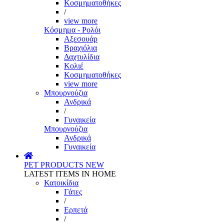
Κοσμηματοθήκες
/
view more
Κόσμημα - Ρολόι
Αξεσουάρ
Βραχιόλια
Δαχτυλίδια
Κολιέ
Κοσμηματοθήκες
view more
Μπουρνούζια
Ανδρικά
/
Γυναικεία
Μπουρνούζια
Ανδρικά
Γυναικεία
PET PRODUCTS
NEW
LATEST ITEMS IN HOME
Κατοικίδια
Γάτες
/
Ερπετά
/