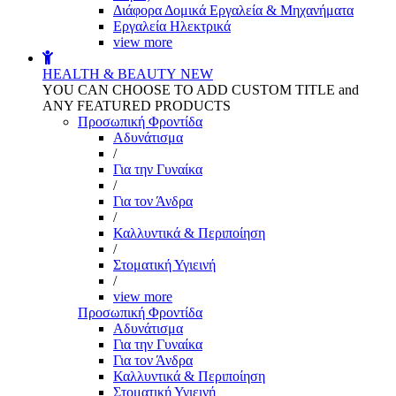
Διάφορα Δομικά Εργαλεία & Μηχανήματα
Εργαλεία Ηλεκτρικά
view more
HEALTH & BEAUTY
NEW
YOU CAN CHOOSE TO ADD CUSTOM TITLE and
ANY FEATURED PRODUCTS
Προσωπική Φροντίδα
Αδυνάτισμα
/
Για την Γυναίκα
/
Για τον Άνδρα
/
Καλλυντικά & Περιποίηση
/
Στοματική Υγιεινή
/
view more
Προσωπική Φροντίδα
Αδυνάτισμα
Για την Γυναίκα
Για τον Άνδρα
Καλλυντικά & Περιποίηση
Στοματική Υγιεινή