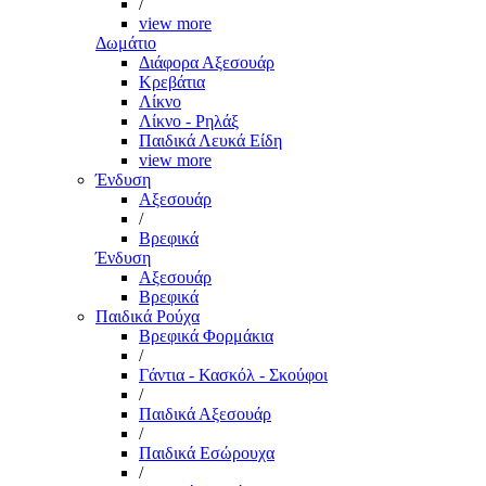
/
view more
Δωμάτιο
Διάφορα Αξεσουάρ
Κρεβάτια
Λίκνο
Λίκνο - Ρηλάξ
Παιδικά Λευκά Είδη
view more
Ένδυση
Αξεσουάρ
/
Βρεφικά
Ένδυση
Αξεσουάρ
Βρεφικά
Παιδικά Ρούχα
Βρεφικά Φορμάκια
/
Γάντια - Κασκόλ - Σκούφοι
/
Παιδικά Αξεσουάρ
/
Παιδικά Εσώρουχα
/