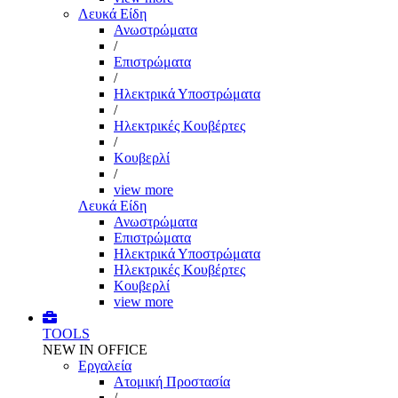
Λευκά Είδη
Ανωστρώματα
/
Επιστρώματα
/
Ηλεκτρικά Υποστρώματα
/
Ηλεκτρικές Κουβέρτες
/
Κουβερλί
/
view more
Λευκά Είδη
Ανωστρώματα
Επιστρώματα
Ηλεκτρικά Υποστρώματα
Ηλεκτρικές Κουβέρτες
Κουβερλί
view more
TOOLS
NEW IN OFFICE
Εργαλεία
Aτομική Προστασία
/