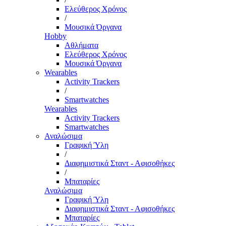
Ελεύθερος Χρόνος
/
Μουσικά Όργανα
Hobby
Αθλήματα
Ελεύθερος Χρόνος
Μουσικά Όργανα
Wearables
Activity Trackers
/
Smartwatches
Wearables
Activity Trackers
Smartwatches
Αναλώσιμα
Γραφική Ύλη
/
Διαφημιστικά Σταντ - Αφισοθήκες
/
Μπαταρίες
Αναλώσιμα
Γραφική Ύλη
Διαφημιστικά Σταντ - Αφισοθήκες
Μπαταρίες