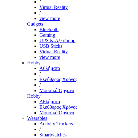
/
Virtual Reality
/
view more
Gadgets
Bluetooth
Gaming
UPS & Αξεσουάρ
USB Sticks
Virtual Reality
view more
Hobby
Αθλήματα
/
Ελεύθερος Χρόνος
/
Μουσικά Όργανα
Hobby
Αθλήματα
Ελεύθερος Χρόνος
Μουσικά Όργανα
Wearables
Activity Trackers
/
Smartwatches