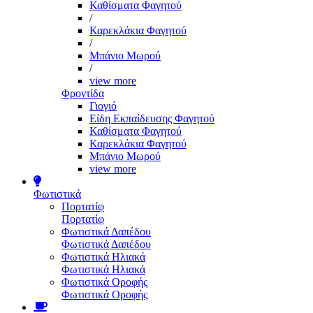
Καθίσματα Φαγητού
/
Καρεκλάκια Φαγητού
/
Μπάνιο Μωρού
/
view more
Φροντίδα
Γιογιό
Είδη Εκπαίδευσης Φαγητού
Καθίσματα Φαγητού
Καρεκλάκια Φαγητού
Μπάνιο Μωρού
view more
Φωτιστικά
Πορτατίφ
Πορτατίφ
Φωτιστικά Δαπέδου
Φωτιστικά Δαπέδου
Φωτιστικά Ηλιακά
Φωτιστικά Ηλιακά
Φωτιστικά Οροφής
Φωτιστικά Οροφής