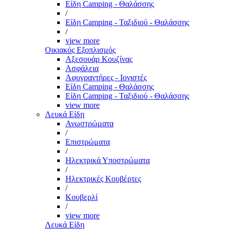
Είδη Camping - Θαλάσσης
/
Είδη Camping - Ταξιδιού - Θαλάσσης
/
view more
Οικιακός Εξοπλισμός
Αξεσουάρ Κουζίνας
Ασφάλεια
Αφυγραντήρες - Ιονιστές
Είδη Camping - Θαλάσσης
Είδη Camping - Ταξιδιού - Θαλάσσης
view more
Λευκά Είδη
Ανωστρώματα
/
Επιστρώματα
/
Ηλεκτρικά Υποστρώματα
/
Ηλεκτρικές Κουβέρτες
/
Κουβερλί
/
view more
Λευκά Είδη