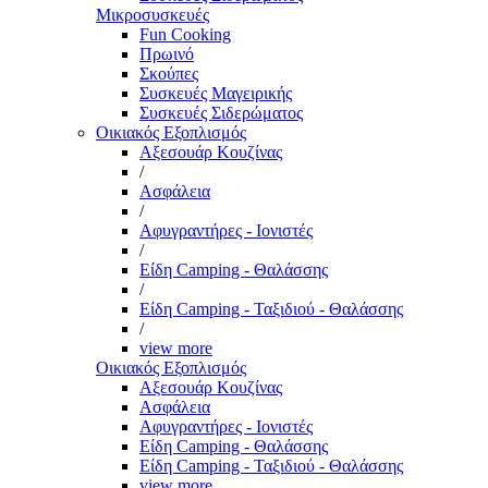
Μικροσυσκευές
Fun Cooking
Πρωινό
Σκούπες
Συσκευές Μαγειρικής
Συσκευές Σιδερώματος
Οικιακός Εξοπλισμός
Αξεσουάρ Κουζίνας
/
Ασφάλεια
/
Αφυγραντήρες - Ιονιστές
/
Είδη Camping - Θαλάσσης
/
Είδη Camping - Ταξιδιού - Θαλάσσης
/
view more
Οικιακός Εξοπλισμός
Αξεσουάρ Κουζίνας
Ασφάλεια
Αφυγραντήρες - Ιονιστές
Είδη Camping - Θαλάσσης
Είδη Camping - Ταξιδιού - Θαλάσσης
view more