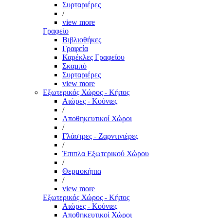
Συρταριέρες
/
view more
Γραφείο
Βιβλιοθήκες
Γραφεία
Καρέκλες Γραφείου
Σκαμπό
Συρταριέρες
view more
Εξωτερικός Χώρος - Κήπος
Αιώρες - Κούνιες
/
Αποθηκευτικοί Χώροι
/
Γλάστρες - Ζαρντινιέρες
/
Έπιπλα Εξωτερικού Χώρου
/
Θερμοκήπια
/
view more
Εξωτερικός Χώρος - Κήπος
Αιώρες - Κούνιες
Αποθηκευτικοί Χώροι