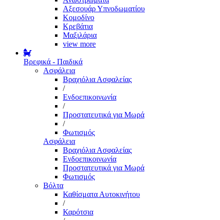
Αξεσουάρ Υπνοδωματίου
Κομοδίνο
Κρεβάτια
Μαξιλάρια
view more
Βρεφικά - Παιδικά
Ασφάλεια
Βραχιόλια Ασφαλείας
/
Ενδοεπικοινωνία
/
Προστατευτικά για Μωρά
/
Φωτισμός
Ασφάλεια
Βραχιόλια Ασφαλείας
Ενδοεπικοινωνία
Προστατευτικά για Μωρά
Φωτισμός
Βόλτα
Καθίσματα Αυτοκινήτου
/
Καρότσια