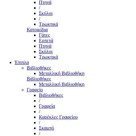
Πτηνά
/
Σκύλοι
/
Τρωκτικά
Κατοικίδια
Γάτες
Ερπετά
Πτηνά
Σκύλοι
Τρωκτικά
Έπιπλα
Βιβλιοθήκες
Μεταλλική Βιβλιοθήκη
Βιβλιοθήκες
Μεταλλική Βιβλιοθήκη
Γραφείο
Βιβλιοθήκες
/
Γραφεία
/
Καρέκλες Γραφείου
/
Σκαμπό
/