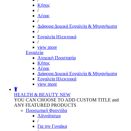
Kήπος
/
Αέρας
/
Διάφορα Δομικά Εργαλεία & Μηχανήματα
/
Εργαλεία Ηλεκτρικά
/
view more
Εργαλεία
Aτομική Προστασία
Kήπος
Αέρας
Διάφορα Δομικά Εργαλεία & Μηχανήματα
Εργαλεία Ηλεκτρικά
view more
HEALTH & BEAUTY
NEW
YOU CAN CHOOSE TO ADD CUSTOM TITLE and
ANY FEATURED PRODUCTS
Προσωπική Φροντίδα
Αδυνάτισμα
/
Για την Γυναίκα