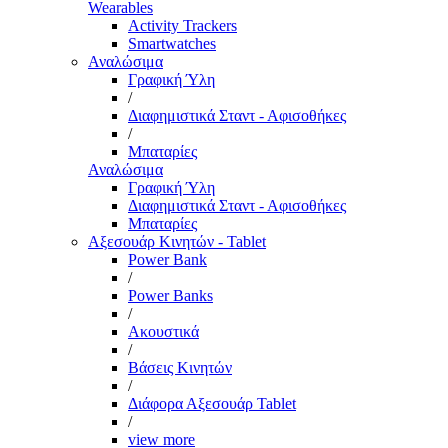
Wearables
Activity Trackers
Smartwatches
Αναλώσιμα
Γραφική Ύλη
/
Διαφημιστικά Σταντ - Αφισοθήκες
/
Μπαταρίες
Αναλώσιμα
Γραφική Ύλη
Διαφημιστικά Σταντ - Αφισοθήκες
Μπαταρίες
Αξεσουάρ Κινητών - Tablet
Power Bank
/
Power Banks
/
Ακουστικά
/
Βάσεις Κινητών
/
Διάφορα Αξεσουάρ Tablet
/
view more