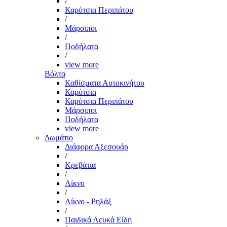
/
Καρότσια Περιπάτου
/
Μάρσιποι
/
Ποδήλατα
/
view more
Βόλτα
Καθίσματα Αυτοκινήτου
Καρότσια
Καρότσια Περιπάτου
Μάρσιποι
Ποδήλατα
view more
Δωμάτιο
Διάφορα Αξεσουάρ
/
Κρεβάτια
/
Λίκνο
/
Λίκνο - Ρηλάξ
/
Παιδικά Λευκά Είδη