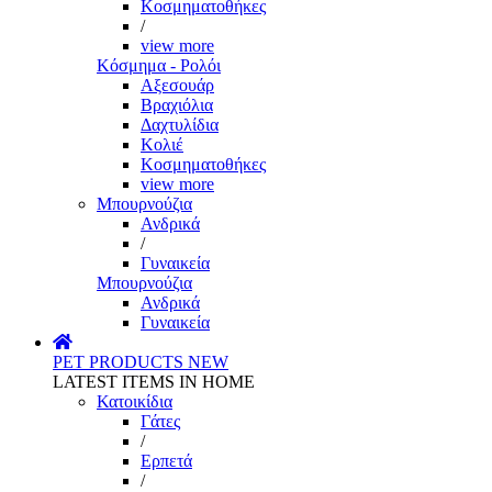
Κοσμηματοθήκες
/
view more
Κόσμημα - Ρολόι
Αξεσουάρ
Βραχιόλια
Δαχτυλίδια
Κολιέ
Κοσμηματοθήκες
view more
Μπουρνούζια
Ανδρικά
/
Γυναικεία
Μπουρνούζια
Ανδρικά
Γυναικεία
PET PRODUCTS
NEW
LATEST ITEMS IN HOME
Κατοικίδια
Γάτες
/
Ερπετά
/