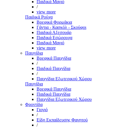
Παιδικά Μαγιό
/
view more
Παιδικά Ρούχα
Βρεφικά Φορμάκια
Γάντια - Κασκόλ - Σκούφοι
Παιδικά Αξεσουάρ
Παιδικά Εσώρουχα
Παιδικά Μαγιό
view more
Παιχνίδια
Βρεφικά Παιχνίδια
/
Παιδικά Παιχνίδια
/
Παιχνίδια Εξωτερικού Χώρου
Παιχνίδια
Βρεφικά Παιχνίδια
Παιδικά Παιχνίδια
Παιχνίδια Εξωτερικού Χώρου
Φροντίδα
Γιογιό
/
Είδη Εκπαίδευσης Φαγητού
/