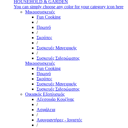
HOUSEHOLD & GARDEN
You can simply choose any color for your category icon here
Μικροσυσκευές
Fun Cooking
/
Πρωινό
/
Σκούπες
/
Συσκευές Μαγειρικής
/
Συσκευές Σιδερώματος
Μικροσυσκευές
Fun Cooking
Πρωινό
Σκούπες
Συσκευές Μαγειρικής
Συσκευές Σιδερώματος
Οικιακός Εξοπλισμός
Αξεσουάρ Κουζίνας
/
Ασφάλεια
/
Αφυγραντήρες - Ιονιστές
/