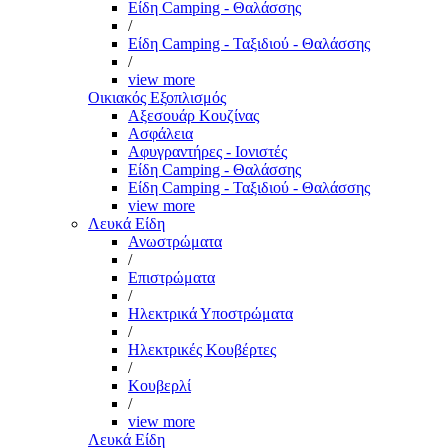
Είδη Camping - Θαλάσσης
/
Είδη Camping - Ταξιδιού - Θαλάσσης
/
view more
Οικιακός Εξοπλισμός
Αξεσουάρ Κουζίνας
Ασφάλεια
Αφυγραντήρες - Ιονιστές
Είδη Camping - Θαλάσσης
Είδη Camping - Ταξιδιού - Θαλάσσης
view more
Λευκά Είδη
Ανωστρώματα
/
Επιστρώματα
/
Ηλεκτρικά Υποστρώματα
/
Ηλεκτρικές Κουβέρτες
/
Κουβερλί
/
view more
Λευκά Είδη