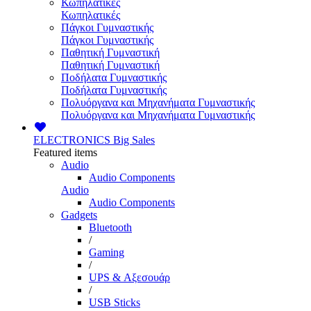
Κωπηλατικές
Κωπηλατικές
Πάγκοι Γυμναστικής
Πάγκοι Γυμναστικής
Παθητική Γυμναστική
Παθητική Γυμναστική
Ποδήλατα Γυμναστικής
Ποδήλατα Γυμναστικής
Πολυόργανα και Μηχανήματα Γυμναστικής
Πολυόργανα και Μηχανήματα Γυμναστικής
ELECTRONICS
Big Sales
Featured items
Audio
Audio Components
Audio
Audio Components
Gadgets
Bluetooth
/
Gaming
/
UPS & Αξεσουάρ
/
USB Sticks