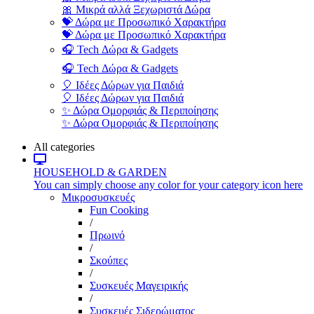
🎀 Μικρά αλλά Ξεχωριστά Δώρα
💝 Δώρα με Προσωπικό Χαρακτήρα
💝 Δώρα με Προσωπικό Χαρακτήρα
🎧 Tech Δώρα & Gadgets
🎧 Tech Δώρα & Gadgets
🎈 Ιδέες Δώρων για Παιδιά
🎈 Ιδέες Δώρων για Παιδιά
✨ Δώρα Ομορφιάς & Περιποίησης
✨ Δώρα Ομορφιάς & Περιποίησης
All categories
HOUSEHOLD & GARDEN
You can simply choose any color for your category icon here
Μικροσυσκευές
Fun Cooking
/
Πρωινό
/
Σκούπες
/
Συσκευές Μαγειρικής
/
Συσκευές Σιδερώματος