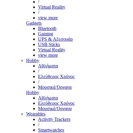
/
Virtual Reality
/
view more
Gadgets
Bluetooth
Gaming
UPS & Αξεσουάρ
USB Sticks
Virtual Reality
view more
Hobby
Αθλήματα
/
Ελεύθερος Χρόνος
/
Μουσικά Όργανα
Hobby
Αθλήματα
Ελεύθερος Χρόνος
Μουσικά Όργανα
Wearables
Activity Trackers
/
Smartwatches