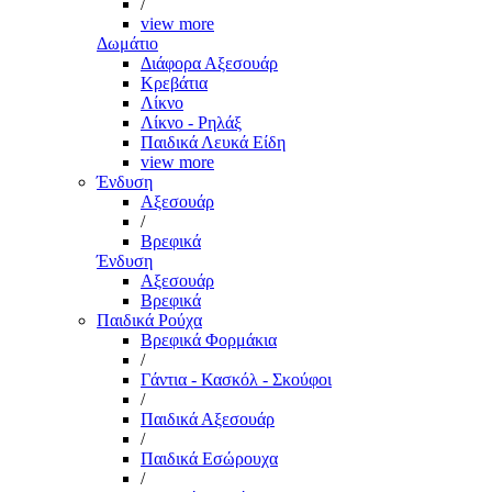
/
view more
Δωμάτιο
Διάφορα Αξεσουάρ
Κρεβάτια
Λίκνο
Λίκνο - Ρηλάξ
Παιδικά Λευκά Είδη
view more
Ένδυση
Αξεσουάρ
/
Βρεφικά
Ένδυση
Αξεσουάρ
Βρεφικά
Παιδικά Ρούχα
Βρεφικά Φορμάκια
/
Γάντια - Κασκόλ - Σκούφοι
/
Παιδικά Αξεσουάρ
/
Παιδικά Εσώρουχα
/