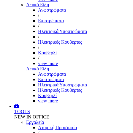
Λευκά Είδη
Ανωστρώματα
/
Επιστρώματα
/
Ηλεκτρικά Υποστρώματα
/
Ηλεκτρικές Κουβέρτες
/
Κουβερλί
/
view more
Λευκά Είδη
Ανωστρώματα
Επιστρώματα
Ηλεκτρικά Υποστρώματα
Ηλεκτρικές Κουβέρτες
Κουβερλί
view more
TOOLS
NEW IN OFFICE
Εργαλεία
Aτομική Προστασία
/