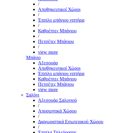
/
Αποθηκευτικοί Χώροι
/
Έπιπλο μπάνιου νιπτήρα
/
Καθρέπτες Μπάνιου
/
Πετσέτες Μπάνιου
/
view more
Μπάνιο
Αξεσουάρ
Αποθηκευτικοί Χώροι
Έπιπλο μπάνιου νιπτήρα
Καθρέπτες Μπάνιου
Πετσέτες Μπάνιου
view more
Σαλόνι
Αξεσουάρ Σαλονιού
/
Αποσμητικά Χώρου
/
Διαχωριστικά Εσωτερικού Χώρου
/
Έπιπλα Τηλεόρασης