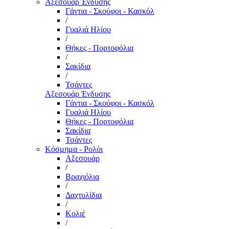
Αξεσουάρ Ένδυσης
Γάντια - Σκούφοι - Κασκόλ
/
Γυαλιά Ηλίου
/
Θήκες - Πορτοφόλια
/
Σακίδια
/
Τσάντες
Αξεσουάρ Ένδυσης
Γάντια - Σκούφοι - Κασκόλ
Γυαλιά Ηλίου
Θήκες - Πορτοφόλια
Σακίδια
Τσάντες
Κόσμημα - Ρολόι
Αξεσουάρ
/
Βραχιόλια
/
Δαχτυλίδια
/
Κολιέ
/