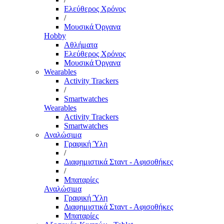
Ελεύθερος Χρόνος
/
Μουσικά Όργανα
Hobby
Αθλήματα
Ελεύθερος Χρόνος
Μουσικά Όργανα
Wearables
Activity Trackers
/
Smartwatches
Wearables
Activity Trackers
Smartwatches
Αναλώσιμα
Γραφική Ύλη
/
Διαφημιστικά Σταντ - Αφισοθήκες
/
Μπαταρίες
Αναλώσιμα
Γραφική Ύλη
Διαφημιστικά Σταντ - Αφισοθήκες
Μπαταρίες