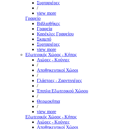
Συρταριέρες
/
view more
Γραφείο
Βιβλιοθήκες
Γραφεία
Καρέκλες Γραφείου
Σκαμπό
Συρταριέρες
view more
Εξωτερικός Χώρος - Κήπος
Αιώρες - Κούνιες
/
Αποθηκευτικοί Χώροι
/
Γλάστρες - Ζαρντινιέρες
/
Έπιπλα Εξωτερικού Χώρου
/
Θερμοκήπια
/
view more
Εξωτερικός Χώρος - Κήπος
Αιώρες - Κούνιες
Αποθηκευτικοί Χώροι