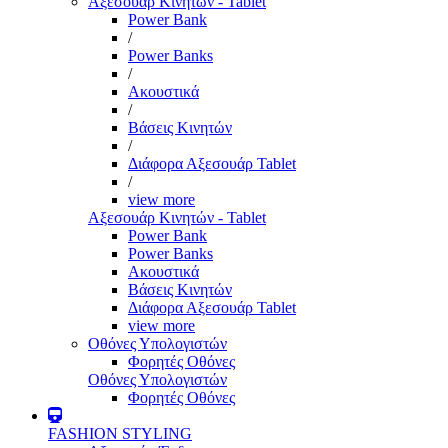
Αξεσουάρ Κινητών - Tablet
Power Bank
/
Power Banks
/
Ακουστικά
/
Βάσεις Κινητών
/
Διάφορα Αξεσουάρ Tablet
/
view more
Αξεσουάρ Κινητών - Tablet
Power Bank
Power Banks
Ακουστικά
Βάσεις Κινητών
Διάφορα Αξεσουάρ Tablet
view more
Οθόνες Υπολογιστών
Φορητές Οθόνες
Οθόνες Υπολογιστών
Φορητές Οθόνες
FASHION STYLING