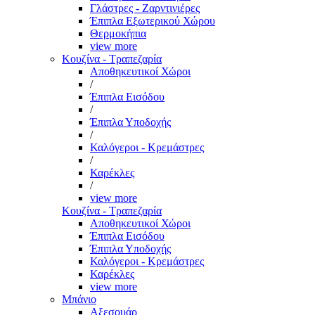
Γλάστρες - Ζαρντινιέρες
Έπιπλα Εξωτερικού Χώρου
Θερμοκήπια
view more
Κουζίνα - Τραπεζαρία
Αποθηκευτικοί Χώροι
/
Έπιπλα Εισόδου
/
Έπιπλα Υποδοχής
/
Καλόγεροι - Κρεμάστρες
/
Καρέκλες
/
view more
Κουζίνα - Τραπεζαρία
Αποθηκευτικοί Χώροι
Έπιπλα Εισόδου
Έπιπλα Υποδοχής
Καλόγεροι - Κρεμάστρες
Καρέκλες
view more
Μπάνιο
Αξεσουάρ