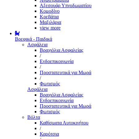
Αξεσουάρ Υπνοδωματίου
Κομοδίνο
Κρεβάτια
Μαξιλάρια
view more
Βρεφικά - Παιδικά
Ασφάλεια
Βραχιόλια Ασφαλείας
/
Ενδοεπικοινωνία
/
Προστατευτικά για Μωρά
/
Φωτισμός
Ασφάλεια
Βραχιόλια Ασφαλείας
Ενδοεπικοινωνία
Προστατευτικά για Μωρά
Φωτισμός
Βόλτα
Καθίσματα Αυτοκινήτου
/
Καρότσια