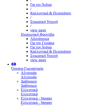
/
Για τον Άνδρα
/
Καλλυντικά & Περιποίηση
/
Στοματική Υγιεινή
/
view more
Προσωπική Φροντίδα
Αδυνάτισμα
Για την Γυναίκα
Για τον Άνδρα
Καλλυντικά & Περιποίηση
Στοματική Υγιεινή
view more
Όργανα Γυμναστικής
Αξεσουάρ
Αξεσουάρ
Διάδρομοι
Διάδρομοι
Ελλειπτικά
Ελλειπτικά
Ελλειπτικά - Stepper
Ελλειπτικά - Stepper