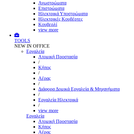
Ανωστρώματα
Επιστρώματα
Ηλεκτρικά Υποστρώματα
Ηλεκτρικές Κουβέρτες
Κουβερλί
view more
TOOLS
NEW IN OFFICE
Εργαλεία
Aτομική Προστασία
/
Kήπος
/
Αέρας
/
Διάφορα Δομικά Εργαλεία & Μηχανήματα
/
Εργαλεία Ηλεκτρικά
/
view more
Εργαλεία
Aτομική Προστασία
Kήπος
Αέρας