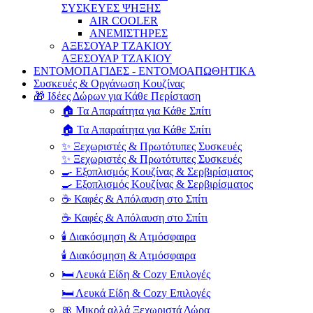
ΣΥΣΚΕΥΕΣ ΨΗΞΗΣ
AIR COOLER
ΑΝΕΜΙΣΤΗΡΕΣ
ΑΞΕΣΟΥΑΡ ΤΖΑΚΙΟΥ
ΑΞΕΣΟΥΑΡ ΤΖΑΚΙΟΥ
ΕΝΤΟΜΟΠΑΓΙΔΕΣ - ΕΝΤΟΜΟΑΠΩΘΗΤΙΚΑ
Συσκευές & Οργάνωση Κουζίνας
🎁 Ιδέες Δώρων για Κάθε Περίσταση
🏠 Τα Απαραίτητα για Κάθε Σπίτι
🏠 Τα Απαραίτητα για Κάθε Σπίτι
✨ Ξεχωριστές & Πρωτότυπες Συσκευές
✨ Ξεχωριστές & Πρωτότυπες Συσκευές
🍳 Εξοπλισμός Κουζίνας & Σερβιρίσματος
🍳 Εξοπλισμός Κουζίνας & Σερβιρίσματος
☕ Καφές & Απόλαυση στο Σπίτι
☕ Καφές & Απόλαυση στο Σπίτι
🕯️ Διακόσμηση & Ατμόσφαιρα
🕯️ Διακόσμηση & Ατμόσφαιρα
🛏️ Λευκά Είδη & Cozy Επιλογές
🛏️ Λευκά Είδη & Cozy Επιλογές
🎀 Μικρά αλλά Ξεχωριστά Δώρα