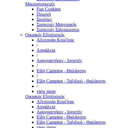
Μικροσυσκευές
Fun Cooking
Πρωινό
Σκούπες
Συσκευές Μαγειρικής
Συσκευές Σιδερώματος
Οικιακός Εξοπλισμός
Αξεσουάρ Κουζίνας
/
Ασφάλεια
/
Αφυγραντήρες - Ιονιστές
/
Είδη Camping - Θαλάσσης
/
Είδη Camping - Ταξιδιού - Θαλάσσης
/
view more
Οικιακός Εξοπλισμός
Αξεσουάρ Κουζίνας
Ασφάλεια
Αφυγραντήρες - Ιονιστές
Είδη Camping - Θαλάσσης
Είδη Camping - Ταξιδιού - Θαλάσσης
view more