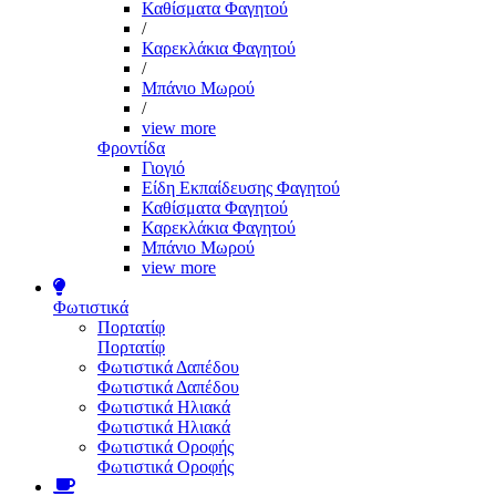
Καθίσματα Φαγητού
/
Καρεκλάκια Φαγητού
/
Μπάνιο Μωρού
/
view more
Φροντίδα
Γιογιό
Είδη Εκπαίδευσης Φαγητού
Καθίσματα Φαγητού
Καρεκλάκια Φαγητού
Μπάνιο Μωρού
view more
Φωτιστικά
Πορτατίφ
Πορτατίφ
Φωτιστικά Δαπέδου
Φωτιστικά Δαπέδου
Φωτιστικά Ηλιακά
Φωτιστικά Ηλιακά
Φωτιστικά Οροφής
Φωτιστικά Οροφής