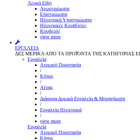
Λευκά Είδη
Ανωστρώματα
Επιστρώματα
Ηλεκτρικά Υποστρώματα
Ηλεκτρικές Κουβέρτες
Κουβερλί
view more
ΕΡΓΑΛΕΙΑ
ΔΕΣ ΜΕΡΙΚΑ ΑΠΌ ΤΑ ΠΡΟΪΌΝΤΑ ΤΗΣ ΚΑΤΗΓΟΡΙΑΣ Ε
Εργαλεία
Aτομική Προστασία
/
Kήπος
/
Αέρας
/
Διάφορα Δομικά Εργαλεία & Μηχανήματα
/
Εργαλεία Ηλεκτρικά
/
view more
Εργαλεία
Aτομική Προστασία
Kήπος