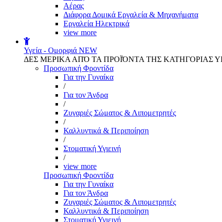
Αέρας
Διάφορα Δομικά Εργαλεία & Μηχανήματα
Εργαλεία Ηλεκτρικά
view more
Υγεία - Ομορφιά
NEW
ΔΕΣ ΜΕΡΙΚΑ ΑΠΌ ΤΑ ΠΡΟΪΌΝΤΑ ΤΗΣ ΚΑΤΗΓΟΡΙΑΣ Υ
Προσωπική Φροντίδα
Για την Γυναίκα
/
Για τον Άνδρα
/
Ζυγαριές Σώματος & Λιπομετρητές
/
Καλλυντικά & Περιποίηση
/
Στοματική Υγιεινή
/
view more
Προσωπική Φροντίδα
Για την Γυναίκα
Για τον Άνδρα
Ζυγαριές Σώματος & Λιπομετρητές
Καλλυντικά & Περιποίηση
Στοματική Υγιεινή