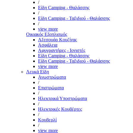
/
Είδη Camping - Θαλάσσης
/
Είδη Camping - Ταξιδιού - Θαλάσσης
/
view more
Οικιακός Εξοπλισμός
Αξεσουάρ Κουζίνας
Ασφάλεια
Αφυγραντήρες - Ιονιστές
Είδη Camping - Θαλάσσης
Είδη Camping - Ταξιδιού - Θαλάσσης
view more
Λευκά Είδη
Ανωστρώματα
/
Επιστρώματα
/
Ηλεκτρικά Υποστρώματα
/
Ηλεκτρικές Κουβέρτες
/
Κουβερλί
/
view more