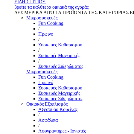
ΕΙΔΗ ΣΠΙΤΙΟΥ
βρείτε τα καλύτερα οικιακά της αγοράς
ΔΕΣ ΜΕΡΙΚΑ ΑΠΌ ΤΑ ΠΡΟΪΌΝΤΑ ΤΗΣ ΚΑΤΗΓΟΡΙΑΣ Ε
Μικροσυσκευές
Fun Cooking
/
Πρωινό
/
Συσκευές Καθαρισμού
/
Συσκευές Μαγειρικής
/
Συσκευές Σιδερώματος
Μικροσυσκευές
Fun Cooking
Πρωινό
Συσκευές Καθαρισμού
Συσκευές Μαγειρικής
Συσκευές Σιδερώματος
Οικιακός Εξοπλισμός
Αξεσουάρ Κουζίνας
/
Ασφάλεια
/
Αφυγραντήρες - Ιονιστές