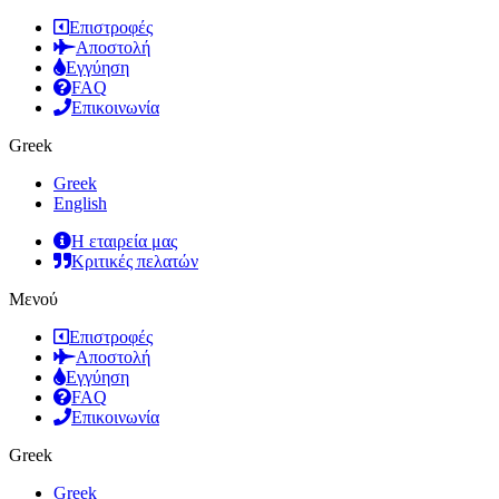
Επιστροφές
Αποστολή
Εγγύηση
FAQ
Επικοινωνία
Greek
Greek
English
Η εταιρεία μας
Κριτικές πελατών
Μενού
Επιστροφές
Αποστολή
Εγγύηση
FAQ
Επικοινωνία
Greek
Greek