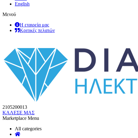
English
Μενού
Η εταιρεία μας
Κριτικές πελατών
2105200013
ΚΑΛΕΣΕ ΜΑΣ
Marketplace Menu
All categories