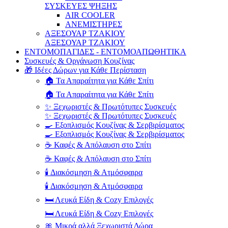
ΣΥΣΚΕΥΕΣ ΨΗΞΗΣ
AIR COOLER
ΑΝΕΜΙΣΤΗΡΕΣ
ΑΞΕΣΟΥΑΡ ΤΖΑΚΙΟΥ
ΑΞΕΣΟΥΑΡ ΤΖΑΚΙΟΥ
ΕΝΤΟΜΟΠΑΓΙΔΕΣ - ΕΝΤΟΜΟΑΠΩΘΗΤΙΚΑ
Συσκευές & Οργάνωση Κουζίνας
🎁 Ιδέες Δώρων για Κάθε Περίσταση
🏠 Τα Απαραίτητα για Κάθε Σπίτι
🏠 Τα Απαραίτητα για Κάθε Σπίτι
✨ Ξεχωριστές & Πρωτότυπες Συσκευές
✨ Ξεχωριστές & Πρωτότυπες Συσκευές
🍳 Εξοπλισμός Κουζίνας & Σερβιρίσματος
🍳 Εξοπλισμός Κουζίνας & Σερβιρίσματος
☕ Καφές & Απόλαυση στο Σπίτι
☕ Καφές & Απόλαυση στο Σπίτι
🕯️ Διακόσμηση & Ατμόσφαιρα
🕯️ Διακόσμηση & Ατμόσφαιρα
🛏️ Λευκά Είδη & Cozy Επιλογές
🛏️ Λευκά Είδη & Cozy Επιλογές
🎀 Μικρά αλλά Ξεχωριστά Δώρα