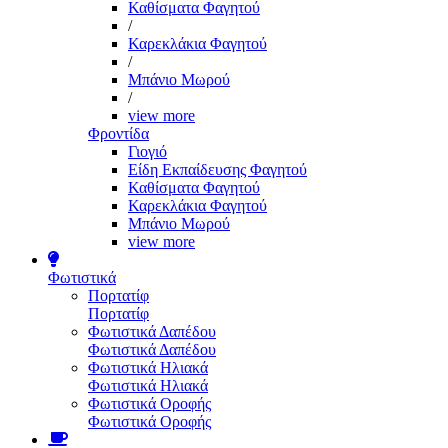
Καθίσματα Φαγητού
/
Καρεκλάκια Φαγητού
/
Μπάνιο Μωρού
/
view more
Φροντίδα
Γιογιό
Είδη Εκπαίδευσης Φαγητού
Καθίσματα Φαγητού
Καρεκλάκια Φαγητού
Μπάνιο Μωρού
view more
Φωτιστικά
Πορτατίφ
Πορτατίφ
Φωτιστικά Δαπέδου
Φωτιστικά Δαπέδου
Φωτιστικά Ηλιακά
Φωτιστικά Ηλιακά
Φωτιστικά Οροφής
Φωτιστικά Οροφής