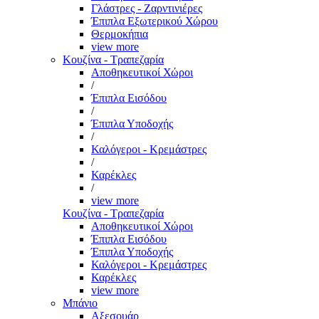
Γλάστρες - Ζαρντινιέρες
Έπιπλα Εξωτερικού Χώρου
Θερμοκήπια
view more
Κουζίνα - Τραπεζαρία
Αποθηκευτικοί Χώροι
/
Έπιπλα Εισόδου
/
Έπιπλα Υποδοχής
/
Καλόγεροι - Κρεμάστρες
/
Καρέκλες
/
view more
Κουζίνα - Τραπεζαρία
Αποθηκευτικοί Χώροι
Έπιπλα Εισόδου
Έπιπλα Υποδοχής
Καλόγεροι - Κρεμάστρες
Καρέκλες
view more
Μπάνιο
Αξεσουάρ