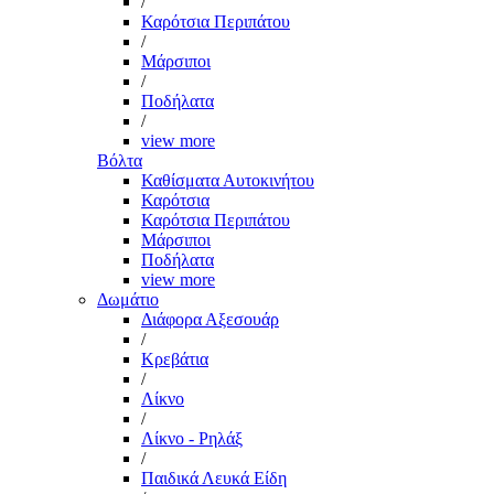
/
Καρότσια Περιπάτου
/
Μάρσιποι
/
Ποδήλατα
/
view more
Βόλτα
Καθίσματα Αυτοκινήτου
Καρότσια
Καρότσια Περιπάτου
Μάρσιποι
Ποδήλατα
view more
Δωμάτιο
Διάφορα Αξεσουάρ
/
Κρεβάτια
/
Λίκνο
/
Λίκνο - Ρηλάξ
/
Παιδικά Λευκά Είδη