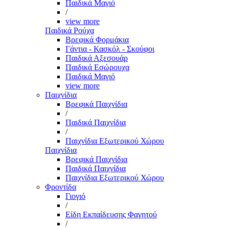
Παιδικά Μαγιό
/
view more
Παιδικά Ρούχα
Βρεφικά Φορμάκια
Γάντια - Κασκόλ - Σκούφοι
Παιδικά Αξεσουάρ
Παιδικά Εσώρουχα
Παιδικά Μαγιό
view more
Παιχνίδια
Βρεφικά Παιχνίδια
/
Παιδικά Παιχνίδια
/
Παιχνίδια Εξωτερικού Χώρου
Παιχνίδια
Βρεφικά Παιχνίδια
Παιδικά Παιχνίδια
Παιχνίδια Εξωτερικού Χώρου
Φροντίδα
Γιογιό
/
Είδη Εκπαίδευσης Φαγητού
/