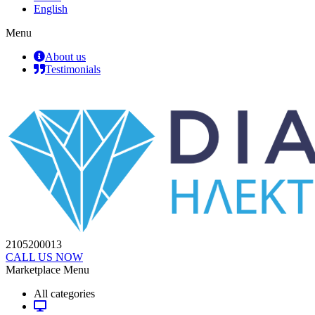
English
Menu
About us
Testimonials
2105200013
CALL US NOW
Marketplace Menu
All categories