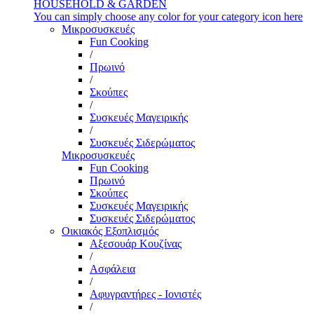
HOUSEHOLD & GARDEN
You can simply choose any color for your category icon here
Μικροσυσκευές
Fun Cooking
/
Πρωινό
/
Σκούπες
/
Συσκευές Μαγειρικής
/
Συσκευές Σιδερώματος
Μικροσυσκευές
Fun Cooking
Πρωινό
Σκούπες
Συσκευές Μαγειρικής
Συσκευές Σιδερώματος
Οικιακός Εξοπλισμός
Αξεσουάρ Κουζίνας
/
Ασφάλεια
/
Αφυγραντήρες - Ιονιστές
/