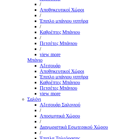
/
Αποθηκευτικοί Χώροι
/
Έπιπλο μπάνιου νιπτήρα
/
Καθρέπτες Μπάνιου
/
Πετσέτες Μπάνιου
/
view more
Μπάνιο
Αξεσουάρ
Αποθηκευτικοί Χώροι
Έπιπλο μπάνιου νιπτήρα
Καθρέπτες Μπάνιου
Πετσέτες Μπάνιου
view more
Σαλόνι
Αξεσουάρ Σαλονιού
/
Αποσμητικά Χώρου
/
Διαχωριστικά Εσωτερικού Χώρου
/
Έπιπλα Τηλεόρασης