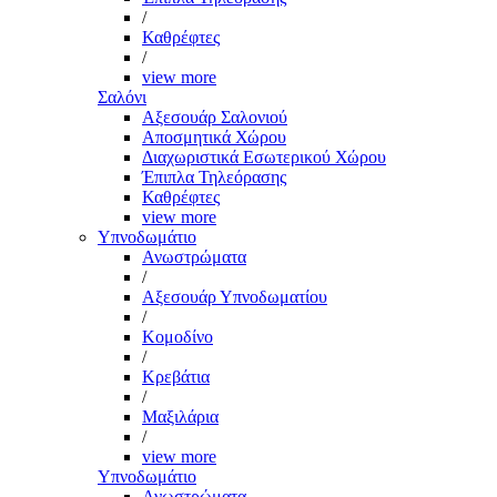
/
Καθρέφτες
/
view more
Σαλόνι
Αξεσουάρ Σαλονιού
Αποσμητικά Χώρου
Διαχωριστικά Εσωτερικού Χώρου
Έπιπλα Τηλεόρασης
Καθρέφτες
view more
Υπνοδωμάτιο
Ανωστρώματα
/
Αξεσουάρ Υπνοδωματίου
/
Κομοδίνο
/
Κρεβάτια
/
Μαξιλάρια
/
view more
Υπνοδωμάτιο
Ανωστρώματα