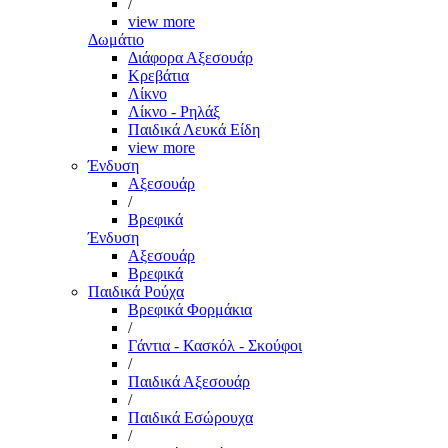
/
view more
Δωμάτιο
Διάφορα Αξεσουάρ
Κρεβάτια
Λίκνο
Λίκνο - Ρηλάξ
Παιδικά Λευκά Είδη
view more
Ένδυση
Αξεσουάρ
/
Βρεφικά
Ένδυση
Αξεσουάρ
Βρεφικά
Παιδικά Ρούχα
Βρεφικά Φορμάκια
/
Γάντια - Κασκόλ - Σκούφοι
/
Παιδικά Αξεσουάρ
/
Παιδικά Εσώρουχα
/