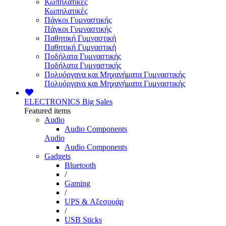
Κωπηλατικές
Κωπηλατικές
Πάγκοι Γυμναστικής
Πάγκοι Γυμναστικής
Παθητική Γυμναστική
Παθητική Γυμναστική
Ποδήλατα Γυμναστικής
Ποδήλατα Γυμναστικής
Πολυόργανα και Μηχανήματα Γυμναστικής
Πολυόργανα και Μηχανήματα Γυμναστικής
ELECTRONICS
Big Sales
Featured items
Audio
Audio Components
Audio
Audio Components
Gadgets
Bluetooth
/
Gaming
/
UPS & Αξεσουάρ
/
USB Sticks