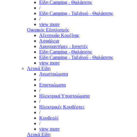
Είδη Camping - Θαλάσσης
/
Είδη Camping - Ταξιδιού - Θαλάσσης
/
view more
Οικιακός Εξοπλισμός
Αξεσουάρ Κουζίνας
Ασφάλεια
Αφυγραντήρες - Ιονιστές
Είδη Camping - Θαλάσσης
Είδη Camping - Ταξιδιού - Θαλάσσης
view more
Λευκά Είδη
Ανωστρώματα
/
Επιστρώματα
/
Ηλεκτρικά Υποστρώματα
/
Ηλεκτρικές Κουβέρτες
/
Κουβερλί
/
view more
Λευκά Είδη