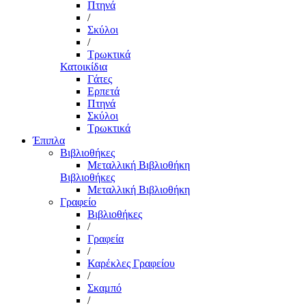
Πτηνά
/
Σκύλοι
/
Τρωκτικά
Κατοικίδια
Γάτες
Ερπετά
Πτηνά
Σκύλοι
Τρωκτικά
Έπιπλα
Βιβλιοθήκες
Μεταλλική Βιβλιοθήκη
Βιβλιοθήκες
Μεταλλική Βιβλιοθήκη
Γραφείο
Βιβλιοθήκες
/
Γραφεία
/
Καρέκλες Γραφείου
/
Σκαμπό
/