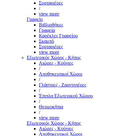
Συρταριέρες
/
view more
Γραφείο
Βιβλιοθήκες
Γραφεία
Καρέκλες Γραφείου
Σκαμπό
Συρταριέρες
view more
Εξωτερικός Χώρος - Κήπος
Αιώρες - Κούνιες
/
Αποθηκευτικοί Χώροι
/
Γλάστρες - Ζαρντινιέρες
/
Έπιπλα Εξωτερικού Χώρου
/
Θερμοκήπια
/
view more
Εξωτερικός Χώρος - Κήπος
Αιώρες - Κούνιες
Αποθηκευτικοί Χώροι