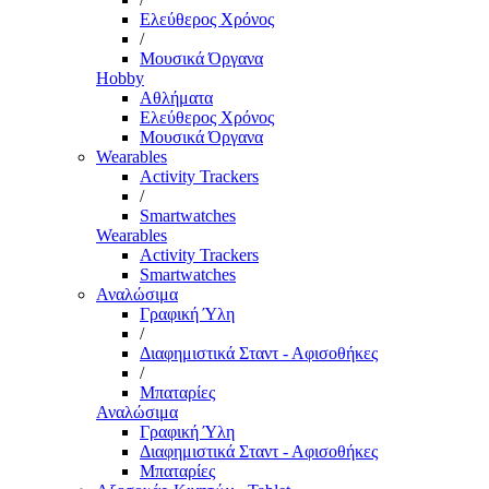
Ελεύθερος Χρόνος
/
Μουσικά Όργανα
Hobby
Αθλήματα
Ελεύθερος Χρόνος
Μουσικά Όργανα
Wearables
Activity Trackers
/
Smartwatches
Wearables
Activity Trackers
Smartwatches
Αναλώσιμα
Γραφική Ύλη
/
Διαφημιστικά Σταντ - Αφισοθήκες
/
Μπαταρίες
Αναλώσιμα
Γραφική Ύλη
Διαφημιστικά Σταντ - Αφισοθήκες
Μπαταρίες