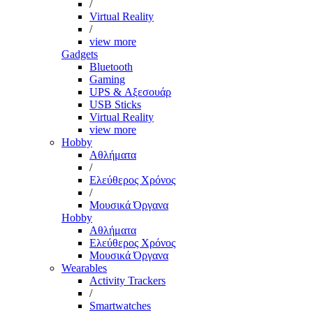
/
Virtual Reality
/
view more
Gadgets
Bluetooth
Gaming
UPS & Αξεσουάρ
USB Sticks
Virtual Reality
view more
Hobby
Αθλήματα
/
Ελεύθερος Χρόνος
/
Μουσικά Όργανα
Hobby
Αθλήματα
Ελεύθερος Χρόνος
Μουσικά Όργανα
Wearables
Activity Trackers
/
Smartwatches