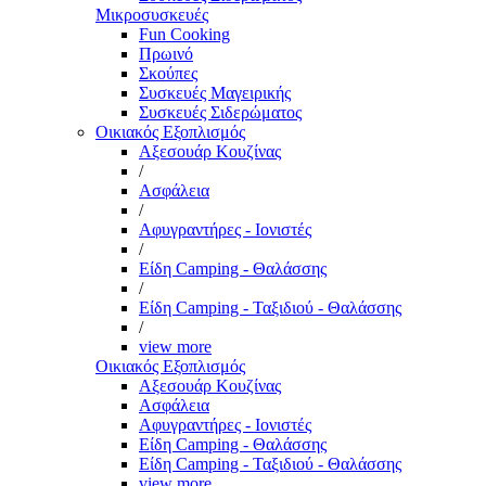
Μικροσυσκευές
Fun Cooking
Πρωινό
Σκούπες
Συσκευές Μαγειρικής
Συσκευές Σιδερώματος
Οικιακός Εξοπλισμός
Αξεσουάρ Κουζίνας
/
Ασφάλεια
/
Αφυγραντήρες - Ιονιστές
/
Είδη Camping - Θαλάσσης
/
Είδη Camping - Ταξιδιού - Θαλάσσης
/
view more
Οικιακός Εξοπλισμός
Αξεσουάρ Κουζίνας
Ασφάλεια
Αφυγραντήρες - Ιονιστές
Είδη Camping - Θαλάσσης
Είδη Camping - Ταξιδιού - Θαλάσσης
view more