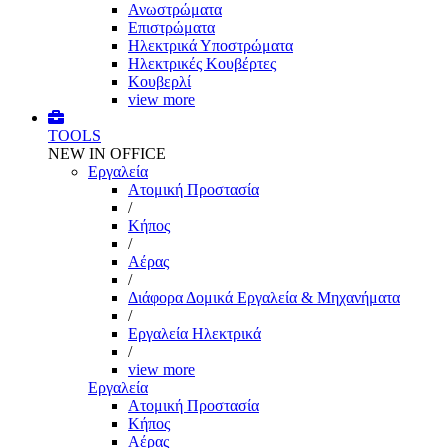
Ανωστρώματα
Επιστρώματα
Ηλεκτρικά Υποστρώματα
Ηλεκτρικές Κουβέρτες
Κουβερλί
view more
TOOLS
NEW IN OFFICE
Εργαλεία
Aτομική Προστασία
/
Kήπος
/
Αέρας
/
Διάφορα Δομικά Εργαλεία & Μηχανήματα
/
Εργαλεία Ηλεκτρικά
/
view more
Εργαλεία
Aτομική Προστασία
Kήπος
Αέρας