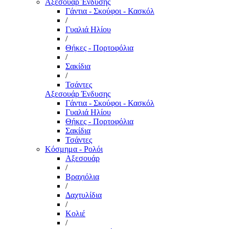
Αξεσουάρ Ένδυσης
Γάντια - Σκούφοι - Κασκόλ
/
Γυαλιά Ηλίου
/
Θήκες - Πορτοφόλια
/
Σακίδια
/
Τσάντες
Αξεσουάρ Ένδυσης
Γάντια - Σκούφοι - Κασκόλ
Γυαλιά Ηλίου
Θήκες - Πορτοφόλια
Σακίδια
Τσάντες
Κόσμημα - Ρολόι
Αξεσουάρ
/
Βραχιόλια
/
Δαχτυλίδια
/
Κολιέ
/