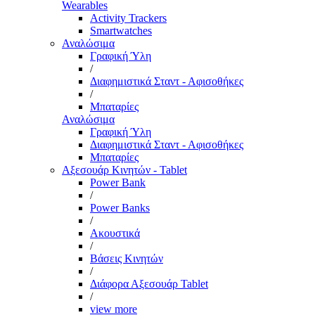
Wearables
Activity Trackers
Smartwatches
Αναλώσιμα
Γραφική Ύλη
/
Διαφημιστικά Σταντ - Αφισοθήκες
/
Μπαταρίες
Αναλώσιμα
Γραφική Ύλη
Διαφημιστικά Σταντ - Αφισοθήκες
Μπαταρίες
Αξεσουάρ Κινητών - Tablet
Power Bank
/
Power Banks
/
Ακουστικά
/
Βάσεις Κινητών
/
Διάφορα Αξεσουάρ Tablet
/
view more