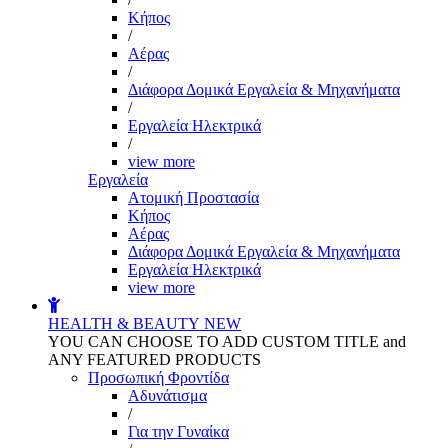
Kήπος
/
Αέρας
/
Διάφορα Δομικά Εργαλεία & Μηχανήματα
/
Εργαλεία Ηλεκτρικά
/
view more
Εργαλεία
Aτομική Προστασία
Kήπος
Αέρας
Διάφορα Δομικά Εργαλεία & Μηχανήματα
Εργαλεία Ηλεκτρικά
view more
HEALTH & BEAUTY
NEW
YOU CAN CHOOSE TO ADD CUSTOM TITLE and
ANY FEATURED PRODUCTS
Προσωπική Φροντίδα
Αδυνάτισμα
/
Για την Γυναίκα