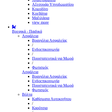
Αξεσουάρ Υπνοδωματίου
Κομοδίνο
Κρεβάτια
Μαξιλάρια
view more
Βρεφικά - Παιδικά
Ασφάλεια
Βραχιόλια Ασφαλείας
/
Ενδοεπικοινωνία
/
Προστατευτικά για Μωρά
/
Φωτισμός
Ασφάλεια
Βραχιόλια Ασφαλείας
Ενδοεπικοινωνία
Προστατευτικά για Μωρά
Φωτισμός
Βόλτα
Καθίσματα Αυτοκινήτου
/
Καρότσια