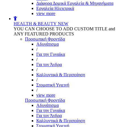
Διάφορα Δομικά Εργαλεία & Μηχανήματα
Εργαλεία Ηλεκτρικά
view more
HEALTH & BEAUTY
NEW
YOU CAN CHOOSE TO ADD CUSTOM TITLE and
ANY FEATURED PRODUCTS
Προσωπική Φροντίδα
Αδυνάτισμα
/
Για την Γυναίκα
/
Για τον Άνδρα
/
Καλλυντικά & Περιποίηση
/
Στοματική Υγιεινή
/
view more
Προσωπική Φροντίδα
Αδυνάτισμα
Για την Γυναίκα
Για τον Άνδρα
Καλλυντικά & Περιποίηση
Στοματική Υγιεινή