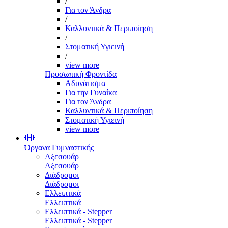
/
Για τον Άνδρα
/
Καλλυντικά & Περιποίηση
/
Στοματική Υγιεινή
/
view more
Προσωπική Φροντίδα
Αδυνάτισμα
Για την Γυναίκα
Για τον Άνδρα
Καλλυντικά & Περιποίηση
Στοματική Υγιεινή
view more
Όργανα Γυμναστικής
Αξεσουάρ
Αξεσουάρ
Διάδρομοι
Διάδρομοι
Ελλειπτικά
Ελλειπτικά
Ελλειπτικά - Stepper
Ελλειπτικά - Stepper