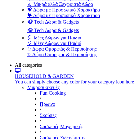
🎀 Μικρά αλλά Ξεχωριστά Δώρα
💝 Δώρα με Προσωπικό Χαρακτήρα
💝 Δώρα με Προσωπικό Χαρακτήρα
🎧 Tech Δώρα & Gadgets
🎧 Tech Δώρα & Gadgets
🎈 Ιδέες Δώρων για Παιδιά
🎈 Ιδέες Δώρων για Παιδιά
✨ Δώρα Ομορφιάς & Περιποίησης
✨ Δώρα Ομορφιάς & Περιποίησης
All categories
HOUSEHOLD & GARDEN
You can simply choose any color for your category icon here
Μικροσυσκευές
Fun Cooking
/
Πρωινό
/
Σκούπες
/
Συσκευές Μαγειρικής
/
Συσκευές Σιδερώματος