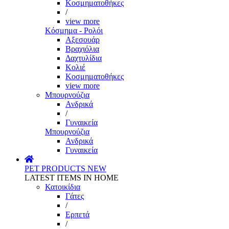
Κοσμηματοθήκες
/
view more
Κόσμημα - Ρολόι
Αξεσουάρ
Βραχιόλια
Δαχτυλίδια
Κολιέ
Κοσμηματοθήκες
view more
Μπουρνούζια
Ανδρικά
/
Γυναικεία
Μπουρνούζια
Ανδρικά
Γυναικεία
PET PRODUCTS
NEW
LATEST ITEMS IN HOME
Κατοικίδια
Γάτες
/
Ερπετά
/