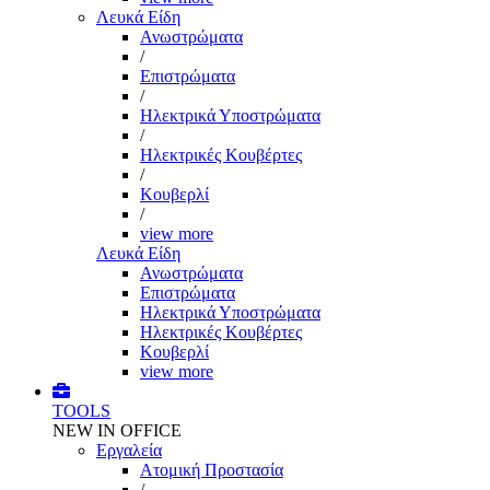
Λευκά Είδη
Ανωστρώματα
/
Επιστρώματα
/
Ηλεκτρικά Υποστρώματα
/
Ηλεκτρικές Κουβέρτες
/
Κουβερλί
/
view more
Λευκά Είδη
Ανωστρώματα
Επιστρώματα
Ηλεκτρικά Υποστρώματα
Ηλεκτρικές Κουβέρτες
Κουβερλί
view more
TOOLS
NEW IN OFFICE
Εργαλεία
Aτομική Προστασία
/