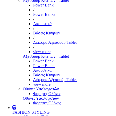
Αξεσουάρ Κινητών - Tablet
Power Bank
/
Power Banks
/
Ακουστικά
/
Βάσεις Κινητών
/
Διάφορα Αξεσουάρ Tablet
/
view more
Αξεσουάρ Κινητών - Tablet
Power Bank
Power Banks
Ακουστικά
Βάσεις Κινητών
Διάφορα Αξεσουάρ Tablet
view more
Οθόνες Υπολογιστών
Φορητές Οθόνες
Οθόνες Υπολογιστών
Φορητές Οθόνες
FASHION STYLING