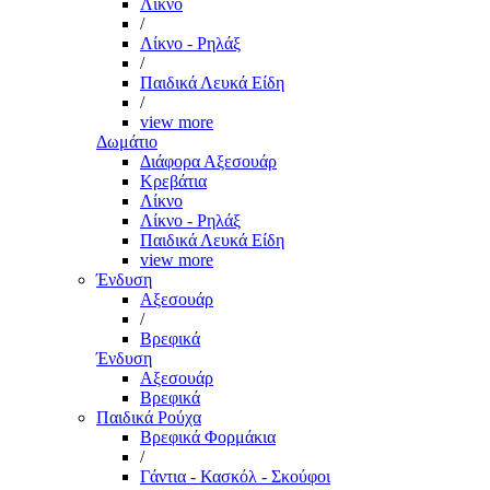
Λίκνο
/
Λίκνο - Ρηλάξ
/
Παιδικά Λευκά Είδη
/
view more
Δωμάτιο
Διάφορα Αξεσουάρ
Κρεβάτια
Λίκνο
Λίκνο - Ρηλάξ
Παιδικά Λευκά Είδη
view more
Ένδυση
Αξεσουάρ
/
Βρεφικά
Ένδυση
Αξεσουάρ
Βρεφικά
Παιδικά Ρούχα
Βρεφικά Φορμάκια
/
Γάντια - Κασκόλ - Σκούφοι