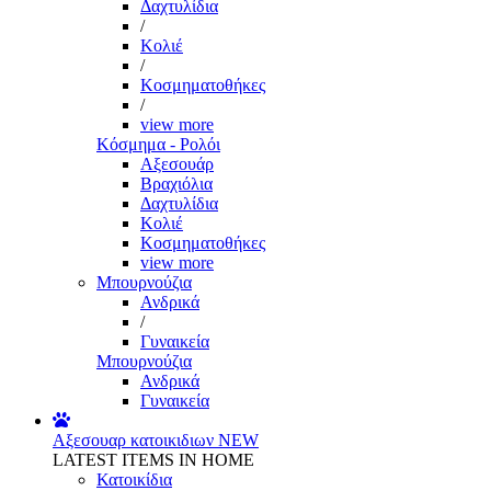
Δαχτυλίδια
/
Κολιέ
/
Κοσμηματοθήκες
/
view more
Κόσμημα - Ρολόι
Αξεσουάρ
Βραχιόλια
Δαχτυλίδια
Κολιέ
Κοσμηματοθήκες
view more
Μπουρνούζια
Ανδρικά
/
Γυναικεία
Μπουρνούζια
Ανδρικά
Γυναικεία
Αξεσουαρ κατοικιδιων
NEW
LATEST ITEMS IN HOME
Κατοικίδια