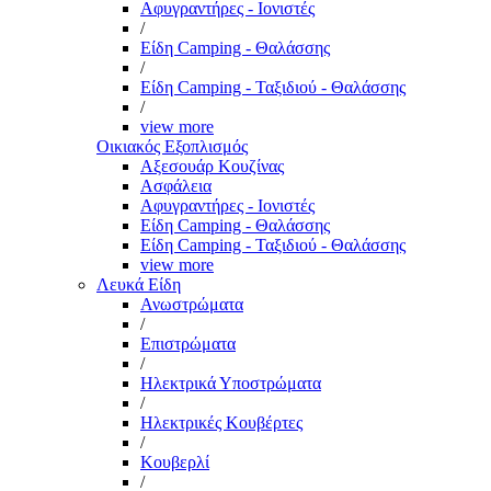
Αφυγραντήρες - Ιονιστές
/
Είδη Camping - Θαλάσσης
/
Είδη Camping - Ταξιδιού - Θαλάσσης
/
view more
Οικιακός Εξοπλισμός
Αξεσουάρ Κουζίνας
Ασφάλεια
Αφυγραντήρες - Ιονιστές
Είδη Camping - Θαλάσσης
Είδη Camping - Ταξιδιού - Θαλάσσης
view more
Λευκά Είδη
Ανωστρώματα
/
Επιστρώματα
/
Ηλεκτρικά Υποστρώματα
/
Ηλεκτρικές Κουβέρτες
/
Κουβερλί
/