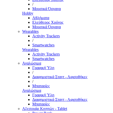
/
Μουσικά Όργανα
Hobby
Αθλήματα
Ελεύθερος Χρόνος
Μουσικά Όργανα
Wearables
Activity Trackers
/
Smartwatches
Wearables
Activity Trackers
Smartwatches
Αναλώσιμα
Γραφική Ύλη
/
Διαφημιστικά Σταντ - Αφισοθήκες
/
Μπαταρίες
Αναλώσιμα
Γραφική Ύλη
Διαφημιστικά Σταντ - Αφισοθήκες
Μπαταρίες
Αξεσουάρ Κινητών - Tablet