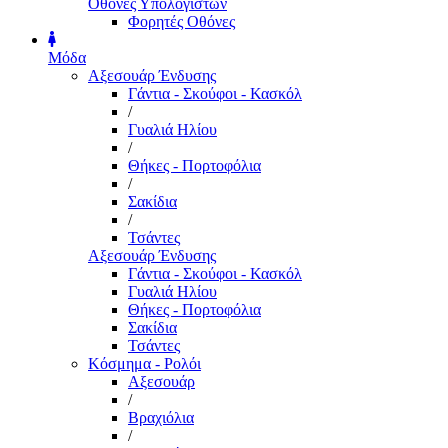
Οθόνες Υπολογιστών
Φορητές Οθόνες
Μόδα
Αξεσουάρ Ένδυσης
Γάντια - Σκούφοι - Κασκόλ
/
Γυαλιά Ηλίου
/
Θήκες - Πορτοφόλια
/
Σακίδια
/
Τσάντες
Αξεσουάρ Ένδυσης
Γάντια - Σκούφοι - Κασκόλ
Γυαλιά Ηλίου
Θήκες - Πορτοφόλια
Σακίδια
Τσάντες
Κόσμημα - Ρολόι
Αξεσουάρ
/
Βραχιόλια
/