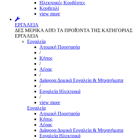
Ηλεκτρικές Κουβέρτες
Κουβερλί
view more
ΕΡΓΑΛΕΙΑ
ΔΕΣ ΜΕΡΙΚΑ ΑΠΌ ΤΑ ΠΡΟΪΌΝΤΑ ΤΗΣ ΚΑΤΗΓΟΡΙΑΣ
ΕΡΓΑΛΕΙΑ
Εργαλεία
Aτομική Προστασία
/
Kήπος
/
Αέρας
/
Διάφορα Δομικά Εργαλεία & Μηχανήματα
/
Εργαλεία Ηλεκτρικά
/
view more
Εργαλεία
Aτομική Προστασία
Kήπος
Αέρας
Διάφορα Δομικά Εργαλεία & Μηχανήματα
Εργαλεία Ηλεκτρικά