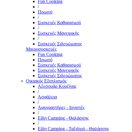
Fun Cooking
/
Πρωινό
/
Συσκευές Καθαρισμού
/
Συσκευές Μαγειρικής
/
Συσκευές Σιδερώματος
Μικροσυσκευές
Fun Cooking
Πρωινό
Συσκευές Καθαρισμού
Συσκευές Μαγειρικής
Συσκευές Σιδερώματος
Οικιακός Εξοπλισμός
Αξεσουάρ Κουζίνας
/
Ασφάλεια
/
Αφυγραντήρες - Ιονιστές
/
Είδη Camping - Θαλάσσης
/
Είδη Camping - Ταξιδιού - Θαλάσσης