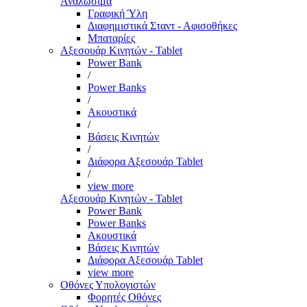
Αναλώσιμα
Γραφική Ύλη
Διαφημιστικά Σταντ - Αφισοθήκες
Μπαταρίες
Αξεσουάρ Κινητών - Tablet
Power Bank
/
Power Banks
/
Ακουστικά
/
Βάσεις Κινητών
/
Διάφορα Αξεσουάρ Tablet
/
view more
Αξεσουάρ Κινητών - Tablet
Power Bank
Power Banks
Ακουστικά
Βάσεις Κινητών
Διάφορα Αξεσουάρ Tablet
view more
Οθόνες Υπολογιστών
Φορητές Οθόνες