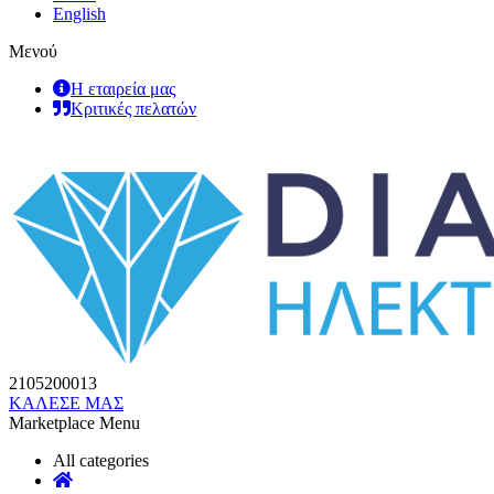
English
Μενού
Η εταιρεία μας
Κριτικές πελατών
2105200013
ΚΑΛΕΣΕ ΜΑΣ
Marketplace Menu
All categories