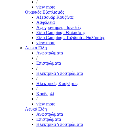
/
view more
Οικιακός Εξοπλισμός
Αξεσουάρ Κουζίνας
Ασφάλεια
Αφυγραντήρες - Ιονιστές
Είδη Camping - Θαλάσσης
Είδη Camping - Ταξιδιού - Θαλάσσης
view more
Λευκά Είδη
Ανωστρώματα
/
Επιστρώματα
/
Ηλεκτρικά Υποστρώματα
/
Ηλεκτρικές Κουβέρτες
/
Κουβερλί
/
view more
Λευκά Είδη
Ανωστρώματα
Επιστρώματα
Ηλεκτρικά Υποστρώματα