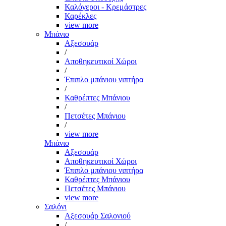
Καλόγεροι - Κρεμάστρες
Καρέκλες
view more
Μπάνιο
Αξεσουάρ
/
Αποθηκευτικοί Χώροι
/
Έπιπλο μπάνιου νιπτήρα
/
Καθρέπτες Μπάνιου
/
Πετσέτες Μπάνιου
/
view more
Μπάνιο
Αξεσουάρ
Αποθηκευτικοί Χώροι
Έπιπλο μπάνιου νιπτήρα
Καθρέπτες Μπάνιου
Πετσέτες Μπάνιου
view more
Σαλόνι
Αξεσουάρ Σαλονιού
/