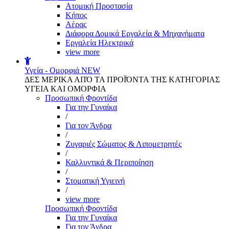
Aτομική Προστασία
Kήπος
Αέρας
Διάφορα Δομικά Εργαλεία & Μηχανήματα
Εργαλεία Ηλεκτρικά
view more
Υγεία - Ομορφιά
NEW
ΔΕΣ ΜΕΡΙΚΑ ΑΠΌ ΤΑ ΠΡΟΪΌΝΤΑ ΤΗΣ ΚΑΤΗΓΟΡΙΑΣ
ΥΓΕΙΑ ΚΑΙ ΟΜΟΡΦΙΑ
Προσωπική Φροντίδα
Για την Γυναίκα
/
Για τον Άνδρα
/
Ζυγαριές Σώματος & Λιπομετρητές
/
Καλλυντικά & Περιποίηση
/
Στοματική Υγιεινή
/
view more
Προσωπική Φροντίδα
Για την Γυναίκα
Για τον Άνδρα