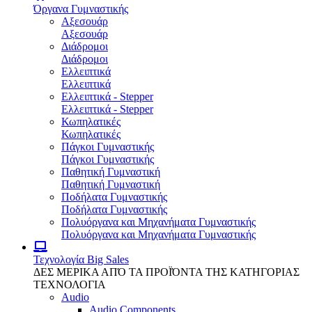
Όργανα Γυμναστικής
Αξεσουάρ
Αξεσουάρ
Διάδρομοι
Διάδρομοι
Ελλειπτικά
Ελλειπτικά
Ελλειπτικά - Stepper
Ελλειπτικά - Stepper
Κωπηλατικές
Κωπηλατικές
Πάγκοι Γυμναστικής
Πάγκοι Γυμναστικής
Παθητική Γυμναστική
Παθητική Γυμναστική
Ποδήλατα Γυμναστικής
Ποδήλατα Γυμναστικής
Πολυόργανα και Μηχανήματα Γυμναστικής
Πολυόργανα και Μηχανήματα Γυμναστικής
Τεχνολογία
Big Sales
ΔΕΣ ΜΕΡΙΚΑ ΑΠΌ ΤΑ ΠΡΟΪΌΝΤΑ ΤΗΣ ΚΑΤΗΓΟΡΙΑΣ
ΤΕΧΝΟΛΟΓΙΑ
Audio
Audio Components