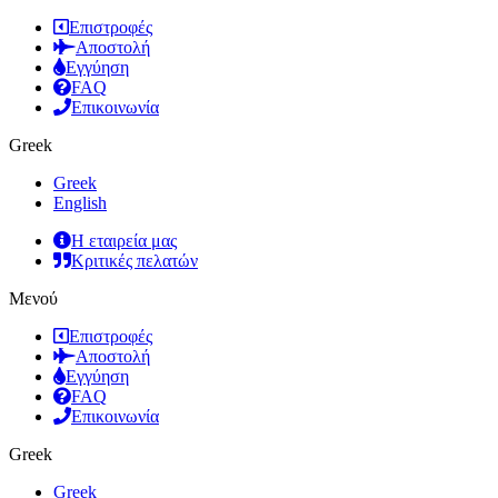
Επιστροφές
Αποστολή
Εγγύηση
FAQ
Επικοινωνία
Greek
Greek
English
Η εταιρεία μας
Κριτικές πελατών
Μενού
Επιστροφές
Αποστολή
Εγγύηση
FAQ
Επικοινωνία
Greek
Greek