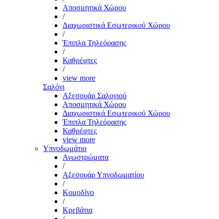
Αποσμητικά Χώρου
/
Διαχωριστικά Εσωτερικού Χώρου
/
Έπιπλα Τηλεόρασης
/
Καθρέφτες
/
view more
Σαλόνι
Αξεσουάρ Σαλονιού
Αποσμητικά Χώρου
Διαχωριστικά Εσωτερικού Χώρου
Έπιπλα Τηλεόρασης
Καθρέφτες
view more
Υπνοδωμάτιο
Ανωστρώματα
/
Αξεσουάρ Υπνοδωματίου
/
Κομοδίνο
/
Κρεβάτια
/