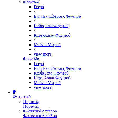
Φροντίδα
Γιογιό
/
Είδη Εκπαίδευσης Φαγητού
/
Καθίσματα Φαγητού
/
Καρεκλάκια Φαγητού
/
Μπάνιο Μωρού
/
view more
Φροντίδα
Γιογιό
Είδη Εκπαίδευσης Φαγητού
Καθίσματα Φαγητού
Καρεκλάκια Φαγητού
Μπάνιο Μωρού
view more
Φωτιστικά
Πορτατίφ
Πορτατίφ
Φωτιστικά Δαπέδου
Φωτιστικά Δαπέδου