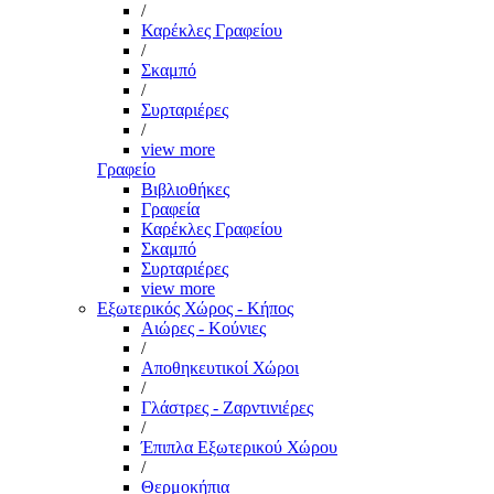
/
Καρέκλες Γραφείου
/
Σκαμπό
/
Συρταριέρες
/
view more
Γραφείο
Βιβλιοθήκες
Γραφεία
Καρέκλες Γραφείου
Σκαμπό
Συρταριέρες
view more
Εξωτερικός Χώρος - Κήπος
Αιώρες - Κούνιες
/
Αποθηκευτικοί Χώροι
/
Γλάστρες - Ζαρντινιέρες
/
Έπιπλα Εξωτερικού Χώρου
/
Θερμοκήπια