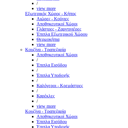
/
view more
Εξωτερικός Χώρος - Κήπος
Αιώρες - Κούνιες
Αποθηκευτικοί Χώροι
Γλάστρες - Ζαρντινιέρες
Έπιπλα Εξωτερικού Χώρου
Θερμοκήπια
view more
Κουζίνα - Τραπεζαρία
Αποθηκευτικοί Χώροι
/
Έπιπλα Εισόδου
/
Έπιπλα Υποδοχής
/
Καλόγεροι - Κρεμάστρες
/
Καρέκλες
/
view more
Κουζίνα - Τραπεζαρία
Αποθηκευτικοί Χώροι
Έπιπλα Εισόδου
Έπιπλα Υποδοχής