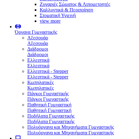
Ζυγαριές Σώματος & Λιπομετρητές
Καλλυντικά & Περιποίηση
Στοματική Υγιεινή
view more
Όργανα Γυμναστικής
Αξεσουάρ
Αξεσουάρ
Διάδρομοι
Διάδρομοι
Ελλειπτικά
Ελλειπτικά
Ελλειπτικά - Stepper
Ελλειπτικά - Stepper
Κωπηλατικές
Κωπηλατικές
Πάγκοι Γυμναστικής
Πάγκοι Γυμναστικής
Παθητική Γυμναστική
Παθητική Γυμναστική
Ποδήλατα Γυμναστικής
Ποδήλατα Γυμναστικής
Πολυόργανα και Μηχανήματα Γυμναστικής
Πολυόργανα και Μηχανήματα Γυμναστικής