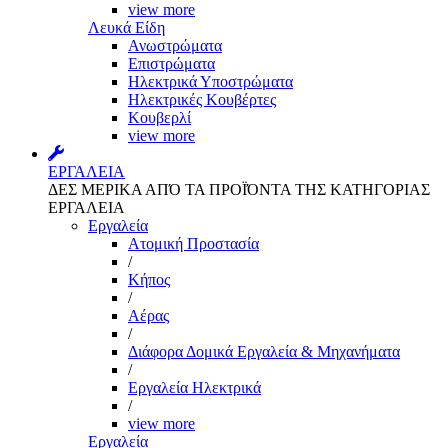
view more
Λευκά Είδη
Ανωστρώματα
Επιστρώματα
Ηλεκτρικά Υποστρώματα
Ηλεκτρικές Κουβέρτες
Κουβερλί
view more
ΕΡΓΑΛΕΙΑ
ΔΕΣ ΜΕΡΙΚΑ ΑΠΌ ΤΑ ΠΡΟΪΌΝΤΑ ΤΗΣ ΚΑΤΗΓΟΡΙΑΣ
ΕΡΓΑΛΕΙΑ
Εργαλεία
Aτομική Προστασία
/
Kήπος
/
Αέρας
/
Διάφορα Δομικά Εργαλεία & Μηχανήματα
/
Εργαλεία Ηλεκτρικά
/
view more
Εργαλεία