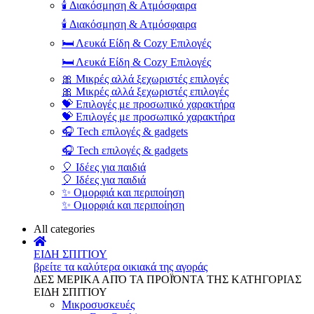
🕯️ Διακόσμηση & Ατμόσφαιρα
🕯️ Διακόσμηση & Ατμόσφαιρα
🛏️ Λευκά Είδη & Cozy Επιλογές
🛏️ Λευκά Είδη & Cozy Επιλογές
🎀 Μικρές αλλά ξεχωριστές επιλογές
🎀 Μικρές αλλά ξεχωριστές επιλογές
💝 Επιλογές με προσωπικό χαρακτήρα
💝 Επιλογές με προσωπικό χαρακτήρα
🎧 Tech επιλογές & gadgets
🎧 Tech επιλογές & gadgets
🎈 Ιδέες για παιδιά
🎈 Ιδέες για παιδιά
✨ Ομορφιά και περιποίηση
✨ Ομορφιά και περιποίηση
All categories
ΕΙΔΗ ΣΠΙΤΙΟΥ
βρείτε τα καλύτερα οικιακά της αγοράς
ΔΕΣ ΜΕΡΙΚΑ ΑΠΌ ΤΑ ΠΡΟΪΌΝΤΑ ΤΗΣ ΚΑΤΗΓΟΡΙΑΣ
ΕΙΔΗ ΣΠΙΤΙΟΥ
Μικροσυσκευές