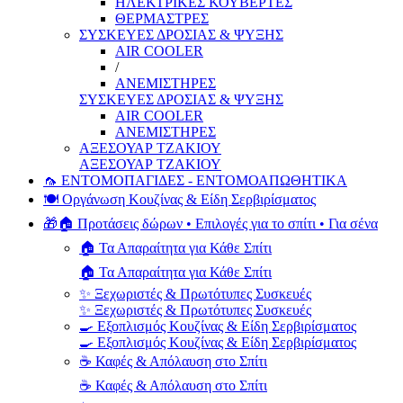
ΗΛΕΚΤΡΙΚΕΣ ΚΟΥΒΕΡΤΕΣ
ΘΕΡΜΑΣΤΡΕΣ
ΣΥΣΚΕΥΕΣ ΔΡΟΣΙΑΣ & ΨΥΞΗΣ
AIR COOLER
/
ΑΝΕΜΙΣΤΗΡΕΣ
ΣΥΣΚΕΥΕΣ ΔΡΟΣΙΑΣ & ΨΥΞΗΣ
AIR COOLER
ΑΝΕΜΙΣΤΗΡΕΣ
ΑΞΕΣΟΥΑΡ ΤΖΑΚΙΟΥ
ΑΞΕΣΟΥΑΡ ΤΖΑΚΙΟΥ
🦟 ΕΝΤΟΜΟΠΑΓΙΔΕΣ - ΕΝΤΟΜΟΑΠΩΘΗΤΙΚΑ
🍽️ Οργάνωση Κουζίνας & Είδη Σερβιρίσματος
🎁🏠 Προτάσεις δώρων • Επιλογές για το σπίτι • Για σένα
🏠 Τα Απαραίτητα για Κάθε Σπίτι
🏠 Τα Απαραίτητα για Κάθε Σπίτι
✨ Ξεχωριστές & Πρωτότυπες Συσκευές
✨ Ξεχωριστές & Πρωτότυπες Συσκευές
🍳 Εξοπλισμός Κουζίνας & Είδη Σερβιρίσματος
🍳 Εξοπλισμός Κουζίνας & Είδη Σερβιρίσματος
☕ Καφές & Απόλαυση στο Σπίτι
☕ Καφές & Απόλαυση στο Σπίτι