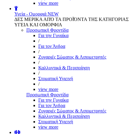
view more
Υγεία - Ομορφιά
NEW
ΔΕΣ ΜΕΡΙΚΑ ΑΠΌ ΤΑ ΠΡΟΪΌΝΤΑ ΤΗΣ ΚΑΤΗΓΟΡΙΑΣ
ΥΓΕΙΑ ΚΑΙ ΟΜΟΡΦΙΑ
Προσωπική Φροντίδα
Για την Γυναίκα
/
Για τον Άνδρα
/
Ζυγαριές Σώματος & Λιπομετρητές
/
Καλλυντικά & Περιποίηση
/
Στοματική Υγιεινή
/
view more
Προσωπική Φροντίδα
Για την Γυναίκα
Για τον Άνδρα
Ζυγαριές Σώματος & Λιπομετρητές
Καλλυντικά & Περιποίηση
Στοματική Υγιεινή
view more