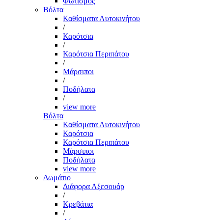
Φωτισμός
Βόλτα
Καθίσματα Αυτοκινήτου
/
Καρότσια
/
Καρότσια Περιπάτου
/
Μάρσιποι
/
Ποδήλατα
/
view more
Βόλτα
Καθίσματα Αυτοκινήτου
Καρότσια
Καρότσια Περιπάτου
Μάρσιποι
Ποδήλατα
view more
Δωμάτιο
Διάφορα Αξεσουάρ
/
Κρεβάτια
/