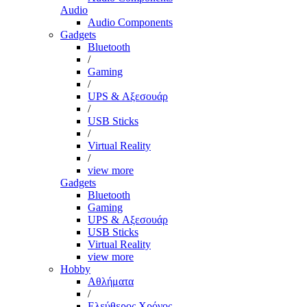
Audio
Audio Components
Gadgets
Bluetooth
/
Gaming
/
UPS & Αξεσουάρ
/
USB Sticks
/
Virtual Reality
/
view more
Gadgets
Bluetooth
Gaming
UPS & Αξεσουάρ
USB Sticks
Virtual Reality
view more
Hobby
Αθλήματα
/
Ελεύθερος Χρόνος