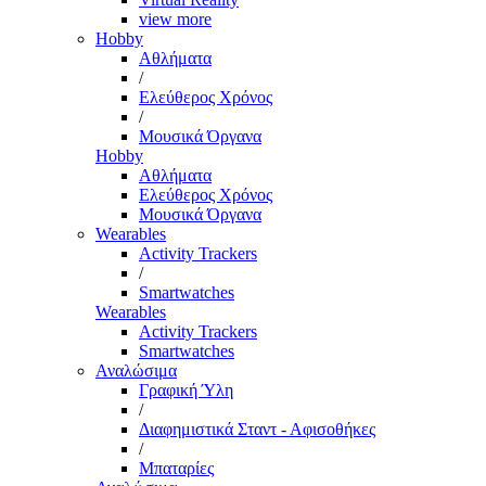
view more
Hobby
Αθλήματα
/
Ελεύθερος Χρόνος
/
Μουσικά Όργανα
Hobby
Αθλήματα
Ελεύθερος Χρόνος
Μουσικά Όργανα
Wearables
Activity Trackers
/
Smartwatches
Wearables
Activity Trackers
Smartwatches
Αναλώσιμα
Γραφική Ύλη
/
Διαφημιστικά Σταντ - Αφισοθήκες
/
Μπαταρίες