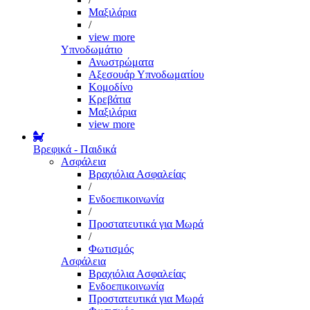
Μαξιλάρια
/
view more
Υπνοδωμάτιο
Ανωστρώματα
Αξεσουάρ Υπνοδωματίου
Κομοδίνο
Κρεβάτια
Μαξιλάρια
view more
Βρεφικά - Παιδικά
Ασφάλεια
Βραχιόλια Ασφαλείας
/
Ενδοεπικοινωνία
/
Προστατευτικά για Μωρά
/
Φωτισμός
Ασφάλεια
Βραχιόλια Ασφαλείας
Ενδοεπικοινωνία
Προστατευτικά για Μωρά