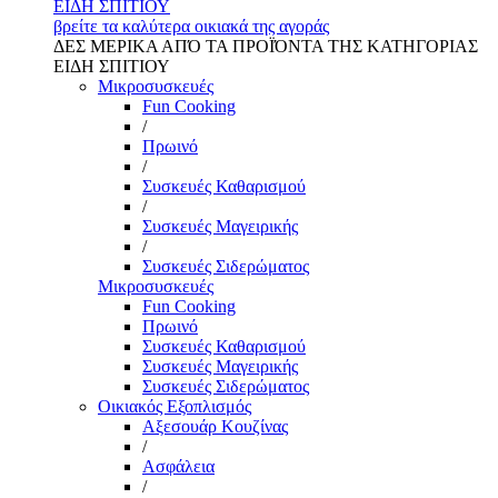
ΕΙΔΗ ΣΠΙΤΙΟΥ
βρείτε τα καλύτερα οικιακά της αγοράς
ΔΕΣ ΜΕΡΙΚΑ ΑΠΌ ΤΑ ΠΡΟΪΌΝΤΑ ΤΗΣ ΚΑΤΗΓΟΡΙΑΣ
ΕΙΔΗ ΣΠΙΤΙΟΥ
Μικροσυσκευές
Fun Cooking
/
Πρωινό
/
Συσκευές Καθαρισμού
/
Συσκευές Μαγειρικής
/
Συσκευές Σιδερώματος
Μικροσυσκευές
Fun Cooking
Πρωινό
Συσκευές Καθαρισμού
Συσκευές Μαγειρικής
Συσκευές Σιδερώματος
Οικιακός Εξοπλισμός
Αξεσουάρ Κουζίνας
/
Ασφάλεια
/