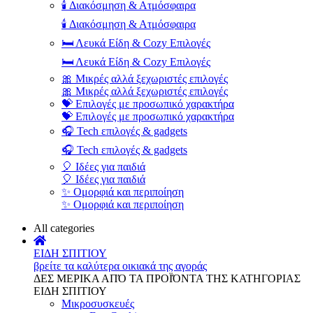
🕯️ Διακόσμηση & Ατμόσφαιρα
🕯️ Διακόσμηση & Ατμόσφαιρα
🛏️ Λευκά Είδη & Cozy Επιλογές
🛏️ Λευκά Είδη & Cozy Επιλογές
🎀 Μικρές αλλά ξεχωριστές επιλογές
🎀 Μικρές αλλά ξεχωριστές επιλογές
💝 Επιλογές με προσωπικό χαρακτήρα
💝 Επιλογές με προσωπικό χαρακτήρα
🎧 Tech επιλογές & gadgets
🎧 Tech επιλογές & gadgets
🎈 Ιδέες για παιδιά
🎈 Ιδέες για παιδιά
✨ Ομορφιά και περιποίηση
✨ Ομορφιά και περιποίηση
All categories
ΕΙΔΗ ΣΠΙΤΙΟΥ
βρείτε τα καλύτερα οικιακά της αγοράς
ΔΕΣ ΜΕΡΙΚΑ ΑΠΌ ΤΑ ΠΡΟΪΌΝΤΑ ΤΗΣ ΚΑΤΗΓΟΡΙΑΣ
ΕΙΔΗ ΣΠΙΤΙΟΥ
Μικροσυσκευές