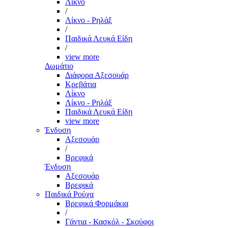
Λίκνο
/
Λίκνο - Ρηλάξ
/
Παιδικά Λευκά Είδη
/
view more
Δωμάτιο
Διάφορα Αξεσουάρ
Κρεβάτια
Λίκνο
Λίκνο - Ρηλάξ
Παιδικά Λευκά Είδη
view more
Ένδυση
Αξεσουάρ
/
Βρεφικά
Ένδυση
Αξεσουάρ
Βρεφικά
Παιδικά Ρούχα
Βρεφικά Φορμάκια
/
Γάντια - Κασκόλ - Σκούφοι