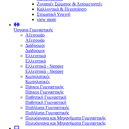
Ζυγαριές Σώματος & Λιπομετρητές
Καλλυντικά & Περιποίηση
Στοματική Υγιεινή
view more
Όργανα Γυμναστικής
Αξεσουάρ
Αξεσουάρ
Διάδρομοι
Διάδρομοι
Ελλειπτικά
Ελλειπτικά
Ελλειπτικά - Stepper
Ελλειπτικά - Stepper
Κωπηλατικές
Κωπηλατικές
Πάγκοι Γυμναστικής
Πάγκοι Γυμναστικής
Παθητική Γυμναστική
Παθητική Γυμναστική
Ποδήλατα Γυμναστικής
Ποδήλατα Γυμναστικής
Πολυόργανα και Μηχανήματα Γυμναστικής
Πολυόργανα και Μηχανήματα Γυμναστικής