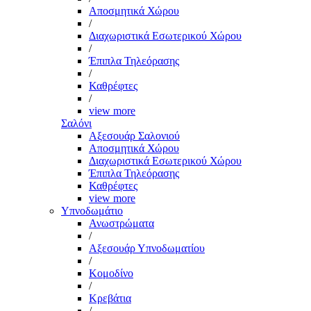
Αποσμητικά Χώρου
/
Διαχωριστικά Εσωτερικού Χώρου
/
Έπιπλα Τηλεόρασης
/
Καθρέφτες
/
view more
Σαλόνι
Αξεσουάρ Σαλονιού
Αποσμητικά Χώρου
Διαχωριστικά Εσωτερικού Χώρου
Έπιπλα Τηλεόρασης
Καθρέφτες
view more
Υπνοδωμάτιο
Ανωστρώματα
/
Αξεσουάρ Υπνοδωματίου
/
Κομοδίνο
/
Κρεβάτια
/