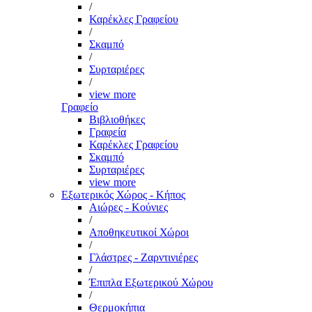
/
Καρέκλες Γραφείου
/
Σκαμπό
/
Συρταριέρες
/
view more
Γραφείο
Βιβλιοθήκες
Γραφεία
Καρέκλες Γραφείου
Σκαμπό
Συρταριέρες
view more
Εξωτερικός Χώρος - Κήπος
Αιώρες - Κούνιες
/
Αποθηκευτικοί Χώροι
/
Γλάστρες - Ζαρντινιέρες
/
Έπιπλα Εξωτερικού Χώρου
/
Θερμοκήπια