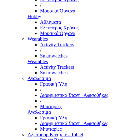
/
Μουσικά Όργανα
Hobby
Αθλήματα
Ελεύθερος Χρόνος
Μουσικά Όργανα
Wearables
Activity Trackers
/
Smartwatches
Wearables
Activity Trackers
Smartwatches
Αναλώσιμα
Γραφική Ύλη
/
Διαφημιστικά Σταντ - Αφισοθήκες
/
Μπαταρίες
Αναλώσιμα
Γραφική Ύλη
Διαφημιστικά Σταντ - Αφισοθήκες
Μπαταρίες
Αξεσουάρ Κινητών - Tablet