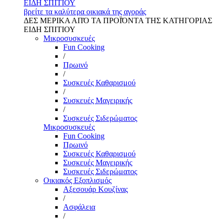
ΕΙΔΗ ΣΠΙΤΙΟΥ
βρείτε τα καλύτερα οικιακά της αγοράς
ΔΕΣ ΜΕΡΙΚΑ ΑΠΌ ΤΑ ΠΡΟΪΌΝΤΑ ΤΗΣ ΚΑΤΗΓΟΡΙΑΣ
ΕΙΔΗ ΣΠΙΤΙΟΥ
Μικροσυσκευές
Fun Cooking
/
Πρωινό
/
Συσκευές Καθαρισμού
/
Συσκευές Μαγειρικής
/
Συσκευές Σιδερώματος
Μικροσυσκευές
Fun Cooking
Πρωινό
Συσκευές Καθαρισμού
Συσκευές Μαγειρικής
Συσκευές Σιδερώματος
Οικιακός Εξοπλισμός
Αξεσουάρ Κουζίνας
/
Ασφάλεια
/