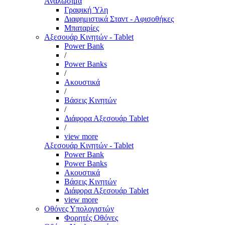
Αναλώσιμα
Γραφική Ύλη
Διαφημιστικά Σταντ - Αφισοθήκες
Μπαταρίες
Αξεσουάρ Κινητών - Tablet
Power Bank
/
Power Banks
/
Ακουστικά
/
Βάσεις Κινητών
/
Διάφορα Αξεσουάρ Tablet
/
view more
Αξεσουάρ Κινητών - Tablet
Power Bank
Power Banks
Ακουστικά
Βάσεις Κινητών
Διάφορα Αξεσουάρ Tablet
view more
Οθόνες Υπολογιστών
Φορητές Οθόνες