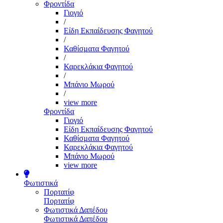
Φροντίδα
Γιογιό
/
Είδη Εκπαίδευσης Φαγητού
/
Καθίσματα Φαγητού
/
Καρεκλάκια Φαγητού
/
Μπάνιο Μωρού
/
view more
Φροντίδα
Γιογιό
Είδη Εκπαίδευσης Φαγητού
Καθίσματα Φαγητού
Καρεκλάκια Φαγητού
Μπάνιο Μωρού
view more
Φωτιστικά
Πορτατίφ
Πορτατίφ
Φωτιστικά Δαπέδου
Φωτιστικά Δαπέδου