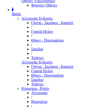
Οθόνες Υπολογιστών
Φορητές Οθόνες
Μόδα
Αξεσουάρ Ένδυσης
Γάντια - Σκούφοι - Κασκόλ
/
Γυαλιά Ηλίου
/
Θήκες - Πορτοφόλια
/
Σακίδια
/
Τσάντες
Αξεσουάρ Ένδυσης
Γάντια - Σκούφοι - Κασκόλ
Γυαλιά Ηλίου
Θήκες - Πορτοφόλια
Σακίδια
Τσάντες
Κόσμημα - Ρολόι
Αξεσουάρ
/
Βραχιόλια
/