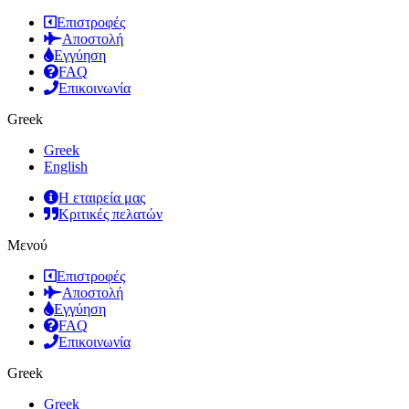
Επιστροφές
Αποστολή
Εγγύηση
FAQ
Επικοινωνία
Greek
Greek
English
Η εταιρεία μας
Κριτικές πελατών
Μενού
Επιστροφές
Αποστολή
Εγγύηση
FAQ
Επικοινωνία
Greek
Greek