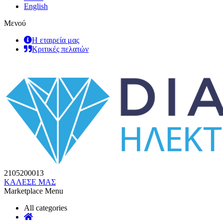
English
Μενού
Η εταιρεία μας
Κριτικές πελατών
2105200013
ΚΑΛΕΣΕ ΜΑΣ
Marketplace Menu
All categories