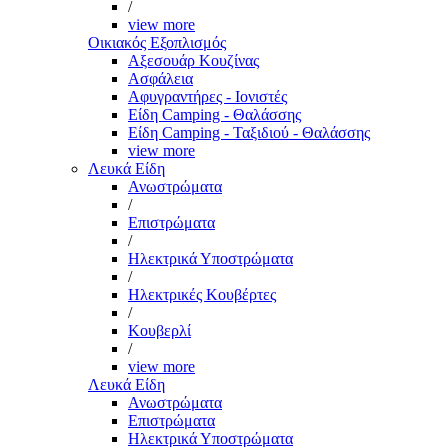
/
view more
Οικιακός Εξοπλισμός
Αξεσουάρ Κουζίνας
Ασφάλεια
Αφυγραντήρες - Ιονιστές
Είδη Camping - Θαλάσσης
Είδη Camping - Ταξιδιού - Θαλάσσης
view more
Λευκά Είδη
Ανωστρώματα
/
Επιστρώματα
/
Ηλεκτρικά Υποστρώματα
/
Ηλεκτρικές Κουβέρτες
/
Κουβερλί
/
view more
Λευκά Είδη
Ανωστρώματα
Επιστρώματα
Ηλεκτρικά Υποστρώματα