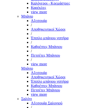
Καλόγεροι - Κρεμάστρες
Καρέκλες
view more
Μπάνιο
Αξεσουάρ
/
Αποθηκευτικοί Χώροι
/
Έπιπλο μπάνιου νιπτήρα
/
Καθρέπτες Μπάνιου
/
Πετσέτες Μπάνιου
/
view more
Μπάνιο
Αξεσουάρ
Αποθηκευτικοί Χώροι
Έπιπλο μπάνιου νιπτήρα
Καθρέπτες Μπάνιου
Πετσέτες Μπάνιου
view more
Σαλόνι
Αξεσουάρ Σαλονιού
/