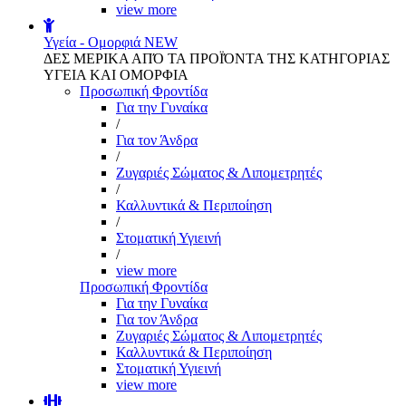
view more
Υγεία - Ομορφιά
NEW
ΔΕΣ ΜΕΡΙΚΑ ΑΠΌ ΤΑ ΠΡΟΪΌΝΤΑ ΤΗΣ ΚΑΤΗΓΟΡΙΑΣ
ΥΓΕΙΑ ΚΑΙ ΟΜΟΡΦΙΑ
Προσωπική Φροντίδα
Για την Γυναίκα
/
Για τον Άνδρα
/
Ζυγαριές Σώματος & Λιπομετρητές
/
Καλλυντικά & Περιποίηση
/
Στοματική Υγιεινή
/
view more
Προσωπική Φροντίδα
Για την Γυναίκα
Για τον Άνδρα
Ζυγαριές Σώματος & Λιπομετρητές
Καλλυντικά & Περιποίηση
Στοματική Υγιεινή
view more