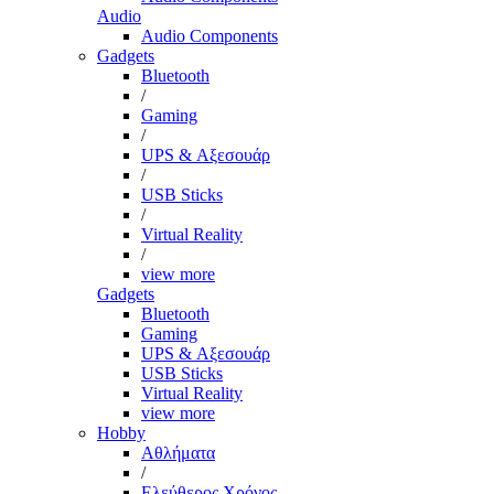
Audio
Audio Components
Gadgets
Bluetooth
/
Gaming
/
UPS & Αξεσουάρ
/
USB Sticks
/
Virtual Reality
/
view more
Gadgets
Bluetooth
Gaming
UPS & Αξεσουάρ
USB Sticks
Virtual Reality
view more
Hobby
Αθλήματα
/
Ελεύθερος Χρόνος