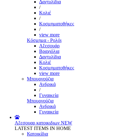
Δαχτυλίδια
/
Κολιέ
/
Κοσμηματοθήκες
/
view more
Κόσμημα - Ρολόι
Αξεσουάρ
Βραχιόλια
Δαχτυλίδια
Κολιέ
Κοσμηματοθήκες
view more
Μπουρνούζια
Ανδρικά
/
Γυναικεία
Μπουρνούζια
Ανδρικά
Γυναικεία
Αξεσουαρ κατοικιδιων
NEW
LATEST ITEMS IN HOME
Κατοικίδια