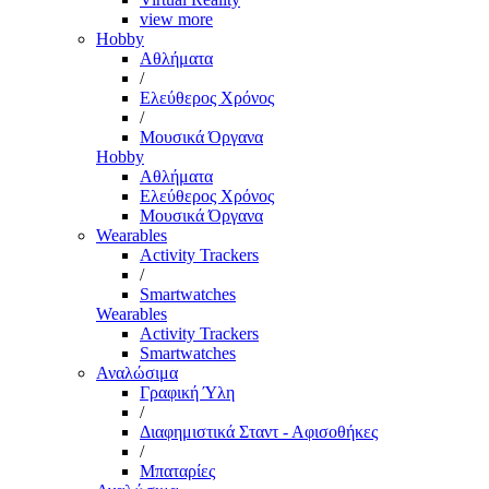
view more
Hobby
Αθλήματα
/
Ελεύθερος Χρόνος
/
Μουσικά Όργανα
Hobby
Αθλήματα
Ελεύθερος Χρόνος
Μουσικά Όργανα
Wearables
Activity Trackers
/
Smartwatches
Wearables
Activity Trackers
Smartwatches
Αναλώσιμα
Γραφική Ύλη
/
Διαφημιστικά Σταντ - Αφισοθήκες
/
Μπαταρίες