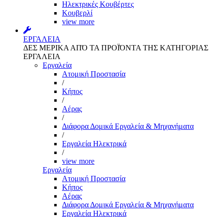
Ηλεκτρικές Κουβέρτες
Κουβερλί
view more
ΕΡΓΑΛΕΙΑ
ΔΕΣ ΜΕΡΙΚΑ ΑΠΌ ΤΑ ΠΡΟΪΌΝΤΑ ΤΗΣ ΚΑΤΗΓΟΡΙΑΣ
ΕΡΓΑΛΕΙΑ
Εργαλεία
Aτομική Προστασία
/
Kήπος
/
Αέρας
/
Διάφορα Δομικά Εργαλεία & Μηχανήματα
/
Εργαλεία Ηλεκτρικά
/
view more
Εργαλεία
Aτομική Προστασία
Kήπος
Αέρας
Διάφορα Δομικά Εργαλεία & Μηχανήματα
Εργαλεία Ηλεκτρικά