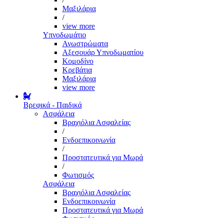
Μαξιλάρια
/
view more
Υπνοδωμάτιο
Ανωστρώματα
Αξεσουάρ Υπνοδωματίου
Κομοδίνο
Κρεβάτια
Μαξιλάρια
view more
Βρεφικά - Παιδικά
Ασφάλεια
Βραχιόλια Ασφαλείας
/
Ενδοεπικοινωνία
/
Προστατευτικά για Μωρά
/
Φωτισμός
Ασφάλεια
Βραχιόλια Ασφαλείας
Ενδοεπικοινωνία
Προστατευτικά για Μωρά