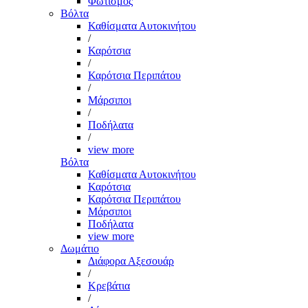
Φωτισμός
Βόλτα
Καθίσματα Αυτοκινήτου
/
Καρότσια
/
Καρότσια Περιπάτου
/
Μάρσιποι
/
Ποδήλατα
/
view more
Βόλτα
Καθίσματα Αυτοκινήτου
Καρότσια
Καρότσια Περιπάτου
Μάρσιποι
Ποδήλατα
view more
Δωμάτιο
Διάφορα Αξεσουάρ
/
Κρεβάτια
/