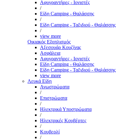
Αφυγραντήρες - Ιονιστές
/
Είδη Camping - Θαλάσσης
/
Είδη Camping - Ταξιδιού - Θαλάσσης
/
view more
Οικιακός Εξοπλισμός
Αξεσουάρ Κουζίνας
Ασφάλεια
Αφυγραντήρες - Ιονιστές
Είδη Camping - Θαλάσσης
Είδη Camping - Ταξιδιού - Θαλάσσης
view more
Λευκά Είδη
Ανωστρώματα
/
Επιστρώματα
/
Ηλεκτρικά Υποστρώματα
/
Ηλεκτρικές Κουβέρτες
/
Κουβερλί
/