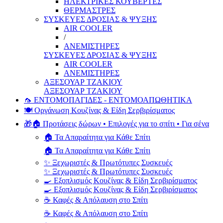
ΗΛΕΚΤΡΙΚΕΣ ΚΟΥΒΕΡΤΕΣ
ΘΕΡΜΑΣΤΡΕΣ
ΣΥΣΚΕΥΕΣ ΔΡΟΣΙΑΣ & ΨΥΞΗΣ
AIR COOLER
/
ΑΝΕΜΙΣΤΗΡΕΣ
ΣΥΣΚΕΥΕΣ ΔΡΟΣΙΑΣ & ΨΥΞΗΣ
AIR COOLER
ΑΝΕΜΙΣΤΗΡΕΣ
ΑΞΕΣΟΥΑΡ ΤΖΑΚΙΟΥ
ΑΞΕΣΟΥΑΡ ΤΖΑΚΙΟΥ
🦟 ΕΝΤΟΜΟΠΑΓΙΔΕΣ - ΕΝΤΟΜΟΑΠΩΘΗΤΙΚΑ
🍽️ Οργάνωση Κουζίνας & Είδη Σερβιρίσματος
🎁🏠 Προτάσεις δώρων • Επιλογές για το σπίτι • Για σένα
🏠 Τα Απαραίτητα για Κάθε Σπίτι
🏠 Τα Απαραίτητα για Κάθε Σπίτι
✨ Ξεχωριστές & Πρωτότυπες Συσκευές
✨ Ξεχωριστές & Πρωτότυπες Συσκευές
🍳 Εξοπλισμός Κουζίνας & Είδη Σερβιρίσματος
🍳 Εξοπλισμός Κουζίνας & Είδη Σερβιρίσματος
☕ Καφές & Απόλαυση στο Σπίτι
☕ Καφές & Απόλαυση στο Σπίτι