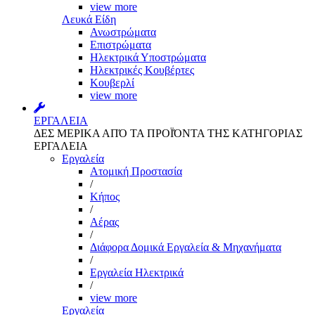
view more
Λευκά Είδη
Ανωστρώματα
Επιστρώματα
Ηλεκτρικά Υποστρώματα
Ηλεκτρικές Κουβέρτες
Κουβερλί
view more
ΕΡΓΑΛΕΙΑ
ΔΕΣ ΜΕΡΙΚΑ ΑΠΌ ΤΑ ΠΡΟΪΌΝΤΑ ΤΗΣ ΚΑΤΗΓΟΡΙΑΣ
ΕΡΓΑΛΕΙΑ
Εργαλεία
Aτομική Προστασία
/
Kήπος
/
Αέρας
/
Διάφορα Δομικά Εργαλεία & Μηχανήματα
/
Εργαλεία Ηλεκτρικά
/
view more
Εργαλεία