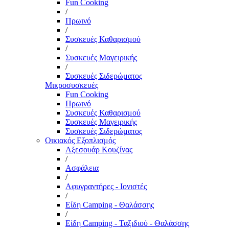
Fun Cooking
/
Πρωινό
/
Συσκευές Καθαρισμού
/
Συσκευές Μαγειρικής
/
Συσκευές Σιδερώματος
Μικροσυσκευές
Fun Cooking
Πρωινό
Συσκευές Καθαρισμού
Συσκευές Μαγειρικής
Συσκευές Σιδερώματος
Οικιακός Εξοπλισμός
Αξεσουάρ Κουζίνας
/
Ασφάλεια
/
Αφυγραντήρες - Ιονιστές
/
Είδη Camping - Θαλάσσης
/
Είδη Camping - Ταξιδιού - Θαλάσσης