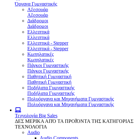
Όργανα Γυμναστικής
Αξεσουάρ
Αξεσουάρ
Διάδρομοι
Διάδρομοι
Ελλειπτικά
Ελλειπτικά
Ελλειπτικά - Stepper
Ελλειπτικά - Stepper
Κωπηλατικές
Κωπηλατικές
Πάγκοι Γυμναστικής
Πάγκοι Γυμναστικής
Παθητική Γυμναστική
Παθητική Γυμναστική
Ποδήλατα Γυμναστικής
Ποδήλατα Γυμναστικής
Πολυόργανα και Μηχανήματα Γυμναστικής
Πολυόργανα και Μηχανήματα Γυμναστικής
Τεχνολογία
Big Sales
ΔΕΣ ΜΕΡΙΚΑ ΑΠΌ ΤΑ ΠΡΟΪΌΝΤΑ ΤΗΣ ΚΑΤΗΓΟΡΙΑΣ
ΤΕΧΝΟΛΟΓΙΑ
Audio
Audio Components