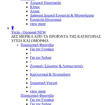
Aτομική Προστασία
Kήπος
Αέρας
Διάφορα Δομικά Εργαλεία & Μηχανήματα
Εργαλεία Ηλεκτρικά
view more
Υγεία - Ομορφιά
NEW
ΔΕΣ ΜΕΡΙΚΑ ΑΠΌ ΤΑ ΠΡΟΪΌΝΤΑ ΤΗΣ ΚΑΤΗΓΟΡΙΑΣ
ΥΓΕΙΑ ΚΑΙ ΟΜΟΡΦΙΑ
Προσωπική Φροντίδα
Για την Γυναίκα
/
Για τον Άνδρα
/
Ζυγαριές Σώματος & Λιπομετρητές
/
Καλλυντικά & Περιποίηση
/
Στοματική Υγιεινή
/
view more
Προσωπική Φροντίδα
Για την Γυναίκα
Για τον Άνδρα