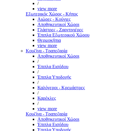
/
view more
Εξωτερικός Χώρος - Κήπος
Αιώρες - Κούνιες
Αποθηκευτικοί Χώροι
Γλάστρες - Ζαρντινιέρες
Έπιπλα Εξωτερικού Χώρου
Θερμοκήπια
view more
Κουζίνα - Τραπεζαρία
Αποθηκευτικοί Χώροι
/
Έπιπλα Εισόδου
/
Έπιπλα Υποδοχής
/
Καλόγεροι - Κρεμάστρες
/
Καρέκλες
/
view more
Κουζίνα - Τραπεζαρία
Αποθηκευτικοί Χώροι
Έπιπλα Εισόδου
Έπιπλα Υποδοχής