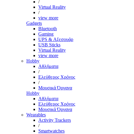
/
Virtual Reality
/
view more
Gadgets
Bluetooth
Gaming
UPS & Αξεσουάρ
USB Sticks
Virtual Reality
view more
Hobby
Αθλήματα
/
Ελεύθερος Χρόνος
/
Μουσικά Όργανα
Hobby
Αθλήματα
Ελεύθερος Χρόνος
Μουσικά Όργανα
Wearables
Activity Trackers
/
Smartwatches