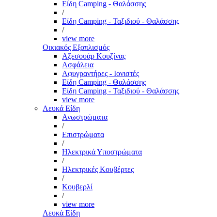
Είδη Camping - Θαλάσσης
/
Είδη Camping - Ταξιδιού - Θαλάσσης
/
view more
Οικιακός Εξοπλισμός
Αξεσουάρ Κουζίνας
Ασφάλεια
Αφυγραντήρες - Ιονιστές
Είδη Camping - Θαλάσσης
Είδη Camping - Ταξιδιού - Θαλάσσης
view more
Λευκά Είδη
Ανωστρώματα
/
Επιστρώματα
/
Ηλεκτρικά Υποστρώματα
/
Ηλεκτρικές Κουβέρτες
/
Κουβερλί
/
view more
Λευκά Είδη