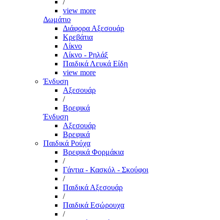
/
view more
Δωμάτιο
Διάφορα Αξεσουάρ
Κρεβάτια
Λίκνο
Λίκνο - Ρηλάξ
Παιδικά Λευκά Είδη
view more
Ένδυση
Αξεσουάρ
/
Βρεφικά
Ένδυση
Αξεσουάρ
Βρεφικά
Παιδικά Ρούχα
Βρεφικά Φορμάκια
/
Γάντια - Κασκόλ - Σκούφοι
/
Παιδικά Αξεσουάρ
/
Παιδικά Εσώρουχα
/