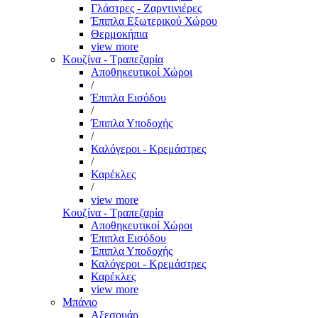
Γλάστρες - Ζαρντινιέρες
Έπιπλα Εξωτερικού Χώρου
Θερμοκήπια
view more
Κουζίνα - Τραπεζαρία
Αποθηκευτικοί Χώροι
/
Έπιπλα Εισόδου
/
Έπιπλα Υποδοχής
/
Καλόγεροι - Κρεμάστρες
/
Καρέκλες
/
view more
Κουζίνα - Τραπεζαρία
Αποθηκευτικοί Χώροι
Έπιπλα Εισόδου
Έπιπλα Υποδοχής
Καλόγεροι - Κρεμάστρες
Καρέκλες
view more
Μπάνιο
Αξεσουάρ