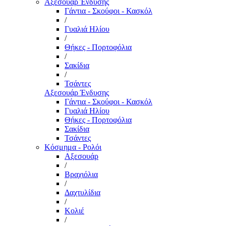
Αξεσουάρ Ένδυσης
Γάντια - Σκούφοι - Κασκόλ
/
Γυαλιά Ηλίου
/
Θήκες - Πορτοφόλια
/
Σακίδια
/
Τσάντες
Αξεσουάρ Ένδυσης
Γάντια - Σκούφοι - Κασκόλ
Γυαλιά Ηλίου
Θήκες - Πορτοφόλια
Σακίδια
Τσάντες
Κόσμημα - Ρολόι
Αξεσουάρ
/
Βραχιόλια
/
Δαχτυλίδια
/
Κολιέ
/