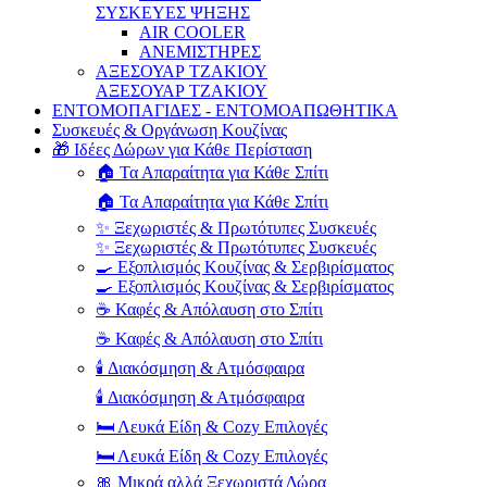
ΣΥΣΚΕΥΕΣ ΨΗΞΗΣ
AIR COOLER
ΑΝΕΜΙΣΤΗΡΕΣ
ΑΞΕΣΟΥΑΡ ΤΖΑΚΙΟΥ
ΑΞΕΣΟΥΑΡ ΤΖΑΚΙΟΥ
ΕΝΤΟΜΟΠΑΓΙΔΕΣ - ΕΝΤΟΜΟΑΠΩΘΗΤΙΚΑ
Συσκευές & Οργάνωση Κουζίνας
🎁 Ιδέες Δώρων για Κάθε Περίσταση
🏠 Τα Απαραίτητα για Κάθε Σπίτι
🏠 Τα Απαραίτητα για Κάθε Σπίτι
✨ Ξεχωριστές & Πρωτότυπες Συσκευές
✨ Ξεχωριστές & Πρωτότυπες Συσκευές
🍳 Εξοπλισμός Κουζίνας & Σερβιρίσματος
🍳 Εξοπλισμός Κουζίνας & Σερβιρίσματος
☕ Καφές & Απόλαυση στο Σπίτι
☕ Καφές & Απόλαυση στο Σπίτι
🕯️ Διακόσμηση & Ατμόσφαιρα
🕯️ Διακόσμηση & Ατμόσφαιρα
🛏️ Λευκά Είδη & Cozy Επιλογές
🛏️ Λευκά Είδη & Cozy Επιλογές
🎀 Μικρά αλλά Ξεχωριστά Δώρα