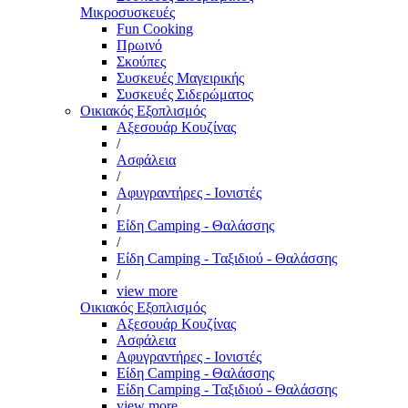
Μικροσυσκευές
Fun Cooking
Πρωινό
Σκούπες
Συσκευές Μαγειρικής
Συσκευές Σιδερώματος
Οικιακός Εξοπλισμός
Αξεσουάρ Κουζίνας
/
Ασφάλεια
/
Αφυγραντήρες - Ιονιστές
/
Είδη Camping - Θαλάσσης
/
Είδη Camping - Ταξιδιού - Θαλάσσης
/
view more
Οικιακός Εξοπλισμός
Αξεσουάρ Κουζίνας
Ασφάλεια
Αφυγραντήρες - Ιονιστές
Είδη Camping - Θαλάσσης
Είδη Camping - Ταξιδιού - Θαλάσσης
view more