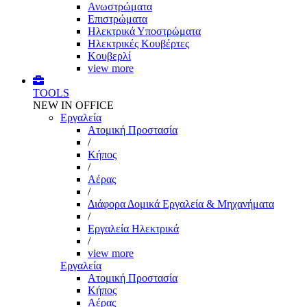
Ανωστρώματα
Επιστρώματα
Ηλεκτρικά Υποστρώματα
Ηλεκτρικές Κουβέρτες
Κουβερλί
view more
TOOLS
NEW IN OFFICE
Εργαλεία
Aτομική Προστασία
/
Kήπος
/
Αέρας
/
Διάφορα Δομικά Εργαλεία & Μηχανήματα
/
Εργαλεία Ηλεκτρικά
/
view more
Εργαλεία
Aτομική Προστασία
Kήπος
Αέρας