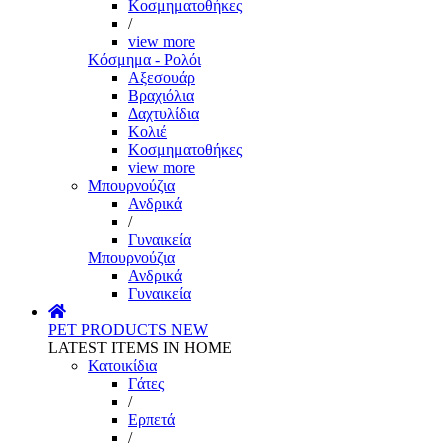
Κοσμηματοθήκες
/
view more
Κόσμημα - Ρολόι
Αξεσουάρ
Βραχιόλια
Δαχτυλίδια
Κολιέ
Κοσμηματοθήκες
view more
Μπουρνούζια
Ανδρικά
/
Γυναικεία
Μπουρνούζια
Ανδρικά
Γυναικεία
PET PRODUCTS
NEW
LATEST ITEMS IN HOME
Κατοικίδια
Γάτες
/
Ερπετά
/