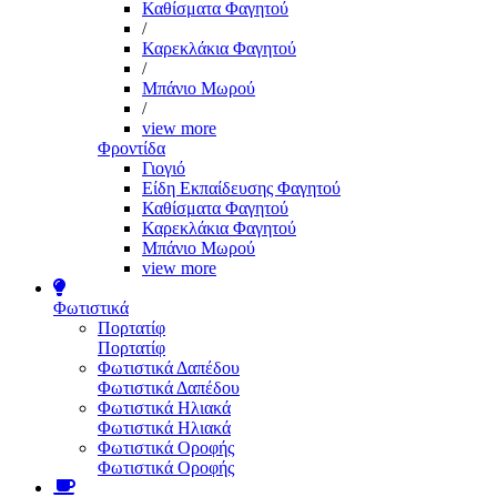
Καθίσματα Φαγητού
/
Καρεκλάκια Φαγητού
/
Μπάνιο Μωρού
/
view more
Φροντίδα
Γιογιό
Είδη Εκπαίδευσης Φαγητού
Καθίσματα Φαγητού
Καρεκλάκια Φαγητού
Μπάνιο Μωρού
view more
Φωτιστικά
Πορτατίφ
Πορτατίφ
Φωτιστικά Δαπέδου
Φωτιστικά Δαπέδου
Φωτιστικά Ηλιακά
Φωτιστικά Ηλιακά
Φωτιστικά Οροφής
Φωτιστικά Οροφής