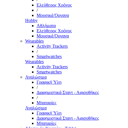
Ελεύθερος Χρόνος
/
Μουσικά Όργανα
Hobby
Αθλήματα
Ελεύθερος Χρόνος
Μουσικά Όργανα
Wearables
Activity Trackers
/
Smartwatches
Wearables
Activity Trackers
Smartwatches
Αναλώσιμα
Γραφική Ύλη
/
Διαφημιστικά Σταντ - Αφισοθήκες
/
Μπαταρίες
Αναλώσιμα
Γραφική Ύλη
Διαφημιστικά Σταντ - Αφισοθήκες
Μπαταρίες