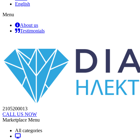
English
Menu
About us
Testimonials
2105200013
CALL US NOW
Marketplace Menu
All categories