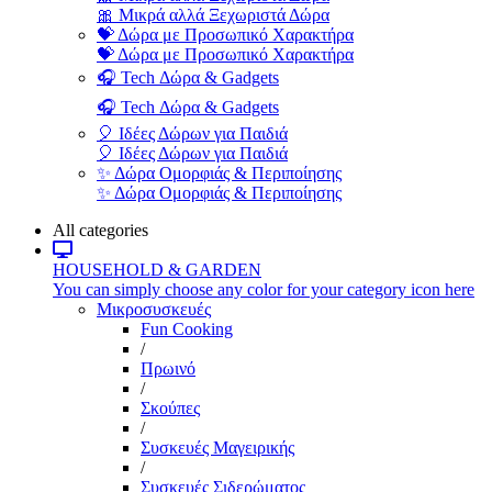
🎀 Μικρά αλλά Ξεχωριστά Δώρα
💝 Δώρα με Προσωπικό Χαρακτήρα
💝 Δώρα με Προσωπικό Χαρακτήρα
🎧 Tech Δώρα & Gadgets
🎧 Tech Δώρα & Gadgets
🎈 Ιδέες Δώρων για Παιδιά
🎈 Ιδέες Δώρων για Παιδιά
✨ Δώρα Ομορφιάς & Περιποίησης
✨ Δώρα Ομορφιάς & Περιποίησης
All categories
HOUSEHOLD & GARDEN
You can simply choose any color for your category icon here
Μικροσυσκευές
Fun Cooking
/
Πρωινό
/
Σκούπες
/
Συσκευές Μαγειρικής
/
Συσκευές Σιδερώματος