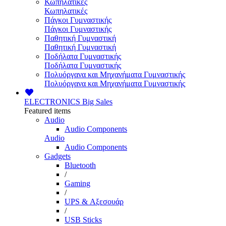
Κωπηλατικές
Κωπηλατικές
Πάγκοι Γυμναστικής
Πάγκοι Γυμναστικής
Παθητική Γυμναστική
Παθητική Γυμναστική
Ποδήλατα Γυμναστικής
Ποδήλατα Γυμναστικής
Πολυόργανα και Μηχανήματα Γυμναστικής
Πολυόργανα και Μηχανήματα Γυμναστικής
ELECTRONICS
Big Sales
Featured items
Audio
Audio Components
Audio
Audio Components
Gadgets
Bluetooth
/
Gaming
/
UPS & Αξεσουάρ
/
USB Sticks