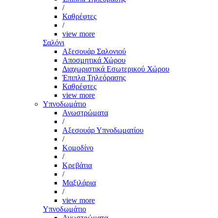
/
Καθρέφτες
/
view more
Σαλόνι
Αξεσουάρ Σαλονιού
Αποσμητικά Χώρου
Διαχωριστικά Εσωτερικού Χώρου
Έπιπλα Τηλεόρασης
Καθρέφτες
view more
Υπνοδωμάτιο
Ανωστρώματα
/
Αξεσουάρ Υπνοδωματίου
/
Κομοδίνο
/
Κρεβάτια
/
Μαξιλάρια
/
view more
Υπνοδωμάτιο
Ανωστρώματα