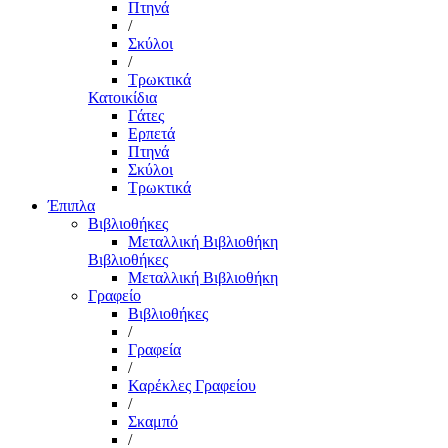
Πτηνά
/
Σκύλοι
/
Τρωκτικά
Κατοικίδια
Γάτες
Ερπετά
Πτηνά
Σκύλοι
Τρωκτικά
Έπιπλα
Βιβλιοθήκες
Μεταλλική Βιβλιοθήκη
Βιβλιοθήκες
Μεταλλική Βιβλιοθήκη
Γραφείο
Βιβλιοθήκες
/
Γραφεία
/
Καρέκλες Γραφείου
/
Σκαμπό
/