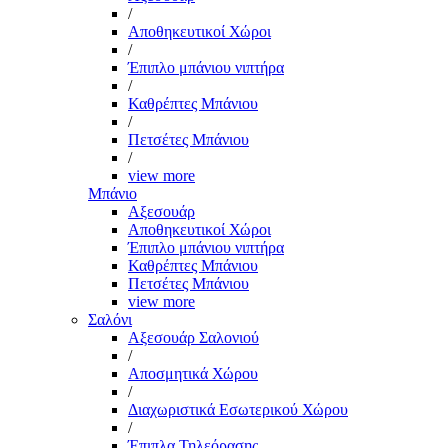
/
Αποθηκευτικοί Χώροι
/
Έπιπλο μπάνιου νιπτήρα
/
Καθρέπτες Μπάνιου
/
Πετσέτες Μπάνιου
/
view more
Μπάνιο
Αξεσουάρ
Αποθηκευτικοί Χώροι
Έπιπλο μπάνιου νιπτήρα
Καθρέπτες Μπάνιου
Πετσέτες Μπάνιου
view more
Σαλόνι
Αξεσουάρ Σαλονιού
/
Αποσμητικά Χώρου
/
Διαχωριστικά Εσωτερικού Χώρου
/
Έπιπλα Τηλεόρασης