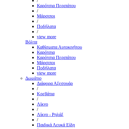
/
Καρότσια Περιπάτου
/
Μάρσιποι
/
Ποδήλατα
/
view more
Βόλτα
Καθίσματα Αυτοκινήτου
Καρότσια
Καρότσια Περιπάτου
Μάρσιποι
Ποδήλατα
view more
Δωμάτιο
Διάφορα Αξεσουάρ
/
Κρεβάτια
/
Λίκνο
/
Λίκνο - Ρηλάξ
/
Παιδικά Λευκά Είδη