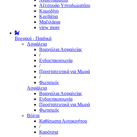
Αξεσουάρ Υπνοδωματίου
Κομοδίνο
Κρεβάτια
Μαξιλάρια
view more
Βρεφικά - Παιδικά
Ασφάλεια
Βραχιόλια Ασφαλείας
/
Ενδοεπικοινωνία
/
Προστατευτικά για Μωρά
/
Φωτισμός
Ασφάλεια
Βραχιόλια Ασφαλείας
Ενδοεπικοινωνία
Προστατευτικά για Μωρά
Φωτισμός
Βόλτα
Καθίσματα Αυτοκινήτου
/
Καρότσια