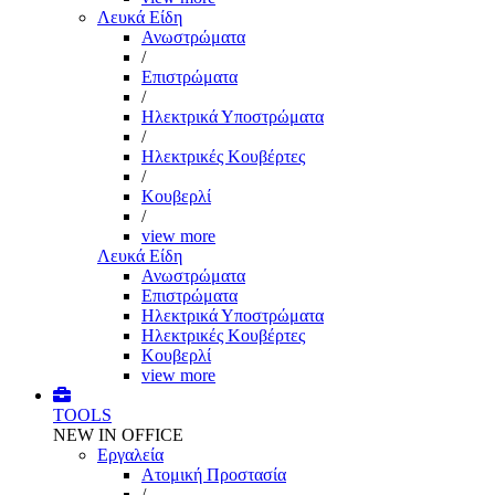
Λευκά Είδη
Ανωστρώματα
/
Επιστρώματα
/
Ηλεκτρικά Υποστρώματα
/
Ηλεκτρικές Κουβέρτες
/
Κουβερλί
/
view more
Λευκά Είδη
Ανωστρώματα
Επιστρώματα
Ηλεκτρικά Υποστρώματα
Ηλεκτρικές Κουβέρτες
Κουβερλί
view more
TOOLS
NEW IN OFFICE
Εργαλεία
Aτομική Προστασία
/