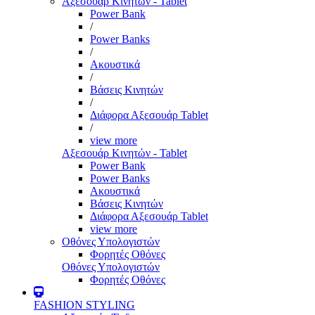
Αξεσουάρ Κινητών - Tablet
Power Bank
/
Power Banks
/
Ακουστικά
/
Βάσεις Κινητών
/
Διάφορα Αξεσουάρ Tablet
/
view more
Αξεσουάρ Κινητών - Tablet
Power Bank
Power Banks
Ακουστικά
Βάσεις Κινητών
Διάφορα Αξεσουάρ Tablet
view more
Οθόνες Υπολογιστών
Φορητές Οθόνες
Οθόνες Υπολογιστών
Φορητές Οθόνες
FASHION STYLING