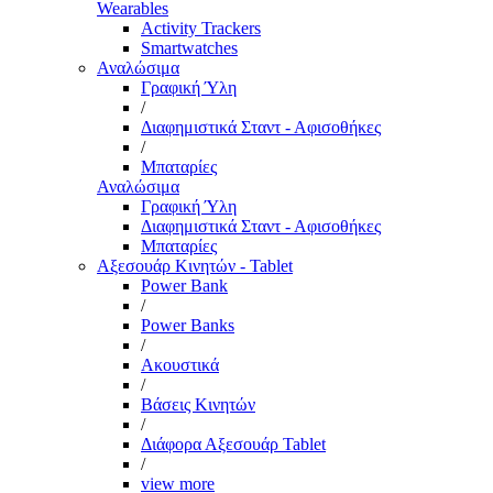
Wearables
Activity Trackers
Smartwatches
Αναλώσιμα
Γραφική Ύλη
/
Διαφημιστικά Σταντ - Αφισοθήκες
/
Μπαταρίες
Αναλώσιμα
Γραφική Ύλη
Διαφημιστικά Σταντ - Αφισοθήκες
Μπαταρίες
Αξεσουάρ Κινητών - Tablet
Power Bank
/
Power Banks
/
Ακουστικά
/
Βάσεις Κινητών
/
Διάφορα Αξεσουάρ Tablet
/
view more