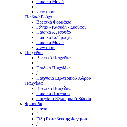
Παιδικά Μαγιό
/
view more
Παιδικά Ρούχα
Βρεφικά Φορμάκια
Γάντια - Κασκόλ - Σκούφοι
Παιδικά Αξεσουάρ
Παιδικά Εσώρουχα
Παιδικά Μαγιό
view more
Παιχνίδια
Βρεφικά Παιχνίδια
/
Παιδικά Παιχνίδια
/
Παιχνίδια Εξωτερικού Χώρου
Παιχνίδια
Βρεφικά Παιχνίδια
Παιδικά Παιχνίδια
Παιχνίδια Εξωτερικού Χώρου
Φροντίδα
Γιογιό
/
Είδη Εκπαίδευσης Φαγητού
/