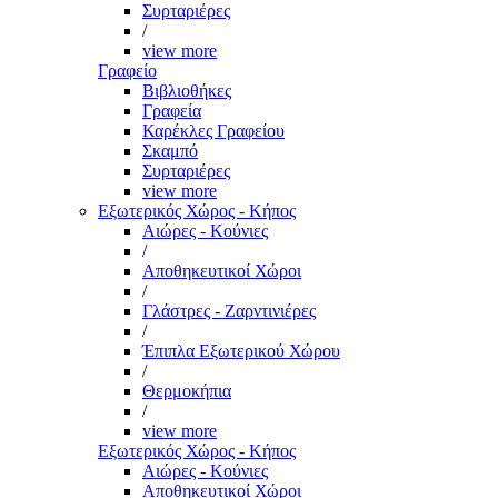
Συρταριέρες
/
view more
Γραφείο
Βιβλιοθήκες
Γραφεία
Καρέκλες Γραφείου
Σκαμπό
Συρταριέρες
view more
Εξωτερικός Χώρος - Κήπος
Αιώρες - Κούνιες
/
Αποθηκευτικοί Χώροι
/
Γλάστρες - Ζαρντινιέρες
/
Έπιπλα Εξωτερικού Χώρου
/
Θερμοκήπια
/
view more
Εξωτερικός Χώρος - Κήπος
Αιώρες - Κούνιες
Αποθηκευτικοί Χώροι