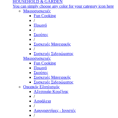
HOUSEHOLD & GARDEN
You can simply choose any color for your category icon here
Μικροσυσκευές
Fun Cooking
/
Πρωινό
/
Σκούπες
/
Συσκευές Μαγειρικής
/
Συσκευές Σιδερώματος
Μικροσυσκευές
Fun Cooking
Πρωινό
Σκούπες
Συσκευές Μαγειρικής
Συσκευές Σιδερώματος
Οικιακός Εξοπλισμός
Αξεσουάρ Κουζίνας
/
Ασφάλεια
/
Αφυγραντήρες - Ιονιστές
/