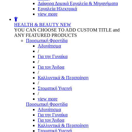
Διάφορα Δομικά Εργαλεία & Μηχανήματα
Εργαλεία Ηλεκτρικά
view more
HEALTH & BEAUTY
NEW
YOU CAN CHOOSE TO ADD CUSTOM TITLE and
ANY FEATURED PRODUCTS
Προσωπική Φροντίδα
Αδυνάτισμα
/
Για την Γυναίκα
/
Για τον Άνδρα
/
Καλλυντικά & Περιποίηση
/
Στοματική Υγιεινή
/
view more
Προσωπική Φροντίδα
Αδυνάτισμα
Για την Γυναίκα
Για τον Άνδρα
Καλλυντικά & Περιποίηση
Στοματική Υγιεινή