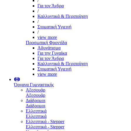
/
Για τον Άνδρα
/
Καλλυντικά & Περιποίηση
/
Στοματική Υγιεινή
/
view more
Προσωπική Φροντίδα
Αδυνάτισμα
Για την Γυναίκα
Για τον Άνδρα
Καλλυντικά & Περιποίηση
Στοματική Υγιεινή
view more
Όργανα Γυμναστικής
Αξεσουάρ
Αξεσουάρ
Διάδρομοι
Διάδρομοι
Ελλειπτικά
Ελλειπτικά
Ελλειπτικά - Stepper
Ελλειπτικά - Stepper