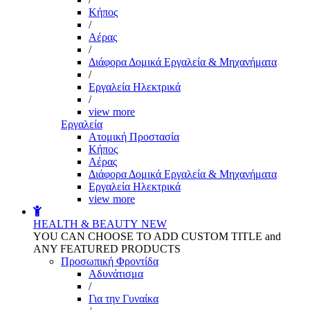
Kήπος
/
Αέρας
/
Διάφορα Δομικά Εργαλεία & Μηχανήματα
/
Εργαλεία Ηλεκτρικά
/
view more
Εργαλεία
Aτομική Προστασία
Kήπος
Αέρας
Διάφορα Δομικά Εργαλεία & Μηχανήματα
Εργαλεία Ηλεκτρικά
view more
HEALTH & BEAUTY
NEW
YOU CAN CHOOSE TO ADD CUSTOM TITLE and
ANY FEATURED PRODUCTS
Προσωπική Φροντίδα
Αδυνάτισμα
/
Για την Γυναίκα