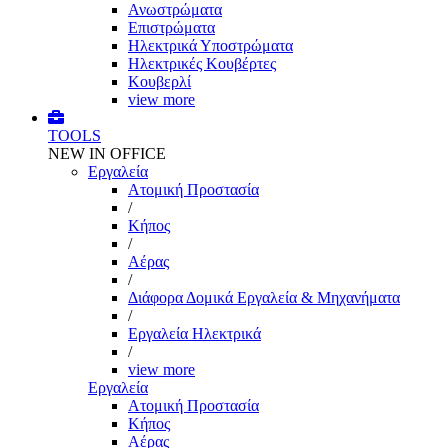
Ανωστρώματα
Επιστρώματα
Ηλεκτρικά Υποστρώματα
Ηλεκτρικές Κουβέρτες
Κουβερλί
view more
TOOLS
NEW IN OFFICE
Εργαλεία
Aτομική Προστασία
/
Kήπος
/
Αέρας
/
Διάφορα Δομικά Εργαλεία & Μηχανήματα
/
Εργαλεία Ηλεκτρικά
/
view more
Εργαλεία
Aτομική Προστασία
Kήπος
Αέρας