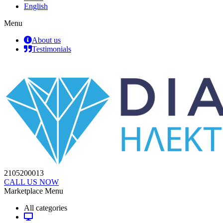
English
Menu
About us
Testimonials
2105200013
CALL US NOW
Marketplace Menu
All categories