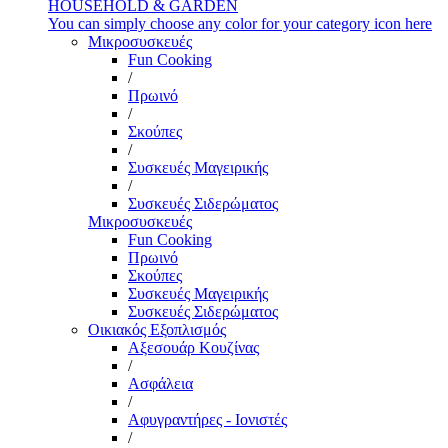
HOUSEHOLD & GARDEN
You can simply choose any color for your category icon here
Μικροσυσκευές
Fun Cooking
/
Πρωινό
/
Σκούπες
/
Συσκευές Μαγειρικής
/
Συσκευές Σιδερώματος
Μικροσυσκευές
Fun Cooking
Πρωινό
Σκούπες
Συσκευές Μαγειρικής
Συσκευές Σιδερώματος
Οικιακός Εξοπλισμός
Αξεσουάρ Κουζίνας
/
Ασφάλεια
/
Αφυγραντήρες - Ιονιστές
/