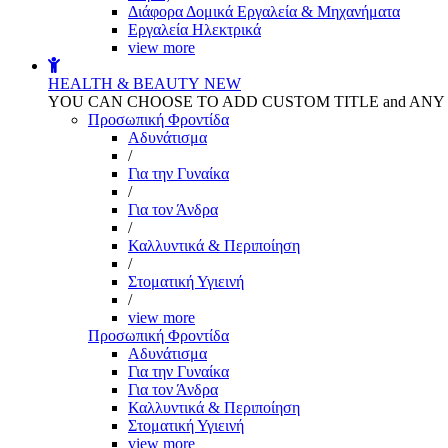
Διάφορα Δομικά Εργαλεία & Μηχανήματα
Εργαλεία Ηλεκτρικά
view more
HEALTH & BEAUTY
NEW
YOU CAN CHOOSE TO ADD CUSTOM TITLE and AN
Προσωπική Φροντίδα
Αδυνάτισμα
/
Για την Γυναίκα
/
Για τον Άνδρα
/
Καλλυντικά & Περιποίηση
/
Στοματική Υγιεινή
/
view more
Προσωπική Φροντίδα
Αδυνάτισμα
Για την Γυναίκα
Για τον Άνδρα
Καλλυντικά & Περιποίηση
Στοματική Υγιεινή
view more