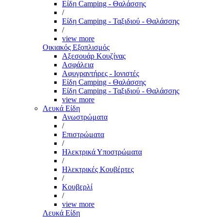
Είδη Camping - Θαλάσσης
/
Είδη Camping - Ταξιδιού - Θαλάσσης
/
view more
Οικιακός Εξοπλισμός
Αξεσουάρ Κουζίνας
Ασφάλεια
Αφυγραντήρες - Ιονιστές
Είδη Camping - Θαλάσσης
Είδη Camping - Ταξιδιού - Θαλάσσης
view more
Λευκά Είδη
Ανωστρώματα
/
Επιστρώματα
/
Ηλεκτρικά Υποστρώματα
/
Ηλεκτρικές Κουβέρτες
/
Κουβερλί
/
view more
Λευκά Είδη