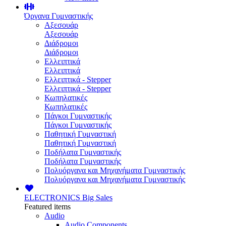
Όργανα Γυμναστικής
Αξεσουάρ
Αξεσουάρ
Διάδρομοι
Διάδρομοι
Ελλειπτικά
Ελλειπτικά
Ελλειπτικά - Stepper
Ελλειπτικά - Stepper
Κωπηλατικές
Κωπηλατικές
Πάγκοι Γυμναστικής
Πάγκοι Γυμναστικής
Παθητική Γυμναστική
Παθητική Γυμναστική
Ποδήλατα Γυμναστικής
Ποδήλατα Γυμναστικής
Πολυόργανα και Μηχανήματα Γυμναστικής
Πολυόργανα και Μηχανήματα Γυμναστικής
ELECTRONICS
Big Sales
Featured items
Audio
Audio Components