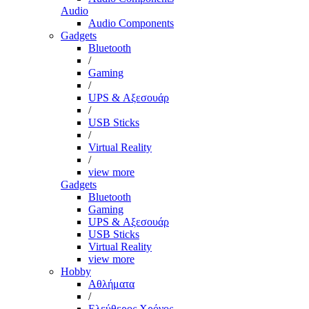
Audio
Audio Components
Gadgets
Bluetooth
/
Gaming
/
UPS & Αξεσουάρ
/
USB Sticks
/
Virtual Reality
/
view more
Gadgets
Bluetooth
Gaming
UPS & Αξεσουάρ
USB Sticks
Virtual Reality
view more
Hobby
Αθλήματα
/
Ελεύθερος Χρόνος