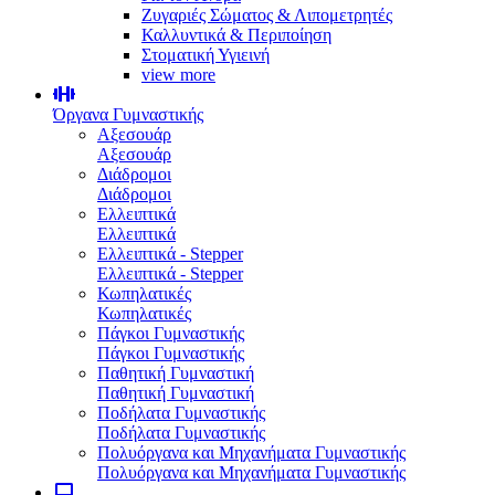
Ζυγαριές Σώματος & Λιπομετρητές
Καλλυντικά & Περιποίηση
Στοματική Υγιεινή
view more
Όργανα Γυμναστικής
Αξεσουάρ
Αξεσουάρ
Διάδρομοι
Διάδρομοι
Ελλειπτικά
Ελλειπτικά
Ελλειπτικά - Stepper
Ελλειπτικά - Stepper
Κωπηλατικές
Κωπηλατικές
Πάγκοι Γυμναστικής
Πάγκοι Γυμναστικής
Παθητική Γυμναστική
Παθητική Γυμναστική
Ποδήλατα Γυμναστικής
Ποδήλατα Γυμναστικής
Πολυόργανα και Μηχανήματα Γυμναστικής
Πολυόργανα και Μηχανήματα Γυμναστικής