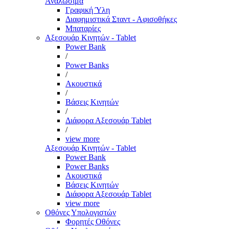
Αναλώσιμα
Γραφική Ύλη
Διαφημιστικά Σταντ - Αφισοθήκες
Μπαταρίες
Αξεσουάρ Κινητών - Tablet
Power Bank
/
Power Banks
/
Ακουστικά
/
Βάσεις Κινητών
/
Διάφορα Αξεσουάρ Tablet
/
view more
Αξεσουάρ Κινητών - Tablet
Power Bank
Power Banks
Ακουστικά
Βάσεις Κινητών
Διάφορα Αξεσουάρ Tablet
view more
Οθόνες Υπολογιστών
Φορητές Οθόνες