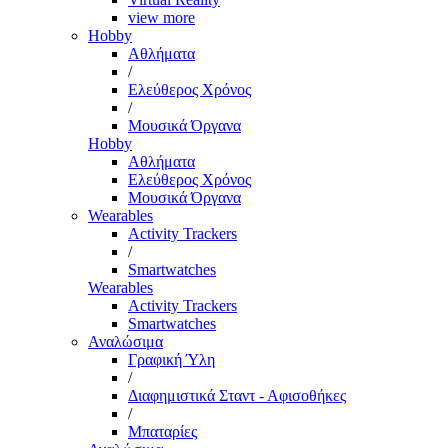
view more
Hobby
Αθλήματα
/
Ελεύθερος Χρόνος
/
Μουσικά Όργανα
Hobby
Αθλήματα
Ελεύθερος Χρόνος
Μουσικά Όργανα
Wearables
Activity Trackers
/
Smartwatches
Wearables
Activity Trackers
Smartwatches
Αναλώσιμα
Γραφική Ύλη
/
Διαφημιστικά Σταντ - Αφισοθήκες
/
Μπαταρίες