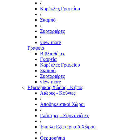
/
Καρέκλες Γραφείου
/
Σκαμπό
/
Συρταριέρες
/
view more
Γραφείο
Βιβλιοθήκες
Γραφεία
Καρέκλες Γραφείου
Σκαμπό
Συρταριέρες
view more
Εξωτερικός Χώρος - Κήπος
Αιώρες - Κούνιες
/
Αποθηκευτικοί Χώροι
/
Γλάστρες - Ζαρντινιέρες
/
Έπιπλα Εξωτερικού Χώρου
/
Θερμοκήπια