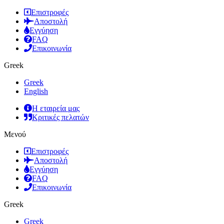
Επιστροφές
Αποστολή
Εγγύηση
FAQ
Επικοινωνία
Greek
Greek
English
Η εταιρεία μας
Κριτικές πελατών
Μενού
Επιστροφές
Αποστολή
Εγγύηση
FAQ
Επικοινωνία
Greek
Greek