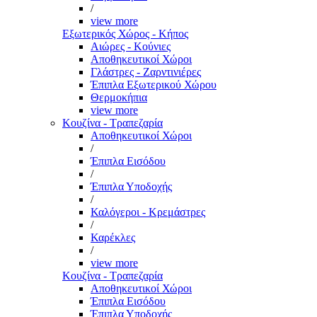
/
view more
Εξωτερικός Χώρος - Κήπος
Αιώρες - Κούνιες
Αποθηκευτικοί Χώροι
Γλάστρες - Ζαρντινιέρες
Έπιπλα Εξωτερικού Χώρου
Θερμοκήπια
view more
Κουζίνα - Τραπεζαρία
Αποθηκευτικοί Χώροι
/
Έπιπλα Εισόδου
/
Έπιπλα Υποδοχής
/
Καλόγεροι - Κρεμάστρες
/
Καρέκλες
/
view more
Κουζίνα - Τραπεζαρία
Αποθηκευτικοί Χώροι
Έπιπλα Εισόδου
Έπιπλα Υποδοχής