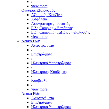
/
view more
Οικιακός Εξοπλισμός
Αξεσουάρ Κουζίνας
Ασφάλεια
Αφυγραντήρες - Ιονιστές
Είδη Camping - Θαλάσσης
Είδη Camping - Ταξιδιού - Θαλάσσης
view more
Λευκά Είδη
Ανωστρώματα
/
Επιστρώματα
/
Ηλεκτρικά Υποστρώματα
/
Ηλεκτρικές Κουβέρτες
/
Κουβερλί
/
view more
Λευκά Είδη
Ανωστρώματα
Επιστρώματα
Ηλεκτρικά Υποστρώματα