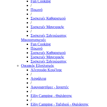
Fun Cooking
/
Πρωινό
/
Συσκευές Καθαρισμού
/
Συσκευές Μαγειρικής
/
Συσκευές Σιδερώματος
Μικροσυσκευές
Fun Cooking
Πρωινό
Συσκευές Καθαρισμού
Συσκευές Μαγειρικής
Συσκευές Σιδερώματος
Οικιακός Εξοπλισμός
Αξεσουάρ Κουζίνας
/
Ασφάλεια
/
Αφυγραντήρες - Ιονιστές
/
Είδη Camping - Θαλάσσης
/
Είδη Camping - Ταξιδιού - Θαλάσσης