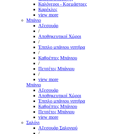
Καλόγεροι - Κρεμάστρες
Καρέκλες
view more
Μπάνιο
Αξεσουάρ
/
Αποθηκευτικοί Χώροι
/
Έπιπλο μπάνιου νιπτήρα
/
Καθρέπτες Μπάνιου
/
Πετσέτες Μπάνιου
/
view more
Μπάνιο
Αξεσουάρ
Αποθηκευτικοί Χώροι
Έπιπλο μπάνιου νιπτήρα
Καθρέπτες Μπάνιου
Πετσέτες Μπάνιου
view more
Σαλόνι
Αξεσουάρ Σαλονιού
/