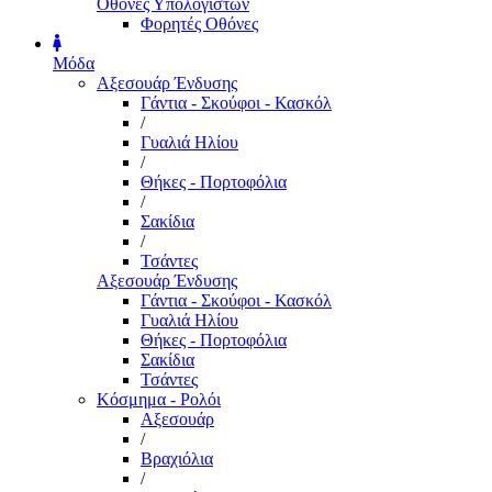
Οθόνες Υπολογιστών
Φορητές Οθόνες
Μόδα
Αξεσουάρ Ένδυσης
Γάντια - Σκούφοι - Κασκόλ
/
Γυαλιά Ηλίου
/
Θήκες - Πορτοφόλια
/
Σακίδια
/
Τσάντες
Αξεσουάρ Ένδυσης
Γάντια - Σκούφοι - Κασκόλ
Γυαλιά Ηλίου
Θήκες - Πορτοφόλια
Σακίδια
Τσάντες
Κόσμημα - Ρολόι
Αξεσουάρ
/
Βραχιόλια
/