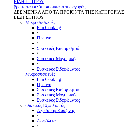
ΕΙΔΗ ΣΠΙΤΙΟΥ
βρείτε τα καλύτερα οικιακά της αγοράς
ΔΕΣ ΜΕΡΙΚΑ ΑΠΌ ΤΑ ΠΡΟΪΌΝΤΑ ΤΗΣ ΚΑΤΗΓΟΡΙΑΣ
ΕΙΔΗ ΣΠΙΤΙΟΥ
Μικροσυσκευές
Fun Cooking
/
Πρωινό
/
Συσκευές Καθαρισμού
/
Συσκευές Μαγειρικής
/
Συσκευές Σιδερώματος
Μικροσυσκευές
Fun Cooking
Πρωινό
Συσκευές Καθαρισμού
Συσκευές Μαγειρικής
Συσκευές Σιδερώματος
Οικιακός Εξοπλισμός
Αξεσουάρ Κουζίνας
/
Ασφάλεια
/