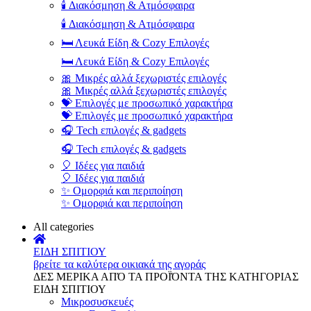
🕯️ Διακόσμηση & Ατμόσφαιρα
🕯️ Διακόσμηση & Ατμόσφαιρα
🛏️ Λευκά Είδη & Cozy Επιλογές
🛏️ Λευκά Είδη & Cozy Επιλογές
🎀 Μικρές αλλά ξεχωριστές επιλογές
🎀 Μικρές αλλά ξεχωριστές επιλογές
💝 Επιλογές με προσωπικό χαρακτήρα
💝 Επιλογές με προσωπικό χαρακτήρα
🎧 Tech επιλογές & gadgets
🎧 Tech επιλογές & gadgets
🎈 Ιδέες για παιδιά
🎈 Ιδέες για παιδιά
✨ Ομορφιά και περιποίηση
✨ Ομορφιά και περιποίηση
All categories
ΕΙΔΗ ΣΠΙΤΙΟΥ
βρείτε τα καλύτερα οικιακά της αγοράς
ΔΕΣ ΜΕΡΙΚΑ ΑΠΌ ΤΑ ΠΡΟΪΌΝΤΑ ΤΗΣ ΚΑΤΗΓΟΡΙΑΣ
ΕΙΔΗ ΣΠΙΤΙΟΥ
Μικροσυσκευές