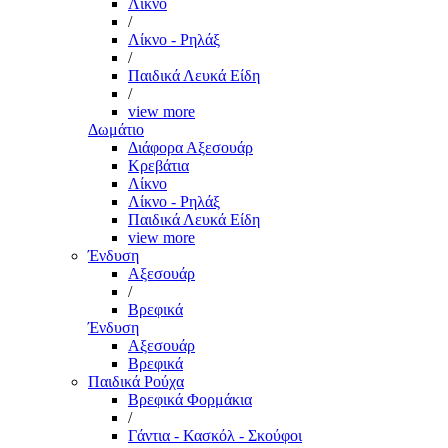
Λίκνο
/
Λίκνο - Ρηλάξ
/
Παιδικά Λευκά Είδη
/
view more
Δωμάτιο
Διάφορα Αξεσουάρ
Κρεβάτια
Λίκνο
Λίκνο - Ρηλάξ
Παιδικά Λευκά Είδη
view more
Ένδυση
Αξεσουάρ
/
Βρεφικά
Ένδυση
Αξεσουάρ
Βρεφικά
Παιδικά Ρούχα
Βρεφικά Φορμάκια
/
Γάντια - Κασκόλ - Σκούφοι