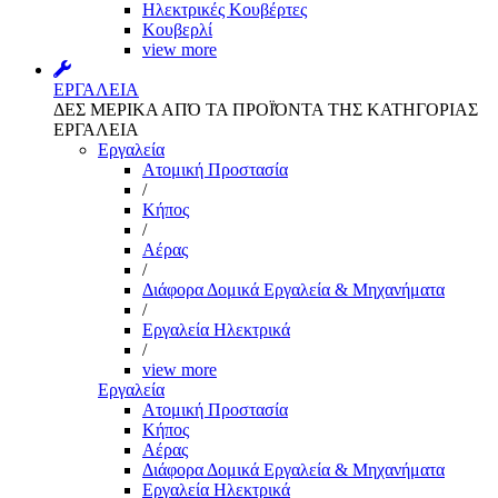
Ηλεκτρικές Κουβέρτες
Κουβερλί
view more
ΕΡΓΑΛΕΙΑ
ΔΕΣ ΜΕΡΙΚΑ ΑΠΌ ΤΑ ΠΡΟΪΌΝΤΑ ΤΗΣ ΚΑΤΗΓΟΡΙΑΣ
ΕΡΓΑΛΕΙΑ
Εργαλεία
Aτομική Προστασία
/
Kήπος
/
Αέρας
/
Διάφορα Δομικά Εργαλεία & Μηχανήματα
/
Εργαλεία Ηλεκτρικά
/
view more
Εργαλεία
Aτομική Προστασία
Kήπος
Αέρας
Διάφορα Δομικά Εργαλεία & Μηχανήματα
Εργαλεία Ηλεκτρικά