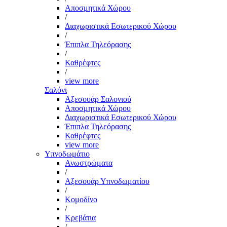
Αποσμητικά Χώρου
/
Διαχωριστικά Εσωτερικού Χώρου
/
Έπιπλα Τηλεόρασης
/
Καθρέφτες
/
view more
Σαλόνι
Αξεσουάρ Σαλονιού
Αποσμητικά Χώρου
Διαχωριστικά Εσωτερικού Χώρου
Έπιπλα Τηλεόρασης
Καθρέφτες
view more
Υπνοδωμάτιο
Ανωστρώματα
/
Αξεσουάρ Υπνοδωματίου
/
Κομοδίνο
/
Κρεβάτια
/