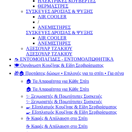
ΗΛΕΚΤΡΙΚΕΣ ΚΟΥΒΕΡΤΕΣ
ΘΕΡΜΑΣΤΡΕΣ
ΣΥΣΚΕΥΕΣ ΔΡΟΣΙΑΣ & ΨΥΞΗΣ
AIR COOLER
/
ΑΝΕΜΙΣΤΗΡΕΣ
ΣΥΣΚΕΥΕΣ ΔΡΟΣΙΑΣ & ΨΥΞΗΣ
AIR COOLER
ΑΝΕΜΙΣΤΗΡΕΣ
ΑΞΕΣΟΥΑΡ ΤΖΑΚΙΟΥ
ΑΞΕΣΟΥΑΡ ΤΖΑΚΙΟΥ
🦟 ΕΝΤΟΜΟΠΑΓΙΔΕΣ - ΕΝΤΟΜΟΑΠΩΘΗΤΙΚΑ
🍽️ Οργάνωση Κουζίνας & Είδη Σερβιρίσματος
🎁🏠 Προτάσεις δώρων • Επιλογές για το σπίτι • Για σένα
🏠 Τα Απαραίτητα για Κάθε Σπίτι
🏠 Τα Απαραίτητα για Κάθε Σπίτι
✨ Ξεχωριστές & Πρωτότυπες Συσκευές
✨ Ξεχωριστές & Πρωτότυπες Συσκευές
🍳 Εξοπλισμός Κουζίνας & Είδη Σερβιρίσματος
🍳 Εξοπλισμός Κουζίνας & Είδη Σερβιρίσματος
☕ Καφές & Απόλαυση στο Σπίτι
☕ Καφές & Απόλαυση στο Σπίτι