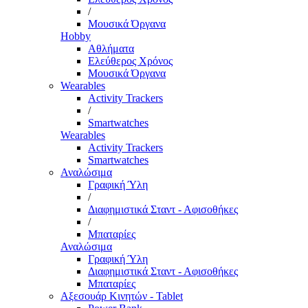
/
Μουσικά Όργανα
Hobby
Αθλήματα
Ελεύθερος Χρόνος
Μουσικά Όργανα
Wearables
Activity Trackers
/
Smartwatches
Wearables
Activity Trackers
Smartwatches
Αναλώσιμα
Γραφική Ύλη
/
Διαφημιστικά Σταντ - Αφισοθήκες
/
Μπαταρίες
Αναλώσιμα
Γραφική Ύλη
Διαφημιστικά Σταντ - Αφισοθήκες
Μπαταρίες
Αξεσουάρ Κινητών - Tablet