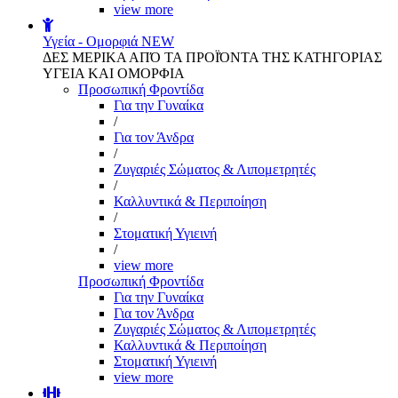
view more
Υγεία - Ομορφιά
NEW
ΔΕΣ ΜΕΡΙΚΑ ΑΠΌ ΤΑ ΠΡΟΪΌΝΤΑ ΤΗΣ ΚΑΤΗΓΟΡΙΑΣ
ΥΓΕΙΑ ΚΑΙ ΟΜΟΡΦΙΑ
Προσωπική Φροντίδα
Για την Γυναίκα
/
Για τον Άνδρα
/
Ζυγαριές Σώματος & Λιπομετρητές
/
Καλλυντικά & Περιποίηση
/
Στοματική Υγιεινή
/
view more
Προσωπική Φροντίδα
Για την Γυναίκα
Για τον Άνδρα
Ζυγαριές Σώματος & Λιπομετρητές
Καλλυντικά & Περιποίηση
Στοματική Υγιεινή
view more