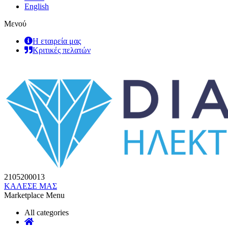
English
Μενού
Η εταιρεία μας
Κριτικές πελατών
2105200013
ΚΑΛΕΣΕ ΜΑΣ
Marketplace Menu
All categories