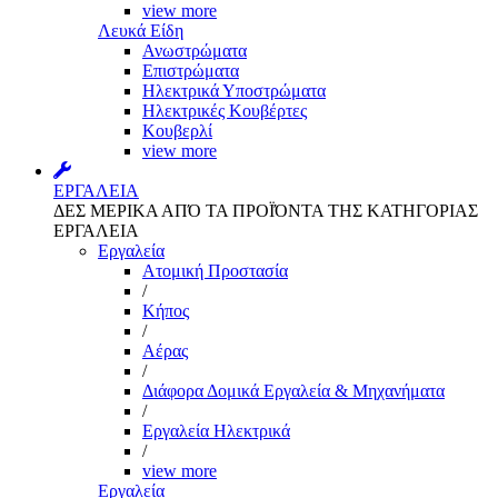
view more
Λευκά Είδη
Ανωστρώματα
Επιστρώματα
Ηλεκτρικά Υποστρώματα
Ηλεκτρικές Κουβέρτες
Κουβερλί
view more
ΕΡΓΑΛΕΙΑ
ΔΕΣ ΜΕΡΙΚΑ ΑΠΌ ΤΑ ΠΡΟΪΌΝΤΑ ΤΗΣ ΚΑΤΗΓΟΡΙΑΣ
ΕΡΓΑΛΕΙΑ
Εργαλεία
Aτομική Προστασία
/
Kήπος
/
Αέρας
/
Διάφορα Δομικά Εργαλεία & Μηχανήματα
/
Εργαλεία Ηλεκτρικά
/
view more
Εργαλεία