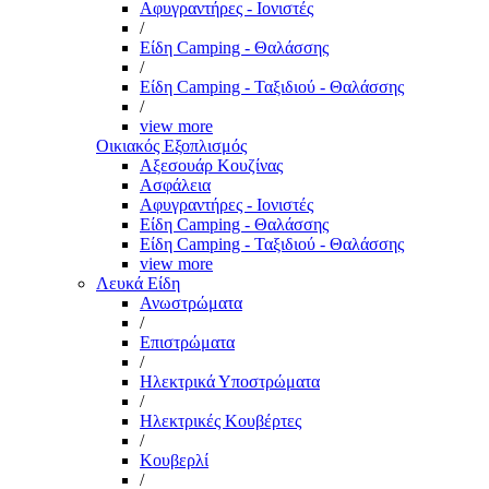
Αφυγραντήρες - Ιονιστές
/
Είδη Camping - Θαλάσσης
/
Είδη Camping - Ταξιδιού - Θαλάσσης
/
view more
Οικιακός Εξοπλισμός
Αξεσουάρ Κουζίνας
Ασφάλεια
Αφυγραντήρες - Ιονιστές
Είδη Camping - Θαλάσσης
Είδη Camping - Ταξιδιού - Θαλάσσης
view more
Λευκά Είδη
Ανωστρώματα
/
Επιστρώματα
/
Ηλεκτρικά Υποστρώματα
/
Ηλεκτρικές Κουβέρτες
/
Κουβερλί
/