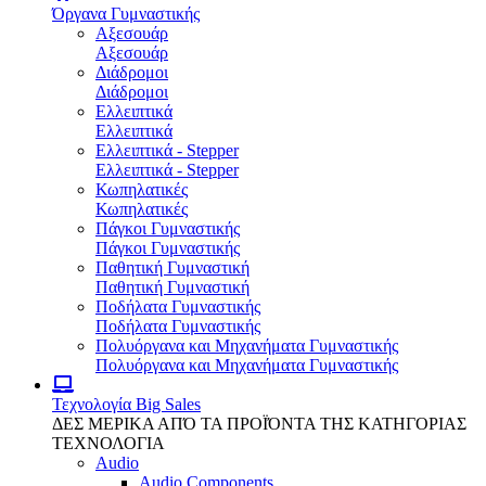
Όργανα Γυμναστικής
Αξεσουάρ
Αξεσουάρ
Διάδρομοι
Διάδρομοι
Ελλειπτικά
Ελλειπτικά
Ελλειπτικά - Stepper
Ελλειπτικά - Stepper
Κωπηλατικές
Κωπηλατικές
Πάγκοι Γυμναστικής
Πάγκοι Γυμναστικής
Παθητική Γυμναστική
Παθητική Γυμναστική
Ποδήλατα Γυμναστικής
Ποδήλατα Γυμναστικής
Πολυόργανα και Μηχανήματα Γυμναστικής
Πολυόργανα και Μηχανήματα Γυμναστικής
Τεχνολογία
Big Sales
ΔΕΣ ΜΕΡΙΚΑ ΑΠΌ ΤΑ ΠΡΟΪΌΝΤΑ ΤΗΣ ΚΑΤΗΓΟΡΙΑΣ
ΤΕΧΝΟΛΟΓΙΑ
Audio
Audio Components