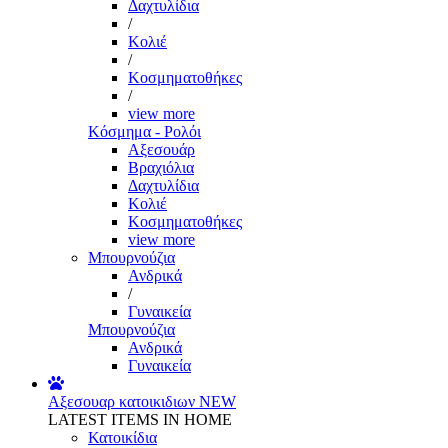
Δαχτυλίδια
/
Κολιέ
/
Κοσμηματοθήκες
/
view more
Κόσμημα - Ρολόι
Αξεσουάρ
Βραχιόλια
Δαχτυλίδια
Κολιέ
Κοσμηματοθήκες
view more
Μπουρνούζια
Ανδρικά
/
Γυναικεία
Μπουρνούζια
Ανδρικά
Γυναικεία
Αξεσουαρ κατοικιδιων
NEW
LATEST ITEMS IN HOME
Κατοικίδια