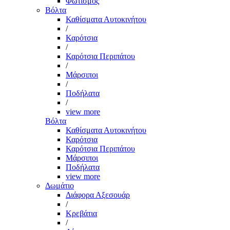
Φωτισμός
Βόλτα
Καθίσματα Αυτοκινήτου
/
Καρότσια
/
Καρότσια Περιπάτου
/
Μάρσιποι
/
Ποδήλατα
/
view more
Βόλτα
Καθίσματα Αυτοκινήτου
Καρότσια
Καρότσια Περιπάτου
Μάρσιποι
Ποδήλατα
view more
Δωμάτιο
Διάφορα Αξεσουάρ
/
Κρεβάτια
/