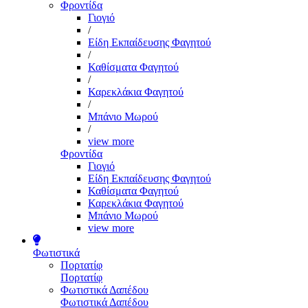
Φροντίδα
Γιογιό
/
Είδη Εκπαίδευσης Φαγητού
/
Καθίσματα Φαγητού
/
Καρεκλάκια Φαγητού
/
Μπάνιο Μωρού
/
view more
Φροντίδα
Γιογιό
Είδη Εκπαίδευσης Φαγητού
Καθίσματα Φαγητού
Καρεκλάκια Φαγητού
Μπάνιο Μωρού
view more
Φωτιστικά
Πορτατίφ
Πορτατίφ
Φωτιστικά Δαπέδου
Φωτιστικά Δαπέδου