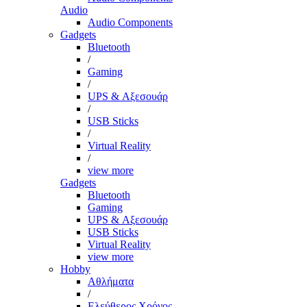
Audio
Audio Components
Gadgets
Bluetooth
/
Gaming
/
UPS & Αξεσουάρ
/
USB Sticks
/
Virtual Reality
/
view more
Gadgets
Bluetooth
Gaming
UPS & Αξεσουάρ
USB Sticks
Virtual Reality
view more
Hobby
Αθλήματα
/
Ελεύθερος Χρόνος