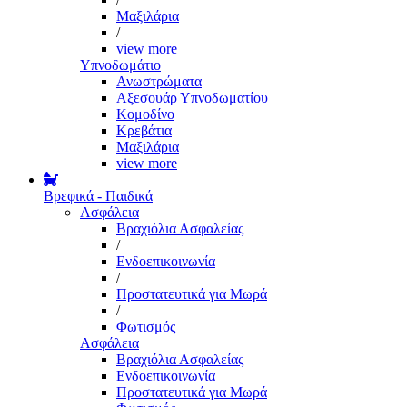
Μαξιλάρια
/
view more
Υπνοδωμάτιο
Ανωστρώματα
Αξεσουάρ Υπνοδωματίου
Κομοδίνο
Κρεβάτια
Μαξιλάρια
view more
Βρεφικά - Παιδικά
Ασφάλεια
Βραχιόλια Ασφαλείας
/
Ενδοεπικοινωνία
/
Προστατευτικά για Μωρά
/
Φωτισμός
Ασφάλεια
Βραχιόλια Ασφαλείας
Ενδοεπικοινωνία
Προστατευτικά για Μωρά