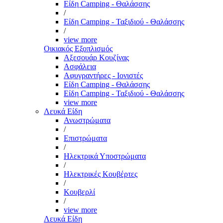
Είδη Camping - Θαλάσσης
/
Είδη Camping - Ταξιδιού - Θαλάσσης
/
view more
Οικιακός Εξοπλισμός
Αξεσουάρ Κουζίνας
Ασφάλεια
Αφυγραντήρες - Ιονιστές
Είδη Camping - Θαλάσσης
Είδη Camping - Ταξιδιού - Θαλάσσης
view more
Λευκά Είδη
Ανωστρώματα
/
Επιστρώματα
/
Ηλεκτρικά Υποστρώματα
/
Ηλεκτρικές Κουβέρτες
/
Κουβερλί
/
view more
Λευκά Είδη