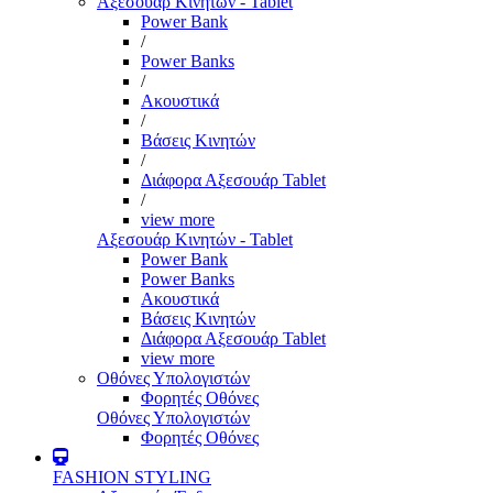
Αξεσουάρ Κινητών - Tablet
Power Bank
/
Power Banks
/
Ακουστικά
/
Βάσεις Κινητών
/
Διάφορα Αξεσουάρ Tablet
/
view more
Αξεσουάρ Κινητών - Tablet
Power Bank
Power Banks
Ακουστικά
Βάσεις Κινητών
Διάφορα Αξεσουάρ Tablet
view more
Οθόνες Υπολογιστών
Φορητές Οθόνες
Οθόνες Υπολογιστών
Φορητές Οθόνες
FASHION STYLING