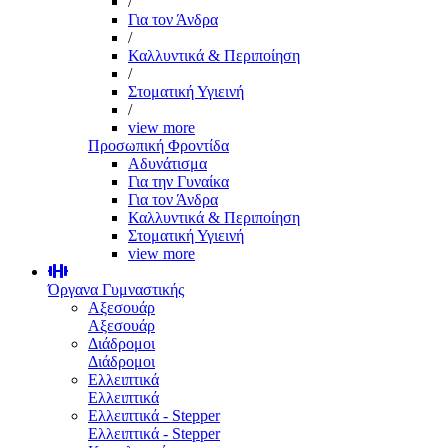
/
Για τον Άνδρα
/
Καλλυντικά & Περιποίηση
/
Στοματική Υγιεινή
/
view more
Προσωπική Φροντίδα
Αδυνάτισμα
Για την Γυναίκα
Για τον Άνδρα
Καλλυντικά & Περιποίηση
Στοματική Υγιεινή
view more
Όργανα Γυμναστικής
Αξεσουάρ
Αξεσουάρ
Διάδρομοι
Διάδρομοι
Ελλειπτικά
Ελλειπτικά
Ελλειπτικά - Stepper
Ελλειπτικά - Stepper