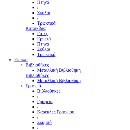
Πτηνά
/
Σκύλοι
/
Τρωκτικά
Κατοικίδια
Γάτες
Ερπετά
Πτηνά
Σκύλοι
Τρωκτικά
Έπιπλα
Βιβλιοθήκες
Μεταλλική Βιβλιοθήκη
Βιβλιοθήκες
Μεταλλική Βιβλιοθήκη
Γραφείο
Βιβλιοθήκες
/
Γραφεία
/
Καρέκλες Γραφείου
/
Σκαμπό
/