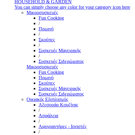
HOUSEHOLD & GARDEN
You can simply choose any color for your category icon here
Μικροσυσκευές
Fun Cooking
/
Πρωινό
/
Σκούπες
/
Συσκευές Μαγειρικής
/
Συσκευές Σιδερώματος
Μικροσυσκευές
Fun Cooking
Πρωινό
Σκούπες
Συσκευές Μαγειρικής
Συσκευές Σιδερώματος
Οικιακός Εξοπλισμός
Αξεσουάρ Κουζίνας
/
Ασφάλεια
/
Αφυγραντήρες - Ιονιστές
/