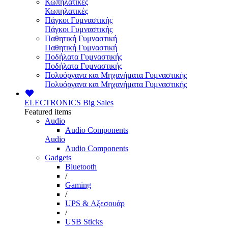
Κωπηλατικές
Κωπηλατικές
Πάγκοι Γυμναστικής
Πάγκοι Γυμναστικής
Παθητική Γυμναστική
Παθητική Γυμναστική
Ποδήλατα Γυμναστικής
Ποδήλατα Γυμναστικής
Πολυόργανα και Μηχανήματα Γυμναστικής
Πολυόργανα και Μηχανήματα Γυμναστικής
ELECTRONICS
Big Sales
Featured items
Audio
Audio Components
Audio
Audio Components
Gadgets
Bluetooth
/
Gaming
/
UPS & Αξεσουάρ
/
USB Sticks