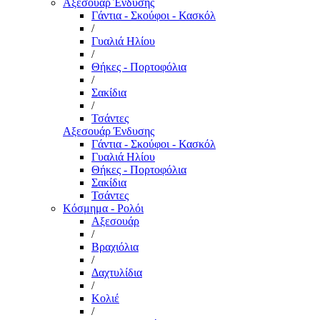
Αξεσουάρ Ένδυσης
Γάντια - Σκούφοι - Κασκόλ
/
Γυαλιά Ηλίου
/
Θήκες - Πορτοφόλια
/
Σακίδια
/
Τσάντες
Αξεσουάρ Ένδυσης
Γάντια - Σκούφοι - Κασκόλ
Γυαλιά Ηλίου
Θήκες - Πορτοφόλια
Σακίδια
Τσάντες
Κόσμημα - Ρολόι
Αξεσουάρ
/
Βραχιόλια
/
Δαχτυλίδια
/
Κολιέ
/