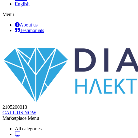
English
Menu
About us
Testimonials
2105200013
CALL US NOW
Marketplace Menu
All categories