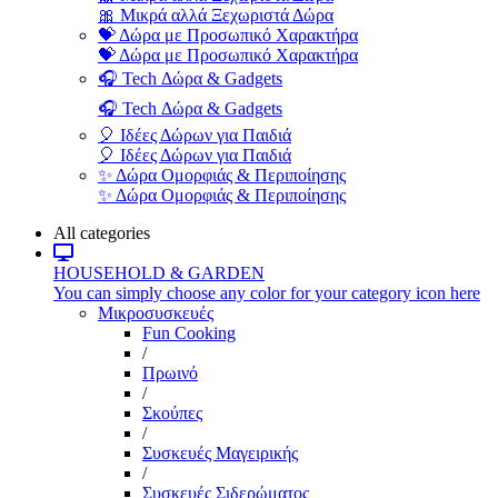
🎀 Μικρά αλλά Ξεχωριστά Δώρα
💝 Δώρα με Προσωπικό Χαρακτήρα
💝 Δώρα με Προσωπικό Χαρακτήρα
🎧 Tech Δώρα & Gadgets
🎧 Tech Δώρα & Gadgets
🎈 Ιδέες Δώρων για Παιδιά
🎈 Ιδέες Δώρων για Παιδιά
✨ Δώρα Ομορφιάς & Περιποίησης
✨ Δώρα Ομορφιάς & Περιποίησης
All categories
HOUSEHOLD & GARDEN
You can simply choose any color for your category icon here
Μικροσυσκευές
Fun Cooking
/
Πρωινό
/
Σκούπες
/
Συσκευές Μαγειρικής
/
Συσκευές Σιδερώματος