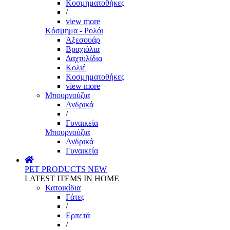
Κοσμηματοθήκες
/
view more
Κόσμημα - Ρολόι
Αξεσουάρ
Βραχιόλια
Δαχτυλίδια
Κολιέ
Κοσμηματοθήκες
view more
Μπουρνούζια
Ανδρικά
/
Γυναικεία
Μπουρνούζια
Ανδρικά
Γυναικεία
PET PRODUCTS
NEW
LATEST ITEMS IN HOME
Κατοικίδια
Γάτες
/
Ερπετά
/