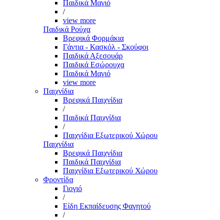
Παιδικά Μαγιό
/
view more
Παιδικά Ρούχα
Βρεφικά Φορμάκια
Γάντια - Κασκόλ - Σκούφοι
Παιδικά Αξεσουάρ
Παιδικά Εσώρουχα
Παιδικά Μαγιό
view more
Παιχνίδια
Βρεφικά Παιχνίδια
/
Παιδικά Παιχνίδια
/
Παιχνίδια Εξωτερικού Χώρου
Παιχνίδια
Βρεφικά Παιχνίδια
Παιδικά Παιχνίδια
Παιχνίδια Εξωτερικού Χώρου
Φροντίδα
Γιογιό
/
Είδη Εκπαίδευσης Φαγητού
/