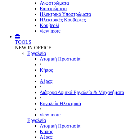
Ανωστρώματα
Επιστρώματα
Ηλεκτρικά Υποστρώματα
Ηλεκτρικές Κουβέρτες
Κουβερλί
view more
TOOLS
NEW IN OFFICE
Εργαλεία
Aτομική Προστασία
/
Kήπος
/
Αέρας
/
Διάφορα Δομικά Εργαλεία & Μηχανήματα
/
Εργαλεία Ηλεκτρικά
/
view more
Εργαλεία
Aτομική Προστασία
Kήπος
Αέρας