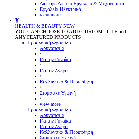
Διάφορα Δομικά Εργαλεία & Μηχανήματα
Εργαλεία Ηλεκτρικά
view more
HEALTH & BEAUTY
NEW
YOU CAN CHOOSE TO ADD CUSTOM TITLE and
ANY FEATURED PRODUCTS
Προσωπική Φροντίδα
Αδυνάτισμα
/
Για την Γυναίκα
/
Για τον Άνδρα
/
Καλλυντικά & Περιποίηση
/
Στοματική Υγιεινή
/
view more
Προσωπική Φροντίδα
Αδυνάτισμα
Για την Γυναίκα
Για τον Άνδρα
Καλλυντικά & Περιποίηση
Στοματική Υγιεινή