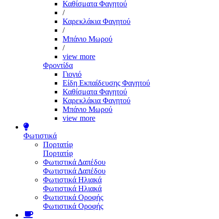
Καθίσματα Φαγητού
/
Καρεκλάκια Φαγητού
/
Μπάνιο Μωρού
/
view more
Φροντίδα
Γιογιό
Είδη Εκπαίδευσης Φαγητού
Καθίσματα Φαγητού
Καρεκλάκια Φαγητού
Μπάνιο Μωρού
view more
Φωτιστικά
Πορτατίφ
Πορτατίφ
Φωτιστικά Δαπέδου
Φωτιστικά Δαπέδου
Φωτιστικά Ηλιακά
Φωτιστικά Ηλιακά
Φωτιστικά Οροφής
Φωτιστικά Οροφής