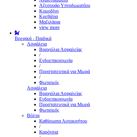
Αξεσουάρ Υπνοδωματίου
Κομοδίνο
Κρεβάτια
Μαξιλάρια
view more
Βρεφικά - Παιδικά
Ασφάλεια
Βραχιόλια Ασφαλείας
/
Ενδοεπικοινωνία
/
Προστατευτικά για Μωρά
/
Φωτισμός
Ασφάλεια
Βραχιόλια Ασφαλείας
Ενδοεπικοινωνία
Προστατευτικά για Μωρά
Φωτισμός
Βόλτα
Καθίσματα Αυτοκινήτου
/
Καρότσια