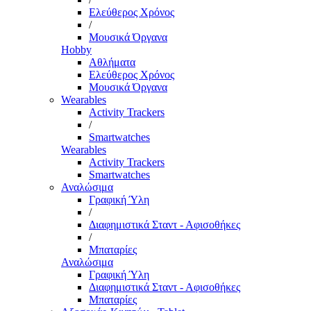
Ελεύθερος Χρόνος
/
Μουσικά Όργανα
Hobby
Αθλήματα
Ελεύθερος Χρόνος
Μουσικά Όργανα
Wearables
Activity Trackers
/
Smartwatches
Wearables
Activity Trackers
Smartwatches
Αναλώσιμα
Γραφική Ύλη
/
Διαφημιστικά Σταντ - Αφισοθήκες
/
Μπαταρίες
Αναλώσιμα
Γραφική Ύλη
Διαφημιστικά Σταντ - Αφισοθήκες
Μπαταρίες