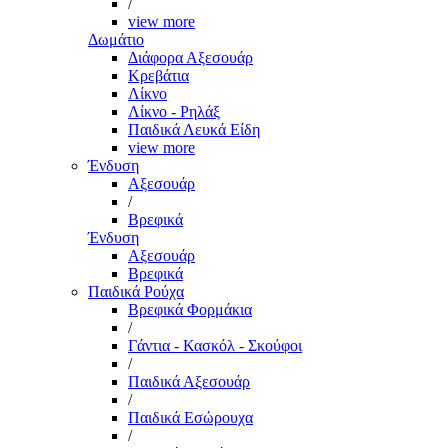
/
view more
Δωμάτιο
Διάφορα Αξεσουάρ
Κρεβάτια
Λίκνο
Λίκνο - Ρηλάξ
Παιδικά Λευκά Είδη
view more
Ένδυση
Αξεσουάρ
/
Βρεφικά
Ένδυση
Αξεσουάρ
Βρεφικά
Παιδικά Ρούχα
Βρεφικά Φορμάκια
/
Γάντια - Κασκόλ - Σκούφοι
/
Παιδικά Αξεσουάρ
/
Παιδικά Εσώρουχα
/