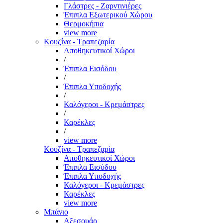
Γλάστρες - Ζαρντινιέρες
Έπιπλα Εξωτερικού Χώρου
Θερμοκήπια
view more
Κουζίνα - Τραπεζαρία
Αποθηκευτικοί Χώροι
/
Έπιπλα Εισόδου
/
Έπιπλα Υποδοχής
/
Καλόγεροι - Κρεμάστρες
/
Καρέκλες
/
view more
Κουζίνα - Τραπεζαρία
Αποθηκευτικοί Χώροι
Έπιπλα Εισόδου
Έπιπλα Υποδοχής
Καλόγεροι - Κρεμάστρες
Καρέκλες
view more
Μπάνιο
Αξεσουάρ