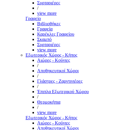
Συρταριέρες
/
view more
Γραφείο
Βιβλιοθήκες
Γραφεία
Καρέκλες Γραφείου
Σκαμπό
Συρταριέρες
view more
Εξωτερικός Χώρος - Κήπος
Αιώρες - Κούνιες
/
Αποθηκευτικοί Χώροι
/
Γλάστρες - Ζαρντινιέρες
/
Έπιπλα Εξωτερικού Χώρου
/
Θερμοκήπια
/
view more
Εξωτερικός Χώρος - Κήπος
Αιώρες - Κούνιες
Αποθηκευτικοί Χώροι