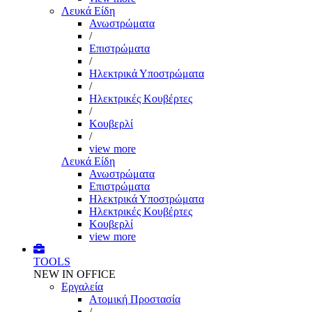
Λευκά Είδη
Ανωστρώματα
/
Επιστρώματα
/
Ηλεκτρικά Υποστρώματα
/
Ηλεκτρικές Κουβέρτες
/
Κουβερλί
/
view more
Λευκά Είδη
Ανωστρώματα
Επιστρώματα
Ηλεκτρικά Υποστρώματα
Ηλεκτρικές Κουβέρτες
Κουβερλί
view more
TOOLS
NEW IN OFFICE
Εργαλεία
Aτομική Προστασία
/