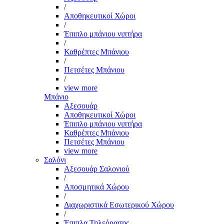
/
Αποθηκευτικοί Χώροι
/
Έπιπλο μπάνιου νιπτήρα
/
Καθρέπτες Μπάνιου
/
Πετσέτες Μπάνιου
/
view more
Μπάνιο
Αξεσουάρ
Αποθηκευτικοί Χώροι
Έπιπλο μπάνιου νιπτήρα
Καθρέπτες Μπάνιου
Πετσέτες Μπάνιου
view more
Σαλόνι
Αξεσουάρ Σαλονιού
/
Αποσμητικά Χώρου
/
Διαχωριστικά Εσωτερικού Χώρου
/
Έπιπλα Τηλεόρασης