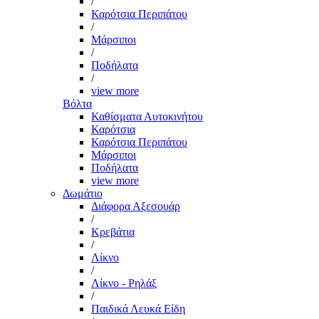
/
Καρότσια Περιπάτου
/
Μάρσιποι
/
Ποδήλατα
/
view more
Βόλτα
Καθίσματα Αυτοκινήτου
Καρότσια
Καρότσια Περιπάτου
Μάρσιποι
Ποδήλατα
view more
Δωμάτιο
Διάφορα Αξεσουάρ
/
Κρεβάτια
/
Λίκνο
/
Λίκνο - Ρηλάξ
/
Παιδικά Λευκά Είδη