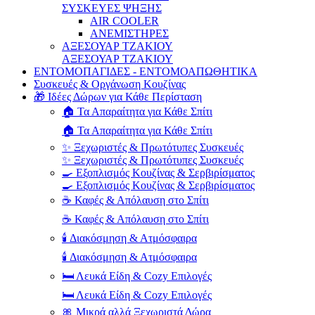
ΣΥΣΚΕΥΕΣ ΨΗΞΗΣ
AIR COOLER
ΑΝΕΜΙΣΤΗΡΕΣ
ΑΞΕΣΟΥΑΡ ΤΖΑΚΙΟΥ
ΑΞΕΣΟΥΑΡ ΤΖΑΚΙΟΥ
ΕΝΤΟΜΟΠΑΓΙΔΕΣ - ΕΝΤΟΜΟΑΠΩΘΗΤΙΚΑ
Συσκευές & Οργάνωση Κουζίνας
🎁 Ιδέες Δώρων για Κάθε Περίσταση
🏠 Τα Απαραίτητα για Κάθε Σπίτι
🏠 Τα Απαραίτητα για Κάθε Σπίτι
✨ Ξεχωριστές & Πρωτότυπες Συσκευές
✨ Ξεχωριστές & Πρωτότυπες Συσκευές
🍳 Εξοπλισμός Κουζίνας & Σερβιρίσματος
🍳 Εξοπλισμός Κουζίνας & Σερβιρίσματος
☕ Καφές & Απόλαυση στο Σπίτι
☕ Καφές & Απόλαυση στο Σπίτι
🕯️ Διακόσμηση & Ατμόσφαιρα
🕯️ Διακόσμηση & Ατμόσφαιρα
🛏️ Λευκά Είδη & Cozy Επιλογές
🛏️ Λευκά Είδη & Cozy Επιλογές
🎀 Μικρά αλλά Ξεχωριστά Δώρα