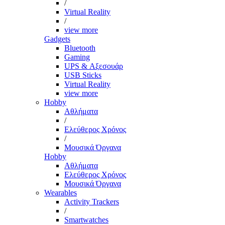
/
Virtual Reality
/
view more
Gadgets
Bluetooth
Gaming
UPS & Αξεσουάρ
USB Sticks
Virtual Reality
view more
Hobby
Αθλήματα
/
Ελεύθερος Χρόνος
/
Μουσικά Όργανα
Hobby
Αθλήματα
Ελεύθερος Χρόνος
Μουσικά Όργανα
Wearables
Activity Trackers
/
Smartwatches