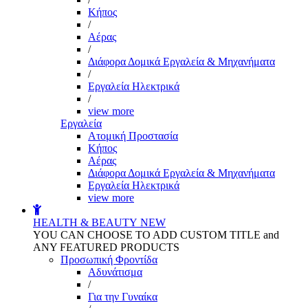
Kήπος
/
Αέρας
/
Διάφορα Δομικά Εργαλεία & Μηχανήματα
/
Εργαλεία Ηλεκτρικά
/
view more
Εργαλεία
Aτομική Προστασία
Kήπος
Αέρας
Διάφορα Δομικά Εργαλεία & Μηχανήματα
Εργαλεία Ηλεκτρικά
view more
HEALTH & BEAUTY
NEW
YOU CAN CHOOSE TO ADD CUSTOM TITLE and
ANY FEATURED PRODUCTS
Προσωπική Φροντίδα
Αδυνάτισμα
/
Για την Γυναίκα