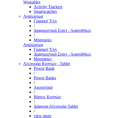
Wearables
Activity Trackers
Smartwatches
Αναλώσιμα
Γραφική Ύλη
/
Διαφημιστικά Σταντ - Αφισοθήκες
/
Μπαταρίες
Αναλώσιμα
Γραφική Ύλη
Διαφημιστικά Σταντ - Αφισοθήκες
Μπαταρίες
Αξεσουάρ Κινητών - Tablet
Power Bank
/
Power Banks
/
Ακουστικά
/
Βάσεις Κινητών
/
Διάφορα Αξεσουάρ Tablet
/
view more