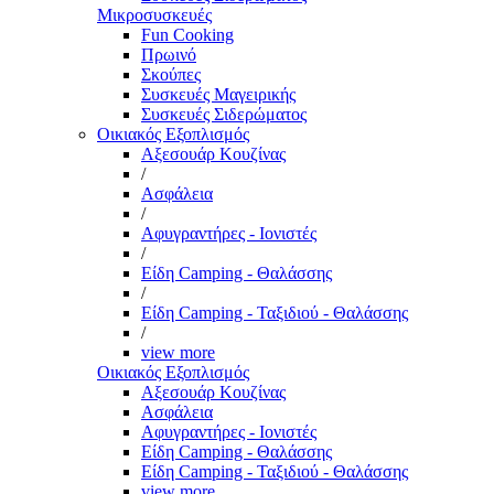
Μικροσυσκευές
Fun Cooking
Πρωινό
Σκούπες
Συσκευές Μαγειρικής
Συσκευές Σιδερώματος
Οικιακός Εξοπλισμός
Αξεσουάρ Κουζίνας
/
Ασφάλεια
/
Αφυγραντήρες - Ιονιστές
/
Είδη Camping - Θαλάσσης
/
Είδη Camping - Ταξιδιού - Θαλάσσης
/
view more
Οικιακός Εξοπλισμός
Αξεσουάρ Κουζίνας
Ασφάλεια
Αφυγραντήρες - Ιονιστές
Είδη Camping - Θαλάσσης
Είδη Camping - Ταξιδιού - Θαλάσσης
view more