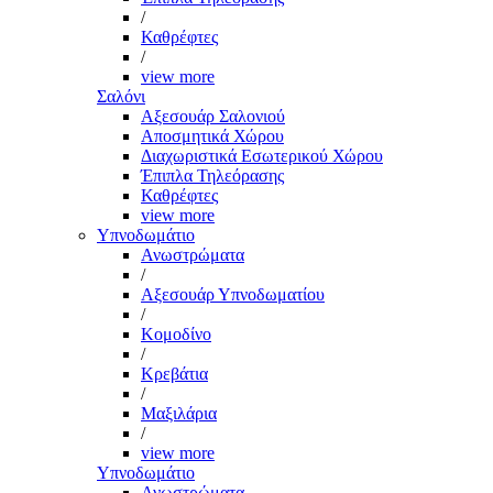
/
Καθρέφτες
/
view more
Σαλόνι
Αξεσουάρ Σαλονιού
Αποσμητικά Χώρου
Διαχωριστικά Εσωτερικού Χώρου
Έπιπλα Τηλεόρασης
Καθρέφτες
view more
Υπνοδωμάτιο
Ανωστρώματα
/
Αξεσουάρ Υπνοδωματίου
/
Κομοδίνο
/
Κρεβάτια
/
Μαξιλάρια
/
view more
Υπνοδωμάτιο
Ανωστρώματα