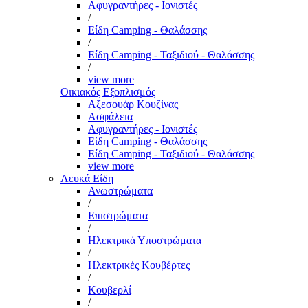
Αφυγραντήρες - Ιονιστές
/
Είδη Camping - Θαλάσσης
/
Είδη Camping - Ταξιδιού - Θαλάσσης
/
view more
Οικιακός Εξοπλισμός
Αξεσουάρ Κουζίνας
Ασφάλεια
Αφυγραντήρες - Ιονιστές
Είδη Camping - Θαλάσσης
Είδη Camping - Ταξιδιού - Θαλάσσης
view more
Λευκά Είδη
Ανωστρώματα
/
Επιστρώματα
/
Ηλεκτρικά Υποστρώματα
/
Ηλεκτρικές Κουβέρτες
/
Κουβερλί
/