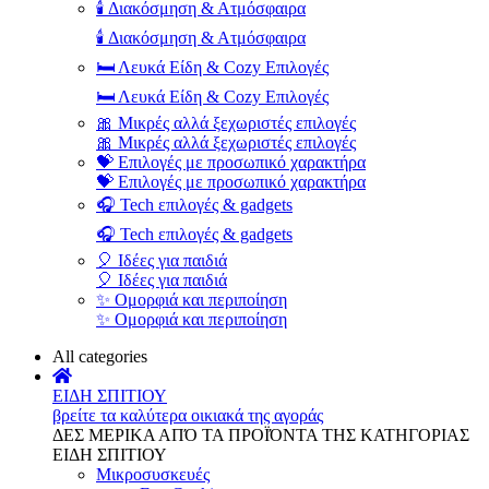
🕯️ Διακόσμηση & Ατμόσφαιρα
🕯️ Διακόσμηση & Ατμόσφαιρα
🛏️ Λευκά Είδη & Cozy Επιλογές
🛏️ Λευκά Είδη & Cozy Επιλογές
🎀 Μικρές αλλά ξεχωριστές επιλογές
🎀 Μικρές αλλά ξεχωριστές επιλογές
💝 Επιλογές με προσωπικό χαρακτήρα
💝 Επιλογές με προσωπικό χαρακτήρα
🎧 Tech επιλογές & gadgets
🎧 Tech επιλογές & gadgets
🎈 Ιδέες για παιδιά
🎈 Ιδέες για παιδιά
✨ Ομορφιά και περιποίηση
✨ Ομορφιά και περιποίηση
All categories
ΕΙΔΗ ΣΠΙΤΙΟΥ
βρείτε τα καλύτερα οικιακά της αγοράς
ΔΕΣ ΜΕΡΙΚΑ ΑΠΌ ΤΑ ΠΡΟΪΌΝΤΑ ΤΗΣ ΚΑΤΗΓΟΡΙΑΣ
ΕΙΔΗ ΣΠΙΤΙΟΥ
Μικροσυσκευές