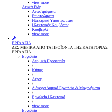
view more
Λευκά Είδη
Ανωστρώματα
Επιστρώματα
Ηλεκτρικά Υποστρώματα
Ηλεκτρικές Κουβέρτες
Κουβερλί
view more
ΕΡΓΑΛΕΙΑ
ΔΕΣ ΜΕΡΙΚΑ ΑΠΌ ΤΑ ΠΡΟΪΌΝΤΑ ΤΗΣ ΚΑΤΗΓΟΡΙΑΣ
ΕΡΓΑΛΕΙΑ
Εργαλεία
Aτομική Προστασία
/
Kήπος
/
Αέρας
/
Διάφορα Δομικά Εργαλεία & Μηχανήματα
/
Εργαλεία Ηλεκτρικά
/
view more
Εργαλεία