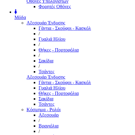
Οθόνες Υπολογιστών
Φορητές Οθόνες
Μόδα
Αξεσουάρ Ένδυσης
Γάντια - Σκούφοι - Κασκόλ
/
Γυαλιά Ηλίου
/
Θήκες - Πορτοφόλια
/
Σακίδια
/
Τσάντες
Αξεσουάρ Ένδυσης
Γάντια - Σκούφοι - Κασκόλ
Γυαλιά Ηλίου
Θήκες - Πορτοφόλια
Σακίδια
Τσάντες
Κόσμημα - Ρολόι
Αξεσουάρ
/
Βραχιόλια
/