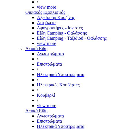
/
view more
Οικιακός Εξοπλισμός
Αξεσουάρ Κουζίνας
Ασφάλεια
Αφυγραντήρες - Ιονιστές
Είδη Camping - Θαλάσσης
Είδη Camping - Ταξιδιού - Θαλάσσης
view more
Λευκά Είδη
Ανωστρώματα
/
Επιστρώματα
/
Ηλεκτρικά Υποστρώματα
/
Ηλεκτρικές Κουβέρτες
/
Κουβερλί
/
view more
Λευκά Είδη
Ανωστρώματα
Επιστρώματα
Ηλεκτρικά Υποστρώματα