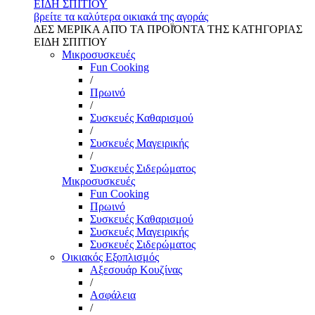
ΕΙΔΗ ΣΠΙΤΙΟΥ
βρείτε τα καλύτερα οικιακά της αγοράς
ΔΕΣ ΜΕΡΙΚΑ ΑΠΌ ΤΑ ΠΡΟΪΌΝΤΑ ΤΗΣ ΚΑΤΗΓΟΡΙΑΣ
ΕΙΔΗ ΣΠΙΤΙΟΥ
Μικροσυσκευές
Fun Cooking
/
Πρωινό
/
Συσκευές Καθαρισμού
/
Συσκευές Μαγειρικής
/
Συσκευές Σιδερώματος
Μικροσυσκευές
Fun Cooking
Πρωινό
Συσκευές Καθαρισμού
Συσκευές Μαγειρικής
Συσκευές Σιδερώματος
Οικιακός Εξοπλισμός
Αξεσουάρ Κουζίνας
/
Ασφάλεια
/