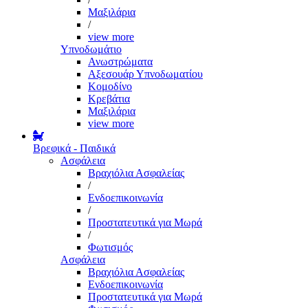
Μαξιλάρια
/
view more
Υπνοδωμάτιο
Ανωστρώματα
Αξεσουάρ Υπνοδωματίου
Κομοδίνο
Κρεβάτια
Μαξιλάρια
view more
Βρεφικά - Παιδικά
Ασφάλεια
Βραχιόλια Ασφαλείας
/
Ενδοεπικοινωνία
/
Προστατευτικά για Μωρά
/
Φωτισμός
Ασφάλεια
Βραχιόλια Ασφαλείας
Ενδοεπικοινωνία
Προστατευτικά για Μωρά