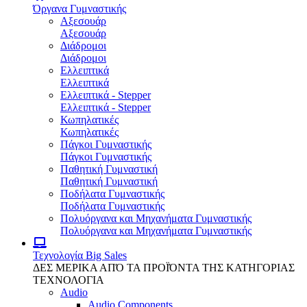
Όργανα Γυμναστικής
Αξεσουάρ
Αξεσουάρ
Διάδρομοι
Διάδρομοι
Ελλειπτικά
Ελλειπτικά
Ελλειπτικά - Stepper
Ελλειπτικά - Stepper
Κωπηλατικές
Κωπηλατικές
Πάγκοι Γυμναστικής
Πάγκοι Γυμναστικής
Παθητική Γυμναστική
Παθητική Γυμναστική
Ποδήλατα Γυμναστικής
Ποδήλατα Γυμναστικής
Πολυόργανα και Μηχανήματα Γυμναστικής
Πολυόργανα και Μηχανήματα Γυμναστικής
Τεχνολογία
Big Sales
ΔΕΣ ΜΕΡΙΚΑ ΑΠΌ ΤΑ ΠΡΟΪΌΝΤΑ ΤΗΣ ΚΑΤΗΓΟΡΙΑΣ
ΤΕΧΝΟΛΟΓΙΑ
Audio
Audio Components