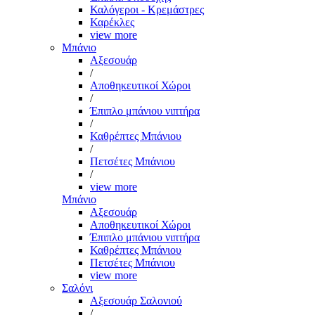
Καλόγεροι - Κρεμάστρες
Καρέκλες
view more
Μπάνιο
Αξεσουάρ
/
Αποθηκευτικοί Χώροι
/
Έπιπλο μπάνιου νιπτήρα
/
Καθρέπτες Μπάνιου
/
Πετσέτες Μπάνιου
/
view more
Μπάνιο
Αξεσουάρ
Αποθηκευτικοί Χώροι
Έπιπλο μπάνιου νιπτήρα
Καθρέπτες Μπάνιου
Πετσέτες Μπάνιου
view more
Σαλόνι
Αξεσουάρ Σαλονιού
/