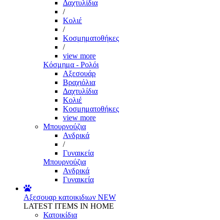
Δαχτυλίδια
/
Κολιέ
/
Κοσμηματοθήκες
/
view more
Κόσμημα - Ρολόι
Αξεσουάρ
Βραχιόλια
Δαχτυλίδια
Κολιέ
Κοσμηματοθήκες
view more
Μπουρνούζια
Ανδρικά
/
Γυναικεία
Μπουρνούζια
Ανδρικά
Γυναικεία
Αξεσουαρ κατοικιδιων
NEW
LATEST ITEMS IN HOME
Κατοικίδια