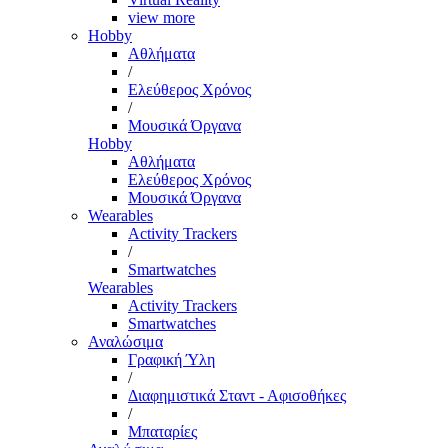
view more
Hobby
Αθλήματα
/
Ελεύθερος Χρόνος
/
Μουσικά Όργανα
Hobby
Αθλήματα
Ελεύθερος Χρόνος
Μουσικά Όργανα
Wearables
Activity Trackers
/
Smartwatches
Wearables
Activity Trackers
Smartwatches
Αναλώσιμα
Γραφική Ύλη
/
Διαφημιστικά Σταντ - Αφισοθήκες
/
Μπαταρίες