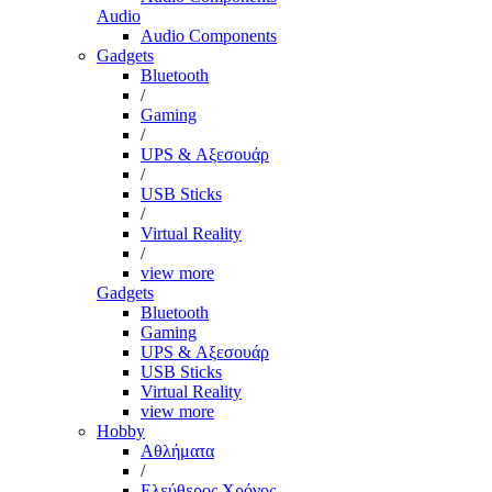
Audio
Audio Components
Gadgets
Bluetooth
/
Gaming
/
UPS & Αξεσουάρ
/
USB Sticks
/
Virtual Reality
/
view more
Gadgets
Bluetooth
Gaming
UPS & Αξεσουάρ
USB Sticks
Virtual Reality
view more
Hobby
Αθλήματα
/
Ελεύθερος Χρόνος