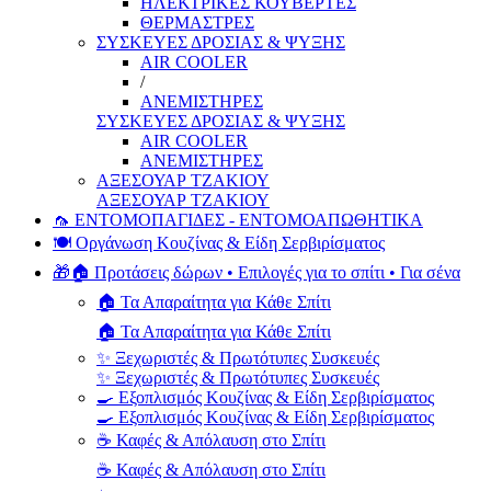
ΗΛΕΚΤΡΙΚΕΣ ΚΟΥΒΕΡΤΕΣ
ΘΕΡΜΑΣΤΡΕΣ
ΣΥΣΚΕΥΕΣ ΔΡΟΣΙΑΣ & ΨΥΞΗΣ
AIR COOLER
/
ΑΝΕΜΙΣΤΗΡΕΣ
ΣΥΣΚΕΥΕΣ ΔΡΟΣΙΑΣ & ΨΥΞΗΣ
AIR COOLER
ΑΝΕΜΙΣΤΗΡΕΣ
ΑΞΕΣΟΥΑΡ ΤΖΑΚΙΟΥ
ΑΞΕΣΟΥΑΡ ΤΖΑΚΙΟΥ
🦟 ΕΝΤΟΜΟΠΑΓΙΔΕΣ - ΕΝΤΟΜΟΑΠΩΘΗΤΙΚΑ
🍽️ Οργάνωση Κουζίνας & Είδη Σερβιρίσματος
🎁🏠 Προτάσεις δώρων • Επιλογές για το σπίτι • Για σένα
🏠 Τα Απαραίτητα για Κάθε Σπίτι
🏠 Τα Απαραίτητα για Κάθε Σπίτι
✨ Ξεχωριστές & Πρωτότυπες Συσκευές
✨ Ξεχωριστές & Πρωτότυπες Συσκευές
🍳 Εξοπλισμός Κουζίνας & Είδη Σερβιρίσματος
🍳 Εξοπλισμός Κουζίνας & Είδη Σερβιρίσματος
☕ Καφές & Απόλαυση στο Σπίτι
☕ Καφές & Απόλαυση στο Σπίτι