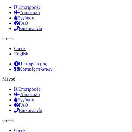
Επιστροφές
Αποστολή
Εγγύηση
FAQ
Επικοινωνία
Greek
Greek
English
Η εταιρεία μας
Κριτικές πελατών
Μενού
Επιστροφές
Αποστολή
Εγγύηση
FAQ
Επικοινωνία
Greek
Greek