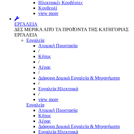
Ηλεκτρικές Κουβέρτες
Κουβερλί
view more
ΕΡΓΑΛΕΙΑ
ΔΕΣ ΜΕΡΙΚΑ ΑΠΌ ΤΑ ΠΡΟΪΌΝΤΑ ΤΗΣ ΚΑΤΗΓΟΡΙΑΣ
ΕΡΓΑΛΕΙΑ
Εργαλεία
Aτομική Προστασία
/
Kήπος
/
Αέρας
/
Διάφορα Δομικά Εργαλεία & Μηχανήματα
/
Εργαλεία Ηλεκτρικά
/
view more
Εργαλεία
Aτομική Προστασία
Kήπος
Αέρας
Διάφορα Δομικά Εργαλεία & Μηχανήματα
Εργαλεία Ηλεκτρικά