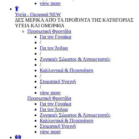
view more
Υγεία - Ομορφιά
NEW
ΔΕΣ ΜΕΡΙΚΑ ΑΠΌ ΤΑ ΠΡΟΪΌΝΤΑ ΤΗΣ ΚΑΤΗΓΟΡΙΑΣ
ΥΓΕΙΑ ΚΑΙ ΟΜΟΡΦΙΑ
Προσωπική Φροντίδα
Για την Γυναίκα
/
Για τον Άνδρα
/
Ζυγαριές Σώματος & Λιπομετρητές
/
Καλλυντικά & Περιποίηση
/
Στοματική Υγιεινή
/
view more
Προσωπική Φροντίδα
Για την Γυναίκα
Για τον Άνδρα
Ζυγαριές Σώματος & Λιπομετρητές
Καλλυντικά & Περιποίηση
Στοματική Υγιεινή
view more