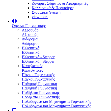
Ζυγαριές Σώματος & Λιπομετρητές
Καλλυντικά & Περιποίηση
Στοματική Υγιεινή
view more
Όργανα Γυμναστικής
Αξεσουάρ
Αξεσουάρ
Διάδρομοι
Διάδρομοι
Ελλειπτικά
Ελλειπτικά
Ελλειπτικά - Stepper
Ελλειπτικά - Stepper
Κωπηλατικές
Κωπηλατικές
Πάγκοι Γυμναστικής
Πάγκοι Γυμναστικής
Παθητική Γυμναστική
Παθητική Γυμναστική
Ποδήλατα Γυμναστικής
Ποδήλατα Γυμναστικής
Πολυόργανα και Μηχανήματα Γυμναστικής
Πολυόργανα και Μηχανήματα Γυμναστικής