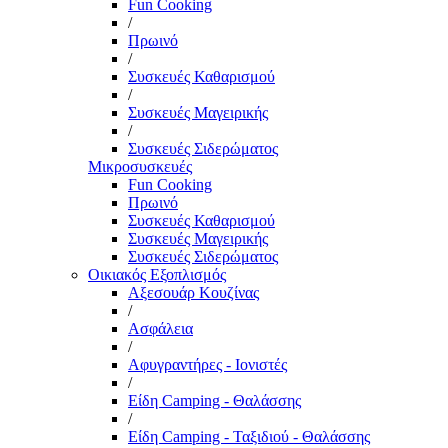
Fun Cooking
/
Πρωινό
/
Συσκευές Καθαρισμού
/
Συσκευές Μαγειρικής
/
Συσκευές Σιδερώματος
Μικροσυσκευές
Fun Cooking
Πρωινό
Συσκευές Καθαρισμού
Συσκευές Μαγειρικής
Συσκευές Σιδερώματος
Οικιακός Εξοπλισμός
Αξεσουάρ Κουζίνας
/
Ασφάλεια
/
Αφυγραντήρες - Ιονιστές
/
Είδη Camping - Θαλάσσης
/
Είδη Camping - Ταξιδιού - Θαλάσσης