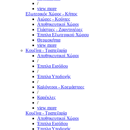
/
view more
Εξωτερικός Χώρος - Κήπος
Αιώρες - Κούνιες
Αποθηκευτικοί Χώροι
Γλάστρες - Ζαρντινιέρες
Έπιπλα Εξωτερικού Χώρου
Θερμοκήπια
view more
Κουζίνα - Τραπεζαρία
Αποθηκευτικοί Χώροι
/
Έπιπλα Εισόδου
/
Έπιπλα Υποδοχής
/
Καλόγεροι - Κρεμάστρες
/
Καρέκλες
/
view more
Κουζίνα - Τραπεζαρία
Αποθηκευτικοί Χώροι
Έπιπλα Εισόδου
Έπιπλα Υποδοχής