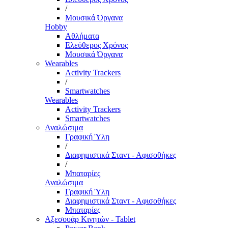
/
Μουσικά Όργανα
Hobby
Αθλήματα
Ελεύθερος Χρόνος
Μουσικά Όργανα
Wearables
Activity Trackers
/
Smartwatches
Wearables
Activity Trackers
Smartwatches
Αναλώσιμα
Γραφική Ύλη
/
Διαφημιστικά Σταντ - Αφισοθήκες
/
Μπαταρίες
Αναλώσιμα
Γραφική Ύλη
Διαφημιστικά Σταντ - Αφισοθήκες
Μπαταρίες
Αξεσουάρ Κινητών - Tablet