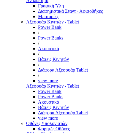
Αναλώσιμα
Γραφική Ύλη
Διαφημιστικά Σταντ - Αφισοθήκες
Μπαταρίες
Αξεσουάρ Κινητών - Tablet
Power Bank
/
Power Banks
/
Ακουστικά
/
Βάσεις Κινητών
/
Διάφορα Αξεσουάρ Tablet
/
view more
Αξεσουάρ Κινητών - Tablet
Power Bank
Power Banks
Ακουστικά
Βάσεις Κινητών
Διάφορα Αξεσουάρ Tablet
view more
Οθόνες Υπολογιστών
Φορητές Οθόνες