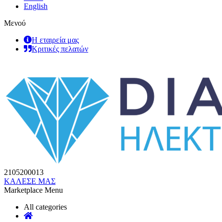
English
Μενού
Η εταιρεία μας
Κριτικές πελατών
2105200013
ΚΑΛΕΣΕ ΜΑΣ
Marketplace Menu
All categories