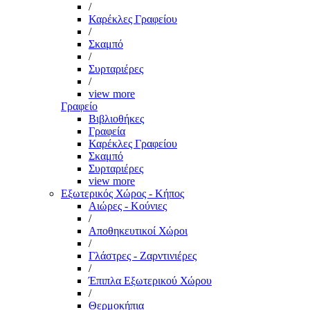
/
Καρέκλες Γραφείου
/
Σκαμπό
/
Συρταριέρες
/
view more
Γραφείο
Βιβλιοθήκες
Γραφεία
Καρέκλες Γραφείου
Σκαμπό
Συρταριέρες
view more
Εξωτερικός Χώρος - Κήπος
Αιώρες - Κούνιες
/
Αποθηκευτικοί Χώροι
/
Γλάστρες - Ζαρντινιέρες
/
Έπιπλα Εξωτερικού Χώρου
/
Θερμοκήπια