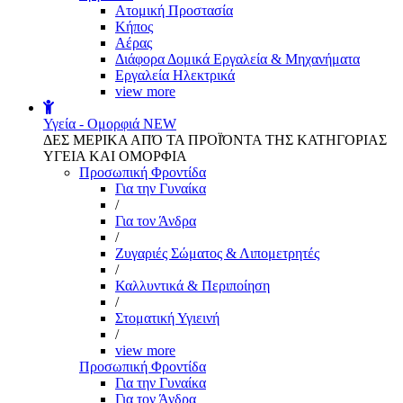
Aτομική Προστασία
Kήπος
Αέρας
Διάφορα Δομικά Εργαλεία & Μηχανήματα
Εργαλεία Ηλεκτρικά
view more
Υγεία - Ομορφιά
NEW
ΔΕΣ ΜΕΡΙΚΑ ΑΠΌ ΤΑ ΠΡΟΪΌΝΤΑ ΤΗΣ ΚΑΤΗΓΟΡΙΑΣ
ΥΓΕΙΑ ΚΑΙ ΟΜΟΡΦΙΑ
Προσωπική Φροντίδα
Για την Γυναίκα
/
Για τον Άνδρα
/
Ζυγαριές Σώματος & Λιπομετρητές
/
Καλλυντικά & Περιποίηση
/
Στοματική Υγιεινή
/
view more
Προσωπική Φροντίδα
Για την Γυναίκα
Για τον Άνδρα