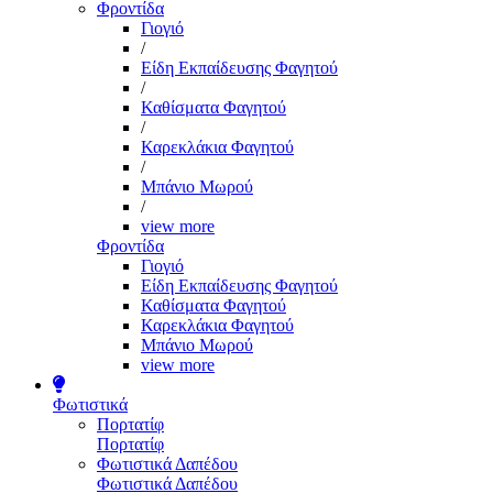
Φροντίδα
Γιογιό
/
Είδη Εκπαίδευσης Φαγητού
/
Καθίσματα Φαγητού
/
Καρεκλάκια Φαγητού
/
Μπάνιο Μωρού
/
view more
Φροντίδα
Γιογιό
Είδη Εκπαίδευσης Φαγητού
Καθίσματα Φαγητού
Καρεκλάκια Φαγητού
Μπάνιο Μωρού
view more
Φωτιστικά
Πορτατίφ
Πορτατίφ
Φωτιστικά Δαπέδου
Φωτιστικά Δαπέδου