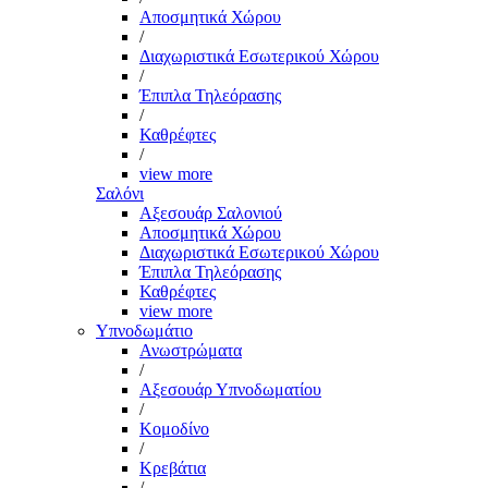
Αποσμητικά Χώρου
/
Διαχωριστικά Εσωτερικού Χώρου
/
Έπιπλα Τηλεόρασης
/
Καθρέφτες
/
view more
Σαλόνι
Αξεσουάρ Σαλονιού
Αποσμητικά Χώρου
Διαχωριστικά Εσωτερικού Χώρου
Έπιπλα Τηλεόρασης
Καθρέφτες
view more
Υπνοδωμάτιο
Ανωστρώματα
/
Αξεσουάρ Υπνοδωματίου
/
Κομοδίνο
/
Κρεβάτια
/