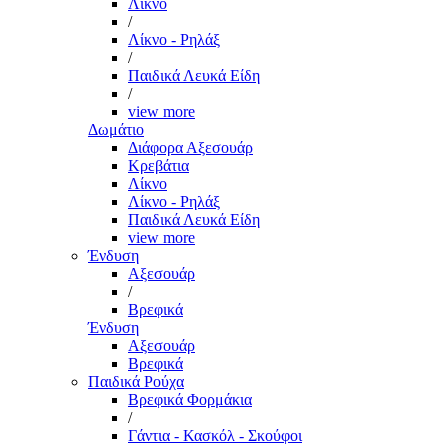
Λίκνο
/
Λίκνο - Ρηλάξ
/
Παιδικά Λευκά Είδη
/
view more
Δωμάτιο
Διάφορα Αξεσουάρ
Κρεβάτια
Λίκνο
Λίκνο - Ρηλάξ
Παιδικά Λευκά Είδη
view more
Ένδυση
Αξεσουάρ
/
Βρεφικά
Ένδυση
Αξεσουάρ
Βρεφικά
Παιδικά Ρούχα
Βρεφικά Φορμάκια
/
Γάντια - Κασκόλ - Σκούφοι