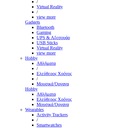
/
Virtual Reality
/
view more
Gadgets
Bluetooth
Gaming
UPS & Αξεσουάρ
USB Sticks
Virtual Reality
view more
Hobby
Αθλήματα
/
Ελεύθερος Χρόνος
/
Μουσικά Όργανα
Hobby
Αθλήματα
Ελεύθερος Χρόνος
Μουσικά Όργανα
Wearables
Activity Trackers
/
Smartwatches