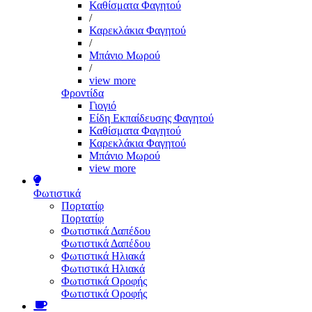
Καθίσματα Φαγητού
/
Καρεκλάκια Φαγητού
/
Μπάνιο Μωρού
/
view more
Φροντίδα
Γιογιό
Είδη Εκπαίδευσης Φαγητού
Καθίσματα Φαγητού
Καρεκλάκια Φαγητού
Μπάνιο Μωρού
view more
Φωτιστικά
Πορτατίφ
Πορτατίφ
Φωτιστικά Δαπέδου
Φωτιστικά Δαπέδου
Φωτιστικά Ηλιακά
Φωτιστικά Ηλιακά
Φωτιστικά Οροφής
Φωτιστικά Οροφής