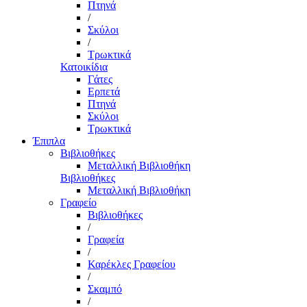
Πτηνά
/
Σκύλοι
/
Τρωκτικά
Κατοικίδια
Γάτες
Ερπετά
Πτηνά
Σκύλοι
Τρωκτικά
Έπιπλα
Βιβλιοθήκες
Μεταλλική Βιβλιοθήκη
Βιβλιοθήκες
Μεταλλική Βιβλιοθήκη
Γραφείο
Βιβλιοθήκες
/
Γραφεία
/
Καρέκλες Γραφείου
/
Σκαμπό
/