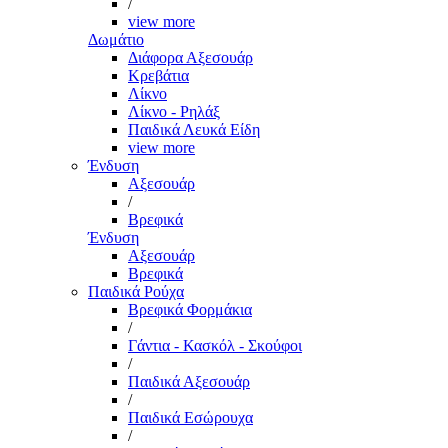
/
view more
Δωμάτιο
Διάφορα Αξεσουάρ
Κρεβάτια
Λίκνο
Λίκνο - Ρηλάξ
Παιδικά Λευκά Είδη
view more
Ένδυση
Αξεσουάρ
/
Βρεφικά
Ένδυση
Αξεσουάρ
Βρεφικά
Παιδικά Ρούχα
Βρεφικά Φορμάκια
/
Γάντια - Κασκόλ - Σκούφοι
/
Παιδικά Αξεσουάρ
/
Παιδικά Εσώρουχα
/