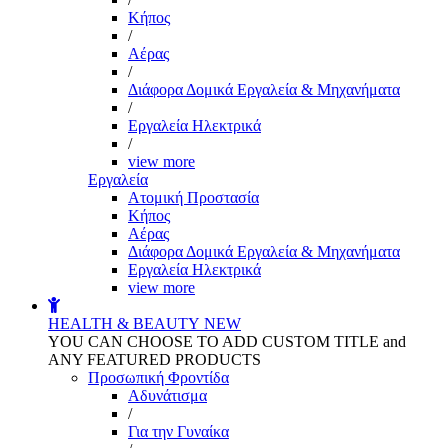
Kήπος
/
Αέρας
/
Διάφορα Δομικά Εργαλεία & Μηχανήματα
/
Εργαλεία Ηλεκτρικά
/
view more
Εργαλεία
Aτομική Προστασία
Kήπος
Αέρας
Διάφορα Δομικά Εργαλεία & Μηχανήματα
Εργαλεία Ηλεκτρικά
view more
HEALTH & BEAUTY
NEW
YOU CAN CHOOSE TO ADD CUSTOM TITLE and
ANY FEATURED PRODUCTS
Προσωπική Φροντίδα
Αδυνάτισμα
/
Για την Γυναίκα