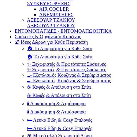
ΣΥΣΚΕΥΕΣ ΨΗΞΗΣ
AIR COOLER
ΑΝΕΜΙΣΤΗΡΕΣ
ΑΞΕΣΟΥΑΡ ΤΖΑΚΙΟΥ
ΑΞΕΣΟΥΑΡ ΤΖΑΚΙΟΥ
ΕΝΤΟΜΟΠΑΓΙΔΕΣ - ΕΝΤΟΜΟΑΠΩΘΗΤΙΚΑ
Συσκευές & Οργάνωση Κουζίνας
🎁 Ιδέες Δώρων για Κάθε Περίσταση
🏠 Τα Απαραίτητα για Κάθε Σπίτι
🏠 Τα Απαραίτητα για Κάθε Σπίτι
✨ Ξεχωριστές & Πρωτότυπες Συσκευές
✨ Ξεχωριστές & Πρωτότυπες Συσκευές
🍳 Εξοπλισμός Κουζίνας & Σερβιρίσματος
🍳 Εξοπλισμός Κουζίνας & Σερβιρίσματος
☕ Καφές & Απόλαυση στο Σπίτι
☕ Καφές & Απόλαυση στο Σπίτι
🕯️ Διακόσμηση & Ατμόσφαιρα
🕯️ Διακόσμηση & Ατμόσφαιρα
🛏️ Λευκά Είδη & Cozy Επιλογές
🛏️ Λευκά Είδη & Cozy Επιλογές
🎀 Μικρά αλλά Ξεχωριστά Δώρα