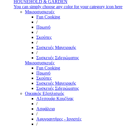
HOUSEHOLD & GARDEN
You can simply choose any color for your category icon here
Μικροσυσκευές
Fun Cooking
/
Πρωινό
/
Σκούπες
/
Συσκευές Μαγειρικής
/
Συσκευές Σιδερώματος
Μικροσυσκευές
Fun Cooking
Πρωινό
Σκούπες
Συσκευές Μαγειρικής
Συσκευές Σιδερώματος
Οικιακός Εξοπλισμός
Αξεσουάρ Κουζίνας
/
Ασφάλεια
/
Αφυγραντήρες - Ιονιστές
/