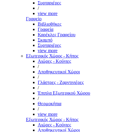
Συρταριέρες
/
view more
Γραφείο
Βιβλιοθήκες
Γραφεία
Καρέκλες Γραφείου
Σκαμπό
Συρταριέρες
view more
Εξωτερικός Χώρος - Κήπος
Αιώρες - Κούνιες
/
Αποθηκευτικοί Χώροι
/
Γλάστρες - Ζαρντινιέρες
/
Έπιπλα Εξωτερικού Χώρου
/
Θερμοκήπια
/
view more
Εξωτερικός Χώρος - Κήπος
Αιώρες - Κούνιες
Αποθηκευτικοί Χώροι