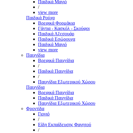
Παιδικά Μαγιό
/
view more
Παιδικά Ρούχα
Βρεφικά Φορμάκια
Γάντια - Κασκόλ - Σκούφοι
Παιδικά Αξεσουάρ
Παιδικά Εσώρουχα
Παιδικά Μαγιό
view more
Παιχνίδια
Βρεφικά Παιχνίδια
/
Παιδικά Παιχνίδια
/
Παιχνίδια Εξωτερικού Χώρου
Παιχνίδια
Βρεφικά Παιχνίδια
Παιδικά Παιχνίδια
Παιχνίδια Εξωτερικού Χώρου
Φροντίδα
Γιογιό
/
Είδη Εκπαίδευσης Φαγητού
/