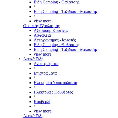
Είδη Camping - Θαλάσσης
/
Είδη Camping - Ταξιδιού - Θαλάσσης
/
view more
Οικιακός Εξοπλισμός
Αξεσουάρ Κουζίνας
Ασφάλεια
Αφυγραντήρες - Ιονιστές
Είδη Camping - Θαλάσσης
Είδη Camping - Ταξιδιού - Θαλάσσης
view more
Λευκά Είδη
Ανωστρώματα
/
Επιστρώματα
/
Ηλεκτρικά Υποστρώματα
/
Ηλεκτρικές Κουβέρτες
/
Κουβερλί
/
view more
Λευκά Είδη