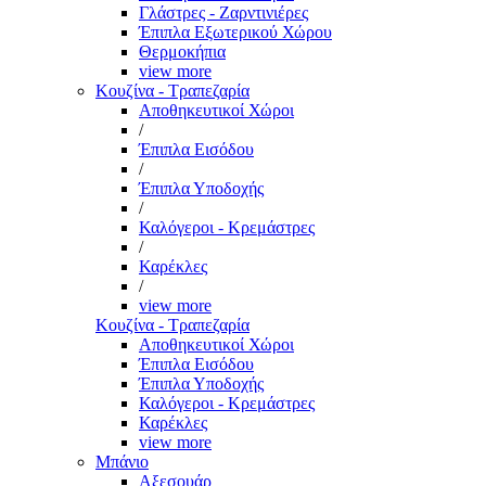
Γλάστρες - Ζαρντινιέρες
Έπιπλα Εξωτερικού Χώρου
Θερμοκήπια
view more
Κουζίνα - Τραπεζαρία
Αποθηκευτικοί Χώροι
/
Έπιπλα Εισόδου
/
Έπιπλα Υποδοχής
/
Καλόγεροι - Κρεμάστρες
/
Καρέκλες
/
view more
Κουζίνα - Τραπεζαρία
Αποθηκευτικοί Χώροι
Έπιπλα Εισόδου
Έπιπλα Υποδοχής
Καλόγεροι - Κρεμάστρες
Καρέκλες
view more
Μπάνιο
Αξεσουάρ