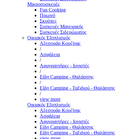
Μικροσυσκευές
Fun Cooking
Πρωινό
Σκούπες
Συσκευές Μαγειρικής
Συσκευές Σιδερώματος
Οικιακός Εξοπλισμός
Αξεσουάρ Κουζίνας
/
Ασφάλεια
/
Αφυγραντήρες - Ιονιστές
/
Είδη Camping - Θαλάσσης
/
Είδη Camping - Ταξιδιού - Θαλάσσης
/
view more
Οικιακός Εξοπλισμός
Αξεσουάρ Κουζίνας
Ασφάλεια
Αφυγραντήρες - Ιονιστές
Είδη Camping - Θαλάσσης
Είδη Camping - Ταξιδιού - Θαλάσσης
view more