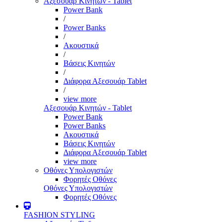
Αξεσουάρ Κινητών - Tablet
Power Bank
/
Power Banks
/
Ακουστικά
/
Βάσεις Κινητών
/
Διάφορα Αξεσουάρ Tablet
/
view more
Αξεσουάρ Κινητών - Tablet
Power Bank
Power Banks
Ακουστικά
Βάσεις Κινητών
Διάφορα Αξεσουάρ Tablet
view more
Οθόνες Υπολογιστών
Φορητές Οθόνες
Οθόνες Υπολογιστών
Φορητές Οθόνες
FASHION STYLING