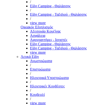
/
Είδη Camping - Θαλάσσης
/
Είδη Camping - Ταξιδιού - Θαλάσσης
/
view more
Οικιακός Εξοπλισμός
Αξεσουάρ Κουζίνας
Ασφάλεια
Αφυγραντήρες - Ιονιστές
Είδη Camping - Θαλάσσης
Είδη Camping - Ταξιδιού - Θαλάσσης
view more
Λευκά Είδη
Ανωστρώματα
/
Επιστρώματα
/
Ηλεκτρικά Υποστρώματα
/
Ηλεκτρικές Κουβέρτες
/
Κουβερλί
/
view more