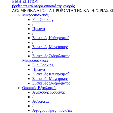
ΕΙΔΗ ΣΠΙΤΙΟΥ
βρείτε τα καλύτερα οικιακά της αγοράς
ΔΕΣ ΜΕΡΙΚΑ ΑΠΌ ΤΑ ΠΡΟΪΌΝΤΑ ΤΗΣ ΚΑΤΗΓΟΡΙΑΣ Ε
Μικροσυσκευές
Fun Cooking
/
Πρωινό
/
Συσκευές Καθαρισμού
/
Συσκευές Μαγειρικής
/
Συσκευές Σιδερώματος
Μικροσυσκευές
Fun Cooking
Πρωινό
Συσκευές Καθαρισμού
Συσκευές Μαγειρικής
Συσκευές Σιδερώματος
Οικιακός Εξοπλισμός
Αξεσουάρ Κουζίνας
/
Ασφάλεια
/
Αφυγραντήρες - Ιονιστές