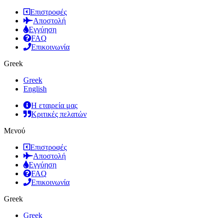
Επιστροφές
Αποστολή
Εγγύηση
FAQ
Επικοινωνία
Greek
Greek
English
Η εταιρεία μας
Κριτικές πελατών
Μενού
Επιστροφές
Αποστολή
Εγγύηση
FAQ
Επικοινωνία
Greek
Greek