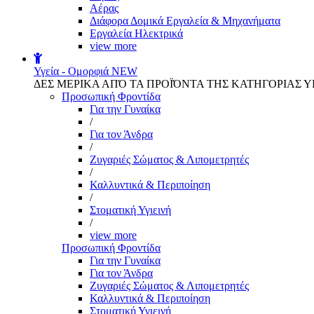
Αέρας
Διάφορα Δομικά Εργαλεία & Μηχανήματα
Εργαλεία Ηλεκτρικά
view more
Υγεία - Ομορφιά
NEW
ΔΕΣ ΜΕΡΙΚΑ ΑΠΌ ΤΑ ΠΡΟΪΌΝΤΑ ΤΗΣ ΚΑΤΗΓΟΡΙΑΣ Υ
Προσωπική Φροντίδα
Για την Γυναίκα
/
Για τον Άνδρα
/
Ζυγαριές Σώματος & Λιπομετρητές
/
Καλλυντικά & Περιποίηση
/
Στοματική Υγιεινή
/
view more
Προσωπική Φροντίδα
Για την Γυναίκα
Για τον Άνδρα
Ζυγαριές Σώματος & Λιπομετρητές
Καλλυντικά & Περιποίηση
Στοματική Υγιεινή