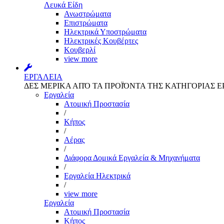
Λευκά Είδη
Ανωστρώματα
Επιστρώματα
Ηλεκτρικά Υποστρώματα
Ηλεκτρικές Κουβέρτες
Κουβερλί
view more
ΕΡΓΑΛΕΙΑ
ΔΕΣ ΜΕΡΙΚΑ ΑΠΌ ΤΑ ΠΡΟΪΌΝΤΑ ΤΗΣ ΚΑΤΗΓΟΡΙΑΣ Ε
Εργαλεία
Aτομική Προστασία
/
Kήπος
/
Αέρας
/
Διάφορα Δομικά Εργαλεία & Μηχανήματα
/
Εργαλεία Ηλεκτρικά
/
view more
Εργαλεία
Aτομική Προστασία
Kήπος