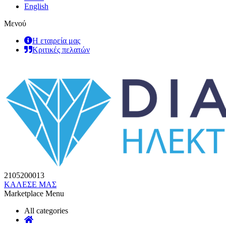
English
Μενού
Η εταιρεία μας
Κριτικές πελατών
2105200013
ΚΑΛΕΣΕ ΜΑΣ
Marketplace Menu
All categories