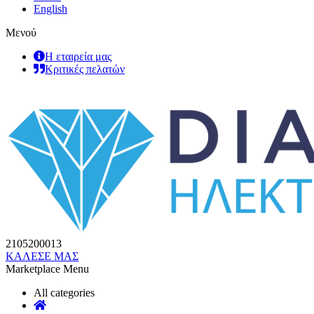
English
Μενού
Η εταιρεία μας
Κριτικές πελατών
2105200013
ΚΑΛΕΣΕ ΜΑΣ
Marketplace Menu
All categories