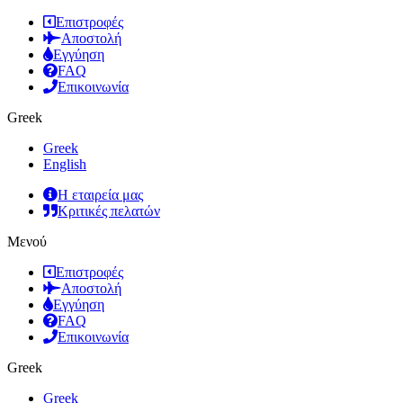
Επιστροφές
Αποστολή
Εγγύηση
FAQ
Επικοινωνία
Greek
Greek
English
Η εταιρεία μας
Κριτικές πελατών
Μενού
Επιστροφές
Αποστολή
Εγγύηση
FAQ
Επικοινωνία
Greek
Greek