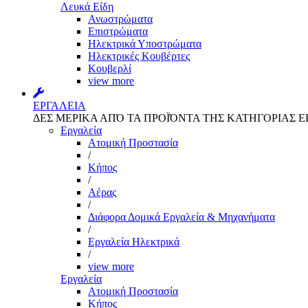
Λευκά Είδη
Ανωστρώματα
Επιστρώματα
Ηλεκτρικά Υποστρώματα
Ηλεκτρικές Κουβέρτες
Κουβερλί
view more
ΕΡΓΑΛΕΙΑ
ΔΕΣ ΜΕΡΙΚΑ ΑΠΌ ΤΑ ΠΡΟΪΌΝΤΑ ΤΗΣ ΚΑΤΗΓΟΡΙΑΣ Ε
Εργαλεία
Aτομική Προστασία
/
Kήπος
/
Αέρας
/
Διάφορα Δομικά Εργαλεία & Μηχανήματα
/
Εργαλεία Ηλεκτρικά
/
view more
Εργαλεία
Aτομική Προστασία
Kήπος