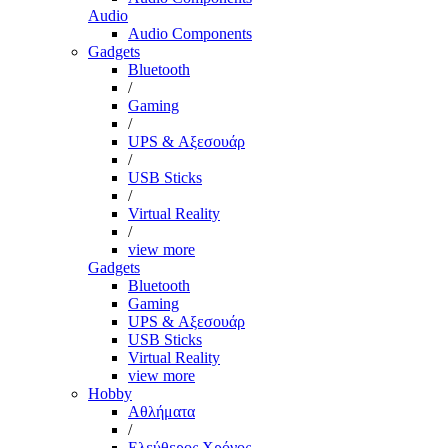
Audio
Audio Components
Gadgets
Bluetooth
/
Gaming
/
UPS & Αξεσουάρ
/
USB Sticks
/
Virtual Reality
/
view more
Gadgets
Bluetooth
Gaming
UPS & Αξεσουάρ
USB Sticks
Virtual Reality
view more
Hobby
Αθλήματα
/
Ελεύθερος Χρόνος