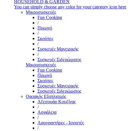
HOUSEHOLD & GARDEN
You can simply choose any color for your category icon here
Μικροσυσκευές
Fun Cooking
/
Πρωινό
/
Σκούπες
/
Συσκευές Μαγειρικής
/
Συσκευές Σιδερώματος
Μικροσυσκευές
Fun Cooking
Πρωινό
Σκούπες
Συσκευές Μαγειρικής
Συσκευές Σιδερώματος
Οικιακός Εξοπλισμός
Αξεσουάρ Κουζίνας
/
Ασφάλεια
/
Αφυγραντήρες - Ιονιστές
/