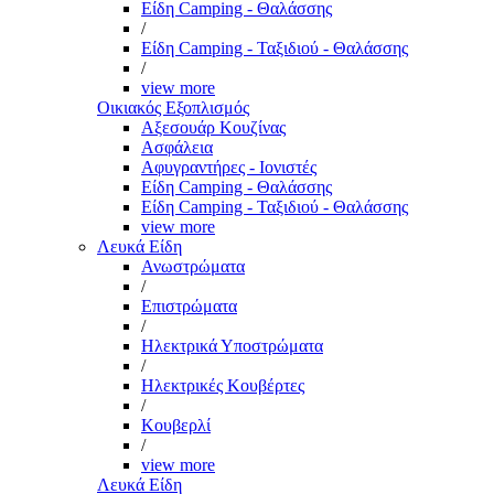
Είδη Camping - Θαλάσσης
/
Είδη Camping - Ταξιδιού - Θαλάσσης
/
view more
Οικιακός Εξοπλισμός
Αξεσουάρ Κουζίνας
Ασφάλεια
Αφυγραντήρες - Ιονιστές
Είδη Camping - Θαλάσσης
Είδη Camping - Ταξιδιού - Θαλάσσης
view more
Λευκά Είδη
Ανωστρώματα
/
Επιστρώματα
/
Ηλεκτρικά Υποστρώματα
/
Ηλεκτρικές Κουβέρτες
/
Κουβερλί
/
view more
Λευκά Είδη