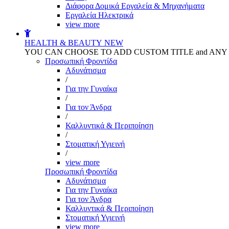
Διάφορα Δομικά Εργαλεία & Μηχανήματα
Εργαλεία Ηλεκτρικά
view more
HEALTH & BEAUTY
NEW
YOU CAN CHOOSE TO ADD CUSTOM TITLE and AN
Προσωπική Φροντίδα
Αδυνάτισμα
/
Για την Γυναίκα
/
Για τον Άνδρα
/
Καλλυντικά & Περιποίηση
/
Στοματική Υγιεινή
/
view more
Προσωπική Φροντίδα
Αδυνάτισμα
Για την Γυναίκα
Για τον Άνδρα
Καλλυντικά & Περιποίηση
Στοματική Υγιεινή
view more