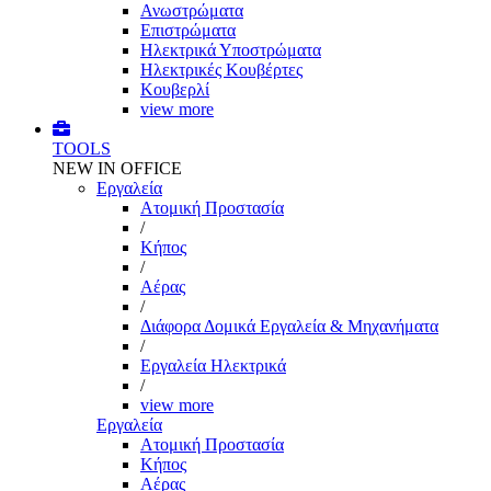
Ανωστρώματα
Επιστρώματα
Ηλεκτρικά Υποστρώματα
Ηλεκτρικές Κουβέρτες
Κουβερλί
view more
TOOLS
NEW IN OFFICE
Εργαλεία
Aτομική Προστασία
/
Kήπος
/
Αέρας
/
Διάφορα Δομικά Εργαλεία & Μηχανήματα
/
Εργαλεία Ηλεκτρικά
/
view more
Εργαλεία
Aτομική Προστασία
Kήπος
Αέρας