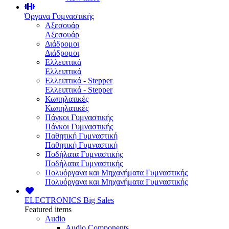
Όργανα Γυμναστικής
Αξεσουάρ
Αξεσουάρ
Διάδρομοι
Διάδρομοι
Ελλειπτικά
Ελλειπτικά
Ελλειπτικά - Stepper
Ελλειπτικά - Stepper
Κωπηλατικές
Κωπηλατικές
Πάγκοι Γυμναστικής
Πάγκοι Γυμναστικής
Παθητική Γυμναστική
Παθητική Γυμναστική
Ποδήλατα Γυμναστικής
Ποδήλατα Γυμναστικής
Πολυόργανα και Μηχανήματα Γυμναστικής
Πολυόργανα και Μηχανήματα Γυμναστικής
ELECTRONICS
Big Sales
Featured items
Audio
Audio Components