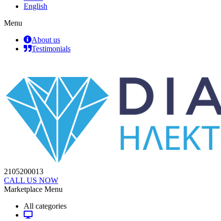
English
Menu
About us
Testimonials
2105200013
CALL US NOW
Marketplace Menu
All categories