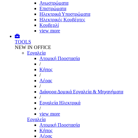
Ανωστρώματα
Επιστρώματα
Ηλεκτρικά Υποστρώματα
Ηλεκτρικές Κουβέρτες
Κουβερλί
view more
TOOLS
NEW IN OFFICE
Εργαλεία
Aτομική Προστασία
/
Kήπος
/
Αέρας
/
Διάφορα Δομικά Εργαλεία & Μηχανήματα
/
Εργαλεία Ηλεκτρικά
/
view more
Εργαλεία
Aτομική Προστασία
Kήπος
Αέρας