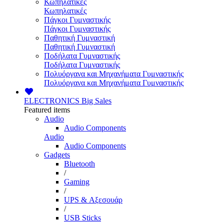
Κωπηλατικές
Κωπηλατικές
Πάγκοι Γυμναστικής
Πάγκοι Γυμναστικής
Παθητική Γυμναστική
Παθητική Γυμναστική
Ποδήλατα Γυμναστικής
Ποδήλατα Γυμναστικής
Πολυόργανα και Μηχανήματα Γυμναστικής
Πολυόργανα και Μηχανήματα Γυμναστικής
ELECTRONICS
Big Sales
Featured items
Audio
Audio Components
Audio
Audio Components
Gadgets
Bluetooth
/
Gaming
/
UPS & Αξεσουάρ
/
USB Sticks