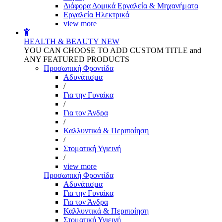
Διάφορα Δομικά Εργαλεία & Μηχανήματα
Εργαλεία Ηλεκτρικά
view more
HEALTH & BEAUTY
NEW
YOU CAN CHOOSE TO ADD CUSTOM TITLE and
ANY FEATURED PRODUCTS
Προσωπική Φροντίδα
Αδυνάτισμα
/
Για την Γυναίκα
/
Για τον Άνδρα
/
Καλλυντικά & Περιποίηση
/
Στοματική Υγιεινή
/
view more
Προσωπική Φροντίδα
Αδυνάτισμα
Για την Γυναίκα
Για τον Άνδρα
Καλλυντικά & Περιποίηση
Στοματική Υγιεινή