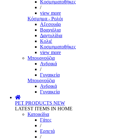
Κοσμηματοθήκες
/
view more
Κόσμημα - Ρολόι
Αξεσουάρ
Βραχιόλια
Δαχτυλίδια
Κολιέ
Κοσμηματοθήκες
view more
Μπουρνούζια
Ανδρικά
/
Γυναικεία
Μπουρνούζια
Ανδρικά
Γυναικεία
PET PRODUCTS
NEW
LATEST ITEMS IN HOME
Κατοικίδια
Γάτες
/
Ερπετά
/