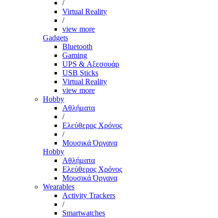
/
Virtual Reality
/
view more
Gadgets
Bluetooth
Gaming
UPS & Αξεσουάρ
USB Sticks
Virtual Reality
view more
Hobby
Αθλήματα
/
Ελεύθερος Χρόνος
/
Μουσικά Όργανα
Hobby
Αθλήματα
Ελεύθερος Χρόνος
Μουσικά Όργανα
Wearables
Activity Trackers
/
Smartwatches