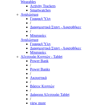
Wearables
Activity Trackers
Smartwatches
Αναλώσιμα
Γραφική Ύλη
/
Διαφημιστικά Σταντ - Αφισοθήκες
/
Μπαταρίες
Αναλώσιμα
Γραφική Ύλη
Διαφημιστικά Σταντ - Αφισοθήκες
Μπαταρίες
Αξεσουάρ Κινητών - Tablet
Power Bank
/
Power Banks
/
Ακουστικά
/
Βάσεις Κινητών
/
Διάφορα Αξεσουάρ Tablet
/
view more