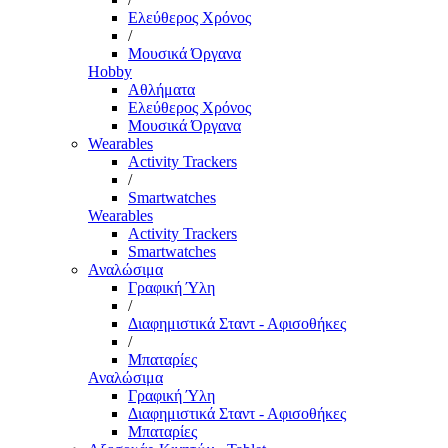
Ελεύθερος Χρόνος
/
Μουσικά Όργανα
Hobby
Αθλήματα
Ελεύθερος Χρόνος
Μουσικά Όργανα
Wearables
Activity Trackers
/
Smartwatches
Wearables
Activity Trackers
Smartwatches
Αναλώσιμα
Γραφική Ύλη
/
Διαφημιστικά Σταντ - Αφισοθήκες
/
Μπαταρίες
Αναλώσιμα
Γραφική Ύλη
Διαφημιστικά Σταντ - Αφισοθήκες
Μπαταρίες