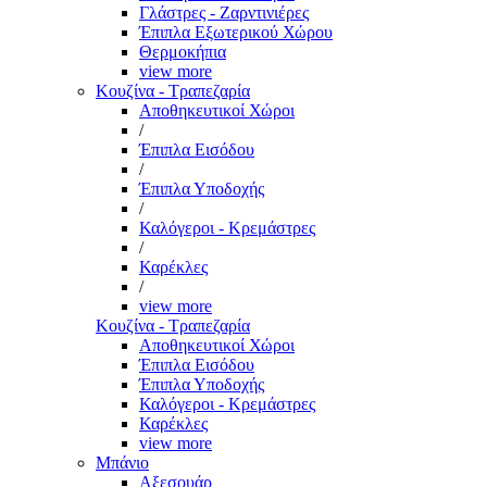
Γλάστρες - Ζαρντινιέρες
Έπιπλα Εξωτερικού Χώρου
Θερμοκήπια
view more
Κουζίνα - Τραπεζαρία
Αποθηκευτικοί Χώροι
/
Έπιπλα Εισόδου
/
Έπιπλα Υποδοχής
/
Καλόγεροι - Κρεμάστρες
/
Καρέκλες
/
view more
Κουζίνα - Τραπεζαρία
Αποθηκευτικοί Χώροι
Έπιπλα Εισόδου
Έπιπλα Υποδοχής
Καλόγεροι - Κρεμάστρες
Καρέκλες
view more
Μπάνιο
Αξεσουάρ