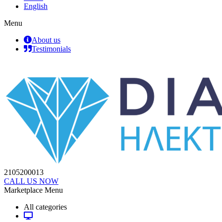
English
Menu
About us
Testimonials
2105200013
CALL US NOW
Marketplace Menu
All categories