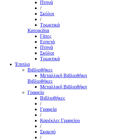
Πτηνά
/
Σκύλοι
/
Τρωκτικά
Κατοικίδια
Γάτες
Ερπετά
Πτηνά
Σκύλοι
Τρωκτικά
Έπιπλα
Βιβλιοθήκες
Μεταλλική Βιβλιοθήκη
Βιβλιοθήκες
Μεταλλική Βιβλιοθήκη
Γραφείο
Βιβλιοθήκες
/
Γραφεία
/
Καρέκλες Γραφείου
/
Σκαμπό
/