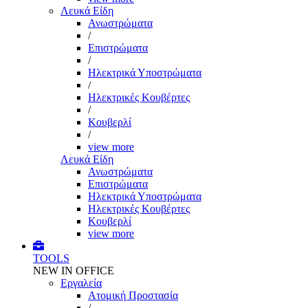
Λευκά Είδη
Ανωστρώματα
/
Επιστρώματα
/
Ηλεκτρικά Υποστρώματα
/
Ηλεκτρικές Κουβέρτες
/
Κουβερλί
/
view more
Λευκά Είδη
Ανωστρώματα
Επιστρώματα
Ηλεκτρικά Υποστρώματα
Ηλεκτρικές Κουβέρτες
Κουβερλί
view more
TOOLS
NEW IN OFFICE
Εργαλεία
Aτομική Προστασία
/