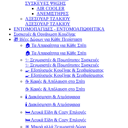
ΣΥΣΚΕΥΕΣ ΨΗΞΗΣ
AIR COOLER
ΑΝΕΜΙΣΤΗΡΕΣ
ΑΞΕΣΟΥΑΡ ΤΖΑΚΙΟΥ
ΑΞΕΣΟΥΑΡ ΤΖΑΚΙΟΥ
ΕΝΤΟΜΟΠΑΓΙΔΕΣ - ΕΝΤΟΜΟΑΠΩΘΗΤΙΚΑ
Συσκευές & Οργάνωση Κουζίνας
🎁 Ιδέες Δώρων για Κάθε Περίσταση
🏠 Τα Απαραίτητα για Κάθε Σπίτι
🏠 Τα Απαραίτητα για Κάθε Σπίτι
✨ Ξεχωριστές & Πρωτότυπες Συσκευές
✨ Ξεχωριστές & Πρωτότυπες Συσκευές
🍳 Εξοπλισμός Κουζίνας & Σερβιρίσματος
🍳 Εξοπλισμός Κουζίνας & Σερβιρίσματος
☕ Καφές & Απόλαυση στο Σπίτι
☕ Καφές & Απόλαυση στο Σπίτι
🕯️ Διακόσμηση & Ατμόσφαιρα
🕯️ Διακόσμηση & Ατμόσφαιρα
🛏️ Λευκά Είδη & Cozy Επιλογές
🛏️ Λευκά Είδη & Cozy Επιλογές
🎀 Μικρά αλλά Ξεχωριστά Δώρα