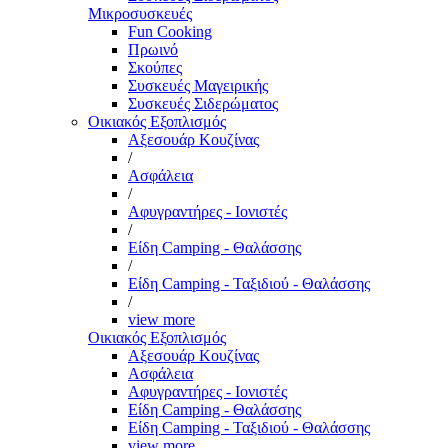
Μικροσυσκευές
Fun Cooking
Πρωινό
Σκούπες
Συσκευές Μαγειρικής
Συσκευές Σιδερώματος
Οικιακός Εξοπλισμός
Αξεσουάρ Κουζίνας
/
Ασφάλεια
/
Αφυγραντήρες - Ιονιστές
/
Είδη Camping - Θαλάσσης
/
Είδη Camping - Ταξιδιού - Θαλάσσης
/
view more
Οικιακός Εξοπλισμός
Αξεσουάρ Κουζίνας
Ασφάλεια
Αφυγραντήρες - Ιονιστές
Είδη Camping - Θαλάσσης
Είδη Camping - Ταξιδιού - Θαλάσσης
view more