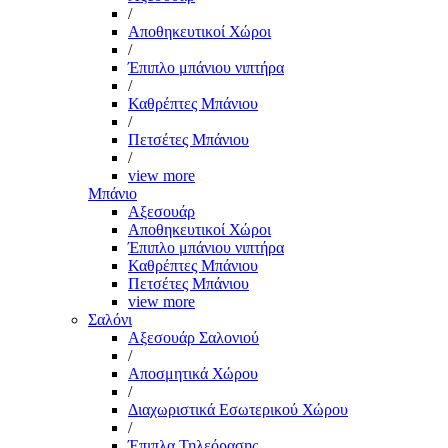
/
Αποθηκευτικοί Χώροι
/
Έπιπλο μπάνιου νιπτήρα
/
Καθρέπτες Μπάνιου
/
Πετσέτες Μπάνιου
/
view more
Μπάνιο
Αξεσουάρ
Αποθηκευτικοί Χώροι
Έπιπλο μπάνιου νιπτήρα
Καθρέπτες Μπάνιου
Πετσέτες Μπάνιου
view more
Σαλόνι
Αξεσουάρ Σαλονιού
/
Αποσμητικά Χώρου
/
Διαχωριστικά Εσωτερικού Χώρου
/
Έπιπλα Τηλεόρασης