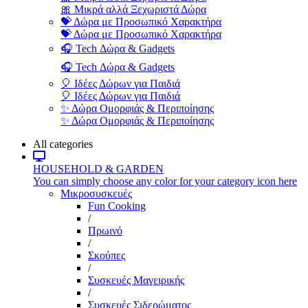
🎀 Μικρά αλλά Ξεχωριστά Δώρα
💝 Δώρα με Προσωπικό Χαρακτήρα
💝 Δώρα με Προσωπικό Χαρακτήρα
🎧 Tech Δώρα & Gadgets
🎧 Tech Δώρα & Gadgets
🎈 Ιδέες Δώρων για Παιδιά
🎈 Ιδέες Δώρων για Παιδιά
✨ Δώρα Ομορφιάς & Περιποίησης
✨ Δώρα Ομορφιάς & Περιποίησης
All categories
HOUSEHOLD & GARDEN
You can simply choose any color for your category icon here
Μικροσυσκευές
Fun Cooking
/
Πρωινό
/
Σκούπες
/
Συσκευές Μαγειρικής
/
Συσκευές Σιδερώματος