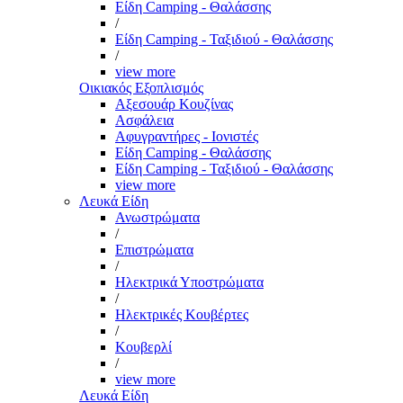
Είδη Camping - Θαλάσσης
/
Είδη Camping - Ταξιδιού - Θαλάσσης
/
view more
Οικιακός Εξοπλισμός
Αξεσουάρ Κουζίνας
Ασφάλεια
Αφυγραντήρες - Ιονιστές
Είδη Camping - Θαλάσσης
Είδη Camping - Ταξιδιού - Θαλάσσης
view more
Λευκά Είδη
Ανωστρώματα
/
Επιστρώματα
/
Ηλεκτρικά Υποστρώματα
/
Ηλεκτρικές Κουβέρτες
/
Κουβερλί
/
view more
Λευκά Είδη