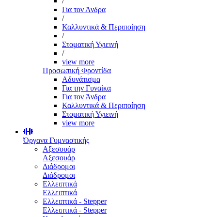
/
Για τον Άνδρα
/
Καλλυντικά & Περιποίηση
/
Στοματική Υγιεινή
/
view more
Προσωπική Φροντίδα
Αδυνάτισμα
Για την Γυναίκα
Για τον Άνδρα
Καλλυντικά & Περιποίηση
Στοματική Υγιεινή
view more
Όργανα Γυμναστικής
Αξεσουάρ
Αξεσουάρ
Διάδρομοι
Διάδρομοι
Ελλειπτικά
Ελλειπτικά
Ελλειπτικά - Stepper
Ελλειπτικά - Stepper