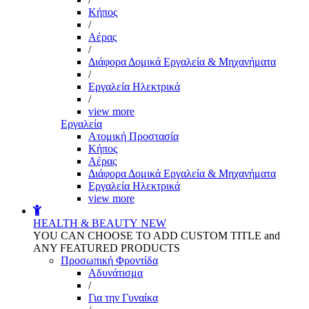
Kήπος
/
Αέρας
/
Διάφορα Δομικά Εργαλεία & Μηχανήματα
/
Εργαλεία Ηλεκτρικά
/
view more
Εργαλεία
Aτομική Προστασία
Kήπος
Αέρας
Διάφορα Δομικά Εργαλεία & Μηχανήματα
Εργαλεία Ηλεκτρικά
view more
HEALTH & BEAUTY
NEW
YOU CAN CHOOSE TO ADD CUSTOM TITLE and
ANY FEATURED PRODUCTS
Προσωπική Φροντίδα
Αδυνάτισμα
/
Για την Γυναίκα