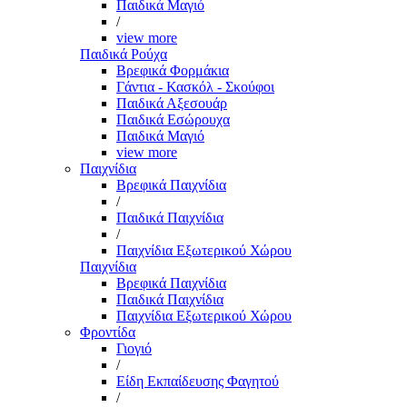
Παιδικά Μαγιό
/
view more
Παιδικά Ρούχα
Βρεφικά Φορμάκια
Γάντια - Κασκόλ - Σκούφοι
Παιδικά Αξεσουάρ
Παιδικά Εσώρουχα
Παιδικά Μαγιό
view more
Παιχνίδια
Βρεφικά Παιχνίδια
/
Παιδικά Παιχνίδια
/
Παιχνίδια Εξωτερικού Χώρου
Παιχνίδια
Βρεφικά Παιχνίδια
Παιδικά Παιχνίδια
Παιχνίδια Εξωτερικού Χώρου
Φροντίδα
Γιογιό
/
Είδη Εκπαίδευσης Φαγητού
/