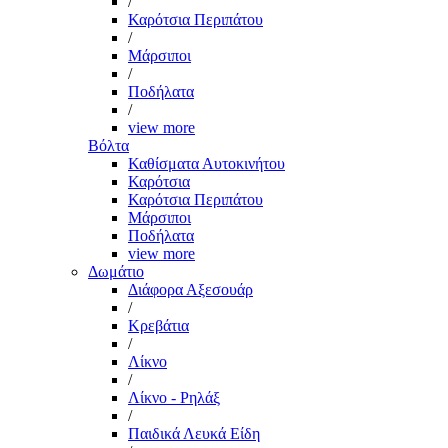
/
Καρότσια Περιπάτου
/
Μάρσιποι
/
Ποδήλατα
/
view more
Βόλτα
Καθίσματα Αυτοκινήτου
Καρότσια
Καρότσια Περιπάτου
Μάρσιποι
Ποδήλατα
view more
Δωμάτιο
Διάφορα Αξεσουάρ
/
Κρεβάτια
/
Λίκνο
/
Λίκνο - Ρηλάξ
/
Παιδικά Λευκά Είδη