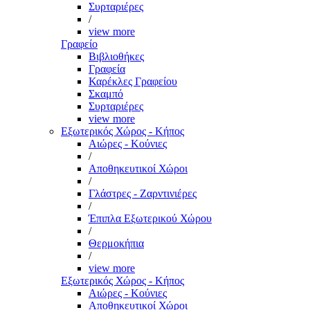
Συρταριέρες
/
view more
Γραφείο
Βιβλιοθήκες
Γραφεία
Καρέκλες Γραφείου
Σκαμπό
Συρταριέρες
view more
Εξωτερικός Χώρος - Κήπος
Αιώρες - Κούνιες
/
Αποθηκευτικοί Χώροι
/
Γλάστρες - Ζαρντινιέρες
/
Έπιπλα Εξωτερικού Χώρου
/
Θερμοκήπια
/
view more
Εξωτερικός Χώρος - Κήπος
Αιώρες - Κούνιες
Αποθηκευτικοί Χώροι