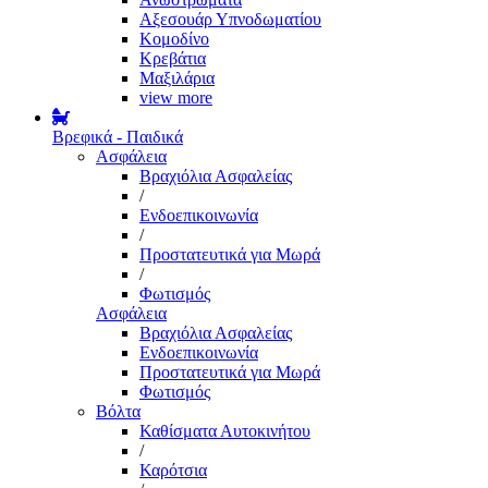
Αξεσουάρ Υπνοδωματίου
Κομοδίνο
Κρεβάτια
Μαξιλάρια
view more
Βρεφικά - Παιδικά
Ασφάλεια
Βραχιόλια Ασφαλείας
/
Ενδοεπικοινωνία
/
Προστατευτικά για Μωρά
/
Φωτισμός
Ασφάλεια
Βραχιόλια Ασφαλείας
Ενδοεπικοινωνία
Προστατευτικά για Μωρά
Φωτισμός
Βόλτα
Καθίσματα Αυτοκινήτου
/
Καρότσια