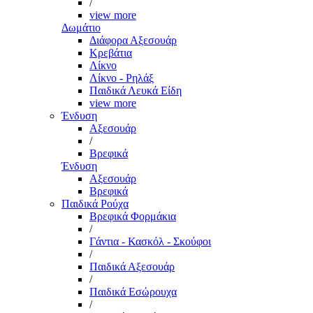
/
view more
Δωμάτιο
Διάφορα Αξεσουάρ
Κρεβάτια
Λίκνο
Λίκνο - Ρηλάξ
Παιδικά Λευκά Είδη
view more
Ένδυση
Αξεσουάρ
/
Βρεφικά
Ένδυση
Αξεσουάρ
Βρεφικά
Παιδικά Ρούχα
Βρεφικά Φορμάκια
/
Γάντια - Κασκόλ - Σκούφοι
/
Παιδικά Αξεσουάρ
/
Παιδικά Εσώρουχα
/