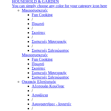
HOUSEHOLD & GARDEN
You can simply choose any color for your category icon here
Μικροσυσκευές
Fun Cooking
/
Πρωινό
/
Σκούπες
/
Συσκευές Μαγειρικής
/
Συσκευές Σιδερώματος
Μικροσυσκευές
Fun Cooking
Πρωινό
Σκούπες
Συσκευές Μαγειρικής
Συσκευές Σιδερώματος
Οικιακός Εξοπλισμός
Αξεσουάρ Κουζίνας
/
Ασφάλεια
/
Αφυγραντήρες - Ιονιστές
/