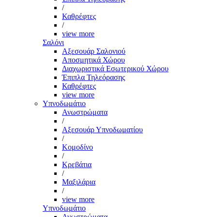
/
Καθρέφτες
/
view more
Σαλόνι
Αξεσουάρ Σαλονιού
Αποσμητικά Χώρου
Διαχωριστικά Εσωτερικού Χώρου
Έπιπλα Τηλεόρασης
Καθρέφτες
view more
Υπνοδωμάτιο
Ανωστρώματα
/
Αξεσουάρ Υπνοδωματίου
/
Κομοδίνο
/
Κρεβάτια
/
Μαξιλάρια
/
view more
Υπνοδωμάτιο
Ανωστρώματα