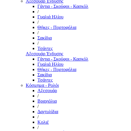
Αξεσουάρ Ένδυσης
Γάντια - Σκούφοι - Κασκόλ
/
Γυαλιά Ηλίου
/
Θήκες - Πορτοφόλια
/
Σακίδια
/
Τσάντες
Αξεσουάρ Ένδυσης
Γάντια - Σκούφοι - Κασκόλ
Γυαλιά Ηλίου
Θήκες - Πορτοφόλια
Σακίδια
Τσάντες
Κόσμημα - Ρολόι
Αξεσουάρ
/
Βραχιόλια
/
Δαχτυλίδια
/
Κολιέ
/