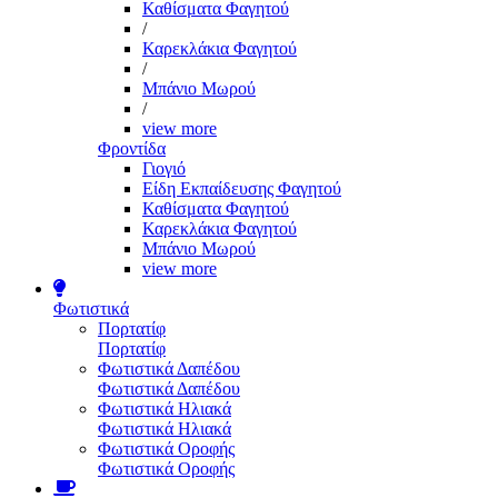
Καθίσματα Φαγητού
/
Καρεκλάκια Φαγητού
/
Μπάνιο Μωρού
/
view more
Φροντίδα
Γιογιό
Είδη Εκπαίδευσης Φαγητού
Καθίσματα Φαγητού
Καρεκλάκια Φαγητού
Μπάνιο Μωρού
view more
Φωτιστικά
Πορτατίφ
Πορτατίφ
Φωτιστικά Δαπέδου
Φωτιστικά Δαπέδου
Φωτιστικά Ηλιακά
Φωτιστικά Ηλιακά
Φωτιστικά Οροφής
Φωτιστικά Οροφής