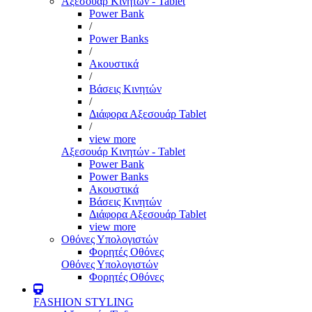
Αξεσουάρ Κινητών - Tablet
Power Bank
/
Power Banks
/
Ακουστικά
/
Βάσεις Κινητών
/
Διάφορα Αξεσουάρ Tablet
/
view more
Αξεσουάρ Κινητών - Tablet
Power Bank
Power Banks
Ακουστικά
Βάσεις Κινητών
Διάφορα Αξεσουάρ Tablet
view more
Οθόνες Υπολογιστών
Φορητές Οθόνες
Οθόνες Υπολογιστών
Φορητές Οθόνες
FASHION STYLING