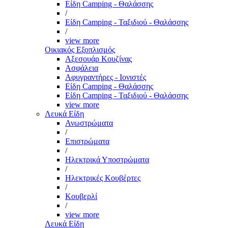
Είδη Camping - Θαλάσσης
/
Είδη Camping - Ταξιδιού - Θαλάσσης
/
view more
Οικιακός Εξοπλισμός
Αξεσουάρ Κουζίνας
Ασφάλεια
Αφυγραντήρες - Ιονιστές
Είδη Camping - Θαλάσσης
Είδη Camping - Ταξιδιού - Θαλάσσης
view more
Λευκά Είδη
Ανωστρώματα
/
Επιστρώματα
/
Ηλεκτρικά Υποστρώματα
/
Ηλεκτρικές Κουβέρτες
/
Κουβερλί
/
view more
Λευκά Είδη