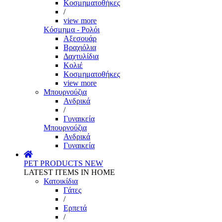
Κοσμηματοθήκες
/
view more
Κόσμημα - Ρολόι
Αξεσουάρ
Βραχιόλια
Δαχτυλίδια
Κολιέ
Κοσμηματοθήκες
view more
Μπουρνούζια
Ανδρικά
/
Γυναικεία
Μπουρνούζια
Ανδρικά
Γυναικεία
PET PRODUCTS
NEW
LATEST ITEMS IN HOME
Κατοικίδια
Γάτες
/
Ερπετά
/