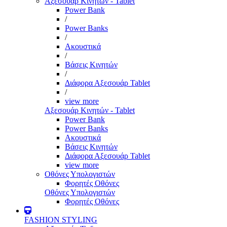
Αξεσουάρ Κινητών - Tablet
Power Bank
/
Power Banks
/
Ακουστικά
/
Βάσεις Κινητών
/
Διάφορα Αξεσουάρ Tablet
/
view more
Αξεσουάρ Κινητών - Tablet
Power Bank
Power Banks
Ακουστικά
Βάσεις Κινητών
Διάφορα Αξεσουάρ Tablet
view more
Οθόνες Υπολογιστών
Φορητές Οθόνες
Οθόνες Υπολογιστών
Φορητές Οθόνες
FASHION STYLING