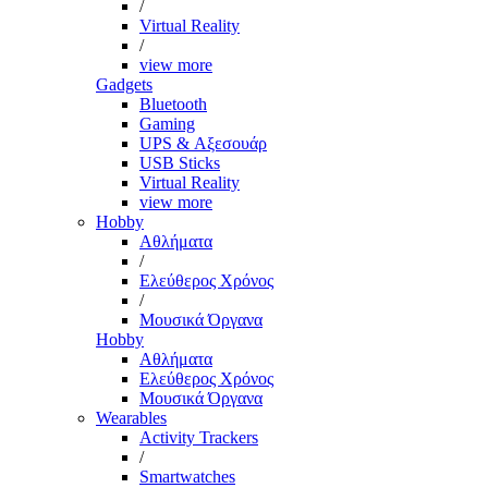
/
Virtual Reality
/
view more
Gadgets
Bluetooth
Gaming
UPS & Αξεσουάρ
USB Sticks
Virtual Reality
view more
Hobby
Αθλήματα
/
Ελεύθερος Χρόνος
/
Μουσικά Όργανα
Hobby
Αθλήματα
Ελεύθερος Χρόνος
Μουσικά Όργανα
Wearables
Activity Trackers
/
Smartwatches