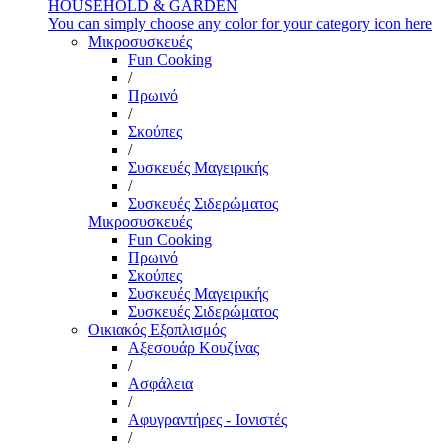
HOUSEHOLD & GARDEN
You can simply choose any color for your category icon here
Μικροσυσκευές
Fun Cooking
/
Πρωινό
/
Σκούπες
/
Συσκευές Μαγειρικής
/
Συσκευές Σιδερώματος
Μικροσυσκευές
Fun Cooking
Πρωινό
Σκούπες
Συσκευές Μαγειρικής
Συσκευές Σιδερώματος
Οικιακός Εξοπλισμός
Αξεσουάρ Κουζίνας
/
Ασφάλεια
/
Αφυγραντήρες - Ιονιστές
/