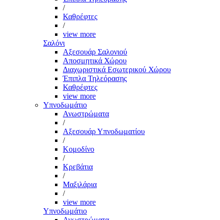
/
Καθρέφτες
/
view more
Σαλόνι
Αξεσουάρ Σαλονιού
Αποσμητικά Χώρου
Διαχωριστικά Εσωτερικού Χώρου
Έπιπλα Τηλεόρασης
Καθρέφτες
view more
Υπνοδωμάτιο
Ανωστρώματα
/
Αξεσουάρ Υπνοδωματίου
/
Κομοδίνο
/
Κρεβάτια
/
Μαξιλάρια
/
view more
Υπνοδωμάτιο
Ανωστρώματα