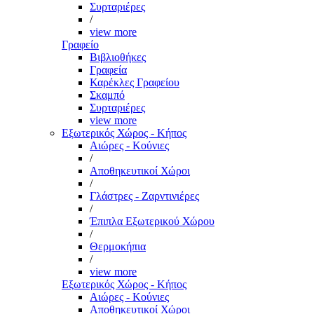
Συρταριέρες
/
view more
Γραφείο
Βιβλιοθήκες
Γραφεία
Καρέκλες Γραφείου
Σκαμπό
Συρταριέρες
view more
Εξωτερικός Χώρος - Κήπος
Αιώρες - Κούνιες
/
Αποθηκευτικοί Χώροι
/
Γλάστρες - Ζαρντινιέρες
/
Έπιπλα Εξωτερικού Χώρου
/
Θερμοκήπια
/
view more
Εξωτερικός Χώρος - Κήπος
Αιώρες - Κούνιες
Αποθηκευτικοί Χώροι