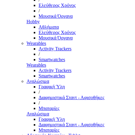
Ελεύθερος Χρόνος
/
Μουσικά Όργανα
Hobby
Αθλήματα
Ελεύθερος Χρόνος
Μουσικά Όργανα
Wearables
Activity Trackers
/
Smartwatches
Wearables
Activity Trackers
Smartwatches
Αναλώσιμα
Γραφική Ύλη
/
Διαφημιστικά Σταντ - Αφισοθήκες
/
Μπαταρίες
Αναλώσιμα
Γραφική Ύλη
Διαφημιστικά Σταντ - Αφισοθήκες
Μπαταρίες