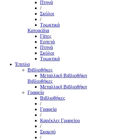
Πτηνά
/
Σκύλοι
/
Τρωκτικά
Κατοικίδια
Γάτες
Ερπετά
Πτηνά
Σκύλοι
Τρωκτικά
Έπιπλα
Βιβλιοθήκες
Μεταλλική Βιβλιοθήκη
Βιβλιοθήκες
Μεταλλική Βιβλιοθήκη
Γραφείο
Βιβλιοθήκες
/
Γραφεία
/
Καρέκλες Γραφείου
/
Σκαμπό
/