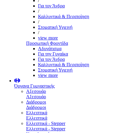
/
Για τον Άνδρα
/
Καλλυντικά & Περιποίηση
/
Στοματική Υγιεινή
/
view more
Προσωπική Φροντίδα
Αδυνάτισμα
Για την Γυναίκα
Για τον Άνδρα
Καλλυντικά & Περιποίηση
Στοματική Υγιεινή
view more
Όργανα Γυμναστικής
Αξεσουάρ
Αξεσουάρ
Διάδρομοι
Διάδρομοι
Ελλειπτικά
Ελλειπτικά
Ελλειπτικά - Stepper
Ελλειπτικά - Stepper