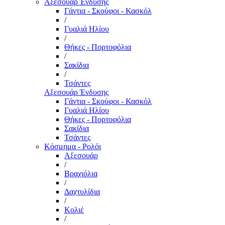
Αξεσουάρ Ένδυσης
Γάντια - Σκούφοι - Κασκόλ
/
Γυαλιά Ηλίου
/
Θήκες - Πορτοφόλια
/
Σακίδια
/
Τσάντες
Αξεσουάρ Ένδυσης
Γάντια - Σκούφοι - Κασκόλ
Γυαλιά Ηλίου
Θήκες - Πορτοφόλια
Σακίδια
Τσάντες
Κόσμημα - Ρολόι
Αξεσουάρ
/
Βραχιόλια
/
Δαχτυλίδια
/
Κολιέ
/