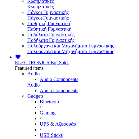
Κωπηλατικές
Κωπηλατικές
Πάγκοι Γυμναστικής
Πάγκοι Γυμναστικής
Παθητική Γυμναστική
Παθητική Γυμναστική
Ποδήλατα Γυμναστικής
Ποδήλατα Γυμναστικής
Πολυόργανα και Μηχανήματα Γυμναστικής
Πολυόργανα και Μηχανήματα Γυμναστικής
ELECTRONICS
Big Sales
Featured items
Audio
Audio Components
Audio
Audio Components
Gadgets
Bluetooth
/
Gaming
/
UPS & Αξεσουάρ
/
USB Sticks