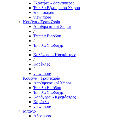
Γλάστρες - Ζαρντινιέρες
Έπιπλα Εξωτερικού Χώρου
Θερμοκήπια
view more
Κουζίνα - Τραπεζαρία
Αποθηκευτικοί Χώροι
/
Έπιπλα Εισόδου
/
Έπιπλα Υποδοχής
/
Καλόγεροι - Κρεμάστρες
/
Καρέκλες
/
view more
Κουζίνα - Τραπεζαρία
Αποθηκευτικοί Χώροι
Έπιπλα Εισόδου
Έπιπλα Υποδοχής
Καλόγεροι - Κρεμάστρες
Καρέκλες
view more
Μπάνιο
Αξεσουάρ