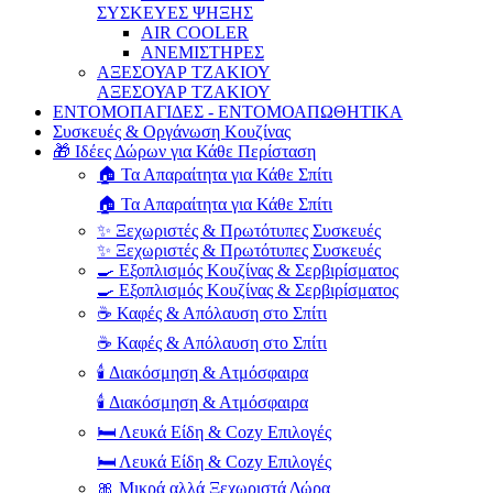
ΣΥΣΚΕΥΕΣ ΨΗΞΗΣ
AIR COOLER
ΑΝΕΜΙΣΤΗΡΕΣ
ΑΞΕΣΟΥΑΡ ΤΖΑΚΙΟΥ
ΑΞΕΣΟΥΑΡ ΤΖΑΚΙΟΥ
ΕΝΤΟΜΟΠΑΓΙΔΕΣ - ΕΝΤΟΜΟΑΠΩΘΗΤΙΚΑ
Συσκευές & Οργάνωση Κουζίνας
🎁 Ιδέες Δώρων για Κάθε Περίσταση
🏠 Τα Απαραίτητα για Κάθε Σπίτι
🏠 Τα Απαραίτητα για Κάθε Σπίτι
✨ Ξεχωριστές & Πρωτότυπες Συσκευές
✨ Ξεχωριστές & Πρωτότυπες Συσκευές
🍳 Εξοπλισμός Κουζίνας & Σερβιρίσματος
🍳 Εξοπλισμός Κουζίνας & Σερβιρίσματος
☕ Καφές & Απόλαυση στο Σπίτι
☕ Καφές & Απόλαυση στο Σπίτι
🕯️ Διακόσμηση & Ατμόσφαιρα
🕯️ Διακόσμηση & Ατμόσφαιρα
🛏️ Λευκά Είδη & Cozy Επιλογές
🛏️ Λευκά Είδη & Cozy Επιλογές
🎀 Μικρά αλλά Ξεχωριστά Δώρα