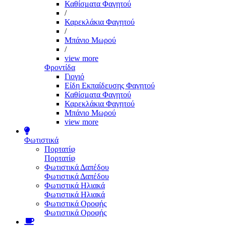
Καθίσματα Φαγητού
/
Καρεκλάκια Φαγητού
/
Μπάνιο Μωρού
/
view more
Φροντίδα
Γιογιό
Είδη Εκπαίδευσης Φαγητού
Καθίσματα Φαγητού
Καρεκλάκια Φαγητού
Μπάνιο Μωρού
view more
Φωτιστικά
Πορτατίφ
Πορτατίφ
Φωτιστικά Δαπέδου
Φωτιστικά Δαπέδου
Φωτιστικά Ηλιακά
Φωτιστικά Ηλιακά
Φωτιστικά Οροφής
Φωτιστικά Οροφής