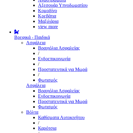
Αξεσουάρ Υπνοδωματίου
Κομοδίνο
Κρεβάτια
Μαξιλάρια
view more
Βρεφικά - Παιδικά
Ασφάλεια
Βραχιόλια Ασφαλείας
/
Ενδοεπικοινωνία
/
Προστατευτικά για Μωρά
/
Φωτισμός
Ασφάλεια
Βραχιόλια Ασφαλείας
Ενδοεπικοινωνία
Προστατευτικά για Μωρά
Φωτισμός
Βόλτα
Καθίσματα Αυτοκινήτου
/
Καρότσια