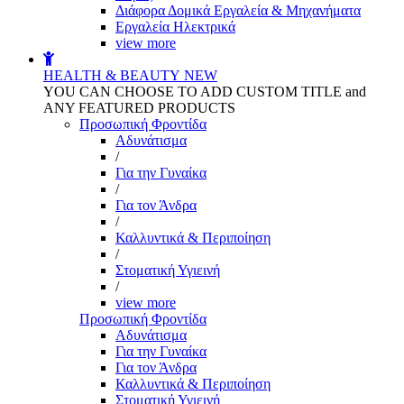
Διάφορα Δομικά Εργαλεία & Μηχανήματα
Εργαλεία Ηλεκτρικά
view more
HEALTH & BEAUTY
NEW
YOU CAN CHOOSE TO ADD CUSTOM TITLE and
ANY FEATURED PRODUCTS
Προσωπική Φροντίδα
Αδυνάτισμα
/
Για την Γυναίκα
/
Για τον Άνδρα
/
Καλλυντικά & Περιποίηση
/
Στοματική Υγιεινή
/
view more
Προσωπική Φροντίδα
Αδυνάτισμα
Για την Γυναίκα
Για τον Άνδρα
Καλλυντικά & Περιποίηση
Στοματική Υγιεινή