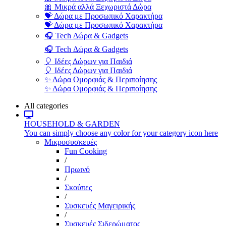
🎀 Μικρά αλλά Ξεχωριστά Δώρα
💝 Δώρα με Προσωπικό Χαρακτήρα
💝 Δώρα με Προσωπικό Χαρακτήρα
🎧 Tech Δώρα & Gadgets
🎧 Tech Δώρα & Gadgets
🎈 Ιδέες Δώρων για Παιδιά
🎈 Ιδέες Δώρων για Παιδιά
✨ Δώρα Ομορφιάς & Περιποίησης
✨ Δώρα Ομορφιάς & Περιποίησης
All categories
HOUSEHOLD & GARDEN
You can simply choose any color for your category icon here
Μικροσυσκευές
Fun Cooking
/
Πρωινό
/
Σκούπες
/
Συσκευές Μαγειρικής
/
Συσκευές Σιδερώματος