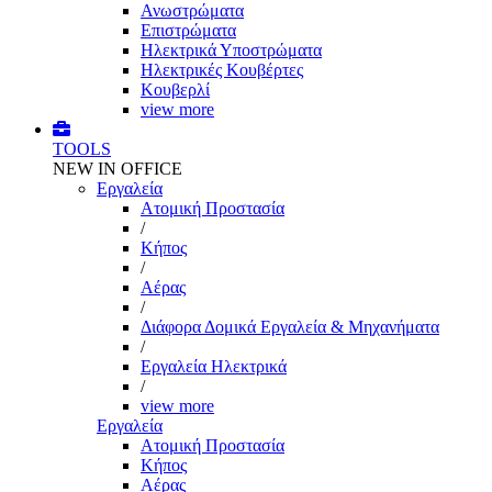
Ανωστρώματα
Επιστρώματα
Ηλεκτρικά Υποστρώματα
Ηλεκτρικές Κουβέρτες
Κουβερλί
view more
TOOLS
NEW IN OFFICE
Εργαλεία
Aτομική Προστασία
/
Kήπος
/
Αέρας
/
Διάφορα Δομικά Εργαλεία & Μηχανήματα
/
Εργαλεία Ηλεκτρικά
/
view more
Εργαλεία
Aτομική Προστασία
Kήπος
Αέρας