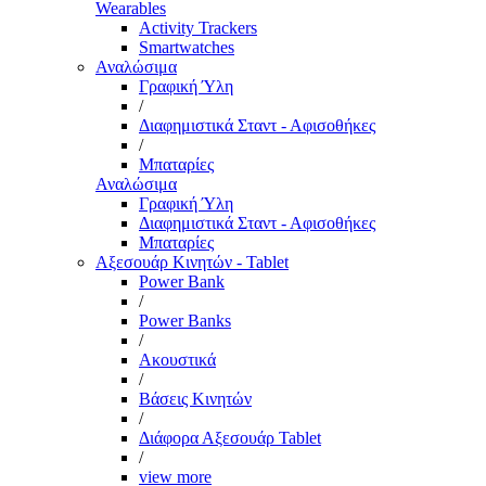
Wearables
Activity Trackers
Smartwatches
Αναλώσιμα
Γραφική Ύλη
/
Διαφημιστικά Σταντ - Αφισοθήκες
/
Μπαταρίες
Αναλώσιμα
Γραφική Ύλη
Διαφημιστικά Σταντ - Αφισοθήκες
Μπαταρίες
Αξεσουάρ Κινητών - Tablet
Power Bank
/
Power Banks
/
Ακουστικά
/
Βάσεις Κινητών
/
Διάφορα Αξεσουάρ Tablet
/
view more