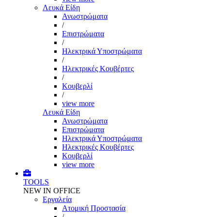
Λευκά Είδη
Ανωστρώματα
/
Επιστρώματα
/
Ηλεκτρικά Υποστρώματα
/
Ηλεκτρικές Κουβέρτες
/
Κουβερλί
/
view more
Λευκά Είδη
Ανωστρώματα
Επιστρώματα
Ηλεκτρικά Υποστρώματα
Ηλεκτρικές Κουβέρτες
Κουβερλί
view more
TOOLS
NEW IN OFFICE
Εργαλεία
Aτομική Προστασία
/