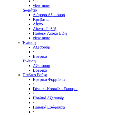
/
view more
Δωμάτιο
Διάφορα Αξεσουάρ
Κρεβάτια
Λίκνο
Λίκνο - Ρηλάξ
Παιδικά Λευκά Είδη
view more
Ένδυση
Αξεσουάρ
/
Βρεφικά
Ένδυση
Αξεσουάρ
Βρεφικά
Παιδικά Ρούχα
Βρεφικά Φορμάκια
/
Γάντια - Κασκόλ - Σκούφοι
/
Παιδικά Αξεσουάρ
/
Παιδικά Εσώρουχα
/