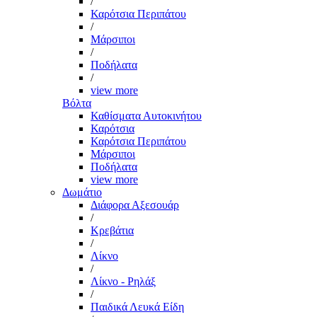
/
Καρότσια Περιπάτου
/
Μάρσιποι
/
Ποδήλατα
/
view more
Βόλτα
Καθίσματα Αυτοκινήτου
Καρότσια
Καρότσια Περιπάτου
Μάρσιποι
Ποδήλατα
view more
Δωμάτιο
Διάφορα Αξεσουάρ
/
Κρεβάτια
/
Λίκνο
/
Λίκνο - Ρηλάξ
/
Παιδικά Λευκά Είδη