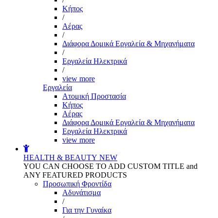
Kήπος
/
Αέρας
/
Διάφορα Δομικά Εργαλεία & Μηχανήματα
/
Εργαλεία Ηλεκτρικά
/
view more
Εργαλεία
Aτομική Προστασία
Kήπος
Αέρας
Διάφορα Δομικά Εργαλεία & Μηχανήματα
Εργαλεία Ηλεκτρικά
view more
HEALTH & BEAUTY
NEW
YOU CAN CHOOSE TO ADD CUSTOM TITLE and
ANY FEATURED PRODUCTS
Προσωπική Φροντίδα
Αδυνάτισμα
/
Για την Γυναίκα