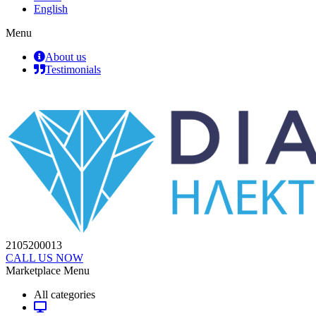
English
Menu
About us
Testimonials
2105200013
CALL US NOW
Marketplace Menu
All categories