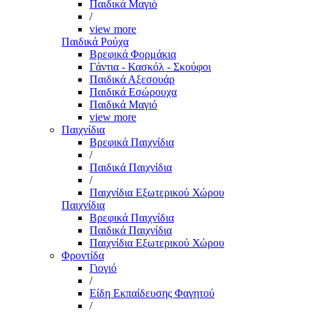
Παιδικά Μαγιό
/
view more
Παιδικά Ρούχα
Βρεφικά Φορμάκια
Γάντια - Κασκόλ - Σκούφοι
Παιδικά Αξεσουάρ
Παιδικά Εσώρουχα
Παιδικά Μαγιό
view more
Παιχνίδια
Βρεφικά Παιχνίδια
/
Παιδικά Παιχνίδια
/
Παιχνίδια Εξωτερικού Χώρου
Παιχνίδια
Βρεφικά Παιχνίδια
Παιδικά Παιχνίδια
Παιχνίδια Εξωτερικού Χώρου
Φροντίδα
Γιογιό
/
Είδη Εκπαίδευσης Φαγητού
/