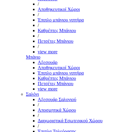
/
Αποθηκευτικοί Χώροι
/
Έπιπλο μπάνιου νιπτήρα
/
Καθρέπτες Μπάνιου
/
Πετσέτες Μπάνιου
/
view more
Μπάνιο
Αξεσουάρ
Αποθηκευτικοί Χώροι
Έπιπλο μπάνιου νιπτήρα
Καθρέπτες Μπάνιου
Πετσέτες Μπάνιου
view more
Σαλόνι
Αξεσουάρ Σαλονιού
/
Αποσμητικά Χώρου
/
Διαχωριστικά Εσωτερικού Χώρου
/
Έπιπλα Τηλεόρασης