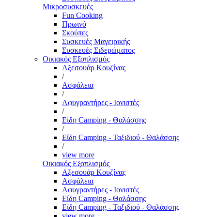
Μικροσυσκευές
Fun Cooking
Πρωινό
Σκούπες
Συσκευές Μαγειρικής
Συσκευές Σιδερώματος
Οικιακός Εξοπλισμός
Αξεσουάρ Κουζίνας
/
Ασφάλεια
/
Αφυγραντήρες - Ιονιστές
/
Είδη Camping - Θαλάσσης
/
Είδη Camping - Ταξιδιού - Θαλάσσης
/
view more
Οικιακός Εξοπλισμός
Αξεσουάρ Κουζίνας
Ασφάλεια
Αφυγραντήρες - Ιονιστές
Είδη Camping - Θαλάσσης
Είδη Camping - Ταξιδιού - Θαλάσσης
view more