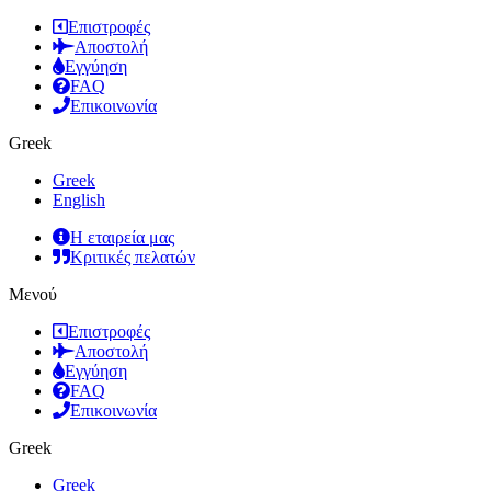
Επιστροφές
Αποστολή
Εγγύηση
FAQ
Επικοινωνία
Greek
Greek
English
Η εταιρεία μας
Κριτικές πελατών
Μενού
Επιστροφές
Αποστολή
Εγγύηση
FAQ
Επικοινωνία
Greek
Greek