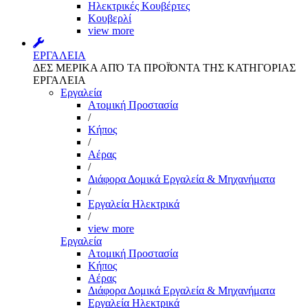
Ηλεκτρικές Κουβέρτες
Κουβερλί
view more
ΕΡΓΑΛΕΙΑ
ΔΕΣ ΜΕΡΙΚΑ ΑΠΌ ΤΑ ΠΡΟΪΌΝΤΑ ΤΗΣ ΚΑΤΗΓΟΡΙΑΣ
ΕΡΓΑΛΕΙΑ
Εργαλεία
Aτομική Προστασία
/
Kήπος
/
Αέρας
/
Διάφορα Δομικά Εργαλεία & Μηχανήματα
/
Εργαλεία Ηλεκτρικά
/
view more
Εργαλεία
Aτομική Προστασία
Kήπος
Αέρας
Διάφορα Δομικά Εργαλεία & Μηχανήματα
Εργαλεία Ηλεκτρικά