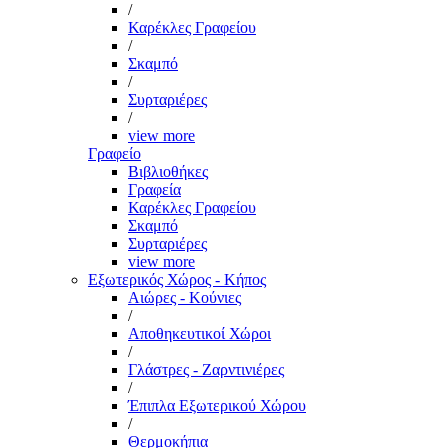
/
Καρέκλες Γραφείου
/
Σκαμπό
/
Συρταριέρες
/
view more
Γραφείο
Βιβλιοθήκες
Γραφεία
Καρέκλες Γραφείου
Σκαμπό
Συρταριέρες
view more
Εξωτερικός Χώρος - Κήπος
Αιώρες - Κούνιες
/
Αποθηκευτικοί Χώροι
/
Γλάστρες - Ζαρντινιέρες
/
Έπιπλα Εξωτερικού Χώρου
/
Θερμοκήπια