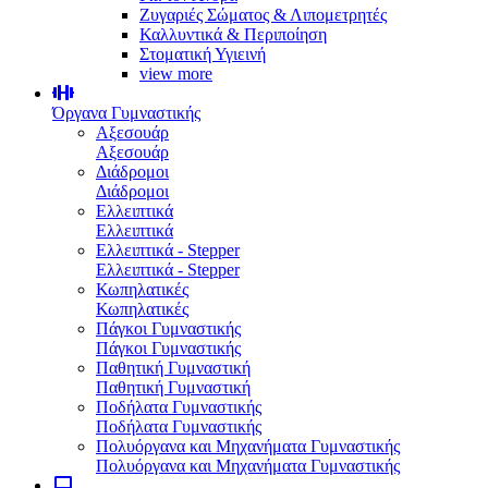
Ζυγαριές Σώματος & Λιπομετρητές
Καλλυντικά & Περιποίηση
Στοματική Υγιεινή
view more
Όργανα Γυμναστικής
Αξεσουάρ
Αξεσουάρ
Διάδρομοι
Διάδρομοι
Ελλειπτικά
Ελλειπτικά
Ελλειπτικά - Stepper
Ελλειπτικά - Stepper
Κωπηλατικές
Κωπηλατικές
Πάγκοι Γυμναστικής
Πάγκοι Γυμναστικής
Παθητική Γυμναστική
Παθητική Γυμναστική
Ποδήλατα Γυμναστικής
Ποδήλατα Γυμναστικής
Πολυόργανα και Μηχανήματα Γυμναστικής
Πολυόργανα και Μηχανήματα Γυμναστικής