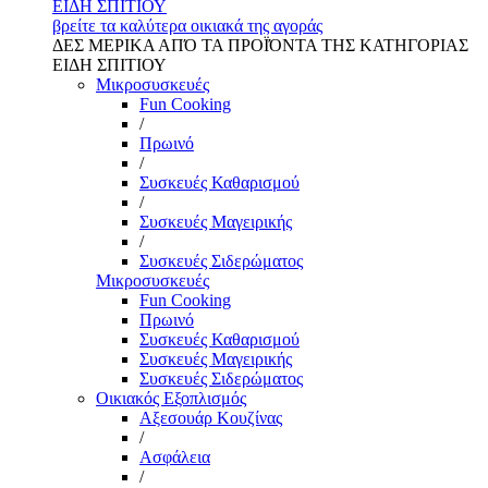
ΕΙΔΗ ΣΠΙΤΙΟΥ
βρείτε τα καλύτερα οικιακά της αγοράς
ΔΕΣ ΜΕΡΙΚΑ ΑΠΌ ΤΑ ΠΡΟΪΌΝΤΑ ΤΗΣ ΚΑΤΗΓΟΡΙΑΣ
ΕΙΔΗ ΣΠΙΤΙΟΥ
Μικροσυσκευές
Fun Cooking
/
Πρωινό
/
Συσκευές Καθαρισμού
/
Συσκευές Μαγειρικής
/
Συσκευές Σιδερώματος
Μικροσυσκευές
Fun Cooking
Πρωινό
Συσκευές Καθαρισμού
Συσκευές Μαγειρικής
Συσκευές Σιδερώματος
Οικιακός Εξοπλισμός
Αξεσουάρ Κουζίνας
/
Ασφάλεια
/