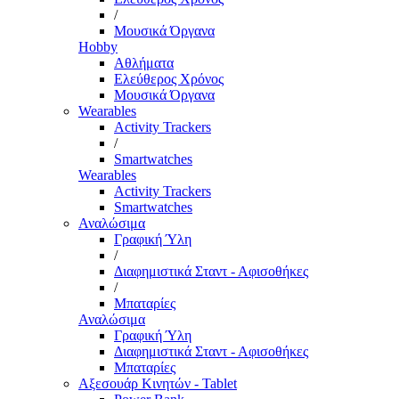
/
Μουσικά Όργανα
Hobby
Αθλήματα
Ελεύθερος Χρόνος
Μουσικά Όργανα
Wearables
Activity Trackers
/
Smartwatches
Wearables
Activity Trackers
Smartwatches
Αναλώσιμα
Γραφική Ύλη
/
Διαφημιστικά Σταντ - Αφισοθήκες
/
Μπαταρίες
Αναλώσιμα
Γραφική Ύλη
Διαφημιστικά Σταντ - Αφισοθήκες
Μπαταρίες
Αξεσουάρ Κινητών - Tablet