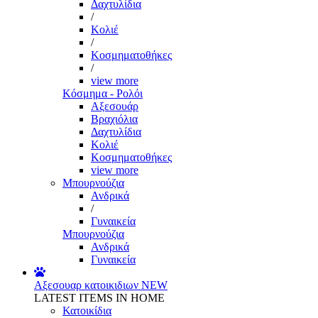
Δαχτυλίδια
/
Κολιέ
/
Κοσμηματοθήκες
/
view more
Κόσμημα - Ρολόι
Αξεσουάρ
Βραχιόλια
Δαχτυλίδια
Κολιέ
Κοσμηματοθήκες
view more
Μπουρνούζια
Ανδρικά
/
Γυναικεία
Μπουρνούζια
Ανδρικά
Γυναικεία
Αξεσουαρ κατοικιδιων
NEW
LATEST ITEMS IN HOME
Κατοικίδια