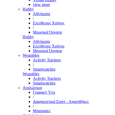
view more
Hobby
Αθλήματα
/
Ελεύθερος Χρόνος
/
Μουσικά Όργανα
Hobby
Αθλήματα
Ελεύθερος Χρόνος
Μουσικά Όργανα
Wearables
Activity Trackers
/
Smartwatches
Wearables
Activity Trackers
Smartwatches
Αναλώσιμα
Γραφική Ύλη
/
Διαφημιστικά Σταντ - Αφισοθήκες
/
Μπαταρίες