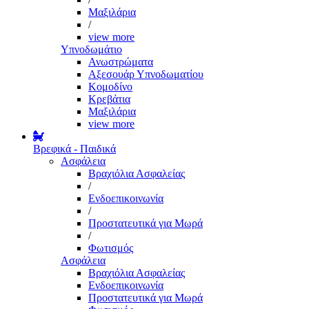
Μαξιλάρια
/
view more
Υπνοδωμάτιο
Ανωστρώματα
Αξεσουάρ Υπνοδωματίου
Κομοδίνο
Κρεβάτια
Μαξιλάρια
view more
Βρεφικά - Παιδικά
Ασφάλεια
Βραχιόλια Ασφαλείας
/
Ενδοεπικοινωνία
/
Προστατευτικά για Μωρά
/
Φωτισμός
Ασφάλεια
Βραχιόλια Ασφαλείας
Ενδοεπικοινωνία
Προστατευτικά για Μωρά