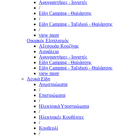
Αφυγραντήρες - Ιονιστές
/
Είδη Camping - Θαλάσσης
/
Είδη Camping - Ταξιδιού - Θαλάσσης
/
view more
Οικιακός Εξοπλισμός
Αξεσουάρ Κουζίνας
Ασφάλεια
Αφυγραντήρες - Ιονιστές
Είδη Camping - Θαλάσσης
Είδη Camping - Ταξιδιού - Θαλάσσης
view more
Λευκά Είδη
Ανωστρώματα
/
Επιστρώματα
/
Ηλεκτρικά Υποστρώματα
/
Ηλεκτρικές Κουβέρτες
/
Κουβερλί
/