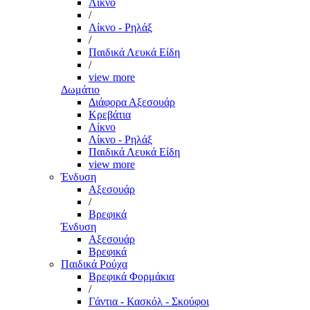
Λίκνο
/
Λίκνο - Ρηλάξ
/
Παιδικά Λευκά Είδη
/
view more
Δωμάτιο
Διάφορα Αξεσουάρ
Κρεβάτια
Λίκνο
Λίκνο - Ρηλάξ
Παιδικά Λευκά Είδη
view more
Ένδυση
Αξεσουάρ
/
Βρεφικά
Ένδυση
Αξεσουάρ
Βρεφικά
Παιδικά Ρούχα
Βρεφικά Φορμάκια
/
Γάντια - Κασκόλ - Σκούφοι