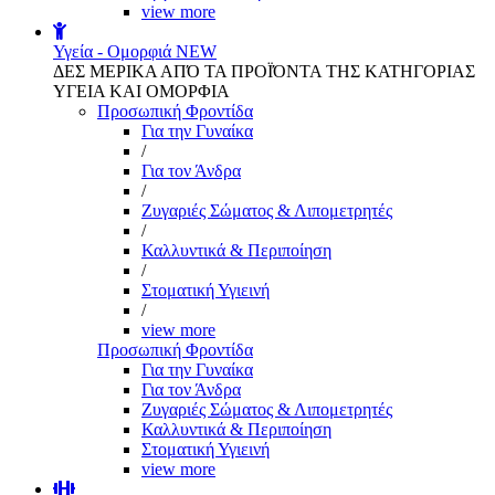
view more
Υγεία - Ομορφιά
NEW
ΔΕΣ ΜΕΡΙΚΑ ΑΠΌ ΤΑ ΠΡΟΪΌΝΤΑ ΤΗΣ ΚΑΤΗΓΟΡΙΑΣ
ΥΓΕΙΑ ΚΑΙ ΟΜΟΡΦΙΑ
Προσωπική Φροντίδα
Για την Γυναίκα
/
Για τον Άνδρα
/
Ζυγαριές Σώματος & Λιπομετρητές
/
Καλλυντικά & Περιποίηση
/
Στοματική Υγιεινή
/
view more
Προσωπική Φροντίδα
Για την Γυναίκα
Για τον Άνδρα
Ζυγαριές Σώματος & Λιπομετρητές
Καλλυντικά & Περιποίηση
Στοματική Υγιεινή
view more