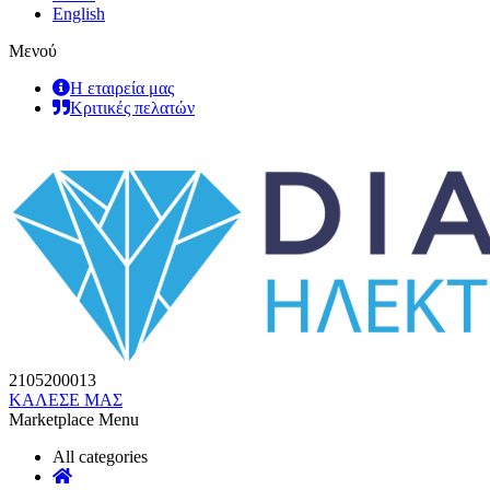
English
Μενού
Η εταιρεία μας
Κριτικές πελατών
2105200013
ΚΑΛΕΣΕ ΜΑΣ
Marketplace Menu
All categories