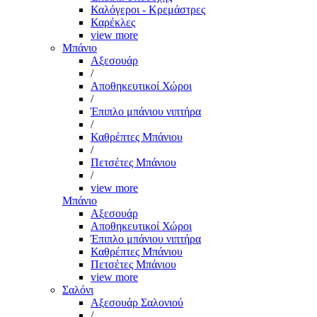
Καλόγεροι - Κρεμάστρες
Καρέκλες
view more
Μπάνιο
Αξεσουάρ
/
Αποθηκευτικοί Χώροι
/
Έπιπλο μπάνιου νιπτήρα
/
Καθρέπτες Μπάνιου
/
Πετσέτες Μπάνιου
/
view more
Μπάνιο
Αξεσουάρ
Αποθηκευτικοί Χώροι
Έπιπλο μπάνιου νιπτήρα
Καθρέπτες Μπάνιου
Πετσέτες Μπάνιου
view more
Σαλόνι
Αξεσουάρ Σαλονιού
/