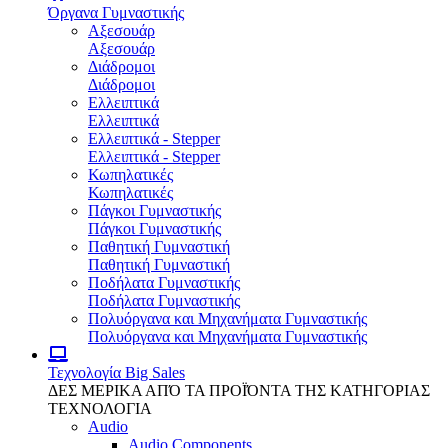
Όργανα Γυμναστικής
Αξεσουάρ
Αξεσουάρ
Διάδρομοι
Διάδρομοι
Ελλειπτικά
Ελλειπτικά
Ελλειπτικά - Stepper
Ελλειπτικά - Stepper
Κωπηλατικές
Κωπηλατικές
Πάγκοι Γυμναστικής
Πάγκοι Γυμναστικής
Παθητική Γυμναστική
Παθητική Γυμναστική
Ποδήλατα Γυμναστικής
Ποδήλατα Γυμναστικής
Πολυόργανα και Μηχανήματα Γυμναστικής
Πολυόργανα και Μηχανήματα Γυμναστικής
Τεχνολογία
Big Sales
ΔΕΣ ΜΕΡΙΚΑ ΑΠΌ ΤΑ ΠΡΟΪΌΝΤΑ ΤΗΣ ΚΑΤΗΓΟΡΙΑΣ
ΤΕΧΝΟΛΟΓΙΑ
Audio
Audio Components