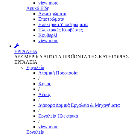
view more
Λευκά Είδη
Ανωστρώματα
Επιστρώματα
Ηλεκτρικά Υποστρώματα
Ηλεκτρικές Κουβέρτες
Κουβερλί
view more
ΕΡΓΑΛΕΙΑ
ΔΕΣ ΜΕΡΙΚΑ ΑΠΌ ΤΑ ΠΡΟΪΌΝΤΑ ΤΗΣ ΚΑΤΗΓΟΡΙΑΣ
ΕΡΓΑΛΕΙΑ
Εργαλεία
Aτομική Προστασία
/
Kήπος
/
Αέρας
/
Διάφορα Δομικά Εργαλεία & Μηχανήματα
/
Εργαλεία Ηλεκτρικά
/
view more
Εργαλεία