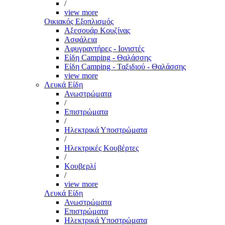
/
view more
Οικιακός Εξοπλισμός
Αξεσουάρ Κουζίνας
Ασφάλεια
Αφυγραντήρες - Ιονιστές
Είδη Camping - Θαλάσσης
Είδη Camping - Ταξιδιού - Θαλάσσης
view more
Λευκά Είδη
Ανωστρώματα
/
Επιστρώματα
/
Ηλεκτρικά Υποστρώματα
/
Ηλεκτρικές Κουβέρτες
/
Κουβερλί
/
view more
Λευκά Είδη
Ανωστρώματα
Επιστρώματα
Ηλεκτρικά Υποστρώματα