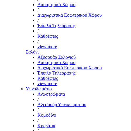
Αποσμητικά Χώρου
/
Διαχωριστικά Εσωτερικού Χώρου
/
Έπιπλα Τηλεόρασης
/
Καθρέφτες
/
view more
Σαλόνι
Αξεσουάρ Σαλονιού
Αποσμητικά Χώρου
Διαχωριστικά Εσωτερικού Χώρου
Έπιπλα Τηλεόρασης
Καθρέφτες
view more
Υπνοδωμάτιο
Ανωστρώματα
/
Αξεσουάρ Υπνοδωματίου
/
Κομοδίνο
/
Κρεβάτια
/