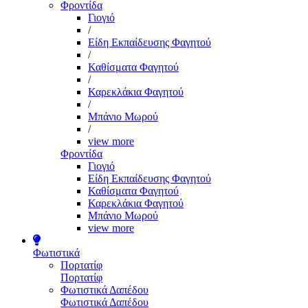
Φροντίδα
Γιογιό
/
Είδη Εκπαίδευσης Φαγητού
/
Καθίσματα Φαγητού
/
Καρεκλάκια Φαγητού
/
Μπάνιο Μωρού
/
view more
Φροντίδα
Γιογιό
Είδη Εκπαίδευσης Φαγητού
Καθίσματα Φαγητού
Καρεκλάκια Φαγητού
Μπάνιο Μωρού
view more
Φωτιστικά
Πορτατίφ
Πορτατίφ
Φωτιστικά Δαπέδου
Φωτιστικά Δαπέδου