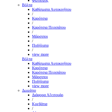
Φωτισμός
Βόλτα
Καθίσματα Αυτοκινήτου
/
Καρότσια
/
Καρότσια Περιπάτου
/
Μάρσιποι
/
Ποδήλατα
/
view more
Βόλτα
Καθίσματα Αυτοκινήτου
Καρότσια
Καρότσια Περιπάτου
Μάρσιποι
Ποδήλατα
view more
Δωμάτιο
Διάφορα Αξεσουάρ
/
Κρεβάτια
/