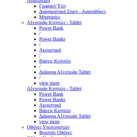
Αναλώσιμα
Γραφική Ύλη
Διαφημιστικά Σταντ - Αφισοθήκες
Μπαταρίες
Αξεσουάρ Κινητών - Tablet
Power Bank
/
Power Banks
/
Ακουστικά
/
Βάσεις Κινητών
/
Διάφορα Αξεσουάρ Tablet
/
view more
Αξεσουάρ Κινητών - Tablet
Power Bank
Power Banks
Ακουστικά
Βάσεις Κινητών
Διάφορα Αξεσουάρ Tablet
view more
Οθόνες Υπολογιστών
Φορητές Οθόνες