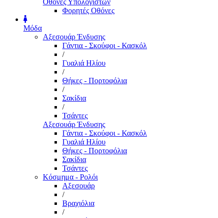
Οθόνες Υπολογιστών
Φορητές Οθόνες
Μόδα
Αξεσουάρ Ένδυσης
Γάντια - Σκούφοι - Κασκόλ
/
Γυαλιά Ηλίου
/
Θήκες - Πορτοφόλια
/
Σακίδια
/
Τσάντες
Αξεσουάρ Ένδυσης
Γάντια - Σκούφοι - Κασκόλ
Γυαλιά Ηλίου
Θήκες - Πορτοφόλια
Σακίδια
Τσάντες
Κόσμημα - Ρολόι
Αξεσουάρ
/
Βραχιόλια
/