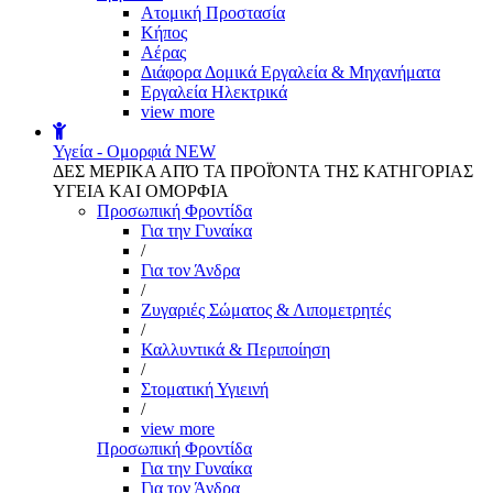
Aτομική Προστασία
Kήπος
Αέρας
Διάφορα Δομικά Εργαλεία & Μηχανήματα
Εργαλεία Ηλεκτρικά
view more
Υγεία - Ομορφιά
NEW
ΔΕΣ ΜΕΡΙΚΑ ΑΠΌ ΤΑ ΠΡΟΪΌΝΤΑ ΤΗΣ ΚΑΤΗΓΟΡΙΑΣ
ΥΓΕΙΑ ΚΑΙ ΟΜΟΡΦΙΑ
Προσωπική Φροντίδα
Για την Γυναίκα
/
Για τον Άνδρα
/
Ζυγαριές Σώματος & Λιπομετρητές
/
Καλλυντικά & Περιποίηση
/
Στοματική Υγιεινή
/
view more
Προσωπική Φροντίδα
Για την Γυναίκα
Για τον Άνδρα