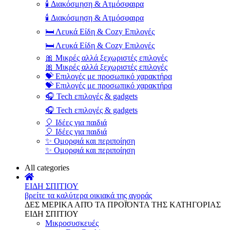
🕯️ Διακόσμηση & Ατμόσφαιρα
🕯️ Διακόσμηση & Ατμόσφαιρα
🛏️ Λευκά Είδη & Cozy Επιλογές
🛏️ Λευκά Είδη & Cozy Επιλογές
🎀 Μικρές αλλά ξεχωριστές επιλογές
🎀 Μικρές αλλά ξεχωριστές επιλογές
💝 Επιλογές με προσωπικό χαρακτήρα
💝 Επιλογές με προσωπικό χαρακτήρα
🎧 Tech επιλογές & gadgets
🎧 Tech επιλογές & gadgets
🎈 Ιδέες για παιδιά
🎈 Ιδέες για παιδιά
✨ Ομορφιά και περιποίηση
✨ Ομορφιά και περιποίηση
All categories
ΕΙΔΗ ΣΠΙΤΙΟΥ
βρείτε τα καλύτερα οικιακά της αγοράς
ΔΕΣ ΜΕΡΙΚΑ ΑΠΌ ΤΑ ΠΡΟΪΌΝΤΑ ΤΗΣ ΚΑΤΗΓΟΡΙΑΣ
ΕΙΔΗ ΣΠΙΤΙΟΥ
Μικροσυσκευές