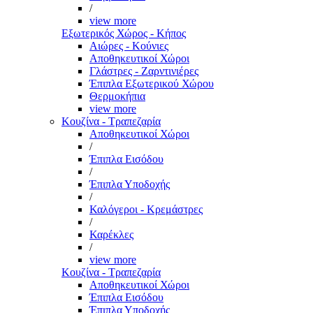
/
view more
Εξωτερικός Χώρος - Κήπος
Αιώρες - Κούνιες
Αποθηκευτικοί Χώροι
Γλάστρες - Ζαρντινιέρες
Έπιπλα Εξωτερικού Χώρου
Θερμοκήπια
view more
Κουζίνα - Τραπεζαρία
Αποθηκευτικοί Χώροι
/
Έπιπλα Εισόδου
/
Έπιπλα Υποδοχής
/
Καλόγεροι - Κρεμάστρες
/
Καρέκλες
/
view more
Κουζίνα - Τραπεζαρία
Αποθηκευτικοί Χώροι
Έπιπλα Εισόδου
Έπιπλα Υποδοχής