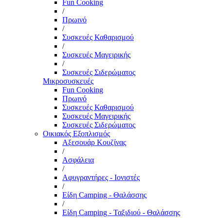
Fun Cooking
/
Πρωινό
/
Συσκευές Καθαρισμού
/
Συσκευές Μαγειρικής
/
Συσκευές Σιδερώματος
Μικροσυσκευές
Fun Cooking
Πρωινό
Συσκευές Καθαρισμού
Συσκευές Μαγειρικής
Συσκευές Σιδερώματος
Οικιακός Εξοπλισμός
Αξεσουάρ Κουζίνας
/
Ασφάλεια
/
Αφυγραντήρες - Ιονιστές
/
Είδη Camping - Θαλάσσης
/
Είδη Camping - Ταξιδιού - Θαλάσσης