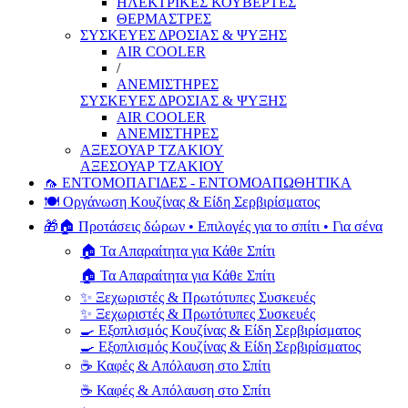
ΗΛΕΚΤΡΙΚΕΣ ΚΟΥΒΕΡΤΕΣ
ΘΕΡΜΑΣΤΡΕΣ
ΣΥΣΚΕΥΕΣ ΔΡΟΣΙΑΣ & ΨΥΞΗΣ
AIR COOLER
/
ΑΝΕΜΙΣΤΗΡΕΣ
ΣΥΣΚΕΥΕΣ ΔΡΟΣΙΑΣ & ΨΥΞΗΣ
AIR COOLER
ΑΝΕΜΙΣΤΗΡΕΣ
ΑΞΕΣΟΥΑΡ ΤΖΑΚΙΟΥ
ΑΞΕΣΟΥΑΡ ΤΖΑΚΙΟΥ
🦟 ΕΝΤΟΜΟΠΑΓΙΔΕΣ - ΕΝΤΟΜΟΑΠΩΘΗΤΙΚΑ
🍽️ Οργάνωση Κουζίνας & Είδη Σερβιρίσματος
🎁🏠 Προτάσεις δώρων • Επιλογές για το σπίτι • Για σένα
🏠 Τα Απαραίτητα για Κάθε Σπίτι
🏠 Τα Απαραίτητα για Κάθε Σπίτι
✨ Ξεχωριστές & Πρωτότυπες Συσκευές
✨ Ξεχωριστές & Πρωτότυπες Συσκευές
🍳 Εξοπλισμός Κουζίνας & Είδη Σερβιρίσματος
🍳 Εξοπλισμός Κουζίνας & Είδη Σερβιρίσματος
☕ Καφές & Απόλαυση στο Σπίτι
☕ Καφές & Απόλαυση στο Σπίτι