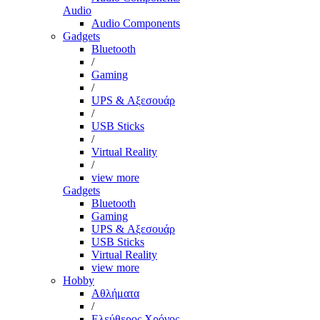
Audio
Audio Components
Gadgets
Bluetooth
/
Gaming
/
UPS & Αξεσουάρ
/
USB Sticks
/
Virtual Reality
/
view more
Gadgets
Bluetooth
Gaming
UPS & Αξεσουάρ
USB Sticks
Virtual Reality
view more
Hobby
Αθλήματα
/
Ελεύθερος Χρόνος