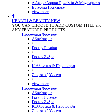
Διάφορα Δομικά Εργαλεία & Μηχανήματα
Εργαλεία Ηλεκτρικά
view more
HEALTH & BEAUTY
NEW
YOU CAN CHOOSE TO ADD CUSTOM TITLE and
ANY FEATURED PRODUCTS
Προσωπική Φροντίδα
Αδυνάτισμα
/
Για την Γυναίκα
/
Για τον Άνδρα
/
Καλλυντικά & Περιποίηση
/
Στοματική Υγιεινή
/
view more
Προσωπική Φροντίδα
Αδυνάτισμα
Για την Γυναίκα
Για τον Άνδρα
Καλλυντικά & Περιποίηση
Στοματική Υγιεινή