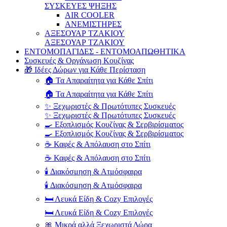
ΣΥΣΚΕΥΕΣ ΨΗΞΗΣ
AIR COOLER
ΑΝΕΜΙΣΤΗΡΕΣ
ΑΞΕΣΟΥΑΡ ΤΖΑΚΙΟΥ
ΑΞΕΣΟΥΑΡ ΤΖΑΚΙΟΥ
ΕΝΤΟΜΟΠΑΓΙΔΕΣ - ΕΝΤΟΜΟΑΠΩΘΗΤΙΚΑ
Συσκευές & Οργάνωση Κουζίνας
🎁 Ιδέες Δώρων για Κάθε Περίσταση
🏠 Τα Απαραίτητα για Κάθε Σπίτι
🏠 Τα Απαραίτητα για Κάθε Σπίτι
✨ Ξεχωριστές & Πρωτότυπες Συσκευές
✨ Ξεχωριστές & Πρωτότυπες Συσκευές
🍳 Εξοπλισμός Κουζίνας & Σερβιρίσματος
🍳 Εξοπλισμός Κουζίνας & Σερβιρίσματος
☕ Καφές & Απόλαυση στο Σπίτι
☕ Καφές & Απόλαυση στο Σπίτι
🕯️ Διακόσμηση & Ατμόσφαιρα
🕯️ Διακόσμηση & Ατμόσφαιρα
🛏️ Λευκά Είδη & Cozy Επιλογές
🛏️ Λευκά Είδη & Cozy Επιλογές
🎀 Μικρά αλλά Ξεχωριστά Δώρα