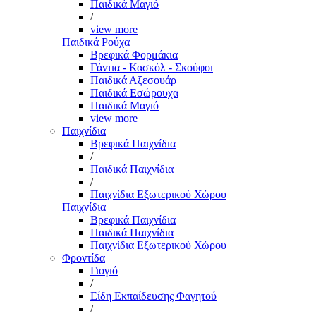
Παιδικά Μαγιό
/
view more
Παιδικά Ρούχα
Βρεφικά Φορμάκια
Γάντια - Κασκόλ - Σκούφοι
Παιδικά Αξεσουάρ
Παιδικά Εσώρουχα
Παιδικά Μαγιό
view more
Παιχνίδια
Βρεφικά Παιχνίδια
/
Παιδικά Παιχνίδια
/
Παιχνίδια Εξωτερικού Χώρου
Παιχνίδια
Βρεφικά Παιχνίδια
Παιδικά Παιχνίδια
Παιχνίδια Εξωτερικού Χώρου
Φροντίδα
Γιογιό
/
Είδη Εκπαίδευσης Φαγητού
/