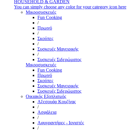
HOUSEHOLD & GARDEN
You can simply choose any color for your category icon here
Μικροσυσκευές
Fun Cooking
/
Πρωινό
/
Σκούπες
/
Συσκευές Μαγειρικής
/
Συσκευές Σιδερώματος
Μικροσυσκευές
Fun Cooking
Πρωινό
Σκούπες
Συσκευές Μαγειρικής
Συσκευές Σιδερώματος
Οικιακός Εξοπλισμός
Αξεσουάρ Κουζίνας
/
Ασφάλεια
/
Αφυγραντήρες - Ιονιστές
/