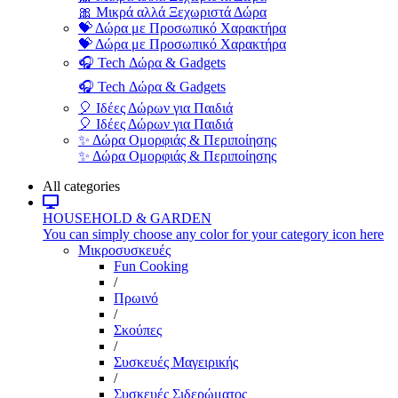
🎀 Μικρά αλλά Ξεχωριστά Δώρα
💝 Δώρα με Προσωπικό Χαρακτήρα
💝 Δώρα με Προσωπικό Χαρακτήρα
🎧 Tech Δώρα & Gadgets
🎧 Tech Δώρα & Gadgets
🎈 Ιδέες Δώρων για Παιδιά
🎈 Ιδέες Δώρων για Παιδιά
✨ Δώρα Ομορφιάς & Περιποίησης
✨ Δώρα Ομορφιάς & Περιποίησης
All categories
HOUSEHOLD & GARDEN
You can simply choose any color for your category icon here
Μικροσυσκευές
Fun Cooking
/
Πρωινό
/
Σκούπες
/
Συσκευές Μαγειρικής
/
Συσκευές Σιδερώματος