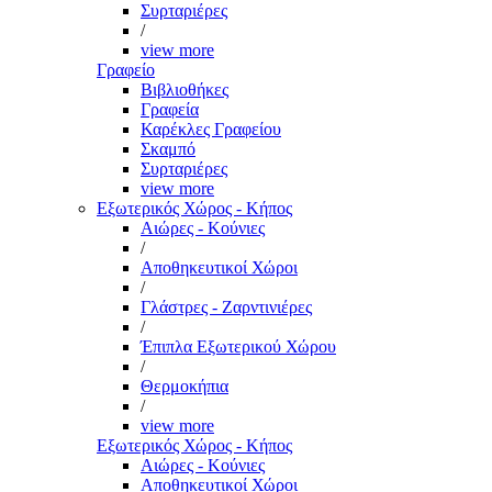
Συρταριέρες
/
view more
Γραφείο
Βιβλιοθήκες
Γραφεία
Καρέκλες Γραφείου
Σκαμπό
Συρταριέρες
view more
Εξωτερικός Χώρος - Κήπος
Αιώρες - Κούνιες
/
Αποθηκευτικοί Χώροι
/
Γλάστρες - Ζαρντινιέρες
/
Έπιπλα Εξωτερικού Χώρου
/
Θερμοκήπια
/
view more
Εξωτερικός Χώρος - Κήπος
Αιώρες - Κούνιες
Αποθηκευτικοί Χώροι