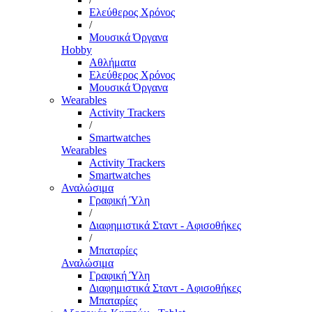
Ελεύθερος Χρόνος
/
Μουσικά Όργανα
Hobby
Αθλήματα
Ελεύθερος Χρόνος
Μουσικά Όργανα
Wearables
Activity Trackers
/
Smartwatches
Wearables
Activity Trackers
Smartwatches
Αναλώσιμα
Γραφική Ύλη
/
Διαφημιστικά Σταντ - Αφισοθήκες
/
Μπαταρίες
Αναλώσιμα
Γραφική Ύλη
Διαφημιστικά Σταντ - Αφισοθήκες
Μπαταρίες