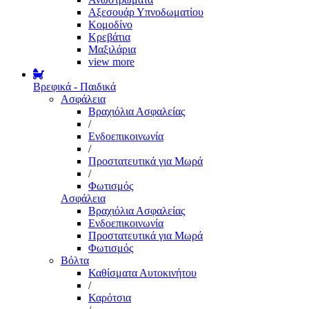
Αξεσουάρ Υπνοδωματίου
Κομοδίνο
Κρεβάτια
Μαξιλάρια
view more
Βρεφικά - Παιδικά
Ασφάλεια
Βραχιόλια Ασφαλείας
/
Ενδοεπικοινωνία
/
Προστατευτικά για Μωρά
/
Φωτισμός
Ασφάλεια
Βραχιόλια Ασφαλείας
Ενδοεπικοινωνία
Προστατευτικά για Μωρά
Φωτισμός
Βόλτα
Καθίσματα Αυτοκινήτου
/
Καρότσια