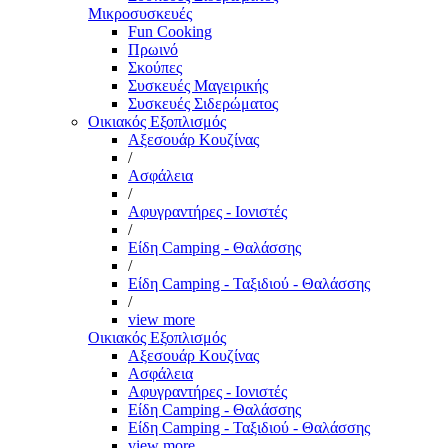
Μικροσυσκευές
Fun Cooking
Πρωινό
Σκούπες
Συσκευές Μαγειρικής
Συσκευές Σιδερώματος
Οικιακός Εξοπλισμός
Αξεσουάρ Κουζίνας
/
Ασφάλεια
/
Αφυγραντήρες - Ιονιστές
/
Είδη Camping - Θαλάσσης
/
Είδη Camping - Ταξιδιού - Θαλάσσης
/
view more
Οικιακός Εξοπλισμός
Αξεσουάρ Κουζίνας
Ασφάλεια
Αφυγραντήρες - Ιονιστές
Είδη Camping - Θαλάσσης
Είδη Camping - Ταξιδιού - Θαλάσσης
view more