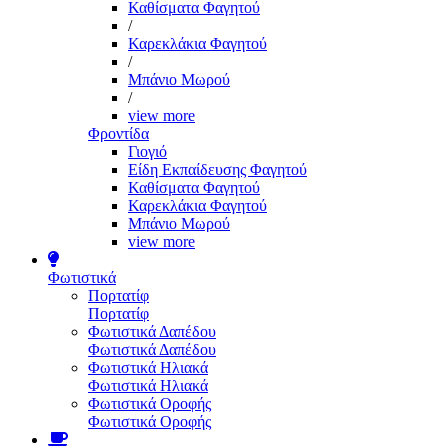
Καθίσματα Φαγητού
/
Καρεκλάκια Φαγητού
/
Μπάνιο Μωρού
/
view more
Φροντίδα
Γιογιό
Είδη Εκπαίδευσης Φαγητού
Καθίσματα Φαγητού
Καρεκλάκια Φαγητού
Μπάνιο Μωρού
view more
Φωτιστικά
Πορτατίφ
Πορτατίφ
Φωτιστικά Δαπέδου
Φωτιστικά Δαπέδου
Φωτιστικά Ηλιακά
Φωτιστικά Ηλιακά
Φωτιστικά Οροφής
Φωτιστικά Οροφής