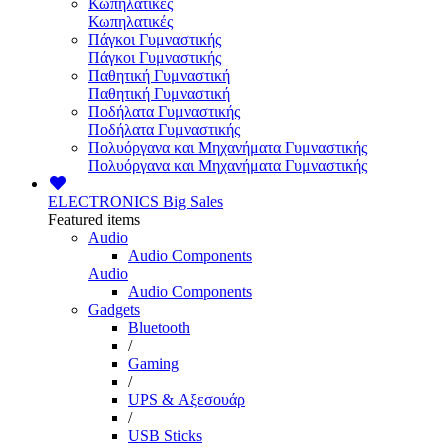
Κωπηλατικές
Κωπηλατικές
Πάγκοι Γυμναστικής
Πάγκοι Γυμναστικής
Παθητική Γυμναστική
Παθητική Γυμναστική
Ποδήλατα Γυμναστικής
Ποδήλατα Γυμναστικής
Πολυόργανα και Μηχανήματα Γυμναστικής
Πολυόργανα και Μηχανήματα Γυμναστικής
ELECTRONICS
Big Sales
Featured items
Audio
Audio Components
Audio
Audio Components
Gadgets
Bluetooth
/
Gaming
/
UPS & Αξεσουάρ
/
USB Sticks