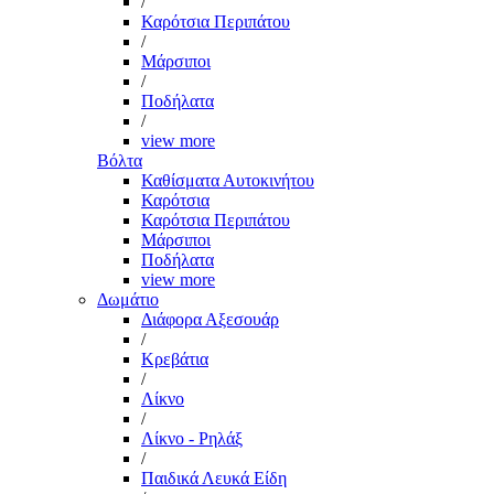
/
Καρότσια Περιπάτου
/
Μάρσιποι
/
Ποδήλατα
/
view more
Βόλτα
Καθίσματα Αυτοκινήτου
Καρότσια
Καρότσια Περιπάτου
Μάρσιποι
Ποδήλατα
view more
Δωμάτιο
Διάφορα Αξεσουάρ
/
Κρεβάτια
/
Λίκνο
/
Λίκνο - Ρηλάξ
/
Παιδικά Λευκά Είδη