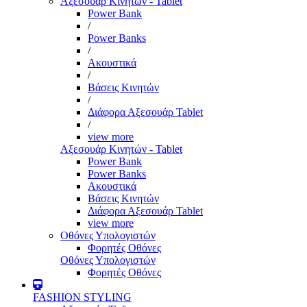
Αξεσουάρ Κινητών - Tablet
Power Bank
/
Power Banks
/
Ακουστικά
/
Βάσεις Κινητών
/
Διάφορα Αξεσουάρ Tablet
/
view more
Αξεσουάρ Κινητών - Tablet
Power Bank
Power Banks
Ακουστικά
Βάσεις Κινητών
Διάφορα Αξεσουάρ Tablet
view more
Οθόνες Υπολογιστών
Φορητές Οθόνες
Οθόνες Υπολογιστών
Φορητές Οθόνες
FASHION STYLING