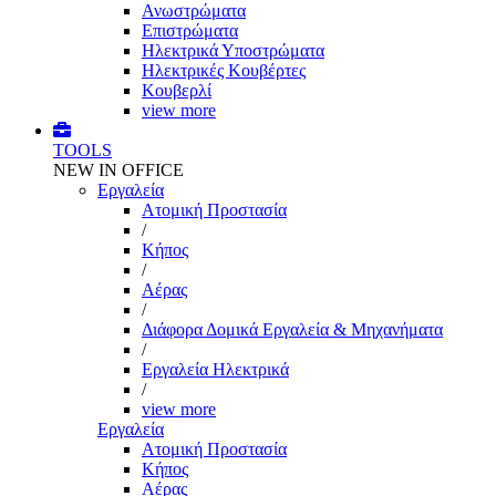
Ανωστρώματα
Επιστρώματα
Ηλεκτρικά Υποστρώματα
Ηλεκτρικές Κουβέρτες
Κουβερλί
view more
TOOLS
NEW IN OFFICE
Εργαλεία
Aτομική Προστασία
/
Kήπος
/
Αέρας
/
Διάφορα Δομικά Εργαλεία & Μηχανήματα
/
Εργαλεία Ηλεκτρικά
/
view more
Εργαλεία
Aτομική Προστασία
Kήπος
Αέρας