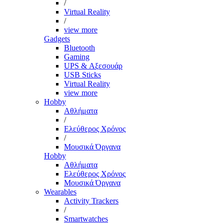
/
Virtual Reality
/
view more
Gadgets
Bluetooth
Gaming
UPS & Αξεσουάρ
USB Sticks
Virtual Reality
view more
Hobby
Αθλήματα
/
Ελεύθερος Χρόνος
/
Μουσικά Όργανα
Hobby
Αθλήματα
Ελεύθερος Χρόνος
Μουσικά Όργανα
Wearables
Activity Trackers
/
Smartwatches