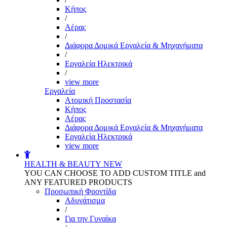
Kήπος
/
Αέρας
/
Διάφορα Δομικά Εργαλεία & Μηχανήματα
/
Εργαλεία Ηλεκτρικά
/
view more
Εργαλεία
Aτομική Προστασία
Kήπος
Αέρας
Διάφορα Δομικά Εργαλεία & Μηχανήματα
Εργαλεία Ηλεκτρικά
view more
HEALTH & BEAUTY
NEW
YOU CAN CHOOSE TO ADD CUSTOM TITLE and
ANY FEATURED PRODUCTS
Προσωπική Φροντίδα
Αδυνάτισμα
/
Για την Γυναίκα