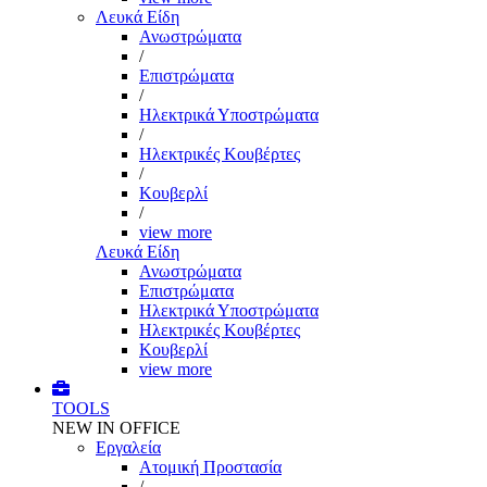
Λευκά Είδη
Ανωστρώματα
/
Επιστρώματα
/
Ηλεκτρικά Υποστρώματα
/
Ηλεκτρικές Κουβέρτες
/
Κουβερλί
/
view more
Λευκά Είδη
Ανωστρώματα
Επιστρώματα
Ηλεκτρικά Υποστρώματα
Ηλεκτρικές Κουβέρτες
Κουβερλί
view more
TOOLS
NEW IN OFFICE
Εργαλεία
Aτομική Προστασία
/