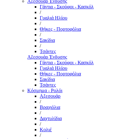
Αξεσουάρ Ένδυσης
Γάντια - Σκούφοι - Κασκόλ
/
Γυαλιά Ηλίου
/
Θήκες - Πορτοφόλια
/
Σακίδια
/
Τσάντες
Αξεσουάρ Ένδυσης
Γάντια - Σκούφοι - Κασκόλ
Γυαλιά Ηλίου
Θήκες - Πορτοφόλια
Σακίδια
Τσάντες
Κόσμημα - Ρολόι
Αξεσουάρ
/
Βραχιόλια
/
Δαχτυλίδια
/
Κολιέ
/