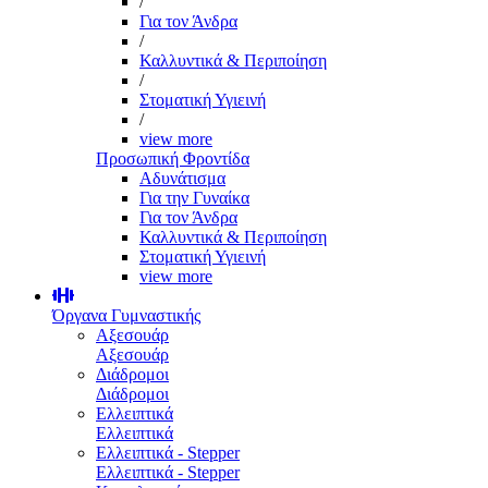
/
Για τον Άνδρα
/
Καλλυντικά & Περιποίηση
/
Στοματική Υγιεινή
/
view more
Προσωπική Φροντίδα
Αδυνάτισμα
Για την Γυναίκα
Για τον Άνδρα
Καλλυντικά & Περιποίηση
Στοματική Υγιεινή
view more
Όργανα Γυμναστικής
Αξεσουάρ
Αξεσουάρ
Διάδρομοι
Διάδρομοι
Ελλειπτικά
Ελλειπτικά
Ελλειπτικά - Stepper
Ελλειπτικά - Stepper