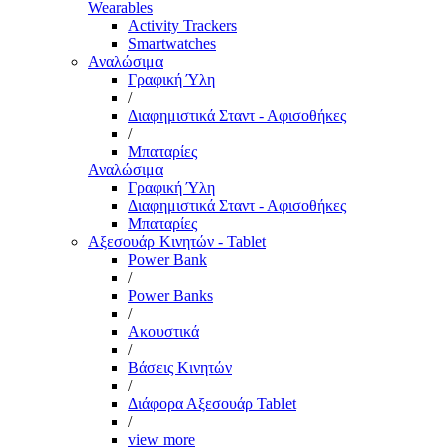
Wearables
Activity Trackers
Smartwatches
Αναλώσιμα
Γραφική Ύλη
/
Διαφημιστικά Σταντ - Αφισοθήκες
/
Μπαταρίες
Αναλώσιμα
Γραφική Ύλη
Διαφημιστικά Σταντ - Αφισοθήκες
Μπαταρίες
Αξεσουάρ Κινητών - Tablet
Power Bank
/
Power Banks
/
Ακουστικά
/
Βάσεις Κινητών
/
Διάφορα Αξεσουάρ Tablet
/
view more