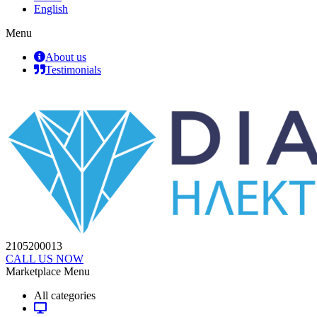
English
Menu
About us
Testimonials
2105200013
CALL US NOW
Marketplace Menu
All categories