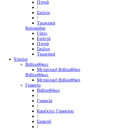
Πτηνά
/
Σκύλοι
/
Τρωκτικά
Κατοικίδια
Γάτες
Ερπετά
Πτηνά
Σκύλοι
Τρωκτικά
Έπιπλα
Βιβλιοθήκες
Μεταλλική Βιβλιοθήκη
Βιβλιοθήκες
Μεταλλική Βιβλιοθήκη
Γραφείο
Βιβλιοθήκες
/
Γραφεία
/
Καρέκλες Γραφείου
/
Σκαμπό
/