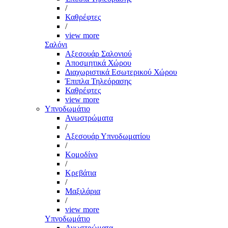
/
Καθρέφτες
/
view more
Σαλόνι
Αξεσουάρ Σαλονιού
Αποσμητικά Χώρου
Διαχωριστικά Εσωτερικού Χώρου
Έπιπλα Τηλεόρασης
Καθρέφτες
view more
Υπνοδωμάτιο
Ανωστρώματα
/
Αξεσουάρ Υπνοδωματίου
/
Κομοδίνο
/
Κρεβάτια
/
Μαξιλάρια
/
view more
Υπνοδωμάτιο
Ανωστρώματα