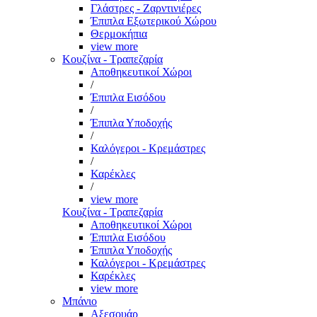
Γλάστρες - Ζαρντινιέρες
Έπιπλα Εξωτερικού Χώρου
Θερμοκήπια
view more
Κουζίνα - Τραπεζαρία
Αποθηκευτικοί Χώροι
/
Έπιπλα Εισόδου
/
Έπιπλα Υποδοχής
/
Καλόγεροι - Κρεμάστρες
/
Καρέκλες
/
view more
Κουζίνα - Τραπεζαρία
Αποθηκευτικοί Χώροι
Έπιπλα Εισόδου
Έπιπλα Υποδοχής
Καλόγεροι - Κρεμάστρες
Καρέκλες
view more
Μπάνιο
Αξεσουάρ