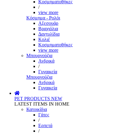
Κοσμηματοθήκες
/
view more
Κόσμημα - Ρολόι
Αξεσουάρ
Βραχιόλια
Δαχτυλίδια
Κολιέ
Κοσμηματοθήκες
view more
Μπουρνούζια
Ανδρικά
/
Γυναικεία
Μπουρνούζια
Ανδρικά
Γυναικεία
PET PRODUCTS
NEW
LATEST ITEMS IN HOME
Κατοικίδια
Γάτες
/
Ερπετά
/