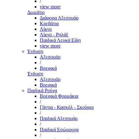
/
view more
Δωμάτιο
Διάφορα Αξεσουάρ
Κρεβάτια
Λίκνο
Λίκνο - Ρηλάξ
Παιδικά Λευκά Είδη
view more
Ένδυση
Αξεσουάρ
/
Βρεφικά
Ένδυση
Αξεσουάρ
Βρεφικά
Παιδικά Ρούχα
Βρεφικά Φορμάκια
/
Γάντια - Κασκόλ - Σκούφοι
/
Παιδικά Αξεσουάρ
/
Παιδικά Εσώρουχα
/