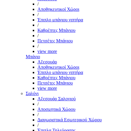
/
Αποθηκευτικοί Χώροι
/
Έπιπλο μπάνιου νιπτήρα
/
Καθρέπτες Μπάνιου
/
Πετσέτες Μπάνιου
/
view more
Μπάνιο
Αξεσουάρ
Αποθηκευτικοί Χώροι
Έπιπλο μπάνιου νιπτήρα
Καθρέπτες Μπάνιου
Πετσέτες Μπάνιου
view more
Σαλόνι
Αξεσουάρ Σαλονιού
/
Αποσμητικά Χώρου
/
Διαχωριστικά Εσωτερικού Χώρου
/
Έπιπλα Τηλεόρασης