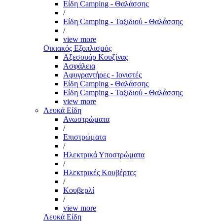
Είδη Camping - Θαλάσσης
/
Είδη Camping - Ταξιδιού - Θαλάσσης
/
view more
Οικιακός Εξοπλισμός
Αξεσουάρ Κουζίνας
Ασφάλεια
Αφυγραντήρες - Ιονιστές
Είδη Camping - Θαλάσσης
Είδη Camping - Ταξιδιού - Θαλάσσης
view more
Λευκά Είδη
Ανωστρώματα
/
Επιστρώματα
/
Ηλεκτρικά Υποστρώματα
/
Ηλεκτρικές Κουβέρτες
/
Κουβερλί
/
view more
Λευκά Είδη