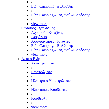
/
Είδη Camping - Θαλάσσης
/
Είδη Camping - Ταξιδιού - Θαλάσσης
/
view more
Οικιακός Εξοπλισμός
Αξεσουάρ Κουζίνας
Ασφάλεια
Αφυγραντήρες - Ιονιστές
Είδη Camping - Θαλάσσης
Είδη Camping - Ταξιδιού - Θαλάσσης
view more
Λευκά Είδη
Ανωστρώματα
/
Επιστρώματα
/
Ηλεκτρικά Υποστρώματα
/
Ηλεκτρικές Κουβέρτες
/
Κουβερλί
/
view more