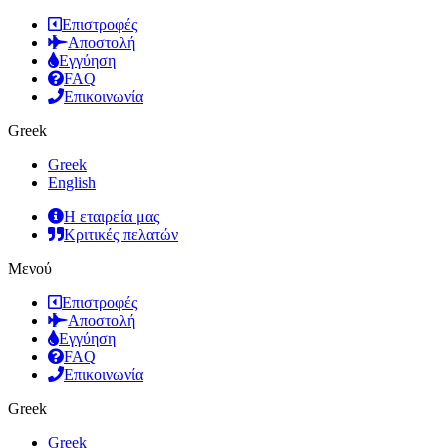
Επιστροφές
Αποστολή
Εγγύηση
FAQ
Επικοινωνία
Greek
Greek
English
Η εταιρεία μας
Κριτικές πελατών
Μενού
Επιστροφές
Αποστολή
Εγγύηση
FAQ
Επικοινωνία
Greek
Greek