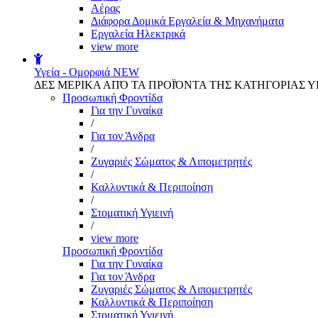
Αέρας
Διάφορα Δομικά Εργαλεία & Μηχανήματα
Εργαλεία Ηλεκτρικά
view more
Υγεία - Ομορφιά
NEW
ΔΕΣ ΜΕΡΙΚΑ ΑΠΌ ΤΑ ΠΡΟΪΌΝΤΑ ΤΗΣ ΚΑΤΗΓΟΡΙΑΣ Υ
Προσωπική Φροντίδα
Για την Γυναίκα
/
Για τον Άνδρα
/
Ζυγαριές Σώματος & Λιπομετρητές
/
Καλλυντικά & Περιποίηση
/
Στοματική Υγιεινή
/
view more
Προσωπική Φροντίδα
Για την Γυναίκα
Για τον Άνδρα
Ζυγαριές Σώματος & Λιπομετρητές
Καλλυντικά & Περιποίηση
Στοματική Υγιεινή