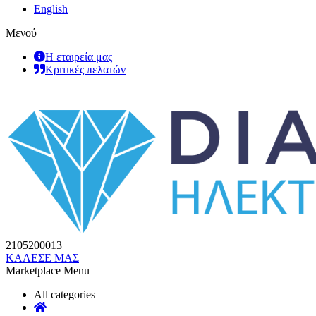
English
Μενού
Η εταιρεία μας
Κριτικές πελατών
2105200013
ΚΑΛΕΣΕ ΜΑΣ
Marketplace Menu
All categories