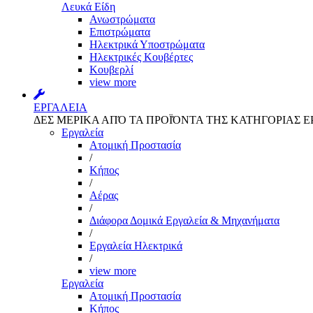
Λευκά Είδη
Ανωστρώματα
Επιστρώματα
Ηλεκτρικά Υποστρώματα
Ηλεκτρικές Κουβέρτες
Κουβερλί
view more
ΕΡΓΑΛΕΙΑ
ΔΕΣ ΜΕΡΙΚΑ ΑΠΌ ΤΑ ΠΡΟΪΌΝΤΑ ΤΗΣ ΚΑΤΗΓΟΡΙΑΣ Ε
Εργαλεία
Aτομική Προστασία
/
Kήπος
/
Αέρας
/
Διάφορα Δομικά Εργαλεία & Μηχανήματα
/
Εργαλεία Ηλεκτρικά
/
view more
Εργαλεία
Aτομική Προστασία
Kήπος