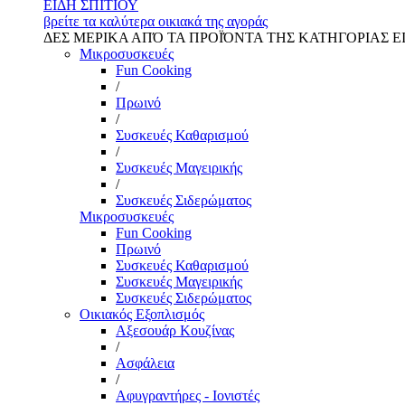
ΕΙΔΗ ΣΠΙΤΙΟΥ
βρείτε τα καλύτερα οικιακά της αγοράς
ΔΕΣ ΜΕΡΙΚΑ ΑΠΌ ΤΑ ΠΡΟΪΌΝΤΑ ΤΗΣ ΚΑΤΗΓΟΡΙΑΣ Ε
Μικροσυσκευές
Fun Cooking
/
Πρωινό
/
Συσκευές Καθαρισμού
/
Συσκευές Μαγειρικής
/
Συσκευές Σιδερώματος
Μικροσυσκευές
Fun Cooking
Πρωινό
Συσκευές Καθαρισμού
Συσκευές Μαγειρικής
Συσκευές Σιδερώματος
Οικιακός Εξοπλισμός
Αξεσουάρ Κουζίνας
/
Ασφάλεια
/
Αφυγραντήρες - Ιονιστές