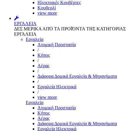
Ηλεκτρικές Κουβέρτες
Κουβερλί
view more
ΕΡΓΑΛΕΙΑ
ΔΕΣ ΜΕΡΙΚΑ ΑΠΌ ΤΑ ΠΡΟΪΌΝΤΑ ΤΗΣ ΚΑΤΗΓΟΡΙΑΣ
ΕΡΓΑΛΕΙΑ
Εργαλεία
Aτομική Προστασία
/
Kήπος
/
Αέρας
/
Διάφορα Δομικά Εργαλεία & Μηχανήματα
/
Εργαλεία Ηλεκτρικά
/
view more
Εργαλεία
Aτομική Προστασία
Kήπος
Αέρας
Διάφορα Δομικά Εργαλεία & Μηχανήματα
Εργαλεία Ηλεκτρικά