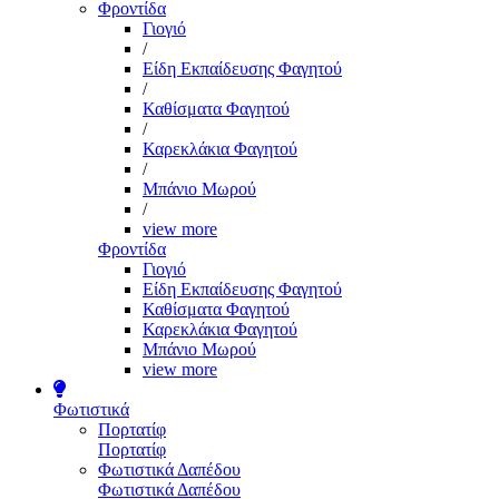
Φροντίδα
Γιογιό
/
Είδη Εκπαίδευσης Φαγητού
/
Καθίσματα Φαγητού
/
Καρεκλάκια Φαγητού
/
Μπάνιο Μωρού
/
view more
Φροντίδα
Γιογιό
Είδη Εκπαίδευσης Φαγητού
Καθίσματα Φαγητού
Καρεκλάκια Φαγητού
Μπάνιο Μωρού
view more
Φωτιστικά
Πορτατίφ
Πορτατίφ
Φωτιστικά Δαπέδου
Φωτιστικά Δαπέδου