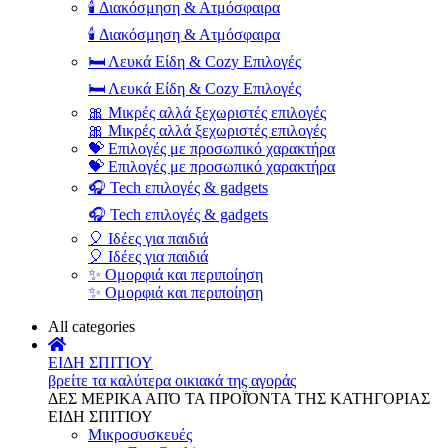
🕯️ Διακόσμηση & Ατμόσφαιρα
🕯️ Διακόσμηση & Ατμόσφαιρα
🛏️ Λευκά Είδη & Cozy Επιλογές
🛏️ Λευκά Είδη & Cozy Επιλογές
🎀 Μικρές αλλά ξεχωριστές επιλογές
🎀 Μικρές αλλά ξεχωριστές επιλογές
💝 Επιλογές με προσωπικό χαρακτήρα
💝 Επιλογές με προσωπικό χαρακτήρα
🎧 Tech επιλογές & gadgets
🎧 Tech επιλογές & gadgets
🎈 Ιδέες για παιδιά
🎈 Ιδέες για παιδιά
✨ Ομορφιά και περιποίηση
✨ Ομορφιά και περιποίηση
All categories
ΕΙΔΗ ΣΠΙΤΙΟΥ
βρείτε τα καλύτερα οικιακά της αγοράς
ΔΕΣ ΜΕΡΙΚΑ ΑΠΌ ΤΑ ΠΡΟΪΌΝΤΑ ΤΗΣ ΚΑΤΗΓΟΡΙΑΣ
ΕΙΔΗ ΣΠΙΤΙΟΥ
Μικροσυσκευές