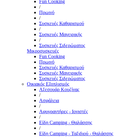
Fun Cooking
/
Πρωινό
/
Συσκευές Καθαρισμού
/
Συσκευές Μαγειρικής
/
Συσκευές Σιδερώματος
Μικροσυσκευές
Fun Cooking
Πρωινό
Συσκευές Καθαρισμού
Συσκευές Μαγειρικής
Συσκευές Σιδερώματος
Οικιακός Εξοπλισμός
Αξεσουάρ Κουζίνας
/
Ασφάλεια
/
Αφυγραντήρες - Ιονιστές
/
Είδη Camping - Θαλάσσης
/
Είδη Camping - Ταξιδιού - Θαλάσσης