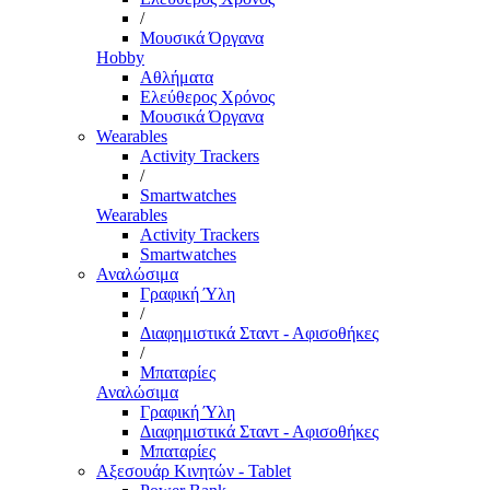
/
Μουσικά Όργανα
Hobby
Αθλήματα
Ελεύθερος Χρόνος
Μουσικά Όργανα
Wearables
Activity Trackers
/
Smartwatches
Wearables
Activity Trackers
Smartwatches
Αναλώσιμα
Γραφική Ύλη
/
Διαφημιστικά Σταντ - Αφισοθήκες
/
Μπαταρίες
Αναλώσιμα
Γραφική Ύλη
Διαφημιστικά Σταντ - Αφισοθήκες
Μπαταρίες
Αξεσουάρ Κινητών - Tablet