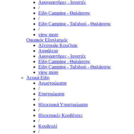
Αφυγραντήρες - Ιονιστές
/
Είδη Camping - Θαλάσσης
/
Είδη Camping - Ταξιδιού - Θαλάσσης
/
view more
Οικιακός Εξοπλισμός
Αξεσουάρ Κουζίνας
Ασφάλεια
Αφυγραντήρες - Ιονιστές
Είδη Camping - Θαλάσσης
Είδη Camping - Ταξιδιού - Θαλάσσης
view more
Λευκά Είδη
Ανωστρώματα
/
Επιστρώματα
/
Ηλεκτρικά Υποστρώματα
/
Ηλεκτρικές Κουβέρτες
/
Κουβερλί
/