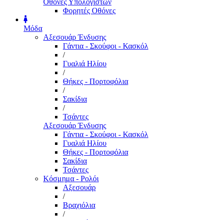
Οθόνες Υπολογιστών
Φορητές Οθόνες
Μόδα
Αξεσουάρ Ένδυσης
Γάντια - Σκούφοι - Κασκόλ
/
Γυαλιά Ηλίου
/
Θήκες - Πορτοφόλια
/
Σακίδια
/
Τσάντες
Αξεσουάρ Ένδυσης
Γάντια - Σκούφοι - Κασκόλ
Γυαλιά Ηλίου
Θήκες - Πορτοφόλια
Σακίδια
Τσάντες
Κόσμημα - Ρολόι
Αξεσουάρ
/
Βραχιόλια
/