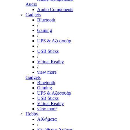
Audio
Audio Components
Gadgets
Bluetooth
/
Gaming
/
UPS & Αξεσουάρ
/
USB Sticks
/
Virtual Reality
/
view more
Gadgets
Bluetooth
Gaming
UPS & Αξεσουάρ
USB Sticks
Virtual Reality
view more
Hobby
Αθλήματα
/
Ελεύθερος Χρόνος