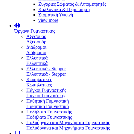
Ζυγαριές Σώματος & Λιπομετρητές
Καλλυντικά & Περιποίηση
Στοματική Υγιεινή
view more
Όργανα Γυμναστικής
Αξεσουάρ
Αξεσουάρ
Διάδρομοι
Διάδρομοι
Ελλειπτικά
Ελλειπτικά
Ελλειπτικά - Stepper
Ελλειπτικά - Stepper
Κωπηλατικές
Κωπηλατικές
Πάγκοι Γυμναστικής
Πάγκοι Γυμναστικής
Παθητική Γυμναστική
Παθητική Γυμναστική
Ποδήλατα Γυμναστικής
Ποδήλατα Γυμναστικής
Πολυόργανα και Μηχανήματα Γυμναστικής
Πολυόργανα και Μηχανήματα Γυμναστικής