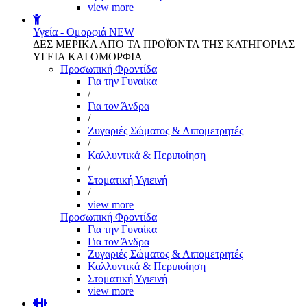
view more
Υγεία - Ομορφιά
NEW
ΔΕΣ ΜΕΡΙΚΑ ΑΠΌ ΤΑ ΠΡΟΪΌΝΤΑ ΤΗΣ ΚΑΤΗΓΟΡΙΑΣ
ΥΓΕΙΑ ΚΑΙ ΟΜΟΡΦΙΑ
Προσωπική Φροντίδα
Για την Γυναίκα
/
Για τον Άνδρα
/
Ζυγαριές Σώματος & Λιπομετρητές
/
Καλλυντικά & Περιποίηση
/
Στοματική Υγιεινή
/
view more
Προσωπική Φροντίδα
Για την Γυναίκα
Για τον Άνδρα
Ζυγαριές Σώματος & Λιπομετρητές
Καλλυντικά & Περιποίηση
Στοματική Υγιεινή
view more