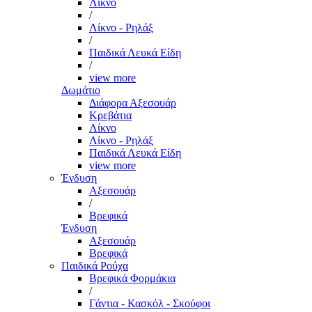
Λίκνο
/
Λίκνο - Ρηλάξ
/
Παιδικά Λευκά Είδη
/
view more
Δωμάτιο
Διάφορα Αξεσουάρ
Κρεβάτια
Λίκνο
Λίκνο - Ρηλάξ
Παιδικά Λευκά Είδη
view more
Ένδυση
Αξεσουάρ
/
Βρεφικά
Ένδυση
Αξεσουάρ
Βρεφικά
Παιδικά Ρούχα
Βρεφικά Φορμάκια
/
Γάντια - Κασκόλ - Σκούφοι