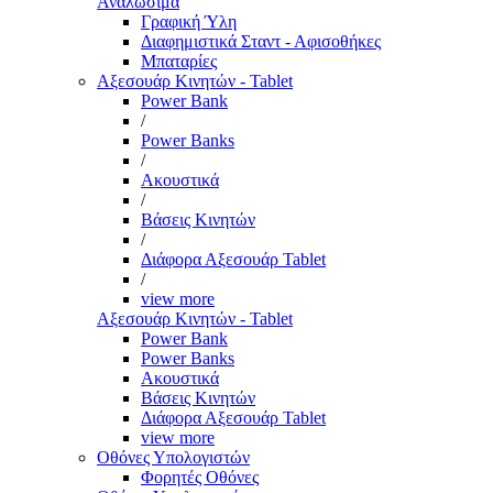
Αναλώσιμα
Γραφική Ύλη
Διαφημιστικά Σταντ - Αφισοθήκες
Μπαταρίες
Αξεσουάρ Κινητών - Tablet
Power Bank
/
Power Banks
/
Ακουστικά
/
Βάσεις Κινητών
/
Διάφορα Αξεσουάρ Tablet
/
view more
Αξεσουάρ Κινητών - Tablet
Power Bank
Power Banks
Ακουστικά
Βάσεις Κινητών
Διάφορα Αξεσουάρ Tablet
view more
Οθόνες Υπολογιστών
Φορητές Οθόνες