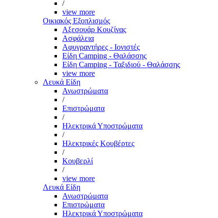
/
view more
Οικιακός Εξοπλισμός
Αξεσουάρ Κουζίνας
Ασφάλεια
Αφυγραντήρες - Ιονιστές
Είδη Camping - Θαλάσσης
Είδη Camping - Ταξιδιού - Θαλάσσης
view more
Λευκά Είδη
Ανωστρώματα
/
Επιστρώματα
/
Ηλεκτρικά Υποστρώματα
/
Ηλεκτρικές Κουβέρτες
/
Κουβερλί
/
view more
Λευκά Είδη
Ανωστρώματα
Επιστρώματα
Ηλεκτρικά Υποστρώματα