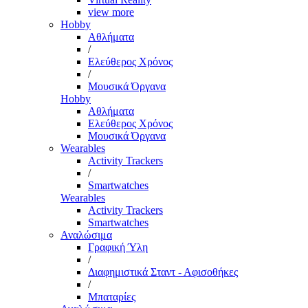
view more
Hobby
Αθλήματα
/
Ελεύθερος Χρόνος
/
Μουσικά Όργανα
Hobby
Αθλήματα
Ελεύθερος Χρόνος
Μουσικά Όργανα
Wearables
Activity Trackers
/
Smartwatches
Wearables
Activity Trackers
Smartwatches
Αναλώσιμα
Γραφική Ύλη
/
Διαφημιστικά Σταντ - Αφισοθήκες
/
Μπαταρίες