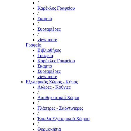
/
Καρέκλες Γραφείου
/
Σκαμπό
/
Συρταριέρες
/
view more
Γραφείο
Βιβλιοθήκες
Γραφεία
Καρέκλες Γραφείου
Σκαμπό
Συρταριέρες
view more
Εξωτερικός Χώρος - Κήπος
Αιώρες - Κούνιες
/
Αποθηκευτικοί Χώροι
/
Γλάστρες - Ζαρντινιέρες
/
Έπιπλα Εξωτερικού Χώρου
/
Θερμοκήπια