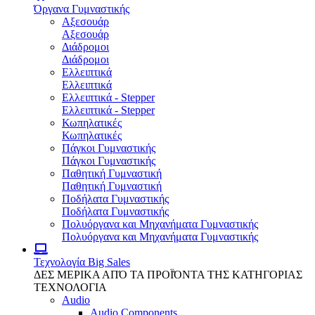
Όργανα Γυμναστικής
Αξεσουάρ
Αξεσουάρ
Διάδρομοι
Διάδρομοι
Ελλειπτικά
Ελλειπτικά
Ελλειπτικά - Stepper
Ελλειπτικά - Stepper
Κωπηλατικές
Κωπηλατικές
Πάγκοι Γυμναστικής
Πάγκοι Γυμναστικής
Παθητική Γυμναστική
Παθητική Γυμναστική
Ποδήλατα Γυμναστικής
Ποδήλατα Γυμναστικής
Πολυόργανα και Μηχανήματα Γυμναστικής
Πολυόργανα και Μηχανήματα Γυμναστικής
Τεχνολογία
Big Sales
ΔΕΣ ΜΕΡΙΚΑ ΑΠΌ ΤΑ ΠΡΟΪΌΝΤΑ ΤΗΣ ΚΑΤΗΓΟΡΙΑΣ
ΤΕΧΝΟΛΟΓΙΑ
Audio
Audio Components