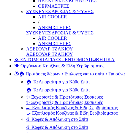
ΗΛΕΚΤΡΙΚΕΣ ΚΟΥΒΕΡΤΕΣ
ΘΕΡΜΑΣΤΡΕΣ
ΣΥΣΚΕΥΕΣ ΔΡΟΣΙΑΣ & ΨΥΞΗΣ
AIR COOLER
/
ΑΝΕΜΙΣΤΗΡΕΣ
ΣΥΣΚΕΥΕΣ ΔΡΟΣΙΑΣ & ΨΥΞΗΣ
AIR COOLER
ΑΝΕΜΙΣΤΗΡΕΣ
ΑΞΕΣΟΥΑΡ ΤΖΑΚΙΟΥ
ΑΞΕΣΟΥΑΡ ΤΖΑΚΙΟΥ
🦟 ΕΝΤΟΜΟΠΑΓΙΔΕΣ - ΕΝΤΟΜΟΑΠΩΘΗΤΙΚΑ
🍽️ Οργάνωση Κουζίνας & Είδη Σερβιρίσματος
🎁🏠 Προτάσεις δώρων • Επιλογές για το σπίτι • Για σένα
🏠 Τα Απαραίτητα για Κάθε Σπίτι
🏠 Τα Απαραίτητα για Κάθε Σπίτι
✨ Ξεχωριστές & Πρωτότυπες Συσκευές
✨ Ξεχωριστές & Πρωτότυπες Συσκευές
🍳 Εξοπλισμός Κουζίνας & Είδη Σερβιρίσματος
🍳 Εξοπλισμός Κουζίνας & Είδη Σερβιρίσματος
☕ Καφές & Απόλαυση στο Σπίτι
☕ Καφές & Απόλαυση στο Σπίτι