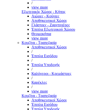
/
view more
Εξωτερικός Χώρος - Κήπος
Αιώρες - Κούνιες
Αποθηκευτικοί Χώροι
Γλάστρες - Ζαρντινιέρες
Έπιπλα Εξωτερικού Χώρου
Θερμοκήπια
view more
Κουζίνα - Τραπεζαρία
Αποθηκευτικοί Χώροι
/
Έπιπλα Εισόδου
/
Έπιπλα Υποδοχής
/
Καλόγεροι - Κρεμάστρες
/
Καρέκλες
/
view more
Κουζίνα - Τραπεζαρία
Αποθηκευτικοί Χώροι
Έπιπλα Εισόδου
Έπιπλα Υποδοχής