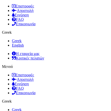
Επιστροφές
Αποστολή
Εγγύηση
FAQ
Επικοινωνία
Greek
Greek
English
Η εταιρεία μας
Κριτικές πελατών
Μενού
Επιστροφές
Αποστολή
Εγγύηση
FAQ
Επικοινωνία
Greek
Greek