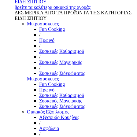
ΕΙΔΗ ΣΠΙΤΙΟΥ
βρείτε τα καλύτερα οικιακά της αγοράς
ΔΕΣ ΜΕΡΙΚΑ ΑΠΌ ΤΑ ΠΡΟΪΌΝΤΑ ΤΗΣ ΚΑΤΗΓΟΡΙΑΣ
ΕΙΔΗ ΣΠΙΤΙΟΥ
Μικροσυσκευές
Fun Cooking
/
Πρωινό
/
Συσκευές Καθαρισμού
/
Συσκευές Μαγειρικής
/
Συσκευές Σιδερώματος
Μικροσυσκευές
Fun Cooking
Πρωινό
Συσκευές Καθαρισμού
Συσκευές Μαγειρικής
Συσκευές Σιδερώματος
Οικιακός Εξοπλισμός
Αξεσουάρ Κουζίνας
/
Ασφάλεια
/