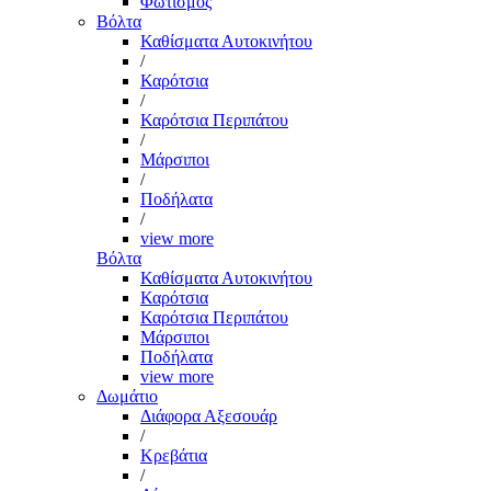
Φωτισμός
Βόλτα
Καθίσματα Αυτοκινήτου
/
Καρότσια
/
Καρότσια Περιπάτου
/
Μάρσιποι
/
Ποδήλατα
/
view more
Βόλτα
Καθίσματα Αυτοκινήτου
Καρότσια
Καρότσια Περιπάτου
Μάρσιποι
Ποδήλατα
view more
Δωμάτιο
Διάφορα Αξεσουάρ
/
Κρεβάτια
/