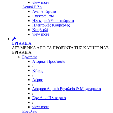
view more
Λευκά Είδη
Ανωστρώματα
Επιστρώματα
Ηλεκτρικά Υποστρώματα
Ηλεκτρικές Κουβέρτες
Κουβερλί
view more
ΕΡΓΑΛΕΙΑ
ΔΕΣ ΜΕΡΙΚΑ ΑΠΌ ΤΑ ΠΡΟΪΌΝΤΑ ΤΗΣ ΚΑΤΗΓΟΡΙΑΣ
ΕΡΓΑΛΕΙΑ
Εργαλεία
Aτομική Προστασία
/
Kήπος
/
Αέρας
/
Διάφορα Δομικά Εργαλεία & Μηχανήματα
/
Εργαλεία Ηλεκτρικά
/
view more
Εργαλεία