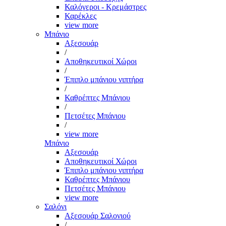
Καλόγεροι - Κρεμάστρες
Καρέκλες
view more
Μπάνιο
Αξεσουάρ
/
Αποθηκευτικοί Χώροι
/
Έπιπλο μπάνιου νιπτήρα
/
Καθρέπτες Μπάνιου
/
Πετσέτες Μπάνιου
/
view more
Μπάνιο
Αξεσουάρ
Αποθηκευτικοί Χώροι
Έπιπλο μπάνιου νιπτήρα
Καθρέπτες Μπάνιου
Πετσέτες Μπάνιου
view more
Σαλόνι
Αξεσουάρ Σαλονιού
/