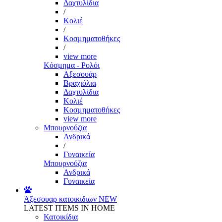
Δαχτυλίδια
/
Κολιέ
/
Κοσμηματοθήκες
/
view more
Κόσμημα - Ρολόι
Αξεσουάρ
Βραχιόλια
Δαχτυλίδια
Κολιέ
Κοσμηματοθήκες
view more
Μπουρνούζια
Ανδρικά
/
Γυναικεία
Μπουρνούζια
Ανδρικά
Γυναικεία
Αξεσουαρ κατοικιδιων
NEW
LATEST ITEMS IN HOME
Κατοικίδια