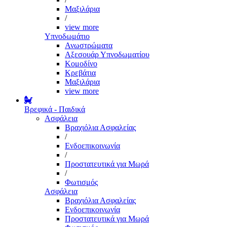
Μαξιλάρια
/
view more
Υπνοδωμάτιο
Ανωστρώματα
Αξεσουάρ Υπνοδωματίου
Κομοδίνο
Κρεβάτια
Μαξιλάρια
view more
Βρεφικά - Παιδικά
Ασφάλεια
Βραχιόλια Ασφαλείας
/
Ενδοεπικοινωνία
/
Προστατευτικά για Μωρά
/
Φωτισμός
Ασφάλεια
Βραχιόλια Ασφαλείας
Ενδοεπικοινωνία
Προστατευτικά για Μωρά