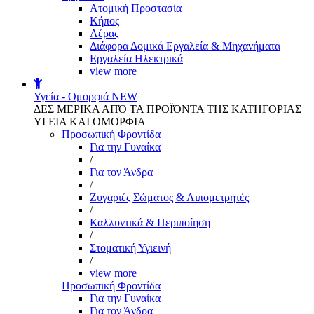
Aτομική Προστασία
Kήπος
Αέρας
Διάφορα Δομικά Εργαλεία & Μηχανήματα
Εργαλεία Ηλεκτρικά
view more
Υγεία - Ομορφιά
NEW
ΔΕΣ ΜΕΡΙΚΑ ΑΠΌ ΤΑ ΠΡΟΪΌΝΤΑ ΤΗΣ ΚΑΤΗΓΟΡΙΑΣ
ΥΓΕΙΑ ΚΑΙ ΟΜΟΡΦΙΑ
Προσωπική Φροντίδα
Για την Γυναίκα
/
Για τον Άνδρα
/
Ζυγαριές Σώματος & Λιπομετρητές
/
Καλλυντικά & Περιποίηση
/
Στοματική Υγιεινή
/
view more
Προσωπική Φροντίδα
Για την Γυναίκα
Για τον Άνδρα