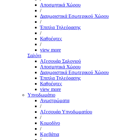
Αποσμητικά Χώρου
/
Διαχωριστικά Εσωτερικού Χώρου
/
Έπιπλα Τηλεόρασης
/
Καθρέφτες
/
view more
Σαλόνι
Αξεσουάρ Σαλονιού
Αποσμητικά Χώρου
Διαχωριστικά Εσωτερικού Χώρου
Έπιπλα Τηλεόρασης
Καθρέφτες
view more
Υπνοδωμάτιο
Ανωστρώματα
/
Αξεσουάρ Υπνοδωματίου
/
Κομοδίνο
/
Κρεβάτια
/