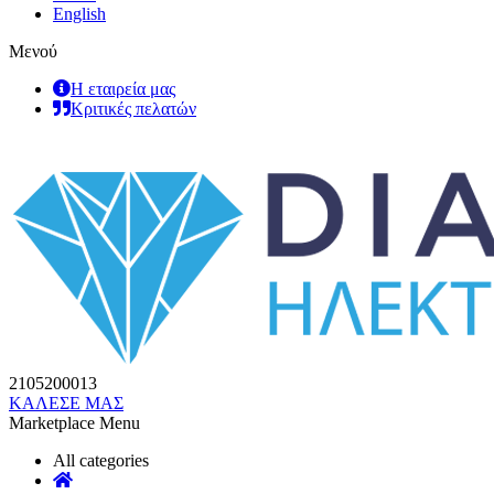
English
Μενού
Η εταιρεία μας
Κριτικές πελατών
2105200013
ΚΑΛΕΣΕ ΜΑΣ
Marketplace Menu
All categories