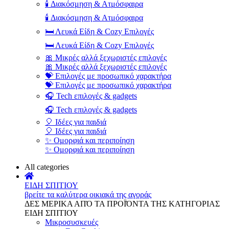
🕯️ Διακόσμηση & Ατμόσφαιρα
🕯️ Διακόσμηση & Ατμόσφαιρα
🛏️ Λευκά Είδη & Cozy Επιλογές
🛏️ Λευκά Είδη & Cozy Επιλογές
🎀 Μικρές αλλά ξεχωριστές επιλογές
🎀 Μικρές αλλά ξεχωριστές επιλογές
💝 Επιλογές με προσωπικό χαρακτήρα
💝 Επιλογές με προσωπικό χαρακτήρα
🎧 Tech επιλογές & gadgets
🎧 Tech επιλογές & gadgets
🎈 Ιδέες για παιδιά
🎈 Ιδέες για παιδιά
✨ Ομορφιά και περιποίηση
✨ Ομορφιά και περιποίηση
All categories
ΕΙΔΗ ΣΠΙΤΙΟΥ
βρείτε τα καλύτερα οικιακά της αγοράς
ΔΕΣ ΜΕΡΙΚΑ ΑΠΌ ΤΑ ΠΡΟΪΌΝΤΑ ΤΗΣ ΚΑΤΗΓΟΡΙΑΣ
ΕΙΔΗ ΣΠΙΤΙΟΥ
Μικροσυσκευές