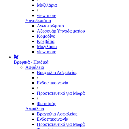
Μαξιλάρια
/
view more
Υπνοδωμάτιο
Ανωστρώματα
Αξεσουάρ Υπνοδωματίου
Κομοδίνο
Κρεβάτια
Μαξιλάρια
view more
Βρεφικά - Παιδικά
Ασφάλεια
Βραχιόλια Ασφαλείας
/
Ενδοεπικοινωνία
/
Προστατευτικά για Μωρά
/
Φωτισμός
Ασφάλεια
Βραχιόλια Ασφαλείας
Ενδοεπικοινωνία
Προστατευτικά για Μωρά