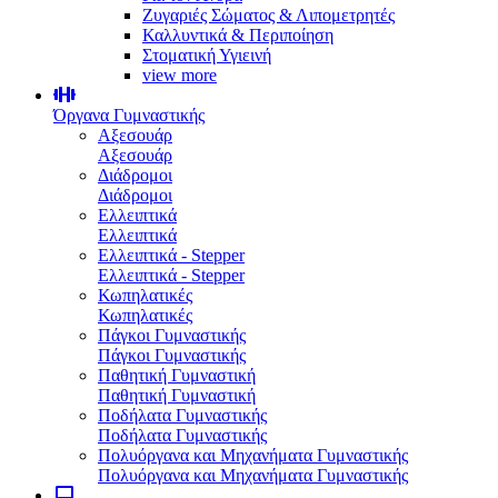
Ζυγαριές Σώματος & Λιπομετρητές
Καλλυντικά & Περιποίηση
Στοματική Υγιεινή
view more
Όργανα Γυμναστικής
Αξεσουάρ
Αξεσουάρ
Διάδρομοι
Διάδρομοι
Ελλειπτικά
Ελλειπτικά
Ελλειπτικά - Stepper
Ελλειπτικά - Stepper
Κωπηλατικές
Κωπηλατικές
Πάγκοι Γυμναστικής
Πάγκοι Γυμναστικής
Παθητική Γυμναστική
Παθητική Γυμναστική
Ποδήλατα Γυμναστικής
Ποδήλατα Γυμναστικής
Πολυόργανα και Μηχανήματα Γυμναστικής
Πολυόργανα και Μηχανήματα Γυμναστικής