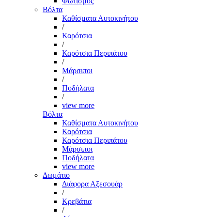
Φωτισμός
Βόλτα
Καθίσματα Αυτοκινήτου
/
Καρότσια
/
Καρότσια Περιπάτου
/
Μάρσιποι
/
Ποδήλατα
/
view more
Βόλτα
Καθίσματα Αυτοκινήτου
Καρότσια
Καρότσια Περιπάτου
Μάρσιποι
Ποδήλατα
view more
Δωμάτιο
Διάφορα Αξεσουάρ
/
Κρεβάτια
/