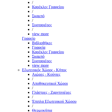
/
Καρέκλες Γραφείου
/
Σκαμπό
/
Συρταριέρες
/
view more
Γραφείο
Βιβλιοθήκες
Γραφεία
Καρέκλες Γραφείου
Σκαμπό
Συρταριέρες
view more
Εξωτερικός Χώρος - Κήπος
Αιώρες - Κούνιες
/
Αποθηκευτικοί Χώροι
/
Γλάστρες - Ζαρντινιέρες
/
Έπιπλα Εξωτερικού Χώρου
/
Θερμοκήπια