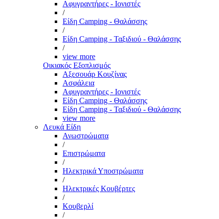
Αφυγραντήρες - Ιονιστές
/
Είδη Camping - Θαλάσσης
/
Είδη Camping - Ταξιδιού - Θαλάσσης
/
view more
Οικιακός Εξοπλισμός
Αξεσουάρ Κουζίνας
Ασφάλεια
Αφυγραντήρες - Ιονιστές
Είδη Camping - Θαλάσσης
Είδη Camping - Ταξιδιού - Θαλάσσης
view more
Λευκά Είδη
Ανωστρώματα
/
Επιστρώματα
/
Ηλεκτρικά Υποστρώματα
/
Ηλεκτρικές Κουβέρτες
/
Κουβερλί
/