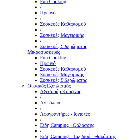
Fun Cooking
/
Πρωινό
/
Συσκευές Καθαρισμού
/
Συσκευές Μαγειρικής
/
Συσκευές Σιδερώματος
Μικροσυσκευές
Fun Cooking
Πρωινό
Συσκευές Καθαρισμού
Συσκευές Μαγειρικής
Συσκευές Σιδερώματος
Οικιακός Εξοπλισμός
Αξεσουάρ Κουζίνας
/
Ασφάλεια
/
Αφυγραντήρες - Ιονιστές
/
Είδη Camping - Θαλάσσης
/
Είδη Camping - Ταξιδιού - Θαλάσσης