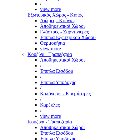
/
view more
Εξωτερικός Χώρος - Κήπος
Αιώρες - Κούνιες
Αποθηκευτικοί Χώροι
Γλάστρες - Ζαρντινιέρες
Έπιπλα Εξωτερικού Χώρου
Θερμοκήπια
view more
Κουζίνα - Τραπεζαρία
Αποθηκευτικοί Χώροι
/
Έπιπλα Εισόδου
/
Έπιπλα Υποδοχής
/
Καλόγεροι - Κρεμάστρες
/
Καρέκλες
/
view more
Κουζίνα - Τραπεζαρία
Αποθηκευτικοί Χώροι
Έπιπλα Εισόδου
Έπιπλα Υποδοχής