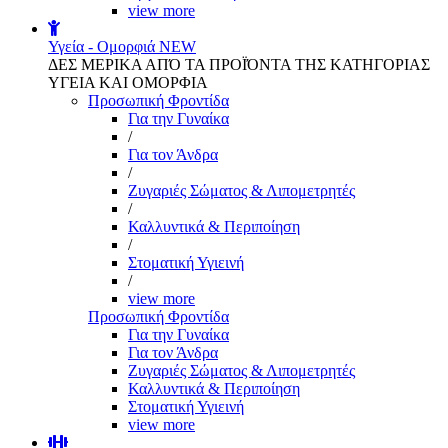
view more
Υγεία - Ομορφιά
NEW
ΔΕΣ ΜΕΡΙΚΑ ΑΠΌ ΤΑ ΠΡΟΪΌΝΤΑ ΤΗΣ ΚΑΤΗΓΟΡΙΑΣ
ΥΓΕΙΑ ΚΑΙ ΟΜΟΡΦΙΑ
Προσωπική Φροντίδα
Για την Γυναίκα
/
Για τον Άνδρα
/
Ζυγαριές Σώματος & Λιπομετρητές
/
Καλλυντικά & Περιποίηση
/
Στοματική Υγιεινή
/
view more
Προσωπική Φροντίδα
Για την Γυναίκα
Για τον Άνδρα
Ζυγαριές Σώματος & Λιπομετρητές
Καλλυντικά & Περιποίηση
Στοματική Υγιεινή
view more