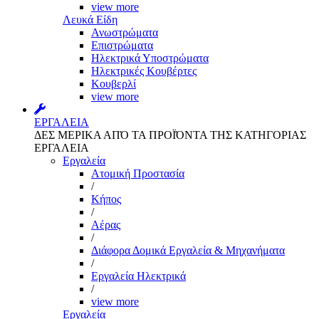
view more
Λευκά Είδη
Ανωστρώματα
Επιστρώματα
Ηλεκτρικά Υποστρώματα
Ηλεκτρικές Κουβέρτες
Κουβερλί
view more
ΕΡΓΑΛΕΙΑ
ΔΕΣ ΜΕΡΙΚΑ ΑΠΌ ΤΑ ΠΡΟΪΌΝΤΑ ΤΗΣ ΚΑΤΗΓΟΡΙΑΣ
ΕΡΓΑΛΕΙΑ
Εργαλεία
Aτομική Προστασία
/
Kήπος
/
Αέρας
/
Διάφορα Δομικά Εργαλεία & Μηχανήματα
/
Εργαλεία Ηλεκτρικά
/
view more
Εργαλεία