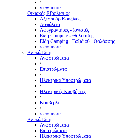
/
view more
Οικιακός Εξοπλισμός
Αξεσουάρ Κουζίνας
Ασφάλεια
Αφυγραντήρες - Ιονιστές
Είδη Camping - Θαλάσσης
Είδη Camping - Ταξιδιού - Θαλάσσης
view more
Λευκά Είδη
Ανωστρώματα
/
Επιστρώματα
/
Ηλεκτρικά Υποστρώματα
/
Ηλεκτρικές Κουβέρτες
/
Κουβερλί
/
view more
Λευκά Είδη
Ανωστρώματα
Επιστρώματα
Ηλεκτρικά Υποστρώματα