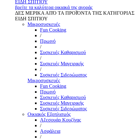
ΕΙΔΗ ΣΠΙΤΙΟΥ
βρείτε τα καλύτερα οικιακά της αγοράς
ΔΕΣ ΜΕΡΙΚΑ ΑΠΌ ΤΑ ΠΡΟΪΌΝΤΑ ΤΗΣ ΚΑΤΗΓΟΡΙΑΣ
ΕΙΔΗ ΣΠΙΤΙΟΥ
Μικροσυσκευές
Fun Cooking
/
Πρωινό
/
Συσκευές Καθαρισμού
/
Συσκευές Μαγειρικής
/
Συσκευές Σιδερώματος
Μικροσυσκευές
Fun Cooking
Πρωινό
Συσκευές Καθαρισμού
Συσκευές Μαγειρικής
Συσκευές Σιδερώματος
Οικιακός Εξοπλισμός
Αξεσουάρ Κουζίνας
/
Ασφάλεια
/