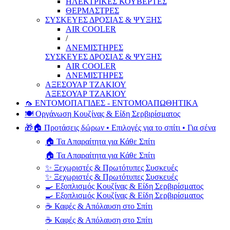
ΗΛΕΚΤΡΙΚΕΣ ΚΟΥΒΕΡΤΕΣ
ΘΕΡΜΑΣΤΡΕΣ
ΣΥΣΚΕΥΕΣ ΔΡΟΣΙΑΣ & ΨΥΞΗΣ
AIR COOLER
/
ΑΝΕΜΙΣΤΗΡΕΣ
ΣΥΣΚΕΥΕΣ ΔΡΟΣΙΑΣ & ΨΥΞΗΣ
AIR COOLER
ΑΝΕΜΙΣΤΗΡΕΣ
ΑΞΕΣΟΥΑΡ ΤΖΑΚΙΟΥ
ΑΞΕΣΟΥΑΡ ΤΖΑΚΙΟΥ
🦟 ΕΝΤΟΜΟΠΑΓΙΔΕΣ - ΕΝΤΟΜΟΑΠΩΘΗΤΙΚΑ
🍽️ Οργάνωση Κουζίνας & Είδη Σερβιρίσματος
🎁🏠 Προτάσεις δώρων • Επιλογές για το σπίτι • Για σένα
🏠 Τα Απαραίτητα για Κάθε Σπίτι
🏠 Τα Απαραίτητα για Κάθε Σπίτι
✨ Ξεχωριστές & Πρωτότυπες Συσκευές
✨ Ξεχωριστές & Πρωτότυπες Συσκευές
🍳 Εξοπλισμός Κουζίνας & Είδη Σερβιρίσματος
🍳 Εξοπλισμός Κουζίνας & Είδη Σερβιρίσματος
☕ Καφές & Απόλαυση στο Σπίτι
☕ Καφές & Απόλαυση στο Σπίτι