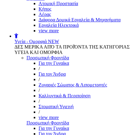
Aτομική Προστασία
Kήπος
Αέρας
Διάφορα Δομικά Εργαλεία & Μηχανήματα
Εργαλεία Ηλεκτρικά
view more
Υγεία - Ομορφιά
NEW
ΔΕΣ ΜΕΡΙΚΑ ΑΠΌ ΤΑ ΠΡΟΪΌΝΤΑ ΤΗΣ ΚΑΤΗΓΟΡΙΑΣ
ΥΓΕΙΑ ΚΑΙ ΟΜΟΡΦΙΑ
Προσωπική Φροντίδα
Για την Γυναίκα
/
Για τον Άνδρα
/
Ζυγαριές Σώματος & Λιπομετρητές
/
Καλλυντικά & Περιποίηση
/
Στοματική Υγιεινή
/
view more
Προσωπική Φροντίδα
Για την Γυναίκα
Για τον Άνδρα