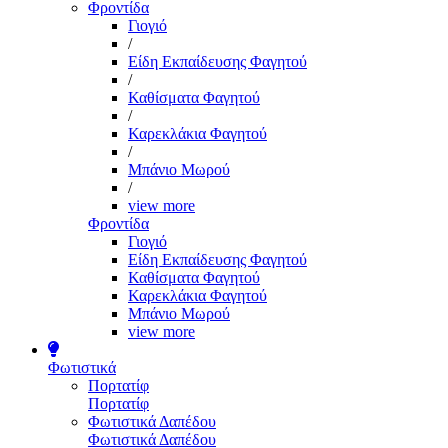
Φροντίδα
Γιογιό
/
Είδη Εκπαίδευσης Φαγητού
/
Καθίσματα Φαγητού
/
Καρεκλάκια Φαγητού
/
Μπάνιο Μωρού
/
view more
Φροντίδα
Γιογιό
Είδη Εκπαίδευσης Φαγητού
Καθίσματα Φαγητού
Καρεκλάκια Φαγητού
Μπάνιο Μωρού
view more
Φωτιστικά
Πορτατίφ
Πορτατίφ
Φωτιστικά Δαπέδου
Φωτιστικά Δαπέδου