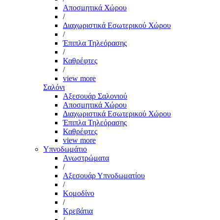
Αποσμητικά Χώρου
/
Διαχωριστικά Εσωτερικού Χώρου
/
Έπιπλα Τηλεόρασης
/
Καθρέφτες
/
view more
Σαλόνι
Αξεσουάρ Σαλονιού
Αποσμητικά Χώρου
Διαχωριστικά Εσωτερικού Χώρου
Έπιπλα Τηλεόρασης
Καθρέφτες
view more
Υπνοδωμάτιο
Ανωστρώματα
/
Αξεσουάρ Υπνοδωματίου
/
Κομοδίνο
/
Κρεβάτια
/