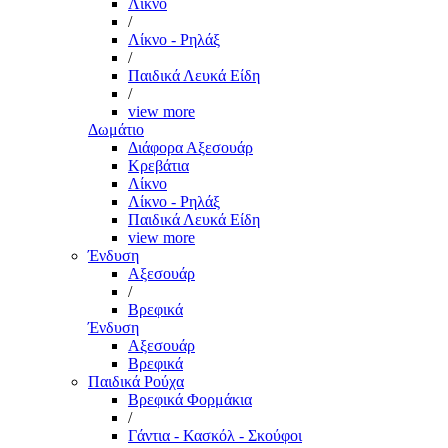
Λίκνο
/
Λίκνο - Ρηλάξ
/
Παιδικά Λευκά Είδη
/
view more
Δωμάτιο
Διάφορα Αξεσουάρ
Κρεβάτια
Λίκνο
Λίκνο - Ρηλάξ
Παιδικά Λευκά Είδη
view more
Ένδυση
Αξεσουάρ
/
Βρεφικά
Ένδυση
Αξεσουάρ
Βρεφικά
Παιδικά Ρούχα
Βρεφικά Φορμάκια
/
Γάντια - Κασκόλ - Σκούφοι