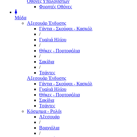
Οθόνες Υπολογιστών
Φορητές Οθόνες
Μόδα
Αξεσουάρ Ένδυσης
Γάντια - Σκούφοι - Κασκόλ
/
Γυαλιά Ηλίου
/
Θήκες - Πορτοφόλια
/
Σακίδια
/
Τσάντες
Αξεσουάρ Ένδυσης
Γάντια - Σκούφοι - Κασκόλ
Γυαλιά Ηλίου
Θήκες - Πορτοφόλια
Σακίδια
Τσάντες
Κόσμημα - Ρολόι
Αξεσουάρ
/
Βραχιόλια
/