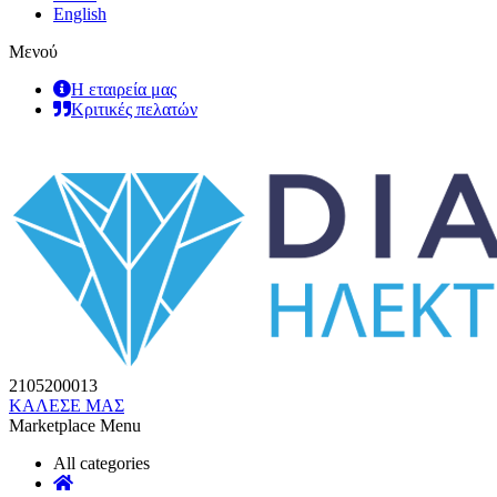
English
Μενού
Η εταιρεία μας
Κριτικές πελατών
2105200013
ΚΑΛΕΣΕ ΜΑΣ
Marketplace Menu
All categories