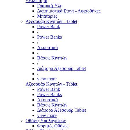
Αναλώσιμα
Γραφική Ύλη
Διαφημιστικά Σταντ - Αφισοθήκες
Μπαταρίες
Αξεσουάρ Κινητών - Tablet
Power Bank
/
Power Banks
/
Ακουστικά
/
Βάσεις Κινητών
/
Διάφορα Αξεσουάρ Tablet
/
view more
Αξεσουάρ Κινητών - Tablet
Power Bank
Power Banks
Ακουστικά
Βάσεις Κινητών
Διάφορα Αξεσουάρ Tablet
view more
Οθόνες Υπολογιστών
Φορητές Οθόνες