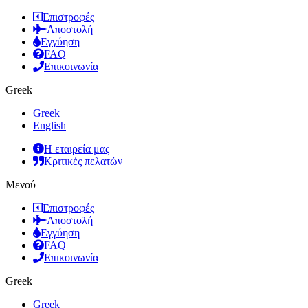
Επιστροφές
Αποστολή
Εγγύηση
FAQ
Επικοινωνία
Greek
Greek
English
Η εταιρεία μας
Κριτικές πελατών
Μενού
Επιστροφές
Αποστολή
Εγγύηση
FAQ
Επικοινωνία
Greek
Greek