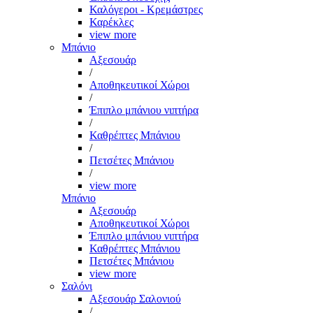
Καλόγεροι - Κρεμάστρες
Καρέκλες
view more
Μπάνιο
Αξεσουάρ
/
Αποθηκευτικοί Χώροι
/
Έπιπλο μπάνιου νιπτήρα
/
Καθρέπτες Μπάνιου
/
Πετσέτες Μπάνιου
/
view more
Μπάνιο
Αξεσουάρ
Αποθηκευτικοί Χώροι
Έπιπλο μπάνιου νιπτήρα
Καθρέπτες Μπάνιου
Πετσέτες Μπάνιου
view more
Σαλόνι
Αξεσουάρ Σαλονιού
/