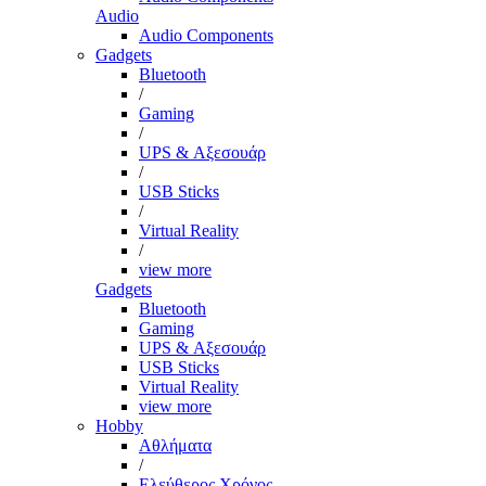
Audio
Audio Components
Gadgets
Bluetooth
/
Gaming
/
UPS & Αξεσουάρ
/
USB Sticks
/
Virtual Reality
/
view more
Gadgets
Bluetooth
Gaming
UPS & Αξεσουάρ
USB Sticks
Virtual Reality
view more
Hobby
Αθλήματα
/
Ελεύθερος Χρόνος