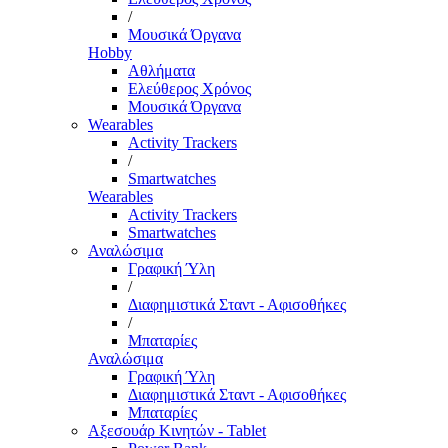
/
Μουσικά Όργανα
Hobby
Αθλήματα
Ελεύθερος Χρόνος
Μουσικά Όργανα
Wearables
Activity Trackers
/
Smartwatches
Wearables
Activity Trackers
Smartwatches
Αναλώσιμα
Γραφική Ύλη
/
Διαφημιστικά Σταντ - Αφισοθήκες
/
Μπαταρίες
Αναλώσιμα
Γραφική Ύλη
Διαφημιστικά Σταντ - Αφισοθήκες
Μπαταρίες
Αξεσουάρ Κινητών - Tablet