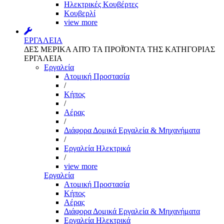
Ηλεκτρικές Κουβέρτες
Κουβερλί
view more
ΕΡΓΑΛΕΙΑ
ΔΕΣ ΜΕΡΙΚΑ ΑΠΌ ΤΑ ΠΡΟΪΌΝΤΑ ΤΗΣ ΚΑΤΗΓΟΡΙΑΣ
ΕΡΓΑΛΕΙΑ
Εργαλεία
Aτομική Προστασία
/
Kήπος
/
Αέρας
/
Διάφορα Δομικά Εργαλεία & Μηχανήματα
/
Εργαλεία Ηλεκτρικά
/
view more
Εργαλεία
Aτομική Προστασία
Kήπος
Αέρας
Διάφορα Δομικά Εργαλεία & Μηχανήματα
Εργαλεία Ηλεκτρικά