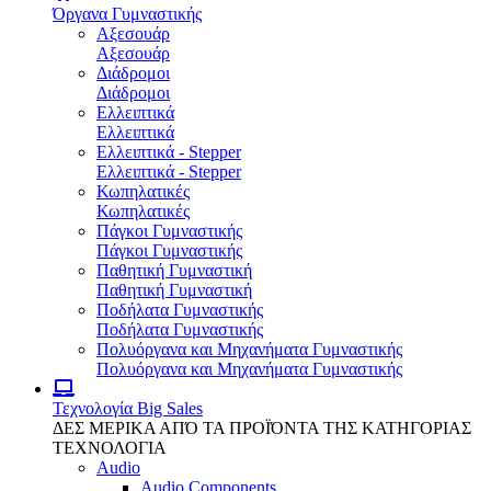
Όργανα Γυμναστικής
Αξεσουάρ
Αξεσουάρ
Διάδρομοι
Διάδρομοι
Ελλειπτικά
Ελλειπτικά
Ελλειπτικά - Stepper
Ελλειπτικά - Stepper
Κωπηλατικές
Κωπηλατικές
Πάγκοι Γυμναστικής
Πάγκοι Γυμναστικής
Παθητική Γυμναστική
Παθητική Γυμναστική
Ποδήλατα Γυμναστικής
Ποδήλατα Γυμναστικής
Πολυόργανα και Μηχανήματα Γυμναστικής
Πολυόργανα και Μηχανήματα Γυμναστικής
Τεχνολογία
Big Sales
ΔΕΣ ΜΕΡΙΚΑ ΑΠΌ ΤΑ ΠΡΟΪΌΝΤΑ ΤΗΣ ΚΑΤΗΓΟΡΙΑΣ
ΤΕΧΝΟΛΟΓΙΑ
Audio
Audio Components