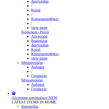
Δαχτυλίδια
/
Κολιέ
/
Κοσμηματοθήκες
/
view more
Κόσμημα - Ρολόι
Αξεσουάρ
Βραχιόλια
Δαχτυλίδια
Κολιέ
Κοσμηματοθήκες
view more
Μπουρνούζια
Ανδρικά
/
Γυναικεία
Μπουρνούζια
Ανδρικά
Γυναικεία
Αξεσουαρ κατοικιδιων
NEW
LATEST ITEMS IN HOME
Κατοικίδια