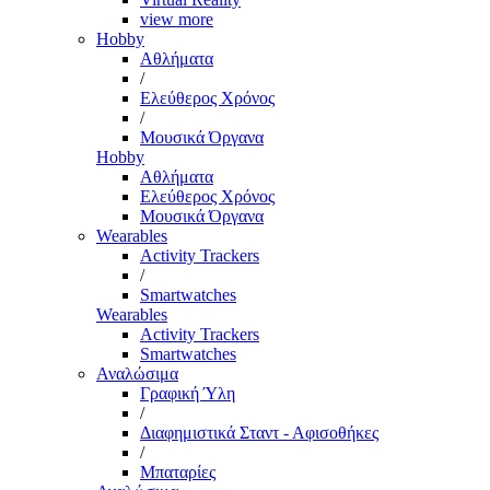
view more
Hobby
Αθλήματα
/
Ελεύθερος Χρόνος
/
Μουσικά Όργανα
Hobby
Αθλήματα
Ελεύθερος Χρόνος
Μουσικά Όργανα
Wearables
Activity Trackers
/
Smartwatches
Wearables
Activity Trackers
Smartwatches
Αναλώσιμα
Γραφική Ύλη
/
Διαφημιστικά Σταντ - Αφισοθήκες
/
Μπαταρίες