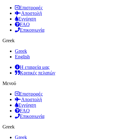
Επιστροφές
Αποστολή
Εγγύηση
FAQ
Επικοινωνία
Greek
Greek
English
Η εταιρεία μας
Κριτικές πελατών
Μενού
Επιστροφές
Αποστολή
Εγγύηση
FAQ
Επικοινωνία
Greek
Greek