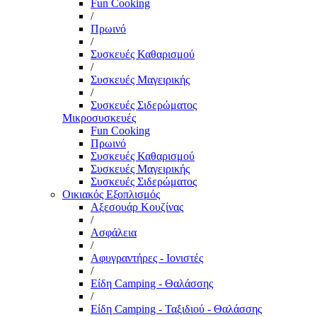
Fun Cooking
/
Πρωινό
/
Συσκευές Καθαρισμού
/
Συσκευές Μαγειρικής
/
Συσκευές Σιδερώματος
Μικροσυσκευές
Fun Cooking
Πρωινό
Συσκευές Καθαρισμού
Συσκευές Μαγειρικής
Συσκευές Σιδερώματος
Οικιακός Εξοπλισμός
Αξεσουάρ Κουζίνας
/
Ασφάλεια
/
Αφυγραντήρες - Ιονιστές
/
Είδη Camping - Θαλάσσης
/
Είδη Camping - Ταξιδιού - Θαλάσσης