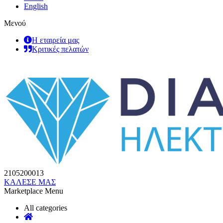
English
Μενού
Η εταιρεία μας
Κριτικές πελατών
2105200013
ΚΑΛΕΣΕ ΜΑΣ
Marketplace Menu
All categories