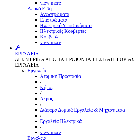
view more
Λευκά Είδη
Ανωστρώματα
Επιστρώματα
Ηλεκτρικά Υποστρώματα
Ηλεκτρικές Κουβέρτες
Κουβερλί
view more
ΕΡΓΑΛΕΙΑ
ΔΕΣ ΜΕΡΙΚΑ ΑΠΌ ΤΑ ΠΡΟΪΌΝΤΑ ΤΗΣ ΚΑΤΗΓΟΡΙΑΣ
ΕΡΓΑΛΕΙΑ
Εργαλεία
Aτομική Προστασία
/
Kήπος
/
Αέρας
/
Διάφορα Δομικά Εργαλεία & Μηχανήματα
/
Εργαλεία Ηλεκτρικά
/
view more
Εργαλεία