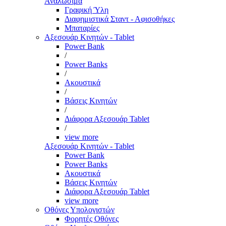
Αναλώσιμα
Γραφική Ύλη
Διαφημιστικά Σταντ - Αφισοθήκες
Μπαταρίες
Αξεσουάρ Κινητών - Tablet
Power Bank
/
Power Banks
/
Ακουστικά
/
Βάσεις Κινητών
/
Διάφορα Αξεσουάρ Tablet
/
view more
Αξεσουάρ Κινητών - Tablet
Power Bank
Power Banks
Ακουστικά
Βάσεις Κινητών
Διάφορα Αξεσουάρ Tablet
view more
Οθόνες Υπολογιστών
Φορητές Οθόνες