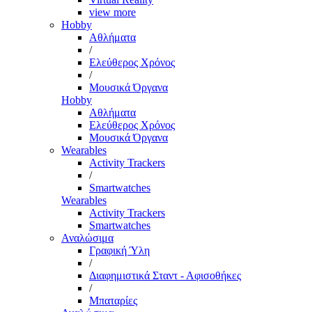
view more
Hobby
Αθλήματα
/
Ελεύθερος Χρόνος
/
Μουσικά Όργανα
Hobby
Αθλήματα
Ελεύθερος Χρόνος
Μουσικά Όργανα
Wearables
Activity Trackers
/
Smartwatches
Wearables
Activity Trackers
Smartwatches
Αναλώσιμα
Γραφική Ύλη
/
Διαφημιστικά Σταντ - Αφισοθήκες
/
Μπαταρίες