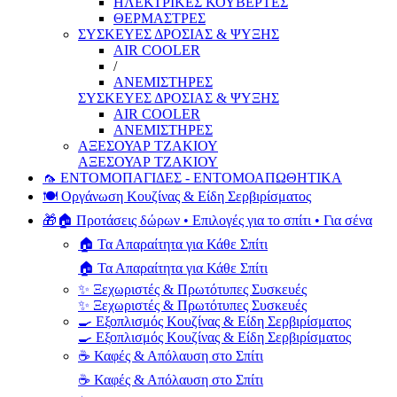
ΗΛΕΚΤΡΙΚΕΣ ΚΟΥΒΕΡΤΕΣ
ΘΕΡΜΑΣΤΡΕΣ
ΣΥΣΚΕΥΕΣ ΔΡΟΣΙΑΣ & ΨΥΞΗΣ
AIR COOLER
/
ΑΝΕΜΙΣΤΗΡΕΣ
ΣΥΣΚΕΥΕΣ ΔΡΟΣΙΑΣ & ΨΥΞΗΣ
AIR COOLER
ΑΝΕΜΙΣΤΗΡΕΣ
ΑΞΕΣΟΥΑΡ ΤΖΑΚΙΟΥ
ΑΞΕΣΟΥΑΡ ΤΖΑΚΙΟΥ
🦟 ΕΝΤΟΜΟΠΑΓΙΔΕΣ - ΕΝΤΟΜΟΑΠΩΘΗΤΙΚΑ
🍽️ Οργάνωση Κουζίνας & Είδη Σερβιρίσματος
🎁🏠 Προτάσεις δώρων • Επιλογές για το σπίτι • Για σένα
🏠 Τα Απαραίτητα για Κάθε Σπίτι
🏠 Τα Απαραίτητα για Κάθε Σπίτι
✨ Ξεχωριστές & Πρωτότυπες Συσκευές
✨ Ξεχωριστές & Πρωτότυπες Συσκευές
🍳 Εξοπλισμός Κουζίνας & Είδη Σερβιρίσματος
🍳 Εξοπλισμός Κουζίνας & Είδη Σερβιρίσματος
☕ Καφές & Απόλαυση στο Σπίτι
☕ Καφές & Απόλαυση στο Σπίτι