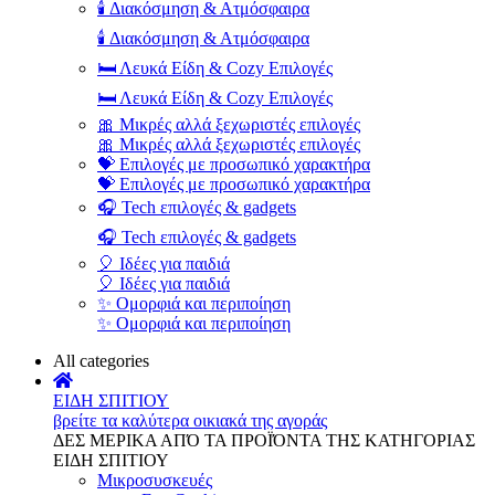
🕯️ Διακόσμηση & Ατμόσφαιρα
🕯️ Διακόσμηση & Ατμόσφαιρα
🛏️ Λευκά Είδη & Cozy Επιλογές
🛏️ Λευκά Είδη & Cozy Επιλογές
🎀 Μικρές αλλά ξεχωριστές επιλογές
🎀 Μικρές αλλά ξεχωριστές επιλογές
💝 Επιλογές με προσωπικό χαρακτήρα
💝 Επιλογές με προσωπικό χαρακτήρα
🎧 Tech επιλογές & gadgets
🎧 Tech επιλογές & gadgets
🎈 Ιδέες για παιδιά
🎈 Ιδέες για παιδιά
✨ Ομορφιά και περιποίηση
✨ Ομορφιά και περιποίηση
All categories
ΕΙΔΗ ΣΠΙΤΙΟΥ
βρείτε τα καλύτερα οικιακά της αγοράς
ΔΕΣ ΜΕΡΙΚΑ ΑΠΌ ΤΑ ΠΡΟΪΌΝΤΑ ΤΗΣ ΚΑΤΗΓΟΡΙΑΣ
ΕΙΔΗ ΣΠΙΤΙΟΥ
Μικροσυσκευές