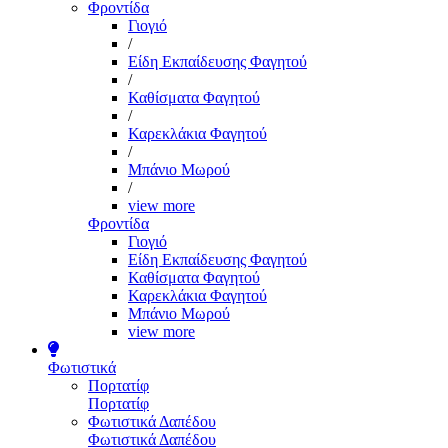
Φροντίδα
Γιογιό
/
Είδη Εκπαίδευσης Φαγητού
/
Καθίσματα Φαγητού
/
Καρεκλάκια Φαγητού
/
Μπάνιο Μωρού
/
view more
Φροντίδα
Γιογιό
Είδη Εκπαίδευσης Φαγητού
Καθίσματα Φαγητού
Καρεκλάκια Φαγητού
Μπάνιο Μωρού
view more
Φωτιστικά
Πορτατίφ
Πορτατίφ
Φωτιστικά Δαπέδου
Φωτιστικά Δαπέδου