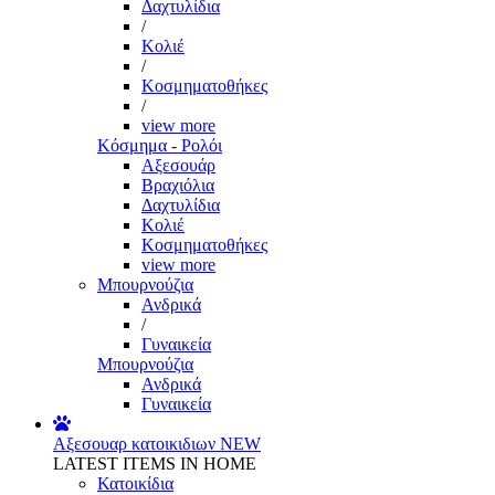
Δαχτυλίδια
/
Κολιέ
/
Κοσμηματοθήκες
/
view more
Κόσμημα - Ρολόι
Αξεσουάρ
Βραχιόλια
Δαχτυλίδια
Κολιέ
Κοσμηματοθήκες
view more
Μπουρνούζια
Ανδρικά
/
Γυναικεία
Μπουρνούζια
Ανδρικά
Γυναικεία
Αξεσουαρ κατοικιδιων
NEW
LATEST ITEMS IN HOME
Κατοικίδια