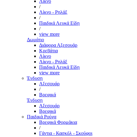
Λίκνο
/
Λίκνο - Ρηλάξ
/
Παιδικά Λευκά Είδη
/
view more
Δωμάτιο
Διάφορα Αξεσουάρ
Κρεβάτια
Λίκνο
Λίκνο - Ρηλάξ
Παιδικά Λευκά Είδη
view more
Ένδυση
Αξεσουάρ
/
Βρεφικά
Ένδυση
Αξεσουάρ
Βρεφικά
Παιδικά Ρούχα
Βρεφικά Φορμάκια
/
Γάντια - Κασκόλ - Σκούφοι