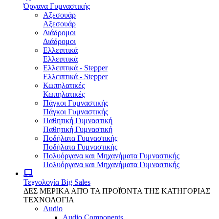
Όργανα Γυμναστικής
Αξεσουάρ
Αξεσουάρ
Διάδρομοι
Διάδρομοι
Ελλειπτικά
Ελλειπτικά
Ελλειπτικά - Stepper
Ελλειπτικά - Stepper
Κωπηλατικές
Κωπηλατικές
Πάγκοι Γυμναστικής
Πάγκοι Γυμναστικής
Παθητική Γυμναστική
Παθητική Γυμναστική
Ποδήλατα Γυμναστικής
Ποδήλατα Γυμναστικής
Πολυόργανα και Μηχανήματα Γυμναστικής
Πολυόργανα και Μηχανήματα Γυμναστικής
Τεχνολογία
Big Sales
ΔΕΣ ΜΕΡΙΚΑ ΑΠΌ ΤΑ ΠΡΟΪΌΝΤΑ ΤΗΣ ΚΑΤΗΓΟΡΙΑΣ
ΤΕΧΝΟΛΟΓΙΑ
Audio
Audio Components