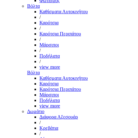
Φωτισμός
Βόλτα
Καθίσματα Αυτοκινήτου
/
Καρότσια
/
Καρότσια Περιπάτου
/
Μάρσιποι
/
Ποδήλατα
/
view more
Βόλτα
Καθίσματα Αυτοκινήτου
Καρότσια
Καρότσια Περιπάτου
Μάρσιποι
Ποδήλατα
view more
Δωμάτιο
Διάφορα Αξεσουάρ
/
Κρεβάτια
/