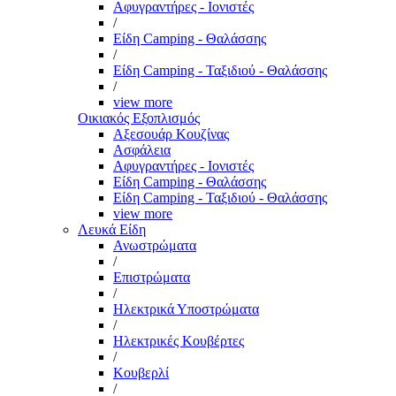
Αφυγραντήρες - Ιονιστές
/
Είδη Camping - Θαλάσσης
/
Είδη Camping - Ταξιδιού - Θαλάσσης
/
view more
Οικιακός Εξοπλισμός
Αξεσουάρ Κουζίνας
Ασφάλεια
Αφυγραντήρες - Ιονιστές
Είδη Camping - Θαλάσσης
Είδη Camping - Ταξιδιού - Θαλάσσης
view more
Λευκά Είδη
Ανωστρώματα
/
Επιστρώματα
/
Ηλεκτρικά Υποστρώματα
/
Ηλεκτρικές Κουβέρτες
/
Κουβερλί
/