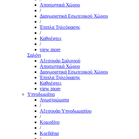
Αποσμητικά Χώρου
/
Διαχωριστικά Εσωτερικού Χώρου
/
Έπιπλα Τηλεόρασης
/
Καθρέφτες
/
view more
Σαλόνι
Αξεσουάρ Σαλονιού
Αποσμητικά Χώρου
Διαχωριστικά Εσωτερικού Χώρου
Έπιπλα Τηλεόρασης
Καθρέφτες
view more
Υπνοδωμάτιο
Ανωστρώματα
/
Αξεσουάρ Υπνοδωματίου
/
Κομοδίνο
/
Κρεβάτια
/