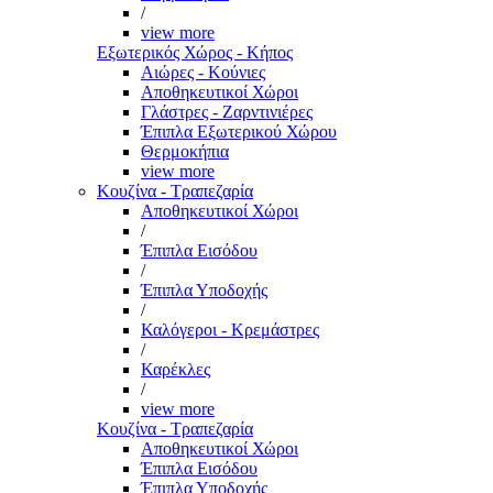
/
view more
Εξωτερικός Χώρος - Κήπος
Αιώρες - Κούνιες
Αποθηκευτικοί Χώροι
Γλάστρες - Ζαρντινιέρες
Έπιπλα Εξωτερικού Χώρου
Θερμοκήπια
view more
Κουζίνα - Τραπεζαρία
Αποθηκευτικοί Χώροι
/
Έπιπλα Εισόδου
/
Έπιπλα Υποδοχής
/
Καλόγεροι - Κρεμάστρες
/
Καρέκλες
/
view more
Κουζίνα - Τραπεζαρία
Αποθηκευτικοί Χώροι
Έπιπλα Εισόδου
Έπιπλα Υποδοχής