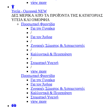
view more
Υγεία - Ομορφιά
NEW
ΔΕΣ ΜΕΡΙΚΑ ΑΠΌ ΤΑ ΠΡΟΪΌΝΤΑ ΤΗΣ ΚΑΤΗΓΟΡΙΑΣ
ΥΓΕΙΑ ΚΑΙ ΟΜΟΡΦΙΑ
Προσωπική Φροντίδα
Για την Γυναίκα
/
Για τον Άνδρα
/
Ζυγαριές Σώματος & Λιπομετρητές
/
Καλλυντικά & Περιποίηση
/
Στοματική Υγιεινή
/
view more
Προσωπική Φροντίδα
Για την Γυναίκα
Για τον Άνδρα
Ζυγαριές Σώματος & Λιπομετρητές
Καλλυντικά & Περιποίηση
Στοματική Υγιεινή
view more