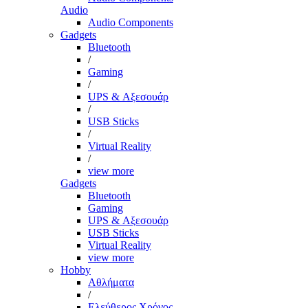
Audio
Audio Components
Gadgets
Bluetooth
/
Gaming
/
UPS & Αξεσουάρ
/
USB Sticks
/
Virtual Reality
/
view more
Gadgets
Bluetooth
Gaming
UPS & Αξεσουάρ
USB Sticks
Virtual Reality
view more
Hobby
Αθλήματα
/
Ελεύθερος Χρόνος