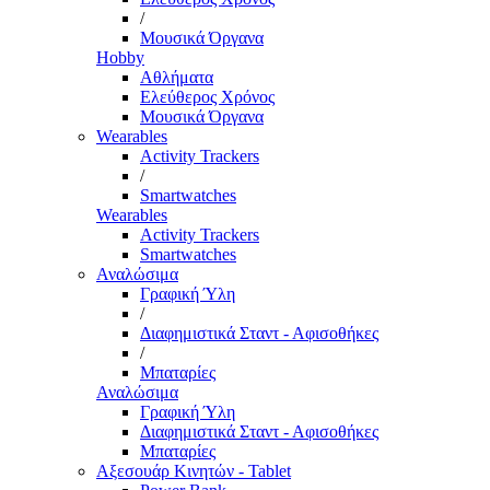
/
Μουσικά Όργανα
Hobby
Αθλήματα
Ελεύθερος Χρόνος
Μουσικά Όργανα
Wearables
Activity Trackers
/
Smartwatches
Wearables
Activity Trackers
Smartwatches
Αναλώσιμα
Γραφική Ύλη
/
Διαφημιστικά Σταντ - Αφισοθήκες
/
Μπαταρίες
Αναλώσιμα
Γραφική Ύλη
Διαφημιστικά Σταντ - Αφισοθήκες
Μπαταρίες
Αξεσουάρ Κινητών - Tablet