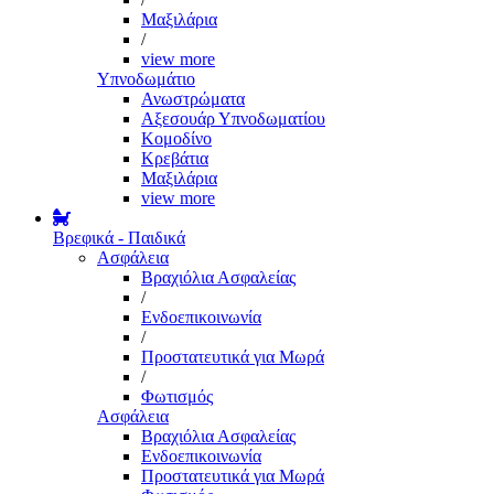
Μαξιλάρια
/
view more
Υπνοδωμάτιο
Ανωστρώματα
Αξεσουάρ Υπνοδωματίου
Κομοδίνο
Κρεβάτια
Μαξιλάρια
view more
Βρεφικά - Παιδικά
Ασφάλεια
Βραχιόλια Ασφαλείας
/
Ενδοεπικοινωνία
/
Προστατευτικά για Μωρά
/
Φωτισμός
Ασφάλεια
Βραχιόλια Ασφαλείας
Ενδοεπικοινωνία
Προστατευτικά για Μωρά