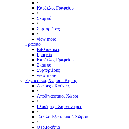
/
Καρέκλες Γραφείου
/
Σκαμπό
/
Συρταριέρες
/
view more
Γραφείο
Βιβλιοθήκες
Γραφεία
Καρέκλες Γραφείου
Σκαμπό
Συρταριέρες
view more
Εξωτερικός Χώρος - Κήπος
Αιώρες - Κούνιες
/
Αποθηκευτικοί Χώροι
/
Γλάστρες - Ζαρντινιέρες
/
Έπιπλα Εξωτερικού Χώρου
/
Θερμοκήπια