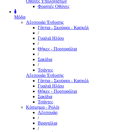
Οθόνες Υπολογιστών
Φορητές Οθόνες
Μόδα
Αξεσουάρ Ένδυσης
Γάντια - Σκούφοι - Κασκόλ
/
Γυαλιά Ηλίου
/
Θήκες - Πορτοφόλια
/
Σακίδια
/
Τσάντες
Αξεσουάρ Ένδυσης
Γάντια - Σκούφοι - Κασκόλ
Γυαλιά Ηλίου
Θήκες - Πορτοφόλια
Σακίδια
Τσάντες
Κόσμημα - Ρολόι
Αξεσουάρ
/
Βραχιόλια
/