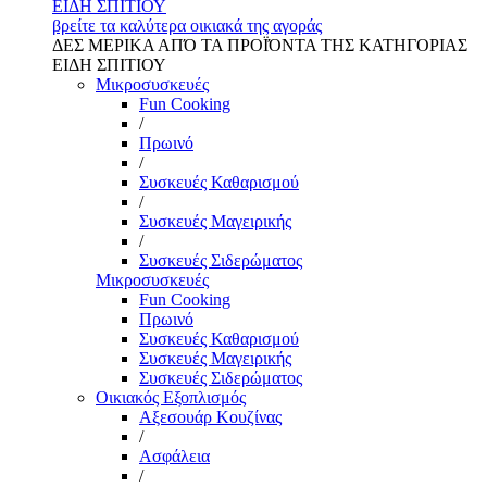
ΕΙΔΗ ΣΠΙΤΙΟΥ
βρείτε τα καλύτερα οικιακά της αγοράς
ΔΕΣ ΜΕΡΙΚΑ ΑΠΌ ΤΑ ΠΡΟΪΌΝΤΑ ΤΗΣ ΚΑΤΗΓΟΡΙΑΣ
ΕΙΔΗ ΣΠΙΤΙΟΥ
Μικροσυσκευές
Fun Cooking
/
Πρωινό
/
Συσκευές Καθαρισμού
/
Συσκευές Μαγειρικής
/
Συσκευές Σιδερώματος
Μικροσυσκευές
Fun Cooking
Πρωινό
Συσκευές Καθαρισμού
Συσκευές Μαγειρικής
Συσκευές Σιδερώματος
Οικιακός Εξοπλισμός
Αξεσουάρ Κουζίνας
/
Ασφάλεια
/