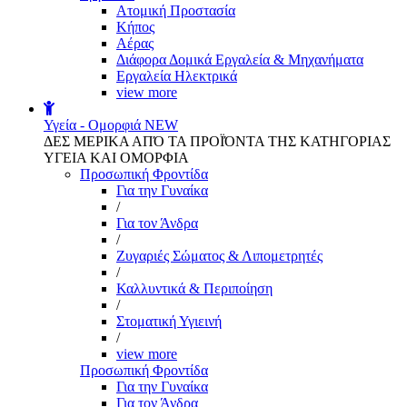
Aτομική Προστασία
Kήπος
Αέρας
Διάφορα Δομικά Εργαλεία & Μηχανήματα
Εργαλεία Ηλεκτρικά
view more
Υγεία - Ομορφιά
NEW
ΔΕΣ ΜΕΡΙΚΑ ΑΠΌ ΤΑ ΠΡΟΪΌΝΤΑ ΤΗΣ ΚΑΤΗΓΟΡΙΑΣ
ΥΓΕΙΑ ΚΑΙ ΟΜΟΡΦΙΑ
Προσωπική Φροντίδα
Για την Γυναίκα
/
Για τον Άνδρα
/
Ζυγαριές Σώματος & Λιπομετρητές
/
Καλλυντικά & Περιποίηση
/
Στοματική Υγιεινή
/
view more
Προσωπική Φροντίδα
Για την Γυναίκα
Για τον Άνδρα