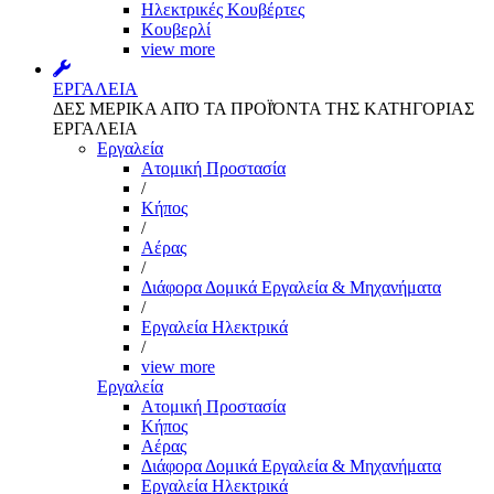
Ηλεκτρικές Κουβέρτες
Κουβερλί
view more
ΕΡΓΑΛΕΙΑ
ΔΕΣ ΜΕΡΙΚΑ ΑΠΌ ΤΑ ΠΡΟΪΌΝΤΑ ΤΗΣ ΚΑΤΗΓΟΡΙΑΣ
ΕΡΓΑΛΕΙΑ
Εργαλεία
Aτομική Προστασία
/
Kήπος
/
Αέρας
/
Διάφορα Δομικά Εργαλεία & Μηχανήματα
/
Εργαλεία Ηλεκτρικά
/
view more
Εργαλεία
Aτομική Προστασία
Kήπος
Αέρας
Διάφορα Δομικά Εργαλεία & Μηχανήματα
Εργαλεία Ηλεκτρικά