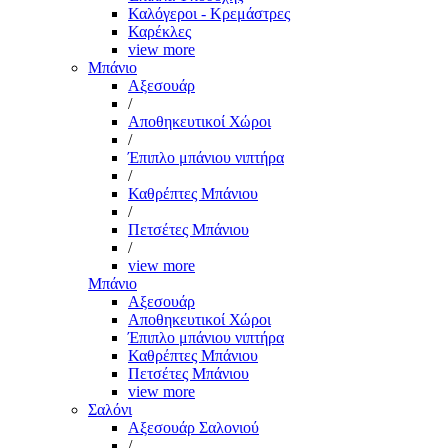
Καλόγεροι - Κρεμάστρες
Καρέκλες
view more
Μπάνιο
Αξεσουάρ
/
Αποθηκευτικοί Χώροι
/
Έπιπλο μπάνιου νιπτήρα
/
Καθρέπτες Μπάνιου
/
Πετσέτες Μπάνιου
/
view more
Μπάνιο
Αξεσουάρ
Αποθηκευτικοί Χώροι
Έπιπλο μπάνιου νιπτήρα
Καθρέπτες Μπάνιου
Πετσέτες Μπάνιου
view more
Σαλόνι
Αξεσουάρ Σαλονιού
/