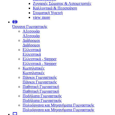
Ζυγαριές Σώματος & Λιπομετρητές
Καλλυντικά & Περιποίηση
Στοματική Υγιεινή
view more
Όργανα Γυμναστικής
Αξεσουάρ
Αξεσουάρ
Διάδρομοι
Διάδρομοι
Ελλειπτικά
Ελλειπτικά
Ελλειπτικά - Stepper
Ελλειπτικά - Stepper
Κωπηλατικές
Κωπηλατικές
Πάγκοι Γυμναστικής
Πάγκοι Γυμναστικής
Παθητική Γυμναστική
Παθητική Γυμναστική
Ποδήλατα Γυμναστικής
Ποδήλατα Γυμναστικής
Πολυόργανα και Μηχανήματα Γυμναστικής
Πολυόργανα και Μηχανήματα Γυμναστικής