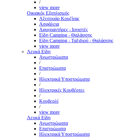
/
view more
Οικιακός Εξοπλισμός
Αξεσουάρ Κουζίνας
Ασφάλεια
Αφυγραντήρες - Ιονιστές
Είδη Camping - Θαλάσσης
Είδη Camping - Ταξιδιού - Θαλάσσης
view more
Λευκά Είδη
Ανωστρώματα
/
Επιστρώματα
/
Ηλεκτρικά Υποστρώματα
/
Ηλεκτρικές Κουβέρτες
/
Κουβερλί
/
view more
Λευκά Είδη
Ανωστρώματα
Επιστρώματα
Ηλεκτρικά Υποστρώματα