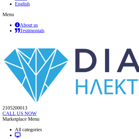
English
Menu
About us
Testimonials
2105200013
CALL US NOW
Marketplace Menu
All categories