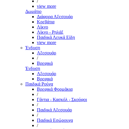
/
view more
Δωμάτιο
Διάφορα Αξεσουάρ
Κρεβάτια
Λίκνο
Λίκνο - Ρηλάξ
Παιδικά Λευκά Είδη
view more
Ένδυση
Αξεσουάρ
/
Βρεφικά
Ένδυση
Αξεσουάρ
Βρεφικά
Παιδικά Ρούχα
Βρεφικά Φορμάκια
/
Γάντια - Κασκόλ - Σκούφοι
/
Παιδικά Αξεσουάρ
/
Παιδικά Εσώρουχα
/