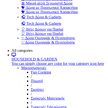
🎀 Μικρά αλλά Ξεχωριστά Δώρα
💝 Δώρα με Προσωπικό Χαρακτήρα
💝 Δώρα με Προσωπικό Χαρακτήρα
🎧 Tech Δώρα & Gadgets
🎧 Tech Δώρα & Gadgets
🎈 Ιδέες Δώρων για Παιδιά
🎈 Ιδέες Δώρων για Παιδιά
✨ Δώρα Ομορφιάς & Περιποίησης
✨ Δώρα Ομορφιάς & Περιποίησης
All categories
HOUSEHOLD & GARDEN
You can simply choose any color for your category icon here
Μικροσυσκευές
Fun Cooking
/
Πρωινό
/
Σκούπες
/
Συσκευές Μαγειρικής
/
Συσκευές Σιδερώματος