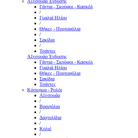
Αξεσουάρ Ένδυσης
Γάντια - Σκούφοι - Κασκόλ
/
Γυαλιά Ηλίου
/
Θήκες - Πορτοφόλια
/
Σακίδια
/
Τσάντες
Αξεσουάρ Ένδυσης
Γάντια - Σκούφοι - Κασκόλ
Γυαλιά Ηλίου
Θήκες - Πορτοφόλια
Σακίδια
Τσάντες
Κόσμημα - Ρολόι
Αξεσουάρ
/
Βραχιόλια
/
Δαχτυλίδια
/
Κολιέ
/