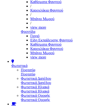
Καθίσματα Φαγητού
/
Καρεκλάκια Φαγητού
/
Μπάνιο Μωρού
/
view more
Φροντίδα
Γιογιό
Είδη Εκπαίδευσης Φαγητού
Καθίσματα Φαγητού
Καρεκλάκια Φαγητού
Μπάνιο Μωρού
view more
Φωτιστικά
Πορτατίφ
Πορτατίφ
Φωτιστικά Δαπέδου
Φωτιστικά Δαπέδου
Φωτιστικά Ηλιακά
Φωτιστικά Ηλιακά
Φωτιστικά Οροφής
Φωτιστικά Οροφής