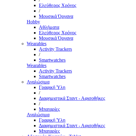
Ελεύθερος Χρόνος
/
Μουσικά Όργανα
Hobby
Αθλήματα
Ελεύθερος Χρόνος
Μουσικά Όργανα
Wearables
Activity Trackers
/
Smartwatches
Wearables
Activity Trackers
Smartwatches
Αναλώσιμα
Γραφική Ύλη
/
Διαφημιστικά Σταντ - Αφισοθήκες
/
Μπαταρίες
Αναλώσιμα
Γραφική Ύλη
Διαφημιστικά Σταντ - Αφισοθήκες
Μπαταρίες