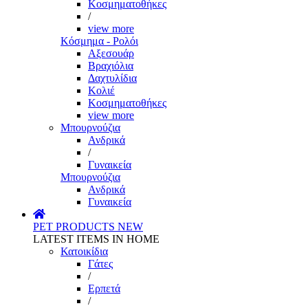
Κοσμηματοθήκες
/
view more
Κόσμημα - Ρολόι
Αξεσουάρ
Βραχιόλια
Δαχτυλίδια
Κολιέ
Κοσμηματοθήκες
view more
Μπουρνούζια
Ανδρικά
/
Γυναικεία
Μπουρνούζια
Ανδρικά
Γυναικεία
PET PRODUCTS
NEW
LATEST ITEMS IN HOME
Κατοικίδια
Γάτες
/
Ερπετά
/