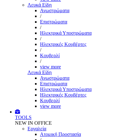
Λευκά Είδη
Ανωστρώματα
/
Επιστρώματα
/
Ηλεκτρικά Υποστρώματα
/
Ηλεκτρικές Κουβέρτες
/
Κουβερλί
/
view more
Λευκά Είδη
Ανωστρώματα
Επιστρώματα
Ηλεκτρικά Υποστρώματα
Ηλεκτρικές Κουβέρτες
Κουβερλί
view more
TOOLS
NEW IN OFFICE
Εργαλεία
Aτομική Προστασία
/