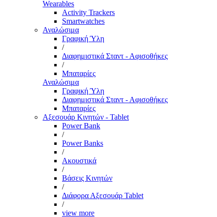
Wearables
Activity Trackers
Smartwatches
Αναλώσιμα
Γραφική Ύλη
/
Διαφημιστικά Σταντ - Αφισοθήκες
/
Μπαταρίες
Αναλώσιμα
Γραφική Ύλη
Διαφημιστικά Σταντ - Αφισοθήκες
Μπαταρίες
Αξεσουάρ Κινητών - Tablet
Power Bank
/
Power Banks
/
Ακουστικά
/
Βάσεις Κινητών
/
Διάφορα Αξεσουάρ Tablet
/
view more