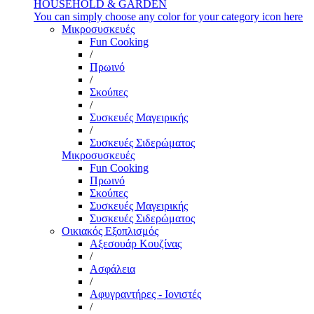
HOUSEHOLD & GARDEN
You can simply choose any color for your category icon here
Μικροσυσκευές
Fun Cooking
/
Πρωινό
/
Σκούπες
/
Συσκευές Μαγειρικής
/
Συσκευές Σιδερώματος
Μικροσυσκευές
Fun Cooking
Πρωινό
Σκούπες
Συσκευές Μαγειρικής
Συσκευές Σιδερώματος
Οικιακός Εξοπλισμός
Αξεσουάρ Κουζίνας
/
Ασφάλεια
/
Αφυγραντήρες - Ιονιστές
/