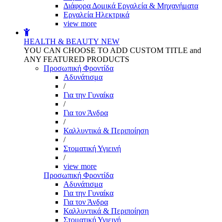
Διάφορα Δομικά Εργαλεία & Μηχανήματα
Εργαλεία Ηλεκτρικά
view more
HEALTH & BEAUTY
NEW
YOU CAN CHOOSE TO ADD CUSTOM TITLE and
ANY FEATURED PRODUCTS
Προσωπική Φροντίδα
Αδυνάτισμα
/
Για την Γυναίκα
/
Για τον Άνδρα
/
Καλλυντικά & Περιποίηση
/
Στοματική Υγιεινή
/
view more
Προσωπική Φροντίδα
Αδυνάτισμα
Για την Γυναίκα
Για τον Άνδρα
Καλλυντικά & Περιποίηση
Στοματική Υγιεινή