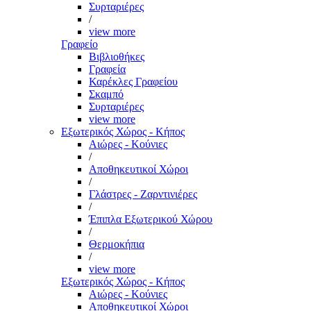
Συρταριέρες
/
view more
Γραφείο
Βιβλιοθήκες
Γραφεία
Καρέκλες Γραφείου
Σκαμπό
Συρταριέρες
view more
Εξωτερικός Χώρος - Κήπος
Αιώρες - Κούνιες
/
Αποθηκευτικοί Χώροι
/
Γλάστρες - Ζαρντινιέρες
/
Έπιπλα Εξωτερικού Χώρου
/
Θερμοκήπια
/
view more
Εξωτερικός Χώρος - Κήπος
Αιώρες - Κούνιες
Αποθηκευτικοί Χώροι