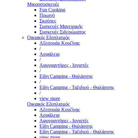
Μικροσυσκευές
Fun Cooking
Πρωινό
Σκούπες
Συσκευές Μαγειρικής
Συσκευές Σιδερώματος
Οικιακός Εξοπλισμός
Αξεσουάρ Κουζίνας
/
Ασφάλεια
/
Αφυγραντήρες - Ιονιστές
/
Είδη Camping - Θαλάσσης
/
Είδη Camping - Ταξιδιού - Θαλάσσης
/
view more
Οικιακός Εξοπλισμός
Αξεσουάρ Κουζίνας
Ασφάλεια
Αφυγραντήρες - Ιονιστές
Είδη Camping - Θαλάσσης
Είδη Camping - Ταξιδιού - Θαλάσσης
view more