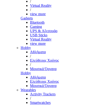
/
Virtual Reality
/
view more
Gadgets
Bluetooth
Gaming
UPS & Αξεσουάρ
USB Sticks
Virtual Reality
view more
Hobby
Αθλήματα
/
Ελεύθερος Χρόνος
/
Μουσικά Όργανα
Hobby
Αθλήματα
Ελεύθερος Χρόνος
Μουσικά Όργανα
Wearables
Activity Trackers
/
Smartwatches