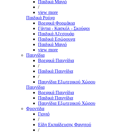
Παιδικά Μαγιό
/
view more
Παιδικά Ρούχα
Βρεφικά Φορμάκια
Γάντια - Κασκόλ - Σκούφοι
Παιδικά Αξεσουάρ
Παιδικά Εσώρουχα
Παιδικά Μαγιό
view more
Παιχνίδια
Βρεφικά Παιχνίδια
/
Παιδικά Παιχνίδια
/
Παιχνίδια Εξωτερικού Χώρου
Παιχνίδια
Βρεφικά Παιχνίδια
Παιδικά Παιχνίδια
Παιχνίδια Εξωτερικού Χώρου
Φροντίδα
Γιογιό
/
Είδη Εκπαίδευσης Φαγητού
/