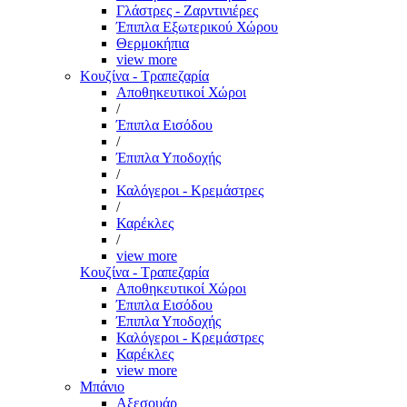
Γλάστρες - Ζαρντινιέρες
Έπιπλα Εξωτερικού Χώρου
Θερμοκήπια
view more
Κουζίνα - Τραπεζαρία
Αποθηκευτικοί Χώροι
/
Έπιπλα Εισόδου
/
Έπιπλα Υποδοχής
/
Καλόγεροι - Κρεμάστρες
/
Καρέκλες
/
view more
Κουζίνα - Τραπεζαρία
Αποθηκευτικοί Χώροι
Έπιπλα Εισόδου
Έπιπλα Υποδοχής
Καλόγεροι - Κρεμάστρες
Καρέκλες
view more
Μπάνιο
Αξεσουάρ