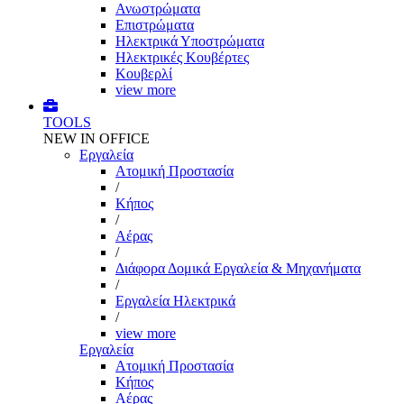
Ανωστρώματα
Επιστρώματα
Ηλεκτρικά Υποστρώματα
Ηλεκτρικές Κουβέρτες
Κουβερλί
view more
TOOLS
NEW IN OFFICE
Εργαλεία
Aτομική Προστασία
/
Kήπος
/
Αέρας
/
Διάφορα Δομικά Εργαλεία & Μηχανήματα
/
Εργαλεία Ηλεκτρικά
/
view more
Εργαλεία
Aτομική Προστασία
Kήπος
Αέρας