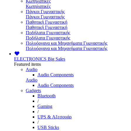
Κωπηλατικές
Κωπηλατικές
Πάγκοι Γυμναστικής
Πάγκοι Γυμναστικής
Παθητική Γυμναστική
Παθητική Γυμναστική
Ποδήλατα Γυμναστικής
Ποδήλατα Γυμναστικής
Πολυόργανα και Μηχανήματα Γυμναστικής
Πολυόργανα και Μηχανήματα Γυμναστικής
ELECTRONICS
Big Sales
Featured items
Audio
Audio Components
Audio
Audio Components
Gadgets
Bluetooth
/
Gaming
/
UPS & Αξεσουάρ
/
USB Sticks