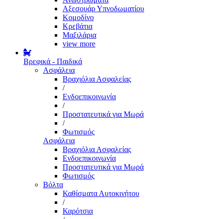
Αξεσουάρ Υπνοδωματίου
Κομοδίνο
Κρεβάτια
Μαξιλάρια
view more
Βρεφικά - Παιδικά
Ασφάλεια
Βραχιόλια Ασφαλείας
/
Ενδοεπικοινωνία
/
Προστατευτικά για Μωρά
/
Φωτισμός
Ασφάλεια
Βραχιόλια Ασφαλείας
Ενδοεπικοινωνία
Προστατευτικά για Μωρά
Φωτισμός
Βόλτα
Καθίσματα Αυτοκινήτου
/
Καρότσια