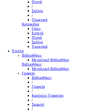
Πτηνά
/
Σκύλοι
/
Τρωκτικά
Κατοικίδια
Γάτες
Ερπετά
Πτηνά
Σκύλοι
Τρωκτικά
Έπιπλα
Βιβλιοθήκες
Μεταλλική Βιβλιοθήκη
Βιβλιοθήκες
Μεταλλική Βιβλιοθήκη
Γραφείο
Βιβλιοθήκες
/
Γραφεία
/
Καρέκλες Γραφείου
/
Σκαμπό
/