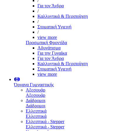
/
Για τον Άνδρα
/
Καλλυντικά & Περιποίηση
/
Στοματική Υγιεινή
/
view more
Προσωπική Φροντίδα
Αδυνάτισμα
Για την Γυναίκα
Για τον Άνδρα
Καλλυντικά & Περιποίηση
Στοματική Υγιεινή
view more
Όργανα Γυμναστικής
Αξεσουάρ
Αξεσουάρ
Διάδρομοι
Διάδρομοι
Ελλειπτικά
Ελλειπτικά
Ελλειπτικά - Stepper
Ελλειπτικά - Stepper