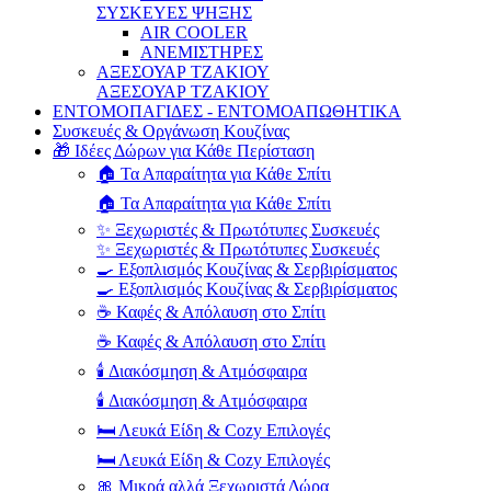
ΣΥΣΚΕΥΕΣ ΨΗΞΗΣ
AIR COOLER
ΑΝΕΜΙΣΤΗΡΕΣ
ΑΞΕΣΟΥΑΡ ΤΖΑΚΙΟΥ
ΑΞΕΣΟΥΑΡ ΤΖΑΚΙΟΥ
ΕΝΤΟΜΟΠΑΓΙΔΕΣ - ΕΝΤΟΜΟΑΠΩΘΗΤΙΚΑ
Συσκευές & Οργάνωση Κουζίνας
🎁 Ιδέες Δώρων για Κάθε Περίσταση
🏠 Τα Απαραίτητα για Κάθε Σπίτι
🏠 Τα Απαραίτητα για Κάθε Σπίτι
✨ Ξεχωριστές & Πρωτότυπες Συσκευές
✨ Ξεχωριστές & Πρωτότυπες Συσκευές
🍳 Εξοπλισμός Κουζίνας & Σερβιρίσματος
🍳 Εξοπλισμός Κουζίνας & Σερβιρίσματος
☕ Καφές & Απόλαυση στο Σπίτι
☕ Καφές & Απόλαυση στο Σπίτι
🕯️ Διακόσμηση & Ατμόσφαιρα
🕯️ Διακόσμηση & Ατμόσφαιρα
🛏️ Λευκά Είδη & Cozy Επιλογές
🛏️ Λευκά Είδη & Cozy Επιλογές
🎀 Μικρά αλλά Ξεχωριστά Δώρα