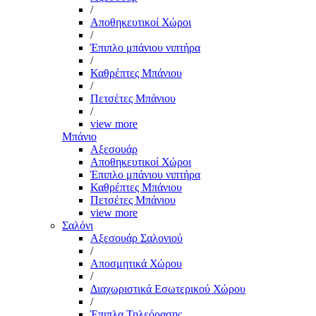
/
Αποθηκευτικοί Χώροι
/
Έπιπλο μπάνιου νιπτήρα
/
Καθρέπτες Μπάνιου
/
Πετσέτες Μπάνιου
/
view more
Μπάνιο
Αξεσουάρ
Αποθηκευτικοί Χώροι
Έπιπλο μπάνιου νιπτήρα
Καθρέπτες Μπάνιου
Πετσέτες Μπάνιου
view more
Σαλόνι
Αξεσουάρ Σαλονιού
/
Αποσμητικά Χώρου
/
Διαχωριστικά Εσωτερικού Χώρου
/
Έπιπλα Τηλεόρασης