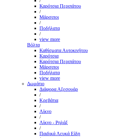
/
Καρότσια Περιπάτου
/
Μάρσιποι
/
Ποδήλατα
/
view more
Βόλτα
Καθίσματα Αυτοκινήτου
Καρότσια
Καρότσια Περιπάτου
Μάρσιποι
Ποδήλατα
view more
Δωμάτιο
Διάφορα Αξεσουάρ
/
Κρεβάτια
/
Λίκνο
/
Λίκνο - Ρηλάξ
/
Παιδικά Λευκά Είδη