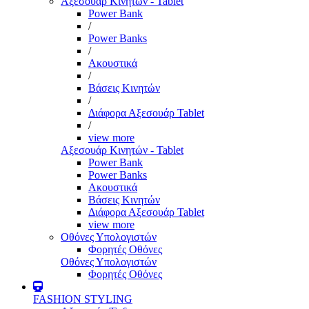
Αξεσουάρ Κινητών - Tablet
Power Bank
/
Power Banks
/
Ακουστικά
/
Βάσεις Κινητών
/
Διάφορα Αξεσουάρ Tablet
/
view more
Αξεσουάρ Κινητών - Tablet
Power Bank
Power Banks
Ακουστικά
Βάσεις Κινητών
Διάφορα Αξεσουάρ Tablet
view more
Οθόνες Υπολογιστών
Φορητές Οθόνες
Οθόνες Υπολογιστών
Φορητές Οθόνες
FASHION STYLING