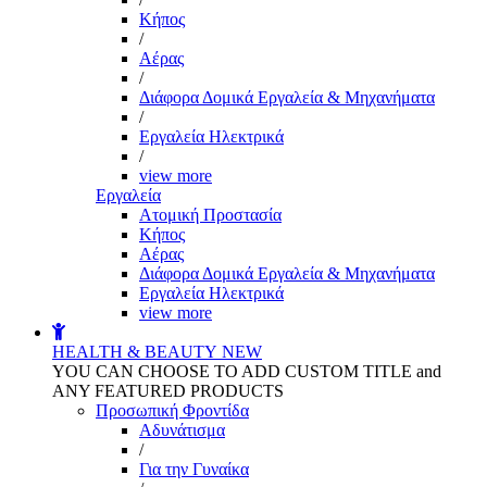
Kήπος
/
Αέρας
/
Διάφορα Δομικά Εργαλεία & Μηχανήματα
/
Εργαλεία Ηλεκτρικά
/
view more
Εργαλεία
Aτομική Προστασία
Kήπος
Αέρας
Διάφορα Δομικά Εργαλεία & Μηχανήματα
Εργαλεία Ηλεκτρικά
view more
HEALTH & BEAUTY
NEW
YOU CAN CHOOSE TO ADD CUSTOM TITLE and
ANY FEATURED PRODUCTS
Προσωπική Φροντίδα
Αδυνάτισμα
/
Για την Γυναίκα