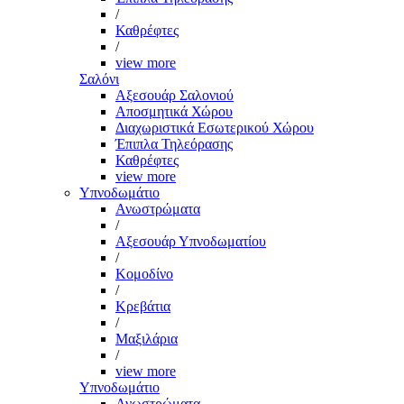
/
Καθρέφτες
/
view more
Σαλόνι
Αξεσουάρ Σαλονιού
Αποσμητικά Χώρου
Διαχωριστικά Εσωτερικού Χώρου
Έπιπλα Τηλεόρασης
Καθρέφτες
view more
Υπνοδωμάτιο
Ανωστρώματα
/
Αξεσουάρ Υπνοδωματίου
/
Κομοδίνο
/
Κρεβάτια
/
Μαξιλάρια
/
view more
Υπνοδωμάτιο
Ανωστρώματα