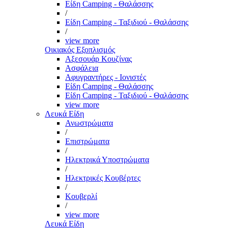
Είδη Camping - Θαλάσσης
/
Είδη Camping - Ταξιδιού - Θαλάσσης
/
view more
Οικιακός Εξοπλισμός
Αξεσουάρ Κουζίνας
Ασφάλεια
Αφυγραντήρες - Ιονιστές
Είδη Camping - Θαλάσσης
Είδη Camping - Ταξιδιού - Θαλάσσης
view more
Λευκά Είδη
Ανωστρώματα
/
Επιστρώματα
/
Ηλεκτρικά Υποστρώματα
/
Ηλεκτρικές Κουβέρτες
/
Κουβερλί
/
view more
Λευκά Είδη