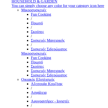
HOUSEHOLD & GARDEN
You can simply choose any color for your category icon here
Μικροσυσκευές
Fun Cooking
/
Πρωινό
/
Σκούπες
/
Συσκευές Μαγειρικής
/
Συσκευές Σιδερώματος
Μικροσυσκευές
Fun Cooking
Πρωινό
Σκούπες
Συσκευές Μαγειρικής
Συσκευές Σιδερώματος
Οικιακός Εξοπλισμός
Αξεσουάρ Κουζίνας
/
Ασφάλεια
/
Αφυγραντήρες - Ιονιστές
/