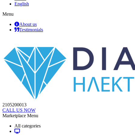
English
Menu
About us
Testimonials
2105200013
CALL US NOW
Marketplace Menu
All categories