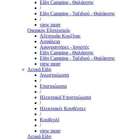
Είδη Camping - Θαλάσσης
/
Είδη Camping - Ταξιδιού - Θαλάσσης
/
view more
Οικιακός Εξοπλισμός
Αξεσουάρ Κουζίνας
Ασφάλεια
Αφυγραντήρες - Ιονιστές
Είδη Camping - Θαλάσσης
Είδη Camping - Ταξιδιού - Θαλάσσης
view more
Λευκά Είδη
Ανωστρώματα
/
Επιστρώματα
/
Ηλεκτρικά Υποστρώματα
/
Ηλεκτρικές Κουβέρτες
/
Κουβερλί
/
view more
Λευκά Είδη