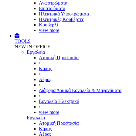
Ανωστρώματα
Επιστρώματα
Ηλεκτρικά Υποστρώματα
Ηλεκτρικές Κουβέρτες
Κουβερλί
view more
TOOLS
NEW IN OFFICE
Εργαλεία
Aτομική Προστασία
/
Kήπος
/
Αέρας
/
Διάφορα Δομικά Εργαλεία & Μηχανήματα
/
Εργαλεία Ηλεκτρικά
/
view more
Εργαλεία
Aτομική Προστασία
Kήπος
Αέρας