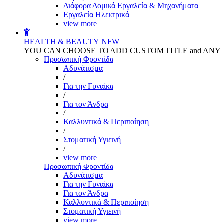
Διάφορα Δομικά Εργαλεία & Μηχανήματα
Εργαλεία Ηλεκτρικά
view more
HEALTH & BEAUTY
NEW
YOU CAN CHOOSE TO ADD CUSTOM TITLE and AN
Προσωπική Φροντίδα
Αδυνάτισμα
/
Για την Γυναίκα
/
Για τον Άνδρα
/
Καλλυντικά & Περιποίηση
/
Στοματική Υγιεινή
/
view more
Προσωπική Φροντίδα
Αδυνάτισμα
Για την Γυναίκα
Για τον Άνδρα
Καλλυντικά & Περιποίηση
Στοματική Υγιεινή
view more