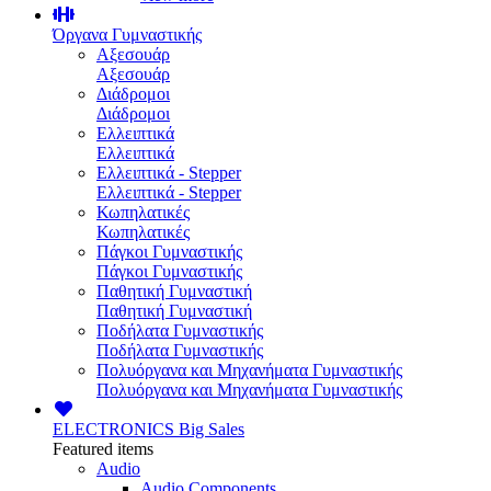
Όργανα Γυμναστικής
Αξεσουάρ
Αξεσουάρ
Διάδρομοι
Διάδρομοι
Ελλειπτικά
Ελλειπτικά
Ελλειπτικά - Stepper
Ελλειπτικά - Stepper
Κωπηλατικές
Κωπηλατικές
Πάγκοι Γυμναστικής
Πάγκοι Γυμναστικής
Παθητική Γυμναστική
Παθητική Γυμναστική
Ποδήλατα Γυμναστικής
Ποδήλατα Γυμναστικής
Πολυόργανα και Μηχανήματα Γυμναστικής
Πολυόργανα και Μηχανήματα Γυμναστικής
ELECTRONICS
Big Sales
Featured items
Audio
Audio Components