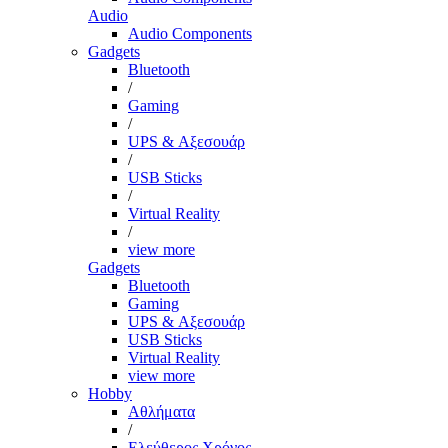
Audio
Audio Components
Gadgets
Bluetooth
/
Gaming
/
UPS & Αξεσουάρ
/
USB Sticks
/
Virtual Reality
/
view more
Gadgets
Bluetooth
Gaming
UPS & Αξεσουάρ
USB Sticks
Virtual Reality
view more
Hobby
Αθλήματα
/
Ελεύθερος Χρόνος