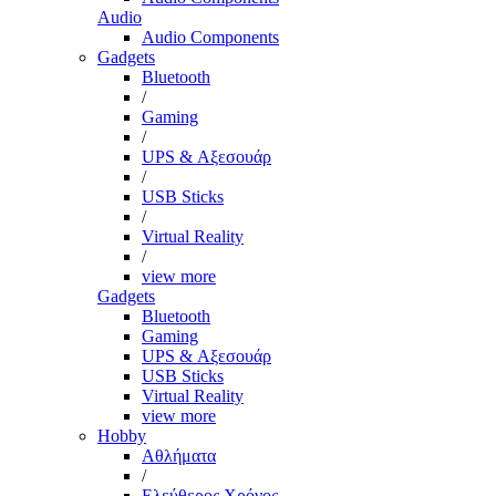
Audio
Audio Components
Gadgets
Bluetooth
/
Gaming
/
UPS & Αξεσουάρ
/
USB Sticks
/
Virtual Reality
/
view more
Gadgets
Bluetooth
Gaming
UPS & Αξεσουάρ
USB Sticks
Virtual Reality
view more
Hobby
Αθλήματα
/
Ελεύθερος Χρόνος