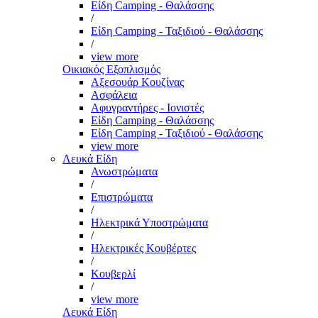
Είδη Camping - Θαλάσσης
/
Είδη Camping - Ταξιδιού - Θαλάσσης
/
view more
Οικιακός Εξοπλισμός
Αξεσουάρ Κουζίνας
Ασφάλεια
Αφυγραντήρες - Ιονιστές
Είδη Camping - Θαλάσσης
Είδη Camping - Ταξιδιού - Θαλάσσης
view more
Λευκά Είδη
Ανωστρώματα
/
Επιστρώματα
/
Ηλεκτρικά Υποστρώματα
/
Ηλεκτρικές Κουβέρτες
/
Κουβερλί
/
view more
Λευκά Είδη