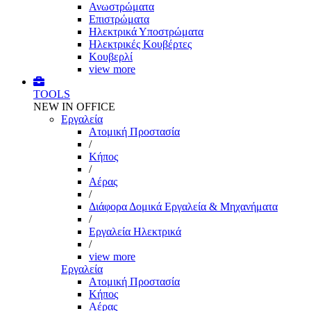
Ανωστρώματα
Επιστρώματα
Ηλεκτρικά Υποστρώματα
Ηλεκτρικές Κουβέρτες
Κουβερλί
view more
TOOLS
NEW IN OFFICE
Εργαλεία
Aτομική Προστασία
/
Kήπος
/
Αέρας
/
Διάφορα Δομικά Εργαλεία & Μηχανήματα
/
Εργαλεία Ηλεκτρικά
/
view more
Εργαλεία
Aτομική Προστασία
Kήπος
Αέρας