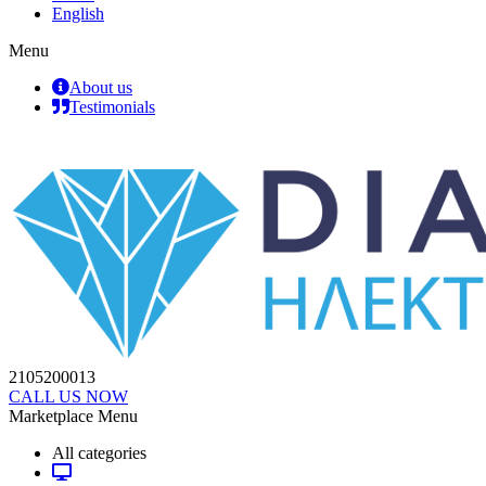
English
Menu
About us
Testimonials
2105200013
CALL US NOW
Marketplace Menu
All categories