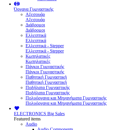
Όργανα Γυμναστικής
Αξεσουάρ
Αξεσουάρ
Διάδρομοι
Διάδρομοι
Ελλειπτικά
Ελλειπτικά
Ελλειπτικά - Stepper
Ελλειπτικά - Stepper
Κωπηλατικές
Κωπηλατικές
Πάγκοι Γυμναστικής
Πάγκοι Γυμναστικής
Παθητική Γυμναστική
Παθητική Γυμναστική
Ποδήλατα Γυμναστικής
Ποδήλατα Γυμναστικής
Πολυόργανα και Μηχανήματα Γυμναστικής
Πολυόργανα και Μηχανήματα Γυμναστικής
ELECTRONICS
Big Sales
Featured items
Audio
Audio Components