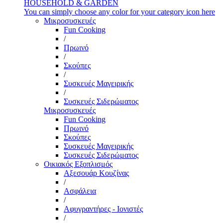
HOUSEHOLD & GARDEN
You can simply choose any color for your category icon here
Μικροσυσκευές
Fun Cooking
/
Πρωινό
/
Σκούπες
/
Συσκευές Μαγειρικής
/
Συσκευές Σιδερώματος
Μικροσυσκευές
Fun Cooking
Πρωινό
Σκούπες
Συσκευές Μαγειρικής
Συσκευές Σιδερώματος
Οικιακός Εξοπλισμός
Αξεσουάρ Κουζίνας
/
Ασφάλεια
/
Αφυγραντήρες - Ιονιστές
/