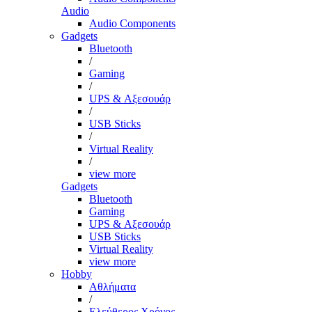
Audio
Audio Components
Gadgets
Bluetooth
/
Gaming
/
UPS & Αξεσουάρ
/
USB Sticks
/
Virtual Reality
/
view more
Gadgets
Bluetooth
Gaming
UPS & Αξεσουάρ
USB Sticks
Virtual Reality
view more
Hobby
Αθλήματα
/
Ελεύθερος Χρόνος