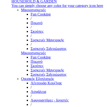
HOUSEHOLD & GARDEN
You can simply choose any color for your category icon here
Μικροσυσκευές
Fun Cooking
/
Πρωινό
/
Σκούπες
/
Συσκευές Μαγειρικής
/
Συσκευές Σιδερώματος
Μικροσυσκευές
Fun Cooking
Πρωινό
Σκούπες
Συσκευές Μαγειρικής
Συσκευές Σιδερώματος
Οικιακός Εξοπλισμός
Αξεσουάρ Κουζίνας
/
Ασφάλεια
/
Αφυγραντήρες - Ιονιστές
/