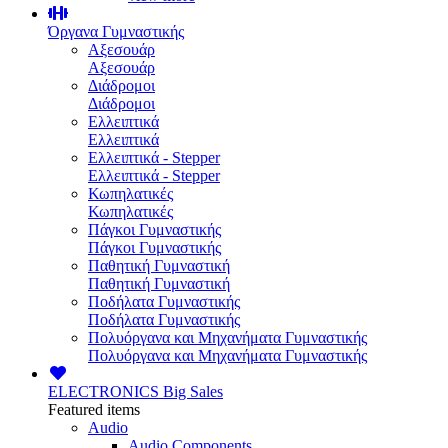
Όργανα Γυμναστικής
Αξεσουάρ
Αξεσουάρ
Διάδρομοι
Διάδρομοι
Ελλειπτικά
Ελλειπτικά
Ελλειπτικά - Stepper
Ελλειπτικά - Stepper
Κωπηλατικές
Κωπηλατικές
Πάγκοι Γυμναστικής
Πάγκοι Γυμναστικής
Παθητική Γυμναστική
Παθητική Γυμναστική
Ποδήλατα Γυμναστικής
Ποδήλατα Γυμναστικής
Πολυόργανα και Μηχανήματα Γυμναστικής
Πολυόργανα και Μηχανήματα Γυμναστικής
ELECTRONICS
Big Sales
Featured items
Audio
Audio Components