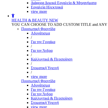
Διάφορα Δομικά Εργαλεία & Μηχανήματα
Εργαλεία Ηλεκτρικά
view more
HEALTH & BEAUTY
NEW
YOU CAN CHOOSE TO ADD CUSTOM TITLE and AN
Προσωπική Φροντίδα
Αδυνάτισμα
/
Για την Γυναίκα
/
Για τον Άνδρα
/
Καλλυντικά & Περιποίηση
/
Στοματική Υγιεινή
/
view more
Προσωπική Φροντίδα
Αδυνάτισμα
Για την Γυναίκα
Για τον Άνδρα
Καλλυντικά & Περιποίηση
Στοματική Υγιεινή
view more