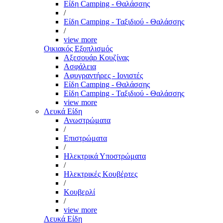
Είδη Camping - Θαλάσσης
/
Είδη Camping - Ταξιδιού - Θαλάσσης
/
view more
Οικιακός Εξοπλισμός
Αξεσουάρ Κουζίνας
Ασφάλεια
Αφυγραντήρες - Ιονιστές
Είδη Camping - Θαλάσσης
Είδη Camping - Ταξιδιού - Θαλάσσης
view more
Λευκά Είδη
Ανωστρώματα
/
Επιστρώματα
/
Ηλεκτρικά Υποστρώματα
/
Ηλεκτρικές Κουβέρτες
/
Κουβερλί
/
view more
Λευκά Είδη