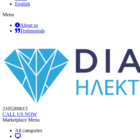
English
Menu
About us
Testimonials
2105200013
CALL US NOW
Marketplace Menu
All categories