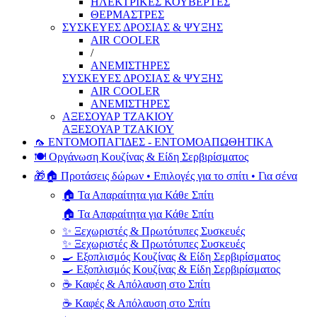
ΗΛΕΚΤΡΙΚΕΣ ΚΟΥΒΕΡΤΕΣ
ΘΕΡΜΑΣΤΡΕΣ
ΣΥΣΚΕΥΕΣ ΔΡΟΣΙΑΣ & ΨΥΞΗΣ
AIR COOLER
/
ΑΝΕΜΙΣΤΗΡΕΣ
ΣΥΣΚΕΥΕΣ ΔΡΟΣΙΑΣ & ΨΥΞΗΣ
AIR COOLER
ΑΝΕΜΙΣΤΗΡΕΣ
ΑΞΕΣΟΥΑΡ ΤΖΑΚΙΟΥ
ΑΞΕΣΟΥΑΡ ΤΖΑΚΙΟΥ
🦟 ΕΝΤΟΜΟΠΑΓΙΔΕΣ - ΕΝΤΟΜΟΑΠΩΘΗΤΙΚΑ
🍽️ Οργάνωση Κουζίνας & Είδη Σερβιρίσματος
🎁🏠 Προτάσεις δώρων • Επιλογές για το σπίτι • Για σένα
🏠 Τα Απαραίτητα για Κάθε Σπίτι
🏠 Τα Απαραίτητα για Κάθε Σπίτι
✨ Ξεχωριστές & Πρωτότυπες Συσκευές
✨ Ξεχωριστές & Πρωτότυπες Συσκευές
🍳 Εξοπλισμός Κουζίνας & Είδη Σερβιρίσματος
🍳 Εξοπλισμός Κουζίνας & Είδη Σερβιρίσματος
☕ Καφές & Απόλαυση στο Σπίτι
☕ Καφές & Απόλαυση στο Σπίτι