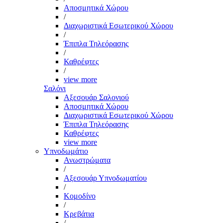
Αποσμητικά Χώρου
/
Διαχωριστικά Εσωτερικού Χώρου
/
Έπιπλα Τηλεόρασης
/
Καθρέφτες
/
view more
Σαλόνι
Αξεσουάρ Σαλονιού
Αποσμητικά Χώρου
Διαχωριστικά Εσωτερικού Χώρου
Έπιπλα Τηλεόρασης
Καθρέφτες
view more
Υπνοδωμάτιο
Ανωστρώματα
/
Αξεσουάρ Υπνοδωματίου
/
Κομοδίνο
/
Κρεβάτια
/