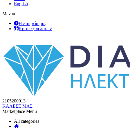
English
Μενού
Η εταιρεία μας
Κριτικές πελατών
2105200013
ΚΑΛΕΣΕ ΜΑΣ
Marketplace Menu
All categories