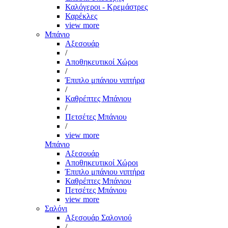
Καλόγεροι - Κρεμάστρες
Καρέκλες
view more
Μπάνιο
Αξεσουάρ
/
Αποθηκευτικοί Χώροι
/
Έπιπλο μπάνιου νιπτήρα
/
Καθρέπτες Μπάνιου
/
Πετσέτες Μπάνιου
/
view more
Μπάνιο
Αξεσουάρ
Αποθηκευτικοί Χώροι
Έπιπλο μπάνιου νιπτήρα
Καθρέπτες Μπάνιου
Πετσέτες Μπάνιου
view more
Σαλόνι
Αξεσουάρ Σαλονιού
/