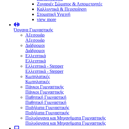
Ζυγαριές Σώματος & Λιπομετρητές
Καλλυντικά & Περιποίηση
Στοματική Υγιεινή
view more
Όργανα Γυμναστικής
Αξεσουάρ
Αξεσουάρ
Διάδρομοι
Διάδρομοι
Ελλειπτικά
Ελλειπτικά
Ελλειπτικά - Stepper
Ελλειπτικά - Stepper
Κωπηλατικές
Κωπηλατικές
Πάγκοι Γυμναστικής
Πάγκοι Γυμναστικής
Παθητική Γυμναστική
Παθητική Γυμναστική
Ποδήλατα Γυμναστικής
Ποδήλατα Γυμναστικής
Πολυόργανα και Μηχανήματα Γυμναστικής
Πολυόργανα και Μηχανήματα Γυμναστικής