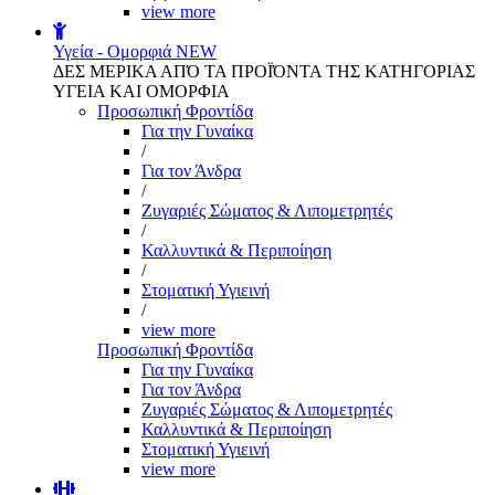
view more
Υγεία - Ομορφιά
NEW
ΔΕΣ ΜΕΡΙΚΑ ΑΠΌ ΤΑ ΠΡΟΪΌΝΤΑ ΤΗΣ ΚΑΤΗΓΟΡΙΑΣ
ΥΓΕΙΑ ΚΑΙ ΟΜΟΡΦΙΑ
Προσωπική Φροντίδα
Για την Γυναίκα
/
Για τον Άνδρα
/
Ζυγαριές Σώματος & Λιπομετρητές
/
Καλλυντικά & Περιποίηση
/
Στοματική Υγιεινή
/
view more
Προσωπική Φροντίδα
Για την Γυναίκα
Για τον Άνδρα
Ζυγαριές Σώματος & Λιπομετρητές
Καλλυντικά & Περιποίηση
Στοματική Υγιεινή
view more