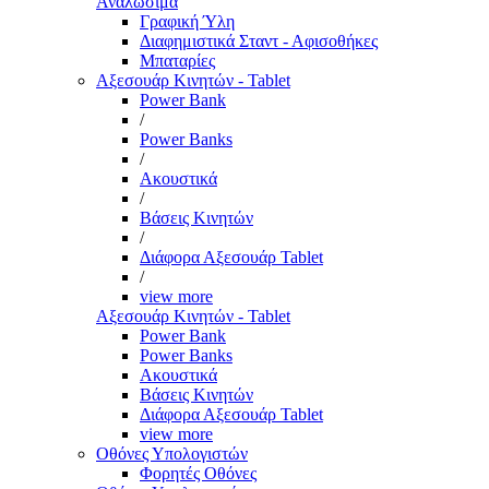
Αναλώσιμα
Γραφική Ύλη
Διαφημιστικά Σταντ - Αφισοθήκες
Μπαταρίες
Αξεσουάρ Κινητών - Tablet
Power Bank
/
Power Banks
/
Ακουστικά
/
Βάσεις Κινητών
/
Διάφορα Αξεσουάρ Tablet
/
view more
Αξεσουάρ Κινητών - Tablet
Power Bank
Power Banks
Ακουστικά
Βάσεις Κινητών
Διάφορα Αξεσουάρ Tablet
view more
Οθόνες Υπολογιστών
Φορητές Οθόνες