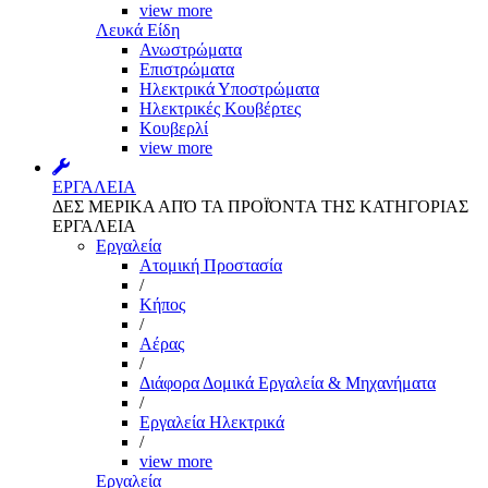
view more
Λευκά Είδη
Ανωστρώματα
Επιστρώματα
Ηλεκτρικά Υποστρώματα
Ηλεκτρικές Κουβέρτες
Κουβερλί
view more
ΕΡΓΑΛΕΙΑ
ΔΕΣ ΜΕΡΙΚΑ ΑΠΌ ΤΑ ΠΡΟΪΌΝΤΑ ΤΗΣ ΚΑΤΗΓΟΡΙΑΣ
ΕΡΓΑΛΕΙΑ
Εργαλεία
Aτομική Προστασία
/
Kήπος
/
Αέρας
/
Διάφορα Δομικά Εργαλεία & Μηχανήματα
/
Εργαλεία Ηλεκτρικά
/
view more
Εργαλεία