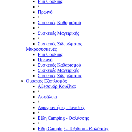
Fun Cooking
/
Πρωινό
/
Συσκευές Καθαρισμού
/
Συσκευές Μαγειρικής
/
Συσκευές Σιδερώματος
Μικροσυσκευές
Fun Cooking
Πρωινό
Συσκευές Καθαρισμού
Συσκευές Μαγειρικής
Συσκευές Σιδερώματος
Οικιακός Εξοπλισμός
Αξεσουάρ Κουζίνας
/
Ασφάλεια
/
Αφυγραντήρες - Ιονιστές
/
Είδη Camping - Θαλάσσης
/
Είδη Camping - Ταξιδιού - Θαλάσσης