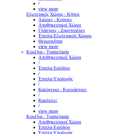
/
view more
Εξωτερικός Χώρος - Κήπος
Αιώρες - Κούνιες
Αποθηκευτικοί Χώροι
Γλάστρες - Ζαρντινιέρες
Έπιπλα Εξωτερικού Χώρου
Θερμοκήπια
view more
Κουζίνα - Τραπεζαρία
Αποθηκευτικοί Χώροι
/
Έπιπλα Εισόδου
/
Έπιπλα Υποδοχής
/
Καλόγεροι - Κρεμάστρες
/
Καρέκλες
/
view more
Κουζίνα - Τραπεζαρία
Αποθηκευτικοί Χώροι
Έπιπλα Εισόδου
Έπιπλα Υποδοχής