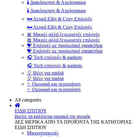
🕯️ Διακόσμηση & Ατμόσφαιρα
🕯️ Διακόσμηση & Ατμόσφαιρα
🛏️ Λευκά Είδη & Cozy Επιλογές
🛏️ Λευκά Είδη & Cozy Επιλογές
🎀 Μικρές αλλά ξεχωριστές επιλογές
🎀 Μικρές αλλά ξεχωριστές επιλογές
💝 Επιλογές με προσωπικό χαρακτήρα
💝 Επιλογές με προσωπικό χαρακτήρα
🎧 Tech επιλογές & gadgets
🎧 Tech επιλογές & gadgets
🎈 Ιδέες για παιδιά
🎈 Ιδέες για παιδιά
✨ Ομορφιά και περιποίηση
✨ Ομορφιά και περιποίηση
All categories
ΕΙΔΗ ΣΠΙΤΙΟΥ
βρείτε τα καλύτερα οικιακά της αγοράς
ΔΕΣ ΜΕΡΙΚΑ ΑΠΌ ΤΑ ΠΡΟΪΌΝΤΑ ΤΗΣ ΚΑΤΗΓΟΡΙΑΣ
ΕΙΔΗ ΣΠΙΤΙΟΥ
Μικροσυσκευές