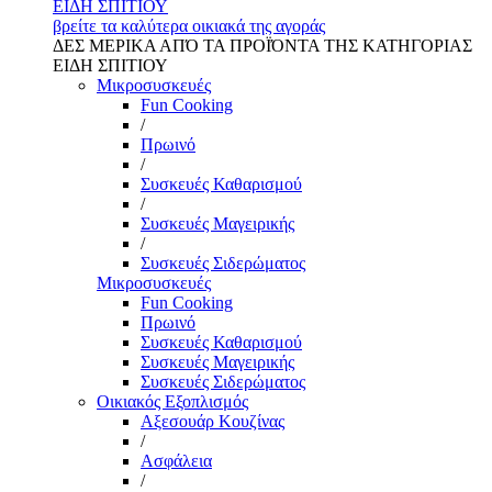
ΕΙΔΗ ΣΠΙΤΙΟΥ
βρείτε τα καλύτερα οικιακά της αγοράς
ΔΕΣ ΜΕΡΙΚΑ ΑΠΌ ΤΑ ΠΡΟΪΌΝΤΑ ΤΗΣ ΚΑΤΗΓΟΡΙΑΣ
ΕΙΔΗ ΣΠΙΤΙΟΥ
Μικροσυσκευές
Fun Cooking
/
Πρωινό
/
Συσκευές Καθαρισμού
/
Συσκευές Μαγειρικής
/
Συσκευές Σιδερώματος
Μικροσυσκευές
Fun Cooking
Πρωινό
Συσκευές Καθαρισμού
Συσκευές Μαγειρικής
Συσκευές Σιδερώματος
Οικιακός Εξοπλισμός
Αξεσουάρ Κουζίνας
/
Ασφάλεια
/