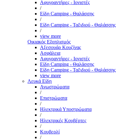
Αφυγραντήρες - Ιονιστές
/
Είδη Camping - Θαλάσσης
/
Είδη Camping - Ταξιδιού - Θαλάσσης
/
view more
Οικιακός Εξοπλισμός
Αξεσουάρ Κουζίνας
Ασφάλεια
Αφυγραντήρες - Ιονιστές
Είδη Camping - Θαλάσσης
Είδη Camping - Ταξιδιού - Θαλάσσης
view more
Λευκά Είδη
Ανωστρώματα
/
Επιστρώματα
/
Ηλεκτρικά Υποστρώματα
/
Ηλεκτρικές Κουβέρτες
/
Κουβερλί
/