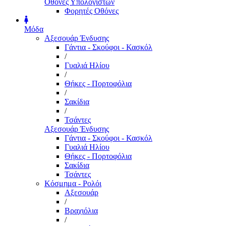
Οθόνες Υπολογιστών
Φορητές Οθόνες
Μόδα
Αξεσουάρ Ένδυσης
Γάντια - Σκούφοι - Κασκόλ
/
Γυαλιά Ηλίου
/
Θήκες - Πορτοφόλια
/
Σακίδια
/
Τσάντες
Αξεσουάρ Ένδυσης
Γάντια - Σκούφοι - Κασκόλ
Γυαλιά Ηλίου
Θήκες - Πορτοφόλια
Σακίδια
Τσάντες
Κόσμημα - Ρολόι
Αξεσουάρ
/
Βραχιόλια
/