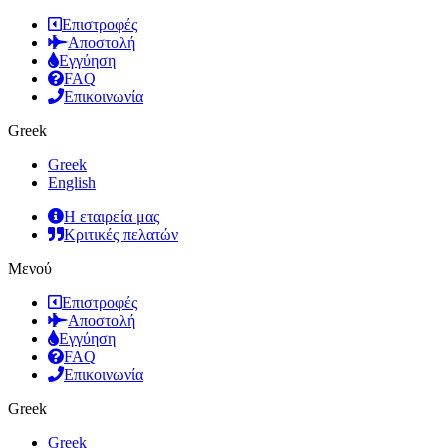
Επιστροφές
Αποστολή
Εγγύηση
FAQ
Επικοινωνία
Greek
Greek
English
Η εταιρεία μας
Κριτικές πελατών
Μενού
Επιστροφές
Αποστολή
Εγγύηση
FAQ
Επικοινωνία
Greek
Greek