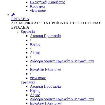
Ηλεκτρικές Κουβέρτες
Κουβερλί
view more
ΕΡΓΑΛΕΙΑ
ΔΕΣ ΜΕΡΙΚΑ ΑΠΌ ΤΑ ΠΡΟΪΌΝΤΑ ΤΗΣ ΚΑΤΗΓΟΡΙΑΣ
ΕΡΓΑΛΕΙΑ
Εργαλεία
Aτομική Προστασία
/
Kήπος
/
Αέρας
/
Διάφορα Δομικά Εργαλεία & Μηχανήματα
/
Εργαλεία Ηλεκτρικά
/
view more
Εργαλεία
Aτομική Προστασία
Kήπος
Αέρας
Διάφορα Δομικά Εργαλεία & Μηχανήματα
Εργαλεία Ηλεκτρικά