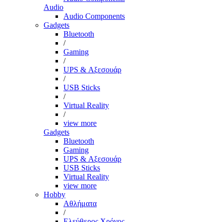
Audio
Audio Components
Gadgets
Bluetooth
/
Gaming
/
UPS & Αξεσουάρ
/
USB Sticks
/
Virtual Reality
/
view more
Gadgets
Bluetooth
Gaming
UPS & Αξεσουάρ
USB Sticks
Virtual Reality
view more
Hobby
Αθλήματα
/
Ελεύθερος Χρόνος