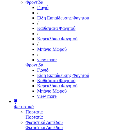
Φροντίδα
Γιογιό
/
Είδη Εκπαίδευσης Φαγητού
/
Καθίσματα Φαγητού
/
Καρεκλάκια Φαγητού
/
Μπάνιο Μωρού
/
view more
Φροντίδα
Γιογιό
Είδη Εκπαίδευσης Φαγητού
Καθίσματα Φαγητού
Καρεκλάκια Φαγητού
Μπάνιο Μωρού
view more
Φωτιστικά
Πορτατίφ
Πορτατίφ
Φωτιστικά Δαπέδου
Φωτιστικά Δαπέδου