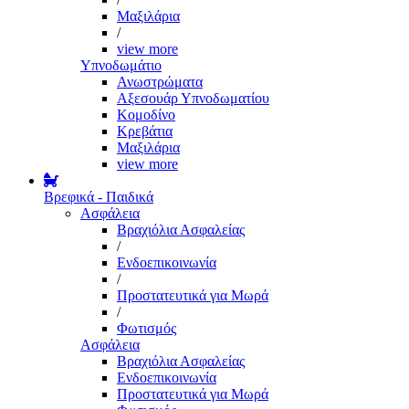
Μαξιλάρια
/
view more
Υπνοδωμάτιο
Ανωστρώματα
Αξεσουάρ Υπνοδωματίου
Κομοδίνο
Κρεβάτια
Μαξιλάρια
view more
Βρεφικά - Παιδικά
Ασφάλεια
Βραχιόλια Ασφαλείας
/
Ενδοεπικοινωνία
/
Προστατευτικά για Μωρά
/
Φωτισμός
Ασφάλεια
Βραχιόλια Ασφαλείας
Ενδοεπικοινωνία
Προστατευτικά για Μωρά