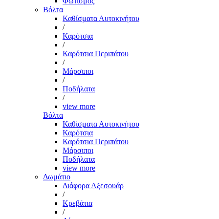
Φωτισμός
Βόλτα
Καθίσματα Αυτοκινήτου
/
Καρότσια
/
Καρότσια Περιπάτου
/
Μάρσιποι
/
Ποδήλατα
/
view more
Βόλτα
Καθίσματα Αυτοκινήτου
Καρότσια
Καρότσια Περιπάτου
Μάρσιποι
Ποδήλατα
view more
Δωμάτιο
Διάφορα Αξεσουάρ
/
Κρεβάτια
/