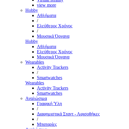
view more
Hobby
Αθλήματα
/
Ελεύθερος Χρόνος
/
Μουσικά Όργανα
Hobby
Αθλήματα
Ελεύθερος Χρόνος
Μουσικά Όργανα
Wearables
Activity Trackers
/
Smartwatches
Wearables
Activity Trackers
Smartwatches
Αναλώσιμα
Γραφική Ύλη
/
Διαφημιστικά Σταντ - Αφισοθήκες
/
Μπαταρίες