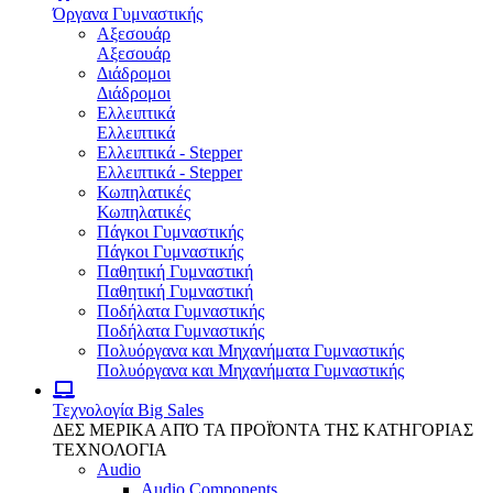
Όργανα Γυμναστικής
Αξεσουάρ
Αξεσουάρ
Διάδρομοι
Διάδρομοι
Ελλειπτικά
Ελλειπτικά
Ελλειπτικά - Stepper
Ελλειπτικά - Stepper
Κωπηλατικές
Κωπηλατικές
Πάγκοι Γυμναστικής
Πάγκοι Γυμναστικής
Παθητική Γυμναστική
Παθητική Γυμναστική
Ποδήλατα Γυμναστικής
Ποδήλατα Γυμναστικής
Πολυόργανα και Μηχανήματα Γυμναστικής
Πολυόργανα και Μηχανήματα Γυμναστικής
Τεχνολογία
Big Sales
ΔΕΣ ΜΕΡΙΚΑ ΑΠΌ ΤΑ ΠΡΟΪΌΝΤΑ ΤΗΣ ΚΑΤΗΓΟΡΙΑΣ
ΤΕΧΝΟΛΟΓΙΑ
Audio
Audio Components