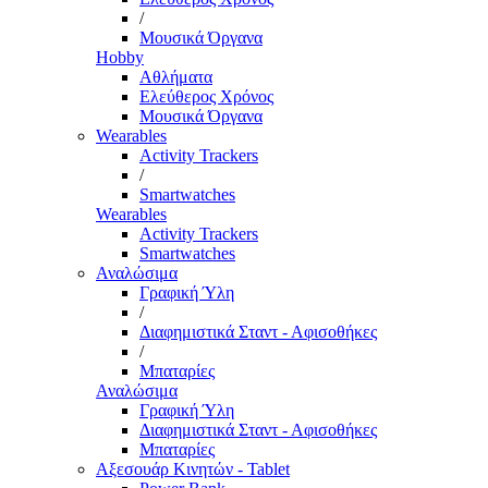
/
Μουσικά Όργανα
Hobby
Αθλήματα
Ελεύθερος Χρόνος
Μουσικά Όργανα
Wearables
Activity Trackers
/
Smartwatches
Wearables
Activity Trackers
Smartwatches
Αναλώσιμα
Γραφική Ύλη
/
Διαφημιστικά Σταντ - Αφισοθήκες
/
Μπαταρίες
Αναλώσιμα
Γραφική Ύλη
Διαφημιστικά Σταντ - Αφισοθήκες
Μπαταρίες
Αξεσουάρ Κινητών - Tablet