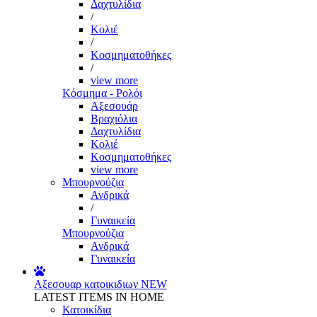
Δαχτυλίδια
/
Κολιέ
/
Κοσμηματοθήκες
/
view more
Κόσμημα - Ρολόι
Αξεσουάρ
Βραχιόλια
Δαχτυλίδια
Κολιέ
Κοσμηματοθήκες
view more
Μπουρνούζια
Ανδρικά
/
Γυναικεία
Μπουρνούζια
Ανδρικά
Γυναικεία
Αξεσουαρ κατοικιδιων
NEW
LATEST ITEMS IN HOME
Κατοικίδια