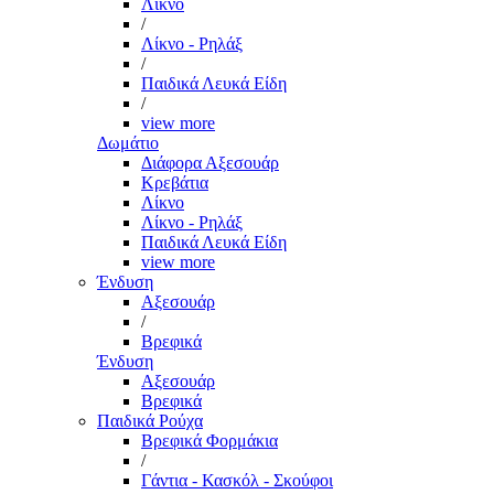
Λίκνο
/
Λίκνο - Ρηλάξ
/
Παιδικά Λευκά Είδη
/
view more
Δωμάτιο
Διάφορα Αξεσουάρ
Κρεβάτια
Λίκνο
Λίκνο - Ρηλάξ
Παιδικά Λευκά Είδη
view more
Ένδυση
Αξεσουάρ
/
Βρεφικά
Ένδυση
Αξεσουάρ
Βρεφικά
Παιδικά Ρούχα
Βρεφικά Φορμάκια
/
Γάντια - Κασκόλ - Σκούφοι