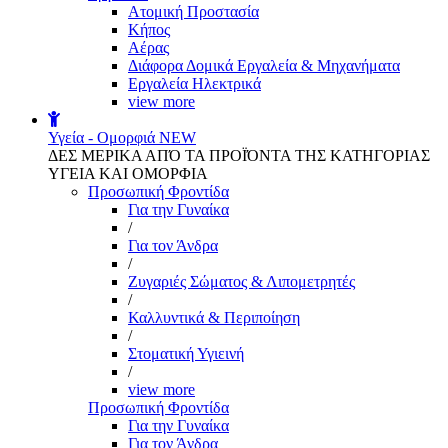
Aτομική Προστασία
Kήπος
Αέρας
Διάφορα Δομικά Εργαλεία & Μηχανήματα
Εργαλεία Ηλεκτρικά
view more
Υγεία - Ομορφιά
NEW
ΔΕΣ ΜΕΡΙΚΑ ΑΠΌ ΤΑ ΠΡΟΪΌΝΤΑ ΤΗΣ ΚΑΤΗΓΟΡΙΑΣ
ΥΓΕΙΑ ΚΑΙ ΟΜΟΡΦΙΑ
Προσωπική Φροντίδα
Για την Γυναίκα
/
Για τον Άνδρα
/
Ζυγαριές Σώματος & Λιπομετρητές
/
Καλλυντικά & Περιποίηση
/
Στοματική Υγιεινή
/
view more
Προσωπική Φροντίδα
Για την Γυναίκα
Για τον Άνδρα