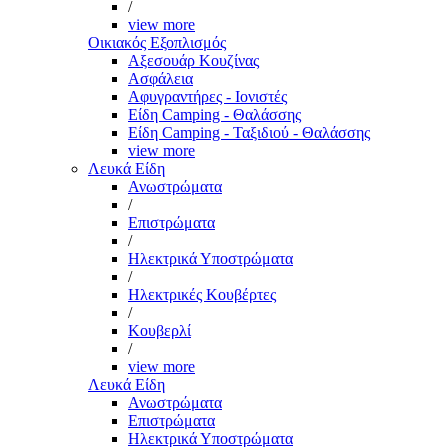
/
view more
Οικιακός Εξοπλισμός
Αξεσουάρ Κουζίνας
Ασφάλεια
Αφυγραντήρες - Ιονιστές
Είδη Camping - Θαλάσσης
Είδη Camping - Ταξιδιού - Θαλάσσης
view more
Λευκά Είδη
Ανωστρώματα
/
Επιστρώματα
/
Ηλεκτρικά Υποστρώματα
/
Ηλεκτρικές Κουβέρτες
/
Κουβερλί
/
view more
Λευκά Είδη
Ανωστρώματα
Επιστρώματα
Ηλεκτρικά Υποστρώματα